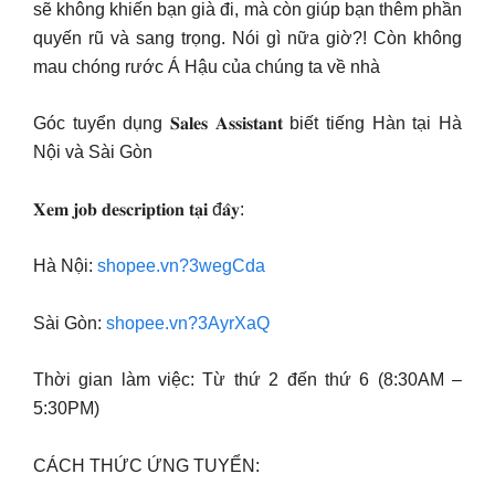
sẽ không khiến bạn già đi, mà còn giúp bạn thêm phần
quyến rũ và sang trọng. Nói gì nữa giờ?! Còn không
mau chóng rước Á Hậu của chúng ta về nhà
Góc tuyển dụng 𝐒𝐚𝐥𝐞𝐬 𝐀𝐬𝐬𝐢𝐬𝐭𝐚𝐧𝐭 biết tiếng Hàn tại Hà
Nội và Sài Gòn
𝐗𝐞𝐦 𝐣𝐨𝐛 𝐝𝐞𝐬𝐜𝐫𝐢𝐩𝐭𝐢𝐨𝐧 𝐭𝐚̣𝐢 đ𝐚̂𝐲:
Hà Nội:
shopee.vn?3wegCda
Sài Gòn:
shopee.vn?3AyrXaQ
Thời gian làm việc: Từ thứ 2 đến thứ 6 (8:30AM –
5:30PM)
CÁCH THỨC ỨNG TUYỂN: