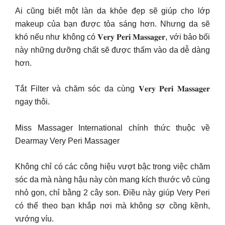
Ai cũng biết một làn da khỏe đẹp sẽ giúp cho lớp
makeup của bạn được tỏa sáng hơn. Nhưng da sẽ
khó nếu như không có 𝐕𝐞𝐫𝐲 𝐏𝐞𝐫𝐢 𝐌𝐚𝐬𝐬𝐚𝐠𝐞𝐫, với bảo bối
này những dưỡng chất sẽ được thấm vào da dễ dàng
hơn.
Tắt Filter và chăm sóc da cùng 𝐕𝐞𝐫𝐲 𝐏𝐞𝐫𝐢 𝐌𝐚𝐬𝐬𝐚𝐠𝐞𝐫
ngay thôi.
Miss Massager International chính thức thuộc về
Dearmay Very Peri Massager
Không chỉ có các công hiệu vượt bậc trong việc chăm
sóc da mà nàng hậu này còn mang kích thước vô cùng
nhỏ gọn, chỉ bằng 2 cây son. Điều này giúp Very Peri
có thể theo bạn khắp nơi mà không sợ cồng kềnh,
vướng víu.