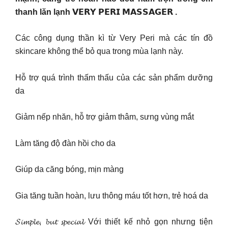
thanh lăn lạnh 𝗩𝗘𝗥𝗬 𝗣𝗘𝗥𝗜 𝗠𝗔𝗦𝗦𝗔𝗚𝗘𝗥 .
Các công dụng thần kì từ Very Peri mà các tín đồ
skincare không thể bỏ qua trong mùa lạnh này.
Hỗ trợ quá trình thấm thấu của các sản phẩm dưỡng
da
Giảm nếp nhăn, hỗ trợ giảm thâm, sưng vùng mắt
Làm tăng độ đàn hồi cho da
Giúp da căng bóng, mịn màng
Gia tăng tuần hoàn, lưu thông máu tốt hơn, trẻ hoá da
𝓢𝓲𝓶𝓹𝓵𝓮, 𝓫𝓾𝓽 𝓼𝓹𝓮𝓬𝓲𝓪𝓵 Với thiết kế nhỏ gọn nhưng tiện