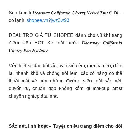
Son kem lì 𝑫𝒆𝒂𝒓𝒎𝒂𝒚 𝑪𝒂𝒍𝒊𝒇𝒐𝒓𝒏𝒊𝒂 𝑪𝒉𝒆𝒓𝒓𝒚 𝑽𝒆𝒍𝒗𝒆𝒕 𝑻𝒊𝒏𝒕 𝐂𝐓𝟔 –
đỏ lạnh:
shopee.vn?jwz3w93
DEAL TRỢ GIÁ TỪ SHOPEE dành cho vũ khí trang
điểm siêu HOT Kẻ mắt nước 𝑫𝒆𝒂𝒓𝒎𝒂𝒚 𝑪𝒂𝒍𝒊𝒇𝒐𝒓𝒏𝒊𝒂
𝑪𝒉𝒆𝒓𝒓𝒚 𝑷𝒆𝒏 𝑬𝒚𝒆𝒍𝒊𝒏𝒆𝒓
Với thiết kế đầu bút vừa vặn siêu êm, mực ra đều, đậm
lại nhanh khô và chống trôi lem, các cô nàng có thể
thoải mái vẽ nên những đường viền mắt sắc nét,
quyến rũ, chuẩn đẹp không kém gì makeup artist
chuyên nghiệp đâu nha
Sắc nét, linh hoạt – Tuyệt chiêu trang điểm cho đôi