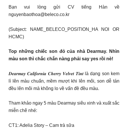
Bạn vui lòng gửi CV tiếng Hàn về
nguyenbaothoa@beleco.co.kr
(Subject: NAME_BELECO_POSITION_HA NOI OR
HCMC)
Top những chiếc son đỏ của nhà Dearmay. Nhìn
màu son thì chắc chắn nàng phải say yes rồi nè!
𝑫𝒆𝒂𝒓𝒎𝒂𝒚 𝑪𝒂𝒍𝒊𝒇𝒐𝒓𝒏𝒊𝒂 𝑪𝒉𝒆𝒓𝒓𝒚 𝑽𝒆𝒍𝒗𝒆𝒕 𝑻𝒊𝒏𝒕 là dạng son kem
lì lên màu chuẩn, mềm mượt khi lên môi, son dễ tán
đều lên môi mà không lo về vấn đề đều màu.
Tham khảo ngay 5 màu Dearmay siêu xinh và xuất sắc
miễn chê nhé:
CT1: Adelia Story – Cam trà sữa