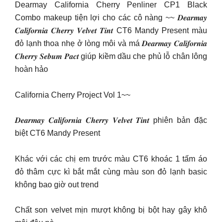
Dearmay California Cherry Penliner CP1 Black
Combo makeup tiện lợi cho các cô nàng ~~ 𝑫𝒆𝒂𝒓𝒎𝒂𝒚
𝑪𝒂𝒍𝒊𝒇𝒐𝒓𝒏𝒊𝒂 𝑪𝒉𝒆𝒓𝒓𝒚 𝑽𝒆𝒍𝒗𝒆𝒕 𝑻𝒊𝒏𝒕 CT6 Mandy Present màu
đỏ lạnh thoa nhẹ ở lòng môi và má 𝑫𝒆𝒂𝒓𝒎𝒂𝒚 𝑪𝒂𝒍𝒊𝒇𝒐𝒓𝒏𝒊𝒂
𝑪𝒉𝒆𝒓𝒓𝒚 𝑺𝒆𝒃𝒖𝒎 𝑷𝒂𝒄𝒕 giúp kiềm dầu che phủ lỗ chân lông
hoàn hảo
California Cherry Project Vol 1~~
𝑫𝒆𝒂𝒓𝒎𝒂𝒚 𝑪𝒂𝒍𝒊𝒇𝒐𝒓𝒏𝒊𝒂 𝑪𝒉𝒆𝒓𝒓𝒚 𝑽𝒆𝒍𝒗𝒆𝒕 𝑻𝒊𝒏𝒕 phiên bản đặc
biệt CT6 Mandy Present
Khác với các chị em trước màu CT6 khoác 1 tấm áo
đỏ thâm cực kì bắt mắt cùng màu son đỏ lạnh basic
không bao giờ out trend
Chất son velvet mịn mượt không bị bột hay gây khô