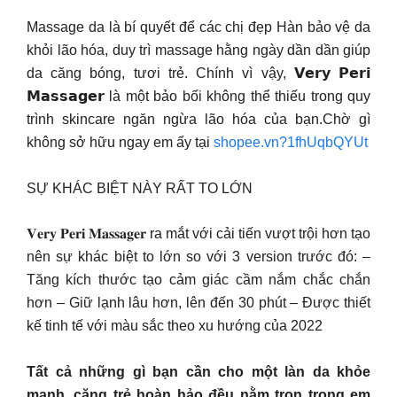
Massage da là bí quyết để các chị đẹp Hàn bảo vệ da
khỏi lão hóa, duy trì massage hằng ngày dần dần giúp
da căng bóng, tươi trẻ. Chính vì vậy, 𝗩𝗲𝗿𝘆 𝗣𝗲𝗿𝗶
𝗠𝗮𝘀𝘀𝗮𝗴𝗲𝗿 là một bảo bối không thể thiếu trong quy
trình skincare ngăn ngừa lão hóa của bạn.Chờ gì
không sở hữu ngay em ấy tại
shopee.vn?1fhUqbQYUt
SỰ KHÁC BIỆT NÀY RẤT TO LỚN
𝐕𝐞𝐫𝐲 𝐏𝐞𝐫𝐢 𝐌𝐚𝐬𝐬𝐚𝐠𝐞𝐫 ra mắt với cải tiến vượt trội hơn tạo
nên sự khác biệt to lớn so với 3 version trước đó: –
Tăng kích thước tạo cảm giác cầm nắm chắc chắn
hơn – Giữ lạnh lâu hơn, lên đến 30 phút – Được thiết
kế tinh tế với màu sắc theo xu hướng của 2022
Tất cả những gì bạn cần cho một làn da khỏe
mạnh, căng trẻ hoàn hảo đều nằm trọn trong em