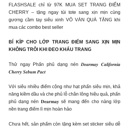
FLASHSALE chỉ từ 97K MUA SET TRANG ĐIỂM
CHERRY – tặng ngay túi tote sang xịn mịn cùng
gương cầm tay siêu xinh VÔ VÀN QUÀ TẶNG khi
mua các combo best seller
BÍ KÍP CHO LỚP TRANG ĐIỂM SANG XỊN MỊN
KHÔNG TRÔI KHI ĐEO KHẨU TRANG
Thử ngay Phấn phủ dạng nén 𝑫𝒆𝒂𝒓𝒎𝒂𝒚 𝑪𝒂𝒍𝒊𝒇𝒐𝒓𝒏𝒊𝒂
𝑪𝒉𝒆𝒓𝒓𝒚 𝑺𝒆𝒃𝒖𝒎 𝑷𝒂𝒄𝒕
Với siêu nhiều điểm cộng như hạt phấn siêu mịn, khả
năng kiềm dầu và che phủ lỗ chân lông hiệu quả, phấn
phủ dạng nén 𝐃𝐞𝐚𝐫𝐦𝐚𝐲 sẽ mang đến cho nàng lớp
nền trang điểm lì mịn hoàn hảo
Chưa hết, sản phẩm còn tặng kèm set sticker siêu dễ