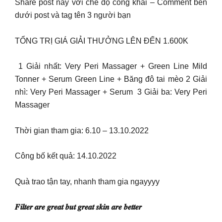
Share post này với chế độ công khai – Comment bên
dưới post và tag tên 3 người bạn
TỔNG TRỊ GIÁ GIẢI THƯỞNG LÊN ĐẾN 1.600K
️ 1 Giải nhất: Very Peri Massager + Green Line Mild
Tonner + Serum Green Line + Băng đô tai mèo 2 Giải
nhì: Very Peri Massager + Serum ️ 3 Giải ba: Very Peri
Massager
Thời gian tham gia: 6.10 – 13.10.2022
Công bố kết quả: 14.10.2022
Quà trao tận tay, nhanh tham gia ngayyyy
𝑭𝒊𝒍𝒕𝒆𝒓 𝒂𝒓𝒆 𝒈𝒓𝒆𝒂𝒕 𝒃𝒖𝒕 𝒈𝒓𝒆𝒂𝒕 𝒔𝒌𝒊𝒏 𝒂𝒓𝒆 𝒃𝒆𝒕𝒕𝒆𝒓