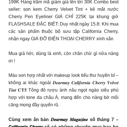
199K Hàng trăm mã giảm giá lên tới 30K Combo best
seller: son kem Cherry Velvet Tint + kẻ mắt nước
Cherry Pen Eyeliner GIÁ CHỈ 225K tại khung giờ
FLASHSALE ĐẶC BIỆT: Duy nhất ngày 15.8: Khi mua
các sản phẩm thuộc bộ sưu tập California Cherry,
nhận ngay GIÁ ĐỠ ĐIỆN THOẠI CHERRY xinh xắn
Mua giá hời, dùng là xinh, còn chần chừ gì nữa nàng
ơi !
Màu son hợp nhất với makeup look tiểu thư huyền bí –
không ai khác ngoài 𝑫𝒆𝒂𝒓𝒎𝒂𝒚 𝑪𝒂𝒍𝒊𝒇𝒐𝒓𝒏𝒊𝒂 𝑪𝒉𝒆𝒓𝒓𝒚 𝑽𝒆𝒍𝒗𝒆𝒕
𝑻𝒊𝒏𝒕 𝐂𝐓𝟓 Tông đỏ rượu ánh nâu ngọt ngào siêu phù
hợp với tone da châu Á, mang đến cho nàng bờ môi
căng mọng đầy quyến rũ.
Cùng xem ấn bản 𝑫𝒆𝒂𝒓𝒎𝒂𝒚 𝑴𝒂𝒈𝒂𝒛𝒊𝒏𝒆 số tháng 7 –
𝗖𝗮𝗹𝗶𝗳𝗼𝗿𝗻𝗶𝗮 𝗖𝗵𝗲𝗿𝗿𝘆 sẽ có những chuyên mục hay ho