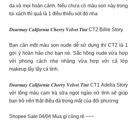
da và mọi hoàn cảnh. Nếu chưa có màu son này trong
túi xách thì quả là 1 điều thiếu sót đó nha
𝑫𝒆𝒂𝒓𝒎𝒂𝒚 𝑪𝒂𝒍𝒊𝒇𝒐𝒓𝒏𝒊𝒂 𝑪𝒉𝒆𝒓𝒓𝒚 𝑽𝒆𝒍𝒗𝒆𝒕 𝑻𝒊𝒏𝒕 CT2 Billie Story
Bạn cần một màu son nude dễ sử dụng thì CT2 là 1
gợi ý hoàn hảo cho bạn nè. Sắc hồng nude vừa hợp
với phong cách nhẹ nhàng vừa hợp với cả lớp
makeup tây tây cá tính.
𝑫𝒆𝒂𝒓𝒎𝒂𝒚 𝑪𝒂𝒍𝒊𝒇𝒐𝒓𝒏𝒊𝒂 𝑪𝒉𝒆𝒓𝒓𝒚 𝑽𝒆𝒍𝒗𝒆𝒕 𝑻𝒊𝒏𝒕 CT1 Adelia Story
với tông màu cam trà sữa ngọt ngào nữ tính sẽ giúp
bạn trở nên thật điệu đà trong mắt của đối phương
Shopee Sale 04/04 Mua gì cũng rẻ ~~~