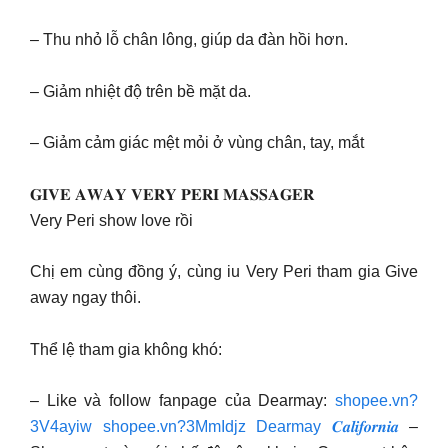
– Thu nhỏ lỗ chân lông, giúp da đàn hồi hơn.
– Giảm nhiệt độ trên bề mặt da.
– Giảm cảm giác mệt mỏi ở vùng chân, tay, mắt
𝐆𝐈𝐕𝐄 𝐀𝐖𝐀𝐘 𝐕𝐄𝐑𝐘 𝐏𝐄𝐑𝐈 𝐌𝐀𝐒𝐒𝐀𝐆𝐄𝐑
Very Peri show love rồi
Chị em cùng đồng ý, cùng iu Very Peri tham gia Give
away ngay thôi.
Thể lệ tham gia không khó:
– Like và follow fanpage của Dearmay:
shopee.vn?
3V4ayiw
shopee.vn?3MmIdjz
Dearmay 𝑪𝒂𝒍𝒊𝒇𝒐𝒓𝒏𝒊𝒂
–