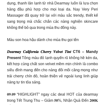
dụng, thanh lăn lạnh từ nhà Dearmay luôn là lựa chọn
hàng đầu phù hợp cho mọi loại da. Nay Very Peri
Massager đã quay trở lại với màu sắc trendy, thiết kế
sang trọng mà chắc chắn các nàng nghiện skincare
không thể bỏ qua trong mùa thu đông này.
Màu son hoa hậu dành cho mùa thu gọi tên
𝑫𝒆𝒂𝒓𝒎𝒂𝒚 𝑪𝒂𝒍𝒊𝒇𝒐𝒓𝒏𝒊𝒂 𝑪𝒉𝒆𝒓𝒓𝒚 𝑽𝒆𝒍𝒗𝒆𝒕 𝑻𝒊𝒏𝒕 CT6 – Mandy
Present
Tông màu đỏ lạnh quyến rũ không hề kén da,
kết hợp cùng chất son velvet mềm mịn chính là combo
siêu đỉnh mang đến cho nàng đôi môi căng mọng như
trái cherry chín đỏ, hoàn thiện vẻ ngoài lung linh giúp
nàng tự tin tỏa sáng.
𝟎𝟗.𝟎𝟗 “HIGHLIGHT” ngay các deal HOT của dearmay
trong Tết Trung Thu – Giảm 𝟓𝟎%, Nhận Quà Đến 𝟐𝟎𝟎𝐊