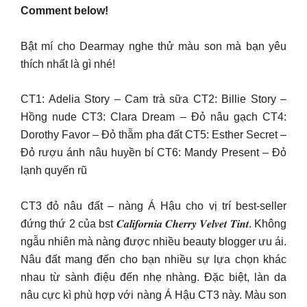
Comment below!
Bật mí cho Dearmay nghe thử màu son mà bạn yêu
thích nhất là gì nhé!
CT1: Adelia Story – Cam trà sữa CT2: Billie Story –
Hồng nude CT3: Clara Dream – Đỏ nâu gạch CT4:
Dorothy Favor – Đỏ thẵm pha đất CT5: Esther Secret –
Đỏ rượu ánh nâu huyền bí CT6: Mandy Present – Đỏ
lạnh quyến rũ
CT3 đỏ nâu đất – nàng Á Hậu cho vị trí best-seller
đứng thứ 2 của bst 𝑪𝒂𝒍𝒊𝒇𝒐𝒓𝒏𝒊𝒂 𝑪𝒉𝒆𝒓𝒓𝒚 𝑽𝒆𝒍𝒗𝒆𝒕 𝑻𝒊𝒏𝒕. Không
ngẫu nhiên mà nàng được nhiều beauty blogger ưu ái.
Nâu đất mang đến cho bạn nhiều sự lựa chọn khác
nhau từ sành điệu đến nhẹ nhàng. Đặc biệt, làn da
nâu cực kì phù hợp với nàng Á Hậu CT3 này. Màu son