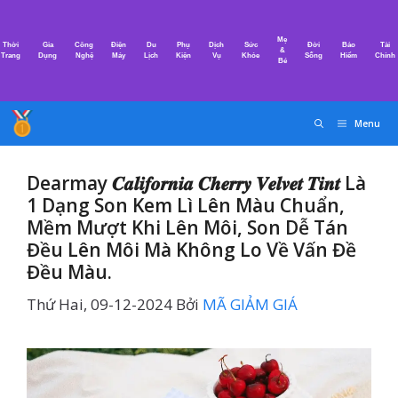
Chuyển
đến
Mẹ
Thời
Gia
Công
Điện
Du
Phụ
Dịch
Sức
Đời
Bảo
Tài
nội
&
Trang
Dụng
Nghệ
Máy
Lịch
Kiện
Vụ
Khỏe
Sống
Hiểm
Chính
Bé
dung
Menu
Dearmay 𝑪𝒂𝒍𝒊𝒇𝒐𝒓𝒏𝒊𝒂 𝑪𝒉𝒆𝒓𝒓𝒚 𝑽𝒆𝒍𝒗𝒆𝒕 𝑻𝒊𝒏𝒕 Là
1 Dạng Son Kem Lì Lên Màu Chuẩn,
Mềm Mượt Khi Lên Môi, Son Dễ Tán
Đều Lên Môi Mà Không Lo Về Vấn Đề
Đều Màu.
Thứ Hai, 09-12-2024
Bởi
MÃ GIẢM GIÁ