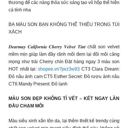
thương để các nàng thỏa sức sáng tạo vỏ hộp thể hiện
cá tính nha
BA MÀU SON BẠN KHÔNG THỂ THIẾU TRONG TÚI
XÁCH
𝑫𝒆𝒂𝒓𝒎𝒂𝒚 𝑪𝒂𝒍𝒊𝒇𝒐𝒓𝒏𝒊𝒂 𝑪𝒉𝒆𝒓𝒓𝒚 𝑽𝒆𝒍𝒗𝒆𝒕 𝑻𝒊𝒏𝒕 chất son velvet
mềm mịn giúp làm đầy rãnh môi đem lại đôi môi căng
mọng như trái Cherry chín Đặt hàng ngay 3 màu son
HOT nhất tại:
shopee.vn?jwz3w93
CT3 Clara Dream:
Đỏ nâu ánh cam CT5 Esther Secret: Đỏ rượu ánh nâu
CT6 Mandy Present: Đỏ lạnh
MÀU SON ĐẸP KHÔNG TÌ VẾT – KẾT NGAY LẦN
ĐẦU CHẠM MÔI
Màu siêu xinh xắn tôn da, lại thêm thiết kế trendy cùng