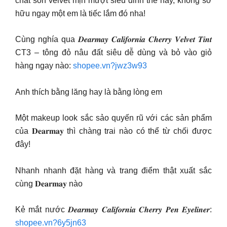
chất son velvet mịn mượt siêu đỉnh thế này, không sở
hữu ngay một em là tiếc lắm đó nha!
Cùng nghía qua 𝑫𝒆𝒂𝒓𝒎𝒂𝒚 𝑪𝒂𝒍𝒊𝒇𝒐𝒓𝒏𝒊𝒂 𝑪𝒉𝒆𝒓𝒓𝒚 𝑽𝒆𝒍𝒗𝒆𝒕 𝑻𝒊𝒏𝒕
CT3 – tông đỏ nâu đất siêu dễ dùng và bỏ vào giỏ
hàng ngay nào:
shopee.vn?jwz3w93
Anh thích bằng lăng hay là bằng lòng em
Một makeup look sắc sảo quyến rũ với các sản phẩm
của 𝐃𝐞𝐚𝐫𝐦𝐚𝐲 thì chàng trai nào có thể từ chối được
đây!
Nhanh nhanh đặt hàng và trang điểm thật xuất sắc
cùng 𝐃𝐞𝐚𝐫𝐦𝐚𝐲 nào
Kẻ mắt nước 𝑫𝒆𝒂𝒓𝒎𝒂𝒚 𝑪𝒂𝒍𝒊𝒇𝒐𝒓𝒏𝒊𝒂 𝑪𝒉𝒆𝒓𝒓𝒚 𝑷𝒆𝒏 𝑬𝒚𝒆𝒍𝒊𝒏𝒆𝒓:
shopee.vn?6y5jn63