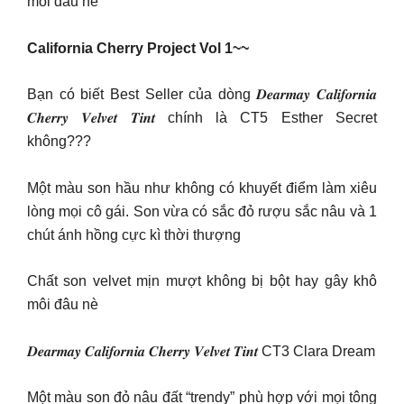
môi đâu nè
California Cherry Project Vol 1~~
Bạn có biết Best Seller của dòng 𝑫𝒆𝒂𝒓𝒎𝒂𝒚 𝑪𝒂𝒍𝒊𝒇𝒐𝒓𝒏𝒊𝒂
𝑪𝒉𝒆𝒓𝒓𝒚 𝑽𝒆𝒍𝒗𝒆𝒕 𝑻𝒊𝒏𝒕 chính là CT5 Esther Secret
không???
Một màu son hầu như không có khuyết điểm làm xiêu
lòng mọi cô gái. Son vừa có sắc đỏ rượu sắc nâu và 1
chút ánh hồng cực kì thời thượng
Chất son velvet mịn mượt không bị bột hay gây khô
môi đâu nè
𝑫𝒆𝒂𝒓𝒎𝒂𝒚 𝑪𝒂𝒍𝒊𝒇𝒐𝒓𝒏𝒊𝒂 𝑪𝒉𝒆𝒓𝒓𝒚 𝑽𝒆𝒍𝒗𝒆𝒕 𝑻𝒊𝒏𝒕 CT3 Clara Dream
Một màu son đỏ nâu đất “trendy” phù hợp với mọi tông