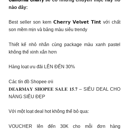
nào đây:
Best seller son kem 𝗖𝗵𝗲𝗿𝗿𝘆 𝗩𝗲𝗹𝘃𝗲𝘁 𝗧𝗶𝗻𝘁 với chất
son mềm mịn và bảng màu siêu trendy
Thiết kế nhỏ nhắn cùng package màu xanh pastel
không thể xinh xắn hơn
Hàng loạt ưu đãi LÊN ĐẾN 30%
Các tín đồ Shopee ơii
𝐃𝐄𝐀𝐑𝐌𝐀𝐘 𝐒𝐇𝐎𝐏𝐄𝐄 𝐒𝐀𝐋𝐄 𝟏𝟓.𝟕 – SIÊU DEAL CHO
NÀNG SIÊU ĐẸP
Với một loạt deal hot không thể bỏ qua:
VOUCHER lên đến 30K cho mỗi đơn hàng