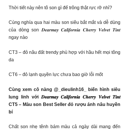
Thời tiết này nên tô son gì để trông thật rực rỡ nhỉ?
Cùng nghía qua hai màu son siêu bắt mắt và dễ dùng
của dòng son 𝑫𝒆𝒂𝒓𝒎𝒂𝒚 𝑪𝒂𝒍𝒊𝒇𝒐𝒓𝒏𝒊𝒂 𝑪𝒉𝒆𝒓𝒓𝒚 𝑽𝒆𝒍𝒗𝒆𝒕 𝑻𝒊𝒏𝒕
ngay nào
CT3 – đỏ nâu đất trendy phù hợp với hầu hết mọi tông
da
CT6 – đỏ lạnh quyền lực chưa bao giờ lỗi mốt
Cùng xem cô nàng @_dieulinh16_ biến hình siêu
lung linh với 𝑫𝒆𝒂𝒓𝒎𝒂𝒚 𝑪𝒂𝒍𝒊𝒇𝒐𝒓𝒏𝒊𝒂 𝑪𝒉𝒆𝒓𝒓𝒚 𝑽𝒆𝒍𝒗𝒆𝒕 𝑻𝒊𝒏𝒕
CT5 – Màu son Best Seller đỏ rượu ánh nâu huyền
bí
Chất son nhẹ tênh bám màu cả ngày dài mang đến