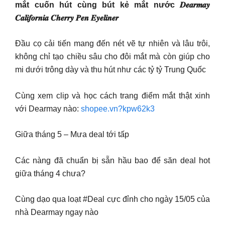
mắt cuốn hút cùng bút kẻ mắt nước 𝑫𝒆𝒂𝒓𝒎𝒂𝒚
𝑪𝒂𝒍𝒊𝒇𝒐𝒓𝒏𝒊𝒂 𝑪𝒉𝒆𝒓𝒓𝒚 𝑷𝒆𝒏 𝑬𝒚𝒆𝒍𝒊𝒏𝒆𝒓
Đầu cọ cải tiến mang đến nét vẽ tự nhiên và lâu trôi,
không chỉ tạo chiều sâu cho đôi mắt mà còn giúp cho
mi dưới trông dày và thu hút như các tỷ tỷ Trung Quốc
Cùng xem clip và học cách trang điểm mắt thật xinh
với Dearmay nào:
shopee.vn?kpw62k3
Giữa tháng 5 – Mưa deal tới tấp
Các nàng đã chuẩn bị sẵn hầu bao để săn deal hot
giữa tháng 4 chưa?
Cùng dạo qua loạt #Deal cực đỉnh cho ngày 15/05 của
nhà Dearmay ngay nào