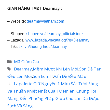
GIAN HÀNG TMĐT Dearmay :
– Website:
dearmayvietnam.com
– Shopee:
shopee.vn/dearmay_officialstore
– Lazada:
www.lazada.vn/catalog/?q=Dearmay
– Tiki:
tiki.vn/thuong-hieu/dearmay
Danh
Mã Giảm Giá
mục
Thẻ
Dearmay
,
Mềm Mượt Khi Lên Môi
,
Son Dễ Tán
Đều Lên Môi
,
Son kem lì
,
Vấn Đề Đều Màu
Lapalette Giữ Nguyên 1 Màu Sắc Tươi Sáng
Và Thuần Khiết Nhất Của Tự Nhiên, Chúng Tôi
Mang Đến Phương Pháp Giúp Cho Làn Da Được
Sạch Và Sáng.