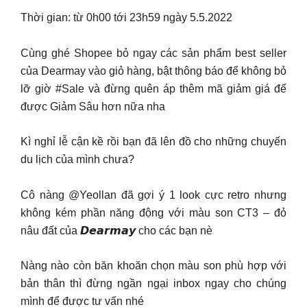
Thời gian: từ 0h00 tới 23h59 ngày 5.5.2022
Cùng ghé Shopee bỏ ngay các sản phẩm best seller
của Dearmay vào giỏ hàng, bật thông báo để không bỏ
lỡ giờ #Sale và đừng quên áp thêm mã giảm giá để
được Giảm Sâu hơn nữa nha
Kì nghỉ lễ cận kề rồi bạn đã lên đồ cho những chuyến
du lịch của mình chưa?
Cô nàng @Yeollan đã gợi ý 1 look cực retro nhưng
không kém phần năng động với màu son CT3 – đỏ
nâu đất của 𝘿𝙚𝙖𝙧𝙢𝙖𝙮 cho các bạn nè
Nàng nào còn băn khoăn chọn màu son phù hợp với
bản thân thì đừng ngần ngại inbox ngay cho chúng
mình để được tư vấn nhé