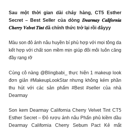
Sau một thời gian dài cháy hàng, CT5 Esther
Secret – Best Seller của dòng 𝑫𝒆𝒂𝒓𝒎𝒂𝒚 𝑪𝒂𝒍𝒊𝒇𝒐𝒓𝒏𝒊𝒂
𝑪𝒉𝒆𝒓𝒓𝒚 𝑽𝒆𝒍𝒗𝒆𝒕 𝑻𝒊𝒏𝒕 đã chính thức trở lại rồi đâyyy
Màu son đỏ ánh nâu huyền bí phù hợp với mọi tông da
kết hợp với chất son mềm mịn giúp đôi môi luôn căng
đầy rạng rỡ
Cùng cô nàng @Blingbabi_ thực hiện 1 makeup look
đơn giản #MakeupLookStar nhưng không kém phần
thu hút với các sản phẩm #Best #seller của nhà
Dearmay
Son kem Dearmay California Cherry Velvet Tint CT5
Esther Secret – Đỏ rượu ánh nâu Phấn phủ kiềm dầu
Dearmay California Cherry Sebum Pact Kẻ mắt