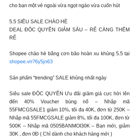
cho bạn một vẻ ngoài vừa ngọt ngào vừa cuốn hút
5.5 SIÊU SALE CHÀO HÈ
DEAL ĐỘC QUYỀN GIẢM SÂU – RẺ CÀNG THÊM
RẺ
Shopee chào hè bằng cơn bão hoàn xu khủng 5.5 tại
shopee.vn?6y5jn63
Sản phẩm “trending” SALE khủng nhất ngày
Siêu sale ĐỘC QUYỀN Ưu đãi giảm giá cực hời lên
đến 40% Voucher bùng nổ – Nhập mã
55FMCGSALE1 giảm 10%, tối đa 40K, đơn từ 250K –
Nhập mã 55FMCGSALE giảm 8%, tối đa 100K, đơn từ
500K – Nhập mã 0505BANMOI30K – Bạn mới, giảm
30K , đơn 0Đ ( Chỉ dành cho khách hàng mới )