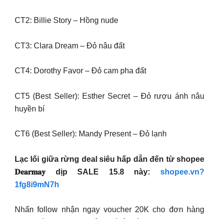
CT2: Billie Story – Hồng nude
CT3: Clara Dream – Đỏ nâu đất
CT4: Dorothy Favor – Đỏ cam pha đất
CT5 (Best Seller): Esther Secret – Đỏ rượu ánh nâu
huyền bí
CT6 (Best Seller): Mandy Present – Đỏ lạnh
Lạc lối giữa rừng deal siêu hấp dẫn đến từ shopee
𝐃𝐞𝐚𝐫𝐦𝐚𝐲 dịp SALE 15.8 này:
shopee.vn?
1fg8i9mN7h
Nhấn follow nhận ngay voucher 20K cho đơn hàng