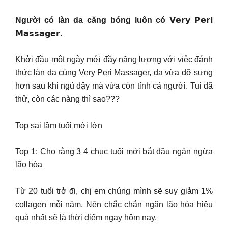
Người có làn da căng bóng luôn có 𝗩𝗲𝗿𝘆 𝗣𝗲𝗿𝗶
𝗠𝗮𝘀𝘀𝗮𝗴𝗲𝗿.
Khởi đầu một ngày mới đầy năng lượng với việc đánh
thức làn da cùng Very Peri Massager, da vừa đỡ sưng
hơn sau khi ngủ dậy mà vừa còn tỉnh cả người. Tui đã
thử, còn các nàng thì sao???
Top sai lầm tuổi mới lớn
Top 1: Cho rằng 3 4 chục tuổi mới bắt đầu ngăn ngừa
lão hóa
Từ 20 tuổi trở đi, chị em chúng mình sẽ suy giảm 1%
collagen mỗi năm. Nên chắc chắn ngăn lão hóa hiệu
quả nhất sẽ là thời điểm ngay hôm nay.