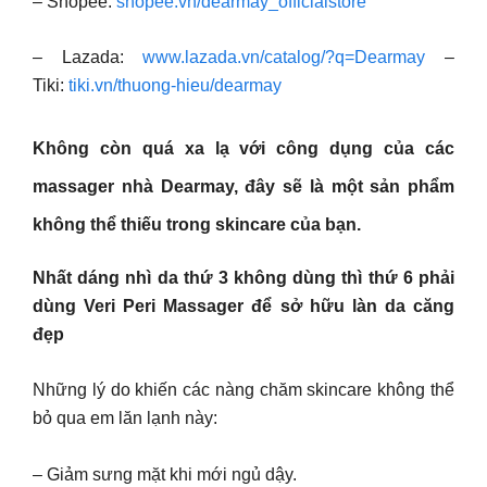
– Shopee:
shopee.vn/dearmay_officialstore
– Lazada:
www.lazada.vn/catalog/?q=Dearmay
–
Tiki:
tiki.vn/thuong-hieu/dearmay
Không còn quá xa lạ với công dụng của các
massager nhà Dearmay, đây sẽ là một sản phẩm
không thể thiếu trong skincare của bạn.
Nhất dáng nhì da thứ 3 không dùng thì thứ 6 phải
dùng Veri Peri Massager để sở hữu làn da căng
đẹp
Những lý do khiến các nàng chăm skincare không thể
bỏ qua em lăn lạnh này:
– Giảm sưng mặt khi mới ngủ dậy.