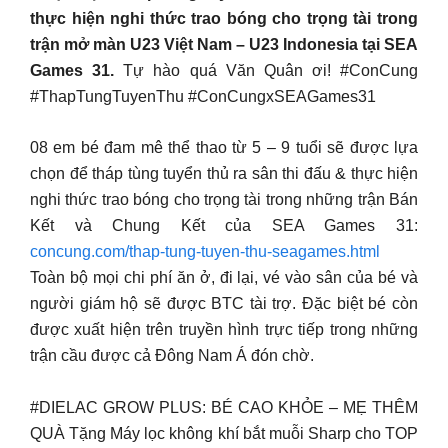
thực hiện nghi thức trao bóng cho trọng tài trong
trận mở màn U23 Việt Nam – U23 Indonesia tại SEA
Games 31.
Tự hào quá Văn Quân ơi! #ConCung
#ThapTungTuyenThu #ConCungxSEAGames31
08 em bé đam mê thể thao từ 5 – 9 tuổi sẽ được lựa
chọn để tháp tùng tuyển thủ ra sân thi đấu & thực hiện
nghi thức trao bóng cho trọng tài trong những trận Bán
Kết và Chung Kết của SEA Games 31:
concung.com/thap-tung-tuyen-thu-seagames.html
Toàn bộ mọi chi phí ăn ở, đi lại, vé vào sân của bé và
người giám hộ sẽ được BTC tài trợ. Đặc biệt bé còn
được xuất hiện trên truyền hình trực tiếp trong những
trận cầu được cả Đông Nam Á đón chờ.
#DIELAC GROW PLUS: BÉ CAO KHỎE – MẸ THÊM
QUÀ Tặng Máy lọc không khí bắt muỗi Sharp cho TOP