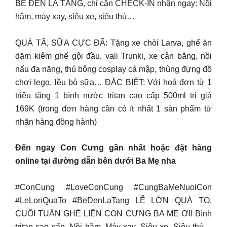
BÉ ĐẾN LÀ TẶNG, chỉ cần CHECK-IN nhận ngay: Nồi
hầm, máy xay, siêu xe, siêu thú…
QUÀ TÃ, SỮA CỰC ĐÃ: Tặng xe chòi Larva, ghế ăn
dặm kiêm ghế gội đầu, vali Trunki, xe cân bằng, nồi
nấu đa năng, thú bông cosplay cá mập, thùng đựng đồ
chơi lego, lều bò sữa… ĐẶC BIỆT: Với hoá đơn từ 1
triệu tặng 1 bình nước tritan cao cấp 500ml trị giá
169K (trong đơn hàng cần có ít nhất 1 sản phẩm từ
nhãn hàng đồng hành)
Đến ngay Con Cưng gần nhất hoặc đặt hàng
online tại đường dẫn bên dưới Ba Mẹ nha
#ConCung #LoveConCung #CungBaMeNuoiCon
#LeLonQuaTo #BeDenLaTang LỄ LỚN QUÀ TO,
CUỐI TUẦN GHÉ LIỀN CON CƯNG BA MẸ ƠI! Bình
tritan cao cấp, Nồi hầm, Máy xay, Siêu xe, Siêu thú…