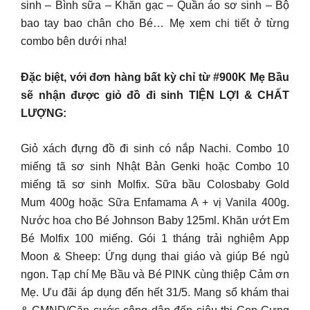
sinh – Bình sữa – Khăn gạc – Quần áo sơ sinh – Bộ
bao tay bao chân cho Bé… Mẹ xem chi tiết ở từng
combo bên dưới nha!
Đặc biệt, với đơn hàng bất kỳ chỉ từ #900K Mẹ Bầu
sẽ nhận được giỏ đồ đi sinh TIỆN LỢI & CHẤT
LƯỢNG:
Giỏ xách đựng đồ đi sinh có nắp Nachi. Combo 10
miếng tã sơ sinh Nhật Bản Genki hoặc Combo 10
miếng tã sơ sinh Molfix. Sữa bầu Colosbaby Gold
Mum 400g hoặc Sữa Enfamama A + vị Vanila 400g.
Nước hoa cho Bé Johnson Baby 125ml. Khăn ướt Em
Bé Molfix 100 miếng. Gói 1 tháng trải nghiệm App
Moon & Sheep: Ứng dụng thai giáo và giúp Bé ngủ
ngon. Tạp chí Mẹ Bầu và Bé PINK cùng thiệp Cảm ơn
Mẹ. Ưu đãi áp dụng đến hết 31/5. Mang sổ khám thai