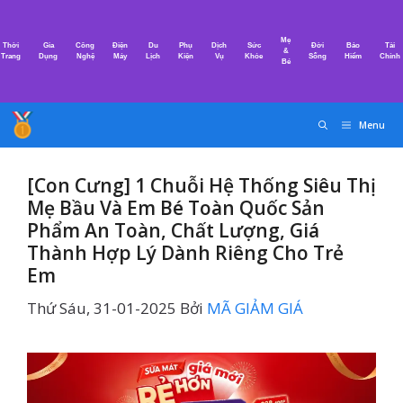
Chuyển
đến
Mẹ
Thời
Gia
Công
Điện
Du
Phụ
Dịch
Sức
Đời
Bảo
Tài
nội
&
Trang
Dụng
Nghệ
Máy
Lịch
Kiện
Vụ
Khỏe
Sống
Hiểm
Chính
Bé
dung
Menu
[Con Cưng] 1 Chuỗi Hệ Thống Siêu Thị
Mẹ Bầu Và Em Bé Toàn Quốc Sản
Phẩm An Toàn, Chất Lượng, Giá
Thành Hợp Lý Dành Riêng Cho Trẻ
Em
Thứ Sáu, 31-01-2025
Bởi
MÃ GIẢM GIÁ