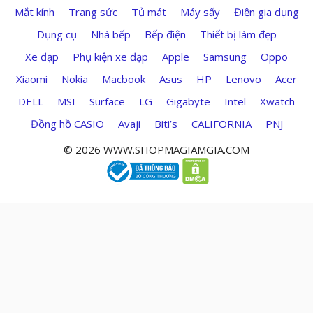
Mắt kính
Trang sức
Tủ mát
Máy sấy
Điện gia dụng
Dụng cụ
Nhà bếp
Bếp điện
Thiết bị làm đẹp
Xe đạp
Phụ kiện xe đạp
Apple
Samsung
Oppo
Xiaomi
Nokia
Macbook
Asus
HP
Lenovo
Acer
DELL
MSI
Surface
LG
Gigabyte
Intel
Xwatch
Đồng hồ CASIO
Avaji
Biti’s
CALIFORNIA
PNJ
© 2026 WWW.SHOPMAGIAMGIA.COM