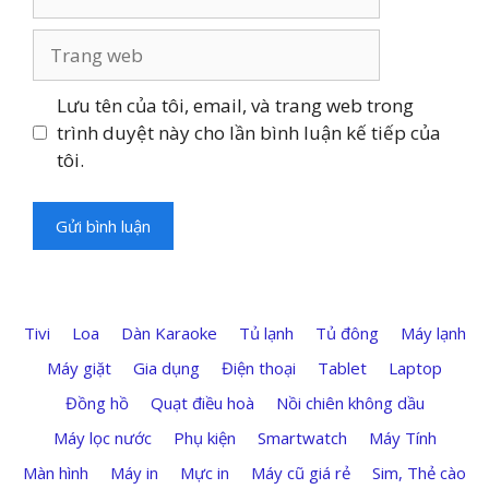
Trang
web
Lưu tên của tôi, email, và trang web trong
trình duyệt này cho lần bình luận kế tiếp của
tôi.
Tivi
Loa
Dàn Karaoke
Tủ lạnh
Tủ đông
Máy lạnh
Máy giặt
Gia dụng
Điện thoại
Tablet
Laptop
Đồng hồ
Quạt điều hoà
Nồi chiên không dầu
Máy lọc nước
Phụ kiện
Smartwatch
Máy Tính
Màn hình
Máy in
Mực in
Máy cũ giá rẻ
Sim, Thẻ cào