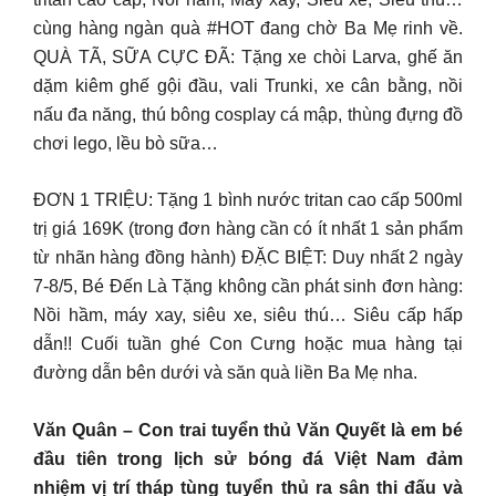
cùng hàng ngàn quà #HOT đang chờ Ba Mẹ rinh về.
QUÀ TÃ, SỮA CỰC ĐÃ: Tặng xe chòi Larva, ghế ăn
dặm kiêm ghế gội đầu, vali Trunki, xe cân bằng, nồi
nấu đa năng, thú bông cosplay cá mập, thùng đựng đồ
chơi lego, lều bò sữa…
ĐƠN 1 TRIỆU: Tặng 1 bình nước tritan cao cấp 500ml
trị giá 169K (trong đơn hàng cần có ít nhất 1 sản phẩm
từ nhãn hàng đồng hành) ĐẶC BIỆT: Duy nhất 2 ngày
7-8/5, Bé Đến Là Tặng không cần phát sinh đơn hàng:
Nồi hầm, máy xay, siêu xe, siêu thú… Siêu cấp hấp
dẫn!! Cuối tuần ghé Con Cưng hoặc mua hàng tại
đường dẫn bên dưới và săn quà liền Ba Mẹ nha.
Văn Quân – Con trai tuyển thủ Văn Quyết là em bé
đầu tiên trong lịch sử bóng đá Việt Nam đảm
nhiệm vị trí tháp tùng tuyển thủ ra sân thi đấu và