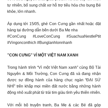
tự nhiên, bổ sung chất xơ hỗ trợ tiêu hóa cho bụng Bé
khỏe, lớn nhanh.
Áp dụng tới 15/05, ghé Con Cưng gần nhất hoặc đặt
hàng tại đường dẫn bên dưới Ba Mẹ nha
#ConCung #LoveConCung #SuachuaNestlePtit
#Vingonconthich #Bunglanhlonnhanh
”CON CƯNG” VÌ MỘT VIỆT NAM XANH
Trong hành trình “Vì một Việt Nam xanh” cùng Bộ Tài
Nguyên & Môi Trường, Con Cưng đã và đang nhận
được sự đồng hành của hàng chục ngàn “ĐẠI SỨ
NHÍ” trên khắp mọi miền đất nước bằng những hành
động nhỏ xuất phát từ trái tim giàu tình yêu thiên nhiên.
Với mỗi bộ truyện tranh, Ba Mẹ & các Bé đã góp