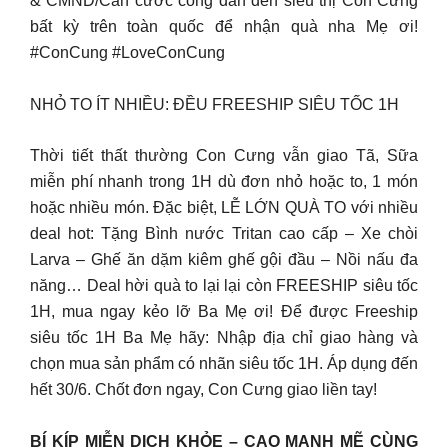
& CMND/Căn cước công dân đến siêu thị Con Cưng
bất kỳ trên toàn quốc để nhận quà nha Mẹ ơi!
#ConCung #LoveConCung
NHỎ TO ÍT NHIỀU: ĐỀU FREESHIP SIÊU TỐC 1H
Thời tiết thất thường Con Cưng vẫn giao Tã, Sữa
miễn phí nhanh trong 1H dù đơn nhỏ hoặc to, 1 món
hoặc nhiều món. Đặc biệt, LỄ LỚN QUÀ TO với nhiều
deal hot: Tặng Bình nước Tritan cao cấp – Xe chòi
Larva – Ghế ăn dặm kiêm ghế gội đầu – Nồi nấu đa
năng… Deal hời quà to lại lại còn FREESHIP siêu tốc
1H, mua ngay kẻo lỡ Ba Mẹ ơi! Để được Freeship
siêu tốc 1H Ba Mẹ hãy: Nhập địa chỉ giao hàng và
chọn mua sản phẩm có nhãn siêu tốc 1H. Áp dụng đến
hết 30/6. Chốt đơn ngay, Con Cưng giao liền tay!
BÍ KÍP MIỄN DỊCH KHỎE – CAO MẠNH MẼ CÙNG