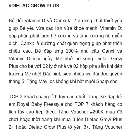
#DIELAC GROW PLUS
Bộ đôi Vitamin D và Canxi là 2 dưỡng chất thiết yếu
giúp Bé yêu vừa cao lớn vừa khoẻ mạnh: Vitamin D:
góp phần phát triển hệ xương và tăng cường hệ miễn
dịch. Canxi: là dưỡng chất quan trọng giúp phát triển
chiều cao. Để đáp ứng 100% nhu cầu Canxi và
Vitamin D mỗi ngày, Mẹ nhớ bổ sung Dielac Grow
Plus cho bé với 02 ly ở nhà và 02 hộp pha sẵn khi đến
trường Mẹ nhé! Đặc biệt, siêu nhiều ưu đãi độc quyền
tháng 5: Tặng Máy lọc không khí bắt muỗi Sharp cho
TOP 3 khách hàng tích lũy cao nhất. Tặng Xe đạp trẻ
em Royal Baby Freestyle cho TOP 7 khách hàng có
tích lũy cao tiếp theo. Tặng Voucher #200K mua đồ
chơi hoặc thời trang khi mua 3 lon Dielac Grow Plus
2+ hoặc Dielac Grow Plus tổ yến 3+. Tặng Voucher