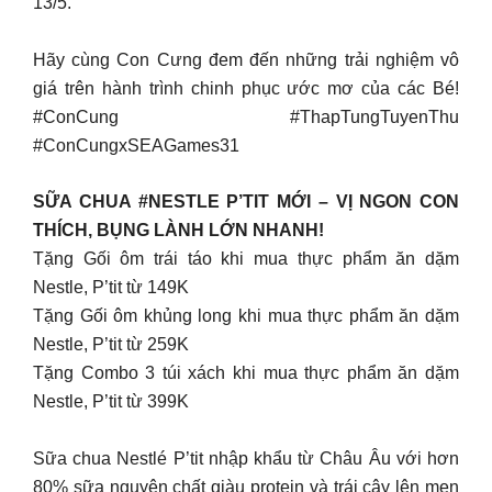
13/5.
Hãy cùng Con Cưng đem đến những trải nghiệm vô
giá trên hành trình chinh phục ước mơ của các Bé!
#ConCung #ThapTungTuyenThu
#ConCungxSEAGames31
SỮA CHUA #NESTLE P’TIT MỚI – VỊ NGON CON
THÍCH, BỤNG LÀNH LỚN NHANH!
Tặng Gối ôm trái táo khi mua thực phẩm ăn dặm
Nestle, P’tit từ 149K
Tặng Gối ôm khủng long khi mua thực phẩm ăn dặm
Nestle, P’tit từ 259K
Tặng Combo 3 túi xách khi mua thực phẩm ăn dặm
Nestle, P’tit từ 399K
Sữa chua Nestlé P’tit nhập khẩu từ Châu Âu với hơn
80% sữa nguyên chất giàu protein và trái cây lên men