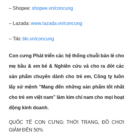
– Shopee:
shopee.vn/concung
– Lazada:
www.lazada.vn/concung
– Tiki:
tiki.vn/concung
Con cưng
Phát triển các hệ thống chuỗi bán lẻ cho
mẹ bầu & em bé & Nghiên cứu và cho ra đời các
sản phẩm chuyên dành cho trẻ em, Công ty luôn
lấy sứ mệnh “Mang đến những sản phẩm tốt nhất
cho trẻ em việt nam” làm kim chỉ nam cho mọi hoạt
động kinh doanh.
QUỐC TẾ CON CƯNG: THỜI TRANG, ĐỒ CHƠI
GIẢM ĐẾN 50%