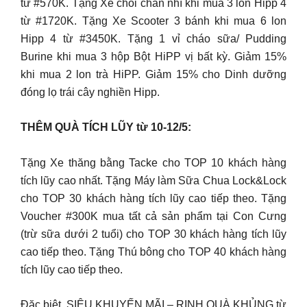
từ #570K. Tặng Xe chòi chân nhí khi mua 3 lon Hipp 4
từ #1720K. Tặng Xe Scooter 3 bánh khi mua 6 lon
Hipp 4 từ #3450K. Tặng 1 vỉ cháo sữa/ Pudding
Burine khi mua 3 hộp Bột HiPP vị bất kỳ. Giảm 15%
khi mua 2 lon trà HiPP. Giảm 15% cho Dinh dưỡng
đóng lọ trái cây nghiền Hipp.
THÊM QUÀ TÍCH LŨY từ 10-12/5:
Tặng Xe thăng bằng Tacke cho TOP 10 khách hàng
tích lũy cao nhất. Tặng Máy làm Sữa Chua Lock&Lock
cho TOP 30 khách hàng tích lũy cao tiếp theo. Tặng
Voucher #300K mua tất cả sản phẩm tại Con Cưng
(trừ sữa dưới 2 tuổi) cho TOP 30 khách hàng tích lũy
cao tiếp theo. Tặng Thú bông cho TOP 40 khách hàng
tích lũy cao tiếp theo.
Đặc biệt, SIÊU KHUYẾN MÃI – RINH QUÀ KHỦNG từ