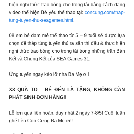
hiện nghi thức trao bóng cho trọng tài bằng cách đăng
video thể hiện Bé yêu thể thao tại:
concung.com/thap-
tung-tuyen-thu-seagames.html
.
08 em bé đam mê thể thao từ 5 – 9 tuổi sẽ được lựa
chọn để tháp tùng tuyển thủ ra sân thi đấu & thực hiện
nghi thức trao bóng cho trọng tài trong những trận Bán
Kết và Chung Kết của SEA Games 31.
Ứng tuyển ngay kẻo lỡ nha Ba Mẹ ơi!
X3 QUÀ TO – BÉ ĐẾN LÀ TẶNG, KHÔNG CẦN
PHÁT SINH ĐƠN HÀNG!!
Lễ lớn quà liên hoàn, duy nhất 2 ngày 7-8/5! Cuối tuần
ghé liền Con Cưng Ba Mẹ ơi!!