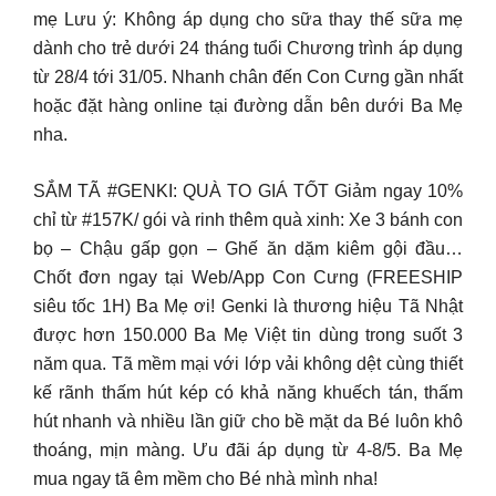
mẹ Lưu ý: Không áp dụng cho sữa thay thế sữa mẹ
dành cho trẻ dưới 24 tháng tuổi Chương trình áp dụng
từ 28/4 tới 31/05. Nhanh chân đến Con Cưng gần nhất
hoặc đặt hàng online tại đường dẫn bên dưới Ba Mẹ
nha.
SẮM TÃ #GENKI: QUÀ TO GIÁ TỐT Giảm ngay 10%
chỉ từ #157K/ gói và rinh thêm quà xinh: Xe 3 bánh con
bọ – Chậu gấp gọn – Ghế ăn dặm kiêm gội đầu…
Chốt đơn ngay tại Web/App Con Cưng (FREESHIP
siêu tốc 1H) Ba Mẹ ơi! Genki là thương hiệu Tã Nhật
được hơn 150.000 Ba Mẹ Việt tin dùng trong suốt 3
năm qua. Tã mềm mại với lớp vải không dệt cùng thiết
kế rãnh thấm hút kép có khả năng khuếch tán, thấm
hút nhanh và nhiều lần giữ cho bề mặt da Bé luôn khô
thoáng, mịn màng. Ưu đãi áp dụng từ 4-8/5. Ba Mẹ
mua ngay tã êm mềm cho Bé nhà mình nha!