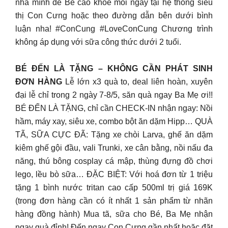
nhà mình để Bé cao khỏe mỗi ngày tại hệ thống siêu
thị Con Cưng hoặc theo đường dẫn bên dưới bình
luận nha! #ConCung #LoveConCung Chương trình
không áp dụng với sữa công thức dưới 2 tuổi.
BÉ ĐẾN LÀ TẶNG – KHÔNG CẦN PHÁT SINH
ĐƠN HÀNG
Lễ lớn x3 quà to, deal liên hoàn, xuyên
đại lễ chỉ trong 2 ngày 7-8/5, săn quà ngay Ba Mẹ ơi!!
BÉ ĐẾN LÀ TẶNG, chỉ cần CHECK-IN nhận ngay: Nồi
hầm, máy xay, siêu xe, combo bột ăn dặm Hipp… QUÀ
TÃ, SỮA CỰC ĐÃ: Tặng xe chòi Larva, ghế ăn dặm
kiêm ghế gội đầu, vali Trunki, xe cân bằng, nồi nấu đa
năng, thú bông cosplay cá mập, thùng đựng đồ chơi
lego, lều bò sữa… ĐẶC BIỆT: Với hoá đơn từ 1 triệu
tặng 1 bình nước tritan cao cấp 500ml trị giá 169K
(trong đơn hàng cần có ít nhất 1 sản phẩm từ nhãn
hàng đồng hành) Mua tã, sữa cho Bé, Ba Mẹ nhận
ngay quà đỉnh! Đến ngay Con Cưng gần nhất hoặc đặt