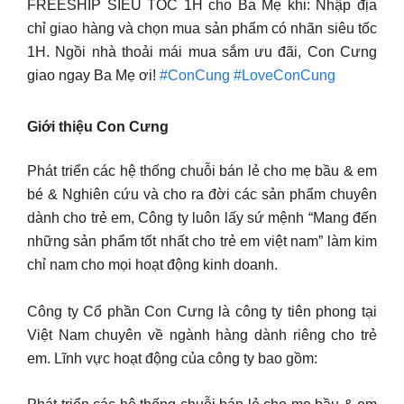
FREESHIP SIÊU TỐC 1H cho Ba Mẹ khi: Nhập địa
chỉ giao hàng và chọn mua sản phẩm có nhãn siêu tốc
1H. Ngồi nhà thoải mái mua sắm ưu đãi, Con Cưng
giao ngay Ba Mẹ ơi!
#ConCung
#LoveConCung
Giới thiệu Con Cưng
Phát triển các hệ thống chuỗi bán lẻ cho mẹ bầu & em
bé & Nghiên cứu và cho ra đời các sản phẩm chuyên
dành cho trẻ em, Công ty luôn lấy sứ mệnh “Mang đến
những sản phẩm tốt nhất cho trẻ em việt nam” làm kim
chỉ nam cho mọi hoạt động kinh doanh.
Công ty Cổ phần Con Cưng là công ty tiên phong tại
Việt Nam chuyên về ngành hàng dành riêng cho trẻ
em. Lĩnh vực hoạt động của công ty bao gồm: