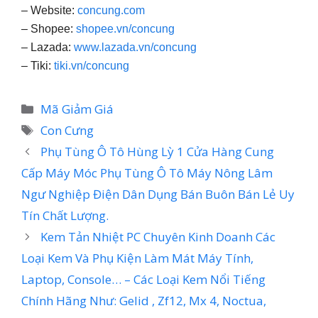
– Website:
concung.com
– Shopee:
shopee.vn/concung
– Lazada:
www.lazada.vn/concung
– Tiki:
tiki.vn/concung
Danh
Mã Giảm Giá
mục
Thẻ
Con Cưng
Phụ Tùng Ô Tô Hùng Lỳ 1 Cửa Hàng Cung
Cấp Máy Móc Phụ Tùng Ô Tô Máy Nông Lâm
Ngư Nghiệp Điện Dân Dụng Bán Buôn Bán Lẻ Uy
Tín Chất Lượng.
Kem Tản Nhiệt PC Chuyên Kinh Doanh Các
Loại Kem Và Phụ Kiện Làm Mát Máy Tính,
Laptop, Console… – Các Loại Kem Nổi Tiếng
Chính Hãng Như: Gelid , Zf12, Mx 4, Noctua,