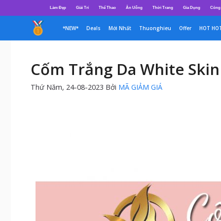
Chuyển
Làm Đẹp
Giải Trí
Thể Thao
Ăn Uống
Thời Trang
Gia Dụng
Công
đến
nội
*NEW*
Deals
Mới Nhất
Thuonghieu
Offer
HOT HO
dung
Cốm Trắng Da White Skin
Thứ Năm, 24-08-2023
Bởi
MÃ GIẢM GIÁ