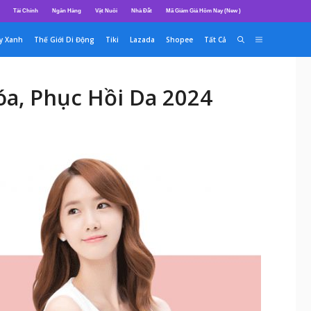
Tài Chính
Ngân Hàng
Vật Nuôi
Nhà Đất
Mã Giảm Giá Hôm Nay (New )
y Xanh
Thế Giới Di Động
Tiki
Lazada
Shopee
Tất Cả
a, Phục Hồi Da 2024