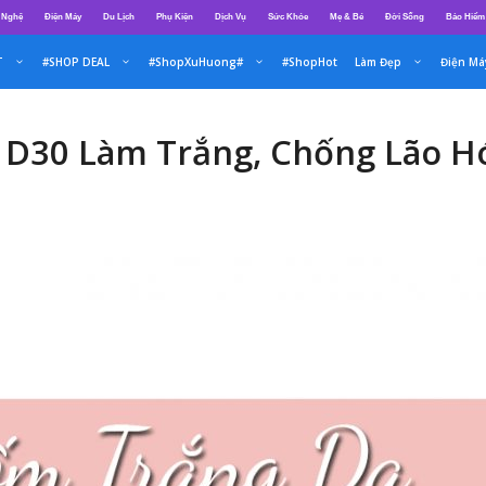
 Nghệ
Điện Máy
Du Lịch
Phụ Kiện
Dịch Vụ
Sức Khỏe
Mẹ & Bé
Đời Sống
Bảo Hiểm
T
#SHOP DEAL
#ShopXuHuong#
#ShopHot
Làm Đẹp
Điện Má
 D30 Làm Trắng, Chống Lão Hó