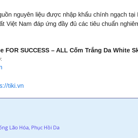
guồn nguyên liệu được nhập khẩu chính ngạch tại 
ất Việt Nam đáp ứng đầy đủ các tiêu chuẩn nghiê
!
ne FOR SUCCESS – ALL Cốm Trắng Da White Sk
:
m
s://tiki.vn
ống Lão Hóa, Phục Hồi Da