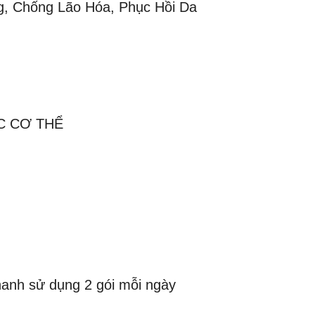
g, Chống Lão Hóa, Phục Hồi Da
C CƠ THỂ
anh sử dụng 2 gói mỗi ngày