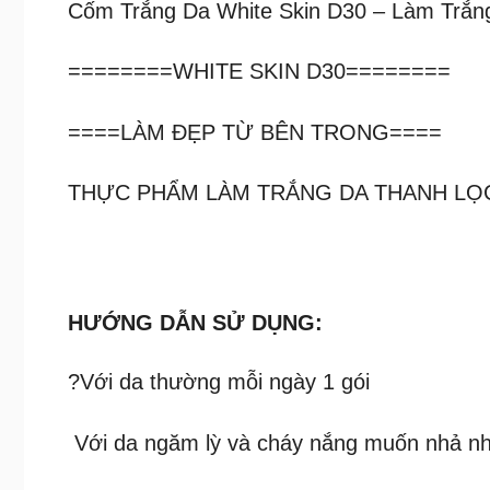
Cốm Trắng Da White Skin D30 – Làm Trắn
========WHITE SKIN D30========
====LÀM ĐẸP TỪ BÊN TRONG====
THỰC PHẨM LÀM TRẮNG DA THANH LỌ
HƯỚNG DẪN SỬ DỤNG:
?Với da thường mỗi ngày 1 gói
Với da ngăm lỳ và cháy nắng muốn nhả nh