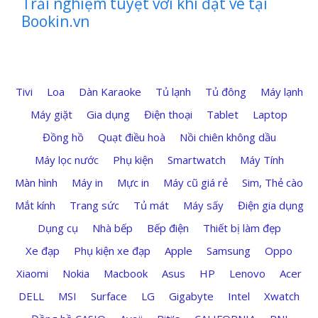
Trải nghiệm tuyệt vời khi đặt vé tại
Bookin.vn
Tivi
Loa
Dàn Karaoke
Tủ lạnh
Tủ đông
Máy lạnh
Máy giặt
Gia dụng
Điện thoại
Tablet
Laptop
Đồng hồ
Quạt điều hoà
Nồi chiên không dầu
Máy lọc nước
Phụ kiện
Smartwatch
Máy Tính
Màn hình
Máy in
Mực in
Máy cũ giá rẻ
Sim, Thẻ cào
Mắt kính
Trang sức
Tủ mát
Máy sấy
Điện gia dụng
Dụng cụ
Nhà bếp
Bếp điện
Thiết bị làm đẹp
Xe đạp
Phụ kiện xe đạp
Apple
Samsung
Oppo
Xiaomi
Nokia
Macbook
Asus
HP
Lenovo
Acer
DELL
MSI
Surface
LG
Gigabyte
Intel
Xwatch