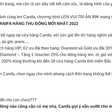
ời trang, mà còn là sợi dây nối kết cảm xúc, là dáng hình củ
hành cùng len Canifa, chương trình LEN VUI TRI ÂN 99K mang t
 CANIFA HÀNG THU ĐÔNG MỚI NHẤT 2022
 bộ ngay tại cửa hàng Canifa, với sức gió lên tới hàng nghìn 
 áo gió, jeans….
àng VIP, X2 ưu đãi theo hạng: Diamond và Gold ưu đãi 30%,
g Diamond – Tặng 1 Voucher 25% cho dòng hàng len, nỉ, gió v
 100% trúng thưởng khi đến 18 cửa hàng Canifa tỉnh miền Bắc
iền Canifa, chọn ngay cho mình phong cách thời trang không thể 
ủ đồ cho con chưa???
 đông nào cũng cần có mẹ nha, Canifa gợi ý sẵn outfit cho m