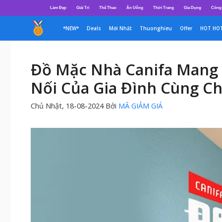
Chuyển
Làm Đẹp
Giải Trí
Thể Thao
Ăn Uống
Thời Trang
Gia Dụng
Công
đến
nội
*NEW*
Deals
Mới Nhất
Thuonghieu
Offer
HOT HO
dung
Đồ Mặc Nhà Canifa Mang 
Nối Của Gia Đình Cùng Ch
Chủ Nhật, 18-08-2024
Bởi
MÃ GIẢM GIÁ