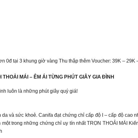
 0đ tại 3 khung giờ vàng Thu thập thêm Voucher: 39K – 29K 
N ĐÔI THOẢI MÁI – ÊM ÁI TỪNG PHÚT GIÂY GIA ĐÌNH
ình luôn là những phút giây quý giá!
àn da và sức khoẻ. Canifa đạt chứng chỉ cấp độ I – cấp độ cao 
 một trong những chứng chỉ uy tín nhất TRỌN THOẢI MÁI Kiểm 
h