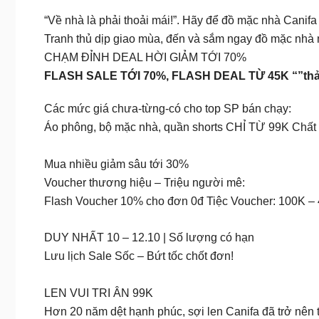
“Về nhà là phải thoải mái!”. Hãy để đồ mặc nhà Canifa
Tranh thủ dịp giao mùa, đến và sắm ngay đồ mặc nhà mớ
CHẠM ĐỈNH DEAL HỜI GIẢM TỚI 70%
FLASH SALE TỚI 70%, FLASH DEAL TỪ 45K “”thả
Các mức giá chưa-từng-có cho top SP bán chạy:
Áo phông, bộ mặc nhà, quần shorts CHỈ TỪ 99K Chất 
Mua nhiều giảm sâu tới 30%
Voucher thương hiệu – Triệu người mê:
Flash Voucher 10% cho đơn 0đ Tiệc Voucher: 100K –
DUY NHẤT 10 – 12.10 | Số lượng có hạn
Lưu lịch Sale Sốc – Bứt tốc chốt đơn!
LEN VUI TRI ÂN 99K
Hơn 20 năm dệt hạnh phúc, sợi len Canifa đã trở nên t