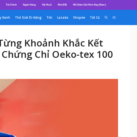
Tài Chính
Ngân Hàng
Vật Nuôi
Nhà Đất
Mã Giảm Giá Hôm Nay (New )
y Xanh
Thế Giới Di Động
Tiki
Lazada
Shopee
Tất Cả
 Từng Khoảnh Khắc Kết
n Chứng Chỉ Oeko-tex 100