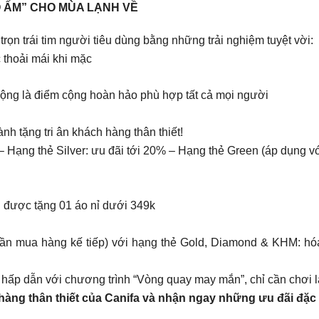
Ó ẤM” CHO MÙA LẠNH VỀ
 trọn trái tim người tiêu dùng bằng những trải nghiệm tuyệt vời:
 thoải mái khi mặc
động là điểm cộng hoàn hảo phù hợp tất cả mọi người
ng tri ân khách hàng thân thiết!
– Hạng thẻ Silver: ưu đãi tới 20% – Hạng thẻ Green (áp dụng 
 được tặng 01 áo nỉ dưới 349k
 mua hàng kế tiếp) với hạng thẻ Gold, Diamond & KHM: hóa 
 hấp dẫn với chương trình “Vòng quay may mắn”, chỉ cần chơi
hàng thân thiết của Canifa và nhận ngay những ưu đãi đặc 