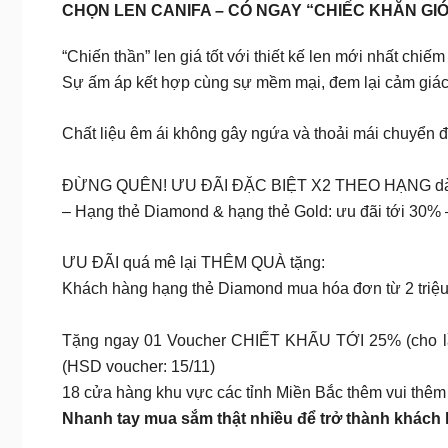
CHỌN LEN CANIFA – CÓ NGAY “CHIẾC KHĂN GI
“Chiến thần” len giá tốt với thiết kế len mới nhất chiếm
Sự ấm áp kết hợp cùng sự mềm mại, đem lại cảm giác
Chất liệu êm ái không gây ngứa và thoải mái chuyển 
ĐỪNG QUÊN! ƯU ĐÃI ĐẶC BIỆT X2 THEO HẠNG dành tặ
– Hạng thẻ Diamond & hạng thẻ Gold: ưu đãi tới 30% 
ƯU ĐÃI quá mê lại THÊM QUÀ tặng:
Khách hàng hạng thẻ Diamond mua hóa đơn từ 2 triệu
Tặng ngay 01 Voucher CHIẾT KHẤU TỚI 25% (cho lần
(HSD voucher: 15/11)
18 cửa hàng khu vực các tỉnh Miền Bắc thêm vui thêm
Nhanh tay mua sắm thật nhiều để trở thành khách 