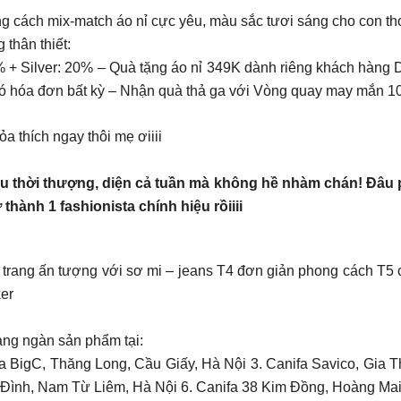
 cách mix-match áo nỉ cực yêu, màu sắc tươi sáng cho con tho
 thân thiết:
% + Silver: 20% – Quà tặng áo nỉ 349K dành riêng khách hàng
có hóa đơn bất kỳ – Nhận quà thả ga với Vòng quay may mắn 
 thích ngay thôi mẹ ơiiii
êu thời thượng, diện cả tuần mà không hề nhàm chán! Đâu phả
thành 1 fashionista chính hiệu rồiiii
:
trang ấn tượng với sơ mi – jeans T4 đơn giản phong cách T5 cổ 
er
àng ngàn sản phẩm tại:
a BigC, Thăng Long, Cầu Giấy, Hà Nội 3. Canifa Savico, Gia 
Đình, Nam Từ Liêm, Hà Nội 6. Canifa 38 Kim Đồng, Hoàng Mai