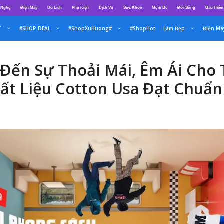
 Nghệ
Điện Máy
Du Lịch
Phụ Kiện
Dịch Vụ
Sức Khỏe
Mẹ & Bé
Đời Sống
Bảo Hiểm
T
#SHOP DEAL
#ShopXuHuong#
#ShopHot
Làm Đẹp
Điện Má
Đến Sự Thoải Mái, Êm Ái Cho
ất Liệu Cotton Usa Đạt Chuẩ