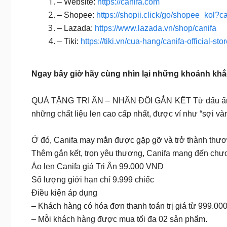
– Website:
https://canifa.com
– Shopee:
https://shopii.click/go/shopee_kol?ca
– Lazada:
https://www.lazada.vn/shop/canifa
– Tiki:
https://tiki.vn/cua-hang/canifa-official-sto
Ngay bây giờ hãy cùng nhìn lại những khoảnh k
QUÀ TẶNG TRI ÂN – NHÂN ĐÔI GẮN KẾT Từ dấu ấn tiên
những chất liệu len cao cấp nhất, được ví như “sợi vàn
Ở đó, Canifa may mắn được gặp gỡ và trở thành thươn
Thêm gắn kết, trọn yêu thương, Canifa mang đến chư
Áo len Canifa giá Tri Ân 99.000 VNĐ
Số lượng giới hạn chỉ 9.999 chiếc
Điều kiện áp dụng
– Khách hàng có hóa đơn thanh toán trị giá từ 999.
– Mỗi khách hàng được mua tối đa 02 sản phẩm.