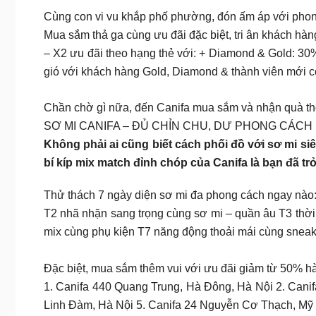
Cùng con vi vu khắp phố phường, đón ấm áp với phong
Mua sắm thả ga cùng ưu đãi đặc biệt, tri ân khách hàng
– X2 ưu đãi theo hạng thẻ với: + Diamond & Gold: 30
gió với khách hàng Gold, Diamond & thành viên mới 
Chần chờ gì nữa, đến Canifa mua sắm và nhận quà thỏa
SƠ MI CANIFA – ĐỦ CHỈN CHU, DƯ PHONG CÁCH
Không phải ai cũng biết cách phối đồ với sơ mi si
bí kíp mix match đỉnh chóp của Canifa là bạn đã trở 
Thử thách 7 ngày diện sơ mi đa phong cách ngay nào
T2 nhã nhặn sang trọng cùng sơ mi – quần âu T3 thời 
mix cùng phụ kiện T7 năng động thoải mái cùng sneak
Đặc biệt, mua sắm thêm vui với ưu đãi giảm từ 50% h
1. Canifa 440 Quang Trung, Hà Đông, Hà Nội 2. Canif
Linh Đàm, Hà Nội 5. Canifa 24 Nguyễn Cơ Thạch, Mỹ 