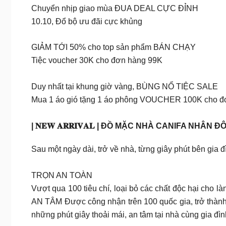
Chuyển nhịp giao mùa ĐUA DEAL CỰC ĐỈNH
10.10, Đổ bộ ưu đãi cực khủng
GIẢM TỚI 50% cho top sản phẩm BÁN CHẠY
Tiệc voucher 30K cho đơn hàng 99K
Duy nhất tại khung giờ vàng, BÙNG NỔ TIỆC SALE
Mua 1 áo gió tặng 1 áo phông VOUCHER 100K cho đơn
| 𝐍𝐄𝐖 𝐀𝐑𝐑𝐈𝐕𝐀𝐋 | ĐỒ MẶC NHÀ CANIFA NHÂ
Sau một ngày dài, trở về nhà, từng giây phút bên gia đ
TRỌN AN TOÀN
Vượt qua 100 tiêu chí, loại bỏ các chất độc hại cho l
AN TÂM Được công nhận trên 100 quốc gia, trở thành
những phút giây thoải mái, an tâm tại nhà cùng gia đìn