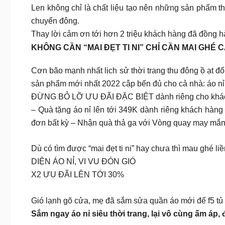
Len không chỉ là chất liệu tạo nên những sản phẩm th
chuyển đông.
Thay lời cảm ơn tới hơn 2 triệu khách hàng đã đồng 
KHÔNG CẦN “MAI ĐẸT TI NI” CHỈ CẦN MAI GHÉ
Cơn bão mạnh nhất lịch sử thời trang thu đông ồ ạt đổ
sản phẩm mới nhất 2022 cập bến đủ cho cả nhà: áo nỉ,
ĐỪNG BỎ LỠ ƯU ĐÃI ĐẶC BIỆT dành riêng cho khách h
– Quà tặng áo nỉ lên tới 349K dành riêng khách hàn
đơn bất kỳ – Nhận quà thả ga với Vòng quay may mắn
Dù có tìm được “mai đẹt ti ni” hay chưa thì mau ghé l
DIỆN ÁO NỈ, VI VU ĐÓN GIÓ
X2 ƯU ĐÃI LÊN TỚI 30%
Gió lạnh gõ cửa, mẹ đã sắm sửa quần áo mới để f5 t
Sắm ngay áo nỉ siêu thời trang, lại vô cùng ấm áp,