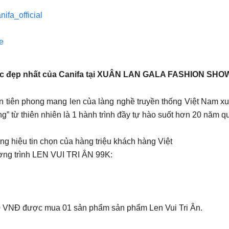
nifa_official
re
hắc đẹp nhất của Canifa tại XUÂN LAN GALA FASHION SHO
 phong mang len của làng nghề truyền thống Việt Nam xuất
g” từ thiên nhiên là 1 hành trình đầy tự hào suốt hơn 20 năm q
g hiệu tin chọn của hàng triệu khách hàng Việt
ơng trình LEN VUI TRI ÂN 99K:
000 VNĐ được mua 01 sản phẩm sản phẩm Len Vui Tri Ân.