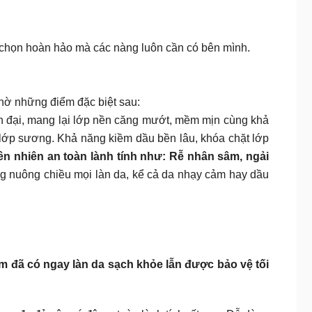
a chọn hoàn hảo mà các nàng luôn cần có bên mình.
hờ những điểm đặc biệt sau:
ện đại, mang lại lớp nền căng mướt, mềm mịn cùng khả
lớp sương. Khả năng kiềm dầu bền lâu, khóa chặt lớp
ên nhiên an toàn lành tính như: Rễ nhân sâm, ngải
 nuông chiều mọi làn da, kể cả da nhạy cảm hay dầu
bỉm đã có ngay làn da sạch khỏe lẫn được bảo vệ tối