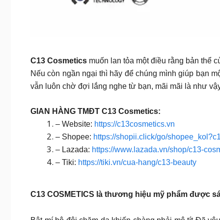
C13 Cosmetics
muốn lan tỏa một điều rằng bản thể củ
Nếu còn ngần ngại thì hãy để chúng mình giúp bạn mộ
vẫn luôn chờ đợi lắng nghe từ bạn, mãi mãi là như vậ
GIAN HÀNG TMĐT C13 Cosmetics:
– Website:
https://c13cosmetics.vn
– Shopee:
https://shopii.click/go/shopee_kol?c
– Lazada:
https://www.lazada.vn/shop/c13-cos
– Tiki:
https://tiki.vn/cua-hang/c13-beauty
C13 COSMETICS là thương hiệu mỹ phẩm được sáng