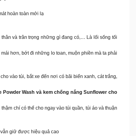
mát hoàn toàn mới lạ
n thân và trân trọng những gì đang có,… Là lối sống tối
i mái hơn, bớt đi những lo toan, muộn phiền mà ta phải
ho vào túi, bắt xe đến nơi có bãi biển xanh, cát trắng,
me Powder Wash và kem chống nắng Sunflower cho
 thậm chí có thể cho ngay vào túi quần, túi áo và thuận
à vẫn giữ được hiệu quả cao