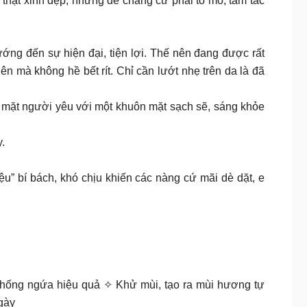
 thật xinh đẹp, nhưng để chàng cứ phải tò mò, tấm tắc
g đến sự hiện đại, tiện lợi. Thế nên đang được rất
 mà không hề bết rít. Chỉ cần lướt nhẹ trên da là đã
 mặt người yêu với một khuôn mặt sạch sẽ, sáng khỏe
.
ệu” bí bách, khó chịu khiến các nàng cứ mãi dè dặt, e
 chống ngứa hiệu quả ✧ Khử mùi, tạo ra mùi hương tự
gày