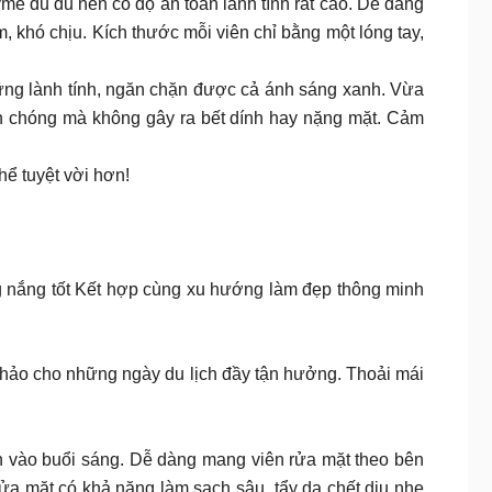
e đu đủ nên có độ an toàn lành tính rất cao. Dễ dàng
m, khó chịu. Kích thước mỗi viên chỉ bằng một lóng tay,
ng lành tính, ngăn chặn được cả ánh sáng xanh. Vừa
nh chóng mà không gây ra bết dính hay nặng mặt. Cảm
hể tuyệt vời hơn!
g nắng tốt Kết hợp cùng xu hướng làm đẹp thông minh
hảo cho những ngày du lịch đầy tận hưởng. Thoải mái
ản vào buổi sáng. Dễ dàng mang viên rửa mặt theo bên
rửa mặt có khả năng làm sạch sâu, tẩy da chết dịu nhẹ