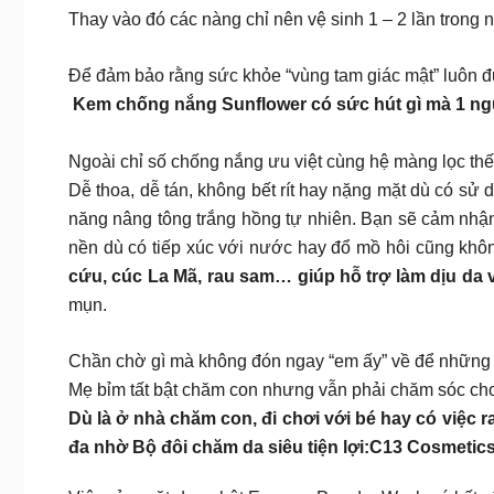
Thay vào đó các nàng chỉ nên vệ sinh 1 – 2 lần trong 
Để đảm bảo rằng sức khỏe “vùng tam giác mật” luôn đ
Kem chống nắng Sunflower có sức hút gì mà 1 n
Ngoài chỉ số chống nắng ưu việt cùng hệ màng lọc t
Dễ thoa, dễ tán, không bết rít hay nặng mặt dù có s
năng nâng tông trắng hồng tự nhiên. Bạn sẽ cảm nhậ
nền dù có tiếp xúc với nước hay đổ mồ hôi cũng không
cứu, cúc La Mã, rau sam… giúp hỗ trợ làm dịu da
mụn.
Chần chờ gì mà không đón ngay “em ấy” về để những ng
Mẹ bỉm tất bật chăm con nhưng vẫn phải chăm sóc ch
Dù là ở nhà chăm con, đi chơi với bé hay có việc r
đa nhờ Bộ đôi chăm da siêu tiện lợi:C13 Cosmetic