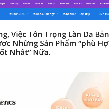
 Nghệ
Điện Máy
Du Lịch
Phụ Kiện
Dịch Vụ
Sức Khỏe
Mẹ & Bé
Đời Sống
Bảo Hiểm
T
#SHOP DEAL
#ShopXuHuong#
#ShopHot
Làm Đẹp
Điện Má
ng, Việc Tôn Trọng Làn Da Bằ
ược Những Sản Phẩm “phù Hợp
ốt Nhất” Nữa.