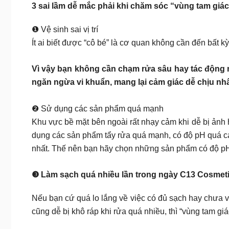
3 sai lầm dễ mắc phải khi chăm sóc “vùng tam giá
❶ Vệ sinh sai vị trí
Ít ai biết được “cô bé” là cơ quan không cần đến bất k
Vì vậy bạn không cần chạm rửa sâu hay tác động
ngăn ngừa vi khuẩn, mang lại cảm giác dễ chịu nh
❷ Sử dụng các sản phẩm quá mạnh
Khu vực bề mặt bên ngoài rất nhạy cảm khi dễ bị ảnh h
dụng các sản phẩm tẩy rửa quá mạnh, có độ pH quá cao,
nhất. Thế nên bạn hãy chọn những sản phẩm có độ pH 
❸ Làm sạch quá nhiều lần trong ngày C13 Cosmet
Nếu bạn cứ quá lo lắng về việc có đủ sạch hay chưa và 
cũng dễ bị khô ráp khi rửa quá nhiều, thì “vùng tam g