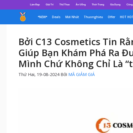
Chuyển
Làm Đẹp
Giải Trí
Thể Thao
Ăn Uống
Thời Trang
Gia Dụng
Công
đến
nội
*NEW*
Deals
Mới Nhất
Thuonghieu
Offer
HOT HO
dung
Bởi C13 Cosmetics Tin Rằ
Giúp Bạn Khám Phá Ra Đ
Mình Chứ Không Chỉ Là “t
Thứ Hai, 19-08-2024
Bởi
MÃ GIẢM GIÁ