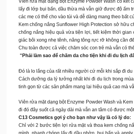
Viên rửa mặt dạng bột Enzyme Powder Wash có kết cấu
lấy đi lớp bụi bẩn, dầu thừa mà vẫn giữ được độ ẩm trê
các mẹ có thể cho vào túi và dễ dàng mang theo bất c
Kem chống nắng Sunflower High Protection sở hữu c
chống nắng hiệu quả vừa tiện lợi, tiết kiệm thời g
giác bôi xong nhẹ tênh, nâng tông rực rỡ không cần đế
Chu toàn được cả việc chăm sóc con trẻ mà vẫn có thể
“Phải làm sao để chăm da cho tiện khi đi du lịch
Đó là lo lắng của rất nhiều người cứ mỗi khi sắp đi du
Cách dưỡng da lý tưởng nhất khi đi du lịch trong m
tinh gọn từ các sản phẩm mang lại hiệu quả cao mà vẫ
Viên rửa mặt dạng bột Enzyme Powder Wash và Kem ch
đi đó đây suốt cả ngày dài mà vẫn an tâm có được một
C13 Cosmetics gợi ý cho bạn như vậy là có lý do:
Chỉ với 2 bước tiện lợi rửa mặt và thoa kem chống n
mình, nhanh chóng lấy đi dầu nhờn, bụi bẩn và apply 