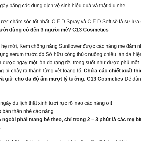
ngày bằng các dung dịch vệ sinh hiệu quả và thật dịu nhẹ.
ược chăm sóc tốt nhất, C.E.D Spray và C.E.D Soft sẽ là sự lự
gười dùng có đến 3 người mê? C13 Cosmetics
hế hệ mới, Kem chống nắng Sunflower được các nàng mê đắm n
ử dụng serum trước đó Sở hữu công thức nuông chiều làn da hi
n được ngay một làn da rạng rỡ, trong suốt như được phủ một 
 bị chảy ra thành từng vệt loang lổ.
Chứa các chiết xuất thi
 và giữ cho da độ ẩm mượt lý tưởng. C13 Cosmetics
Dễ dàng
ày du lịch thật xinh tươi rực rỡ nào các nàng ơi!
o bản thân nhé các nàng
a ngoài phải mang bé theo, chỉ trong 2 – 3 phút là các mẹ 
s