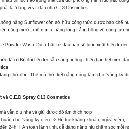
 nhau thì lúc nào trong mắt của đối phương mình lúc nào cũng
phải là “dạng vừa” đâu nha C13 Cosmetics
hống nắng Sunflower còn sở hữu công thức được bào chế hướn
nền căng mướt, mềm mịn, nâng tông trắng hồng vô cùng tự nhiên
yme Powder Wash. Dù ở bất cứ đâu bạn sẽ luôn xuất hiện trước
.
 bởi đã có Bộ đôi tiện lợi sẵn sàng nuông chiều bạn hết mực đây
tics
ị đang chờ đón. Thế mà thời tiết nắng nóng làm cho “vùng kỳ di
t và C.E.D Spray C13 Cosmetics
 mà vẫn dịu nhẹ và giữ được độ ẩm thích hợp
 chuẩn cho “vùng kỳ diệu” ✧ Hỗ trợ kháng khuẩn, ngừa viêm,
 đến 24h ✧ An toàn lành tính, dễ dàng nâng niu chăm sóc mỗi n