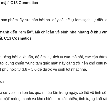
c mật” C13 Cosmetics
ỳ sản phẩm tẩy rửa nào bởi nơi đây có thể tự làm sạch, tự điều 
 mạnh đến “em ấy”. Mà chỉ cần vệ sinh nhẹ nhàng ở khu v
ất. C13 Cosmetics
ưởng bởi vi khuẩn, độ ẩm, sự tích tụ của mồ hôi, các cặn thừa
 cũng khiến “vùng tam giác mật” này càng trở nên khó chịu hơn
phù hợp từ 3.8 – 5.0 để được vệ sinh tốt nhất nhé.
ics
cứ vệ sinh liên tục quá nhiều lần trong ngày, có thể vô tình s
iác mật” mỏng manh và khó chiều hơn rất nhiều, tình trạng khô r