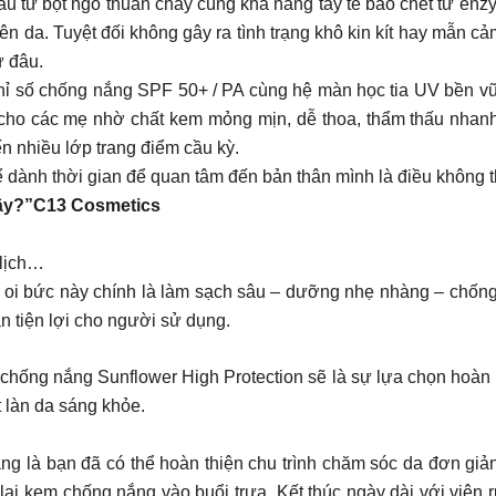
 từ bột ngô thuần chay cùng khả năng tẩy tế bào chết từ enzym
n da. Tuyệt đối không gây ra tình trạng khô kin kít hay mẫn cả
ứ đâu.
hỉ số chống nắng SPF 50+ / PA cùng hệ màn học tia UV bền vữ
ian cho các mẹ nhờ chất kem mỏng mịn, dễ thoa, thẩm thấu nha
n nhiều lớp trang điểm cầu kỳ.
 dành thời gian để quan tâm đến bản thân mình là điều không t
 đây?”C13 Cosmetics
 lịch…
ùa oi bức này chính là làm sạch sâu – dưỡng nhẹ nhàng – chốn
n tiện lợi cho người sử dụng.
ống nắng Sunflower High Protection sẽ là sự lựa chọn hoàn 
 làn da sáng khỏe.
ắng là bạn đã có thể hoàn thiện chu trình chăm sóc da đơn gi
lại kem chống nắng vào buổi trưa. Kết thúc ngày dài với viên 