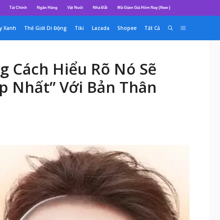
Tài Chính
Ngân Hàng
Vật Nuôi
Nhà Đất
Mã Giảm Giá Hôm Nay (New )
y Xanh
Thế Giới Di Động
Tiki
Lazada
Shopee
Tất Cả
ng Cách Hiểu Rõ Nó Sẽ
 Nhất” Với Bản Thân