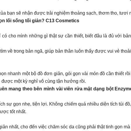
 của bạn sẽ nhận được trải nghiệm thoáng sạch, thơm tho, tươi 
ọn lối sống tối giản? C13 Cosmetics
 có cho mình những gì thật sự cần thiết, biết đâu là đủ với bả
 tìm về trong bản ngã, giúp bản thân luôn thấy được vui vẻ thoả
n nhanh một bộ đồ đơn giản, gói gọn vài món đồ cần thiết rồi c
ó được một kỳ nghỉ vô cùng tận hưởng rồi.
quên mang theo bên mình vài viên rửa mặt dạng bột Enzy
 sự gọn nhẹ, tiện lợi. Không chiếm quá nhiều diện tích túi đồ,
ược tốt nhất.
iản nhất, cho đến việc chăm sóc da cũng phải thật tinh gọn m