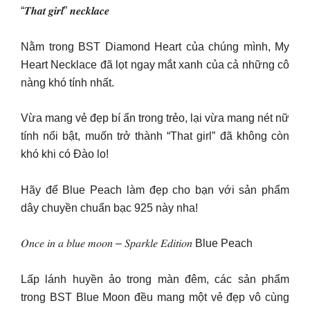
“𝑻𝒉𝒂𝒕 𝒈𝒊𝒓𝒍” 𝒏𝒆𝒄𝒌𝒍𝒂𝒄𝒆
Nằm trong BST Diamond Heart của chúng mình, My
Heart Necklace đã lọt ngay mắt xanh của cả những cô
nàng khó tính nhất.
Vừa mang vẻ đẹp bí ẩn trong trẻo, lại vừa mang nét nữ
tính nổi bật, muốn trở thành “That girl” đã không còn
khó khi có Đào lo!
Hãy để Blue Peach làm đẹp cho bạn với sản phẩm
dây chuyền chuẩn bạc 925 này nha!
𝑂𝑛𝑐𝑒 𝑖𝑛 𝑎 𝑏𝑙𝑢𝑒 𝑚𝑜𝑜𝑛 – 𝑆𝑝𝑎𝑟𝑘𝑙𝑒 𝐸𝑑𝑖𝑡𝑖𝑜𝑛 Blue Peach
Lấp lánh huyền ảo trong màn đêm, các sản phẩm
trong BST Blue Moon đều mang một vẻ đẹp vô cùng