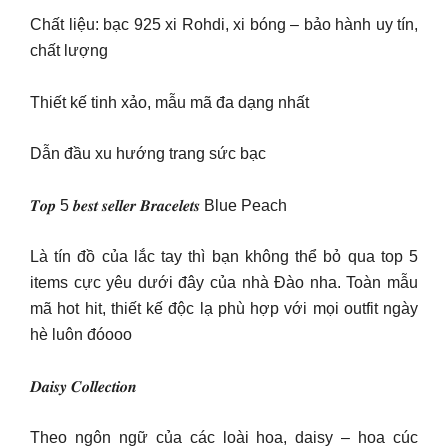
Chất liệu: bạc 925 xi Rohdi, xi bóng – bảo hành uy tín,
chất lượng
Thiết kế tinh xảo, mẫu mã đa dạng nhất
Dẫn đầu xu hướng trang sức bạc
𝑻𝒐𝒑 5 𝒃𝒆𝒔𝒕 𝒔𝒆𝒍𝒍𝒆𝒓 𝑩𝒓𝒂𝒄𝒆𝒍𝒆𝒕𝒔 Blue Peach
Là tín đồ của lắc tay thì bạn không thể bỏ qua top 5
items cực yêu dưới đây của nhà Đào nha. Toàn mẫu
mã hot hit, thiết kế độc lạ phù hợp với mọi outfit ngày
hè luôn đóooo
𝑫𝒂𝒊𝒔𝒚 𝑪𝒐𝒍𝒍𝒆𝒄𝒕𝒊𝒐𝒏
Theo ngôn ngữ của các loài hoa, daisy – hoa cúc