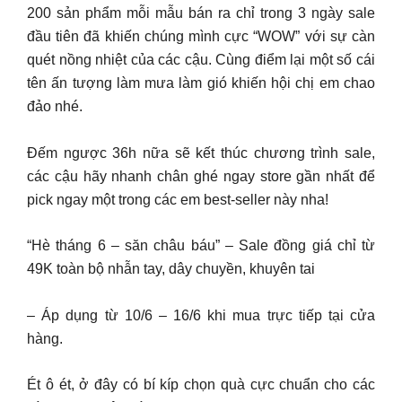
200 sản phẩm mỗi mẫu bán ra chỉ trong 3 ngày sale
đầu tiên đã khiến chúng mình cực “WOW” với sự càn
quét nồng nhiệt của các cậu. Cùng điểm lại một số cái
tên ấn tượng làm mưa làm gió khiến hội chị em chao
đảo nhé.
Đếm ngược 36h nữa sẽ kết thúc chương trình sale,
các cậu hãy nhanh chân ghé ngay store gần nhất để
pick ngay một trong các em best-seller này nha!
“Hè tháng 6 – săn châu báu” – Sale đồng giá chỉ từ
49K toàn bộ nhẫn tay, dây chuyền, khuyên tai
– Áp dụng từ 10/6 – 16/6 khi mua trực tiếp tại cửa
hàng.
Ét ô ét, ở đây có bí kíp chọn quà cực chuẩn cho các