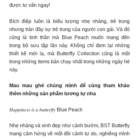
được tư vấn ngay!
Bích điệp luôn là biểu tượng nhẹ nhàng, trẻ trung
nhưng tràn đầy sự trẻ trung của người con gái. Và đó
cũng là tinh thần mà Blue Peach muốn mang đến
trong bộ sưu tập lần này. Không chỉ đem lại những
thiết kế mới lạ, mà Butterfly Collection cũng là một
trong những items bán chạy nhất trong những ngày hè
này.
Mau mau ghé chúng mình để cùng tham khảo
thêm những sản phẩm tương tự nha
𝐻𝑎𝑝𝑝𝑖𝑛𝑒𝑠𝑠 𝑖𝑠 𝑎 𝑏𝑢𝑡𝑡𝑒𝑟𝑓𝑙𝑦 Blue Peach
Nhẹ nhàng và xinh đẹp như cánh bướm, BST Butterfly
mang cảm hứng về một đôi cánh tự do, nghiêng mình