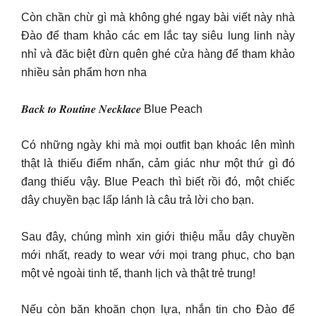
Còn chần chừ gì mà không ghé ngay bài viết này nhà
Đào để tham khảo các em lắc tay siêu lung linh này
nhỉ và đăc biệt đừn quên ghé cửa hàng để tham khảo
nhiều sản phẩm hơn nha
𝑩𝒂𝒄𝒌 𝒕𝒐 𝑹𝒐𝒖𝒕𝒊𝒏𝒆 𝑵𝒆𝒄𝒌𝒍𝒂𝒄𝒆 Blue Peach
Có những ngày khi mà mọi outfit bạn khoác lên mình
thật là thiếu điểm nhấn, cảm giác như một thứ gì đó
đang thiếu vậy. Blue Peach thì biết rồi đó, một chiếc
dây chuyền bạc lấp lánh là câu trả lời cho bạn.
Sau đây, chúng mình xin giới thiệu mẫu dây chuyền
mới nhất, ready to wear với mọi trang phục, cho bạn
một vẻ ngoài tinh tế, thanh lịch và thật trẻ trung!
Nếu còn băn khoăn chọn lựa, nhắn tin cho Đào để