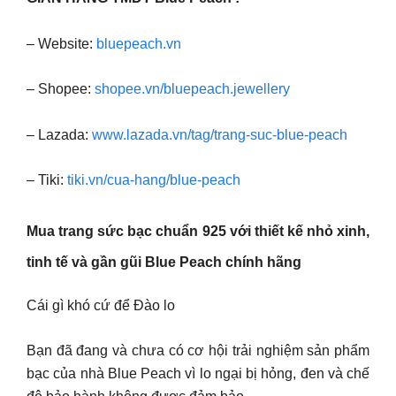
– Website:
bluepeach.vn
– Shopee:
shopee.vn/bluepeach.jewellery
– Lazada:
www.lazada.vn/tag/trang-suc-blue-peach
– Tiki:
tiki.vn/cua-hang/blue-peach
Mua trang sức bạc chuẩn 925 với thiết kế nhỏ xinh,
tinh tế và gần gũi Blue Peach chính hãng
Cái gì khó cứ để Đào lo
Bạn đã đang và chưa có cơ hội trải nghiệm sản phẩm
bạc của nhà Blue Peach vì lo ngại bị hỏng, đen và chế