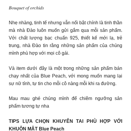
𝐵𝑜𝑢𝑞𝑢𝑒𝑡 𝑜𝑓 𝑜𝑟𝑐ℎ𝑖𝑑𝑠
Nhẹ nhàng, tinh tế nhưng vẫn nổi bật chính là tinh thần
mà nhà Đào luôn muốn gửi gắm qua mỗi sản phẩm.
Với chất lượng bạc chuẩn 925, thiết kế mới lạ, trẻ
trung, nhà Đào tin rằng những sản phẩm của chúng
mình phù hợp với mọi cô gái.
Và item dưới đây là một trong những sản phẩm bán
chạy nhất của Blue Peach, với mong muốn mang lại
sự nữ tính, tự tin cho mỗi cô nàng mỗi khi ra đường.
Mau mau ghé chúng mình để chiêm ngưỡng sản
phẩm tương tự nha
TIPS LỰA CHỌN KHUYÊN TAI PHÙ HỢP VỚI
KHUÔN MẶT Blue Peach