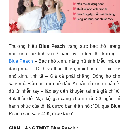
Thương hiệu
Blue Peach
trang sức bạc thời trang
nhỏ xinh, nữ tính với 7 năm uy tín trên thị trường –
Blue Peach
– Bạc nhỏ xinh, nàng nữ tính Mẫu mã đa
dạng nhất – Dịch vụ thân thiện, nhiệt tình – Thiết kế
nhỏ xinh, tinh tế – Giá cả phải chăng. Đóng họ cho
sale nhà Đào hết rồi chứ đâu. Ai bảo đồ xinh quá nè,
đủ từ nhẫn tay – lắc tay đến khuyên tai mà giá chỉ từ
45k thôi đó. Mặc kệ giá xăng chạm mốc 33 ngàn thì
hạnh phúc của tôi là được bạn thân nói: “Đi, qua Blue
Peach săn sale 45K, đi xe taoo”
GIAN HÀNG TMĐT Blue Peach :