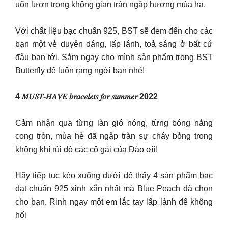
uốn lượn trong không gian tràn ngập hương mùa hạ.
Với chất liệu bạc chuẩn 925, BST sẽ đem đến cho các
bạn một vẻ duyên dáng, lấp lánh, toả sáng ở bất cứ
đâu bạn tới. Sắm ngay cho mình sản phẩm trong BST
Butterfly để luôn rạng ngời bạn nhé!
4 𝑀𝑈𝑆𝑇-𝐻𝐴𝑉𝐸 𝑏𝑟𝑎𝑐𝑒𝑙𝑒𝑡𝑠 𝑓𝑜𝑟 𝑠𝑢𝑚𝑚𝑒𝑟 2022
Cảm nhận qua từng làn gió nóng, từng bóng nắng
cong tròn, mùa hè đã ngập tràn sự cháy bỏng trong
không khí rùi đó các cô gái của Đào ơii!
Hãy tiếp tục kéo xuống dưới để thấy 4 sản phẩm bạc
đạt chuẩn 925 xinh xắn nhất mà Blue Peach đã chọn
cho bạn. Rinh ngay một em lắc tay lấp lánh để không
hối