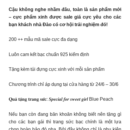
Cậu không nghe nhầm đâu, toàn là sản phẩm mới
– cực phẩm xinh được sale giá cực yêu cho các
bạn khách nhà Đào có cơ hội trải nghiệm đó!
200 ++ mẫu mã sale cực đa dạng
Luôn cam kết bạc chuẩn 925 kiểm định
Tặng kèm túi đựng cực xinh với mỗi sản phẩm
Chương trình chỉ áp dụng tại cửa hàng từ 24/6 – 30/6
𝐐𝐮𝐚̀ 𝐭𝐚̣̆𝐧𝐠 𝐭𝐫𝐚𝐧𝐠 𝐬𝐮̛́𝐜: 𝑺𝒑𝒆𝒄𝒊𝒂𝒍 𝒇𝒐𝒓 𝒔𝒘𝒆𝒆𝒕 𝒈𝒊𝒓𝒍 Blue Peach
Nếu bạn còn đang băn khoăn không biết nên tặng gì
cho các bạn gái thì trang sức bạc chính là một lựa
chọn hoàn hảo đó nha. Bởi đây không chỉ là phụ kiện