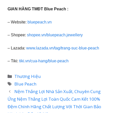
GIAN HÀNG TMĐT Blue Peach :
– Website:
bluepeach.vn
– Shopee:
shopee.vn/bluepeach.jewellery
– Lazada:
www.lazada.vn/tag/trang-suc-blue-peach
– Tiki:
tiki.vn/cua-hang/blue-peach
Danh
Thương Hiệu
mục
Thẻ
Blue Peach
Nệm Thắng Lợi Nhà Sản Xuất, Chuyên Cung
Ứng Nệm Thắng Lợi Toàn Quốc Cam Kết 100%
Đệm Chính Hãng Chất Lượng Với Thời Gian Bảo