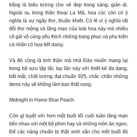
trắng là biểu tượng cho vẻ đẹp trong sáng, giản dị.
Ngoài ra, trong thần thoại La Mã, hoa cúc còn có ý
nghĩa là sự ngây thơ, thuần khiết. Có lẽ vì ý nghĩa rất
đỗi thơ mộng và lãng mạn của loài hoa này mà nhiều
cô gái vô cùng yêu thích những trang phục và phụ kiện
cá nhân có họa tiết daisy.
Và đó cũng là tinh thần mà nhà Đào muốn mang lại
trong bộ sưu tập lắc tay lần này với thiết kế đa dạng,
bắt mắt, chất lượng đạt chuẩn 925, chắc chắn những
items này sẽ không làm bạn thất vọng.
Midnight in Hanoi Blue Peach
Còn gì tuyệt vời hơn một buổi tối cuối tuần lãng mạn
bên nhau với một bộ phim hay và những món ăn ngon.
Để các nàng chuẩn bị thật xinh xắn cho một buổi tối