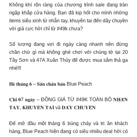
Không khí rộn ràng của chương trình sale đang tràn
ngập khắp cửa hàng. Bạn đã kịp hốt cho mình những
items siêu xinh từ nhẫn tay, khuyên tai đến dây chuyền
với giá cực hời chỉ từ #49k chưa?
Số lượng đang vơi đi ngày càng nhanh nên đừng
chần chừ gì mà không ghé chơi với chúng tớ tại 20
Tây Sơn và 47A Xuân Thủy để được mua sắm thả ga
nhé!!!
𝐇𝐞̀ 𝐭𝐡𝐚́𝐧𝐠 𝟔 – 𝐒𝐚̆𝐧 𝐜𝐡𝐚̂𝐮 𝐛𝐚́𝐮 Blue Peach
𝐂𝐡𝐢̉ 𝟎7 𝐧𝐠𝐚̀𝐲 – ĐỒNG GIÁ TỪ #49K TOÀN BỘ 𝐍𝐇𝐀̂̃𝐍
𝐓𝐀𝐘, 𝐊𝐇𝐔𝐘𝐄̂𝐍 𝐓𝐀𝐈 và 𝐃𝐀̂𝐘 𝐂𝐇𝐔𝐘𝐄̂̀𝐍
Để mở đầu một tháng 6 bùng cháy và tri ân khách
hàng, Blue Peach hiện đang có siêu nhiều deal hời có