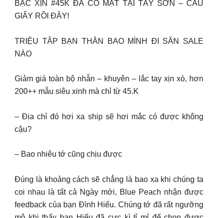
BẠC XỊN #45K ĐÃ CÓ MẶT TẠI TÂY SƠN – CÂÙ
GIẤY RỒI ĐÂY!
TRIỆU TẬP BẠN THÂN BAO MÌNH ĐI SĂN SALE
NÀO
Giảm giá toàn bộ nhẫn – khuyên – lắc tay xịn xò, hơn
200++ mẫu siêu xinh mà chỉ từ 45.K
– Địa chỉ đó hơi xa ship sẽ hơi mắc có được không
cậu?
– Bao nhiêu tớ cũng chịu được
Đúng là khoảng cách sẽ chẳng là bao xa khi chúng ta
coi nhau là tất cả Ngày mới, Blue Peach nhận được
feedback của bạn Đình Hiếu. Chúng tớ đã rất ngưỡng
mộ khi thấy bạn Hiếu đã cực kì tỉ mỉ để chọn được