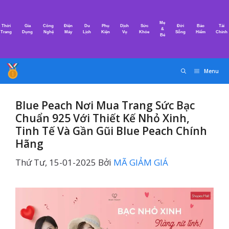
Chuyển
đến
Mẹ
Thời
Gia
Công
Điện
Du
Phụ
Dịch
Sức
Đời
Bảo
Tài
nội
&
Trang
Dụng
Nghệ
Máy
Lịch
Kiện
Vụ
Khỏe
Sống
Hiểm
Chính
Bé
dung
Menu
Blue Peach Nơi Mua Trang Sức Bạc
Chuẩn 925 Với Thiết Kế Nhỏ Xinh,
Tinh Tế Và Gần Gũi Blue Peach Chính
Hãng
Thứ Tư, 15-01-2025
Bởi
MÃ GIẢM GIÁ