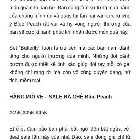
món quà cho bạn nữ. Bạn cũng tâm sự từng mua hàng
của chúng mình rồi và quay lại lần hai vẫn cực kì ưng
ý Blue Peach rất vui và hy vọng người thương của
bạn sẽ cực kì hạnh phúc khi nhận được món quà này.
Set “Butterfly” luôn là ưu tiên mà các bạn nam dành
tặng cho người thương của mình. Những đôi cánh
bướm được thiết kế tinh xảo giúp đôi tay mỗi cô gái
không chỉ rạng rỡ mà còn vô cùng duyên dáng, nữ
tính, mềm mại.
HÀNG MỚI VỀ – SALE ĐÃ GHÊ Blue Peach
#45K #45K #45K
Ét ô ét đảm bảo bạn phải bất ngờ đến bật ngửa với
deal sale lần này của nhà Đào, sale đồng giá chỉ từ