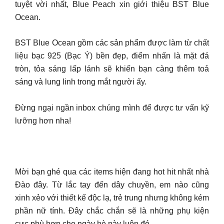
tuyệt vời nhất, Blue Peach xin giới thiệu BST Blue
Ocean.
BST Blue Ocean gồm các sản phẩm được làm từ chất
liệu bạc 925 (Bạc Ý) bền đẹp, điểm nhấn là mặt đá
tròn, tỏa sáng lấp lánh sẽ khiến bạn càng thêm toả
sáng và lung linh trong mắt người ấy.
Đừng ngại ngần inbox chúng mình để được tư vấn kỹ
lưỡng hơn nha!
Mời bạn ghé qua các items hiện đang hot hit nhất nhà
Đào đây. Từ lắc tay đến dây chuyền, em nào cũng
xinh xẻo với thiết kế độc lạ, trẻ trung nhưng không kém
phần nữ tính. Đây chắc chắn sẽ là những phụ kiện
cực phù hợp cho ngày hè này luôn đó