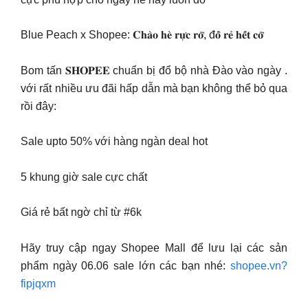
Blue Peach x Shopee: 𝐂𝐡𝐚̀𝐨 𝐡𝐞̀ 𝐫𝐮̛̣𝐜 𝐫𝐨̛̃, đ𝐨̂̀ 𝐫𝐞̉ 𝐡𝐞̂́𝐭 𝐜𝐨̛̃
Bom tấn 𝐒𝐇𝐎𝐏𝐄𝐄 chuẩn bị đổ bộ nhà Đào vào ngày .
với rất nhiều ưu đãi hấp dẫn mà bạn không thể bỏ qua
rồi đây:
Sale upto 50% với hàng ngàn deal hot
5 khung giờ sale cực chất
Giá rẻ bất ngờ chỉ từ #6k
Hãy truy cập ngay Shopee Mall để lưu lại các sản
phẩm ngày 06.06 sale lớn các bạn nhé:
shopee.vn?
fipjqxm