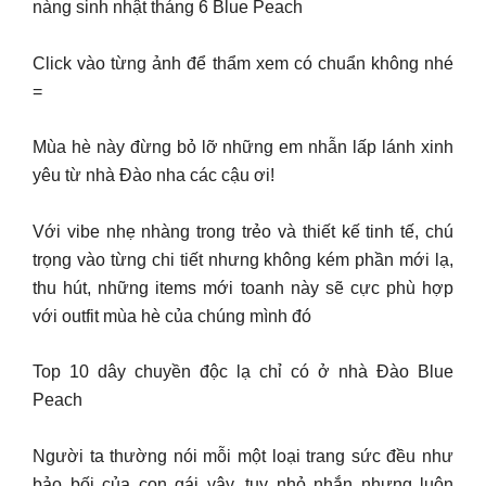
nàng sinh nhật tháng 6 Blue Peach
Click vào từng ảnh để thẩm xem có chuẩn không nhé
=
Mùa hè này đừng bỏ lỡ những em nhẫn lấp lánh xinh
yêu từ nhà Đào nha các cậu ơi!
Với vibe nhẹ nhàng trong trẻo và thiết kế tinh tế, chú
trọng vào từng chi tiết nhưng không kém phần mới lạ,
thu hút, những items mới toanh này sẽ cực phù hợp
với outfit mùa hè của chúng mình đó
Top 10 dây chuyền độc lạ chỉ có ở nhà Đào Blue
Peach
Người ta thường nói mỗi một loại trang sức đều như
bảo bối của con gái vậy, tuy nhỏ nhắn nhưng luôn