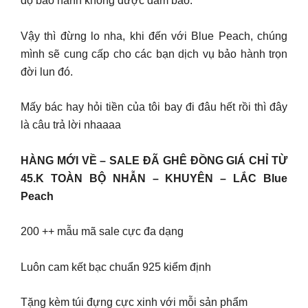
độ bảo hành không được đảm bảo.
Vậy thì đừng lo nha, khi đến với Blue Peach, chúng
mình sẽ cung cấp cho các bạn dịch vụ bảo hành trọn
đời lun đó.
Mấy bác hay hỏi tiền của tôi bay đi đâu hết rồi thì đây
là câu trả lời nhaaaa
HÀNG MỚI VỀ – SALE ĐÃ GHÊ ĐỒNG GIÁ CHỈ TỪ
45.K TOÀN BỘ NHẪN – KHUYÊN – LẮC Blue
Peach
200 ++ mẫu mã sale cực đa dạng
Luôn cam kết bạc chuẩn 925 kiểm định
Tặng kèm túi đựng cực xinh với mỗi sản phẩm