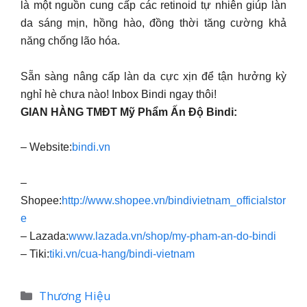
là một nguồn cung cấp các retinoid tự nhiên giúp làn
da sáng mịn, hồng hào, đồng thời tăng cường khả
năng chống lão hóa.
Sẵn sàng nâng cấp làn da cực xịn để tận hưởng kỳ
nghỉ hè chưa nào! Inbox Bindi ngay thôi!
GIAN HÀNG TMĐT Mỹ Phẩm Ấn Độ Bindi:
– Website:
bindi.vn
–
Shopee:
http://www.shopee.vn/bindivietnam_officialstor
e
– Lazada:
www.lazada.vn/shop/my-pham-an-do-bindi
– Tiki:
tiki.vn/cua-hang/bindi-vietnam
Danh
Thương Hiệu