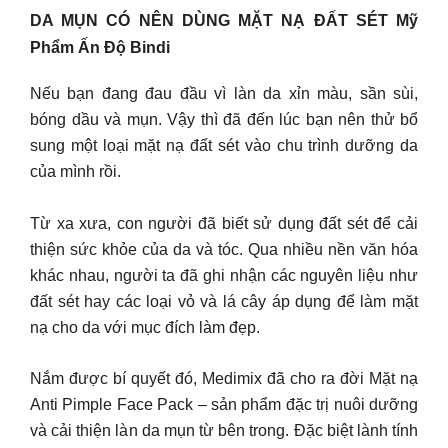
DA MỤN CÓ NÊN DÙNG MẶT NẠ ĐẤT SÉT Mỹ
Phẩm Ấn Độ Bindi
Nếu bạn đang đau đầu vì làn da xỉn màu, sần sùi,
bóng dầu và mụn. Vậy thì đã đến lúc bạn nên thử bổ
sung một loại mặt nạ đất sét vào chu trình dưỡng da
của mình rồi.
Từ xa xưa, con người đã biết sử dụng đất sét để cải
thiện sức khỏe của da và tóc. Qua nhiều nền văn hóa
khác nhau, người ta đã ghi nhận các nguyên liệu như
đất sét hay các loại vỏ và lá cây áp dụng để làm mặt
nạ cho da với mục đích làm đẹp.
Nắm được bí quyết đó, Medimix đã cho ra đời Mặt nạ
Anti Pimple Face Pack – sản phẩm đặc trị nuôi dưỡng
và cải thiện làn da mụn từ bên trong. Đặc biệt lành tính