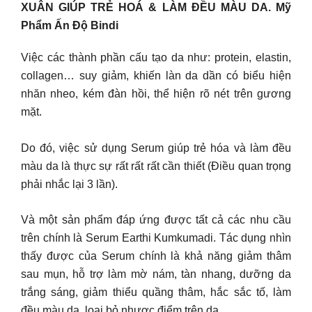
XUÂN GIÚP TRẺ HOÁ & LÀM ĐỀU MÀU DA. Mỹ
Phẩm Ấn Độ Bindi
Việc các thành phần cấu tạo da như: protein, elastin,
collagen… suy giảm, khiến làn da dần có biểu hiện
nhăn nheo, kém đàn hồi, thể hiện rõ nét trên gương
mặt.
Do đó, việc sử dụng Serum giúp trẻ hóa và làm đều
màu da là thực sự rất rất rất cần thiết (Điều quan trọng
phải nhắc lại 3 lần).
Và một sản phẩm đáp ứng được tất cả các nhu cầu
trên chính là Serum Earthi Kumkumadi. Tác dụng nhìn
thấy được của Serum chính là khả năng giảm thâm
sau mụn, hỗ trợ làm mờ nám, tàn nhang, dưỡng da
trắng sáng, giảm thiểu quầng thâm, hắc sắc tố, làm
đều màu da, loại bỏ nhược điểm trên da.