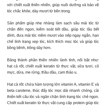
với chiết xuất thiên nhiên, giúp nuôi dưỡng và bảo vệ
tóc chắc khỏe, dày mượt từ bên trong.
Sản phẩm giúp nhẹ nhàng làm sạch sâu mái tóc từ
chân đến ngọn, kiểm soát tiết dầu, giúp tóc lâu bết
dính, đưa mái tóc mềm mượt vào nếp ngay ngắn, hạn
chế tình trạng xẹp tóc, kích thích mọc tóc và giúp tóc
bồng bềnh, trông dày hơn.
Bảng thành phần thiên nhiên lành tính, nổi bật như:
hạt cà rốt, chiết xuất keratin từ thực vật, sữa tươi, cỏ
mực, dừa, me rừng, thầu dầu, cam thảo u.
Hạt cà rốt: chứa hàm lượng lớn vitamin A, vitamin E và
beta carotene, thúc đẩy tóc mọc dài nhanh chóng, cải
thiện kết cấu tóc và ngăn chặn tình trạng tóc chẻ ngọn.
Chiết xuất keratin từ thực vật cung cấp protein giúp tóc