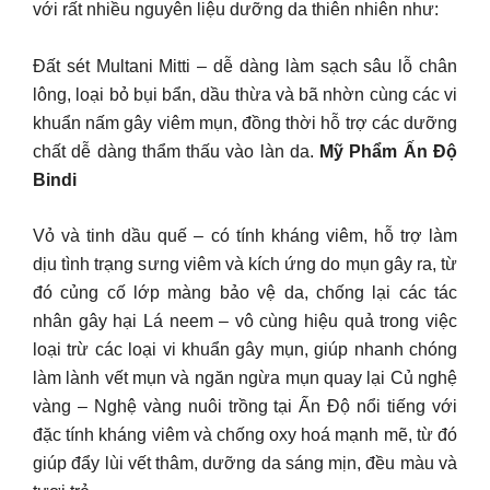
với rất nhiều nguyên liệu dưỡng da thiên nhiên như:
Đất sét Multani Mitti – dễ dàng làm sạch sâu lỗ chân
lông, loại bỏ bụi bẩn, dầu thừa và bã nhờn cùng các vi
khuẩn nấm gây viêm mụn, đồng thời hỗ trợ các dưỡng
chất dễ dàng thẩm thấu vào làn da.
Mỹ Phẩm Ấn Độ
Bindi
Vỏ và tinh dầu quế – có tính kháng viêm, hỗ trợ làm
dịu tình trạng sưng viêm và kích ứng do mụn gây ra, từ
đó củng cố lớp màng bảo vệ da, chống lại các tác
nhân gây hại Lá neem – vô cùng hiệu quả trong việc
loại trừ các loại vi khuẩn gây mụn, giúp nhanh chóng
làm lành vết mụn và ngăn ngừa mụn quay lại Củ nghệ
vàng – Nghệ vàng nuôi trồng tại Ấn Độ nổi tiếng với
đặc tính kháng viêm và chống oxy hoá mạnh mẽ, từ đó
giúp đẩy lùi vết thâm, dưỡng da sáng mịn, đều màu và