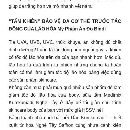
giúp da trắng hơn và mờ nhanh vết nám.
“TẤM KHIÊN” BẢO VỆ DA CƠ THỂ TRƯỚC TÁC
ĐỘNG CỦA LÃO HÓA Mỹ Phẩm Ấn Độ Bindi
Tia UVA, UVB, UVC, thức khuya, ăn không đủ chất
dinh dưỡng? Luôn là tác động bên ngoài gây ra khiến
có tốc độ lão hóa trên da của bạn nhanh hơn. Mặc dù,
lão hóa là quá trình tự nhiên nhưng chúng ta hoàn
toàn có thể làm giảm tốc độ lão hóa bằng việc dùng
các sản phẩm skincare.
Không cần mua phải mua quá nhiều sản phẩm để làm
giảm tốc độ lão hóa của body, sữa tắm Medimix
Kumkumadi Nghệ Tây ở đây để tối giản chu trình
skincare body của bạn với mức giá HSSV nè!
Bảng thành phần nổi bật bởi Dầu Kumkumadi – chiết
xuất từ hoa Nghệ Tây Saffron cùng nhựa cánh kiến