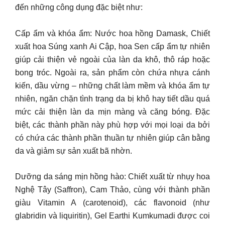
đến những công dụng đặc biệt như:
Cấp ẩm và khóa ẩm: Nước hoa hồng Damask, Chiết
xuất hoa Súng xanh Ai Cập, hoa Sen cấp ẩm tự nhiên
giúp cải thiện vẻ ngoài của làn da khô, thô ráp hoặc
bong tróc. Ngoài ra, sản phẩm còn chứa nhựa cánh
kiến, dầu vừng – những chất làm mềm và khóa ẩm tự
nhiên, ngăn chặn tình trạng da bị khô hay tiết dầu quá
mức cải thiện làn da mịn màng và căng bóng. Đặc
biệt, các thành phần này phù hợp với mọi loại da bởi
có chứa các thành phần thuần tự nhiên giúp cân bằng
da và giảm sự sản xuất bã nhờn.
Dưỡng da sáng mịn hồng hào: Chiết xuất từ nhụy hoa
Nghệ Tây (Saffron), Cam Thảo, cùng với thành phần
giàu Vitamin A (carotenoid), các flavonoid (như
glabridin và liquiritin), Gel Earthi Kumkumadi được coi