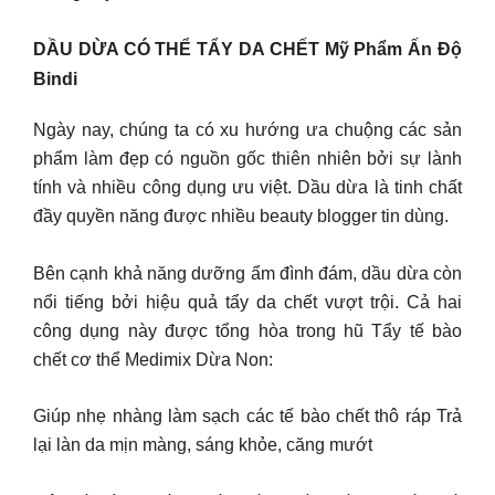
DẦU DỪA CÓ THỂ TẨY DA CHẾT Mỹ Phẩm Ấn Độ
Bindi
Ngày nay, chúng ta có xu hướng ưa chuộng các sản
phẩm làm đẹp có nguồn gốc thiên nhiên bởi sự lành
tính và nhiều công dụng ưu việt. Dầu dừa là tinh chất
đầy quyền năng được nhiều beauty blogger tin dùng.
Bên cạnh khả năng dưỡng ẩm đình đám, dầu dừa còn
nổi tiếng bởi hiệu quả tẩy da chết vượt trội. Cả hai
công dụng này được tổng hòa trong hũ Tẩy tế bào
chết cơ thể Medimix Dừa Non:
Giúp nhẹ nhàng làm sạch các tế bào chết thô ráp Trả
lại làn da mịn màng, sáng khỏe, căng mướt