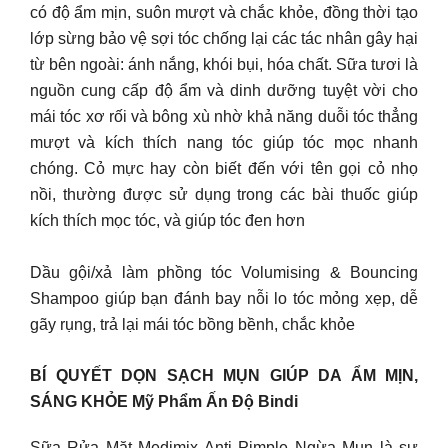
có độ ẩm mịn, suôn mượt và chắc khỏe, đồng thời tạo
lớp sừng bảo vệ sợi tóc chống lại các tác nhân gây hại
từ bên ngoài: ánh nắng, khói bụi, hóa chất. Sữa tươi là
nguồn cung cấp độ ẩm và dinh dưỡng tuyệt vời cho
mái tóc xơ rối và bông xù nhờ khả năng duỗi tóc thẳng
mượt và kích thích nang tóc giúp tóc mọc nhanh
chóng. Cỏ mực hay còn biết đến với tên gọi cỏ nhọ
nồi, thường được sử dụng trong các bài thuốc giúp
kích thích mọc tóc, và giúp tóc đen hơn
Dầu gội/xả làm phồng tóc Volumising & Bouncing
Shampoo giúp bạn đánh bay nỗi lo tóc mỏng xẹp, dễ
gãy rụng, trả lại mái tóc bồng bềnh, chắc khỏe
BÍ QUYẾT DỌN SẠCH MỤN GIÚP DA ẨM MỊN,
SÁNG KHỎE Mỹ Phẩm Ấn Độ Bindi
Sữa Rửa Mặt Medimix Anti Pimple Ngừa Mụn là sự