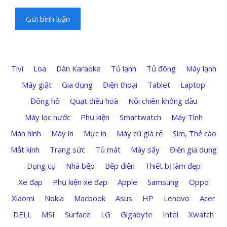
Tivi
Loa
Dàn Karaoke
Tủ lạnh
Tủ đông
Máy lạnh
Máy giặt
Gia dụng
Điện thoại
Tablet
Laptop
Đồng hồ
Quạt điều hoà
Nồi chiên không dầu
Máy lọc nước
Phụ kiện
Smartwatch
Máy Tính
Màn hình
Máy in
Mực in
Máy cũ giá rẻ
Sim, Thẻ cào
Mắt kính
Trang sức
Tủ mát
Máy sấy
Điện gia dụng
Dụng cụ
Nhà bếp
Bếp điện
Thiết bị làm đẹp
Xe đạp
Phụ kiện xe đạp
Apple
Samsung
Oppo
Xiaomi
Nokia
Macbook
Asus
HP
Lenovo
Acer
DELL
MSI
Surface
LG
Gigabyte
Intel
Xwatch