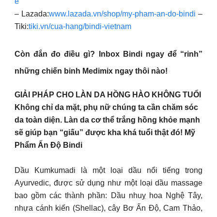
e
– Lazada:
www.lazada.vn/shop/my-pham-an-do-bindi
–
Tiki:
tiki.vn/cua-hang/bindi-vietnam
Còn đắn đo điều gì? Inbox Bindi ngay để “rinh”
những chiến binh Medimix ngay thôi nào!
GIẢI PHÁP CHO LÀN DA HỒNG HÀO KHÔNG TUỔI
Không chỉ da mặt, phụ nữ chúng ta cần chăm sóc
da toàn diện. Làn da cơ thể trắng hồng khỏe mạnh
sẽ giúp bạn “giấu” được kha khá tuổi thật đó! Mỹ
Phẩm Ấn Độ Bindi
Dầu Kumkumadi là một loại dầu nổi tiếng trong
Ayurvedic, được sử dụng như một loại dầu massage
bao gồm các thành phần: Dầu nhuỵ hoa Nghệ Tây,
nhựa cánh kiến (Shellac), cây Bơ Ấn Độ, Cam Thảo,