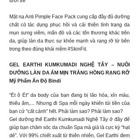
tươi trẻ
Mặt nạ Anti Pimple Face Pack cung cấp đầy đủ dưỡng
chất có tác dụng phục hồi và cải thiện tình trạng da
mụn sưng viêm, mẩn đỏ và các tổn thương khác trên
da, giúp làn da thực sự khỏe mạnh và rạng rỡ từ bên
trong theo đúng khái niệm #SkinFit.
GEL EARTHI KUMKUMADI NGHỆ TÂY – NUÔI
DƯỠNG LÀN DA ẨM MỊN TRẮNG HỒNG RẠNG RỠ
Mỹ Phẩm Ấn Độ Bindi
“Ét ô Ét” da body của bạn đang bị lão hóa, xỉn màu,
thiếu ẩm,… Nhưng đi Spa mỗi ngày khiến túi tiền của
bạn cứ “cất cánh” hết. Phải làm sao? Phải làm sao?
Gel dưỡng thể Earthi Kumkumadi Nghệ Tây ở đây để
giúp bạn chăm sóc da chuẩn Spa mà giá là cực kỳ “hạt
dẻ”. Với 99% chiết xuất từ thiên nhiên, Gel Earthi đem