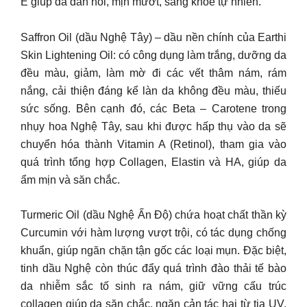
E giúp da đàn hồi, mịn mướt, sáng khỏe tự nhiên.
Saffron Oil (dầu Nghệ Tây) – dầu nền chính của Earthi
Skin Lightening Oil: có công dụng làm trắng, dưỡng da
đều màu, giảm, làm mờ đi các vết thâm nám, rám
nắng, cải thiện đáng kể làn da không đều màu, thiếu
sức sống. Bên cạnh đó, các Beta – Carotene trong
nhụy hoa Nghệ Tây, sau khi được hấp thụ vào da sẽ
chuyển hóa thành Vitamin A (Retinol), tham gia vào
quá trình tổng hợp Collagen, Elastin và HA, giúp da
ẩm mịn và săn chắc.
Turmeric Oil (dầu Nghệ Ấn Độ) chứa hoạt chất thần kỳ
Curcumin với hàm lượng vượt trội, có tác dụng chống
khuẩn, giúp ngăn chặn tận gốc các loại mụn. Đặc biệt,
tinh dầu Nghệ còn thúc đẩy quá trình đào thải tế bào
da nhiễm sắc tố sinh ra nám, giữ vững cấu trúc
collagen giúp da săn chắc, ngăn cản tác hại từ tia UV,