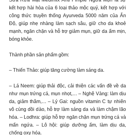
kết hợp hài hòa của 6 loại thảo mộc quý, kết hợp với
công thức truyền thống Ayurveda 5000 năm của Ấn
Độ, giúp nhẹ nhàng làm sạch sâu, giữ cho da khoẻ
mạnh, ngăn chặn và hỗ trợ giảm mụn, giữ da ẩm mịn,
bóng khỏe.
Thành phần sản phẩm gồm:
– Thiến Thảo: giúp tăng cường làm sáng da.
– Lá Neem: giúp thải độc, cải thiện các vấn đề về da
như mụn trứng cá, mụn nhọt,… – Nghệ Vàng: làm dịu
da, giảm thâm,… – Lý Gai: nguồn vitamin C tự nhiên
vô cùng dồi dào, hỗ trợ làm sáng da và làm chậm lão
hóa. – Lodhra: giúp hỗ trợ ngăn chặn mụn trứng cá và
mẩn ngứa. – Lô hội: giúp dưỡng ẩm, làm dịu da,
chống oxy hóa.