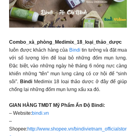
Combo_xà_phòng_Medimix_18_loại_thảo_dược
luôn được khách hàng của
Bindi
tin tưởng và đặt mua
với số lượng lớn để loại bỏ những đốm mụn lưng.
Đặc biệt, vào những ngày hè tháng 6 nóng nực càng
khiến những “tên” mụn lưng càng có cơ hội để “sinh
sôi”.
Bindi
Medimix 18 loại thảo dược ở đây để giúp
chống lại những đốm mụn lưng xấu xa đó.
GIAN HÀNG TMĐT Mỹ Phẩm Ấn Độ Bindi:
– Website:
bindi.vn
–
Shopee:
http://www.shopee.vn/bindivietnam_officialstor