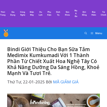
Chuyển
đến
Mẹ
Thời
Gia
Công
Điện
Du
Phụ
Dịch
Sức
Đời
Bảo
Tài
nội
&
Trang
Dụng
Nghệ
Máy
Lịch
Kiện
Vụ
Khỏe
Sống
Hiểm
Chính
Bé
dung
Menu
Bindi Giới Thiệu Cho Bạn Sữa Tắm
Medimix Kumkumadi Với 1 Thành
Phần Từ Chiết Xuất Hoa Nghệ Tây Có
Khả Năng Dưỡng Da Sáng Hồng, Khoẻ
Mạnh Và Tươi Trẻ.
Thứ Tư, 22-01-2025
Bởi
MÃ GIẢM GIÁ