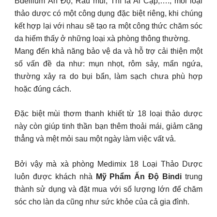
Bdellium Ấn Độ, Rau mùi, Thì là Ai Cập,…., mỗi loại
thảo dược có một công dụng đặc biệt riêng, khi chúng
kết hợp lại với nhau sẽ tạo ra một công thức chăm sóc
da hiếm thấy ở những loại xà phòng thông thường.
Mang đến khả năng bảo vệ da và hỗ trợ cải thiện một
số vấn đề da như: mụn nhọt, rôm sảy, mẩn ngứa,
thường xảy ra do bụi bẩn, làm sạch chưa phù hợp
hoặc đúng cách.
Đặc biệt mùi thơm thanh khiết từ 18 loại thảo dược
này còn giúp tinh thần bạn thêm thoải mái, giảm căng
thẳng và mệt mỏi sau một ngày làm việc vất vả.
Bởi vậy mà xà phòng Medimix 18 Loại Thảo Dược
luôn được khách nhà
Mỹ Phẩm Ấn Độ Bindi
trung
thành sử dụng và đặt mua với số lượng lớn để chăm
sóc cho làn da cũng như sức khỏe của cả gia đình.