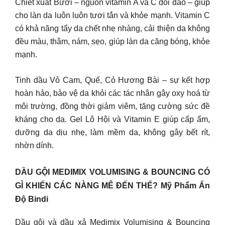
Chiết xuất Bưởi – nguồn vitamin A và C dồi dào – giúp
cho làn da luôn luôn tươi tắn và khỏe mạnh. Vitamin C
có khả năng tẩy da chết nhẹ nhàng, cải thiện da không
đều màu, thâm, nám, sẹo, giúp làn da căng bóng, khỏe
mạnh.
Tinh dầu Vỏ Cam, Quế, Cỏ Hương Bài – sự kết hợp
hoàn hảo, bảo vệ da khỏi các tác nhân gây oxy hoá từ
môi trường, đồng thời giảm viêm, tăng cường sức đề
kháng cho da. Gel Lô Hội và Vitamin E giúp cấp ẩm,
dưỡng da dịu nhẹ, làm mềm da, không gây bết rít,
nhờn dính.
DẦU GỘI MEDIMIX VOLUMISING & BOUNCING CÓ
GÌ KHIẾN CÁC NÀNG MÊ ĐẾN THẾ? Mỹ Phẩm Ấn
Độ Bindi
Dầu gội và dầu xả Medimix Volumising & Bouncing