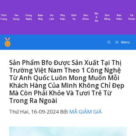
Chuyển
đến
Mẹ
Thời
Gia
Công
Điện
Du
Phụ
Dịch
Sức
Đời
Bảo
Tài
nội
&
Trang
Dụng
Nghệ
Máy
Lịch
Kiện
Vụ
Khỏe
Sống
Hiểm
Chính
Bé
dung
Menu
Sản Phẩm Bfo Được Sản Xuất Tại Thị
Trường Việt Nam Theo 1 Công Nghệ
Từ Anh Quốc Luôn Mong Muốn Mỗi
Khách Hàng Của Mình Không Chỉ Đẹp
Mà Còn Phải Khỏe Và Tươi Trẻ Từ
Trong Ra Ngoài
Thứ Hai, 16-09-2024
Bởi
MÃ GIẢM GIÁ