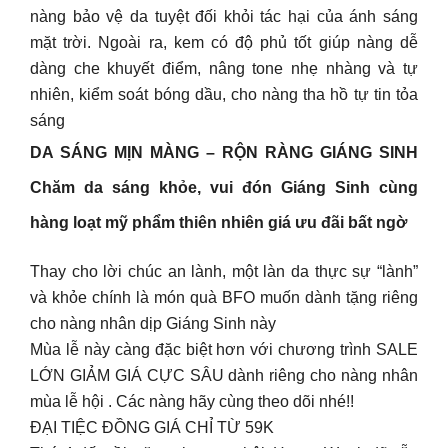
nàng bảo vệ da tuyệt đối khỏi tác hại của ánh sáng
mặt trời. Ngoài ra, kem có độ phủ tốt giúp nàng dễ
dàng che khuyết điểm, nâng tone nhẹ nhàng và tự
nhiên, kiểm soát bóng dầu, cho nàng tha hồ tự tin tỏa
sáng
DA SÁNG MỊN MÀNG – RỘN RÀNG GIÁNG SINH
Chăm da sáng khỏe, vui đón Giáng Sinh cùng
hàng loạt mỹ phẩm thiên nhiên giá ưu đãi bất ngờ
Thay cho lời chúc an lành, một làn da thực sự “lành”
và khỏe chính là món quà BFO muốn dành tặng riêng
cho nàng nhân dịp Giáng Sinh này
Mùa lễ này càng đặc biệt hơn với chương trình SALE
LỚN GIẢM GIÁ CỰC SÂU dành riêng cho nàng nhân
mùa lễ hội . Các nàng hãy cùng theo dõi nhé!!
ĐẠI TIỆC ĐỒNG GIÁ CHỈ TỪ 59K