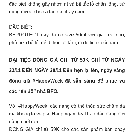
đặc biệt không gây nhờn rít và bít tắc lỗ chân lông, sử
dụng được cho cả làn da nhạy cảm
ĐẶC BIỆT:
BEPROTECT nay đã có size 50ml với giá cực nhỏ,
phù hợp bỏ túi để đi học, đi làm, đi du lịch cuối năm.
ĐẠI TIỆC ĐỒNG GIÁ CHỈ TỪ 59K CHỈ TỪ NGÀY
23/11 ĐẾN NGÀY 30/11 Đến hẹn lại lên, ngày vàng
đồng giá #HappyWeek đã sẵn sàng để phục vụ
các “tín đồ” nhà BFO.
Với #HappyWeek, các nàng có thể thỏa sức chăm da
mà không lo về giá. Hàng ngàn deal hấp dẫn đang đợi
nàng chốt đơn.
ĐỒNG GIÁ chỉ từ 59K cho các sản phẩm bán chạy