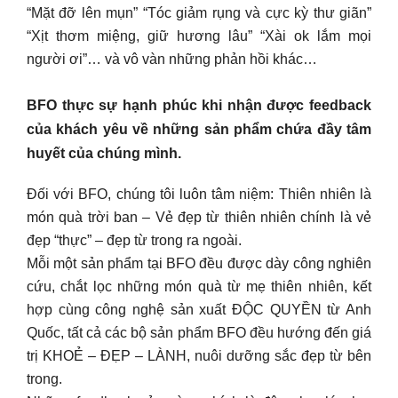
“Mặt đỡ lên mụn” “Tóc giảm rụng và cực kỳ thư giãn”
“Xịt thơm miệng, giữ hương lâu” “Xài ok lắm mọi
người ơi”… và vô vàn những phản hồi khác…
BFO thực sự hạnh phúc khi nhận được feedback
của khách yêu về những sản phẩm chứa đầy tâm
huyết của chúng mình.
Đối với BFO, chúng tôi luôn tâm niệm: Thiên nhiên là
món quà trời ban – Vẻ đẹp từ thiên nhiên chính là vẻ
đẹp “thực” – đẹp từ trong ra ngoài.
Mỗi một sản phẩm tại BFO đều được dày công nghiên
cứu, chắt lọc những món quà từ mẹ thiên nhiên, kết
hợp cùng công nghệ sản xuất ĐỘC QUYỀN từ Anh
Quốc, tất cả các bộ sản phẩm BFO đều hướng đến giá
trị KHOẺ – ĐẸP – LÀNH, nuôi dưỡng sắc đẹp từ bên
trong.