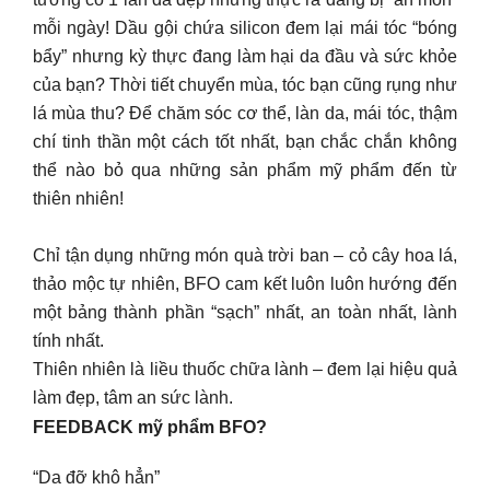
mỗi ngày! Dầu gội chứa silicon đem lại mái tóc “bóng
bẩy” nhưng kỳ thực đang làm hại da đầu và sức khỏe
của bạn? Thời tiết chuyển mùa, tóc bạn cũng rụng như
lá mùa thu? Để chăm sóc cơ thể, làn da, mái tóc, thậm
chí tinh thần một cách tốt nhất, bạn chắc chắn không
thể nào bỏ qua những sản phẩm mỹ phẩm đến từ
thiên nhiên!
Chỉ tận dụng những món quà trời ban – cỏ cây hoa lá,
thảo mộc tự nhiên, BFO cam kết luôn luôn hướng đến
một bảng thành phần “sạch” nhất, an toàn nhất, lành
tính nhất.
Thiên nhiên là liều thuốc chữa lành – đem lại hiệu quả
làm đẹp, tâm an sức lành.
FEEDBACK mỹ phẩm BFO?
“Da đỡ khô hẳn”