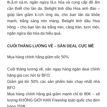
th.â.m ná.m, ngăn ngừa lã.o hóa và cung cấp độ ẩm
cần thiết cho làn da. Belight tinh dầu Hoa anh đào –
giúp làm giảm k.í:ch ứng da, cho bạn làn da khỏe
mạnh, trắng sáng mịn màng. Belight tinh dầu Hoa
hồng – cho bạn làn da trắng mịn, căng tràn, tươi mới,
ngăn ngừa lão hóa da hiệu quả.
CUỐI THÁNG LƯƠNG VỀ – SĂN DEAL CỰC MÊ
Mua hàng chính hãng giảm sốc 50%
Cuối tháng lương về, săn ngay hàng ngàn deal chính
hãng giá cực hời từ BFO:
Giảm giá tới 50% các sản phẩm bán chạy nhất nhà
BFO
Mua hàng chính hãng giá giảm mạnh chỉ từ 80K – số
lượng KHÔNG GIỚI HẠN Freeship toàn quốc cho đơn
hàng 250K