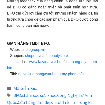
Những feedback của nàng chính là động lực lớn lao
để BFO cố gắng hoàn thiện và phát triển hơn nữa.
BFO xin gửi lời cảm ơn tới những khách hàng đã tin
tưởng lựa chọn để các sản phẩm của BFO được đồng
hành cùng bạn mỗi ngày.
GIAN HÀNG TMĐT BFO:
– Website:
bfogroup.vn
– Shopee:
shopee.vn/bfobeautystore
– Lazada:
www.lazada.vn/shop/cua-hang-my-pham-
bfo
– Tiki:
tiki.vn/cua-hang/cua-hang-my-pham-bfo
Danh
Mã Giảm Giá
mục
Thẻ
BFO
,
chăm sóc sức khỏe
,
Công Nghệ Từ Anh
Quốc
,
Cửa hàng làm đẹp
,
Tươi Trẻ Từ Trong Ra