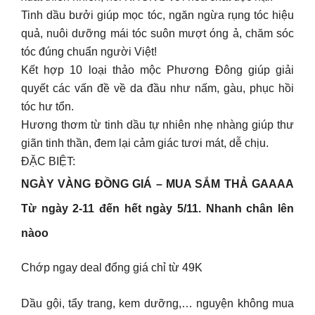
Tinh dầu bưởi giúp mọc tóc, ngăn ngừa rụng tóc hiệu
quả, nuôi dưỡng mái tóc suôn mượt óng ả, chăm sóc
tóc đúng chuẩn người Việt!
Kết hợp 10 loại thảo mộc Phương Đông giúp giải
quyết các vấn đề về da đầu như nấm, gàu, phục hồi
tóc hư tổn.
Hương thơm từ tinh dầu tự nhiên nhẹ nhàng giúp thư
giãn tinh thần, đem lại cảm giác tươi mát, dễ chịu.
ĐẶC BIỆT:
NGÀY VÀNG ĐỒNG GIÁ – MUA SẮM THẢ GAAAA
Từ ngày 2-11 đến hết ngày 5/11. Nhanh chân lên
nàoo
Chớp ngay deal đổng giá chỉ từ 49K
Dầu gội, tẩy trang, kem dưỡng,… nguyện không mua