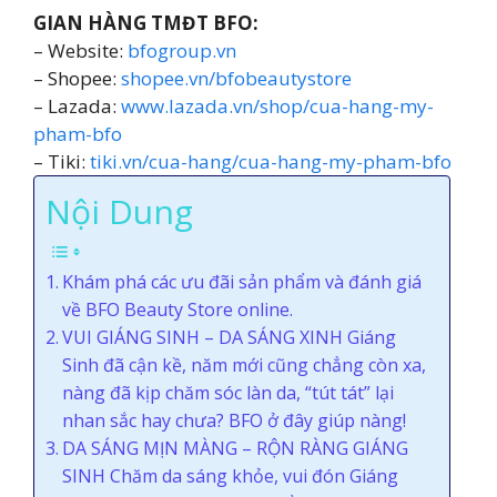
GIAN HÀNG TMĐT BFO:
– Website:
bfogroup.vn
– Shopee:
shopee.vn/bfobeautystore
– Lazada:
www.lazada.vn/shop/cua-hang-my-
pham-bfo
– Tiki:
tiki.vn/cua-hang/cua-hang-my-pham-bfo
Nội Dung
Khám phá các ưu đãi sản phẩm và đánh giá
về BFO Beauty Store online.
VUI GIÁNG SINH – DA SÁNG XINH Giáng
Sinh đã cận kề, năm mới cũng chẳng còn xa,
nàng đã kịp chăm sóc làn da, “tút tát” lại
nhan sắc hay chưa? BFO ở đây giúp nàng!
DA SÁNG MỊN MÀNG – RỘN RÀNG GIÁNG
SINH Chăm da sáng khỏe, vui đón Giáng