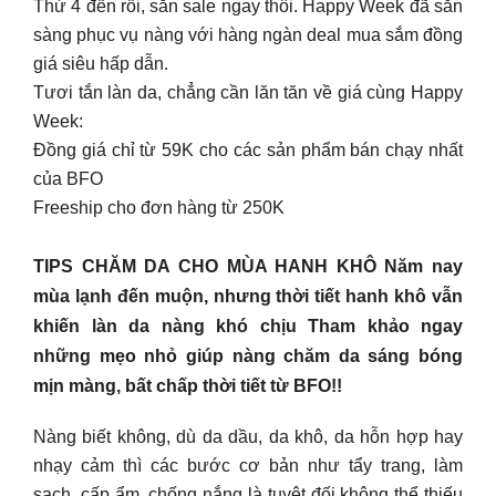
Thứ 4 đến rồi, săn sale ngay thôi. Happy Week đã sẵn
sàng phục vụ nàng với hàng ngàn deal mua sắm đồng
giá siêu hấp dẫn.
Tươi tắn làn da, chẳng cần lăn tăn về giá cùng Happy
Week:
Đồng giá chỉ từ 59K cho các sản phẩm bán chạy nhất
của BFO
Freeship cho đơn hàng từ 250K
TIPS CHĂM DA CHO MÙA HANH KHÔ Năm nay
mùa lạnh đến muộn, nhưng thời tiết hanh khô vẫn
khiến làn da nàng khó chịu Tham khảo ngay
những mẹo nhỏ giúp nàng chăm da sáng bóng
mịn màng, bất chấp thời tiết từ BFO!!
Nàng biết không, dù da dầu, da khô, da hỗn hợp hay
nhạy cảm thì các bước cơ bản như tẩy trang, làm
sạch, cấp ẩm, chống nắng là tuyệt đối không thể thiếu