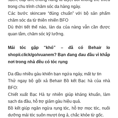
trong chu trình chăm sóc da hàng ngày.
Các bước skincare “đúng chuẩn” với bộ sản phẩm
chăm sóc da từ thiên nhiên BFO
Dù thời tiết thế nào, làn da của nàng vẫn cần được
quan tâm, chăm sóc kỹ lưỡng.
Mái tóc gặp “khó” – đã có Behair lo
shopii.click/go/vuanem? Bạn đang đau đầu vì khắp
nơi trong nhà đều có tóc rụng
Da đầu nhiều gàu khiến bạn ngứa ngáy, mất tự tin
Thử ngay bộ gội xả Behair Bồ kết Bạc hà của nhà
BFO:
Chiết xuất Bạc Hà tự nhiên giúp kháng khuẩn, làm
sạch da đầu, hỗ trợ giảm gàu hiệu quả.
Bồ kết giúp ngăn ngừa rụng tóc, hỗ trợ mọc tóc, nuôi
dưỡng mái tóc suôn mượt óng ả, chắc khỏe từ gốc.