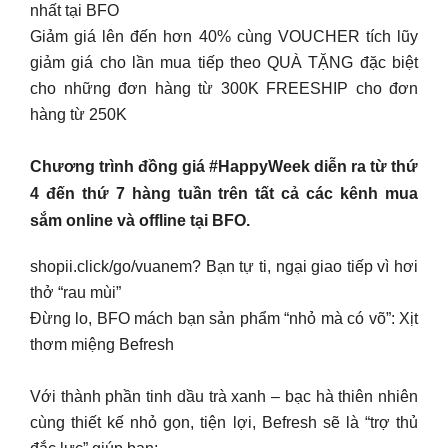
nhất tại BFO
Giảm giá lên đến hơn 40% cùng VOUCHER tích lũy
giảm giá cho lần mua tiếp theo QUÀ TẶNG đặc biệt
cho những đơn hàng từ 300K FREESHIP cho đơn
hàng từ 250K
Chương trình đồng giá #HappyWeek diễn ra từ thứ
4 đến thứ 7 hàng tuần trên tất cả các kênh mua
sắm online và offline tại BFO.
shopii.click/go/vuanem? Bạn tự ti, ngại giao tiếp vì hơi
thở “rau mùi”
Đừng lo, BFO mách bạn sản phẩm “nhỏ mà có võ”: Xịt
thơm miệng Befresh
Với thành phần tinh dầu trà xanh – bạc hà thiên nhiên
cùng thiết kế nhỏ gọn, tiện lợi, Befresh sẽ là “trợ thủ