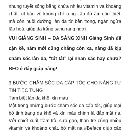
nhung tuyết sông băng chứa nhiều vitamin và khoáng
chất, xịt bảo vệ không chỉ cung cấp độ ẩm cần thiết,
mà còn nuôi dưỡng làn da từ bên trong, ngăn ngừa
lão hoá, giúp da trắng sáng rạng ngời
VUI GIÁNG SINH – DA SÁNG XINH Giáng Sinh đã
cận kề, năm mới cũng chẳng còn xa, nàng đã kịp
chăm sóc làn da, “tút tát” lại nhan sắc hay chưa?
BFO ở đây giúp nàng!
3 BƯỚC CHĂM SÓC DA CẤP TỐC CHO NÀNG TỰ
TIN TIỆC TÙNG
Tạm biệt làn da khô, xỉn màu
Một trong những bước chăm sóc da cấp tốc, giúp loại
bỏ tình trạng da khô và xỉn màu chính là đắp mặt nạ.
Với chiết xuất tràm trà, sữa gạo, than tre cùng nhiều
vitamin và khoáng chất, bộ mặt nạ #Beface giúp cấp