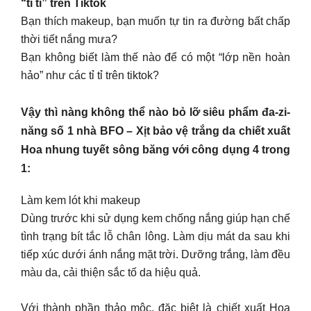
“tỉ tỉ” trên Tiktok
Bạn thích makeup, bạn muốn tự tin ra đường bất chấp
thời tiết nắng mưa?
Bạn không biết làm thế nào để có một “lớp nền hoàn
hảo” như các tỉ tỉ trên tiktok?
Vậy thì nàng không thể nào bỏ lỡ siêu phẩm đa-zi-
năng số 1 nhà BFO – Xịt bảo vệ trắng da chiết xuất
Hoa nhung tuyết sông băng với công dụng 4 trong
1:
Làm kem lót khi makeup
Dùng trước khi sử dụng kem chống nắng giúp hạn chế
tình trạng bít tắc lỗ chân lông. Làm dịu mát da sau khi
tiếp xúc dưới ánh nắng mặt trời. Dưỡng trắng, làm đều
màu da, cải thiện sắc tố da hiệu quả.
Với thành phần thảo mộc, đặc biệt là chiết xuất Hoa