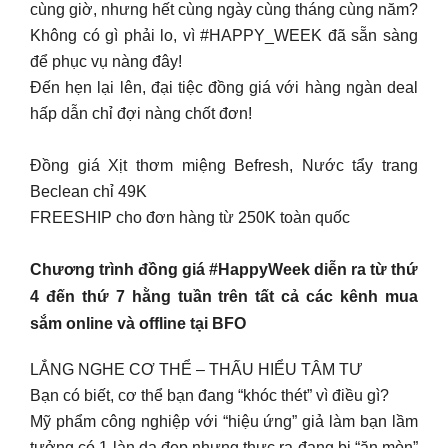
cùng giờ, nhưng hết cùng ngày cùng tháng cùng năm?
Không có gì phải lo, vì #HAPPY_WEEK đã sẵn sàng
để phục vụ nàng đây!
Đến hẹn lại lên, đại tiệc đồng giá với hàng ngàn deal
hấp dẫn chỉ đợi nàng chốt đơn!
Đồng giá Xịt thơm miệng Befresh, Nước tẩy trang
Beclean chỉ 49K
FREESHIP cho đơn hàng từ 250K toàn quốc
Chương trình đồng giá #HappyWeek diễn ra từ thứ
4 đến thứ 7 hằng tuần trên tất cả các kênh mua
sắm online và offline tại BFO
LẮNG NGHE CƠ THỂ – THẤU HIỂU TÂM TƯ
Bạn có biết, cơ thể bạn đang “khóc thét” vì điều gì?
Mỹ phẩm công nghiệp với “hiệu ứng” giả làm bạn lầm
tưởng có 1 làn da đẹp nhưng thực ra đang bị “ăn mòn”