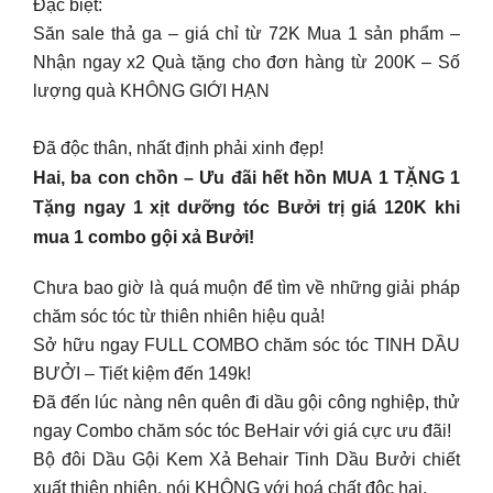
Đặc biệt:
Săn sale thả ga – giá chỉ từ 72K Mua 1 sản phẩm –
Nhận ngay x2 Quà tặng cho đơn hàng từ 200K – Số
lượng quà KHÔNG GIỚI HẠN
Đã độc thân, nhất định phải xinh đẹp!
Hai, ba con chồn – Ưu đãi hết hồn MUA 1 TẶNG 1
Tặng ngay 1 xịt dưỡng tóc Bưởi trị giá 120K khi
mua 1 combo gội xả Bưởi!
Chưa bao giờ là quá muộn để tìm về những giải pháp
chăm sóc tóc từ thiên nhiên hiệu quả!
Sở hữu ngay FULL COMBO chăm sóc tóc TINH DẦU
BƯỞI – Tiết kiệm đến 149k!
Đã đến lúc nàng nên quên đi dầu gội công nghiệp, thử
ngay Combo chăm sóc tóc BeHair với giá cực ưu đãi!
Bộ đôi Dầu Gội Kem Xả Behair Tinh Dầu Bưởi chiết
xuất thiên nhiên, nói KHÔNG với hoá chất độc hại.