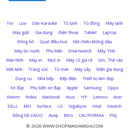
Tivi
Loa
Dàn Karaoke
Tủ lạnh
Tủ đông
Máy lạnh
Máy giặt
Gia dụng
Điện thoại
Tablet
Laptop
Đồng hồ
Quạt điều hoà
Nồi chiên không dầu
Máy lọc nước
Phụ kiện
Smartwatch
Máy Tính
Màn hình
Máy in
Mực in
Máy cũ giá rẻ
Sim, Thẻ cào
Mắt kính
Trang sức
Tủ mát
Máy sấy
Điện gia dụng
Dụng cụ
Nhà bếp
Bếp điện
Thiết bị làm đẹp
Xe đạp
Phụ kiện xe đạp
Apple
Samsung
Oppo
Xiaomi
Nokia
Macbook
Asus
HP
Lenovo
Acer
DELL
MSI
Surface
LG
Gigabyte
Intel
Xwatch
Đồng hồ CASIO
Avaji
Biti’s
CALIFORNIA
PNJ
© 2026 WWW.SHOPMAGIAMGIA.COM