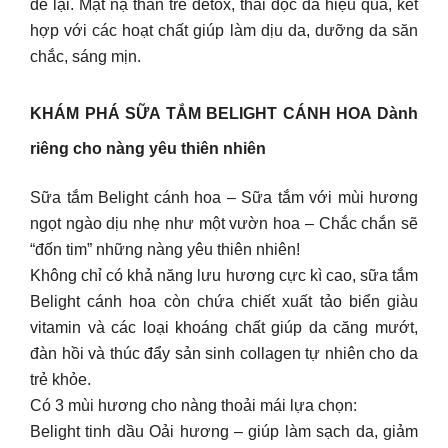
để lại. Mặt nạ than tre detox, thải độc da hiệu quả, kết
hợp với các hoạt chất giúp làm dịu da, dưỡng da săn
chắc, sáng mịn.
KHÁM PHÁ SỮA TẮM BELIGHT CÁNH HOA Dành
riêng cho nàng yêu thiên nhiên
Sữa tắm Belight cánh hoa – Sữa tắm với mùi hương
ngọt ngào dịu nhẹ như một vườn hoa – Chắc chắn sẽ
“đốn tim” những nàng yêu thiên nhiên!
Không chỉ có khả năng lưu hương cực kì cao, sữa tắm
Belight cánh hoa còn chứa chiết xuất tảo biển giàu
vitamin và các loại khoáng chất giúp da căng mướt,
đàn hồi và thúc đẩy sản sinh collagen tự nhiên cho da
trẻ khỏe.
Có 3 mùi hương cho nàng thoải mái lựa chọn:
Belight tinh dầu Oải hương – giúp làm sạch da, giảm