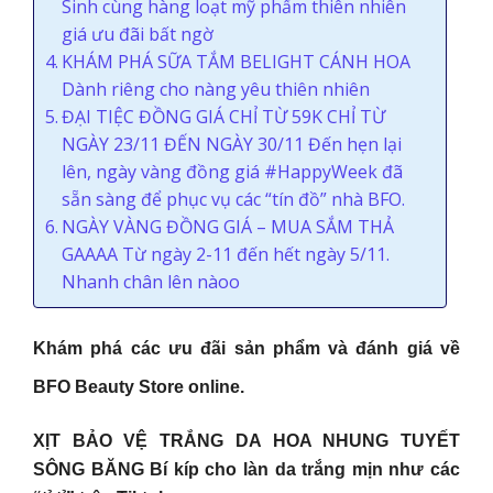
Sinh cùng hàng loạt mỹ phẩm thiên nhiên
giá ưu đãi bất ngờ
KHÁM PHÁ SỮA TẮM BELIGHT CÁNH HOA
Dành riêng cho nàng yêu thiên nhiên
ĐẠI TIỆC ĐỒNG GIÁ CHỈ TỪ 59K CHỈ TỪ
NGÀY 23/11 ĐẾN NGÀY 30/11 Đến hẹn lại
lên, ngày vàng đồng giá #HappyWeek đã
sẵn sàng để phục vụ các “tín đồ” nhà BFO.
NGÀY VÀNG ĐỒNG GIÁ – MUA SẮM THẢ
GAAAA Từ ngày 2-11 đến hết ngày 5/11.
Nhanh chân lên nàoo
Khám phá các ưu đãi sản phẩm và đánh giá về
BFO Beauty Store online.
XỊT BẢO VỆ TRẮNG DA HOA NHUNG TUYẾT
SÔNG BĂNG Bí kíp cho làn da trắng mịn như các