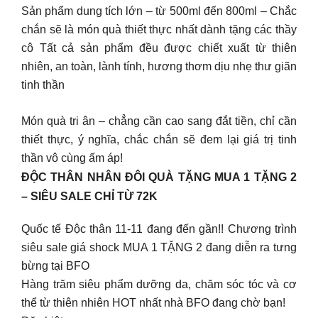
Sản phẩm dung tích lớn – từ 500ml đến 800ml – Chắc
chắn sẽ là món quà thiết thực nhất dành tặng các thầy
cô Tất cả sản phẩm đều được chiết xuất từ thiên
nhiên, an toàn, lành tính, hương thơm dịu nhẹ thư giãn
tinh thần
Món quà tri ân – chẳng cần cao sang đắt tiền, chỉ cần
thiết thực, ý nghĩa, chắc chắn sẽ đem lại giá trị tinh
thần vô cùng ấm áp!
ĐỘC THÂN NHÂN ĐÔI QUÀ TẶNG MUA 1 TẶNG 2
– SIÊU SALE CHỈ TỪ 72K
Quốc tế Độc thân 11-11 đang đến gần!! Chương trình
siêu sale giá shock MUA 1 TẶNG 2 đang diễn ra tưng
bừng tại BFO
Hàng trăm siêu phẩm dưỡng da, chăm sóc tóc và cơ
thể từ thiên nhiên HOT nhất nhà BFO đang chờ bạn!