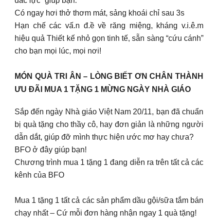
đắc lực” giúp bạn:
Có ngay hơi thở thơm mát, sảng khoái chỉ sau 3s
Hạn chế các vấ.n đ.ề về răng miệng, kháng v.i.ê.m
hiệu quả Thiết kế nhỏ gọn tinh tế, sẵn sàng “cứu cánh”
cho bạn mọi lúc, mọi nơi!
MÓN QUÀ TRI ÂN – LÒNG BIẾT ƠN CHÂN THÀNH
ƯU ĐÃI MUA 1 TẶNG 1 MỪNG NGÀY NHÀ GIÁO
Sắp đến ngày Nhà giáo Việt Nam 20/11, bạn đã chuẩn
bị quà tặng cho thầy cô, hay đơn giản là những người
dẫn dắt, giúp đỡ mình thực hiện ước mơ hay chưa?
BFO ở đây giúp bạn!
Chương trình mua 1 tặng 1 đang diễn ra trên tất cả các
kênh của BFO
Mua 1 tặng 1 tất cả các sản phẩm dầu gội/sữa tắm bán
chạy nhất – Cứ mỗi đơn hàng nhận ngay 1 quà tặng!