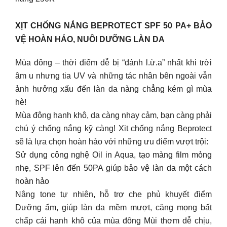
XỊT CHỐNG NẮNG BEPROTECT SPF 50 PA+ BẢO
VỆ HOÀN HẢO, NUÔI DƯỠNG LÀN DA
Mùa đông – thời điểm dễ bị “đánh l.ừ.a” nhất khi trời
âm u nhưng tia UV và những tác nhân bên ngoài vẫn
ảnh hưởng xấu đến làn da nàng chẳng kém gì mùa
hè!
Mùa đông hanh khô, da càng nhạy cảm, bạn càng phải
chú ý chống nắng kỹ càng! Xịt chống nắng Beprotect
sẽ là lựa chọn hoàn hảo với những ưu điểm vượt trội:
Sử dụng công nghệ Oil in Aqua, tạo màng film mỏng
nhẹ, SPF lên đến 50PA giúp bảo vệ làn da một cách
hoàn hảo
Nâng tone tự nhiên, hỗ trợ che phủ khuyết điểm
Dưỡng ẩm, giúp làn da mềm mượt, căng mọng bất
chấp cái hanh khô của mùa đông Mùi thơm dễ chịu,