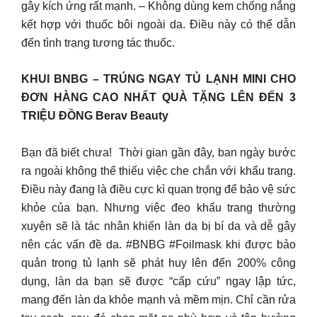
gây kích ứng rất mạnh. – Không dùng kem chống nắng
kết hợp với thuốc bôi ngoài da. Điều này có thể dẫn
đến tình trạng tương tác thuốc.
️KHUI BNBG – TRÚNG NGAY TỦ LẠNH MINI CHO
ĐƠN HÀNG CAO NHẤT QUÀ TẶNG LÊN ĐẾN 3
TRIỆU ĐỒNG Berav Beauty
Bạn đã biết chưa! ️ Thời gian gần đây, ban ngày bước
ra ngoài không thể thiếu việc che chắn với khẩu trang.
Điều này đang là điều cực kì quan trọng để bảo vệ sức
khỏe của bạn. Nhưng việc đeo khẩu trang thường
xuyên sẽ là tác nhân khiến làn da bị bí da và dễ gây
nên các vấn đề da. #BNBG #Foilmask khi được bảo
quản trong tủ lạnh sẽ phát huy lên đến 200% công
dụng, làn da bạn sẽ được “cấp cứu” ngay lập tức,
mang đến làn da khỏe mạnh và mềm mịn. Chỉ cần rửa