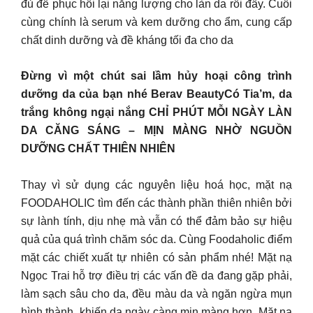
đủ để phục hồi lại năng lượng cho làn da rồi đấy. Cuối
cùng chính là serum và kem dưỡng cho ẩm, cung cấp
chất dinh dưỡng và đề kháng tối đa cho da
Đừng vì một chút sai lầm hủy hoại công trình
dưỡng da của bạn nhé Berav BeautyCó Tia’m, da
trắng không ngại nắng CHỈ PHÚT MỖI NGÀY LÀN
DA CĂNG SÁNG – MỊN MÀNG NHỜ NGUỒN
DƯỠNG CHẤT THIÊN NHIÊN
Thay vì sử dụng các nguyên liệu hoá học, mặt nạ
FOODAHOLIC tìm đến các thành phần thiên nhiên bởi
sự lành tính, dịu nhẹ mà vẫn có thể đảm bảo sự hiệu
quả của quá trình chăm sóc da. Cùng Foodaholic điểm
mặt các chiết xuất tự nhiên có sản phẩm nhé! Mặt nạ
Ngọc Trai hỗ trợ điều trị các vấn đề da đang gặp phải,
làm sạch sâu cho da, đều màu da và ngăn ngừa mụn
hình thành, khiến da ngày càng mịn màng hơn. Mặt nạ