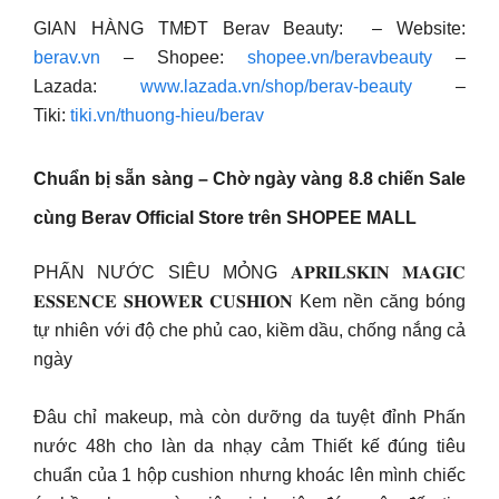
GIAN HÀNG TMĐT Berav Beauty: – Website:
berav.vn
– Shopee:
shopee.vn/beravbeauty
–
Lazada:
www.lazada.vn/shop/berav-beauty
–
Tiki:
tiki.vn/thuong-hieu/berav
Chuẩn bị sẵn sàng – Chờ ngày vàng 8.8 chiến Sale
cùng Berav Official Store trên SHOPEE MALL
PHẤN NƯỚC SIÊU MỎNG 𝐀𝐏𝐑𝐈𝐋𝐒𝐊𝐈𝐍 𝐌𝐀𝐆𝐈𝐂
𝐄𝐒𝐒𝐄𝐍𝐂𝐄 𝐒𝐇𝐎𝐖𝐄𝐑 𝐂𝐔𝐒𝐇𝐈𝐎𝐍 Kem nền căng bóng
tự nhiên với độ che phủ cao, kiềm dầu, chống nắng cả
ngày
Đâu chỉ makeup, mà còn dưỡng da tuyệt đỉnh Phấn
nước 48h cho làn da nhạy cảm Thiết kế đúng tiêu
chuẩn của 1 hộp cushion nhưng khoác lên mình chiếc