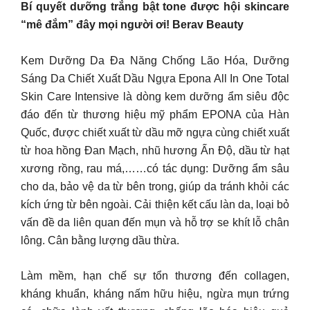
Bí quyết dưỡng trắng bật tone được hội skincare
“mê đắm” đây mọi người ơi! Berav Beauty
Kem Dưỡng Da Đa Năng Chống Lão Hóa, Dưỡng
Sáng Da Chiết Xuất Dầu Ngựa Epona All In One Total
Skin Care Intensive là dòng kem dưỡng ẩm siêu độc
đáo đến từ thương hiệu mỹ phẩm EPONA của Hàn
Quốc, được chiết xuất từ dầu mỡ ngựa cùng chiết xuất
từ hoa hồng Đan Mạch, nhũ hương Ấn Độ, dầu từ hạt
xương rồng, rau má,……có tác dụng: Dưỡng ẩm sâu
cho da, bảo vệ da từ bên trong, giúp da tránh khỏi các
kích ứng từ bên ngoài. Cải thiện kết cấu làn da, loại bỏ
vấn đề da liên quan đến mụn và hỗ trợ se khít lỗ chân
lông. Cân bằng lượng dầu thừa.
Làm mềm, hạn chế sự tổn thương đến collagen,
kháng khuẩn, kháng nấm hữu hiệu, ngừa mụn trứng