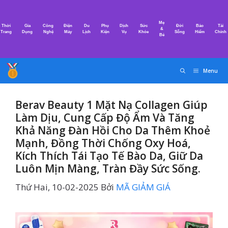
Chuyển
đến
Mẹ
Thời
Gia
Công
Điện
Du
Phụ
Dịch
Sức
Đời
Bảo
Tài
nội
&
Trang
Dụng
Nghệ
Máy
Lịch
Kiện
Vụ
Khỏe
Sống
Hiểm
Chính
Bé
dung
Menu
Berav Beauty 1 Mặt Nạ Collagen Giúp
Làm Dịu, Cung Cấp Độ Ẩm Và Tăng
Khả Năng Đàn Hồi Cho Da Thêm Khoẻ
Mạnh, Đồng Thời Chống Oxy Hoá,
Kích Thích Tái Tạo Tế Bào Da, Giữ Da
Luôn Mịn Màng, Tràn Đầy Sức Sống.
Thứ Hai, 10-02-2025
Bởi
MÃ GIẢM GIÁ