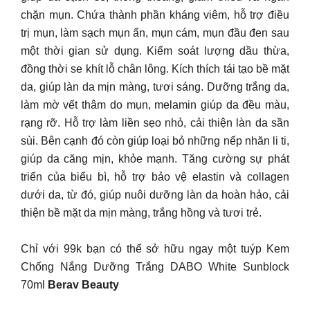
chặn mụn. Chứa thành phần kháng viêm, hỗ trợ điều
trị mụn, làm sạch mụn ẩn, mụn cám, mụn đầu đen sau
một thời gian sử dụng. Kiểm soát lượng dầu thừa,
đồng thời se khít lỗ chân lông. Kích thích tái tạo bề mặt
da, giúp làn da mịn màng, tươi sáng. Dưỡng trắng da,
làm mờ vết thâm do mụn, melamin giúp da đều màu,
rạng rỡ. Hỗ trợ làm liền sẹo nhỏ, cải thiện làn da sần
sùi. Bên cạnh đó còn giúp loại bỏ những nếp nhăn li ti,
giúp da căng mịn, khỏe mạnh. Tăng cường sự phát
triển của biểu bì, hỗ trợ bảo vệ elastin và collagen
dưới da, từ đó, giúp nuôi dưỡng làn da hoàn hảo, cải
thiện bề mặt da mịn màng, trắng hồng và tươi trẻ.
Chỉ với 99k bạn có thể sở hữu ngay một tuýp Kem
Chống Nắng Dưỡng Trắng DABO White Sunblock
70ml
Berav Beauty