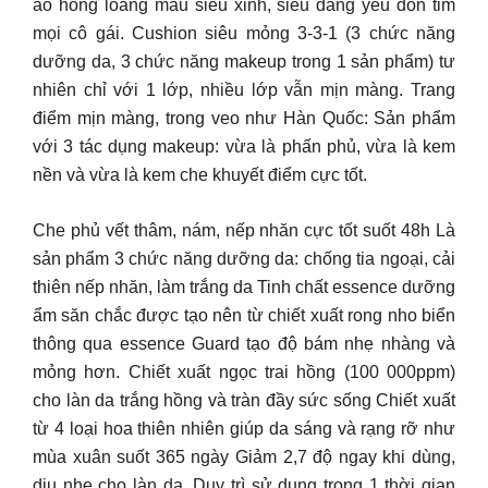
áo hồng loang màu siêu xinh, siêu đáng yêu đốn tim
mọi cô gái. Cushion siêu mỏng 3-3-1 (3 chức năng
dưỡng da, 3 chức năng makeup trong 1 sản phẩm) tư
nhiên chỉ với 1 lớp, nhiều lớp vẫn mịn màng. Trang
điểm mịn màng, trong veo như Hàn Quốc: Sản phẩm
với 3 tác dụng makeup: vừa là phấn phủ, vừa là kem
nền và vừa là kem che khuyết điểm cực tốt.
Che phủ vết thâm, nám, nếp nhăn cực tốt suốt 48h Là
sản phẩm 3 chức năng dưỡng da: chống tia ngoại, cải
thiên nếp nhăn, làm trắng da Tinh chất essence dưỡng
ẩm săn chắc được tạo nên từ chiết xuất rong nho biển
thông qua essence Guard tạo độ bám nhẹ nhàng và
mỏng hơn. Chiết xuất ngọc trai hồng (100 000ppm)
cho làn da trắng hồng và tràn đầy sức sống Chiết xuất
từ 4 loại hoa thiên nhiên giúp da sáng và rạng rỡ như
mùa xuân suốt 365 ngày Giảm 2,7 độ ngay khi dùng,
dịu nhẹ cho làn da. Duy trì sử dụng trong 1 thời gian