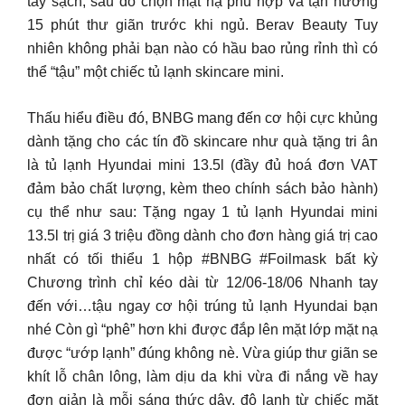
tay sạch, sau đó chọn mặt nạ phù hợp và tận hưởng
15 phút thư giãn trước khi ngủ. Berav Beauty Tuy
nhiên không phải bạn nào có hầu bao rủng rỉnh thì có
thể “tậu” một chiếc tủ lạnh skincare mini.
Thấu hiểu điều đó, BNBG mang đến cơ hội cực khủng
dành tặng cho các tín đồ skincare như quà tặng tri ân
là tủ lạnh Hyundai mini 13.5l (đầy đủ hoá đơn VAT
đảm bảo chất lượng, kèm theo chính sách bảo hành)
cụ thể như sau: Tặng ngay 1 tủ lạnh Hyundai mini
13.5l trị giá 3 triệu đồng dành cho đơn hàng giá trị cao
nhất có tối thiểu 1 hộp #BNBG #Foilmask bất kỳ
Chương trình chỉ kéo dài từ 12/06-18/06 Nhanh tay
đến với…tậu ngay cơ hội trúng tủ lạnh Hyundai bạn
nhé Còn gì “phê” hơn khi được đắp lên mặt lớp mặt nạ
được “ướp lạnh” đúng không nè. Vừa giúp thư giãn se
khít lỗ chân lông, làm dịu da khi vừa đi nắng về hay
đơn giản là mỗi sáng thức dậy, độ lạnh từ chiếc mặt