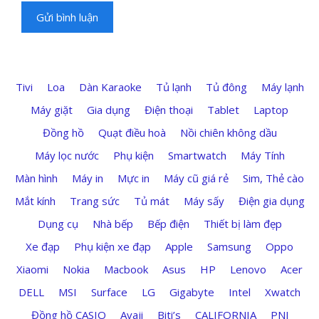
Tivi
Loa
Dàn Karaoke
Tủ lạnh
Tủ đông
Máy lạnh
Máy giặt
Gia dụng
Điện thoại
Tablet
Laptop
Đồng hồ
Quạt điều hoà
Nồi chiên không dầu
Máy lọc nước
Phụ kiện
Smartwatch
Máy Tính
Màn hình
Máy in
Mực in
Máy cũ giá rẻ
Sim, Thẻ cào
Mắt kính
Trang sức
Tủ mát
Máy sấy
Điện gia dụng
Dụng cụ
Nhà bếp
Bếp điện
Thiết bị làm đẹp
Xe đạp
Phụ kiện xe đạp
Apple
Samsung
Oppo
Xiaomi
Nokia
Macbook
Asus
HP
Lenovo
Acer
DELL
MSI
Surface
LG
Gigabyte
Intel
Xwatch
Đồng hồ CASIO
Avaji
Biti’s
CALIFORNIA
PNJ