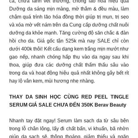
cá, chữa lành vết thương, chống lão hóa hiệu quả
Dưỡng da sáng mịn màng, mờ thâm & đều màu, làm
chậm quá trình lão hóa đồng thời giúp trị mụn, trị sẹo
và xóa mờ vết nám trên da Cung cấp dưỡng chất nuôi
dưỡng da khỏe mạnh. Tăng cường độ săn chắc & đàn
hồi cho da. Giá gốc tận 525k mà nay SALE chỉ còn
dưới 400k thôi! Kết cấu dạng kem trắng mịn mướt như
gạo nếp, nhanh chóng hấp thụ vào da ngay sau khi
thoa, giúp đưa các dưỡng chất thẩm thấu sâu vào
trong da và hoạt động hiệu quả nhất không gây bết rít
hay lộ vân kem, mùi hương nhẹ nhàng.
THAY DA SINH HỌC CÙNG RED PEEL TINGLE
SERUM GIÁ SALE CHƯA ĐẾN 350K Berav Beauty
Nhanh tay đặt ngay! Serum làm sạch da từ sâu bên
trong lỗ chân lông, lấy đi chất bẩn, vi khuẩn, bã nhờn
giúp da sạch sẽ, thông thoáng, giảm thiểu và ngăn