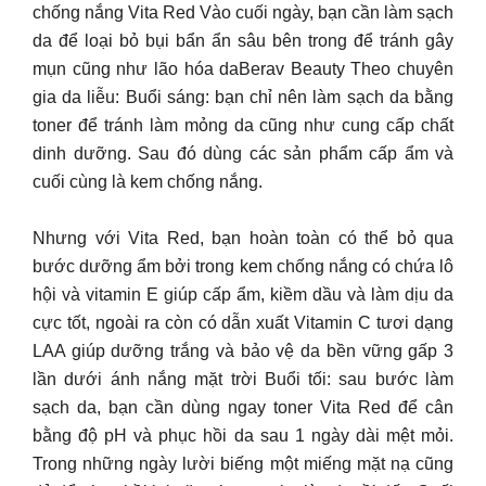
chống nắng Vita Red Vào cuối ngày, bạn cần làm sạch
da để loại bỏ bụi bẩn ẩn sâu bên trong để tránh gây
mụn cũng như lão hóa daBerav Beauty Theo chuyên
gia da liễu: Buổi sáng: bạn chỉ nên làm sạch da bằng
toner để tránh làm mỏng da cũng như cung cấp chất
dinh dưỡng. Sau đó dùng các sản phẩm cấp ẩm và
cuối cùng là kem chống nắng.
Nhưng với Vita Red, bạn hoàn toàn có thể bỏ qua
bước dưỡng ẩm bởi trong kem chống nắng có chứa lô
hội và vitamin E giúp cấp ẩm, kiềm dầu và làm dịu da
cực tốt, ngoài ra còn có dẫn xuất Vitamin C tươi dạng
LAA giúp dưỡng trắng và bảo vệ da bền vững gấp 3
lần dưới ánh nắng mặt trời Buổi tối: sau bước làm
sạch da, bạn cần dùng ngay toner Vita Red để cân
bằng độ pH và phục hồi da sau 1 ngày dài mệt mỏi.
Trong những ngày lười biếng một miếng mặt nạ cũng