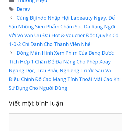
Thương Hiệu
mục
Thẻ
Berav
Cùng Bijindo Nhập Hội Labeauty Ngay, Để
Săn Những Siêu Phẩm Chăm Sóc Da Rạng Ngời
Với Vô Vàn Ưu Đãi Hot & Voucher Độc Quyền Có
1-0-2 Chỉ Dành Cho Thành Viên Nhé!
Dòng Màn Hình Xem Phim Của Benq Được
Tích Hợp 1 Chân Đế Đa Năng Cho Phép Xoay
Ngang Dọc, Trái Phải, Nghiêng Trước Sau Và
Điều Chỉnh Độ Cao Mang Tính Thoải Mái Cao Khi
Sử Dụng Cho Người Dùng.
Viết một bình luận
Bình
luận