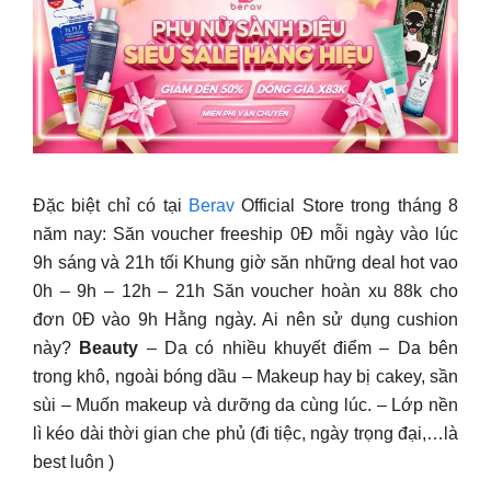
Đặc biệt chỉ có tại
Berav
Official Store trong tháng 8
năm nay: Săn voucher freeship 0Đ mỗi ngày vào lúc
9h sáng và 21h tối Khung giờ săn những deal hot vao
0h – 9h – 12h – 21h Săn voucher hoàn xu 88k cho
đơn 0Đ vào 9h Hằng ngày. Ai nên sử dụng cushion
này?
Beauty
– Da có nhiều khuyết điểm – Da bên
trong khô, ngoài bóng dầu – Makeup hay bị cakey, sần
sùi – Muốn makeup và dưỡng da cùng lúc. – Lớp nền
lì kéo dài thời gian che phủ (đi tiệc, ngày trọng đại,…là
best luôn )