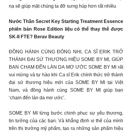
nạ sẽ giúp mặt chúng ta đỡ sưng húp hơn rất nhiều
Nước Thần Secret Key Starting Treatment Essence
phiên bản Rose Edition liệu có thể thay thế được
SK-II FTE? Berav Beauty
️ĐỒNG HÀNH CÙNG ĐÔNG NHI, CA SĨ ERIK TRỞ
THÀNH ĐẠI SỨ THƯƠNG HIỆU SOME BY MI, GIÚP
BẠN CHẠM ĐẾN LÀN DA MƠ ƯỚC SOME BY MI rất
vui mừng và tự hào khi Ca sĩ Erik chính thức trở thành
đại sứ thương hiệu mới của SOME BY MI tại Việt
Nam, và đồng hành cùng SOME BY MI giúp bạn
‘chạm đến làn da mơ ước’.
SOME BY MI từng bước chinh phục sự yêu thương,
tin tưởng của các bạn. Và khẳng định vị thế của mình
trên thị trường mỹ phẩm, tạo ra những sản phẩm hiệu