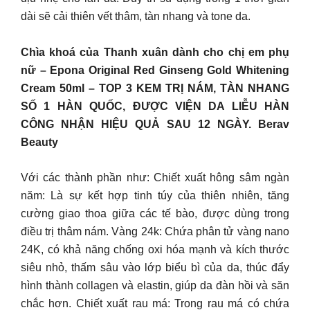
dài sẽ cải thiên vết thâm, tàn nhang và tone da.
Chìa khoá của Thanh xuân dành cho chị em phụ
nữ – Epona Original Red Ginseng Gold Whitening
Cream 50ml – TOP 3 KEM TRỊ NÁM, TÀN NHANG
SỐ 1 HÀN QUỐC, ĐƯỢC VIỆN DA LIỄU HÀN
CÔNG NHẬN HIỆU QUẢ SAU 12 NGÀY. Berav
Beauty
Với các thành phần như: Chiết xuất hông sâm ngàn
năm: Là sự kết hợp tinh túy của thiên nhiên, tăng
cường giao thoa giữa các tế bào, được dùng trong
điều trị thâm nám. Vàng 24k: Chứa phân tử vàng nano
24K, có khả năng chống oxi hóa mạnh và kích thước
siêu nhỏ, thấm sâu vào lớp biểu bì của da, thúc đẩy
hình thành collagen và elastin, giúp da đàn hồi và săn
chắc hơn. Chiết xuất rau má: Trong rau má có chứa