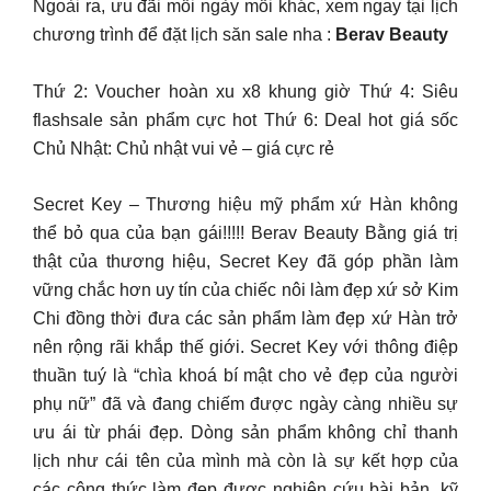
Ngoài ra, ưu đãi mỗi ngày mỗi khác, xem ngay tại lịch
chương trình để đặt lịch săn sale nha :
Berav Beauty
Thứ 2: Voucher hoàn xu x8 khung giờ Thứ 4: Siêu
flashsale sản phẩm cực hot Thứ 6: Deal hot giá sốc
Chủ Nhật: Chủ nhật vui vẻ – giá cực rẻ
Secret Key – Thương hiệu mỹ phẩm xứ Hàn không
thể bỏ qua của bạn gái!!!!! Berav Beauty Bằng giá trị
thật của thương hiệu, Secret Key đã góp phần làm
vững chắc hơn uy tín của chiếc nôi làm đẹp xứ sở Kim
Chi đồng thời đưa các sản phẩm làm đẹp xứ Hàn trở
nên rộng rãi khắp thế giới. Secret Key với thông điệp
thuần tuý là “chìa khoá bí mật cho vẻ đẹp của người
phụ nữ” đã và đang chiếm được ngày càng nhiều sự
ưu ái từ phái đẹp. Dòng sản phẩm không chỉ thanh
lịch như cái tên của mình mà còn là sự kết hợp của
các công thức làm đẹp được nghiên cứu bài bản, kỹ