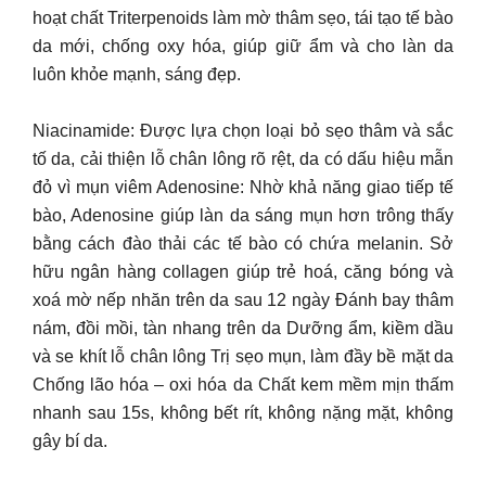
hoạt chất Triterpenoids làm mờ thâm sẹo, tái tạo tế bào
da mới, chống oxy hóa, giúp giữ ẩm và cho làn da
luôn khỏe mạnh, sáng đẹp.
Niacinamide: Được lựa chọn loại bỏ sẹo thâm và sắc
tố da, cải thiện lỗ chân lông rõ rệt, da có dấu hiệu mẫn
đỏ vì mụn viêm Adenosine: Nhờ khả năng giao tiếp tế
bào, Adenosine giúp làn da sáng mụn hơn trông thấy
bằng cách đào thải các tế bào có chứa melanin. Sở
hữu ngân hàng collagen giúp trẻ hoá, căng bóng và
xoá mờ nếp nhăn trên da sau 12 ngày Đánh bay thâm
nám, đồi mồi, tàn nhang trên da Dưỡng ẩm, kiềm dầu
và se khít lỗ chân lông Trị sẹo mụn, làm đầy bề mặt da
Chống lão hóa – oxi hóa da Chất kem mềm mịn thấm
nhanh sau 15s, không bết rít, không nặng mặt, không
gây bí da.