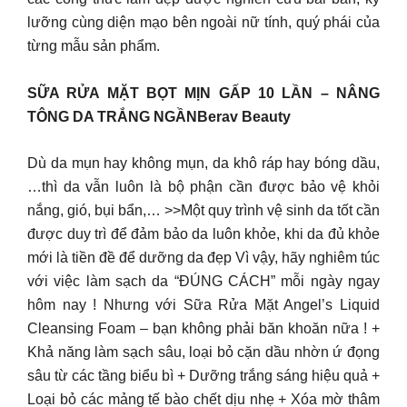
lưỡng cùng diện mạo bên ngoài nữ tính, quý phái của
từng mẫu sản phẩm.
SỮA RỬA MẶT BỌT MỊN GẤP 10 LẦN – NÂNG
TÔNG DA TRẮNG NGẦNBerav Beauty
Dù da mụn hay không mụn, da khô ráp hay bóng dầu,
…thì da vẫn luôn là bộ phận cần được bảo vệ khỏi
nắng, gió, bụi bẩn,… >>Một quy trình vệ sinh da tốt cần
được duy trì để đảm bảo da luôn khỏe, khi da đủ khỏe
mới là tiền đề để dưỡng da đẹp Vì vậy, hãy nghiêm túc
với việc làm sạch da “ĐÚNG CÁCH” mỗi ngày ngay
hôm nay ! Nhưng với Sữa Rửa Mặt Angel’s Liquid
Cleansing Foam – bạn không phải băn khoăn nữa ! +
Khả năng làm sạch sâu, loại bỏ cặn dầu nhờn ứ đọng
sâu từ các tầng biểu bì + Dưỡng trắng sáng hiệu quả +
Loại bỏ các mảng tế bào chết dịu nhẹ + Xóa mờ thâm