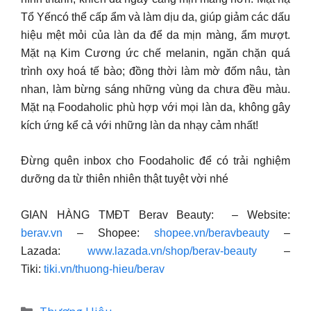
Tổ Yếncó thể cấp ẩm và làm dịu da, giúp giảm các dấu
hiệu mệt mỏi của làn da để da mịn màng, ẩm mượt.
Mặt nạ Kim Cương ức chế melanin, ngăn chặn quá
trình oxy hoá tế bào; đồng thời làm mờ đốm nâu, tàn
nhan, làm bừng sáng những vùng da chưa đều màu.
Mặt nạ Foodaholic phù hợp với mọi làn da, không gây
kích ứng kể cả với những làn da nhạy cảm nhất!
Đừng quên inbox cho Foodaholic để có trải nghiệm
dưỡng da từ thiên nhiên thật tuyệt vời nhé
GIAN HÀNG TMĐT Berav Beauty: – Website:
berav.vn
– Shopee:
shopee.vn/beravbeauty
–
Lazada:
www.lazada.vn/shop/berav-beauty
–
Tiki:
tiki.vn/thuong-hieu/berav
Danh