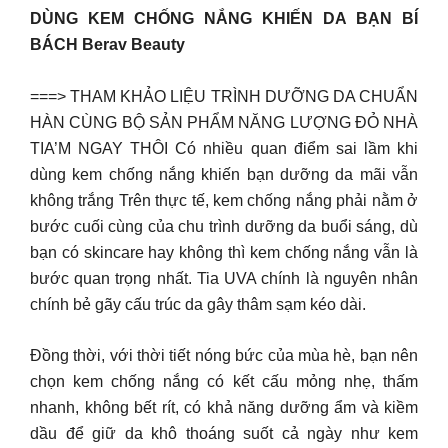
DÙNG KEM CHỐNG NẮNG KHIẾN DA BẠN BÍ
BÁCH Berav Beauty
===> THAM KHẢO LIỆU TRÌNH DƯỠNG DA CHUẨN
HÀN CÙNG BỘ SẢN PHẨM NĂNG LƯỢNG ĐỎ NHÀ
TIA’M NGAY THÔI Có nhiều quan điểm sai lầm khi
dùng kem chống nắng khiến bạn dưỡng da mãi vẫn
không trắng Trên thực tế, kem chống nắng phải nằm ở
bước cuối cùng của chu trình dưỡng da buổi sáng, dù
bạn có skincare hay không thì kem chống nắng vẫn là
bước quan trọng nhất. Tia UVA chính là nguyên nhân
chính bẻ gãy cấu trúc da gây thâm sạm kéo dài.
Đồng thời, với thời tiết nóng bức của mùa hè, bạn nên
chọn kem chống nắng có kết cấu mỏng nhẹ, thấm
nhanh, không bết rít, có khả năng dưỡng ẩm và kiềm
dầu để giữ da khô thoáng suốt cả ngày như kem