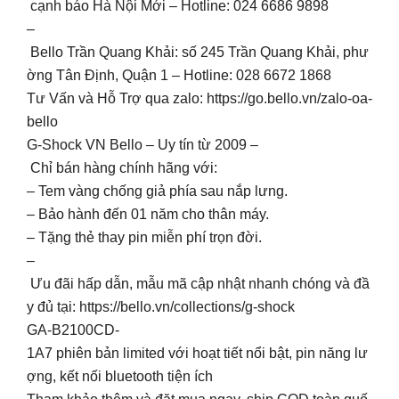
cạnh báo Hà Nội Mới – Hotline: 024 6686 9898
–
Bello Trần Quang Khải: số 245 Trần Quang Khải, phư
ờng Tân Định, Quận 1 – Hotline: 028 6672 1868
Tư Vấn và Hỗ Trợ qua zalo: https://go.bello.vn/zalo-oa-
bello
G-Shock VN Bello – Uy tín từ 2009 –
Chỉ bán hàng chính hãng với:
– Tem vàng chống giả phía sau nắp lưng.
– Bảo hành đến 01 năm cho thân máy.
– Tặng thẻ thay pin miễn phí trọn đời.
–
Ưu đãi hấp dẫn, mẫu mã cập nhật nhanh chóng và đầ
y đủ tại: https://bello.vn/collections/g-shock
GA-B2100CD-
1A7 phiên bản limited với hoạt tiết nổi bật, pin năng lư
ợng, kết nối bluetooth tiện ích