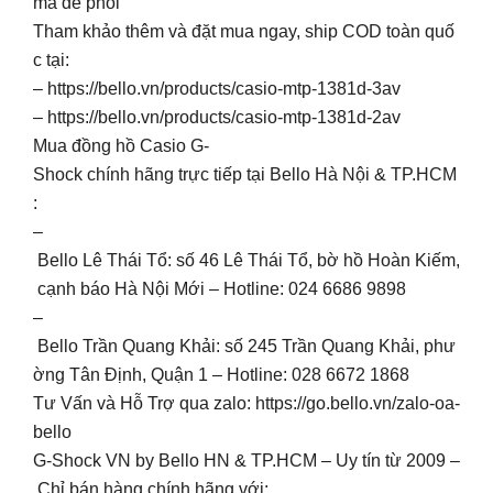
mà dễ phối
Tham khảo thêm và đặt mua ngay, ship COD toàn quố
c tại:
– https://bello.vn/products/casio-mtp-1381d-3av
– https://bello.vn/products/casio-mtp-1381d-2av
Mua đồng hồ Casio G-
Shock chính hãng trực tiếp tại Bello Hà Nội & TP.HCM
:
–
Bello Lê Thái Tổ: số 46 Lê Thái Tổ, bờ hồ Hoàn Kiếm,
cạnh báo Hà Nội Mới – Hotline: 024 6686 9898
–
Bello Trần Quang Khải: số 245 Trần Quang Khải, phư
ờng Tân Định, Quận 1 – Hotline: 028 6672 1868
Tư Vấn và Hỗ Trợ qua zalo: https://go.bello.vn/zalo-oa-
bello
G-Shock VN by Bello HN & TP.HCM – Uy tín từ 2009 –
Chỉ bán hàng chính hãng với: