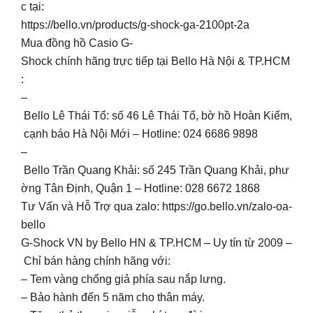
c tại:
https://bello.vn/products/g-shock-ga-2100pt-2a
Mua đồng hồ Casio G-
Shock chính hãng trực tiếp tại Bello Hà Nội & TP.HCM
:
–
Bello Lê Thái Tổ: số 46 Lê Thái Tổ, bờ hồ Hoàn Kiếm,
cạnh báo Hà Nội Mới – Hotline: 024 6686 9898
–
Bello Trần Quang Khải: số 245 Trần Quang Khải, phư
ờng Tân Định, Quận 1 – Hotline: 028 6672 1868
Tư Vấn và Hỗ Trợ qua zalo: https://go.bello.vn/zalo-oa-
bello
G-Shock VN by Bello HN & TP.HCM – Uy tín từ 2009 –
Chỉ bán hàng chính hãng với:
– Tem vàng chống giả phía sau nắp lưng.
– Bảo hành đến 5 năm cho thân máy.