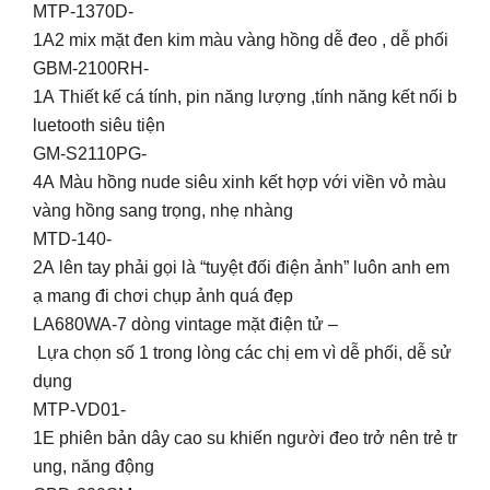
MTP-1370D-
1A2 mix mặt đen kim màu vàng hồng dễ đeo , dễ phối
GBM-2100RH-
1A Thiết kế cá tính, pin năng lượng ,tính năng kết nối b
luetooth siêu tiện
GM-S2110PG-
4A Màu hồng nude siêu xinh kết hợp với viền vỏ màu
vàng hồng sang trọng, nhẹ nhàng
MTD-140-
2A lên tay phải gọi là “tuyệt đối điện ảnh” luôn anh em
ạ mang đi chơi chụp ảnh quá đẹp
LA680WA-7 dòng vintage mặt điện tử –
Lựa chọn số 1 trong lòng các chị em vì dễ phối, dễ sử
dụng
MTP-VD01-
1E phiên bản dây cao su khiến người đeo trở nên trẻ tr
ung, năng động