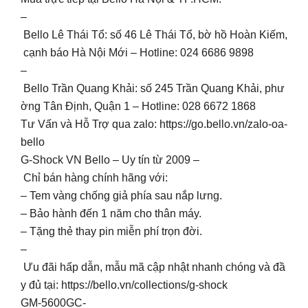
–
Bello Lê Thái Tổ: số 46 Lê Thái Tổ, bờ hồ Hoàn Kiếm,
cạnh báo Hà Nội Mới – Hotline: 024 6686 9898
–
Bello Trần Quang Khải: số 245 Trần Quang Khải, phư
ờng Tân Định, Quận 1 – Hotline: 028 6672 1868
Tư Vấn và Hỗ Trợ qua zalo: https://go.bello.vn/zalo-oa-
bello
G-Shock VN Bello – Uy tín từ 2009 –
Chỉ bán hàng chính hãng với:
– Tem vàng chống giả phía sau nắp lưng.
– Bảo hành đến 1 năm cho thân máy.
– Tặng thẻ thay pin miễn phí trọn đời.
–
Ưu đãi hấp dẫn, mẫu mã cập nhật nhanh chóng và đầ
y đủ tại: https://bello.vn/collections/g-shock
GM-5600GC-