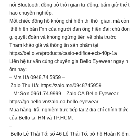
nối Bluetooth, đồng bộ thời gian tự động, bấm giờ thể t
hao chuyên nghiệp.
Một chiếc đồng hồ không chỉ hiển thị thời gian, mà còn
thể hiện bản lĩnh của người đàn ông hiện đại: chủ độn
g, quyết đoán và không ngừng tiến về phía trước.
Tham khảo giá và thông tin sản phẩm tại:
https://bello.vn/products/casio-edifice-ecb-40p-1a
Liên hệ tư vấn cùng chuyên gia Bello Eyewear ngay h
ôm nay:
– Mrs.Hà 0948.74.5959 –
Zalo Thu Hà: https://zalo.me/0948745959
– Mr.Sơn 0961.74.9999 – Zalo OA Bello Eyewear:
https://go.bello.vn/zalo-oa-bello-eyewear
Mua hàng, trải nghiệm trực tiếp tại 2 địa chỉ chính thức
của Bello tại HN và TP.HCM:
–
Bello Lê Thái Tổ: số 46 Lê Thái Tổ, bờ hồ Hoàn Kiếm,