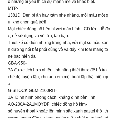
o những ai yêu thích sự mạnh mẽ và khác biệt.
MTP-
1381D: Đen bí ẩn hay xám nhẹ nhàng, mỗi màu một g
u khó chọn quá trời!
Một chiếc đồng hồ bền bỉ với màn hình LCD lớn, dễ đọ
c, dễ sử dụng và vỏ lớn, táo bạo.
Thiết kế cổ điển nhưng trang nhã, với mặt số màu xan
h dương nổi bật phối cùng vỏ và dây kim loại mang to
ne bạc hiện đại
GBA-950-
7A được tích hợp nhiều tính năng thiết thực để hỗ trợ
chế độ luyện tập, cho anh em một buổi tập thật hiệu qu
ả ‍️
G-SHOCK GBM-2100RH-
1A Định hình phong cách, khẳng định bản lĩnh
AQ-230A-2A1MQYDF chiếc đồng hồ kim-
số huyền thoại khoác lên mình sắc xanh pastel thời th
ượng, mang đến sự hòa quyện giữa chất retro hoài ni