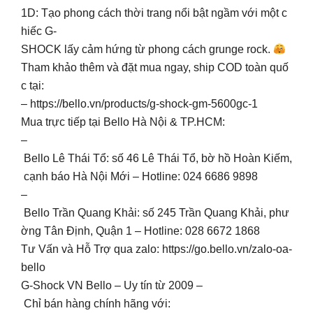
1D: Tạo phong cách thời trang nổi bật ngầm với một c
hiếc G-
SHOCK lấy cảm hứng từ phong cách grunge rock.
Tham khảo thêm và đặt mua ngay, ship COD toàn quố
c tại:
– https://bello.vn/products/g-shock-gm-5600gc-1
Mua trực tiếp tại Bello Hà Nội & TP.HCM:
–
Bello Lê Thái Tổ: số 46 Lê Thái Tổ, bờ hồ Hoàn Kiếm,
cạnh báo Hà Nội Mới – Hotline: 024 6686 9898
–
Bello Trần Quang Khải: số 245 Trần Quang Khải, phư
ờng Tân Định, Quận 1 – Hotline: 028 6672 1868
Tư Vấn và Hỗ Trợ qua zalo: https://go.bello.vn/zalo-oa-
bello
G-Shock VN Bello – Uy tín từ 2009 –
Chỉ bán hàng chính hãng với: