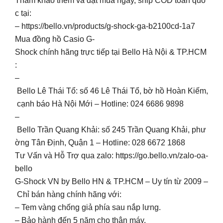
Tham khảo thêm và đặt mua ngay, ship COD toàn quố
c tại:
– https://bello.vn/products/g-shock-ga-b2100cd-1a7
Mua đồng hồ Casio G-
Shock chính hãng trực tiếp tại Bello Hà Nội & TP.HCM
:
–
Bello Lê Thái Tổ: số 46 Lê Thái Tổ, bờ hồ Hoàn Kiếm,
cạnh báo Hà Nội Mới – Hotline: 024 6686 9898
–
Bello Trần Quang Khải: số 245 Trần Quang Khải, phư
ờng Tân Định, Quận 1 – Hotline: 028 6672 1868
Tư Vấn và Hỗ Trợ qua zalo: https://go.bello.vn/zalo-oa-
bello
G-Shock VN by Bello HN & TP.HCM – Uy tín từ 2009 –
Chỉ bán hàng chính hãng với:
– Tem vàng chống giả phía sau nắp lưng.
– Bảo hành đến 5 năm cho thân máy.