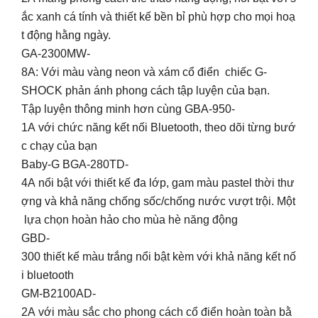
ắc xanh cá tính và thiết kế bền bỉ phù hợp cho mọi hoạ
t động hằng ngày.
GA-2300MW-
8A: Với màu vàng neon và xám cổ điển chiếc G-
SHOCK phản ánh phong cách tập luyện của bạn.
Tập luyện thông minh hơn cùng GBA-950-
1A với chức năng kết nối Bluetooth, theo dõi từng bướ
c chạy của bạn‍️
Baby-G BGA-280TD-
4A nổi bật với thiết kế đa lớp, gam màu pastel thời thư
ợng và khả năng chống sốc/chống nước vượt trội. Một
lựa chọn hoàn hảo cho mùa hè năng động
GBD-
300 thiết kế màu trắng nổi bật kèm với khả năng kết nố
i bluetooth
GM-B2100AD-
2A với màu sắc cho phong cách cổ điển hoàn toàn bằ