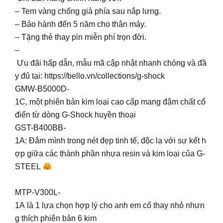
– Tem vàng chống giả phía sau nắp lưng.
– Bảo hành đến 5 năm cho thân máy.
– Tặng thẻ thay pin miễn phí trọn đời.
–
Ưu đãi hấp dẫn, mẫu mã cập nhật nhanh chóng và đầ
y đủ tại: https://bello.vn/collections/g-shock
GMW-B5000D-
1C, một phiên bản kim loại cao cấp mang đậm chất cổ
điển từ dòng G-Shock huyền thoại
GST-B400BB-
1A: Đắm mình trong nét đẹp tinh tế, độc lạ với sự kết h
ợp giữa các thành phần nhựa resin và kim loại của G-
STEEL
MTP-V300L-
1A là 1 lựa chọn hợp lý cho anh em cổ thay nhỏ nhưn
g thích phiên bản 6 kim