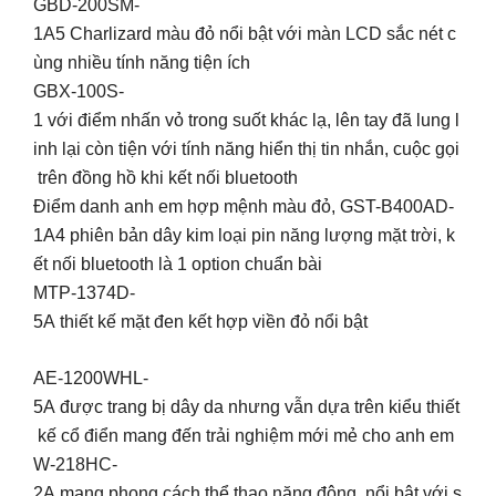
GBD-200SM-
1A5 Charlizard màu đỏ nổi bật với màn LCD sắc nét c
ùng nhiều tính năng tiện ích
GBX-100S-
1 với điểm nhấn vỏ trong suốt khác lạ, lên tay đã lung l
inh lại còn tiện với tính năng hiển thị tin nhắn, cuộc gọi
trên đồng hồ khi kết nối bluetooth
Điểm danh anh em hợp mệnh màu đỏ, GST-B400AD-
1A4 phiên bản dây kim loại pin năng lượng mặt trời, k
ết nối bluetooth là 1 option chuẩn bài
MTP-1374D-
5A thiết kế mặt đen kết hợp viền đỏ nổi bật
AE-1200WHL-
5A được trang bị dây da nhưng vẫn dựa trên kiểu thiết
kế cổ điển mang đến trải nghiệm mới mẻ cho anh em
W-218HC-
2A mang phong cách thể thao năng động, nổi bật với s