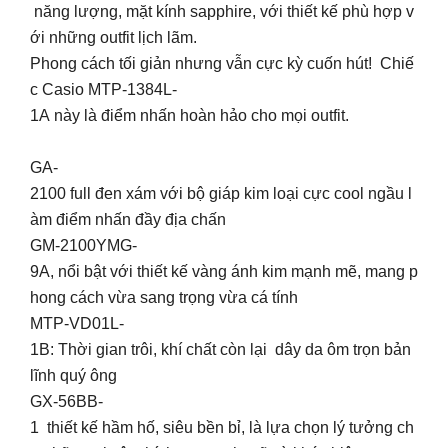
năng lượng, mặt kính sapphire, với thiết kế phù hợp v
ới những outfit lịch lãm.
Phong cách tối giản nhưng vẫn cực kỳ cuốn hút! Chiế
c Casio MTP-1384L-
1A này là điểm nhấn hoàn hảo cho mọi outfit.
GA-
2100 full đen xám với bộ giáp kim loại cực cool ngầu l
àm điểm nhấn đầy địa chấn ️‍
GM-2100YMG-
9A, nổi bật với thiết kế vàng ánh kim mạnh mẽ, mang p
hong cách vừa sang trọng vừa cá tính
MTP-VD01L-
1B: Thời gian trôi, khí chất còn lại dây da ôm trọn bản
lĩnh quý ông ‍
GX-56BB-
1 thiết kế hầm hố, siêu bền bỉ, là lựa chọn lý tưởng ch