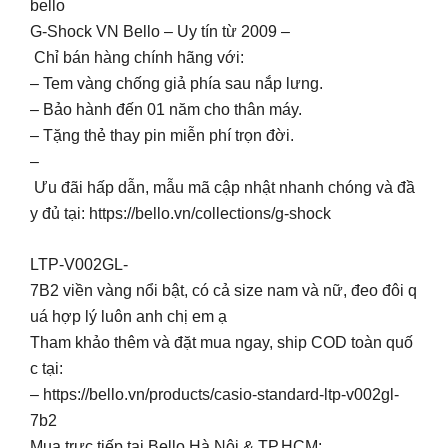
bello
G-Shock VN Bello – Uy tín từ 2009 –
Chỉ bán hàng chính hãng với:
– Tem vàng chống giả phía sau nắp lưng.
– Bảo hành đến 01 năm cho thân máy.
– Tặng thẻ thay pin miễn phí trọn đời.
–
Ưu đãi hấp dẫn, mẫu mã cập nhật nhanh chóng và đầ
y đủ tại: https://bello.vn/collections/g-shock
LTP-V002GL-
7B2 viền vàng nổi bật, có cả size nam và nữ, đeo đôi q
uá hợp lý luôn anh chị em ạ
Tham khảo thêm và đặt mua ngay, ship COD toàn quố
c tại:
– https://bello.vn/products/casio-standard-ltp-v002gl-
7b2
Mua trực tiếp tại Bello Hà Nội & TP.HCM: