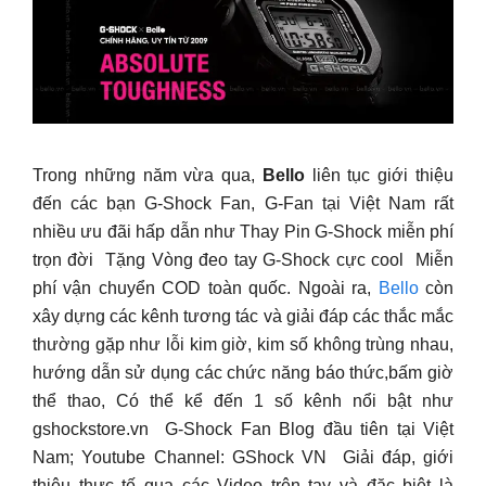
Trong những năm vừa qua,
Bello
liên tục giới thiệu
đến các bạn G-Shock Fan, G-Fan tại Việt Nam rất
nhiều ưu đãi hấp dẫn như Thay Pin G-Shock miễn phí
trọn đời Tặng Vòng đeo tay G-Shock cực cool Miễn
phí vận chuyển COD toàn quốc. Ngoài ra,
Bello
còn
xây dựng các kênh tương tác và giải đáp các thắc mắc
thường gặp như lỗi kim giờ, kim số không trùng nhau,
hướng dẫn sử dụng các chức năng báo thức,bấm giờ
thể thao, Có thể kể đến 1 số kênh nổi bật như
gshockstore.vn G-Shock Fan Blog đầu tiên tại Việt
Nam; Youtube Channel: GShock VN Giải đáp, giới
thiệu thực tế qua các Video trên tay và đặc biệt là