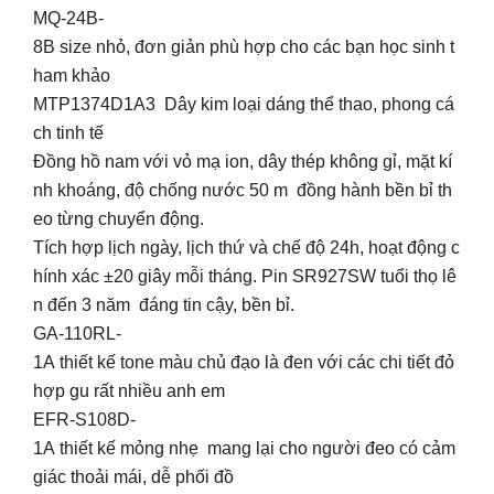
MQ-24B-
8B size nhỏ, đơn giản phù hợp cho các bạn học sinh t
ham khảo
MTP1374D1A3 Dây kim loại dáng thể thao, phong cá
ch tinh tế
Đồng hồ nam với vỏ mạ ion, dây thép không gỉ, mặt kí
nh khoáng, độ chống nước 50 m đồng hành bền bỉ th
eo từng chuyển động.
Tích hợp lịch ngày, lịch thứ và chế độ 24h, hoạt động c
hính xác ±20 giây mỗi tháng. Pin SR927SW tuổi thọ lê
n đến 3 năm đáng tin cậy, bền bỉ.
GA-110RL-
1A thiết kế tone màu chủ đạo là đen với các chi tiết đỏ
hợp gu rất nhiều anh em
EFR-S108D-
1A thiết kế mỏng nhẹ mang lại cho người đeo có cảm
giác thoải mái, dễ phối đồ