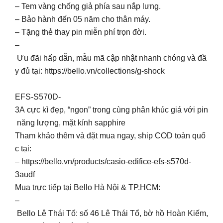
– Tem vàng chống giả phía sau nắp lưng.
– Bảo hành đến 05 năm cho thân máy.
– Tặng thẻ thay pin miễn phí trọn đời.
–
Ưu đãi hấp dẫn, mẫu mã cập nhật nhanh chóng và đầ
y đủ tại: https://bello.vn/collections/g-shock
EFS-S570D-
3A cực kì đẹp, “ngon” trong cùng phân khúc giá với pin
năng lượng, mặt kính sapphire
Tham khảo thêm và đặt mua ngay, ship COD toàn quố
c tại:
– https://bello.vn/products/casio-edifice-efs-s570d-
3audf
Mua trực tiếp tại Bello Hà Nội & TP.HCM:
–
Bello Lê Thái Tổ: số 46 Lê Thái Tổ, bờ hồ Hoàn Kiếm,