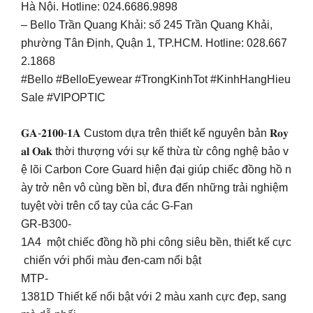
Hà Nội. Hotline: 024.6686.9898
– Bello Trần Quang Khải: số 245 Trần Quang Khải,
phường Tân Định, Quận 1, TP.HCM. Hotline: 028.667
2.1868
#Bello #BelloEyewear #TrongKinhTot #KinhHangHieu
Sale #VIPOPTIC
𝐆𝐀-𝟐𝟏𝟎𝟎-𝟏𝐀 Custom dựa trên thiết kế nguyên bản 𝐑𝐨𝐲
𝐚𝐥 𝐎𝐚𝐤 thời thượng với sự kế thừa từ công nghệ bảo v
ệ lõi Carbon Core Guard hiện đại giúp chiếc đồng hồ n
ày trở nên vô cùng bền bỉ, đưa đến những trải nghiệm
tuyệt vời trên cổ tay của các G-Fan
GR-B300-
1A4 một chiếc đồng hồ phi công siêu bền, thiết kế cực
chiến với phối màu đen-cam nổi bật
MTP-
1381D Thiết kế nổi bật với 2 màu xanh cực đẹp, sang