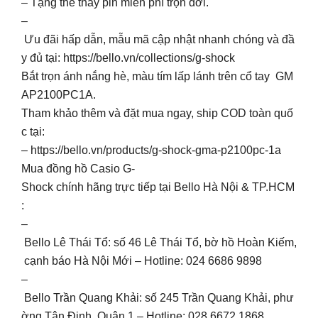
– Tặng thẻ thay pin miễn phí trọn đời.
–
Ưu đãi hấp dẫn, mẫu mã cập nhật nhanh chóng và đầ
y đủ tại: https://bello.vn/collections/g-shock
Bắt trọn ánh nắng hè, màu tím lấp lánh trên cổ tay GM
AP2100PC1A.
Tham khảo thêm và đặt mua ngay, ship COD toàn quố
c tại:
– https://bello.vn/products/g-shock-gma-p2100pc-1a
Mua đồng hồ Casio G-
Shock chính hãng trực tiếp tại Bello Hà Nội & TP.HCM
:
–
Bello Lê Thái Tổ: số 46 Lê Thái Tổ, bờ hồ Hoàn Kiếm,
cạnh báo Hà Nội Mới – Hotline: 024 6686 9898
–
Bello Trần Quang Khải: số 245 Trần Quang Khải, phư
ờng Tân Định, Quận 1 – Hotline: 028 6672 1868