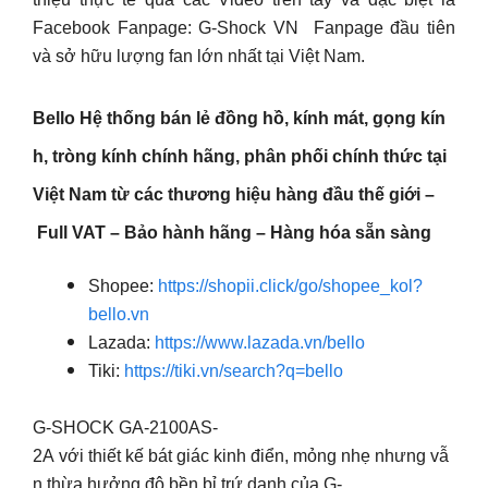
Facebook Fanpage: G-Shock VN Fanpage đầu tiên
và sở hữu lượng fan lớn nhất tại Việt Nam.
Bello Hệ thống bán lẻ đồng hồ, kính mát, gọng kín
h, tròng kính chính hãng, phân phối chính thức tại
Việt Nam từ các thương hiệu hàng đầu thế giới –
Full VAT – Bảo hành hãng – Hàng hóa sẵn sàng
Shopee:
https://shopii.click/go/shopee_kol?
bello.vn
Lazada:
https://www.lazada.vn/bello
Tiki:
https://tiki.vn/search?q=bello
G-SHOCK GA-2100AS-
2A với thiết kế bát giác kinh điển, mỏng nhẹ nhưng vẫ
n thừa hưởng độ bền bỉ trứ danh của G-