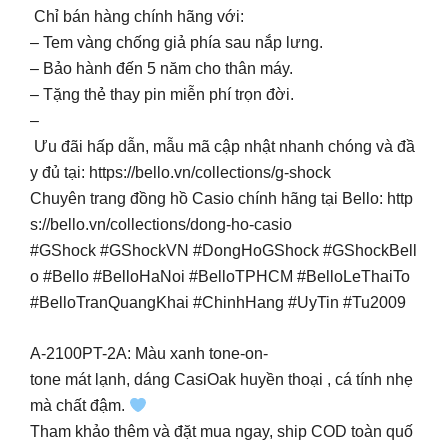
Chỉ bán hàng chính hãng với:
– Tem vàng chống giả phía sau nắp lưng.
– Bảo hành đến 5 năm cho thân máy.
– Tặng thẻ thay pin miễn phí trọn đời.
–
Ưu đãi hấp dẫn, mẫu mã cập nhật nhanh chóng và đầ
y đủ tại: https://bello.vn/collections/g-shock
Chuyên trang đồng hồ Casio chính hãng tại Bello: http
s://bello.vn/collections/dong-ho-casio
#GShock #GShockVN #DongHoGShock #GShockBell
o #Bello #BelloHaNoi #BelloTPHCM #BelloLeThaiTo
#BelloTranQuangKhai #ChinhHang #UyTin #Tu2009
A-2100PT-2A: Màu xanh tone-on-
tone mát lạnh, dáng CasiOak huyền thoại , cá tính nhẹ
mà chất đậm.
Tham khảo thêm và đặt mua ngay, ship COD toàn quố