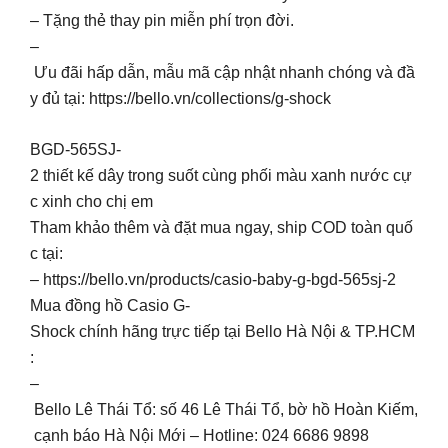
– Tặng thẻ thay pin miễn phí trọn đời.
–
Ưu đãi hấp dẫn, mẫu mã cập nhật nhanh chóng và đầ
y đủ tại: https://bello.vn/collections/g-shock
BGD-565SJ-
2 thiết kế dây trong suốt cùng phối màu xanh nước cự
c xinh cho chị em
Tham khảo thêm và đặt mua ngay, ship COD toàn quố
c tại:
– https://bello.vn/products/casio-baby-g-bgd-565sj-2
Mua đồng hồ Casio G-
Shock chính hãng trực tiếp tại Bello Hà Nội & TP.HCM
:
–
Bello Lê Thái Tổ: số 46 Lê Thái Tổ, bờ hồ Hoàn Kiếm,
cạnh báo Hà Nội Mới – Hotline: 024 6686 9898