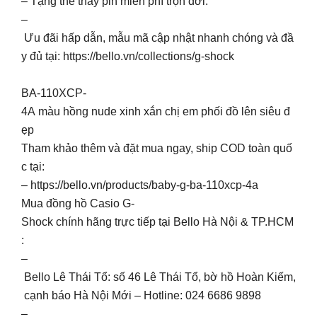
– Tặng thẻ thay pin miễn phí trọn đời.
–
Ưu đãi hấp dẫn, mẫu mã cập nhật nhanh chóng và đầ
y đủ tại: https://bello.vn/collections/g-shock
BA-110XCP-
4A màu hồng nude xinh xắn chị em phối đồ lên siêu đ
ẹp
Tham khảo thêm và đặt mua ngay, ship COD toàn quố
c tại:
– https://bello.vn/products/baby-g-ba-110xcp-4a
Mua đồng hồ Casio G-
Shock chính hãng trực tiếp tại Bello Hà Nội & TP.HCM
:
–
Bello Lê Thái Tổ: số 46 Lê Thái Tổ, bờ hồ Hoàn Kiếm,
cạnh báo Hà Nội Mới – Hotline: 024 6686 9898
–