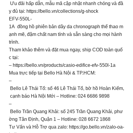
Ưu đãi hấp dẫn, mẫu mã cập nhật nhanh chóng và đầ
y đủ tại: https://bello.vn/collections/g-shock
EFV-550L-
1A đồng hồ phiên bản dây da chronograph thể thao m
ạnh mẽ, đậm chất nam tính và sẵn sàng cho mọi hành
trình.
Tham khảo thêm và đặt mua ngay, ship COD toàn quố
c tại:
– https://bello.vn/products/casio-edifice-efv-550l-1a
Mua trực tiếp tại Bello Hà Nội & TP.HCM:
–
Bello Lê Thái Tổ: số 46 Lê Thái Tổ, bờ hồ Hoàn Kiếm,
cạnh báo Hà Nội Mới – Hotline: 024 6686 9898
–
Bello Trần Quang Khải: số 245 Trần Quang Khải, phư
ờng Tân Định, Quận 1 – Hotline: 028 6672 1868
Tư Vấn và Hỗ Trợ qua zalo: https://go.bello.vn/zalo-oa-