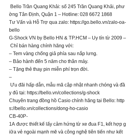
Bello Trần Quang Khải: số 245 Trần Quang Khải, phư
ờng Tân Định, Quận 1 – Hotline: 028 6672 1868
Tư Vấn và Hỗ Trợ qua zalo: https://go.bello.vn/zalo-oa-
bello
G-Shock VN by Bello HN & TP.HCM – Uy tín từ 2009 –
Chỉ bán hàng chính hãng với:
– Tem vàng chống giả phía sau nắp lưng.
– Bảo hành đến 5 năm cho thân máy.
– Tặng thẻ thay pin miễn phí trọn đời.
–
Ưu đãi hấp dẫn, mẫu mã cập nhật nhanh chóng và đầ
y đủ tại: https://bello.vn/collections/g-shock
Chuyên trang đồng hồ Casio chính hãng tại Bello: http
s://bello.vn/collections/dong-ho-casio
CB-40P-
1A được thiết kế lấy cảm hứng từ xe đua F1, kết hợp g
iữa vẻ ngoài mạnh mẽ và công nghệ tiên tiến như kết