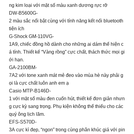
ng kim loại với mặt số màu xanh dương rực rỡ
DW-B5600G-
2 màu sắc nổi bật cùng với tính năng kết nối bluetooth
tiện ích
G-Shock GM-110VG-
1A9, chiếc đồng hồ dành cho những ai dám thể hiện c
á tính. Thiết kế “Vàng rồng” cực chất, thách thức mọi gi
ới hạn.
GA-2100BM-
7A2 với tone xanh mát mẻ đeo vào mùa hè này phải g
ọi là cực chất luôn anh em ạ
Casio MTP-B146D-
1 với mặt số màu đen cuốn hút, thiết kế đơn giản nhưn
g cực kỳ sang trọng. Phụ kiện không thể thiếu cho các
quý ông lịch lãm.
EFS-S570D-
3A cực kì đẹp, “ngon” trong cùng phân khúc giá với pin