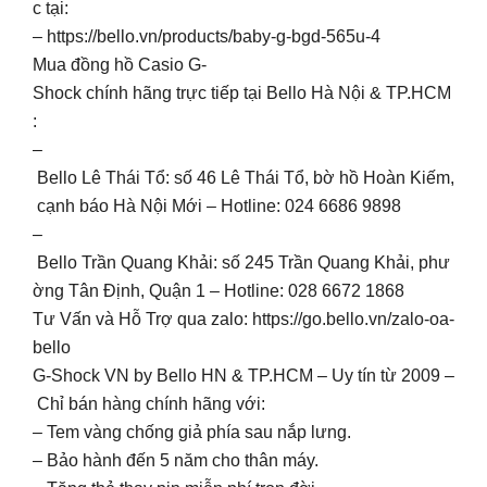
c tại:
– https://bello.vn/products/baby-g-bgd-565u-4
Mua đồng hồ Casio G-
Shock chính hãng trực tiếp tại Bello Hà Nội & TP.HCM
:
–
Bello Lê Thái Tổ: số 46 Lê Thái Tổ, bờ hồ Hoàn Kiếm,
cạnh báo Hà Nội Mới – Hotline: 024 6686 9898
–
Bello Trần Quang Khải: số 245 Trần Quang Khải, phư
ờng Tân Định, Quận 1 – Hotline: 028 6672 1868
Tư Vấn và Hỗ Trợ qua zalo: https://go.bello.vn/zalo-oa-
bello
G-Shock VN by Bello HN & TP.HCM – Uy tín từ 2009 –
Chỉ bán hàng chính hãng với:
– Tem vàng chống giả phía sau nắp lưng.
– Bảo hành đến 5 năm cho thân máy.