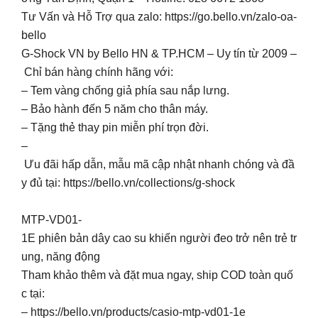
Tư Vấn và Hỗ Trợ qua zalo: https://go.bello.vn/zalo-oa-
bello
G-Shock VN by Bello HN & TP.HCM – Uy tín từ 2009 –
Chỉ bán hàng chính hãng với:
– Tem vàng chống giả phía sau nắp lưng.
– Bảo hành đến 5 năm cho thân máy.
– Tặng thẻ thay pin miễn phí trọn đời.
–
Ưu đãi hấp dẫn, mẫu mã cập nhật nhanh chóng và đầ
y đủ tại: https://bello.vn/collections/g-shock
MTP-VD01-
1E phiên bản dây cao su khiến người đeo trở nên trẻ tr
ung, năng động
Tham khảo thêm và đặt mua ngay, ship COD toàn quố
c tại:
– https://bello.vn/products/casio-mtp-vd01-1e