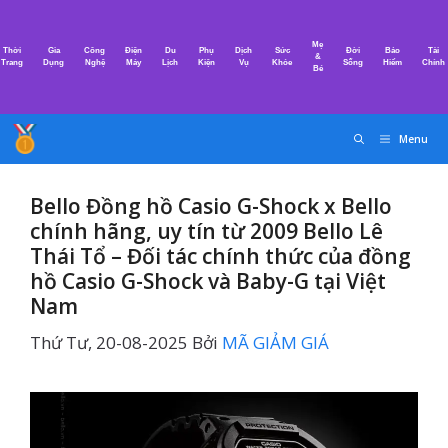
Chuyển
đến
Mẹ
Thời
Gia
Công
Điện
Du
Phụ
Dịch
Sức
Đời
Bảo
Tài
nội
&
Trang
Dụng
Nghệ
Máy
Lịch
Kiện
Vụ
Khỏe
Sống
Hiểm
Chính
Bé
dung
Menu
Bello Đồng hồ Casio G-Shock x Bello
chính hãng, uy tín từ 2009 Bello Lê
Thái Tổ – Đối tác chính thức của đồng
hồ Casio G-Shock và Baby-G tại Việt
Nam
Thứ Tư, 20-08-2025
Bởi
MÃ GIẢM GIÁ