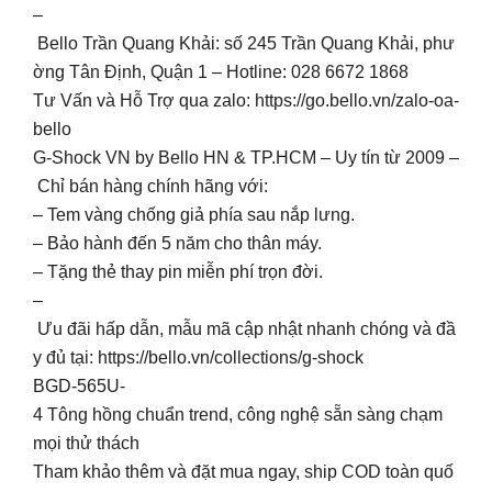
–
Bello Trần Quang Khải: số 245 Trần Quang Khải, phư
ờng Tân Định, Quận 1 – Hotline: 028 6672 1868
Tư Vấn và Hỗ Trợ qua zalo: https://go.bello.vn/zalo-oa-
bello
G-Shock VN by Bello HN & TP.HCM – Uy tín từ 2009 –
Chỉ bán hàng chính hãng với:
– Tem vàng chống giả phía sau nắp lưng.
– Bảo hành đến 5 năm cho thân máy.
– Tặng thẻ thay pin miễn phí trọn đời.
–
Ưu đãi hấp dẫn, mẫu mã cập nhật nhanh chóng và đầ
y đủ tại: https://bello.vn/collections/g-shock
BGD-565U-
4 Tông hồng chuẩn trend, công nghệ sẵn sàng chạm
mọi thử thách
Tham khảo thêm và đặt mua ngay, ship COD toàn quố