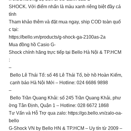
SHOCK. Với điểm nhấn là màu xanh riêng biệt đầy cá
tính
Tham khảo thêm và đặt mua ngay, ship COD toàn quố
c tại:
https://bello.vn/products/g-shock-ga-2100as-2a
Mua đồng hồ Casio G-
Shock chính hãng trực tiếp tại Bello Hà Nội & TP.HCM
:
–
Bello Lê Thái Tổ: số 46 Lê Thái Tổ, bờ hồ Hoàn Kiếm,
cạnh báo Hà Nội Mới – Hotline: 024 6686 9898
–
Bello Trần Quang Khải: số 245 Trần Quang Khải, phư
ờng Tân Định, Quận 1 – Hotline: 028 6672 1868
Tư Vấn và Hỗ Trợ qua zalo: https://go.bello.vn/zalo-oa-
bello
G-Shock VN by Bello HN & TP.HCM – Uy tín từ 2009 –