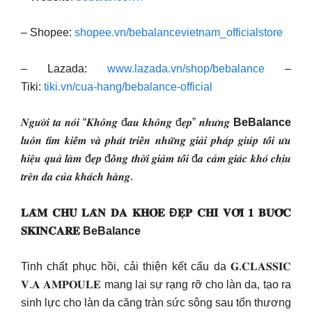
– Shopee:
shopee.vn/bebalancevietnam_officialstore
– Lazada:
www.lazada.vn/shop/bebalance
–
Tiki:
tiki.vn/cua-hang/bebalance-official
𝑵𝒈𝒖̛𝒐̛̀𝒊 𝒕𝒂 𝒏𝒐́𝒊 “𝑲𝒉𝒐̂𝒏𝒈 đ𝒂𝒖 𝒌𝒉𝒐̂𝒏𝒈 đ𝒆̣𝒑” 𝒏𝒉𝒖̛𝒏𝒈
BeBalance
𝒍𝒖𝒐̂𝒏 𝒕𝒊̀𝒎 𝒌𝒊𝒆̂́𝒎 𝒗𝒂̀ 𝒑𝒉𝒂́𝒕 𝒕𝒓𝒊𝒆̂̉𝒏 𝒏𝒉𝒖̛̃𝒏𝒈 𝒈𝒊𝒂̉𝒊 𝒑𝒉𝒂́𝒑 𝒈𝒊𝒖́𝒑 𝒕𝒐̂́𝒊 𝒖̛𝒖
𝒉𝒊𝒆̣̂𝒖 𝒒𝒖𝒂̉ 𝒍𝒂̀𝒎 đ𝒆̣𝒑 đ𝒐̂̀𝒏𝒈 𝒕𝒉𝒐̛̀𝒊 𝒈𝒊𝒂̉𝒎 𝒕𝒐̂́𝒊 đ𝒂 𝒄𝒂̉𝒎 𝒈𝒊𝒂́𝒄 𝒌𝒉𝒐́ 𝒄𝒉𝒊̣𝒖
𝒕𝒓𝒆̂𝒏 𝒅𝒂 𝒄𝒖̉𝒂 𝒌𝒉𝒂́𝒄𝒉 𝒉𝒂̀𝒏𝒈.
𝐋𝐀̀𝐌 𝐂𝐇𝐔̉ 𝐋𝐀̀𝐍 𝐃𝐀 𝐊𝐇𝐎̉𝐄 Đ𝐄̣𝐏 𝐂𝐇𝐈̉ 𝐕𝐎̛́𝐈 𝟏 𝐁𝐔̛𝐎̛́𝐂
𝐒𝐊𝐈𝐍𝐂𝐀𝐑𝐄 BeBalance
Tinh chất phục hồi, cải thiện kết cấu da 𝐆.𝐂𝐋𝐀𝐒𝐒𝐈𝐂
𝐕.𝐀 𝐀𝐌𝐏𝐎𝐔𝐋𝐄 mang lại sự rạng rỡ cho làn da, tạo ra
sinh lực cho làn da căng tràn sức sông sau tổn thương