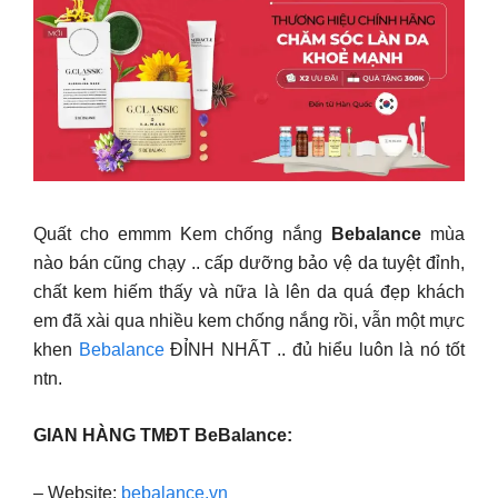
Quất cho emmm Kem chống nắng
Bebalance
mùa
nào bán cũng chạy .. cấp dưỡng bảo vệ da tuyệt đỉnh,
chất kem hiếm thấy và nữa là lên da quá đẹp khách
em đã xài qua nhiều kem chống nắng rồi, vẫn một mực
khen
Bebalance
ĐỈNH NHẤT .. đủ hiểu luôn là nó tốt
ntn.
GIAN HÀNG TMĐT BeBalance:
– Website:
bebalance.vn