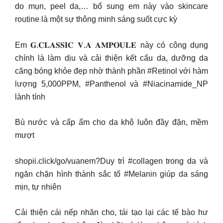
do mụn, peel da,… bổ sung em này vào skincare
routine là một sự thông minh sáng suốt cực kỳ
Em 𝐆.𝐂𝐋𝐀𝐒𝐒𝐈𝐂 𝐕.𝐀 𝐀𝐌𝐏𝐎𝐔𝐋𝐄 này có công dụng
chính là làm dịu và cải thiện kết cấu da, dưỡng da
căng bóng khỏe đẹp nhờ thành phần #Retinol với hàm
lượng 5,000PPM, #Panthenol và #Niacinamide_NP
lành tính
Bù nước và cấp ẩm cho da khô luôn đầy đặn, mềm
mượt
shopii.click/go/vuanem?Duy trì #collagen trong da và
ngăn chặn hình thành sắc tố #Melanin giúp da sáng
mịn, tự nhiên
Cải thiện cái nếp nhăn cho, tái tạo lại các tế bào hư