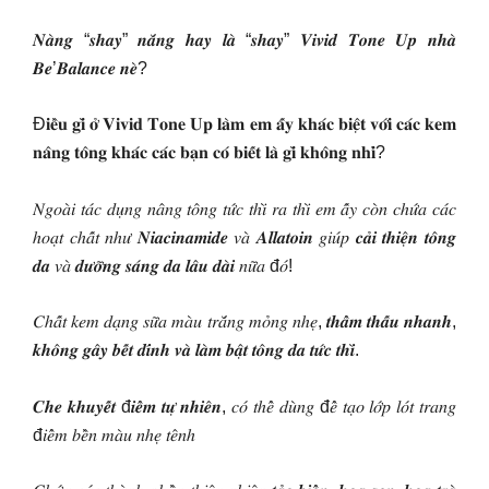
𝑵𝒂̀𝒏𝒈 “𝒔𝒉𝒂𝒚” 𝒏𝒂̆́𝒏𝒈 𝒉𝒂𝒚 𝒍𝒂̀ “𝒔𝒉𝒂𝒚” 𝑽𝒊𝒗𝒊𝒅 𝑻𝒐𝒏𝒆 𝑼𝒑 𝒏𝒉𝒂̀
𝑩𝒆’𝑩𝒂𝒍𝒂𝒏𝒄𝒆 𝒏𝒆̀?
Đ𝐢𝐞̂̀𝐮 𝐠𝐢̀ 𝐨̛̉ 𝐕𝐢𝐯𝐢𝐝 𝐓𝐨𝐧𝐞 𝐔𝐩 𝐥𝐚̀𝐦 𝐞𝐦 𝐚̂́𝐲 𝐤𝐡𝐚́𝐜 𝐛𝐢𝐞̣̂𝐭 𝐯𝐨̛́𝐢 𝐜𝐚́𝐜 𝐤𝐞𝐦
𝐧𝐚̂𝐧𝐠 𝐭𝐨̂𝐧𝐠 𝐤𝐡𝐚́𝐜 𝐜𝐚́𝐜 𝐛𝐚̣𝐧 𝐜𝐨́ 𝐛𝐢𝐞̂́𝐭 𝐥𝐚̀ 𝐠𝐢̀ 𝐤𝐡𝐨̂𝐧𝐠 𝐧𝐡𝐢̉?
𝑁𝑔𝑜𝑎̀𝑖 𝑡𝑎́𝑐 𝑑𝑢̣𝑛𝑔 𝑛𝑎̂𝑛𝑔 𝑡𝑜̂𝑛𝑔 𝑡𝑢̛́𝑐 𝑡ℎ𝑖̀ 𝑟𝑎 𝑡ℎ𝑖̀ 𝑒𝑚 𝑎̂́𝑦 𝑐𝑜̀𝑛 𝑐ℎ𝑢̛́𝑎 𝑐𝑎́𝑐
ℎ𝑜𝑎̣𝑡 𝑐ℎ𝑎̂́𝑡 𝑛ℎ𝑢̛ 𝑵𝒊𝒂𝒄𝒊𝒏𝒂𝒎𝒊𝒅𝒆 𝑣𝑎̀ 𝑨𝒍𝒍𝒂𝒕𝒐𝒊𝒏 𝑔𝑖𝑢́𝑝 𝒄𝒂̉𝒊 𝒕𝒉𝒊𝒆̣̂𝒏 𝒕𝒐̂𝒏𝒈
𝒅𝒂 𝑣𝑎̀ 𝒅𝒖̛𝒐̛̃𝒏𝒈 𝒔𝒂́𝒏𝒈 𝒅𝒂 𝒍𝒂̂𝒖 𝒅𝒂̀𝒊 𝑛𝑢̛̃𝑎 đ𝑜́!
𝐶ℎ𝑎̂́𝑡 𝑘𝑒𝑚 𝑑𝑎̣𝑛𝑔 𝑠𝑢̛̃𝑎 𝑚𝑎̀𝑢 𝑡𝑟𝑎̆́𝑛𝑔 𝑚𝑜̉𝑛𝑔 𝑛ℎ𝑒̣, 𝒕𝒉𝒂̂̉𝒎 𝒕𝒉𝒂̂́𝒖 𝒏𝒉𝒂𝒏𝒉,
𝒌𝒉𝒐̂𝒏𝒈 𝒈𝒂̂𝒚 𝒃𝒆̂́𝒕 𝒅𝒊́𝒏𝒉 𝒗𝒂̀ 𝒍𝒂̀𝒎 𝒃𝒂̣̂𝒕 𝒕𝒐̂𝒏𝒈 𝒅𝒂 𝒕𝒖̛́𝒄 𝒕𝒉𝒊̀.
𝑪𝒉𝒆 𝒌𝒉𝒖𝒚𝒆̂́𝒕 đ𝒊𝒆̂̉𝒎 𝒕𝒖̛̣ 𝒏𝒉𝒊𝒆̂𝒏, 𝑐𝑜́ 𝑡ℎ𝑒̂̉ 𝑑𝑢̀𝑛𝑔 đ𝑒̂̉ 𝑡𝑎̣𝑜 𝑙𝑜̛́𝑝 𝑙𝑜́𝑡 𝑡𝑟𝑎𝑛𝑔
đ𝑖𝑒̂̉𝑚 𝑏𝑒̂̀𝑛 𝑚𝑎̀𝑢 𝑛ℎ𝑒̣ 𝑡𝑒̂𝑛ℎ