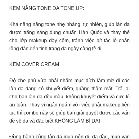
KEM NÂNG TONE DA TONE UP:
Khả năng nâng tone nhẹ nhàng, tự nhiên, giúp làn da
được trắng sáng đúng chuẩn Hàn Quốc và thay thế
cho lớp makeup dày cộm, tránh việc bít tắc lỗ chân
lông dẫn đến tình trạng da ngày càng tệ đi.
KEM COVER CREAM
Độ che phủ vừa phải nhằm mục đích làm mờ đi các
làn da đang có khuyết điểm, quầng thâm mắt. Trả lại
cho bạn làn da đều màu, không khuyết điểm và cực kì
an toàn. Thay vì ngán ngẩm với việc phải makeup liên
tục thì combo này sẽ giúp bạn giải quyết được các vấn
đề về da và đặc biệt KHÔNG LÀM BÍ DA!
Đồng hành cùng làn da mụn nên dù da dầu, mụn vẫn