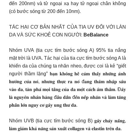
đến 200nm) và tử ngoại xạ hay tử ngoại chân không
(có bước sóng từ 200 đến 10nm).
TÁC HẠI CƠ BẢN NHẤT CỦA TIA UV ĐỐI VỚI LÀN
DA VÀ SỨC KHOẺ CON NGƯỜI:
BeBalance
Nhóm UVA (tia cực tím bước sóng A) 95% tia nắng
mặt trời là UVA. Tác hại của tia cực tím bước sóng A là
khiến da của chúng ta nhăn nheo, được coi là kẻ “giết
người thầm lặng” 𝐛𝐚̣𝐧 𝐤𝐡𝐨̂𝐧𝐠 𝐡𝐞̂̀ 𝐜𝐚̉𝐦 𝐭𝐡𝐚̂́𝐲 𝐧𝐡𝐮̛̃𝐧𝐠 𝐚̉𝐧𝐡
𝐡𝐮̛𝐨̛̉𝐧𝐠 𝐜𝐮̉𝐚 𝐧𝐨́, 𝐧𝐡𝐮̛𝐧𝐠 𝐭𝐡𝐮̛̣𝐜 𝐫𝐚 𝐧𝐨́ đ𝐚𝐧𝐠 𝐭𝐡𝐚̂𝐦 𝐧𝐡𝐚̣̂𝐩 𝐬𝐚̂𝐮
𝐯𝐚̀𝐨 𝐝𝐚, 𝐭𝐚̀𝐧 𝐩𝐡𝐚́ 𝐦𝐨̣𝐢 𝐭𝐚̂̀𝐧𝐠 𝐜𝐮̉𝐚 𝐝𝐚 𝐦𝐨̣̂𝐭 𝐜𝐚́𝐜𝐡 𝐚̂𝐦 𝐭𝐡𝐚̂̀𝐦. Đ𝐚̂𝐲
𝐥𝐚̀ 𝐧𝐠𝐮𝐲𝐞̂𝐧 𝐧𝐡𝐚̂𝐧 𝐡𝐚̀𝐧𝐠 đ𝐚̂̀𝐮 𝐝𝐚̂̃𝐧 đ𝐞̂́𝐧 𝐧𝐞̂́𝐩 𝐧𝐡𝐚̆𝐧 𝐯𝐚̀ 𝐥𝐚̀𝐦 𝐭𝐚̆𝐧𝐠
𝐩𝐡𝐚̂̀𝐧 𝐥𝐨̛́𝐧 𝐧𝐠𝐮𝐲 𝐜𝐨̛ 𝐠𝐚̂𝐲 𝐮𝐧𝐠 𝐭𝐡𝐮̛ 𝐝𝐚.
Nhóm UVB (tia cực tím bước sóng B) 𝐠𝐚̂𝐲 𝐜𝐡𝐚́𝐲 𝐧𝐚̆́𝐧𝐠,
𝐥𝐚̀𝐦 𝐠𝐢𝐚̉𝐦 𝐤𝐡𝐚̉ 𝐧𝐚̆𝐧𝐠 𝐬𝐚̉𝐧 𝐱𝐮𝐚̂́𝐭 𝐜𝐨𝐥𝐥𝐚𝐠𝐞𝐧 𝐯𝐚̀ 𝐞𝐥𝐚𝐬𝐭𝐢𝐧 𝐭𝐫𝐞̂𝐧 𝐝𝐚.