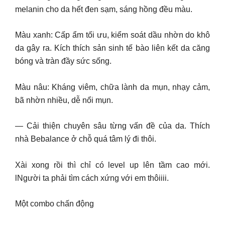
melanin cho da hết đen sạm, sáng hồng đều màu.
Màu xanh: Cấp ẩm tối ưu, kiểm soát dầu nhờn do khô
da gây ra. Kích thích sản sinh tế bào liên kết da căng
bóng và tràn đầy sức sống.
Màu nâu: Kháng viêm, chữa lành da mụn, nhạy cảm,
bã nhờn nhiều, dễ nổi mụn.
— Cải thiện chuyên sâu từng vấn đề của da. Thích
nhà Bebalance ở chỗ quá tâm lý đi thôi.
Xài xong rồi thì chỉ có level up lên tầm cao mới.
lNgười ta phải tìm cách xứng với em thôiiii.
Một combo chấn động