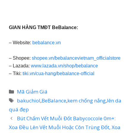
GIAN HÀNG TMĐT BeBalance:
– Website:
bebalance.vn
– Shopee:
shopee.vn/bebalancevietnam_officialstore
– Lazada:
www.lazada.vn/shop/bebalance
– Tiki:
tiki.vn/cua-hang/bebalance-official
Danh
Mã Giảm Giá
mục
Thẻ
bakuchiol
,
BeBalance
,
kem chống nắng
,
lên da
quá đẹp
Bút Chấm Vết Muỗi Đốt Babycoccole 0m+:
Xoa Đều Lên Vết Muỗi Hoặc Côn Trùng Đốt, Xoa