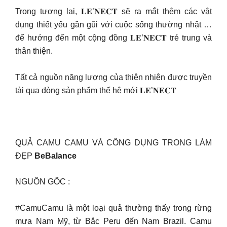
Trong tương lai, 𝐋𝐄’𝐍𝐄𝐂𝐓 sẽ ra mắt thêm các vật
dụng thiết yếu gần gũi với cuộc sống thường nhật …
để hướng đến một cộng đồng 𝐋𝐄’𝐍𝐄𝐂𝐓 trẻ trung và
thân thiện.
Tất cả nguồn năng lượng của thiên nhiên được truyền
tải qua dòng sản phẩm thế hệ mới 𝐋𝐄’𝐍𝐄𝐂𝐓
QUẢ CAMU CAMU VÀ CÔNG DỤNG TRONG LÀM
ĐẸP
BeBalance
NGUỒN GỐC :
#CamuCamu là một loại quả thường thấy trong rừng
mưa Nam Mỹ, từ Bắc Peru đến Nam Brazil. Camu