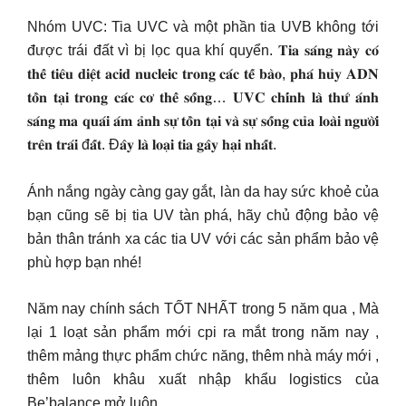
Nhóm UVC: Tia UVC và một phần tia UVB không tới
được trái đất vì bị lọc qua khí quyển. 𝐓𝐢𝐚 𝐬𝐚́𝐧𝐠 𝐧𝐚̀𝐲 𝐜𝐨́
𝐭𝐡𝐞̂̉ 𝐭𝐢𝐞̂𝐮 𝐝𝐢𝐞̣̂𝐭 𝐚𝐜𝐢𝐝 𝐧𝐮𝐜𝐥𝐞𝐢𝐜 𝐭𝐫𝐨𝐧𝐠 𝐜𝐚́𝐜 𝐭𝐞̂́ 𝐛𝐚̀𝐨, 𝐩𝐡𝐚́ 𝐡𝐮̉𝐲 𝐀𝐃𝐍
𝐭𝐨̂̀𝐧 𝐭𝐚̣𝐢 𝐭𝐫𝐨𝐧𝐠 𝐜𝐚́𝐜 𝐜𝐨̛ 𝐭𝐡𝐞̂̉ 𝐬𝐨̂́𝐧𝐠… 𝐔𝐕𝐂 𝐜𝐡𝐢́𝐧𝐡 𝐥𝐚̀ 𝐭𝐡𝐮̛́ 𝐚́𝐧𝐡
𝐬𝐚́𝐧𝐠 𝐦𝐚 𝐪𝐮𝐚́𝐢 𝐚́𝐦 𝐚̉𝐧𝐡 𝐬𝐮̛̣ 𝐭𝐨̂̀𝐧 𝐭𝐚̣𝐢 𝐯𝐚̀ 𝐬𝐮̛̣ 𝐬𝐨̂́𝐧𝐠 𝐜𝐮̉𝐚 𝐥𝐨𝐚̀𝐢 𝐧𝐠𝐮̛𝐨̛̀𝐢
𝐭𝐫𝐞̂𝐧 𝐭𝐫𝐚́𝐢 đ𝐚̂́𝐭. Đ𝐚̂𝐲 𝐥𝐚̀ 𝐥𝐨𝐚̣𝐢 𝐭𝐢𝐚 𝐠𝐚̂𝐲 𝐡𝐚̣𝐢 𝐧𝐡𝐚̂́𝐭.
Ánh nắng ngày càng gay gắt, làn da hay sức khoẻ của
bạn cũng sẽ bị tia UV tàn phá, hãy chủ động bảo vệ
bản thân tránh xa các tia UV với các sản phẩm bảo vệ
phù hợp bạn nhé!
Năm nay chính sách TỐT NHẤT trong 5 năm qua , Mà
lại 1 loạt sản phẩm mới cpi ra mắt trong năm nay ,
thêm mảng thực phẩm chức năng, thêm nhà máy mới ,
thêm luôn khâu xuất nhập khẩu logistics của
Be’balance mở luôn …