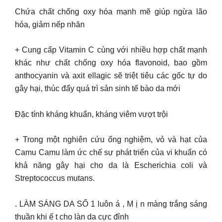
Chứa chất chống oxy hóa mạnh mẽ giúp ngừa lão
hóa, giảm nếp nhăn
+ Cung cấp Vitamin C cùng với nhiều hợp chất mạnh
khác như chất chống oxy hóa flavonoid, bao gồm
anthocyanin và axit ellagic sẽ triệt tiêu các gốc tự do
gây hại, thúc đẩy quá trì sản sinh tế bào da mới
Đặc tính kháng khuẩn, kháng viêm vượt trội
+ Trong một nghiên cứu ống nghiệm, vỏ và hạt của
Camu Camu làm ức chế sự phát triển của vi khuẩn có
khả năng gây hại cho da là Escherichia coli và
Streptococcus mutans.
. LÀM SÁNG DA SỐ 1 luôn á , M ị n màng trắng sáng
thuần khi ế t cho làn da cực đỉnh