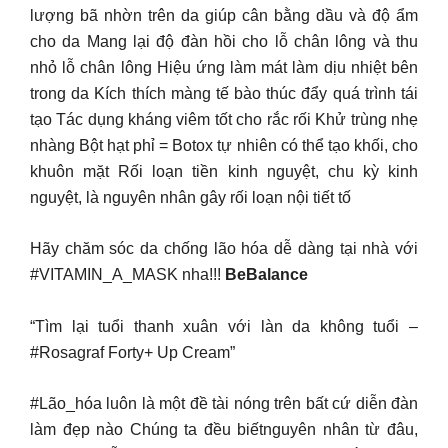
lượng bã nhờn trên da giúp cân bằng dầu và độ ẩm
cho da Mang lại độ đàn hồi cho lỗ chân lông và thu
nhỏ lỗ chân lông Hiệu ứng làm mát làm dịu nhiệt bên
trong da Kích thích màng tế bào thúc đẩy quá trình tái
tạo Tác dụng kháng viêm tốt cho rắc rối Khử trùng nhẹ
nhàng Bột hạt phỉ = Botox tự nhiên có thể tạo khối, cho
khuôn mặt Rối loạn tiền kinh nguyệt, chu kỳ kinh
nguyệt, là nguyên nhân gây rối loạn nội tiết tố
Hãy chăm sóc da chống lão hóa dễ dàng tại nhà với
#VITAMIN_A_MASK nha!!!
BeBalance
“Tìm lại tuổi thanh xuân với làn da không tuổi –
#Rosagraf Forty+ Up Cream”
#Lão_hóa luôn là một đề tài nóng trên bất cứ diễn đàn
làm đẹp nào Chúng ta đều biếtnguyên nhân từ đâu,