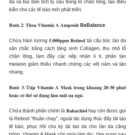
da và bụi bẩn tích tụ sâu trong lỗ chân lông, tạo điều
kiện cho các tế bào mới phát triển.
𝐁𝐮̛𝐨̛́𝐜 𝟐: 𝐓𝐡𝐨𝐚 𝐕𝐢𝐭𝐚𝐦𝐢𝐧 𝐀 𝐀𝐦𝐩𝐨𝐮𝐥𝐞
BeBalance
Chứa hàm lượng 𝟓,𝟎𝟎𝟎𝐩𝐩𝐦 𝐑𝐞𝐭𝐢𝐧𝐨𝐥 tái cấu trúc làn da
săn chắc bằng cách tăng sinh Collagen, thu nhỏ lỗ
chân lông, làm đầy các nếp nhăn li ti, phân tán
melanin giảm thiểu nhanh chóng các vết nám và tàn
nhang.
𝐁𝐮̛𝐨̛́𝐜 𝟑: Đ𝐚̆́𝐩 𝐕𝐢𝐭𝐚𝐦𝐢𝐧 𝐀 𝐌𝐚𝐬𝐤 𝐭𝐫𝐨𝐧𝐠 𝐤𝐡𝐨𝐚̉𝐧𝐠 𝟐𝟎-𝟑𝟎 𝐩𝐡𝐮́𝐭
𝐡𝐨𝐚̣̆𝐜 𝐜𝐨́ 𝐭𝐡𝐞̂̉ 𝐬𝐮̛̉ 𝐝𝐮̣𝐧𝐠 𝐥𝐚̀𝐦 𝐦𝐚̣̆𝐭 𝐧𝐚̣ 𝐧𝐠𝐮̉.
Chứa thành phần chính là 𝐁𝐚𝐤𝐮𝐜𝐡𝐢𝐨𝐥 hay còn được gọi
là Retinol “thuần chay”, ngoài tác dụng thúc đẩy tái tạo
tế bào, phục hồi chu kỳ tái tạo da cho làn da căng
bóng, Vitamin A Mask còn giúp làm dịu, làm sưng sau