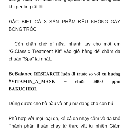
khi peeling rất tốt.
ĐẶC BIỆT CẢ 3 SẢN PHẨM ĐỀU KHÔNG GÂY
BONG TRÓC
Còn chần chờ gì nữa, nhanh tay cho một em
“G.Classic Treatment Kit” vào giỏ hàng để chăm da
chuẩn “Spa” tại nhà!..
BeBalance
𝐑𝐄𝐒𝐄𝐀𝐑𝐂𝐇 𝐥𝐮𝐨̂𝐧 đ𝐢 𝐭𝐫𝐮̛𝐨̛́𝐜 𝐬𝐨 𝐯𝐨̛́𝐢 𝐱𝐮 𝐡𝐮̛𝐨̛́𝐧𝐠
#𝐕𝐈𝐓𝐀𝐌𝐈𝐍_𝐀_𝐌𝐀𝐒𝐊 – 𝐜𝐡𝐮̛́𝐚 𝟓𝟎𝟎𝟎 𝐩𝐩𝐦
𝐁𝐀𝐊𝐔𝐂𝐇𝐈𝐎𝐋:
Dùng được cho bà bầu và phụ nữ đang cho con bú
Phù hợp với mọi loại da, kể cả da nhạy cảm và da khô
Thành phần thuần chay từ thực vật tự nhiên Giảm