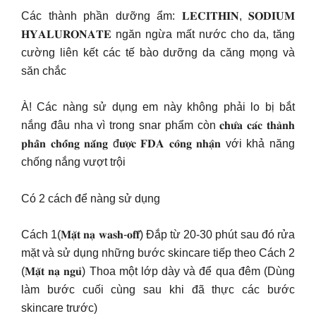
Các thành phần dưỡng ẩm: 𝐋𝐄𝐂𝐈𝐓𝐇𝐈𝐍, 𝐒𝐎𝐃𝐈𝐔𝐌
𝐇𝐘𝐀𝐋𝐔𝐑𝐎𝐍𝐀𝐓𝐄 ngăn ngừa mất nước cho da, tăng
cường liên kết các tế bào dưỡng da căng mọng và
săn chắc
À! Các nàng sử dụng em này không phải lo bị bắt
nắng đâu nha vì trong snar phẩm còn 𝐜𝐡𝐮̛́𝐚 𝐜𝐚́𝐜 𝐭𝐡𝐚̀𝐧𝐡
𝐩𝐡𝐚̂̀𝐧 𝐜𝐡𝐨̂́𝐧𝐠 𝐧𝐚̆́𝐧𝐠 đ𝐮̛𝐨̛̣𝐜 𝐅𝐃𝐀 𝐜𝐨̂𝐧𝐠 𝐧𝐡𝐚̣̂𝐧 với khả năng
chống nắng vượt trội
Có 2 cách để nàng sử dụng
Cách 1(𝐌𝐚̣̆𝐭 𝐧𝐚̣ 𝐰𝐚𝐬𝐡-𝐨𝐟𝐟) Đắp từ 20-30 phút sau đó rửa
mặt và sử dụng những bước skincare tiếp theo Cách 2
(𝐌𝐚̣̆𝐭 𝐧𝐚̣ 𝐧𝐠𝐮̉) Thoa một lớp dày và để qua đêm (Dùng
làm bước cuối cùng sau khi đã thực các bước
skincare trước)