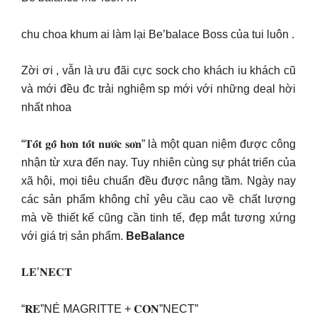
chu choa khum ai làm lại Be’balace Boss của tui luôn .
Zời ơi , vẫn là ưu đãi cực sock cho khách iu khách cũ
và mới đều đc trải nghiệm sp mới với những deal hời
nhất nhoa
“𝐓𝐨̂́𝐭 𝐠𝐨̂̃ 𝐡𝐨̛𝐧 𝐭𝐨̂́𝐭 𝐧𝐮̛𝐨̛́𝐜 𝐬𝐨̛𝐧” là một quan niệm được công
nhận từ xưa đến nay. Tuy nhiên cùng sự phát triển của
xã hội, mọi tiêu chuẩn đều được nâng tầm. Ngày nay
các sản phẩm không chỉ yêu cầu cao về chất lượng
mà về thiết kế cũng cần tinh tế, đẹp mắt tương xứng
với giá trị sản phẩm.
BeBalance
𝐋𝐄’𝐍𝐄𝐂𝐓
“𝐑𝐄”NÉ MAGRITTE + 𝐂𝐎𝐍”NECT”