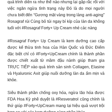
quá trình diễn ra như thế nào nhưng lại gặp rắc rối với
việc ngăn ngừa tình trạng này Đó là do mọi người
chưa biết đến “Gương mặt vàng trong làng anti-aging”
Rosagraf rùi Cùng bỏ túi ngay bí kíp của làn da không
tuổi với #Rosagraf Forty+ Up Cream nhé các nàng
#Rosagraf Forty+ Up Cream là kem dưỡng cao cấp
được kế thừa tinh hoa của Hàn Quốc và Đức Điểm
đặc biệt chỉ có #Forty+UpCream chính là thành phần
được chiết xuất từ mầm đậu nành giúp tham gia
TRỰC TIẾP vào quá trình sản sinh Collagen, Elasine
và Hyaluronic Axit giúp nuôi dưỡng làn da ẩm mịn và
khỏe.
Siêu thành phần chống oxy hóa, ngừa lão hóa được
FDA Hoa Kỳ phê duyệt là #Resveratrol cũng chính là
thứ giúp #Forty+UpCream mang lại hiệu quả vượt trội