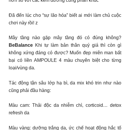
hơn so với các kem dưỡng cùng phân khúc
Đã đến lúc cho “sự lão hóa” biết ai mới làm chủ cuộc
chơi này rồi! z
Mây tầng nào gặp mây tầng đó có đúng không?
BeBalance
Khi tự làm bản thân quý giá thì còn gì
không xứng đáng có được? Muốn đẹp miên man bất
bại có liền AMPOULE 4 màu chuyên biệt cho từng
loại/vùng da.
Tác động tận sâu lớp hạ bì, da mix khó trin như nào
cũng phải đầu hàng:
Màu cam: Thải độc da nhiễm chì, corticoid… detox
refresh da
Màu vàng: dưỡng trắng da, ức chế hoạt động hắc tố