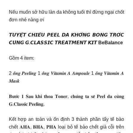
Nếu muốn sở hữu làn da không tuổi thì đừng ngại chốt
đơn nhé nàng ơi
𝙏𝙐𝙔𝙀̣̂𝙏 𝘾𝙃𝙄𝙀̂𝙐 𝙋𝙀𝙀𝙇 𝘿𝘼 𝙆𝙃𝙊̂𝙉𝙂 𝘽𝙊𝙉𝙂 𝙏𝙍𝙊́𝘾
𝘾𝙐̀𝙉𝙂 𝙂.𝘾𝙇𝘼𝙎𝙎𝙄𝘾 𝙏𝙍𝙀𝘼𝙏𝙈𝙀𝙉𝙏 𝙆𝙄𝙏
BeBalance
Gồm 4 item:
2 𝒐̂́𝒏𝒈 𝑷𝒆𝒆𝒍𝒊𝒏𝒈 1 𝒐̂́𝒏𝒈 𝑽𝒊𝒕𝒂𝒎𝒊𝒏 𝑨 𝑨𝒎𝒑𝒐𝒖𝒍𝒆 1 𝒐̂́𝒏𝒈 𝑽𝒊𝒕𝒂𝒎𝒊𝒏 𝑨
𝑴𝒂𝒔𝒌
𝐁𝐮̛𝐨̛́𝐜 𝟏 𝐒𝐚𝐮 𝐤𝐡𝐢 𝐭𝐡𝐨𝐚 𝐓𝐨𝐧𝐞𝐫, 𝐜𝐡𝐮́𝐧𝐠 𝐭𝐚 𝐬𝐞̃ 𝐏𝐞𝐞𝐥 𝐝𝐚 𝐜𝐮̀𝐧𝐠
𝐆.𝐂𝐥𝐚𝐬𝐬𝐢𝐜 𝐏𝐞𝐞𝐥𝐢𝐧𝐠.
Kết hợp an toàn và ổn định 3 thành phần tẩy tế bào
chết 𝐀𝐇𝐀, 𝐁𝐇𝐀, 𝐏𝐇𝐀 loại bỏ tế bào chết già cỗi trên