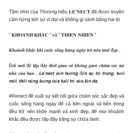
Tầm nhìn của Thương hiệu 𝐋𝐄’𝐍𝐄𝐂𝐓 đã được truyền
cảm hứng bởi sự vĩ đại và không gì sánh bằng hai từ
” 𝐊𝐇𝐎𝐀̉𝐍𝐇 𝐊𝐇𝐀̆́𝐂 ” và ” 𝐓𝐇𝐈𝐄̂𝐍 𝐍𝐇𝐈𝐄̂𝐍 “
𝑲𝒉𝒐𝒂̉𝒏𝒉 𝒌𝒉𝒂̆́𝒄 𝒌𝒉𝒊 𝒄𝒖𝒐̣̂𝒄 𝒔𝒐̂́𝒏𝒈 𝒉𝒂̀𝒏𝒈 𝒏𝒈𝒂̀𝒚 𝒕𝒓𝒐̛̉ 𝒏𝒆̂𝒏 𝒕𝒖̛𝒐̛𝒊 đ𝒆̣𝒑 ,
Đ𝒐̂̉𝒊 𝒎𝒐̛́𝒊 đ𝒆̂̉ 𝒍𝒂̂́𝒑 đ𝒂̂̀𝒚 𝒕𝒉𝒐̛̀𝒊 𝒈𝒊𝒂𝒏 𝒗𝒂̀ 𝒌𝒉𝒐̂𝒏𝒈 𝒈𝒊𝒂𝒏 𝒄𝒉𝒂̆𝒎 𝒔𝒐́𝒄 𝒕𝒂̣𝒊
𝒏𝒉𝒂̀ 𝒄𝒖̉𝒂 𝒃𝒂̣𝒏 , 𝙇𝙚’𝙣𝙚𝙘𝙩 𝙘𝒐̀𝙣 𝙝𝒖̛𝒐̛́𝙣𝙜 đ𝒆̂́𝙣 𝙨𝒖̛̣ 𝙩𝙧𝒆̉ 𝙩𝙧𝙪𝙣𝙜, 𝙩𝒖̛𝒐̛𝙞
𝙢𝒐̛́𝙞, 𝙩𝙝𝒐̂̉𝙞 𝙣𝒂̆𝙣𝙜 𝙡𝒖̛𝒐̛̣𝙣𝙜 𝙘𝒖̉𝙖 𝙩𝙪𝒐̂̉𝙞 𝙩𝙧𝒆̉ 𝙫𝒂̀𝙤 𝙡𝒂̀𝙣 𝙙𝙖,
#Renect đề xuất sự kết nối giữa chăm sóc sắc đẹp và
cuộc sống hàng ngày để cả bên ngoài và bên trong
đều trở nên khỏe mạnh và xinh đẹp, để mọi khoảnh
khắc đều được lấp đầy bằng sự chữa lành.