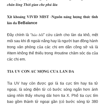
𝒄𝒉𝒂̂𝒏 𝒍𝒐̂𝒏𝒈 𝑻𝒉𝒐̛̀𝒊 𝒈𝒊𝒂𝒏 𝒄𝒉𝒆 𝒑𝒉𝒖̉ 𝒍𝒂̂𝒖
𝐗𝐢̣𝐭 𝐤𝐡𝐨𝐚́𝐧𝐠 𝐕𝐈𝐕𝐈𝐃 𝐌𝐈𝐒𝐓 -𝐍𝐠𝐮𝐨̂̀𝐧 𝐧𝐚̆𝐧𝐠 𝐥𝐮̛𝐨̛̣𝐧𝐠 𝐭𝐡𝐮̛́𝐜 𝐭𝐢̉𝐧𝐡
𝐥𝐚̀𝐧 𝐝𝐚
BeBalance
Đây chính là “𝑏𝑎̉𝑜 𝑏𝑜̂́𝑖” cứu cánh cho làn da khô, mệt
mỏi sau khi đi ngoài nắng hay là người bạn đồng hành
trong văn phòng của các chị em dân công sở và là
#item không thể thiếu trong #routine chăm sóc da của
các chị em.
𝐓𝐈𝐀 𝐔𝐕 𝐂𝐎̛𝐍 𝐀́𝐂 𝐌𝐎̣̂𝐍𝐆 𝐂𝐔̉𝐀 𝐋𝐀̀𝐍 𝐃𝐀
Tia UV hay còn được gọi là tia cực tím hay tia tử
ngoại, là sóng điện từ có bước sóng ngắn hơn ánh
sáng nhìn thấy nhưng dài hơn tia X. Phổ tia cực tím
bao gồm thành tử ngoại gần (có bước sóng từ 380