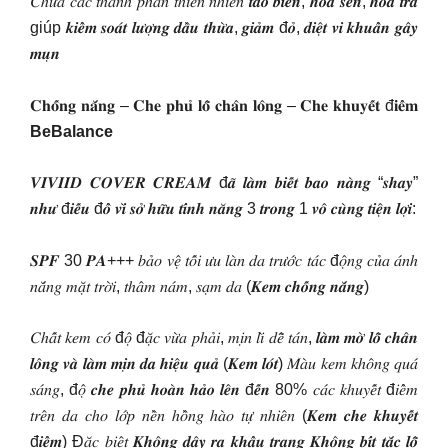
𝐶ℎ𝑢̛́𝑎 𝑐𝑎́𝑐 𝑡ℎ𝑎̀𝑛ℎ 𝑝ℎ𝑎̂̀𝑛 𝑡ℎ𝑖𝑒̂𝑛 𝑛ℎ𝑖𝑒̂𝑛 𝒕𝒂̉𝒐 𝒃𝒊𝒆̂̉𝒏, 𝒉𝒐𝒂 𝒔𝒆𝒏, 𝒉𝒐𝒂 𝒕𝒓𝒂̀
giúp 𝒌𝒊𝒆̂̉𝒎 𝒔𝒐𝒂́𝒕 𝒍𝒖̛𝒐̛̣𝒏𝒈 𝒅𝒂̂̀𝒖 𝒕𝒉𝒖̛̀𝒂, 𝒈𝒊𝒂̉𝒎 đ𝒐̉, 𝒅𝒊𝒆̣̂𝒕 𝒗𝒊 𝒌𝒉𝒖𝒂̂̉𝒏 𝒈𝒂̂𝒚
𝒎𝒖̣𝒏
𝐂𝐡𝐨̂́𝐧𝐠 𝐧𝐚̆́𝐧𝐠 – 𝐂𝐡𝐞 𝐩𝐡𝐮̉ 𝐥𝐨̂̃ 𝐜𝐡𝐚̂𝐧 𝐥𝐨̂𝐧𝐠 – 𝐂𝐡𝐞 𝐤𝐡𝐮𝐲𝐞̂́𝐭 đ𝐢𝐞̂̉𝐦
BeBalance
𝑽𝑰𝑽𝑰𝑰𝑫 𝑪𝑶𝑽𝑬𝑹 𝑪𝑹𝑬𝑨𝑴 đ𝒂̃ 𝒍𝒂̀𝒎 𝒃𝒊𝒆̂́𝒕 𝒃𝒂𝒐 𝒏𝒂̀𝒏𝒈 “𝒔𝒉𝒂𝒚”
𝒏𝒉𝒖̛ đ𝒊𝒆̂́𝒖 đ𝒐̂̉ 𝒗𝒊̀ 𝒔𝒐̛̉ 𝒉𝒖̛̃𝒖 𝒕𝒊́𝒏𝒉 𝒏𝒂̆𝒏𝒈 3 𝒕𝒓𝒐𝒏𝒈 1 𝒗𝒐̂ 𝒄𝒖̀𝒏𝒈 𝒕𝒊𝒆̣̂𝒏 𝒍𝒐̛̣𝒊:
𝑺𝑷𝑭 30 𝑷𝑨+++ 𝑏𝑎̉𝑜 𝑣𝑒̣̂ 𝑡𝑜̂́𝑖 𝑢̛𝑢 𝑙𝑎̀𝑛 𝑑𝑎 𝑡𝑟𝑢̛𝑜̛́𝑐 𝑡𝑎́𝑐 đ𝑜̣̂𝑛𝑔 𝑐𝑢̉𝑎 𝑎́𝑛ℎ
𝑛𝑎̆́𝑛𝑔 𝑚𝑎̣̆𝑡 𝑡𝑟𝑜̛̀𝑖, 𝑡ℎ𝑎̂𝑚 𝑛𝑎́𝑚, 𝑠𝑎̣𝑚 𝑑𝑎 (𝑲𝒆𝒎 𝒄𝒉𝒐̂́𝒏𝒈 𝒏𝒂̆́𝒏𝒈)
𝐶ℎ𝑎̂́𝑡 𝑘𝑒𝑚 𝑐𝑜́ đ𝑜̣̂ đ𝑎̣̆𝑐 𝑣𝑢̛̀𝑎 𝑝ℎ𝑎̉𝑖, 𝑚𝑖̣𝑛 𝑙𝑖̀ 𝑑𝑒̂̃ 𝑡𝑎́𝑛, 𝒍𝒂̀𝒎 𝒎𝒐̛̀ 𝒍𝒐̂̃ 𝒄𝒉𝒂̂𝒏
𝒍𝒐̂𝒏𝒈 𝒗𝒂̀ 𝒍𝒂̀𝒎 𝒎𝒊̣𝒏 𝒅𝒂 𝒉𝒊𝒆̣̂𝒖 𝒒𝒖𝒂̉ (𝑲𝒆𝒎 𝒍𝒐́𝒕) 𝑀𝑎̀𝑢 𝑘𝑒𝑚 𝑘ℎ𝑜̂𝑛𝑔 𝑞𝑢𝑎́
𝑠𝑎́𝑛𝑔, đ𝑜̣̂ 𝒄𝒉𝒆 𝒑𝒉𝒖̉ 𝒉𝒐𝒂̀𝒏 𝒉𝒂̉𝒐 𝒍𝒆̂𝒏 đ𝒆̂́𝒏 80% 𝑐𝑎́𝑐 𝑘ℎ𝑢𝑦𝑒̂́𝑡 đ𝑖𝑒̂̉𝑚
𝑡𝑟𝑒̂𝑛 𝑑𝑎 𝑐ℎ𝑜 𝑙𝑜̛́𝑝 𝑛𝑒̂̀𝑛 ℎ𝑜̂̀𝑛𝑔 ℎ𝑎̀𝑜 𝑡𝑢̛̣ 𝑛ℎ𝑖𝑒̂𝑛 (𝑲𝒆𝒎 𝒄𝒉𝒆 𝒌𝒉𝒖𝒚𝒆̂́𝒕
đ𝒊𝒆̂̉𝒎) Đ𝑎̣̆𝑐 𝑏𝑖𝑒̣̂𝑡 𝑲𝒉𝒐̂𝒏𝒈 𝒅𝒂̂𝒚 𝒓𝒂 𝒌𝒉𝒂̂̉𝒖 𝒕𝒓𝒂𝒏𝒈 𝑲𝒉𝒐̂𝒏𝒈 𝒃𝒊́𝒕 𝒕𝒂̆́𝒄 𝒍𝒐̂̃