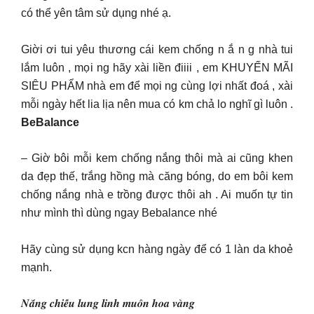
có thể yên tâm sử dụng nhé ạ.
Giời ơi tui yêu thương cái kem chống n ắ n g nhà tui
lắm luôn , mọi ng hãy xài liền điiii , em KHUYẾN MÃI
SIÊU PHẨM nhà em để mọi ng cùng lợi nhất đoá , xài
mỗi ngày hết lia lịa nên mua có km chả lo nghĩ gì luôn .
BeBalance
– Giờ bôi mỗi kem chống nắng thôi mà ai cũng khen
da đẹp thế, trắng hồng mà căng bóng, do em bôi kem
chống nắng nhà e trồng được thôi ah . Ai muốn tự tin
như mình thì dùng ngay Bebalance nhé
Hãy cùng sử dụng kcn hàng ngày để có 1 làn da khoẻ
mạnh.
𝑵𝒂̆́𝒏𝒈 𝒄𝒉𝒊𝒆̂́𝒖 𝒍𝒖𝒏𝒈 𝒍𝒊𝒏𝒉 𝒎𝒖𝒐̂𝒏 𝒉𝒐𝒂 𝒗𝒂̀𝒏𝒈