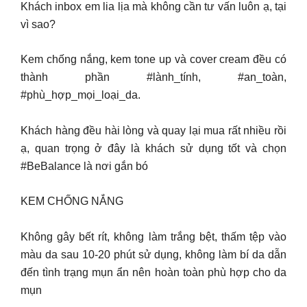
Khách inbox em lia lịa mà không cần tư vấn luôn ạ, tại
vì sao?
Kem chống nắng, kem tone up và cover cream đều có
thành phần #lành_tính, #an_toàn,
#phù_hợp_mọi_loại_da.
Khách hàng đều hài lòng và quay lại mua rất nhiều rồi
ạ, quan trọng ở đây là khách sử dụng tốt và chọn
#BeBalance là nơi gắn bó
KEM CHỐNG NẮNG
Không gây bết rít, không làm trắng bệt, thấm tệp vào
màu da sau 10-20 phút sử dụng, không làm bí da dẫn
đến tình trạng mụn ẩn nên hoàn toàn phù hợp cho da
mụn