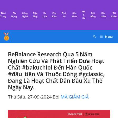
Chuyển
đến
Mẹ
Thời
Gia
Công
Điện
Du
Phụ
Dịch
Sức
Đời
Bảo
Tài
nội
&
Trang
Dụng
Nghệ
Máy
Lịch
Kiện
Vụ
Khỏe
Sống
Hiểm
Chính
Bé
dung
Menu
BeBalance Research Qua 5 Năm
Nghiên Cứu Và Phát Triển Đưa Hoạt
Chất #bakuchiol Đến Hàn Quốc
#đầu_tiên Và Thuộc Dòng #gclassic,
Đang Là Hoạt Chất Dẫn Đầu Xu Thế
Ngày Nay.
Thứ Sáu, 27-09-2024
Bởi
MÃ GIẢM GIÁ