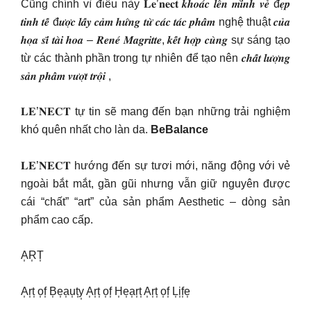
Cũng chính vì điều này 𝐋𝐞’𝐧𝐞𝐜𝐭 𝒌𝒉𝒐𝒂́𝒄 𝒍𝒆̂𝒏 𝒎𝒊̀𝒏𝒉 𝒗𝒆̉ đ𝒆̣𝒑
𝒕𝒊𝒏𝒉 𝒕𝒆̂́ đ𝒖̛𝒐̛̣𝒄 𝒍𝒂̂́𝒚 𝒄𝒂̉𝒎 𝒉𝒖̛́𝒏𝒈 𝒕𝒖̛̀ 𝒄𝒂́𝒄 𝒕𝒂́𝒄 𝒑𝒉𝒂̂̉𝒎 nghệ thuật 𝒄𝒖̉𝒂
𝒉𝒐̣𝒂 𝒔𝒊̃ 𝒕𝒂̀𝒊 𝒉𝒐𝒂 – 𝑹𝒆𝒏𝒆́ 𝑴𝒂𝒈𝒓𝒊𝒕𝒕𝒆, 𝒌𝒆̂́𝒕 𝒉𝒐̛̣𝒑 𝒄𝒖̀𝒏𝒈 sự sáng tạo
từ các thành phần trong tự nhiên để tạo nên 𝒄𝒉𝒂̂́𝒕 𝒍𝒖̛𝒐̛̣𝒏𝒈
𝒔𝒂̉𝒏 𝒑𝒉𝒂̂̉𝒎 𝒗𝒖̛𝒐̛̣𝒕 𝒕𝒓𝒐̣̂𝒊 ,
𝐋𝐄’𝐍𝐄𝐂𝐓 tự tin sẽ mang đến bạn những trải nghiệm
khó quên nhất cho làn da.
BeBalance
𝐋𝐄’𝐍𝐄𝐂𝐓 hướng đến sự tươi mới, năng động với vẻ
ngoài bắt mắt, gần gũi nhưng vẫn giữ nguyên được
cái “chất” “art” của sản phẩm Aesthetic – dòng sản
phẩm cao cấp.
A͎R͎T͎
A͎r͎t͎ o͎f͎ B͎e͎a͎u͎t͎y͎ A͎r͎t͎ o͎f͎ H͎e͎a͎r͎t͎ A͎r͎t͎ o͎f͎ L͎i͎f͎e͎