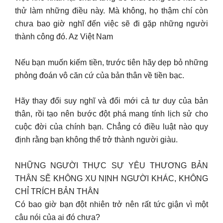
thử làm những điều này. Mà không, họ thậm chí còn
chưa bao giờ nghĩ đến việc sẽ đi gặp những người
thành công đó. Az Việt Nam
Nếu bạn muốn kiếm tiền, trước tiên hãy dẹp bỏ những
phỏng đoán vô căn cứ của bản thân về tiền bạc.
Hãy thay đổi suy nghĩ và đổi mới cả tư duy của bản
thân, rồi tạo nên bước đột phá mang tính lịch sử cho
cuộc đời của chính bạn. Chẳng có điều luật nào quy
định rằng bạn không thể trở thành người giàu.
NHỮNG NGƯỜI THỰC SỰ YÊU THƯƠNG BẢN
THÂN SẼ KHÔNG XU NỊNH NGƯỜI KHÁC, KHÔNG
CHỈ TRÍCH BẢN THÂN
Có bao giờ bạn đột nhiên trở nên rất tức giận vì một
câu nói của ai đó chưa?