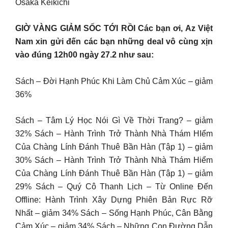
Osaka Keikichi
GIỜ VÀNG GIẢM SỐC TỚI RỒI Các bạn ơi, Az Việt
Nam xin gửi đến các bạn những deal vô cùng xịn
vào đúng 12h00 ngày 27.2 như sau:
︎Sách – Đời Hạnh Phúc Khi Làm Chủ Cảm Xúc – giảm
36%
︎Sách – Tâm Lý Học Nói Gì Về Thời Trang? – giảm
32% ︎Sách – Hành Trình Trở Thành Nhà Thám HIểm
Của Chàng Lính Đánh Thuê Bần Hàn (Tập 1) – giảm
30% ︎Sách – Hành Trình Trở Thành Nhà Thám Hiểm
Của Chàng Lính Đánh Thuê Bần Hàn (Tập 1) – giảm
29% ︎Sách – Quý Cô Thanh Lịch – Từ Online Đến
Offline: Hành Trình Xây Dựng Phiên Bản Rực Rỡ
Nhất – giảm 34% ︎Sách – Sống Hạnh Phúc, Cân Bằng
Cảm Xúc – giảm 34% ︎Sách – Những Con Đường Dẫn