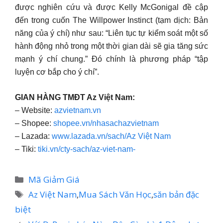
được nghiên cứu và được Kelly McGonigal đề cập
đến trong cuốn The Willpower Instinct (tạm dịch: Bản
năng của ý chí) như sau: “Liên tục tự kiểm soát một số
hành động nhỏ trong một thời gian dài sẽ gia tăng sức
mạnh ý chí chung.” Đó chính là phương pháp “tập
luyện cơ bắp cho ý chí”.
GIAN HÀNG TMĐT Az Việt Nam:
– Website:
azvietnam.vn
– Shopee:
shopee.vn/nhasachazvietnam
– Lazada:
www.lazada.vn/sach/Az Việt Nam
– Tiki:
tiki.vn/cty-sach/az-viet-nam-
Danh
Mã Giảm Giá
mục
Thẻ
Az Việt Nam
,
Mua Sách Văn Học
,
săn bản đặc
biệt