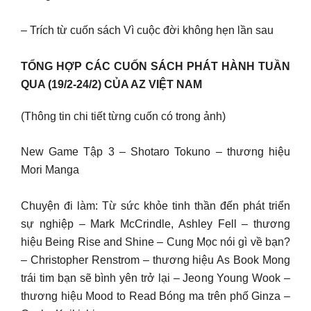
– Trích từ cuốn sách Vì cuộc đời không hẹn lần sau
TỔNG HỢP CÁC CUỐN SÁCH PHÁT HÀNH TUẦN
QUA (19/2-24/2) CỦA AZ VIỆT NAM
(Thông tin chi tiết từng cuốn có trong ảnh)
New Game Tập 3 – Shotaro Tokuno – thương hiệu
Mori Manga
Chuyện đi làm: Từ sức khỏe tinh thần đến phát triển
sự nghiệp – Mark McCrindle, Ashley Fell – thương
hiệu Being Rise and Shine – Cung Mọc nói gì về bạn?
– Christopher Renstrom – thương hiệu As Book Mong
trái tim bạn sẽ bình yên trở lại – Jeong Young Wook –
thương hiệu Mood to Read Bóng ma trên phố Ginza –