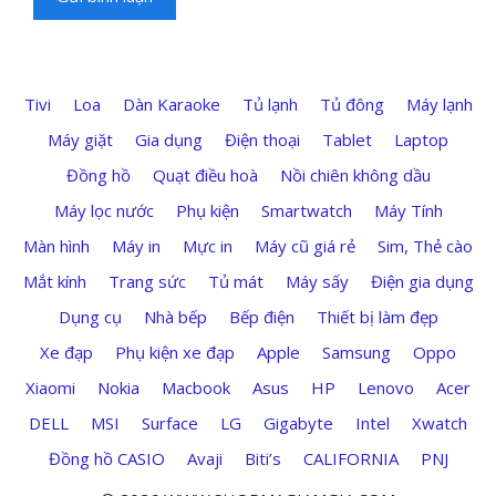
Tivi
Loa
Dàn Karaoke
Tủ lạnh
Tủ đông
Máy lạnh
Máy giặt
Gia dụng
Điện thoại
Tablet
Laptop
Đồng hồ
Quạt điều hoà
Nồi chiên không dầu
Máy lọc nước
Phụ kiện
Smartwatch
Máy Tính
Màn hình
Máy in
Mực in
Máy cũ giá rẻ
Sim, Thẻ cào
Mắt kính
Trang sức
Tủ mát
Máy sấy
Điện gia dụng
Dụng cụ
Nhà bếp
Bếp điện
Thiết bị làm đẹp
Xe đạp
Phụ kiện xe đạp
Apple
Samsung
Oppo
Xiaomi
Nokia
Macbook
Asus
HP
Lenovo
Acer
DELL
MSI
Surface
LG
Gigabyte
Intel
Xwatch
Đồng hồ CASIO
Avaji
Biti’s
CALIFORNIA
PNJ