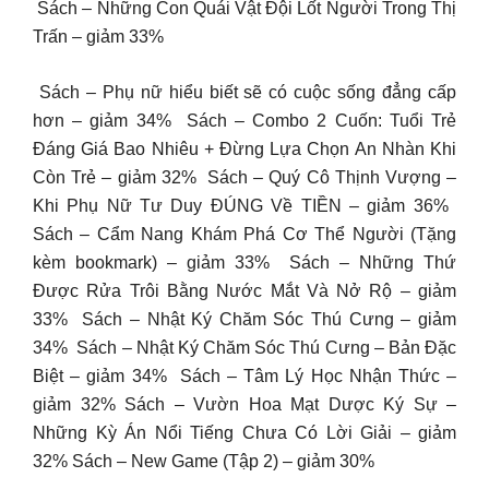
︎ Sách – Những Con Quái Vật Đội Lốt Người Trong Thị
Trấn – giảm 33%
︎ Sách – Phụ nữ hiểu biết sẽ có cuộc sống đẳng cấp
hơn – giảm 34% ︎ Sách – Combo 2 Cuốn: Tuổi Trẻ
Đáng Giá Bao Nhiêu + Đừng Lựa Chọn An Nhàn Khi
Còn Trẻ – giảm 32% ︎ Sách – Quý Cô Thịnh Vượng –
Khi Phụ Nữ Tư Duy ĐÚNG Về TIỀN – giảm 36% ︎
Sách – Cẩm Nang Khám Phá Cơ Thể Người (Tặng
kèm bookmark) – giảm 33% ︎ Sách – Những Thứ
Được Rửa Trôi Bằng Nước Mắt Và Nở Rộ – giảm
33% ︎ Sách – Nhật Ký Chăm Sóc Thú Cưng – giảm
34% ︎ Sách – Nhật Ký Chăm Sóc Thú Cưng – Bản Đặc
Biệt – giảm 34% ︎ Sách – Tâm Lý Học Nhận Thức –
giảm 32% Sách – Vườn Hoa Mạt Dược Ký Sự –
Những Kỳ Án Nổi Tiếng Chưa Có Lời Giải – giảm
32% ︎Sách – New Game (Tập 2) – giảm 30%