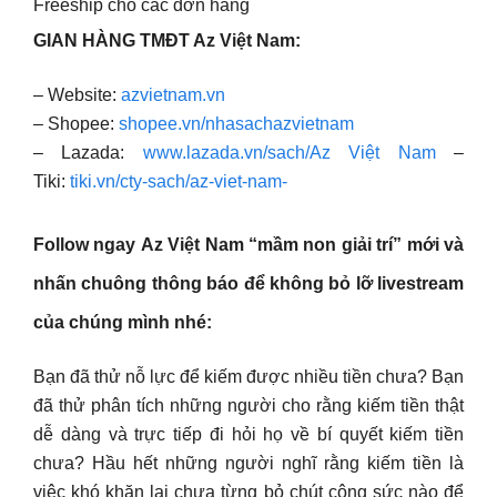
Freeship cho các đơn hàng
GIAN HÀNG TMĐT Az Việt Nam:
– Website:
azvietnam.vn
– Shopee:
shopee.vn/nhasachazvietnam
– Lazada:
www.lazada.vn/sach/Az Việt Nam
–
Tiki:
tiki.vn/cty-sach/az-viet-nam-
Follow ngay
Az Việt Nam
“mầm non giải trí” mới và
nhấn chuông thông báo để không bỏ lỡ livestream
của chúng mình nhé:
Bạn đã thử nỗ lực để kiếm được nhiều tiền chưa? Bạn
đã thử phân tích những người cho rằng kiếm tiền thật
dễ dàng và trực tiếp đi hỏi họ về bí quyết kiếm tiền
chưa? Hầu hết những người nghĩ rằng kiếm tiền là
việc khó khăn lại chưa từng bỏ chút công sức nào để