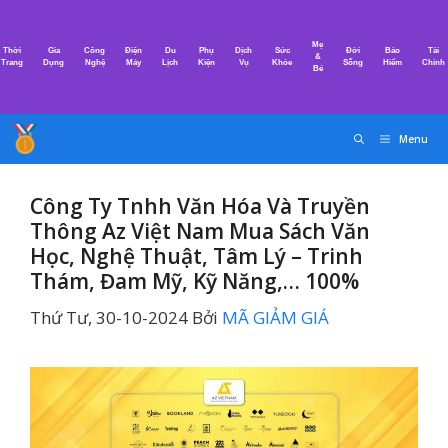
Chuyển
đến
Mẹ
Thời
Gia
Công
Điện
Du
Phụ
Dịch
Sức
Đời
Bảo
Tài
nội
&
Trang
Dụng
Nghệ
Máy
Lịch
Kiện
Vụ
Khỏe
Sống
Hiểm
Chính
Bé
dung
Menu
Công Ty Tnhh Văn Hóa Và Truyền
Thông Az Việt Nam Mua Sách Văn
Học, Nghệ Thuật, Tâm Lý – Trinh
Thám, Đam Mỹ, Kỹ Năng,… 100%
Thứ Tư, 30-10-2024
Bởi
MÃ GIẢM GIÁ