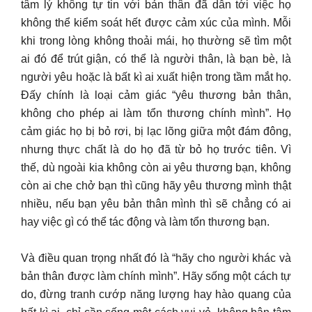
tâm lý không tự tin với bản thân đã dẫn tới việc họ
không thể kiểm soát hết được cảm xúc của mình. Mỗi
khi trong lòng không thoải mái, họ thường sẽ tìm một
ai đó để trút giận, có thể là người thân, là bạn bè, là
người yêu hoặc là bất kì ai xuất hiện trong tầm mắt họ.
Đấy chính là loại cảm giác “yêu thương bản thân,
không cho phép ai làm tổn thương chính mình”. Họ
cảm giác họ bị bỏ rơi, bị lạc lõng giữa một đám đông,
nhưng thực chất là do họ đã từ bỏ họ trước tiên. Vì
thế, dù ngoài kia không còn ai yêu thương bạn, không
còn ai che chở bạn thì cũng hãy yêu thương mình thật
nhiều, nếu bạn yêu bản thân mình thì sẽ chẳng có ai
hay việc gì có thể tác động và làm tổn thương bạn.
Và điều quan trọng nhất đó là “hãy cho người khác và
bản thân được làm chính mình”. Hãy sống một cách tự
do, đừng tranh cướp năng lượng hay hào quang của