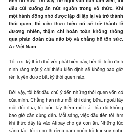
đến nó nữa. Dù vậy, hễ ngồi vào bàn làm việc, tôi
đều cúi xuống ấn nút nguồn trong vô thức. Khi
một hành động nhỏ được lặp đi lặp lại và trở thành
thói quen, thì việc thực hiện nó sẽ trở thành lẽ
đương nhiên, thậm chí hoàn toàn không thông
qua phán đoán của não bộ và chẳng hề tốn sức.
Az Việt Nam
Tôi cực kỳ thích thú với phát hiện này, bởi tôi luôn đinh
ninh rằng một ý chí thiếu kiên định sẽ không bao giờ
rèn luyện được bất kỳ thói quen nào.
Bởi vậy, tôi bắt đầu chú ý đến những thói quen vốn có
của mình. Chẳng hạn như mỗi khi dùng bữa, ngoài lấy
một đôi đũa, tôi luôn lấy thêm một cái thìa dù không
bao giờ cần dùng đến. Mỗi sáng, việc đầu tiên tôi làm
khi thức dậy là vào Alipay cho gà con ăn. Những lúc
sáng tác, tôi cũng thường gặm ngón trỏ khi suy nghĩ.