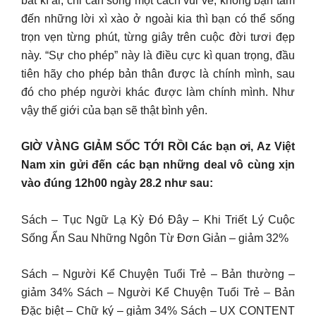
bất kì ai, chỉ cần sống một cách vui vẻ, không bận tâm
đến những lời xì xào ở ngoài kia thì bạn có thể sống
trọn vẹn từng phút, từng giây trên cuộc đời tươi đẹp
này. “Sự cho phép” này là điều cực kì quan trọng, đầu
tiên hãy cho phép bản thân được là chính mình, sau
đó cho phép người khác được làm chính mình. Như
vậy thế giới của bạn sẽ thật bình yên.
GIỜ VÀNG GIẢM SỐC TỚI RỒI Các bạn ơi, Az Việt
Nam xin gửi đến các bạn những deal vô cùng xịn
vào đúng 12h00 ngày 28.2 như sau:
︎Sách – Tục Ngữ Lạ Kỳ Đó Đây – Khi Triết Lý Cuộc
Sống Ẩn Sau Những Ngôn Từ Đơn Giản – giảm 32%
︎Sách – Người Kể Chuyện Tuổi Trẻ – Bản thường –
giảm 34% ︎Sách – Người Kể Chuyện Tuổi Trẻ – Bản
Đặc biệt – Chữ ký – giảm 34% ︎Sách – UX CONTENT