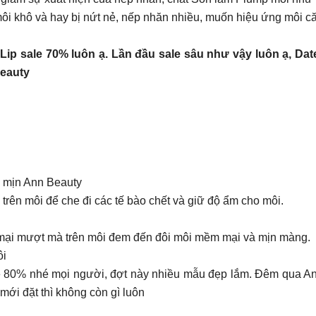
môi khô và hay bị nứt nẻ, nếp nhăn nhiều, muốn hiệu ứng môi 
ip sale 70% luôn ạ. Lần đầu sale sâu như vậy luôn ạ, Da
Beauty
ì mịn Ann Beauty
rên môi để che đi các tế bào chết và giữ độ ẩm cho môi.
ại mượt mà trên môi đem đến đôi môi mềm mại và mịn màng.
ôi
80% nhé mọi người, đợt này nhiều mẫu đẹp lắm. Đêm qua An
mới đặt thì không còn gì luôn