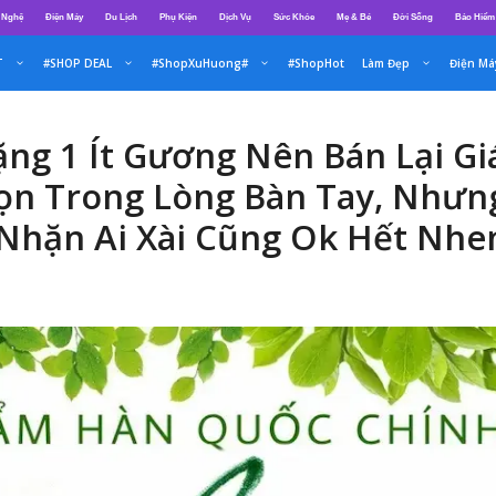
 Nghệ
Điện Máy
Du Lịch
Phụ Kiện
Dịch Vụ
Sức Khỏe
Mẹ & Bé
Đời Sống
Bảo Hiểm
T
#SHOP DEAL
#ShopXuHuong#
#ShopHot
Làm Đẹp
Điện Má
ng 1 Ít Gương Nên Bán Lại Gi
ọn Trong Lòng Bàn Tay, Nhưng
Nhặn Ai Xài Cũng Ok Hết Nhe