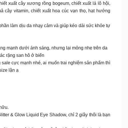
iết xuất cây xương rồng bogeum, chiết xuất lá lô hội,
quả cây vitamin, chiết xuất hoa cúc vạn thọ, hạt hướng
phần làm dịu da nhạy cảm và giúp kéo dài sức khỏe tự
nắng mạnh dưới ánh sáng, nhưng lại mỏng nhẹ trên da
ác rặng san hô ở biển
g sale cực mạnh nhé, ai muốn trai nghiệm sản phẩm thì
ize lận ạ
hữu.
itter & Glow Liquid Eye Shadow, chỉ 2 giây thôi là bạn