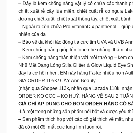
– Đây là kem chống nắng vật lý có chứa các thanh phầ
chiết xuất rễ cây lúa miến, chiết xuất rễ cỏ ngựa Lak
dương chiết xuất, chiết xuất thông tây, chiết xuất bánh
– Ngoài ra còn chứa Pro-vitaminD x panthenol – giúp
nhiên của da
– Bảo vệ da khỏi tác động tia cực tím UVA và UVB An
– Kem chống nắng giúp lên tone nhẹ nhàng, thấm nhan
– Kem chống nắng thân thiện với môi trường – kem ch
Nhũ Mắt Dạng Lỏng Stila Glitter & Glow Liquid Eye Sh
đây là cơ hội nhen. EM này hàng Fa-ke nhiều hơn Auth 
GIÁ ORDER 105K/ CÂY Ann Beauty
(nhận qua Shopee 113k, nhận qua Lazada 118k, nhận 
ORDER KO CỌC – KO HUỶ, HÀNG VỀ SAU 2 TUẦN
GIÁ CHỈ ÁP DỤNG CHO ĐƠN ORDER HÀNG CÓ S
-Là một trong những sản phẩm nổi bật và được yêu th
– Sản phẩm thích hợp với các cô gái thích vẽ mắt, như
đã có một đôi mắt cực lung linh luôn rồi.