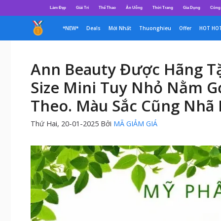
Chuyển
Làm Đẹp
Giải Trí
Thể Thao
Ăn Uống
Thời Trang
Gia Dụng
Công
đến
nội
*NEW*
Deals
Mới Nhất
Thuonghieu
Offer
HOT HO
dung
Ann Beauty Được Hãng Tặ
Size Mini Tuy Nhỏ Nằm G
Theo. Màu Sắc Cũng Nhã 
Thứ Hai, 20-01-2025
Bởi
MÃ GIẢM GIÁ