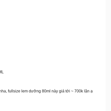
ML
a, fullsize lem dưỡng 80ml này giá tới ~ 700k lận ạ