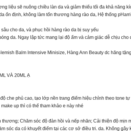
ng liệu sẽ nuông chiều làn da và giảm thiểu tối đa khả năng k
da ổn định, không làm tổn thương hàng rào da, Hệ thống pHarr
sâu cho da, và phục hồi hàng rào da bị suy yếu
óng da. Ngay lập tức mang lại độ ẩm và cảm giác dễ chịu cho 
ish Balm Intensive Minisize, Hàng Ann Beauty dc hãng tặng nê
0ML VÀ 20ML Ạ
ộ che phủ cao, tạo lớp nền trang điểm hiệu chỉnh theo tone tự
 make up thì có thể tham khảo e này nhé
 thương; Chăm sóc độ đàn hồi và nếp nhăn; Cải thiện độ mịn 
ăm sóc da có khuyết điểm tại các cơ sở điều tri. da. Không gây