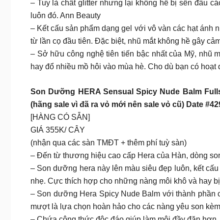
– Tuy là chất glitter nhưng lại không hề bị sến đâu 
luôn đó. Ann Beauty
– Kết cấu sản phẩm dạng gel với vô vàn các hạt ánh n
từ lần cọ đầu tiên. Đặc biệt, nhũ mắt không hề gây c
– Sở hữu công nghệ tiên tiến bậc nhất của Mỹ, nhũ m
hay đổ nhiều mồ hôi vào mùa hè. Cho dù bạn có hoạt đ
Son Dưỡng HERA Sensual Spicy Nude Balm Fullsi
(hãng sale vì đã ra vỏ mới nên sale vỏ cũ) Date #4
[HÀNG CÓ SẴN]
GIÁ 355K/ CÂY
(nhận qua các sàn TMĐT + thêm phí tuỳ sàn)
– Đến từ thương hiệu cao cấp Hera của Hàn, dòng s
– Son dưỡng hera này lên màu siêu đẹp luôn, kết cấu 
nhẹ. Cực thích hợp cho những nàng môi khô và hay bị
– Son dưỡng Hera Spicy Nude Balm với thành phần các 
mượt là lựa chọn hoàn hảo cho các nàng yêu son kè
– Chứa công thức độc đáo giúp làm môi đầy đặn hơn, g