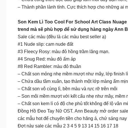
– Thành phần lành tính. Cực thích hợp cho những ai 
Son Kem Lì Too Cool For School Art Class Nuage L
trend mà sẽ phù hợp để sử dụng hàng ngày Ann 
Sale các màu (đều là các màu best seller ạ)
#1 Nude slip: cam nude đất
#3 Fleecy Rosy: màu đỏ hồng trầm lãng mạn.
#4 Snug Red: màu đỏ ấm áp
#8 Red Rambler: màu đỏ thuần
– Chất son mỏng nhẹ mềm mượt như mây, lớp finish l
– Chứa dầu tầm xuân, tạo thành một lớp màng ẩm mịn t
– Chất son vô cùng lì, bền màu và rực rỡ trên môi
– Son môi mềm mượt với kết cấu nhẹ như mây, mềm m
– Chất son kem lì có độ che phủ tốt không để lộ vân m
Đồng Hồ Đeo Tay Nữ OST. Ann Beauty mở order sale 
các mẫu hot để chuyển tiền cho hãng á, chứ sáng nay 
Đợt này sale các mẫu 2 3 4 5 9 13 14 15 16 17 18