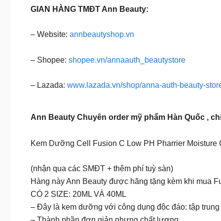
GIAN HÀNG TMĐT Ann Beauty:
– Website:
annbeautyshop.vn
– Shopee:
shopee.vn/annaauth_beautystore
– Lazada:
www.lazada.vn/shop/anna-auth-beauty-stor
Ann Beauty Chuyên order mỹ phẩm Hàn Quốc , c
Kem Dưỡng Cell Fusion C Low PH Pharrier Moisture
(nhận qua các SMĐT + thêm phí tuỳ sàn)
Hàng này Ann Beauty được hãng tặng kèm khi mua Fulls
CÓ 2 SIZE: 20ML VÀ 40ML
– Đây là kem dưỡng với công dụng độc đáo: tập trung
– Thành phần đơn giản nhưng chất lượng