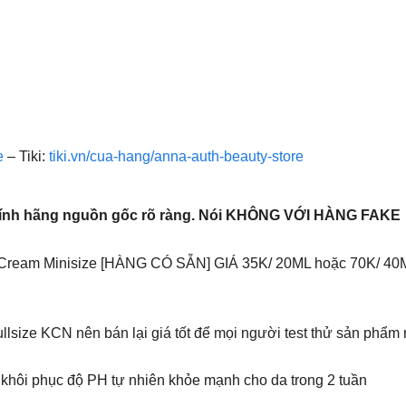
e
– Tiki:
tiki.vn/cua-hang/anna-auth-beauty-store
hính hãng nguồn gốc rõ ràng. Nói KHÔNG VỚI HÀNG FAKE
 Cream Minisize [HÀNG CÓ SẴN] GIÁ 35K/ 20ML hoặc 70K/ 40
ize KCN nên bán lại giá tốt để mọi người test thử sản phẩm nh
 khôi phục độ PH tự nhiên khỏe mạnh cho da trong 2 tuần