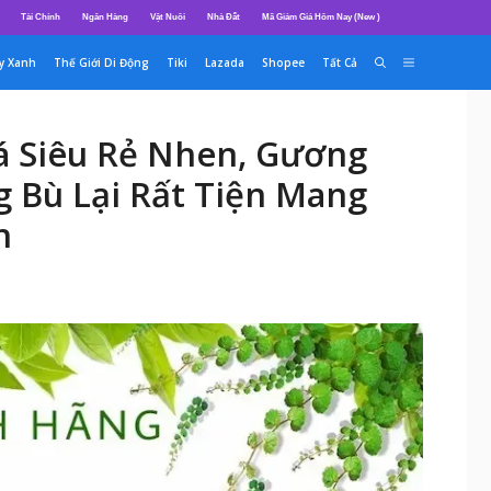
Tài Chính
Ngân Hàng
Vật Nuôi
Nhà Đất
Mã Giảm Giá Hôm Nay (New )
y Xanh
Thế Giới Di Động
Tiki
Lazada
Shopee
Tất Cả
á Siêu Rẻ Nhen, Gương
 Bù Lại Rất Tiện Mang
n