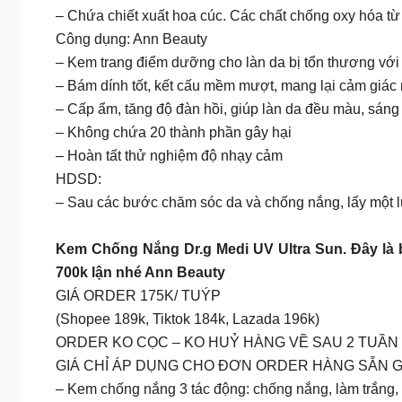
– Chứa chiết xuất hoa cúc. Các chất chống oxy hóa từ 
Công dụng: Ann Beauty
– Kem trang điểm dưỡng cho làn da bị tổn thương với đ
– Bám dính tốt, kết cấu mềm mượt, mang lại cảm giác m
– Cấp ẩm, tăng độ đàn hồi, giúp làn da đều màu, sáng 
– Không chứa 20 thành phần gây hại
– Hoàn tất thử nghiệm độ nhạy cảm
HDSD:
– Sau các bước chăm sóc da và chống nắng, lấy một l
Kem Chống Nắng Dr.g Medi UV Ultra Sun. Đây là 
700k lận nhé Ann Beauty
GIÁ ORDER 175K/ TUÝP
(Shopee 189k, Tiktok 184k, Lazada 196k)
ORDER KO CỌC – KO HUỶ HÀNG VỀ SAU 2 TUẦN
GIÁ CHỈ ÁP DỤNG CHO ĐƠN ORDER HÀNG SẴN G
– Kem chống nắng 3 tác động: chống nắng, làm trắng