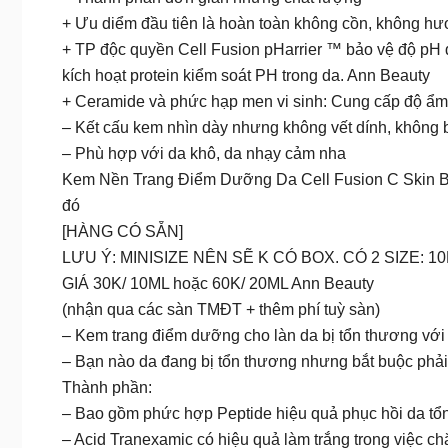
+ Ưu diểm đầu tiên là hoàn toàn không cồn, không hươ
+ TP độc quyền Cell Fusion pHarrier ™ bảo vệ độ pH 
kích hoạt protein kiểm soát PH trong da. Ann Beauty
+ Ceramide và phức hạp men vi sinh: Cung cấp độ ẩm 
– Kết cấu kem nhìn dày nhưng không vết dính, không b
– Phù hợp với da khô, da nhạy cảm nha
Kem Nền Trang Điểm Dưỡng Da Cell Fusion C Skin Blem
đó
[HÀNG CÓ SẴN]
LƯU Ý: MINISIZE NÊN SẼ K CÓ BOX. CÓ 2 SIZE: 1
GIÁ 30K/ 10ML hoặc 60K/ 20ML Ann Beauty
(nhận qua các sàn TMĐT + thêm phí tuỳ sàn)
– Kem trang điểm dưỡng cho làn da bị tổn thương với đ
– Bạn nào da đang bị tổn thương nhưng bắt buộc phải
Thành phần:
– Bao gồm phức hợp Peptide hiệu quả phục hồi da tổn
– Acid Tranexamic có hiệu quả làm trắng trong việc ch