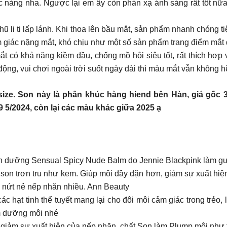
các nàng nha. Ngược lại em ấy còn phản xạ ánh sáng rất tốt n
hũ li ti lấp lánh. Khi thoa lên bầu mắt, sản phẩm nhanh chóng 
ảm giác nặng mắt, khó chịu như một số sản phẩm trang điểm mắt
ắt có khả năng kiềm dầu, chống mồ hôi siêu tốt, rất thích hợ
ộng, vui chơi ngoài trời suốt ngày dài thì màu mắt vẫn không 
ze. Son này là phân khúc hàng hiend bên Hàn, giá gốc 3
29 5/2024, còn lại các màu khác giữa 2025 ạ
on dưỡng Sensual Spicy Nude Balm do Jennie Blackpink làm g
son trơn tru như kem. Giúp môi đầy đặn hơn, giảm sự xuất hiện
 nứt nẻ nếp nhăn nhiều. Ann Beauty
hạt tinh thể tuyết mang lại cho đôi môi cảm giác trong trẻo, l
m dưỡng môi nhé
iảm sự xuất hiện của nếp nhăn, chất Son làm Plump môi như ti