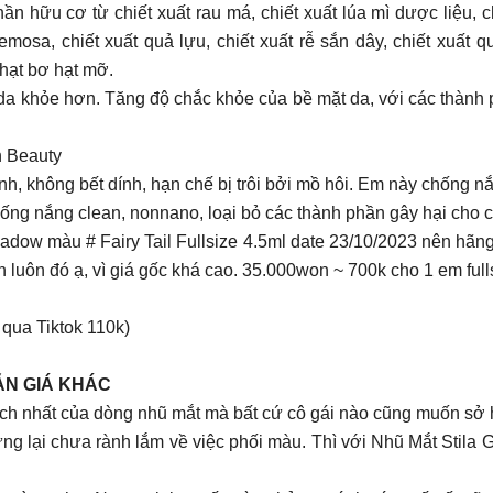
n hữu cơ từ chiết xuất rau má, chiết xuất lúa mì dược liệu, ch
emosa, chiết xuất quả lựu, chiết xuất rễ sắn dây, chiết xuất 
 hạt bơ hạt mỡ.
 da khỏe hơn. Tăng độ chắc khỏe của bề mặt da, với các thành 
n Beauty
h, không bết dính, hạn chế bị trôi bởi mồ hôi. Em này chống 
ống nắng clean, nonnano, loại bỏ các thành phần gây hại cho c
adow màu # Fairy Tail Fullsize 4.5ml date 23/10/2023 nên hãn
luôn đó ạ, vì giá gốc khá cao. 35.000won ~ 700k cho 1 em fulls
qua Tiktok 110k)
ẴN GIÁ KHÁC
ích nhất của dòng nhũ mắt mà bất cứ cô gái nào cũng muốn sở 
ng lại chưa rành lắm về việc phối màu. Thì với Nhũ Mắt Stila Gl