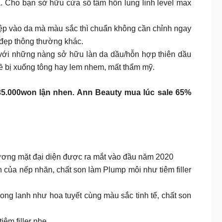
ữa. Cho bạn sở hữu cửa sổ tâm hồn lung linh level max
tiệp vào da mà màu sắc thì chuẩn không cần chỉnh ngay
 đẹp thông thường khác.
p với những nàng sở hữu làn da dầu/hỗn hợp thiên dầu
hề bị xuống tông hay lem nhem, mất thẩm mỹ.
5.000won lận nhen. Ann Beauty mua lúc sale 65%
ương mặt đại diện được ra mắt vào đầu năm 2020
 của nếp nhăn, chất son làm Plump môi như tiêm filler
ong lanh như hoa tuyết cùng màu sắc tinh tế, chất son
êm filler nhẹ.