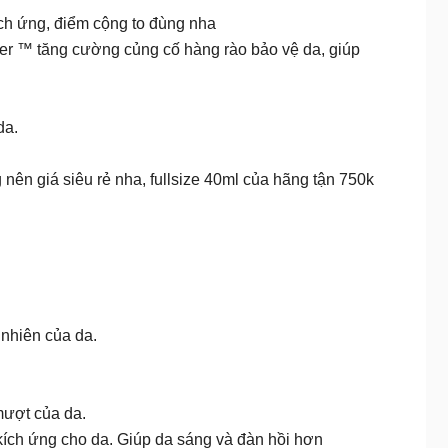
ích ứng, điểm cộng to đùng nha
ier ™ tăng cường củng cố hàng rào bảo vệ da, giúp
da.
n giá siêu rẻ nha, fullsize 40ml của hãng tận 750k
 nhiên của da.
mượt của da.
 kích ứng cho da. Giúp da sáng và đàn hồi hơn