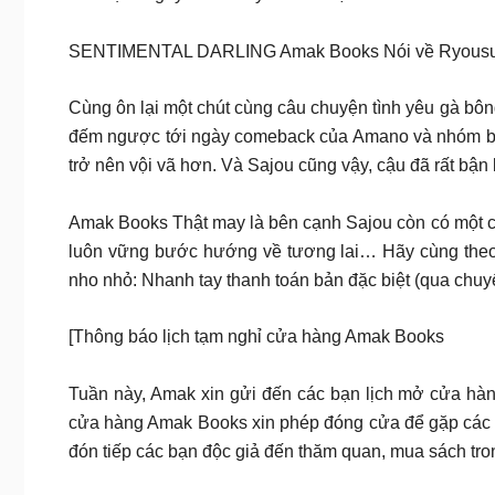
SENTIMENTAL DARLING Amak Books Nói về Ryousuke v
Cùng ôn lại một chút cùng câu chuyện tình yêu gà bô
đếm ngược tới ngày comeback của Amano và nhóm bạ
trở nên vội vã hơn. Và Sajou cũng vậy, cậu đã rất bận 
Amak Books Thật may là bên cạnh Sajou còn có một ch
luôn vững bước hướng về tương lai… Hãy cùng theo
nho nhỏ: Nhanh tay thanh toán bản đặc biệt (qua ch
[Thông báo lịch tạm nghỉ cửa hàng Amak Books
Tuần này, Amak xin gửi đến các bạn lịch mở cửa hàn
cửa hàng Amak Books xin phép đóng cửa để gặp các b
đón tiếp các bạn độc giả đến thăm quan, mua sách tr