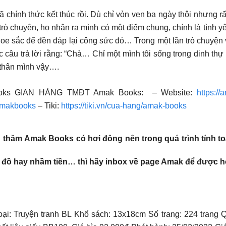
ã chính thức kết thúc rồi. Dù chỉ vỏn vẹn ba ngày thôi nhưng r
 trò chuyện, họ nhận ra mình có một điểm chung, chính là tình y
oe sắc để đền đáp lại công sức đó… Trong một lần trò chuyện v
 câu trả lời rằng: “Chà… Chỉ một mình tôi sống trong dinh thự
 thân mình vậy….
oks GIAN HÀNG TMĐT Amak Books: – Website:
https://
/amakbooks
– Tiki:
https://tiki.vn/cua-hang/amak-books
n thăm
Amak Books
có hơi đông nên trong quá trình tính t
u đồ hay nhầm tiền… thì hãy inbox về page Amak để được h
ại: Truyện tranh BL Khổ sách: 13x18cm Số trang: 224 trang 