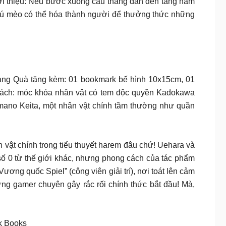
iới thiệu: Nếu bước xuống cầu thang dẫn đến tầng hầm
chú mèo có thể hóa thành người để thưởng thức những
trang Quà tặng kèm: 01 bookmark bế hình 10x15cm, 01
sách: móc khóa nhân vật có tem độc quyền Kadokawa
Amano Keita, một nhân vật chính tầm thường như quần
 vật chính trong tiểu thuyết harem đâu chứ! Uehara và
số 0 từ thế giới khác, nhưng phong cách của tác phẩm
ơng quốc Spiel” (công viên giải trí), nơi toát lên cảm
ng gamer chuyên gây rắc rối chính thức bắt đầu! Mà,
ak Books