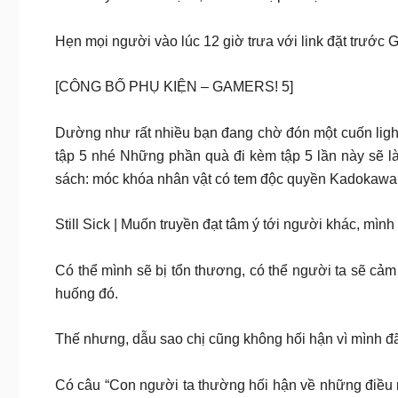
Hẹn mọi người vào lúc 12 giờ trưa với link đặt trước
[CÔNG BỐ PHỤ KIỆN – GAMERS! 5]
Dường như rất nhiều bạn đang chờ đón một cuốn ligh
tập 5 nhé Những phần quà đi kèm tập 5 lần này sẽ là
sách: móc khóa nhân vật có tem độc quyền Kadokaw
Still Sick | Muốn truyền đạt tâm ý tới người khác, mìn
Có thể mình sẽ bị tổn thương, có thể người ta sẽ cả
huống đó.
Thế nhưng, dẫu sao chị cũng không hối hận vì mình đ
Có câu “Con người ta thường hối hận về những điều m