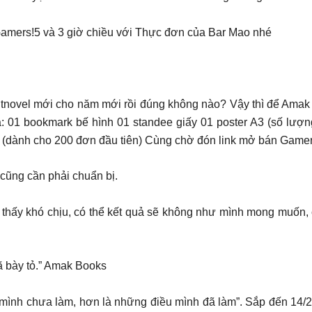
 Gamers!5 và 3 giờ chiều với Thực đơn của Bar Mao nhé
tnovel mới cho năm mới rồi đúng không nào? Vậy thì để Amak 
: 01 bookmark bế hình 01 standee giấy 01 poster A3 (số lượn
a (dành cho 200 đơn đầu tiên) Cùng chờ đón link mở bán Gamer
h cũng cần phải chuẩn bị.
m thấy khó chịu, có thể kết quả sẽ không như mình mong muốn, 
ã bày tỏ.” Amak Books
ình chưa làm, hơn là những điều mình đã làm”. Sắp đến 14/2 r