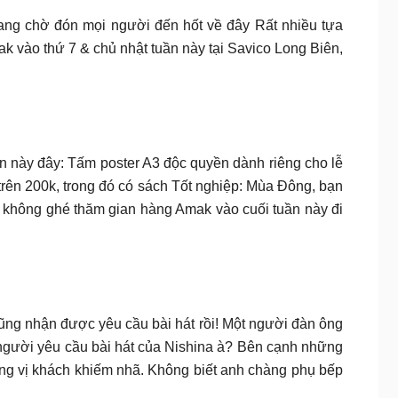
đang chờ đón mọi người đến hốt về đây Rất nhiều tựa
k vào thứ 7 & chủ nhật tuần này tại Savico Long Biên,
ần này đây: Tấm poster A3 độc quyền dành riêng cho lễ
rên 200k, trong đó có sách Tốt nghiệp: Mùa Đông, bạn
à không ghé thăm gian hàng Amak vào cuối tuần này đi
cũng nhận được yêu cầu bài hát rồi! Một người đàn ông
à người yêu cầu bài hát của Nishina à? Bên cạnh những
ững vị khách khiếm nhã. Không biết anh chàng phụ bếp