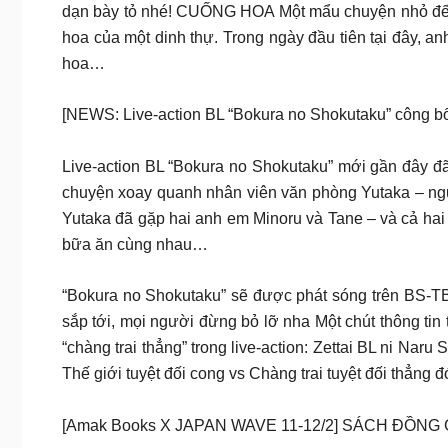
dạn bày tỏ nhé! CUỐNG HOA Một mẩu chuyện nhỏ đế
hoa của một dinh thự. Trong ngày đầu tiên tại đây, an
hoa…
[NEWS: Live-action BL “Bokura no Shokutaku” công b
Live-action BL “Bokura no Shokutaku” mới gần đây đã 
chuyện xoay quanh nhân viên văn phòng Yutaka – ngư
Yutaka đã gặp hai anh em Minoru và Tane – và cả hai
bữa ăn cùng nhau…
“Bokura no Shokutaku” sẽ được phát sóng trên BS-T
sắp tới, mọi người đừng bỏ lỡ nha Một chút thông tin th
“chàng trai thẳng” trong live-action: Zettai BL ni Nar
Thế giới tuyệt đối cong vs Chàng trai tuyệt đối thẳng đ
[Amak Books X JAPAN WAVE 11-12/2] SÁCH ĐỒNG 