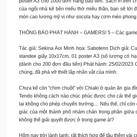
poster A3 cho 1000 đơn hàng đầu tiên. Sách in trên 
của ngôi nhà kế bên miếu thờ miêu thần, bạn sẽ tới
món cao lương mỹ vị như socola hay cơm mèo phong 
THÔNG BÁO PHÁT HÀNH – GAMERS! 5 – Các game th
Tác giả: Sekina Aoi Minh họa: Sabotenn Dịch giả: C
standee giấy 10x17cm, 01 poster A3 (số lượng có hạn)
(dành cho 200 đơn đầu tiên) Phát hành: 25/02/2023 
chúng, đã phá vỡ thiết lập nhân vật của mình.
Chưa kể còn “chim chuột” với Chiaki ở quán ăn gia đì
Tendo không cách nào chúc phúc được cho cái thế giớ
lại không cho phép chuyển trường… Nếu thế, chỉ còn cá
giác của một thành phố nhàm chán trong phần giữa c
không thể giải quyết được ở trong game à!?
Hôm nay trời lành lạnh, rất thích hợp để tậu thêm và