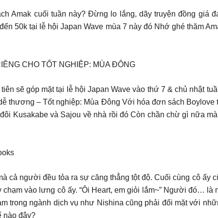
ách Amak cuối tuần này? Đừng lo lắng, dãy truyện đồng giá 
 đến 50k tại lễ hội Japan Wave mùa 7 này đó Nhớ ghé thăm Ama
 RIÊNG CHO TỐT NGHIỆP: MÙA ĐÔNG
iên sẽ góp mặt tại lễ hội Japan Wave vào thứ 7 & chủ nhật tu
dễ thương – Tốt nghiệp: Mùa Đông Với hóa đơn sách Boylove t
p đôi Kusakabe và Sajou về nhà rồi đó Còn chần chừ gì nữa m
ooks
mà cả người đều tỏa ra sự căng thẳng tột độ. Cuối cùng cô ấy 
ay chạm vào lưng cô ấy. “Ôi Heart, em giỏi lắm~” Người đó… l
làm trong ngành dịch vụ như Nishina cũng phải đối mặt với nh
hế nào đây?