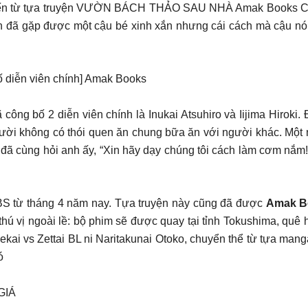
n từ tựa truyện VƯỜN BÁCH THẢO SAU NHÀ Amak Books Có an
h đã gặp được một cậu bé xinh xắn nhưng cái cách mà cậu nói c
ố diễn viên chính] Amak Books
công bố 2 diễn viên chính là Inukai Atsuhiro và Iijima Hiroki
ời không có thói quen ăn chung bữa ăn với người khác. Một ng
 đã cùng hỏi anh ấy, “Xin hãy dạy chúng tôi cách làm cơm nắm!
BS từ tháng 4 năm nay. Tựa truyện này cũng đã được
Amak 
ú vị ngoài lề: bộ phim sẽ được quay tại tỉnh Tokushima, quê h
u Sekai vs Zettai BL ni Naritakunai Otoko, chuyển thể từ tựa m
ó
GIÁ