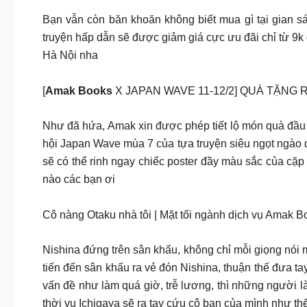
Bạn vẫn còn băn khoăn không biết mua gì tại gian s
truyện hấp dẫn sẽ được giảm giá cực ưu đãi chỉ từ 9k
Hà Nội nha
[
Amak Books
X JAPAN WAVE 11-12/2] QUÀ TẶNG
Như đã hứa, Amak xin được phép tiết lộ món quà đầu t
hội Japan Wave mùa 7 của tựa truyện siêu ngọt ngào 
sẽ có thể rinh ngay chiếc poster đầy màu sắc của cặ
nào các bạn ơi
Cô nàng Otaku nhà tôi | Mặt tối ngành dịch vụ Amak B
Nishina đứng trên sân khấu, không chỉ mỗi giọng nói 
tiến đến sân khấu ra vẻ đón Nishina, thuận thế đưa t
vấn đề như làm quá giờ, trễ lương, thì những người 
thời vụ Ichigaya sẽ ra tay cứu cô bạn của mình như t