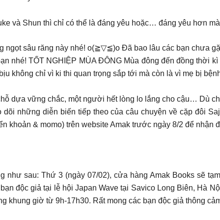
à Shun thì chỉ có thể là đáng yêu hoặc… đáng yêu hơn mà t
ng ngọt sâu răng này nhé! o(≧▽≦)o Đã bao lâu các bạn chưa gặp
n nhé! TỐT NGHIỆP MÙA ĐÔNG Mùa đông đến đồng thời kì thi
bịu không chỉ vì ki thi quan trọng sắp tới mà còn là vì mẹ bị bệ
ỗ dựa vững chắc, một người hết lòng lo lắng cho cậu… Dù cho
 dõi những diễn biến tiếp theo của câu chuyện về cặp đôi
uyển khoản & momo) trên website Amak trước ngày 8/2 để nhận
g như sau: Thứ 3 (ngày 07/02), cửa hàng Amak Books sẽ tạm 
ạn độc giả tại lễ hội Japan Wave tại Savico Long Biên, Hà 
ong khung giờ từ 9h-17h30. Rất mong các bạn độc giả thông c