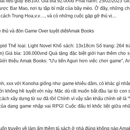
chất liệu giấy BB100. Giá bìa 92.000đ Phát hành: 25/02/2023 G
 được Bar Mao, nơi tụ tập bí mật của bầy mèo. Ở đây, những 
cách Trung Hoa,v.v…, và có những cuộc gặp gỡ thú vị…
ủ và đòn Game Over tuyệt diệtAmak Books
upid Thể loại: Light Novel Khổ sách: 13x18cm Số trang: 264 
 Giá bìa: 108.000vnd Quà tặng đặc biệt giới hạn thêm cho 
Giới thiệu Amak Books: “Ưu tiên Aguri hơn việc chơi game”, 
nh, xxx với Konoha giống như game khiêu dâm, có khác gì nhân
i không hề tuyệt vời này. Mặc dù rất muốn bắt đầu lại từ con 
ch xây dựng từ sự đã rồi! Chính vì vậy sân khấu chính sẽ là “Vư
ủa dạng game nhập vai RPG! Cuộc đấu trí khốc liệt giữa nhữ
i cuốn truyện về làm ấm thêm tủ sách ở nhà đúng không nào Am