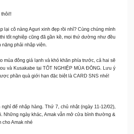
hôi!!
 lại cô nàng Aguri xinh đẹp rồi nhỉ? Cùng chúng mình
 tốt nghiệp cũng đã gần kề, mọi thứ dường như đều
nh nặng phải nhập viện.
 mùa đông giá lạnh và khó khăn phía trước, cả hai sẽ
 Sajou và Kusakabe tại TỐT NGHIỆP MÙA ĐÔNG. Lưu ý
 được phần quà giới hạn đặc biệt là CARD SNS nhé!
nghỉ để nhập hàng. Thứ 7, chủ nhật (ngày 11-12/02),
Nội. Những ngày khác, Amak vẫn mở cửa bình thường &
ảm cho Amak nhé