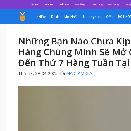
Chuyển
Làm Đẹp
Giải Trí
Thể Thao
Ăn Uống
Thời Trang
Gia Dụng
Công
đến
nội
*NEW*
Deals
Mới Nhất
Thuonghieu
Offer
HOT HO
dung
Những Bạn Nào Chưa Kịp
Hàng Chúng Mình Sẽ Mở C
Đến Thứ 7 Hàng Tuần Tại
Thứ Ba, 29-04-2025
Bởi
MÃ GIẢM GIÁ