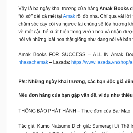
Vậy là ba ngày khai trương cửa hàng
Amak Books
đ
“tờ sớ” dài cả mét tại
Amak
rồi đó nha. Chỉ qua vài lời
chăm sóc cây cối và ngược lại chúng sẽ tỏa hương kh
về một cậu bé xuất hiện trong vườn hoa và nhận được
nói về những loài hoa thật giống như đang nói về bản
Amak Books FOR SUCCESS – ALL IN Amak Bo
nhasachamak
– Lazada:
https://www.lazada.vn/shop
P/s: Những ngày khai trương, các bạn độc giả đế
Nếu đơn hàng của bạn gặp vấn đề, ví dụ như thiế
THÔNG BÁO PHÁT HÀNH – Thực đơn của Bar Mao
Tác giả: Kumo Natsume Dịch giả: Sumeragi Ui Thể lo