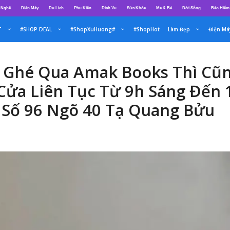
 Nghệ
Điện Máy
Du Lịch
Phụ Kiện
Dịch Vụ
Sức Khỏe
Mẹ & Bé
Đời Sống
Bảo Hiểm
T
#SHOP DEAL
#ShopXuHuong#
#ShopHot
Làm Đẹp
Điện Má
 Ghé Qua Amak Books Thì Cũn
ửa Liên Tục Từ 9h Sáng Đến 
 Số 96 Ngõ 40 Tạ Quang Bửu