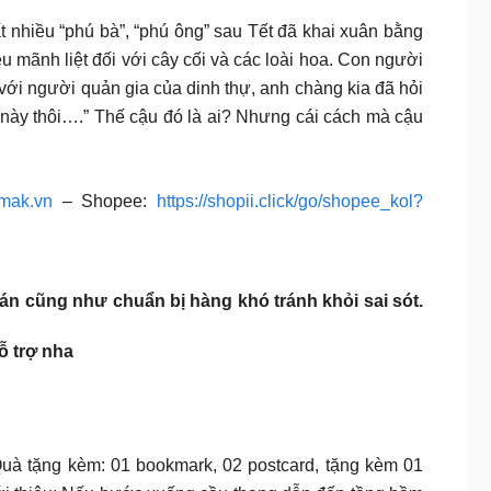
ất nhiều “phú bà”, “phú ông” sau Tết đã khai xuân bằng
êu mãnh liệt đối với cây cối và các loài hoa. Con người
ới người quản gia của dinh thự, anh chàng kia đã hỏi
 này thôi….” Thế cậu đó là ai? Nhưng cái cách mà cậu
amak.vn
– Shopee:
https://shopii.click/go/shopee_kol?
oán cũng như chuẩn bị hàng khó tránh khỏi sai sót.
ỗ trợ nha
Quà tặng kèm: 01 bookmark, 02 postcard, tặng kèm 01