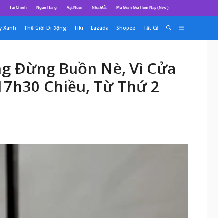
Tài Chính
Ngân Hàng
Vật Nuôi
Nhà Đất
Mã Giảm Giá Hôm Nay (New )
y Xanh
Thế Giới Di Động
Tiki
Lazada
Shopee
Tất Cả
g Đừng Buồn Nè, Vì Cửa
17h30 Chiều, Từ Thứ 2