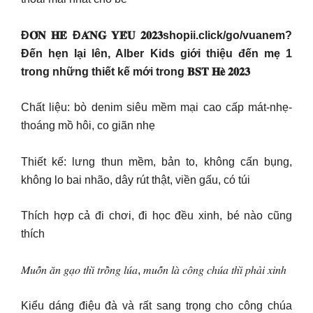
Đ𝐎́𝐍 𝐇𝐄̀ Đ𝐀́𝐍𝐆 𝐘𝐄̂𝐔 𝟐𝟎𝟐𝟑shopii.click/go/vuanem?
Đến hẹn lại lên, Alber Kids giới thiệu đến mẹ 1
trong những thiết kế mới trong 𝐁𝐒𝐓 𝐇𝐞̀ 𝟐𝟎𝟐𝟑
Chất liệu: bò denim siêu mềm mại cao cấp mát-nhẹ-
thoáng mồ hôi, co giãn nhẹ
Thiết kế: lưng thun mềm, bản to, không cấn bụng,
không lo bai nhão, dây rút thật, viền gấu, có túi
Thích hợp cả đi chơi, đi học đều xinh, bé nào cũng
thích
𝑀𝑢𝑜̂́𝑛 𝑎̆𝑛 𝑔𝑎̣𝑜 𝑡ℎ𝑖̀ 𝑡𝑟𝑜̂̀𝑛𝑔 𝑙𝑢́𝑎, 𝑚𝑢𝑜̂́𝑛 𝑙𝑎̀ 𝑐𝑜̂𝑛𝑔 𝑐ℎ𝑢́𝑎 𝑡ℎ𝑖̀ 𝑝ℎ𝑎̉𝑖 𝑥𝑖𝑛ℎ
Kiểu dáng điệu đà và rất sang trọng cho công chúa