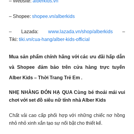
– Website:
alberkids.vn
– Shopee:
shopee.vn/alberkids
– Lazada:
www.lazada.vn/shop/alberkids
–
Tiki:
tiki.vn/cua-hang/alber-kids-official
Mua sản phẩm chính hãng với các ưu đãi hấp dẫn
và Shopee đảm bảo trên cửa hàng trực tuyến
Alber Kids – Thời Trang Trẻ Em .
NHẸ NHÀNG ĐÓN HẠ QUA Cùng bé thoải mái vui
chơi với set đồ siêu nữ tính nhà Alber Kids
Chất vải cao cấp phối hợp với những chiếc nơ hồng
nhỏ nhỏ xinh xắn tạo sự nổi bật cho thiết kế.