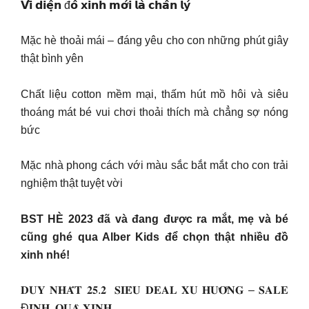
𝗩𝗶̀ 𝗱𝗶𝗲̣̂𝗻 đ𝗼̂̀ 𝘅𝗶𝗻𝗵 𝗺𝗼̛́𝗶 𝗹𝗮̀ 𝗰𝗵𝗮̂𝗻 𝗹𝘆́
Mặc hè thoải mái – đáng yêu cho con những phút giây
thật bình yên
Chất liệu cotton mềm mại, thấm hút mồ hôi và siêu
thoáng mát bé vui chơi thoải thích mà chẳng sợ nóng
bức
Mặc nhà phong cách với màu sắc bắt mắt cho con trải
nghiệm thật tuyệt vời
BST HÈ 2023 đã và đang được ra mắt, mẹ và bé
cũng ghé qua Alber Kids để chọn thật nhiều đồ
xinh nhé!
𝐃𝐔𝐘 𝐍𝐇𝐀̂́𝐓 𝟐𝟓.𝟐 ️️ 𝐒𝐈𝐄̂𝐔 𝐃𝐄𝐀𝐋 𝐗𝐔 𝐇𝐔̛𝐎̛́𝐍𝐆 – 𝐒𝐀𝐋𝐄
Đ𝐈̉𝐍𝐇, 𝐐𝐔𝐀̀ 𝐗𝐈𝐍𝐇