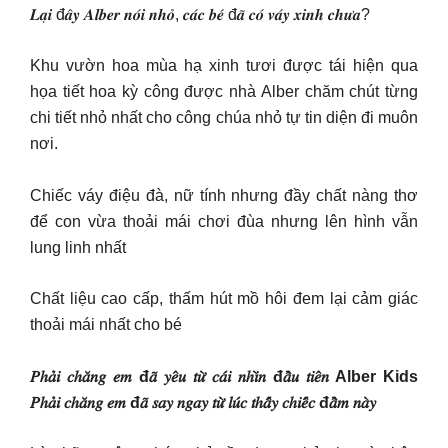
𝑳𝒂̣𝒊 đ𝒂̂𝒚 𝑨𝒍𝒃𝒆𝒓 𝒏𝒐́𝒊 𝒏𝒉𝒐̉, 𝒄𝒂́𝒄 𝒃𝒆́ đ𝒂̃ 𝒄𝒐́ 𝒗𝒂́𝒚 𝒙𝒊𝒏𝒉 𝒄𝒉𝒖̛𝒂?
Khu vườn hoa mùa hạ xinh tươi được tái hiện qua
họa tiết hoa kỳ công được nhà Alber chăm chút từng
chi tiết nhỏ nhất cho công chúa nhỏ tự tin diện đi muôn
nơi.
Chiếc váy điệu đà, nữ tính nhưng đầy chất nàng thơ
để con vừa thoải mái chơi đùa nhưng lên hình vẫn
lung linh nhất
Chất liệu cao cấp, thấm hút mồ hôi đem lại cảm giác
thoải mái nhất cho bé
𝑃ℎ𝑎̉𝑖 𝑐ℎ𝑎̆𝑛𝑔 𝑒𝑚 đ𝑎̃ 𝑦𝑒̂𝑢 𝑡𝑢̛̀ 𝑐𝑎́𝑖 𝑛ℎ𝑖̀𝑛 đ𝑎̂̀𝑢 𝑡𝑖𝑒̂𝑛 Alber Kids
𝑃ℎ𝑎̉𝑖 𝑐ℎ𝑎̆𝑛𝑔 𝑒𝑚 đ𝑎̃ 𝑠𝑎𝑦 𝑛𝑔𝑎𝑦 𝑡𝑢̛̀ 𝑙𝑢́𝑐 𝑡ℎ𝑎̂́𝑦 𝑐ℎ𝑖𝑒̂́𝑐 đ𝑎̂̀𝑚 𝑛𝑎̀𝑦