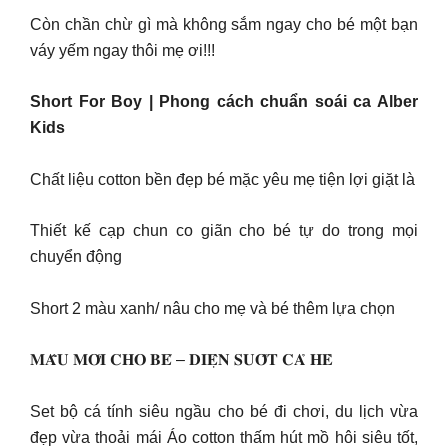
Còn chần chừ gì mà không sắm ngay cho bé một bạn
váy yếm ngay thôi mẹ ơi!!!
Short For Boy | Phong cách chuẩn soái ca Alber
Kids
Chất liệu cotton bền đẹp bé mặc yêu mẹ tiện lợi giặt là
Thiết kế cạp chun co giãn cho bé tự do trong mọi
chuyển động
Short 2 màu xanh/ nâu cho mẹ và bé thêm lựa chọn
𝐌𝐀̂̃𝐔 𝐌𝐎̛́𝐈 𝐂𝐇𝐎 𝐁𝐄́ – 𝐃𝐈𝐄̣̂𝐍 𝐒𝐔𝐎̂́𝐓 𝐂𝐀̉ 𝐇𝐄̀
Set bộ cá tính siêu ngầu cho bé đi chơi, du lịch vừa
đẹp vừa thoải mái Áo cotton thấm hút mồ hôi siêu tốt,