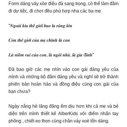
Form dáng váy xòe điệu đà sang trọng, có thể làm đầm
đi dự tiệc, đi chơi đều phù hợp nha các ba mẹ
“𝑵𝒈𝒐𝒂̀𝒊 𝒌𝒊𝒂 𝒕𝒉𝒆̂́ 𝒈𝒊𝒐̛́𝒊 𝒃𝒂𝒐 𝒍𝒂 𝒓𝒐̣̂𝒏𝒈 𝒍𝒐̛́𝒏
𝑪𝒐̀𝒏 𝒕𝒉𝒆̂́ 𝒈𝒊𝒐̛́𝒊 𝒄𝒖̉𝒂 𝒎𝒆̣ 𝒄𝒉𝒊́𝒏𝒉 𝒍𝒂̀ 𝒄𝒐𝒏
𝑳𝒂̀ 𝒏𝒊𝒆̂̀𝒎 𝒗𝒖𝒊 𝒄𝒖̉𝒂 𝒄𝒐𝒏, 𝒍𝒂̀ 𝒏𝒈𝒐̂𝒊 𝒏𝒉𝒂̀, 𝒍𝒂̀ 𝒈𝒊𝒂 đ𝒊̀𝒏𝒉”
Đã bao giờ các mẹ nhìn vào con gái đáng yêu của
mình và những bộ đầm đáng yêu và nghĩ sẽ trở thành
phiên bản hoàn hảo và đồng điệu cùng con gái của
bạn chưa?
Ngày nắng hè lãng đãng êm dịu hơn khi cả mẹ và bé
diện trên mình thiết kế AlberKids với điểm nhấn tay
phồng , chiết eo thon cùng chân váy xoè tôn dáng.