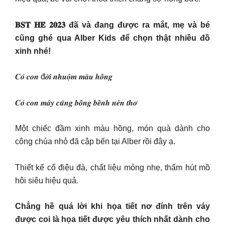
𝐁𝐒𝐓 𝐇𝐄̀ 𝟐𝟎𝟐𝟑 đã và đang được ra mắt, mẹ và bé
cũng ghé qua Alber Kids để chọn thật nhiều đồ
xinh nhé!
𝑪𝒐́ 𝒄𝒐𝒏 đ𝒐̛̀𝒊 𝒏𝒉𝒖𝒐̣̂𝒎 𝒎𝒂̀𝒖 𝒉𝒐̂̀𝒏𝒈
𝑪𝒐́ 𝒄𝒐𝒏 𝒎𝒂̂𝒚 𝒄𝒖̃𝒏𝒈 𝒃𝒐̂̀𝒏𝒈 𝒃𝒆̂̀𝒏𝒉 𝒏𝒆̂𝒏 𝒕𝒉𝒐̛
Một chiếc đầm xinh màu hồng, món quà dành cho
công chúa nhỏ đã cập bến tại Alber rồi đây ạ.
Thiết kế cổ điệu đà, chất liệu mỏng nhẹ, thấm hút mồ
hôi siêu hiệu quả.
Chẳng hề quá lời khi họa tiết nơ đính trên váy
được coi là họa tiết được yêu thích nhất dành cho