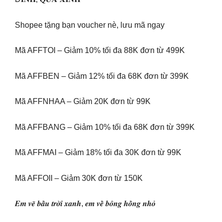
Shopee tặng bạn voucher nè, lưu mã ngay
Mã AFFTOI – Giảm 10% tối đa 88K đơn từ 499K
Mã AFFBEN – Giảm 12% tối đa 68K đơn từ 399K
Mã AFFNHAA – Giảm 20K đơn từ 99K
Mã AFFBANG – Giảm 10% tối đa 68K đơn từ 399K
Mã AFFMAI – Giảm 18% tối đa 30K đơn từ 99K
Mã AFFOII – Giảm 30K đơn từ 150K
𝑬𝒎 𝒗𝒆̃ 𝒃𝒂̂̀𝒖 𝒕𝒓𝒐̛̀𝒊 𝒙𝒂𝒏𝒉, 𝒆𝒎 𝒗𝒆̂̀ 𝒃𝒐̂𝒏𝒈 𝒉𝒐̂̀𝒏𝒈 𝒏𝒉𝒐̉