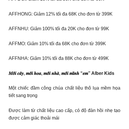
AFFHONG: Giảm 12% tối đa 68K cho đơn từ 399K
AFFNHU: Giảm 100% tối đa 20K cho đơn từ 99K
AFFMO: Giảm 10% tối đa 68K cho đơn từ 399K
AFFNHA: Giảm 10% tối đa 88K cho đơn từ 499K
𝑴𝒐̂̃𝒊 𝒄𝒂̂𝒚, 𝒎𝒐̂̃𝒊 𝒉𝒐𝒂, 𝒎𝒐̂̃𝒊 𝒏𝒉𝒂̀, 𝒎𝒐̂̃𝒊 𝒎𝒊̀𝒏𝒉 “𝒆𝒎” Alber Kids
Một chiếc đầm công chúa chất liệu thô lụa mềm họa
tiết sang trọng
Được làm từ chất liệu cao cấp, có độ đàn hồi nhẹ tạo
được cảm giác thoải mái