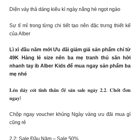
Diện váy thả dáng kiêu kì ngày nắng hè ngọt ngào
Sự tỉ mỉ trong từng chi tiết tạo nên đặc trưng thiết kế
của Alber
Lì xì đầu năm mới Ưu đãi giảm giá sản phẩm chỉ từ
49K Hàng lẻ size nên ba mẹ tranh thủ săn hời
nhanh tay ib Alber Kids để mua ngay sản phẩm ba
mẹ nhé
𝐋𝐞̂𝐧 𝐝𝐚̂𝐲 𝐜𝐨́𝐭 𝐭𝐢𝐧𝐡 𝐭𝐡𝐚̂̀𝐧 đ𝐞̂̉ 𝐬𝐚̆𝐧 𝐬𝐚𝐥𝐞 𝐧𝐠𝐚̀𝐲 𝟐.𝟐. 𝐂𝐡𝐨̂́𝐭 đ𝐨̛𝐧
𝐧𝐠𝐚𝐲!
Chộp ngay voucher khủng Ngày vàng ưu đãi mua gì
cũng rẻ
2.2: Sale Đầu Năm – Sale 50%