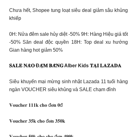
Chưa hết, Shopee tung loạt siêu deal giảm sâu khủng
khiếp
0H: Nửa đêm sale hủy diệt -50% 9H: Hàng Hiệu giá tốt
-50% Săn deal độc quyền 18H: Top deal xu hướng
Gian hàng hot giảm 50%
𝐒𝐀𝐋𝐄 𝐍𝐀̀𝐎 Đ𝐀̣̂𝐌 𝐁𝐀̆̀𝐍𝐆 Alber Kids 𝐓𝐀̣𝐈 𝐋𝐀𝐙𝐀𝐃𝐀
Siêu khuyến mại mừng sinh nhật Lazada 11 tuổi hàng
ngàn VOUCHER siêu khủng và SALE chạm đỉnh
𝐕𝐨𝐮𝐜𝐡𝐞𝐫 𝟏𝟏𝟏𝐤 𝐜𝐡𝐨 đ𝐨̛𝐧 𝟎đ
𝐕𝐨𝐮𝐜𝐡𝐞𝐫 𝟑𝟓𝐤 𝐜𝐡𝐨 đ𝐨̛𝐧 𝟑𝟓𝟎𝐤
𝐕𝐨𝐮𝐜𝐡𝐞𝐫 𝟓𝟎𝐤 𝐜𝐡𝐨 𝐜𝐡𝐨 đ𝐨̛𝐧 𝟒𝟗𝟗𝐤