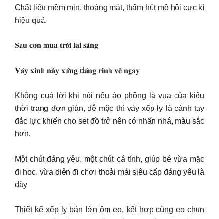
Chất liệu mềm mịn, thoáng mát, thấm hút mồ hôi cực kì
hiệu quả.
𝐒𝐚𝐮 𝐜𝐨̛𝐧 𝐦𝐮̛𝐚 𝐭𝐫𝐨̛̀𝐢 𝐥𝐚̣𝐢 𝐬𝐚́𝐧𝐠
𝐕𝐚́𝐲 𝐱𝐢𝐧𝐡 𝐧𝐚̀𝐲 𝐱𝐮̛́𝐧𝐠 đ𝐚́𝐧𝐠 𝐫𝐢𝐧𝐡 𝐯𝐞̂̀ 𝐧𝐠𝐚𝐲
Không quá lời khi nói nếu áo phông là vua của kiểu
thời trang đơn giản, dễ mặc thì váy xếp ly là cánh tay
đắc lực khiến cho set đồ trở nên có nhấn nhá, màu sắc
hơn.
Một chút đáng yêu, một chút cá tính, giúp bé vừa mặc
đi học, vừa diện đi chơi thoải mái siêu cấp đáng yêu là
đây
Thiết kế xếp ly bản lớn ôm eo, kết hợp cùng eo chun