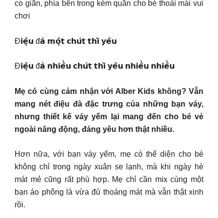
co giãn, phía bên trong kèm quần cho bé thoải mái vui
chơi
Đ𝗶𝗲̣̂𝘂 đ𝗮̀ 𝗺𝗼̣̂𝘁 𝗰𝗵𝘂́𝘁 𝘁𝗵𝗶̀ 𝘆𝗲̂𝘂
Đ𝗶𝗲̣̂𝘂 đ𝗮̀ 𝗻𝗵𝗶𝗲̂̀𝘂 𝗰𝗵𝘂́𝘁 𝘁𝗵𝗶̀ 𝘆𝗲̂𝘂 𝗻𝗵𝗶𝗲̂̀𝘂 𝗻𝗵𝗶𝗲̂̀𝘂
Mẹ có cùng cảm nhận với Alber Kids không? Vẫn
mang nét điệu đà đặc trưng của những bạn váy,
nhưng thiết kế váy yếm lại mang đến cho bé vẻ
ngoài năng động, đáng yêu hơn thật nhiều.
Hơn nữa, với bạn váy yếm, mẹ có thể diện cho bé
không chỉ trong ngày xuân se lạnh, mà khi ngày hè
mát mẻ cũng rất phù hợp. Mẹ chỉ cần mix cùng một
bạn áo phông là vừa đủ thoáng mát mà vẫn thật xinh
rồi.