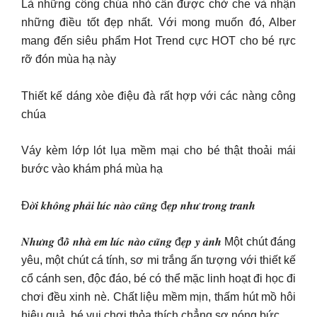
Là những công chúa nhỏ cần được chở che và nhận
những điều tốt đẹp nhất. Với mong muốn đó, Alber
mang đến siêu phẩm Hot Trend cực HOT cho bé rực
rỡ đón mùa hạ này
Thiết kế dáng xòe điệu đà rất hợp với các nàng công
chúa
Váy kèm lớp lót lụa mềm mại cho bé thật thoải mái
bước vào khám phá mùa hạ
Đ𝒐̛̀𝒊 𝒌𝒉𝒐̂𝒏𝒈 𝒑𝒉𝒂̉𝒊 𝒍𝒖́𝒄 𝒏𝒂̀𝒐 𝒄𝒖̃𝒏𝒈 đ𝒆̣𝒑 𝒏𝒉𝒖̛ 𝒕𝒓𝒐𝒏𝒈 𝒕𝒓𝒂𝒏𝒉
𝑵𝒉𝒖̛𝒏𝒈 đ𝒐̂̀ 𝒏𝒉𝒂̀ 𝒆𝒎 𝒍𝒖́𝒄 𝒏𝒂̀𝒐 𝒄𝒖̃𝒏𝒈 đ𝒆̣𝒑 𝒚 𝒂̉𝒏𝒉 Một chút đáng
yêu, một chút cá tính, sơ mi trắng ấn tượng với thiết kế
cổ cánh sen, độc đáo, bé có thể mặc linh hoạt đi học đi
chơi đều xinh nè. Chất liệu mềm mịn, thấm hút mồ hôi
hiệu quả, bé vui chơi thỏa thích chẳng sợ nóng bức.