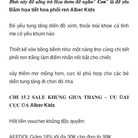
𝐵𝑖̀𝑛ℎ 𝑛𝑎̀𝑦 đ𝑒̂̉ 𝑢𝑜̂́𝑛𝑔 𝑡𝑟𝑎̀ 𝐻𝑜𝑎 𝑡ℎ𝑜̛𝑚 đ𝑒̂̉ 𝑛𝑔𝑎̆́𝑚” 𝑪𝒐𝒏” 𝑙𝑎̀ đ𝑒̂̉ 𝑦𝑒̂𝑢
Đầm họa tiết hoa phối ren Alber Kids
Bé yêu tung tăng diện đồ xinh, thoải mái khoe cá tính
mẹ có yêu khum nào
Thiết kế xòe bồng bềnh như một nàng thơ cùng chi tiết
phối ren trắng làm điểm nhấn nổi bật cho chiếc
váy thêm mơ mộng hơn, cực kì phù hợp cho các bé
diện tung tăng đi chơi đó nha
𝐂𝐇𝐈̉ 𝟏𝟓.𝟐 𝐒𝐀𝐋𝐄 𝐊𝐇𝐔̉𝐍𝐆 𝐆𝐈𝐔̛̃𝐀 𝐓𝐇𝐀́𝐍𝐆 – 𝐔̛𝐔 Đ𝐀̃𝐈
𝐂𝐔̛̣𝐂 Đ𝐀̃
Alber Kids
Hốt liền voucher khủng độc quyền:
AFFDOI: Giảm 18% tối đa 30K cho đơn từ 99K