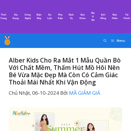
Chuyển
đến
Mẹ
Thời
Gia
Công
Điện
Du
Phụ
Dịch
Sức
Đời
Bảo
Tài
nội
&
Trang
Dụng
Nghệ
Máy
Lịch
Kiện
Vụ
Khỏe
Sống
Hiểm
Chính
Bé
dung
Menu
Alber Kids Cho Ra Mắt 1 Mẫu Quần Bò
Với Chất Mềm, Thấm Hút Mồ Hôi Nên
Bé Vừa Mặc Đẹp Mà Còn Có Cảm Giác
Thoải Mái Nhất Khi Vận Động
Chủ Nhật, 06-10-2024
Bởi
MÃ GIẢM GIÁ