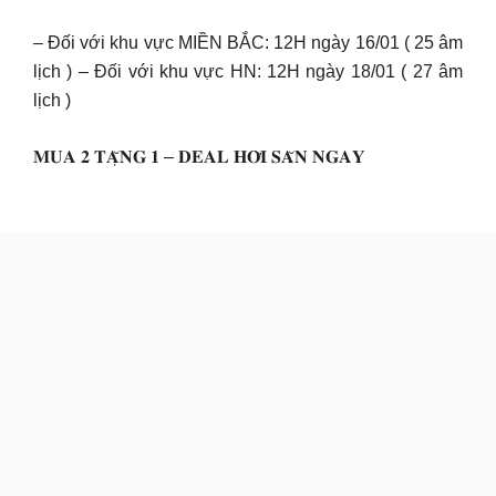
– Đối với khu vực MIỀN BẮC: 12H ngày 16/01 ( 25 âm
lịch ) – Đối với khu vực HN: 12H ngày 18/01 ( 27 âm
lịch )
𝐌𝐔𝐀 𝟐 𝐓𝐀̣̆𝐍𝐆 𝟏 – 𝐃𝐄𝐀𝐋 𝐇𝐎̛̀𝐈 𝐒𝐀̆𝐍 𝐍𝐆𝐀𝐘