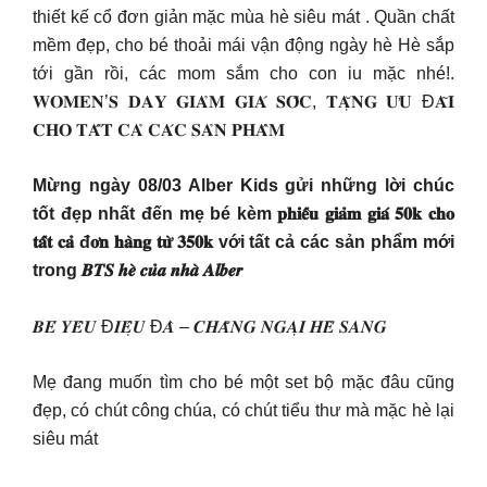
thiết kế cổ đơn giản mặc mùa hè siêu mát . Quần chất
mềm đẹp, cho bé thoải mái vận động ngày hè Hè sắp
tới gần rồi, các mom sắm cho con iu mặc nhé!.
𝐖𝐎𝐌𝐄𝐍’𝐒 𝐃𝐀𝐘 𝐆𝐈𝐀̉𝐌 𝐆𝐈𝐀́ 𝐒𝐎̂́𝐂, 𝐓𝐀̣̆𝐍𝐆 𝐔̛𝐔 Đ𝐀̃𝐈
𝐂𝐇𝐎 𝐓𝐀̂́𝐓 𝐂𝐀̉ 𝐂𝐀́𝐂 𝐒𝐀̉𝐍 𝐏𝐇𝐀̂̉𝐌
Mừng ngày 08/03 Alber Kids gửi những lời chúc
tốt đẹp nhất đến mẹ bé kèm 𝐩𝐡𝐢𝐞̂́𝐮 𝐠𝐢𝐚̉𝐦 𝐠𝐢𝐚́ 𝟓𝟎𝐤 𝐜𝐡𝐨
𝐭𝐚̂́𝐭 𝐜𝐚̉ đ𝐨̛𝐧 𝐡𝐚̀𝐧𝐠 𝐭𝐮̛̀ 𝟑𝟓𝟎𝐤 với tất cả các sản phẩm mới
trong 𝑩𝑻𝑺 𝒉𝒆̀ 𝒄𝒖̉𝒂 𝒏𝒉𝒂̀ 𝑨𝒍𝒃𝒆𝒓
𝑩𝑬́ 𝒀𝑬̂𝑼 Đ𝑰𝑬̣̂𝑼 Đ𝑨̀ – 𝑪𝑯𝑨̆̉𝑵𝑮 𝑵𝑮𝑨̣𝑰 𝑯𝑬̀ 𝑺𝑨𝑵𝑮
Mẹ đang muốn tìm cho bé một set bộ mặc đâu cũng
đẹp, có chút công chúa, có chút tiểu thư mà mặc hè lại
siêu mát