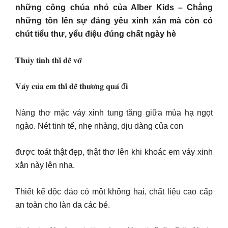
những công chúa nhỏ của Alber Kids – Chẳng
những tôn lên sự đáng yêu xinh xắn mà còn có
chút tiểu thư, yểu điệu đúng chất ngày hè
𝐓𝐡𝐮̉𝐲 𝐭𝐢𝐧𝐡 𝐭𝐡𝐢̀ 𝐝𝐞̂̃ 𝐯𝐨̛̃
𝐕𝐚́𝐲 𝐜𝐮̉𝐚 𝐞𝐦 𝐭𝐡𝐢̀ 𝐝𝐞̂̃ 𝐭𝐡𝐮̛𝐨̛𝐧𝐠 𝐪𝐮𝐚́ đ𝐢
Nàng thơ mặc váy xinh tung tăng giữa mùa hạ ngọt
ngào. Nét tinh tế, nhẹ nhàng, dịu dàng của con
được toát thật đẹp, thật thơ lên khi khoác em váy xinh
xắn này lên nha.
Thiết kế độc đáo có một không hai, chất liệu cao cấp
an toàn cho làn da các bé.