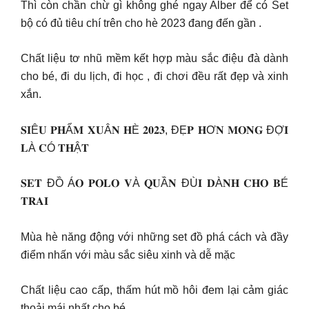
Thì còn chần chừ gì không ghé ngay Alber để có Set
bộ có đủ tiêu chí trên cho hè 2023 đang đến gần .
Chất liệu tơ nhũ mềm kết hợp màu sắc điệu đà dành
cho bé, đi du lịch, đi học , đi chơi đều rất đẹp và xinh
xắn.
𝐒𝐈Ê𝐔 𝐏𝐇Ẩ𝐌 𝐗𝐔Â𝐍 𝐇È 𝟐𝟎𝟐𝟑, ĐẸ𝐏 𝐇Ơ𝐍 𝐌𝐎𝐍𝐆 ĐỢ𝐈
𝐋À 𝐂Ó 𝐓𝐇Ậ𝐓
𝐒𝐄𝐓 ĐỒ Á𝐎 𝐏𝐎𝐋𝐎 𝐕À 𝐐𝐔Ầ𝐍 ĐÙ𝐈 𝐃À𝐍𝐇 𝐂𝐇𝐎 𝐁É
𝐓𝐑𝐀𝐈
Mùa hè năng động với những set đồ phá cách và đầy
điểm nhấn với màu sắc siêu xinh và dễ mặc
Chất liệu cao cấp, thấm hút mồ hôi đem lại cảm giác
thoải mái nhất cho bé