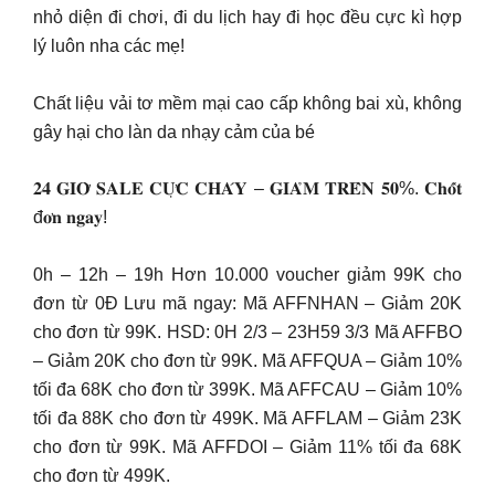
nhỏ diện đi chơi, đi du lịch hay đi học đều cực kì hợp
lý luôn nha các mẹ!
Chất liệu vải tơ mềm mại cao cấp không bai xù, không
gây hại cho làn da nhạy cảm của bé
𝟐𝟒 𝐆𝐈𝐎̛̀ 𝐒𝐀𝐋𝐄 𝐂𝐔̛̣𝐂 𝐂𝐇𝐀́𝐘 – 𝐆𝐈𝐀̉𝐌 𝐓𝐑𝐄̂𝐍 𝟓𝟎%. 𝐂𝐡𝐨̂́𝐭
đ𝐨̛𝐧 𝐧𝐠𝐚𝐲!
0h – 12h – 19h Hơn 10.000 voucher giảm 99K cho
đơn từ 0Đ Lưu mã ngay: Mã AFFNHAN – Giảm 20K
cho đơn từ 99K. HSD: 0H 2/3 – 23H59 3/3 Mã AFFBO
– Giảm 20K cho đơn từ 99K. Mã AFFQUA – Giảm 10%
tối đa 68K cho đơn từ 399K. Mã AFFCAU – Giảm 10%
tối đa 88K cho đơn từ 499K. Mã AFFLAM – Giảm 23K
cho đơn từ 99K. Mã AFFDOI – Giảm 11% tối đa 68K
cho đơn từ 499K.