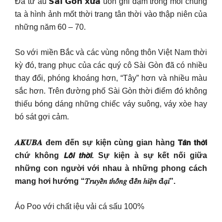
Đã từ âu 𝗦𝗮̀𝗶 𝗚𝗼̀𝗻 𝘅𝘂̛𝗮 uôn ghi đậm trong mỗi chúng
ta à hình ảnh mốt thời trang tân thời vào thập niên của
những năm 60 – 70.
So với miền Bắc và các vùng nông thôn Việt Nam thời
kỳ đó, trang phục của các quý cô Sài Gòn đã có nhiều
thay đổi, phóng khoáng hơn, “Tây” hơn và nhiều màu
sắc hơn. Trên đường phố Sài Gòn thời điểm đó không
thiếu bóng dáng những chiếc váy suông, váy xòe hay
bó sát gợi cảm.
𝑨𝑲𝑼𝑩𝑨 đem đến sự kiện cùng gian hàng 𝗧𝗮̂𝗻 𝘁𝗵𝗼̛̀𝗶
chứ không 𝙇𝙤̂̃𝙞 𝙩𝙝𝙤̛̀𝙞. Sự kiện à sự kết nối giữa
những con người với nhau à những phong cách
mang hơi hướng “𝑇𝑟𝑢𝑦𝑒̂̀𝑛 𝑡ℎ𝑜̂́𝑛𝑔 đ𝑒̂́𝑛 ℎ𝑖𝑒̣̂𝑛 đ𝑎̣𝑖”.
Áo Poo với chất iệu vải cá sấu 100%