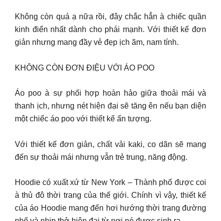
Không còn quá ạ nữa rồi, đây chắc hẳn à chiếc quần
kinh điển nhất dành cho phái mạnh. Với thiết kế đơn
giản nhưng mang đầy vẻ đẹp ịch ãm, nam tính.
KHÔNG CÒN ĐƠN ĐIỆU VỚI ÁO POO
Áo poo à sự phối hợp hoàn hảo giữa thoải mái và
thanh ịch, nhưng nét hiện đại sẽ tăng ên nếu bạn diện
một chiếc áo poo với thiết kế ấn tượng.
Với thiết kế đơn giản, chất vải kaki, co dãn sẽ mang
đến sự thoải mái nhưng vẫn trẻ trung, năng động.
Hoodie có xuất xứ từ New York – Thành phố được coi
à thủ đô thời trang của thế giới. Chính vì vậy, thiết kế
của áo Hoodie mang đến hơi hướng thời trang đường
phố và nhịp thở hiện đại từ nơi nó được sinh ra.