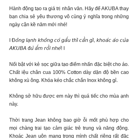
Hành động tạo ra giá trị nhân văn. Hãy để AKUBA thay
bạn chia sẻ yêu thương vô cùng ý nghĩa trong những
ngày cận kề năm mới nhé!
I Đ𝘰̂𝘯𝘨 𝘭𝘢̣𝘯𝘩 𝘬𝘩𝘰̂𝘯𝘨 𝘤𝘰́ 𝘨𝘢̂́𝘶 𝘵𝘩𝘪̀ 𝘤𝘢̂̀𝘯 𝘨𝘪̀, 𝘬𝘩𝘰𝘢́𝘤 𝘢́𝘰 𝘤𝘶̉𝘢
𝘈𝘒𝘜𝘉𝘈 đ𝘶̉ 𝘢̂́𝘮 𝘳𝘰̂̀𝘪 𝘯𝘩𝘦́! I
Nổi bật với kẻ sọc giữa tạo điểm nhấn đặc biệt cho áo.
Chất iệu chân cua 100% Cotton dày dặn độ bền cao
không xù ông. Khóa kéo chắc chắn Inox không gỉ.
Không sở hữu được em này thì quá tiếc cho mùa ạnh
này.
Thời trang Jean không bao giờ ỗi mốt phù hợp cho
mọi chàng trai tạo cảm giác trẻ trung và năng động.
Khoác Jean uôn mang trong mình chất riêng rất đặc