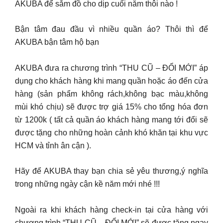
AKUBA để sắm đồ cho dịp cuối năm thôi nào !
Bận tâm đau đầu vì nhiều quần áo? Thôi thì để
AKUBA bận tâm hộ bạn
AKUBA đưa ra chương trình “THU CŨ – ĐỔI MỚI” áp
dụng cho khách hàng khi mang quần hoặc áo đến cửa
hàng (sản phẩm không rách,không bạc màu,không
mùi khó chịu) sẽ được trợ giá 15% cho tổng hóa đơn
từ 1200k ( tất cả quần áo khách hàng mang tới đổi sẽ
được tặng cho những hoàn cảnh khó khăn tại khu vực
HCM và tỉnh ân cận ).
Hãy để AKUBA thay bạn chia sẻ yêu thương,ý nghĩa
trong những ngày cận kề năm mới nhé !!!
Ngoài ra khi khách hàng check-in tại cửa hàng với
chương trình “THU CŨ – ĐỔI MỚI” sẽ được tặng ngay