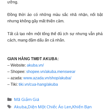
ưỡng.
Đồng thời áo có những màu sắc nhã nhặn, nổi bật
nhưng không gây mất thiện cảm.
Tất cả tạo nên một tổng thể đủ ịch sự nhưng vẫn phá
cách, mang đậm dấu ấn cá nhân.
GIAN HÀNG TMĐT AKUBA:
– Website:
akuba.vn/
– Shopee:
shopee.vn/akuba.menswear
– azada:
www.azada.vn/shop/akuba/
– Tiki:
tiki.vn/cua-hang/akuba
Danh
Mã Giảm Giá
mục
Thẻ
Akuba
,
Diện Một Chiếc Áo Len
,
Khiến Bạn