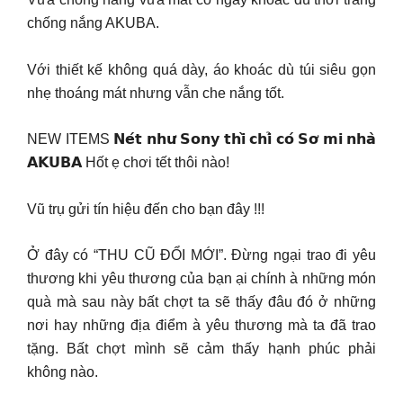
chống nắng AKUBA.
Với thiết kế không quá dày, áo khoác dù túi siêu gọn
nhẹ thoáng mát nhưng vẫn che nắng tốt.
NEW ITEMS 𝗡𝗲́𝘁 𝗻𝗵𝘂̛ 𝗦𝗼𝗻𝘆 𝘁𝗵𝗶̀ 𝗰𝗵𝗶̉ 𝗰𝗼́ 𝗦𝗼̛ 𝗺𝗶 𝗻𝗵𝗮̀
𝗔𝗞𝗨𝗕𝗔 Hốt ẹ chơi tết thôi nào!
Vũ trụ gửi tín hiệu đến cho bạn đây !!!
Ở đây có “THU CŨ ĐỔI MỚI”. Đừng ngại trao đi yêu
thương khi yêu thương của bạn ại chính à những món
quà mà sau này bất chợt ta sẽ thấy đâu đó ở những
nơi hay những địa điểm à yêu thương mà ta đã trao
tặng. Bất chợt mình sẽ cảm thấy hạnh phúc phải
không nào.