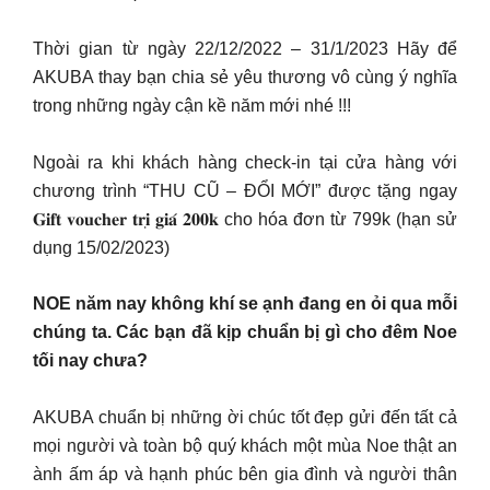
Thời gian từ ngày 22/12/2022 – 31/1/2023 Hãy để
AKUBA thay bạn chia sẻ yêu thương vô cùng ý nghĩa
trong những ngày cận kề năm mới nhé !!!
Ngoài ra khi khách hàng check-in tại cửa hàng với
chương trình “THU CŨ – ĐỔI MỚI” được tặng ngay
𝐆𝐢𝐟𝐭 𝐯𝐨𝐮𝐜𝐡𝐞𝐫 𝐭𝐫𝐢̣ 𝐠𝐢𝐚́ 𝟐𝟎𝟎𝐤 cho hóa đơn từ 799k (hạn sử
dụng 15/02/2023)
NOE năm nay không khí se ạnh đang en ỏi qua mỗi
chúng ta. Các bạn đã kịp chuẩn bị gì cho đêm Noe
tối nay chưa?
AKUBA chuẩn bị những ời chúc tốt đẹp gửi đến tất cả
mọi người và toàn bộ quý khách một mùa Noe thật an
ành ấm áp và hạnh phúc bên gia đình và người thân