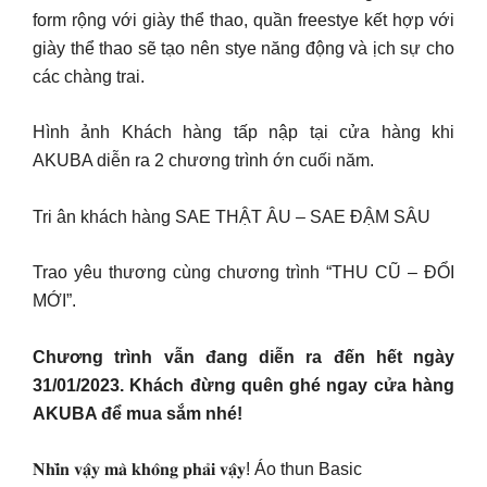
form rộng với giày thể thao, quần freestye kết hợp với
giày thể thao sẽ tạo nên stye năng động và ịch sự cho
các chàng trai.
Hình ảnh Khách hàng tấp nập tại cửa hàng khi
AKUBA diễn ra 2 chương trình ớn cuối năm.
Tri ân khách hàng SAE THẬT ÂU – SAE ĐẬM SÂU
Trao yêu thương cùng chương trình “THU CŨ – ĐỔI
MỚI”.
Chương trình vẫn đang diễn ra đến hết ngày
31/01/2023. Khách đừng quên ghé ngay cửa hàng
AKUBA để mua sắm nhé!
𝐍𝐡𝐢̀𝐧 𝐯𝐚̣̂𝐲 𝐦𝐚̀ 𝐤𝐡𝐨̂𝐧𝐠 𝐩𝐡𝐚̉𝐢 𝐯𝐚̣̂𝐲! Áo thun Basic