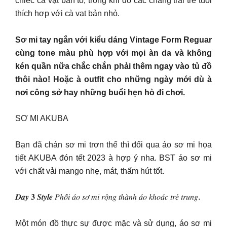
chiếc cà vạt bản to, trong khi đó các chàng trai trẻ tuổi
thích hợp với cà vạt bản nhỏ.
Sơ mi tay ngắn với kiểu dáng Vintage Form Reguar
cùng tone màu phù hợp với mọi àn da và không
kén quần nữa chắc chắn phải thêm ngay vào tủ đồ
thôi nào! Hoặc à outfit cho những ngày mới dù à
nơi công sở hay những buổi hẹn hò đi chơi.
SƠ MI AKUBA
Bạn đã chán sơ mi trơn thế thì đổi qua áo sơ mi họa
tiết AKUBA đón tết 2023 à hợp ý nha. BST áo sơ mi
với chất vải mango nhẹ, mát, thấm hút tốt.
𝑫𝒂𝒚 𝟑 𝑺𝒕𝒚𝒍𝒆 𝑃ℎ𝑜̂́𝑖 𝑎́𝑜 𝑠𝑜̛ 𝑚𝑖 𝑟𝑜̣̂𝑛𝑔 𝑡ℎ𝑎̀𝑛ℎ 𝑎́𝑜 𝑘ℎ𝑜𝑎́𝑐 𝑡𝑟𝑒̉ 𝑡𝑟𝑢𝑛𝑔.
Một món đồ thực sự được mặc và sử dụng, áo sơ mi