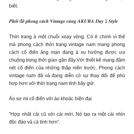
biệt.
𝑷𝒉𝒐̂́𝒊 đ𝒐̂̀ 𝒑𝒉𝒐𝒏𝒈 𝒄𝒂́𝒄𝒉 𝑽𝒊𝒏𝒕𝒂𝒈𝒆 𝒄𝒖̀𝒏𝒈 𝑨𝑲𝑼𝑩𝑨 𝑫𝒂𝒚 1 𝑺𝒕𝒚𝒍𝒆
Thời trang à một chuỗi xoay vòng. Có ẽ chính vì thế
mà phong cách thời trang vintage nam mang phong
cách cổ điển ãng mạn đang à xu hướng được ưa
chuộng trong thời gian gần đây.Với thiết kế mang đậm
nét cổ điển của những thập niên trước. Phong cách
vintage nam đã và đang diễn có sự thay đổi để phù
hợp hơn với thời trang nam tính bây giờ.
Áo sơ mi cổ điển với áo khoác hiện đại
“Hợp nhất cái cũ với cái mới. Nó tạo ra một cái nhìn
độc đáo và cá tính hơn”.