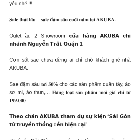
yêu nhé !!!
𝐒𝐚𝐥𝐞 𝐭𝐡𝐚̣̂𝐭 𝐥𝐚̂𝐮 – 𝐬𝐚𝐥𝐞 đ𝐚̣̂𝐦 𝐬𝐚̂𝐮 𝐜𝐮𝐨̂́𝐢 𝐧𝐚̆𝐦 𝐭𝐚̣𝐢 𝐀𝐊𝐔𝐁𝐀.
Outet ầu 2 Showroom 𝗰𝘂̛̉𝗮 𝗵𝗮̀𝗻𝗴 𝗔𝗞𝗨𝗕𝗔 𝗰𝗵𝗶
𝗻𝗵𝗮́𝗻𝗵 𝗡𝗴𝘂𝘆𝗲̂̃𝗻 𝗧𝗿𝗮̃𝗶, 𝗤𝘂𝗮̣̂𝗻 𝟭
Cơn sốt sae chưa dừng ại chỉ chờ khách ghé nhà
AKUBA.
Sae đậm sâu 𝐭𝐨̛́𝐢 𝟓𝟎% cho các sản phẩm quần tây, áo
sơ mi, áo thun,… 𝐇𝐚̀𝐧𝐠 𝐥𝐨𝐚̣𝐭 𝐬𝐚̉𝐧 𝐩𝐡𝐚̂̉𝐦 𝐦𝐨̛́𝐢 𝐠𝐢𝐚́ 𝐜𝐡𝐢̉ 𝐭𝐮̛̀
𝟏𝟗𝟗.𝟎𝟎𝟎
𝗧𝗵𝗲𝗼 𝗰𝗵𝗮̂𝗻 𝗔𝗞𝗨𝗕𝗔 𝘁𝗵𝗮𝗺 𝗱𝘂̛̣ 𝘀𝘂̛̣ 𝗸𝗶𝗲̣̂𝗻 “𝗦𝗮̀𝗶 𝗚𝗼̀𝗻
𝘁𝘂̛̀ 𝘁𝗿𝘂𝘆𝗲̂̀𝗻 𝘁𝗵𝗼̂́𝗻𝗴 đ𝗲̂́𝗻 𝗵𝗶𝗲̣̂𝗻 đ𝗮̣𝗶” .