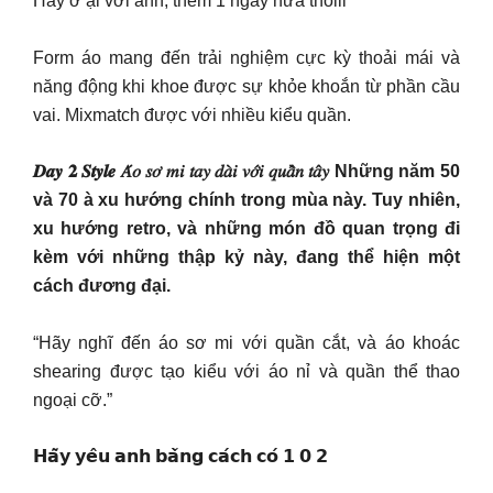
Hãy ở ại với anh, thêm 1 ngày nữa thôiii
Form áo mang đến trải nghiệm cực kỳ thoải mái và
năng động khi khoe được sự khỏe khoắn từ phần cầu
vai. Mixmatch được với nhiều kiểu quần.
𝑫𝒂𝒚 𝟐 𝑺𝒕𝒚𝒍𝒆 𝐴́𝑜 𝑠𝑜̛ 𝑚𝑖 𝑡𝑎𝑦 𝑑𝑎̀𝑖 𝑣𝑜̛́𝑖 𝑞𝑢𝑎̂̀𝑛 𝑡𝑎̂𝑦 Những năm 50
và 70 à xu hướng chính trong mùa này. Tuy nhiên,
xu hướng retro, và những món đồ quan trọng đi
kèm với những thập kỷ này, đang thể hiện một
cách đương đại.
“Hãy nghĩ đến áo sơ mi với quần cắt, và áo khoác
shearing được tạo kiểu với áo nỉ và quần thể thao
ngoại cỡ.”
𝗛𝗮̃𝘆 𝘆𝗲̂𝘂 𝗮𝗻𝗵 𝗯𝗮̆̀𝗻𝗴 𝗰𝗮́𝗰𝗵 𝗰𝗼́ 𝟭 𝟬 𝟮