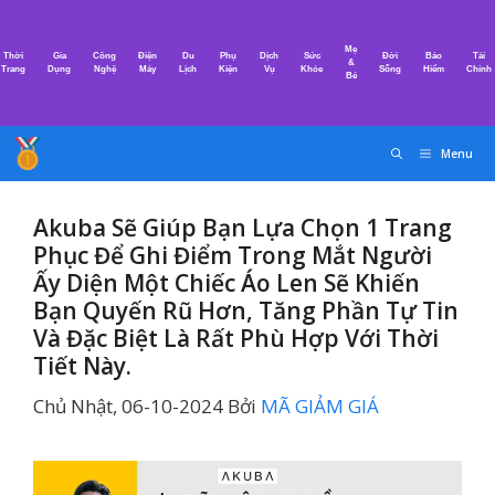
Chuyển
đến
Mẹ
Thời
Gia
Công
Điện
Du
Phụ
Dịch
Sức
Đời
Bảo
Tài
nội
&
Trang
Dụng
Nghệ
Máy
Lịch
Kiện
Vụ
Khỏe
Sống
Hiểm
Chính
Bé
dung
Menu
Akuba Sẽ Giúp Bạn Lựa Chọn 1 Trang
Phục Để Ghi Điểm Trong Mắt Người
Ấy Diện Một Chiếc Áo Len Sẽ Khiến
Bạn Quyến Rũ Hơn, Tăng Phần Tự Tin
Và Đặc Biệt Là Rất Phù Hợp Với Thời
Tiết Này.
Chủ Nhật, 06-10-2024
Bởi
MÃ GIẢM GIÁ