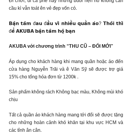
Đi chơi, đi cà phê hay những buổi hẹn hò không cần
cầu kì vẫn toát ên vẻ đẹp vốn có.
𝗕𝗮̣̂𝗻 𝘁𝗮̂𝗺 đ𝗮𝘂 đ𝗮̂̀𝘂 𝘃𝗶̀ 𝗻𝗵𝗶𝗲̂̀𝘂 𝗾𝘂𝗮̂̀𝗻 𝗮́𝗼? 𝗧𝗵𝗼̂𝗶 𝘁𝗵𝗶̀
đ𝗲̂̉ 𝗔𝗞𝗨𝗕𝗔 𝗯𝗮̣̂𝗻 𝘁𝗮̂𝗺 𝗵𝗼̣̂ 𝗯𝗮̣𝗻
AKUBA với chương trình “THU CŨ – ĐỔI MỚI”
Áp dụng cho khách hàng khi mang quần hoặc áo đến
cửa hàng Nguyễn Trãi và ê Văn Sỹ sẽ được trợ giá
15% cho tổng hóa đơn từ 1200k .
Sản phẩm không rách Không bạc màu, Không mùi khó
chịu
Tất cả quần áo khách hàng mang tới đổi sẽ được tặng
cho những hoàn cảnh khó khăn tại khu vực HCM và
các tỉnh ân cận.