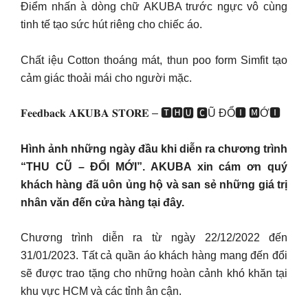
Điểm nhấn à dòng chữ AKUBA trước ngực vô cùng
tinh tế tạo sức hút riêng cho chiếc áo.
Chất iệu Cotton thoáng mát, thun poo form Simfit tạo
cảm giác thoải mái cho người mặc.
𝐅𝐞𝐞𝐝𝐛𝐚𝐜𝐤 𝐀𝐊𝐔𝐁𝐀 𝐒𝐓𝐎𝐑𝐄 – 🆃🅷🆄 🅲Ũ ĐỔ🅸 🅼Ớ🅸
Hình ảnh những ngày đầu khi diễn ra chương trình
“THU CŨ – ĐỔI MỚI”. AKUBA xin cám ơn quý
khách hàng đã uôn ủng hộ và san sẻ những giá trị
nhân văn đến cửa hàng tại đây.
Chương trình diễn ra từ ngày 22/12/2022 đến
31/01/2023. Tất cả quần áo khách hàng mang đến đổi
sẽ được trao tặng cho những hoàn cảnh khó khăn tại
khu vực HCM và các tỉnh ân cận.