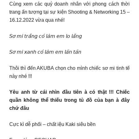
Cùng xem các quý doanh nhân với phong cách thời
trang ấn tượng tại sự kiện Shooting & Networking 15 –
16.12.2022 vừa qua nhé!
𝘚𝘰̛ 𝘮𝘪 𝘵𝘳𝘢̆́𝘯𝘨 𝘤𝘰́ 𝘭𝘢̀𝘮 𝘦𝘮 𝘭𝘰 𝘭𝘢̆́𝘯𝘨
𝘚𝘰̛ 𝘮𝘪 𝘹𝘢𝘯𝘩 𝘤𝘰́ 𝘭𝘢̀𝘮 𝘦𝘮 𝘭𝘢̆𝘯 𝘵𝘢̆𝘯
Thôi thì đến AKUBA chọn cho mình chiếc sơ mi tinh tế
này nhé !!!
Yêu anh từ cái nhìn đầu tiên à có thật !!! Chiếc
quần không thể thiếu trong tủ đồ của bạn à đây
chứ đâu
Cực kì dễ phối – chất iệu Kaki siêu bền