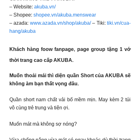
– Website:
akuba.vn/
– Shopee:
shopee.vn/akuba.menswear
– azada:
www.azada.vn/shop/akuba/
– Tiki:
tiki.vn/cua-
hang/akuba
Khách hàng foow fanpage, page group tặng 1 vớ
thời trang cao cấp AKUBA.
Muốn thoải mái thì diện quần Short của AKUBA sẽ
không àm bạn thất vọng đâu.
Quần short nam chất vải bố mềm mịn. May kèm 2 túi
vô cùng trẻ trung và tiện ợi.
Muốn mát mà không sợ nóng?
Vừa chống nắng vừa mát có ngay khoác dù thời trang