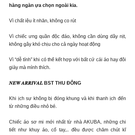
hàng ngàn ựa chọn ngoài kia.
Vì chất iệu ít nhăn, không co rút
Vì chiếc ưng quần độc đáo, không cần dùng dây nịt,
không gây khó chịu cho cả ngày hoạt động
Vì “dễ tính” khi có thể kết hợp với bất cứ cái áo hay đôi
giày mà mình thích.
𝑵𝑬𝑾 𝑨𝑹𝑹𝑰𝑽𝑨𝑳 BST THU ĐÔNG
Khi ịch sự không bị đóng khung và khi thanh ịch đến
từ những điều nhỏ bé.
Chiếc áo sơ mi mới nhất từ nhà AKUBA, những chi
tiết như khuy áo, cổ tay,.. đều được chăm chút kĩ