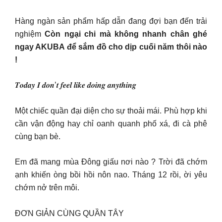
Hàng ngàn sản phẩm hấp dẫn đang đợi bạn đến trải
nghiệm
Còn ngại chi mà không nhanh chân ghé
ngay AKUBA để sắm đồ cho dịp cuối năm thôi nào
!
𝑻𝒐𝒅𝒂𝒚 𝑰 𝒅𝒐𝒏’𝒕 𝒇𝒆𝒆𝒍 𝒍𝒊𝒌𝒆 𝒅𝒐𝒊𝒏𝒈 𝒂𝒏𝒚𝒕𝒉𝒊𝒏𝒈
Một chiếc quần đại diện cho sự thoải mái. Phù hợp khi
cần vận động hay chỉ oanh quanh phố xá, đi cà phê
cùng bạn bè.
Em đã mang mùa Đông giấu nơi nào ? Trời đã chớm
ạnh khiến òng bồi hồi nôn nao. Tháng 12 rồi, ời yêu
chớm nở trên môi.
ĐƠN GIẢN CÙNG QUẦN TÂY