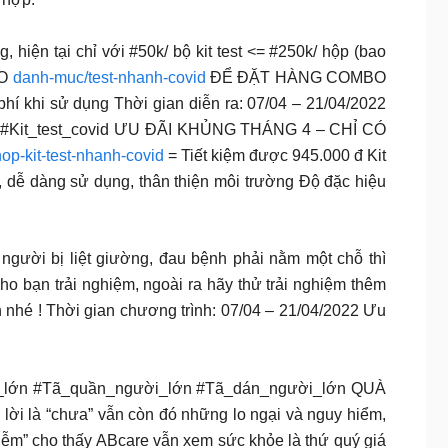
 hiện tại chỉ với #50k/ bộ kit test <= #250k/ hộp (bao
ÀO
danh-muc/test-nhanh-covid
ĐỂ ĐẶT HÀNG COMBO
 khi sử dụng Thời gian diễn ra: 07/04 – 21/04/2022
anh #Kit_test_covid ƯU ĐÃI KHỦNG THÁNG 4 – CHỈ CÓ
hop-kit-test-nhanh-covid
= Tiết kiệm được 945.000 đ Kit
, dễ dàng sử dụng, thân thiện môi trường Độ đặc hiệu
i bị liệt giường, đau bệnh phải nằm một chỗ thì
o bạn trải nghiệm, ngoài ra hãy thử trải nghiệm thêm
nhé ! Thời gian chương trình: 07/04 – 21/04/2022 Ưu
lớn #Tã_quần_người_lớn #Tã_dán_người_lớn QUÀ
ời là “chưa” vẫn còn đó những lo ngại và nguy hiểm,
iễm” cho thấy ABcare vẫn xem sức khỏe là thứ quý giá