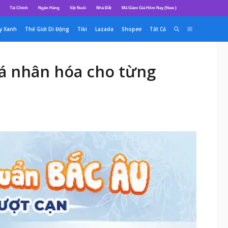
Tài Chính
Ngân Hàng
Vật Nuôi
Nhà Đất
Mã Giảm Giá Hôm Nay (New )
y Xanh
Thế Giới Di Động
Tiki
Lazada
Shopee
Tất Cả
cá nhân hóa cho từng