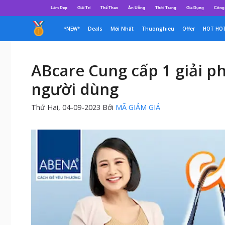
Chuyển
Làm Đẹp
Giải Trí
Thể Thao
Ăn Uống
Thời Trang
Gia Dụng
Công
đến
nội
*NEW*
Deals
Mới Nhất
Thuonghieu
Offer
HOT HO
dung
ABcare Cung cấp 1 giải p
người dùng
Thứ Hai, 04-09-2023
Bởi
MÃ GIẢM GIÁ