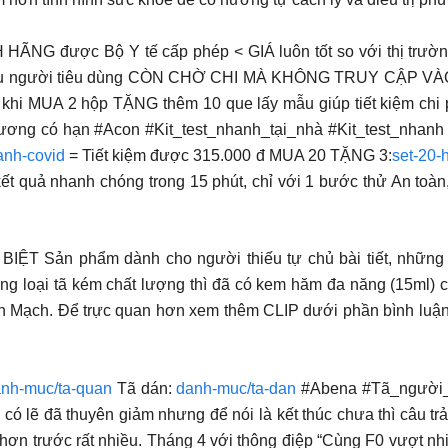
 HÃNG được Bộ Y tế cấp phép < GIÁ luôn tốt so với thị trường,
 cầu người tiêu dùng CÒN CHỜ CHI MÀ KHÔNG TRUY CẬP V
MUA 2 hộp TẶNG thêm 10 que lấy mẫu giúp tiết kiệm chi phí
ố lương có hạn #Acon #Kit_test_nhanh_tại_nhà #Kit_test_nh
hanh-covid
= Tiết kiệm được 315.000 đ MUA 20 TẶNG 3:
set-20-
kết quả nhanh chóng trong 15 phút, chỉ với 1 bước thử An toàn
phẩm dành cho người thiếu tự chủ bài tiết, những ngườ
g loại tã kém chất lượng thì đã có kem hăm đa năng (15ml) ch
ạn Mạch. Để trực quan hơn xem thêm CLIP dưới phần bình luận 
nh-muc/ta-quan
Tã dán:
danh-muc/ta-dan
#Abena #Tã_người_
 đã thuyên giảm nhưng để nói là kết thúc chưa thì câu trả l
 hơn trước rất nhiều. Tháng 4 với thông điệp “Cùng F0 vượt nh