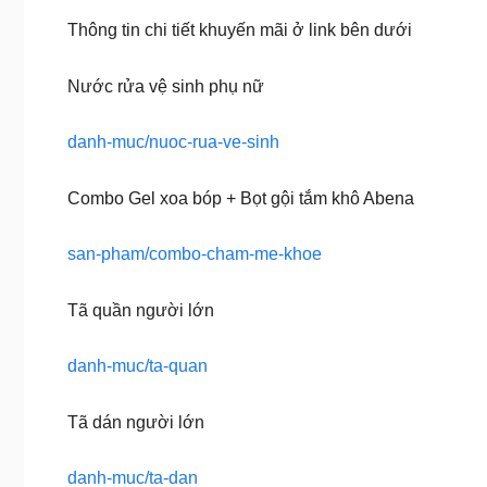
Thông tin chi tiết khuyến mãi ở link bên dưới
Nước rửa vệ sinh phụ nữ
danh-muc/nuoc-rua-ve-sinh
Combo Gel xoa bóp + Bọt gội tắm khô Abena
san-pham/combo-cham-me-khoe
Tã quần người lớn
danh-muc/ta-quan
Tã dán người lớn
danh-muc/ta-dan