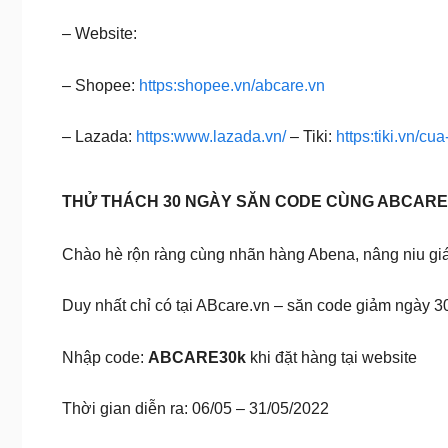
– Website:
– Shopee:
https:shopee.vn/abcare.vn
– Lazada:
https:www.lazada.vn/
– Tiki:
https:tiki.vn/cu
THỬ THÁCH 30 NGÀY SĂN CODE CÙNG ABCARE 
Chào hè rộn ràng cùng nhãn hàng Abena, nâng niu giá
Duy nhất chỉ có tại ABcare.vn – săn code giảm ngày 
Nhập code:
ABCARE30k
khi đặt hàng tại website
Thời gian diễn ra: 06/05 – 31/05/2022