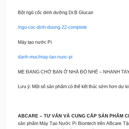
Bột ngũ cốc dinh dưỡng Dr.B Glucan
/ngu-coc-dinh-duong-22-complete
Máy tạo nước Pi
danh-muc/may-tao-nuoc-pi
MẸ ĐANG CHỜ BẠN Ở NHÀ ĐÓ NHÉ – NHANH TAY
Lưu ý: Một số sản phẩm có thể kết thúc sớm hơn dự ki
ABCARE – TƯ VẤN VÀ CUNG CẤP SẢN PHẨM 
sản phẩm Máy Tạo Nước Pi Biontech trên ABcare Tặng 