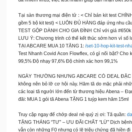
Tại sàn thương mại điện tử : < Chỉ bán kit test CHÍNH
gồm 5 bộ kit test) < LUÔN ĐỦ HÀNG đáp ứng nhu
TEST GỘP DÀNH CHO GIA ĐÌNH Chỉ với giá #650k khi 
LƯU Ý: Chương trình có thể kết thúc sớm hơn vì s
TẠI ABCARE MUA 10 TẶNG 1:
/set-10-hop-kit-test-n
Test Nhanh Covid Acon Flowflex, có gì nổi bật? Cho 
99,5% Độ nhạy 97,6% Độ chính xác hơn 99,1%
NGÀY THƯỜNG NHƯNG ABCARE CÓ DEAL ĐẶC BIỆT Sản 
không nên bỏ lỡ cơ hội này. Hăm tã do mặc phải nhữn
các loại tã người lớn đến từ thương hiệu Abena – Đ
đãi: MUA 1 gói tã Abena TẶNG 1 tuýp kem hăm 15ml
Truy cập ngay để chớp deal nè quý zị ơi: Tã quần:
da
TẶNG THÁNG “TƯ” – ƯU ĐÃI CHẤT “LỪ” Dịch bệnh có lẽ
vẫn còn những F0 nhưng có lẽ triệu chứng đã hiền đi