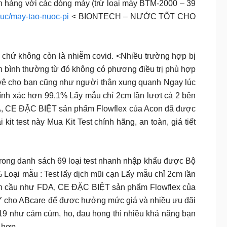
n hàng với các dòng máy (trừ loại máy BTM-2000 – 39
uc/may-tao-nuoc-pi
< BIONTECH – NƯỚC TỐT CHO
 chứ không còn là nhiễm covid. <Nhiều trường hợp bị
h bình thường từ đó không có phương điều trị phù hợp
o vệ cho bạn cũng như người thân xung quanh Ngay lúc
nh xác hơn 99,1% Lấy mẫu chỉ 2cm lần lượt cả 2 bên
FDA, CE ĐẶC BIỆT sản phẩm Flowflex của Acon đã được
it test này Mua Kit Test chính hãng, an toàn, giá tiết
g danh sách 69 loại test nhanh nhập khẩu được Bộ
 Loại mẫu : Test lấy dịch mũi cạn Lấy mẫu chỉ 2cm lần
toàn cầu như FDA, CE ĐẶC BIỆT sản phẩm Flowflex của
Y cho ABcare để được hưởng mức giá và nhiều ưu đãi
19 như cảm cúm, ho, đau họng thì nhiều khả năng bạn
 hợp.