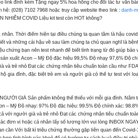
eo link đính kèm Tặng ngay 5% hoa hồng cho đối tác tư vấn bá
ên hệ: (028) 7102 7968 hoặc truy cập website theo link :
danh-m
IỄM COVID Liệu kit test còn HOT không?
ân. Thời điểm hiện tại điều chúng ta quan tâm là hậu covid
ết và những cái hậu về sau làm chúng ta chủ quan nghĩ là bện
iệu chứng bạn nên test nhanh để biết tình trạng từ đó giúp bả
 sản xuất: Acon – Mỹ Độ đặc hiệu 99,5% Độ nhạy 97,6% Độ chí
già và trẻ nhỏ Đạt các chứng nhận tiêu chuẩn toàn cầu như 
ia đình, đặc biệt trẻ em và người già có thể tự test với loại k
 GIÀ Sản phẩm không thể thiếu với mỗi gia đình. Nằm tron
con – Mỹ Độ nhạy: 97% Độ đặc hiệu: 99.5% Độ chính xác: 98.8%
 cả với người già và trẻ nhỏ Đạt các chứng nhận tiêu chuẩn 
c đơn vị hoặc cá nhân lấy số lượng lớn vui lòng INBOX NGA
 cần Với bất kì triệu chứng thường gặp liên quan đến Covid-
m hơn tình hình sức khoẻ để có hướng tự cách ly và điều trị phù