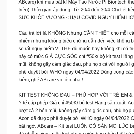
ABcare) khi mua bất kì Máy Tạo Nước Pi Biontech th
triệu) Thời gian áp dụng: Từ 20/4 đến 30/4 Chi tiết li
SỨC KHỎE VƯỢNG < HẬU COVID NGUY HIỂM HƠN NH
Câu trả lời là KHÔNG Nhưng CẦN THIẾT cho mỗi cá nh
nhiễm nhưng không triệu chứng dẫn đến việc không bi
sẽ rất nguy hiểm VÌ THẾ dù muốn hay không khi có tr
này có mức GIÁ CỰC SỐC chỉ #50k/ bộ kit test Hãng
mũi, không gây cảm giác đau, phù hợp cả với người 
phê duyệt bởi WHO ngày 04/04/2022 Dùng trong các hộ g
kiệm, ghé ABcare.vn liền nha !
KIT TEST KHÔNG ĐAU – PHÙ HỢP VỚI TRẺ EM & NGƯỜI
Y tế cấp phép Giá chỉ #50K/ bộ test Hãng sản xuất: A
lượt cả 2 bên mũi, không gây cảm giác đau, phù hợp
Acon đã được phê duyệt bởi WHO ngày 04/04/2022 Cá
bất ngờ. ABcare – Kit test LUÔN CÓ SẴN MỌI LÚC bạn
đã nhiễm virus, việc test nhanh giúp bạn nhận biết sớ