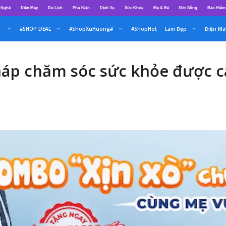
 Nghệ
Điện Máy
Du Lịch
Phụ Kiện
Dịch Vụ
Sức Khỏe
Mẹ & Bé
Đời Sống
Bảo Hiểm
T
#SHOP DEAL
#ShopXuHuong#
#ShopHot
Làm Đẹp
Điện Má
háp chăm sóc sức khỏe được 