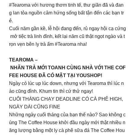
#Tearoma với hương thơm tinh tế, thư giãn đã và đan
g lan tỏa nguồn cảm hứng sống bất tận đến các bạn tr
ẻ.
Cuối năm gần kề, lễ hội đang đến, rủ ngay hội cạ cứng
mở tiệc trà linh đình, kết lại năm cũ thật ngọt ngào và t
rọn vẹn bên ly trà ấm #Tearoma nha!
TEAROMA –
NHÃN TRÀ MỚI TOANH CÙNG NHÀ VỚI THE COF
FEE HOUSE ĐÃ CÓ MẶT TẠI YOUSHOP!
Ngày có lúc up lúc down, nhưng với Tearoma thì lúc n
ào cũng đỉnh. Khum tin thì cứ thử ngay!
CUỐI THÁNG CHẠY DEADLINE CÓ CÀ PHÊ HIGH,
NGÀY DÀI CŨNG FINE
Những ngày cuối tháng của bạn thế nào? Sao không c
ùng The Coffee House khởi đầu ngày mới thật nhiều n
ăng lượng bằng một ly cà phê sữa đá The Coffee Hou