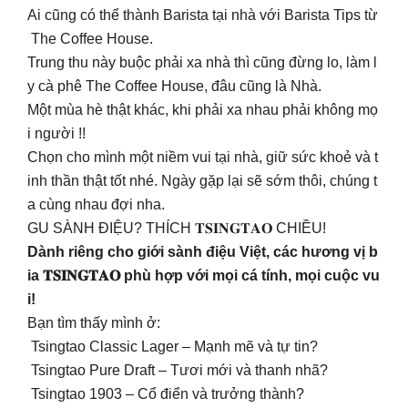
Ai cũng có thể thành Barista tại nhà với Barista Tips từ
The Coffee House.
Trung thu này buộc phải xa nhà thì cũng đừng lo, làm l
y cà phê The Coffee House, đâu cũng là Nhà.
Một mùa hè thật khác, khi phải xa nhau phải không mọ
i người !!
Chọn cho mình một niềm vui tại nhà, giữ sức khoẻ và t
inh thần thật tốt nhé. Ngày gặp lại sẽ sớm thôi, chúng t
a cùng nhau đợi nha.
GU SÀNH ĐIỆU? THÍCH 𝐓𝐒𝐈𝐍𝐆𝐓𝐀𝐎 CHIỀU!
Dành riêng cho giới sành điệu Việt, các hương vị b
ia 𝐓𝐒𝐈𝐍𝐆𝐓𝐀𝐎 phù hợp với mọi cá tính, mọi cuộc vu
i!
Bạn tìm thấy mình ở:
Tsingtao Classic Lager – Mạnh mẽ và tự tin?
Tsingtao Pure Draft – Tươi mới và thanh nhã?
Tsingtao 1903 – Cổ điển và trưởng thành?