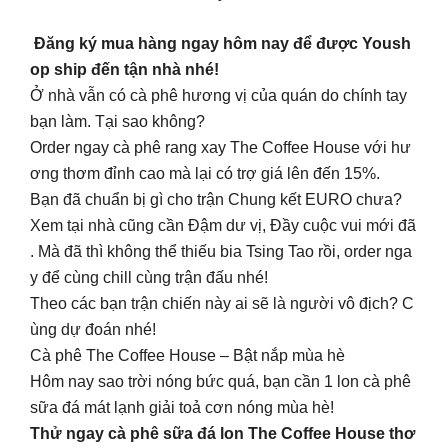
Đăng ký mua hàng ngay hôm nay để được Yoush
op ship đến tận nhà nhé!
Ở nhà vẫn có cà phê hương vị của quán do chính tay
bạn làm. Tại sao không?
Order ngay cà phê rang xay The Coffee House với hư
ơng thơm đỉnh cao mà lại có trợ giá lên đến 15%.
Bạn đã chuẩn bị gì cho trận Chung kết EURO chưa?
Xem tại nhà cũng cần Đậm dư vị, Đầy cuộc vui mới đã
. Mà đã thì không thể thiếu bia Tsing Tao rồi, order nga
y để cùng chill cùng trận đấu nhé!
Theo các bạn trận chiến này ai sẽ là người vô địch? C
ùng dự đoán nhé!
Cà phê The Coffee House – Bật nắp mùa hè
Hôm nay sao trời nóng bức quá, bạn cần 1 lon cà phê
sữa đá mát lạnh giải toả cơn nóng mùa hè!
Thử ngay cà phê sữa đá lon The Coffee House thơ