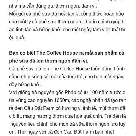
nhà mà vẫn đúng gu, thơm ngon, đậm vị.
Mỗi gói cà phê sữa đá hoà tan là công thức hoàn hảo
cho một ly cà phê sữa thơm ngon, chuẩn chỉnh giúp b
ạn tỉnh táo và hứng khởi cho một ngày làm việc thật hi
ệu quả.
Bạn có biết The Coffee House ra mắt sản phẩm cà
phê sữa đá lon thơm ngon đậm vị.
Cà phê sữa đá lon The Coffee House luôn đồng hành
cùng nhịp sống sôi nổi của tuổi trẻ, cho bạn một ngày
đầy hứng khởi.
Với giống trà nguyên gốc Pháp có từ 100 năm trước c
ủa vùng cao nguyên 1650m, các nghệ nhân đã tạo ra t
rà đen Cầu Đất Farm có hương vị tinh tế, mùi thơm đặ
c biệt, mang hương thơm của hoa quả chín. Trà đen là
nguyên liệu chính cho món trà sữa thơm ngon lưu luy
ến. Thử ngay với trà đen Cầu Đất Farm bạn nhé!