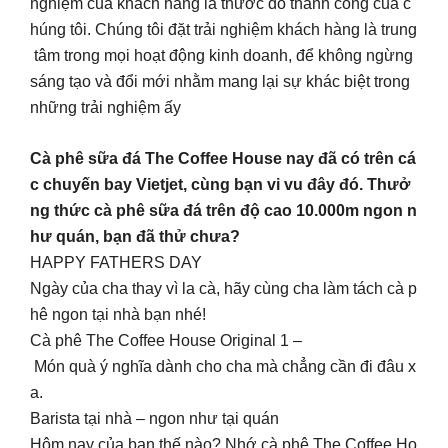
nghiệm của khách hàng là thước đo thành công của c
húng tôi. Chúng tôi đặt trải nghiệm khách hàng là trung
tâm trong mọi hoạt động kinh doanh, để không ngừng
sáng tạo và đổi mới nhằm mang lại sự khác biệt trong
những trải nghiệm ấy
Cà phê sữa đá The Coffee House nay đã có trên cá
c chuyến bay Vietjet, cùng bạn vi vu đây đó. Thưở
ng thức cà phê sữa đá trên độ cao 10.000m ngon n
hư quán, bạn đã thử chưa?
HAPPY FATHERS DAY
Ngày của cha thay vì la cà, hãy cùng cha làm tách cà p
hê ngon tại nhà bạn nhé!
Cà phê The Coffee House Original 1 –
Món quà ý nghĩa dành cho cha mà chẳng cần đi đâu x
a.
Barista tại nhà – ngon như tại quán
Hôm nay của bạn thế nào? Nhớ cà phê The Coffee Ho