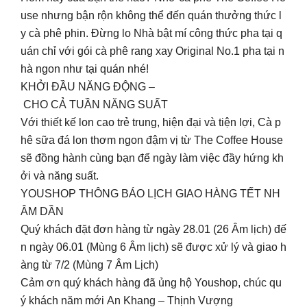
use nhưng bận rộn không thể đến quán thưởng thức l
y cà phê phin. Đừng lo Nhà bật mí công thức pha tại q
uán chỉ với gói cà phê rang xay Original No.1 pha tại n
hà ngon như tại quán nhé!
KHỞI ĐẦU NĂNG ĐỘNG –
CHO CẢ TUẦN NĂNG SUẤT
Với thiết kế lon cao trẻ trung, hiện đại và tiện lợi, Cà p
hê sữa đá lon thơm ngon đậm vị từ The Coffee House
sẽ đồng hành cùng bạn để ngày làm việc đầy hứng kh
ởi và năng suất.
YOUSHOP THÔNG BÁO LỊCH GIAO HÀNG TẾT NH
ÂM DẦN
Quý khách đặt đơn hàng từ ngày 28.01 (26 Âm lịch) đế
n ngày 06.01 (Mùng 6 Âm lịch) sẽ được xử lý và giao h
àng từ 7/2 (Mùng 7 Âm Lịch)
Cảm ơn quý khách hàng đã ủng hộ Youshop, chúc qu
ý khách năm mới An Khang – Thịnh Vượng