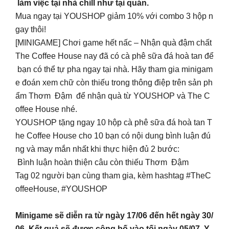
làm việc tại nhà chill như tại quán.
Mua ngay tại YOUSHOP giảm 10% với combo 3 hộp n
gay thôi!
[MINIGAME] Chơi game hết nấc – Nhận quà đậm chất
The Coffee House nay đã có cà phê sữa đá hoà tan để
bạn có thể tự pha ngay tại nhà. Hãy tham gia minigam
e đoán xem chữ còn thiếu trong thông điệp trên sản ph
ẩm Thơm Đậm để nhận quà từ YOUSHOP và The C
offee House nhé.
YOUSHOP tặng ngay 10 hộp cà phê sữa đá hoà tan T
he Coffee House cho 10 bạn có nội dung bình luận đú
ng và may mắn nhất khi thực hiện đủ 2 bước:
Bình luận hoàn thiện câu còn thiếu Thơm Đậm
Tag 02 người bạn cùng tham gia, kèm hashtag #TheC
offeeHouse, #YOUSHOP
Minigame sẽ diễn ra từ ngày 17/06 đến hết ngày 30/
06. Kết quả sẽ được công bố vào tối ngày 05/07. Y