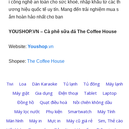
i công nghệ an toàn cho sức khoẻ, nhập khẩu từ các th
ương hiệu quốc tế uy tín. Mang đến trải nghiệm mua s
ắm hoàn hảo nhất cho bạn
YOUSHOP.VN – Cà phê sữa đá The Coffee House
Website:
Youshop
.vn
Shopee:
The Coffee House
Tivi
Loa
Dàn Karaoke
Tủ lạnh
Tủ đông
Máy lạnh
Máy giặt
Gia dụng
Điện thoại
Tablet
Laptop
Đồng hồ
Quạt điều hoà
Nồi chiên không dầu
Máy lọc nước
Phụ kiện
Smartwatch
Máy Tính
Màn hình
Máy in
Mực in
Máy cũ giá rẻ
Sim, Thẻ cào