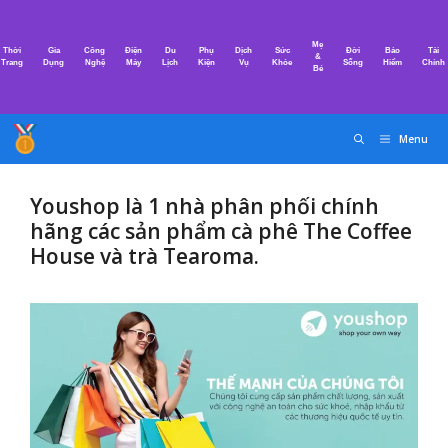
Chuyển
đến
Mẹ
Thời
Gia
Công
Điện
Du
Phụ
Dịch
Sức
Đời
Bảo
Tài
nội
&
Trang
Dụng
Nghệ
Máy
Lịch
Kiện
Vụ
Khỏe
Sống
Hiểm
Chính
Bé
dung
Menu
Youshop là 1 nhà phân phối chính
hãng các sản phẩm cà phê The Coffee
House và trà Tearoma.