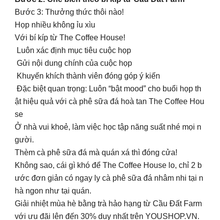
Bước 3: Thưởng thức thôi nào!
Họp nhiều không ỉu xìu
Với bí kíp từ The Coffee House!
Luôn xác định mục tiêu cuộc họp
Gửi nội dung chính của cuộc họp
Khuyến khích thành viên đóng góp ý kiến
Đặc biệt quan trọng: Luôn “bật mood” cho buổi họp th
ật hiệu quả với cà phê sữa đá hoà tan The Coffee Hou
se
Ở nhà vui khoẻ, làm việc học tập năng suất nhé mọi n
gười.
Thèm cà phê sữa đá mà quán xá thì đóng cửa!
Không sao, cái gì khó để The Coffee House lo, chỉ 2 b
ước đơn giản có ngay ly cà phê sữa đá nhâm nhi tại n
hà ngon như tại quán.
Giải nhiệt mùa hè bằng trà hảo hạng từ Cầu Đất Farm
với ưu đãi lên đến 30% duy nhất trên YOUSHOP.VN.