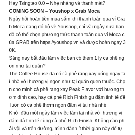
Hay Tsingtao 0.0 – Nhẹ nhàng và thanh mát?
COMING SOON – Youshop x Grab Moca
Ngày hội hoàn tiền mua sắm khi thanh toán qua ví Gra
b Moca đang đổ bộ về Youshop, chỉ vài ngày nữa bạn
đã có thể chọn phương thức thanh toán qua ví Moca c
ủa GRAB trên https://youshop.vn và được hoàn ngay 3
0K.
Sáng nay bắt đầu làm việc bạn có thèm 1 ly cà phê ng
on như tại quán?
The Coffee House đã có cà phê rang xay uống ngay tạ
i nhà với hương vị ngon như tại quán quen thuộc. Chọ
n cho mình cà phê rang xay Peak Flavor với hương th
ơm đỉnh cao, hay cà phê Rich Finish gu đậm tinh tế để
luôn có cà phê thơm ngon đậm vị tại nhà nhé.
Khởi đầu một ngày làm việc làm tại nhà với hương vị
đậm đà tinh tế cùng cà phê Rich Finish. Không cần ph
ải vội vã trên đường, mình dành ít thời gian này để tự