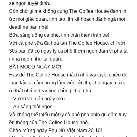
se ngon tuyệt đỉnh.
Còn chờ gì mà không cùng The Coffee House đánh th
ức mọi giác quan, tỉnh táo lên kế hoạch đánh ngã mọi
deadline bạn nhé!
Bữa sáng uống cà phê, tinh thần thêm tràn trề!
Với cà phê sữa đá hoà tan The Coffee House, chỉ với
30s bạn đã có ngay ly cà phê thơm ngon đậm vị pha tạ
i nhà ngon như tại quán.
BẬT MOOD NGÀY MỚI
Hãy để The Coffee House mách nhỏ vài tuyệt chiêu để
bạn lấy lại cảm hứng làm việc tức thì, cho ngày mới v
ới thật nhiều deadline chồng chất nha:
– Vươn vai đón ngày mới
– Ăn sáng thật ngon
Và không thể thiếu một ly cà phê pha phin gu đậm truy
ền thống của The Coffee House nhé.
Chào mừng ngày Phụ Nữ Việt Nam 20-10!