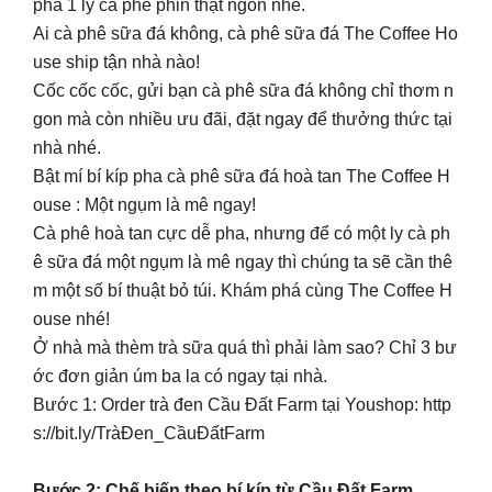
pha 1 ly cà phê phin thật ngon nhé.
Ai cà phê sữa đá không, cà phê sữa đá The Coffee Ho
use ship tận nhà nào!
Cốc cốc cốc, gửi bạn cà phê sữa đá không chỉ thơm n
gon mà còn nhiều ưu đãi, đặt ngay để thưởng thức tại
nhà nhé.
Bật mí bí kíp pha cà phê sữa đá hoà tan The Coffee H
ouse : Một ngụm là mê ngay!
Cà phê hoà tan cực dễ pha, nhưng để có một ly cà ph
ê sữa đá một ngụm là mê ngay thì chúng ta sẽ cần thê
m một số bí thuật bỏ túi. Khám phá cùng The Coffee H
ouse nhé!
Ở nhà mà thèm trà sữa quá thì phải làm sao? Chỉ 3 bư
ớc đơn giản úm ba la có ngay tại nhà.
Bước 1: Order trà đen Cầu Đất Farm tại Youshop: http
s://bit.ly/TràĐen_CầuĐấtFarm
Bước 2: Chế biến theo bí kíp từ Cầu Đất Farm