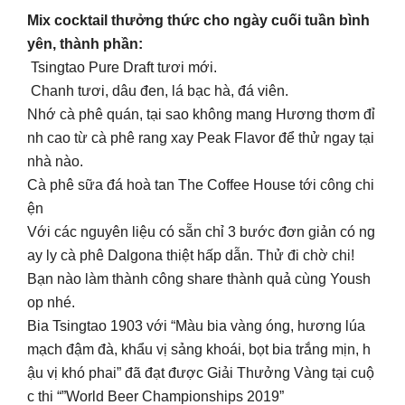
Mix cocktail thưởng thức cho ngày cuối tuần bình
yên, thành phần:
Tsingtao Pure Draft tươi mới.
Chanh tươi, dâu đen, lá bạc hà, đá viên.
Nhớ cà phê quán, tại sao không mang Hương thơm đỉ
nh cao từ cà phê rang xay Peak Flavor để thử ngay tại
nhà nào.
Cà phê sữa đá hoà tan The Coffee House tới công chi
ện
Với các nguyên liệu có sẵn chỉ 3 bước đơn giản có ng
ay ly cà phê Dalgona thiệt hấp dẫn. Thử đi chờ chi!
Bạn nào làm thành công share thành quả cùng Yoush
op nhé.
Bia Tsingtao 1903 với “Màu bia vàng óng, hương lúa
mạch đậm đà, khẩu vị sảng khoái, bọt bia trắng mịn, h
ậu vị khó phai” đã đạt được Giải Thưởng Vàng tại cuộ
c thi “”World Beer Championships 2019”