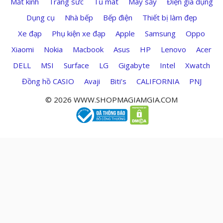
Mắt kính
Trang sức
Tủ mát
Máy sấy
Điện gia dụng
Dụng cụ
Nhà bếp
Bếp điện
Thiết bị làm đẹp
Xe đạp
Phụ kiện xe đạp
Apple
Samsung
Oppo
Xiaomi
Nokia
Macbook
Asus
HP
Lenovo
Acer
DELL
MSI
Surface
LG
Gigabyte
Intel
Xwatch
Đồng hồ CASIO
Avaji
Biti’s
CALIFORNIA
PNJ
© 2026 WWW.SHOPMAGIAMGIA.COM