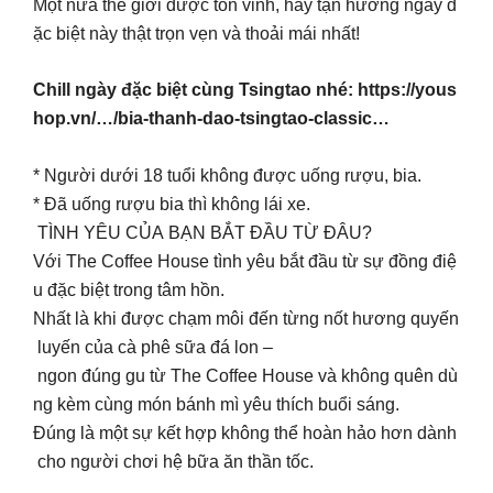
Một nữa thế giới được tôn vinh, hãy tận hưởng ngày đ
ặc biệt này thật trọn vẹn và thoải mái nhất!
Chill ngày đặc biệt cùng Tsingtao nhé: https://yous
hop.vn/…/bia-thanh-dao-tsingtao-classic…
* Người dưới 18 tuổi không được uống rượu, bia.
* Đã uống rượu bia thì không lái xe.
TÌNH YÊU CỦA BẠN BẮT ĐẦU TỪ ĐÂU?
Với The Coffee House tình yêu bắt đầu từ sự đồng điệ
u đặc biệt trong tâm hồn.
Nhất là khi được chạm môi đến từng nốt hương quyến
luyến của cà phê sữa đá lon –
ngon đúng gu từ The Coffee House và không quên dù
ng kèm cùng món bánh mì yêu thích buổi sáng.
Đúng là một sự kết hợp không thể hoàn hảo hơn dành
cho người chơi hệ bữa ăn thần tốc.