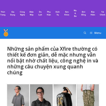
Chuyển
đến
Mẹ
Thời
Gia
Công
Điện
Du
Phụ
Dịch
Sức
Đời
Bảo
Tài
nội
&
Trang
Dụng
Nghệ
Máy
Lịch
Kiện
Vụ
Khỏe
Sống
Hiểm
Chính
Bé
dung
Menu
Những sản phẩm của Xfire thường có
thiết kế đơn giản, dễ mặc nhưng vẫn
nổi bật nhờ chất liệu, công nghệ in và
những câu chuyện xung quanh
chúng