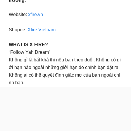
trương.
Website:
xfire.vn
Shopee:
Xfire Vietnam
WHAT IS X-FIRE?
“Follow Yah Dream”
Không gì là bất khả thi nếu bạn theo đuổi. Không có gi
ới hạn nào ngoài những giới hạn do chính bạn đặt ra.
Không ai có thể quyết định giấc mơ của bạn ngoài chí
nh bạn.
Cùng chờ đợi những điều mới mẻ.
#FollowyahDream #FYD #WhatisXfire #StreetWear #
HipHopCulture #XfireVietnam #Xfire
MIND vs HEART Restock MindHeart Tshirt