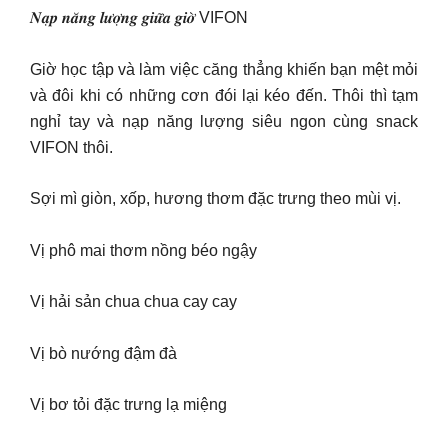
𝑵𝒂̣𝒑 𝒏𝒂̆𝒏𝒈 𝒍𝒖̛𝒐̛̣𝒏𝒈 𝒈𝒊𝒖̛̃𝒂 𝒈𝒊𝒐̛̀ VIFON
Giờ học tập và làm việc căng thẳng khiến bạn mệt mỏi
và đôi khi có những cơn đói lại kéo đến. Thôi thì tạm
nghỉ tay và nạp năng lượng siêu ngon cùng snack
VIFON thôi.
Sợi mì giòn, xốp, hương thơm đặc trưng theo mùi vị.
Vị phô mai thơm nồng béo ngậy
Vị hải sản chua chua cay cay
Vị bò nướng đậm đà
Vị bơ tỏi đặc trưng lạ miệng