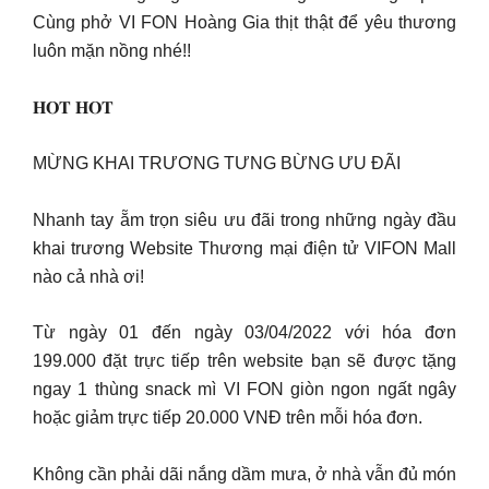
Cùng phở VI FON Hoàng Gia thịt thật để yêu thương
luôn mặn nồng nhé!!
𝐇𝐎𝐓 𝐇𝐎𝐓
MỪNG KHAI TRƯƠNG TƯNG BỪNG ƯU ĐÃI
Nhanh tay ẵm trọn siêu ưu đãi trong những ngày đầu
khai trương Website Thương mại điện tử VIFON Mall
nào cả nhà ơi!
Từ ngày 01 đến ngày 03/04/2022 với hóa đơn
199.000 đặt trực tiếp trên website bạn sẽ được tặng
ngay 1 thùng snack mì VI FON giòn ngon ngất ngây
hoặc giảm trực tiếp 20.000 VNĐ trên mỗi hóa đơn.
Không cần phải dãi nắng dầm mưa, ở nhà vẫn đủ món