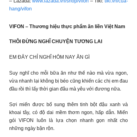
– Lazada:
www.lazada.vn/shop/vifon
– Tiki:
tiki.vn/cua-
hang/vifon
VIFON – Thương hiệu thực phẩm ăn liền Việt Nam
THÔI ĐỪNG NGHĨ CHUYỆN TƯƠNG LAI
EM ĐÂY CHỈ NGHĨ HÔM NAY ĂN GÌ
Suy nghĩ cho mỗi bữa ăn như thế nào mà vừa ngon,
vừa nhanh lại không bị béo cũng khiến các chị em đau
đầu rồi thì lấy thời gian đâu mà yêu với đương nữa.
Sợi miến được bổ sung thêm tinh bột đậu xanh và
khoai tây, có độ dai mềm thơm ngon, hấp dẫn. Miến
gói VIFON luôn là lựa chọn nhanh gọn nhất cho
những ngày bận rộn.