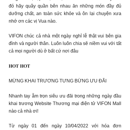
đó hãy quây quần bên nhau ăn những món đầy đủ
dưỡng chất, an toàn sức khỏe và ôn lại chuyện xưa
nhớ ơn các vị Vua nào.
VIFON chúc cả nhà một ngày nghỉ lễ thật vui bên gia
đình và người thân. Luôn luôn chia sẽ niềm vui với tất
cả mọi người dù ở bất cứ nơi đâu
𝐇𝐎𝐓 𝐇𝐎𝐓
MỪNG KHAI TRƯƠNG TƯNG BỪNG ƯU ĐÃI
Nhanh tay ẵm trọn siêu ưu đãi trong những ngày đầu
khai trương Website Thương mại điện tử VIFON Mall
nào cả nhà ơi!
Từ ngày 01 đến ngày 10/04/2022 với hóa đơn