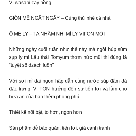
Vị wasabi cay nồng
GIÒN MÊ NGẤT NGÂY – Cùng thử nhé cả nhà
Ô MÊ LY – TA NHÂM NHI MÌ LY VIFON MỚI
Những ngày cuối tuần như thế này mà ngồi húp sùm
sụp ly mì Lẩu thái Tomyum thơm nức mũi thì đúng là
“tuyệt số dzách luôn”
Với sợi mì dai ngon hấp dẫn cùng nước súp đậm đà
đặc trưng, VI FON hướng đến sự tiện lợi và làm cho
bữa ăn của bạn thêm phong phú
Thiết kế nổi bật, to hơn, ngon hơn
Sản phẩm dễ bảo quản, tiện lợi, giá cạnh tranh