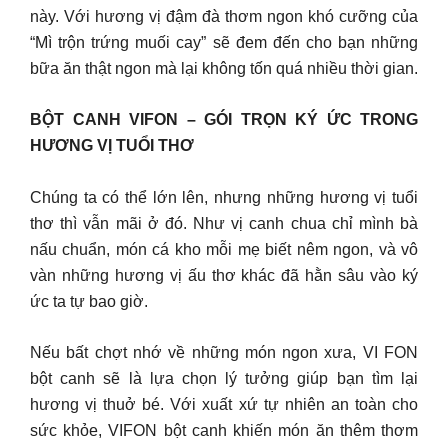
này. Với hương vị đậm đà thơm ngon khó cưỡng của
“Mì trộn trứng muối cay” sẽ đem đến cho bạn những
bữa ăn thật ngon mà lại không tốn quá nhiều thời gian.
BỘT CANH VIFON – GÓI TRỌN KÝ ỨC TRONG
HƯƠNG VỊ TUỔI THƠ
Chúng ta có thể lớn lên, nhưng những hương vị tuổi
thơ thì vẫn mãi ở đó. Như vị canh chua chỉ mình bà
nấu chuẩn, món cá kho mỗi mẹ biết nêm ngon, và vô
vàn những hương vị ấu thơ khác đã hằn sâu vào ký
ức ta tự bao giờ.
Nếu bất chợt nhớ về những món ngon xưa, VI FON
bột canh sẽ là lựa chọn lý tưởng giúp bạn tìm lại
hương vị thuở bé. Với xuất xứ tự nhiên an toàn cho
sức khỏe, VIFON bột canh khiến món ăn thêm thơm