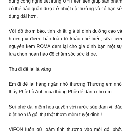
dụng công nghệ tiệt trùng UHT tiên tiến giúp sản phẩm
có thể bảo quản được ở nhiệt độ thường và có hạn sử
dụng dài hơn.
Với độ thơm béo, tinh khiết, giá trị dinh dưỡng cao và
hương vị được bảo toàn từ khâu chế biến, sữa tươi
nguyên kem ROMA đem lại cho gia đình bạn một sự
lựa chọn hoàn hảo để chăm sóc sức khỏe.
Thu đi để lại lá vàng
Em đi để lại hàng ngàn nhớ thương Thương em nhớ
thấy Phở bò Anh mua thùng Phở để dành cho em
Sợi phở dai mềm hoà quyện với nước súp đậm vị, đặc
biệt hơn là gói thịt thật thơm mềm tuyệt đỉnh!!
VIFON luôn gửi gắm tình thương vào mỗi gói phở.