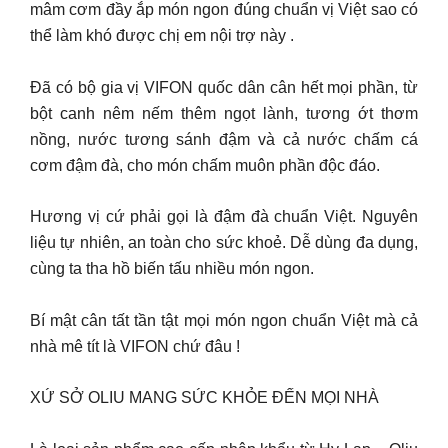
mâm cơm đầy ắp món ngon đúng chuẩn vị Việt sao có
thể làm khó được chị em nội trợ này .
Đã có bộ gia vị VIFON quốc dân cân hết mọi phần, từ
bột canh nêm nếm thêm ngọt lành, tương ớt thơm
nồng, nước tương sánh đậm và cả nước chấm cá
cơm đậm đà, cho món chấm muôn phần độc đáo.
Hương vị cứ phải gọi là đậm đà chuẩn Việt. Nguyên
liệu tự nhiên, an toàn cho sức khoẻ. Dễ dùng đa dụng,
cùng ta tha hồ biến tấu nhiều món ngon.
Bí mật cân tất tần tật mọi món ngon chuẩn Việt mà cả
nhà mê tít là VIFON chứ đâu !
XỨ SỞ OLIU MANG SỨC KHỎE ĐẾN MỌI NHÀ