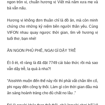
ngon tròn vị, chuẩn hương vị Việt mà năm xưa mẹ và
bà vẫn nấu.
Hương vị không đơn thuần chỉ là đồ ăn, mà còn minh
chứng cho những kỷ niệm bên người thân yêu. Cùng
VIFON nhau quay ngược thời gian, tìm về hương vị
tuổi thơ, bạn nhé!
ĂN NGON PHỦ PHÊ, NGẠI GÌ DẬY TRỄ
Ét ô ét, rõ ràng là đã đặt 7749 cái báo thức rồi mà sao
vẫn dậy trễ, lạ quá à nha?!
“Aisshhh muộn đến thế này rồi thì phải vắt chân lên cổ,
phi ngay đến công ty thôi. Làm gì còn thời gian đâu mà
ăn sáng hoành tráng cho đủ chất no lâu .”