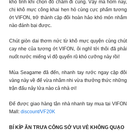
khó tính khi chọn đồ chấm đi cùng. Vậy mà hôm nay,
chị khô mực công khai hẹn hò cùng cực phẩm tương
ớt VIFON, trở thành cặp đôi hoàn hảo khó món nhắm
nào đánh bại được.
Chút giòn dai thơm nức từ khô mực quyện cùng chút
cay nhẹ của tương ớt VIFON, ôi nghĩ tới thôi đã phải
nuốt nước miếng vì độ quyến rũ khó cưỡng này rồi!
Mùa Seagame đã đến, nhanh tay rước ngay cặp đôi
vàng này về để vừa nhâm nhi vừa thưởng thức những
trận đấu nảy lửa nào cả nhà ơi!
Để được giao hàng tận nhà nhanh tay mua tại VIFON
Mall:
discount/VF20K
BÍ KÍP ĂN TRƯA CÔNG SỞ VUI VẺ KHÔNG QUẠO