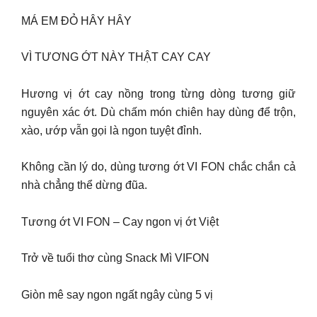
MÁ EM ĐỎ HÂY HÂY
VÌ TƯƠNG ỚT NÀY THẬT CAY CAY
Hương vị ớt cay nồng trong từng dòng tương giữ
nguyên xác ớt. Dù chấm món chiên hay dùng để trộn,
xào, ướp vẫn gọi là ngon tuyệt đỉnh.
Không cần lý do, dùng tương ớt VI FON chắc chắn cả
nhà chẳng thể dừng đũa.
Tương ớt VI FON – Cay ngon vị ớt Việt
Trở về tuổi thơ cùng Snack Mì VIFON
Giòn mê say ngon ngất ngây cùng 5 vị