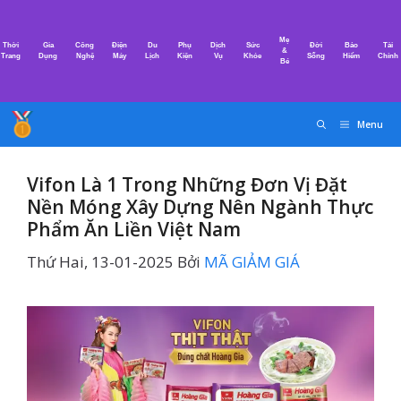
Chuyển
đến
Mẹ
Thời
Gia
Công
Điện
Du
Phụ
Dịch
Sức
Đời
Bảo
Tài
nội
&
Trang
Dụng
Nghệ
Máy
Lịch
Kiện
Vụ
Khỏe
Sống
Hiểm
Chính
Bé
dung
Menu
Vifon Là 1 Trong Những Đơn Vị Đặt
Nền Móng Xây Dựng Nên Ngành Thực
Phẩm Ăn Liền Việt Nam
Thứ Hai, 13-01-2025
Bởi
MÃ GIẢM GIÁ