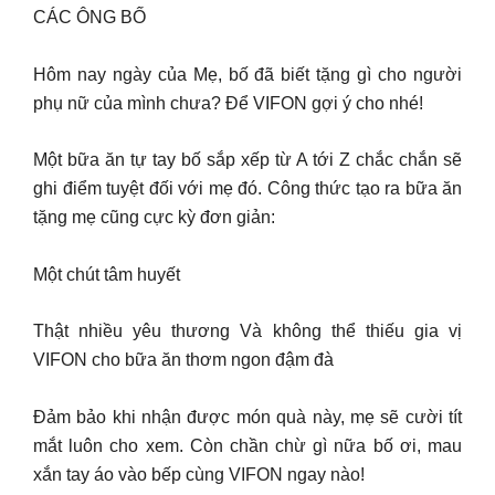
CÁC ÔNG BỐ
Hôm nay ngày của Mẹ, bố đã biết tặng gì cho người
phụ nữ của mình chưa? Để VIFON gợi ý cho nhé!
Một bữa ăn tự tay bố sắp xếp từ A tới Z chắc chắn sẽ
ghi điểm tuyệt đối với mẹ đó. Công thức tạo ra bữa ăn
tặng mẹ cũng cực kỳ đơn giản:
Một chút tâm huyết
Thật nhiều yêu thương Và không thể thiếu gia vị
VIFON cho bữa ăn thơm ngon đậm đà
Đảm bảo khi nhận được món quà này, mẹ sẽ cười tít
mắt luôn cho xem. Còn chần chừ gì nữa bố ơi, mau
xắn tay áo vào bếp cùng VIFON ngay nào!