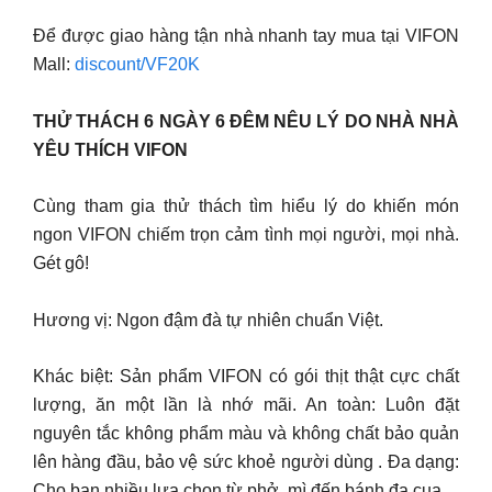
Để được giao hàng tận nhà nhanh tay mua tại VIFON
Mall:
discount/VF20K
THỬ THÁCH 6 NGÀY 6 ĐÊM NÊU LÝ DO NHÀ NHÀ
YÊU THÍCH VIFON
Cùng tham gia thử thách tìm hiểu lý do khiến món
ngon VIFON chiếm trọn cảm tình mọi người, mọi nhà.
Gét gô!
Hương vị: Ngon đậm đà tự nhiên chuẩn Việt.
Khác biệt: Sản phẩm VIFON có gói thịt thật cực chất
lượng, ăn một lần là nhớ mãi. An toàn: Luôn đặt
nguyên tắc không phẩm màu và không chất bảo quản
lên hàng đầu, bảo vệ sức khoẻ người dùng . Đa dạng:
Cho bạn nhiều lựa chọn từ phở, mì đến bánh đa cua.