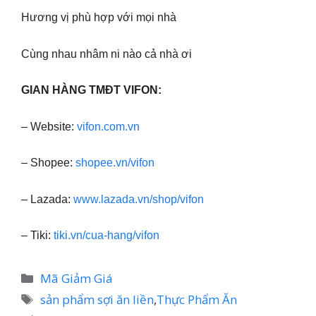
Hương vị phù hợp với mọi nhà
Cùng nhau nhâm ni nào cả nhà ơi
GIAN HÀNG TMĐT VIFON:
– Website:
vifon.com.vn
– Shopee:
shopee.vn/vifon
– Lazada:
www.lazada.vn/shop/vifon
– Tiki:
tiki.vn/cua-hang/vifon
Danh
Mã Giảm Giá
mục
Thẻ
sản phẩm sợi ăn liền
,
Thực Phẩm Ăn