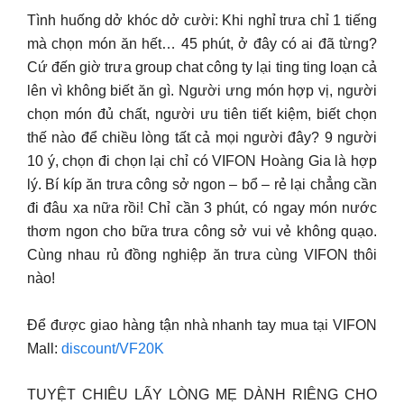
Tình huống dở khóc dở cười: Khi nghỉ trưa chỉ 1 tiếng
mà chọn món ăn hết… 45 phút, ở đây có ai đã từng?
Cứ đến giờ trưa group chat công ty lại ting ting loạn cả
lên vì không biết ăn gì. Người ưng món hợp vị, người
chọn món đủ chất, người ưu tiên tiết kiệm, biết chọn
thế nào để chiều lòng tất cả mọi người đây? 9 người
10 ý, chọn đi chọn lại chỉ có VIFON Hoàng Gia là hợp
lý. Bí kíp ăn trưa công sở ngon – bổ – rẻ lại chẳng cần
đi đâu xa nữa rồi! Chỉ cần 3 phút, có ngay món nước
thơm ngon cho bữa trưa công sở vui vẻ không quạo.
Cùng nhau rủ đồng nghiệp ăn trưa cùng VIFON thôi
nào!
Để được giao hàng tận nhà nhanh tay mua tại VIFON
Mall:
discount/VF20K
TUYỆT CHIÊU LẤY LÒNG MẸ DÀNH RIÊNG CHO