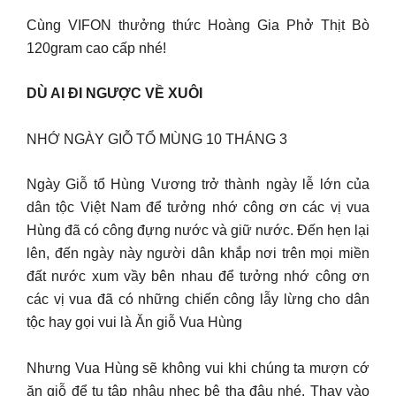
Cùng VIFON thưởng thức Hoàng Gia Phở Thịt Bò
120gram cao cấp nhé!
DÙ AI ĐI NGƯỢC VỀ XUÔI
NHỚ NGÀY GIỖ TỔ MÙNG 10 THÁNG 3
Ngày Giỗ tổ Hùng Vương trở thành ngày lễ lớn của
dân tộc Việt Nam để tưởng nhớ công ơn các vị vua
Hùng đã có công đựng nước và giữ nước. Đến hẹn lại
lên, đến ngày này người dân khắp nơi trên mọi miền
đất nước xum vầy bên nhau để tưởng nhớ công ơn
các vị vua đã có những chiến công lẫy lừng cho dân
tộc hay gọi vui là Ăn giỗ Vua Hùng
Nhưng Vua Hùng sẽ không vui khi chúng ta mượn cớ
ăn giỗ để tụ tập nhậu nhẹc bê tha đâu nhé. Thay vào