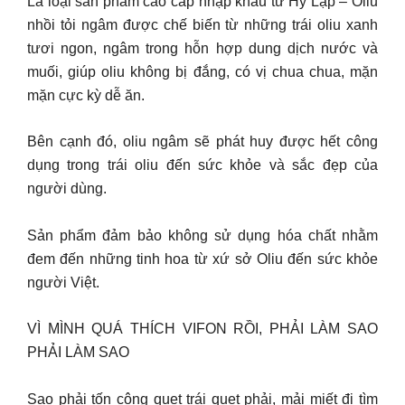
Là loại sản phẩm cao cấp nhập khẩu từ Hy Lạp – Oliu
nhồi tỏi ngâm được chế biến từ những trái oliu xanh
tươi ngon, ngâm trong hỗn hợp dung dịch nước và
muối, giúp oliu không bị đắng, có vị chua chua, mặn
mặn cực kỳ dễ ăn.
Bên cạnh đó, oliu ngâm sẽ phát huy được hết công
dụng trong trái oliu đến sức khỏe và sắc đẹp của
người dùng.
Sản phẩm đảm bảo không sử dụng hóa chất nhằm
đem đến những tinh hoa từ xứ sở Oliu đến sức khỏe
người Việt.
VÌ MÌNH QUÁ THÍCH VIFON RỒI, PHẢI LÀM SAO
PHẢI LÀM SAO
Sao phải tốn công quẹt trái quẹt phải, mải miết đi tìm