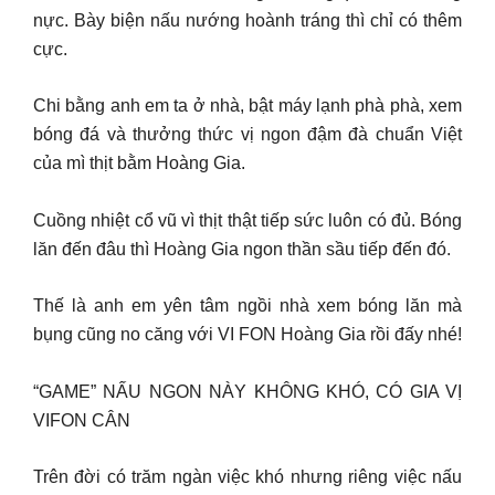
nực. Bày biện nấu nướng hoành tráng thì chỉ có thêm
cực.
Chi bằng anh em ta ở nhà, bật máy lạnh phà phà, xem
bóng đá và thưởng thức vị ngon đậm đà chuẩn Việt
của mì thịt bằm Hoàng Gia.
Cuồng nhiệt cổ vũ vì thịt thật tiếp sức luôn có đủ. Bóng
lăn đến đâu thì Hoàng Gia ngon thần sầu tiếp đến đó.
Thế là anh em yên tâm ngồi nhà xem bóng lăn mà
bụng cũng no căng với VI FON Hoàng Gia rồi đấy nhé!
“GAME” NẤU NGON NÀY KHÔNG KHÓ, CÓ GIA VỊ
VIFON CÂN
Trên đời có trăm ngàn việc khó nhưng riêng việc nấu