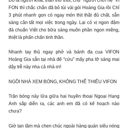
Đó là người khác than thở thôi, chứ “người chơi hệ” VI
FON thì chắc chắn đã bỏ túi vài gói Hoàng Gia rồi Chỉ
3 phút nhanh gọn có ngay món thịt thật đủ chất, sẵn
sàng cân tất mọi việc trong ngày. Lại có vị ngon đậm
đà chuẩn Việt cho bữa sáng muôn phần ngon miệng,
thiệt là phấn chấn tinh thần.
Nhanh tay thủ ngay phở và bánh đa cua VIFON
Hoàng Gia sẵn tại nhà để “cứu” mấy pha lỡ sáng mai
dậy trễ này nha cả nhà ơi!
NGỒI NHÀ XEM BÓNG, KHÔNG THỂ THIẾU VIFON
Trận bóng nảy lửa giữa hai huyền thoại Ngoại Hạng
Anh sắp diễn ra, các anh em đã có kế hoạch nào
chưa?
Giờ tan tầm mà chen chúc ngoài hàng quán siêu nóng