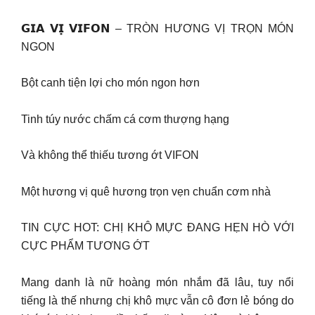
𝗚𝗜𝗔 𝗩𝗜̣ 𝗩𝗜𝗙𝗢𝗡 – TRÒN HƯƠNG VỊ TRỌN MÓN
NGON
Bột canh tiện lợi cho món ngon hơn
Tinh túy nước chấm cá cơm thượng hạng
Và không thể thiếu tương ớt VIFON
Một hương vị quê hương trọn vẹn chuẩn cơm nhà
TIN CỰC HOT: CHỊ KHÔ MỰC ĐANG HẸN HÒ VỚI
CỰC PHẨM TƯƠNG ỚT
Mang danh là nữ hoàng món nhắm đã lâu, tuy nổi
tiếng là thế nhưng chị khô mực vẫn cô đơn lẻ bóng do