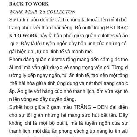
𝐁𝐀𝐂𝐊 𝐓𝐎 𝐖𝐎𝐑𝐊
𝑊𝑂𝑅𝐾 𝑊𝐸𝐴𝑅 ’25 𝐶𝑂𝐿𝐿𝐸𝐶𝑇𝑂𝑁
Sự tự tin luôn đến từ cách chúng ta khoác lên mình bộ
trang phục với thần thái riêng. Bộ outfit trong BST 𝐁𝐀𝐂
𝐊 𝐓𝐎 𝐖𝐎𝐑𝐊 này là bản phối giữa quần culottes và áo
gile. Đây là lời tuyên ngôn đầy bản lĩnh của những cô
gái hiện đại, tự do, tinh tế và mạnh mẽ.
Phom dáng quần culottes rộng mang đến cảm giác tho
ải mái mà vẫn giữ được vẻ sang trọng vốn có. Từng đ
ường ly xếp ngay ngắn, túi ẩn tinh tế, tạo nên một tổng
thể hài hòa giữa tính ứng dụng và nét thời trang cao c
ấp. Áo gile với hàng cúc nhỏ thanh lịch, ôm vừa vặn tô
n lên vòng eo đầy duyên dáng.
Sựkết hợp giữa 2 gam màu TRẮNG – ĐEN đại diện
cho sự tối giản nhưng lại mang sức hút bất tận. Đây
không chỉ là một bộ outfit, mà là tuyên ngôn của sự
thanh lịch, một dấu ấn phong cách giúp nàng tự tin sải