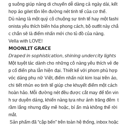
g suông giúp nàng di chuyển dễ dàng cả ngày dài, kết
hợp áo gilet tôn lên đường nét tinh tế của cơ thể.
Dù nàng là một quý cô chuộng sự tinh tế hay một fashi
onista yêu thích biến hóa phong cách, bộ outfit này chắ
c chắn sẽ là điểm nhấn mới cho tủ đồ của nàng.
Vella with LOVE!
𝗠𝗢𝗢𝗡𝗟𝗜𝗧 𝗚𝗥𝗔𝗖𝗘
𝘋𝘳𝘢𝘱𝘦𝘥 𝘪𝘯 𝘴𝘰𝘱𝘩𝘪𝘴𝘵𝘪𝘤𝘢𝘵𝘪𝘰𝘯, 𝘴𝘩𝘪𝘯𝘪𝘯𝘨 𝘶𝘯𝘥𝘦𝘳𝘤𝘪𝘵𝘺 𝘭𝘪𝘨𝘩𝘵𝘴
Một tuyệt tác dành cho những cô nàng yêu thích vẻ đẹ
p cổ điển pha lẫn hiện đại. Thiết kế với phom phù hợp
vóc dáng phụ nữ Việt, điểm nhấn nút kim loại trên áo,
chi tiết nhún eo tinh tế giúp che khuyết điểm một cách
hoàn hảo. Mỗi đường nét đều được cắt may để tôn vin
h sự duyên dáng, khiến nàng tựa như ánh trăng đêm t
rầm lắng nhưng đầy mê hoặc, bí ẩn mà không thể rời
mắt.
Sản phẩm đã “cập bến” trên toàn hệ thống, inbox hoặc