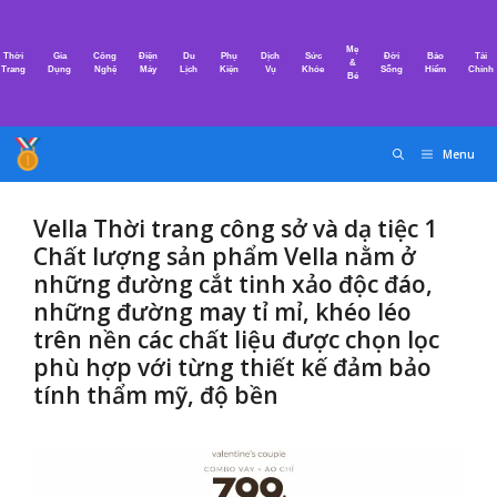
Chuyển
đến
Mẹ
Thời
Gia
Công
Điện
Du
Phụ
Dịch
Sức
Đời
Bảo
Tài
nội
&
Trang
Dụng
Nghệ
Máy
Lịch
Kiện
Vụ
Khỏe
Sống
Hiểm
Chính
Bé
dung
Menu
Vella Thời trang công sở và dạ tiệc 1
Chất lượng sản phẩm Vella nằm ở
những đường cắt tinh xảo độc đáo,
những đường may tỉ mỉ, khéo léo
trên nền các chất liệu được chọn lọc
phù hợp với từng thiết kế đảm bảo
tính thẩm mỹ, độ bền