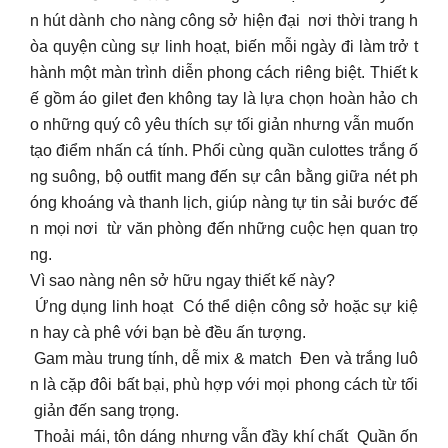
n hút dành cho nàng công sở hiện đại nơi thời trang h
òa quyện cùng sự linh hoạt, biến mỗi ngày đi làm trở t
hành một màn trình diễn phong cách riêng biệt. Thiết k
ế gồm áo gilet đen không tay là lựa chọn hoàn hảo ch
o những quý cô yêu thích sự tối giản nhưng vẫn muốn
tạo điểm nhấn cá tính. Phối cùng quần culottes trắng ố
ng suông, bộ outfit mang đến sự cân bằng giữa nét ph
óng khoáng và thanh lịch, giúp nàng tự tin sải bước đế
n mọi nơi từ văn phòng đến những cuộc hẹn quan trọ
ng.
Vì sao nàng nên sở hữu ngay thiết kế này?
Ứng dụng linh hoạt Có thể diện công sở hoặc sự kiệ
n hay cà phê với bạn bè đều ấn tượng.
Gam màu trung tính, dễ mix & match Đen và trắng luô
n là cặp đôi bất bại, phù hợp với mọi phong cách từ tối
giản đến sang trọng.
Thoải mái, tôn dáng nhưng vẫn đầy khí chất Quần ốn