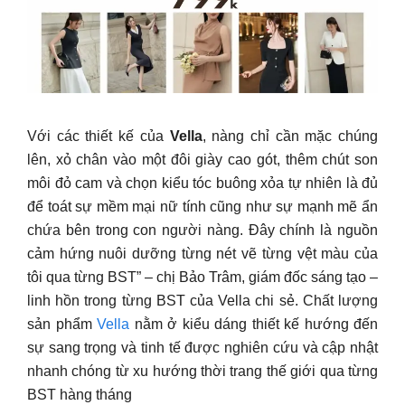
Với các thiết kế của
Vella
, nàng chỉ cần mặc chúng
lên, xỏ chân vào một đôi giày cao gót, thêm chút son
môi đỏ cam và chọn kiểu tóc buông xỏa tự nhiên là đủ
để toát sự mềm mại nữ tính cũng như sự mạnh mẽ ẩn
chứa bên trong con người nàng. Đây chính là nguồn
cảm hứng nuôi dưỡng từng nét vẽ từng vệt màu của
tôi qua từng BST” – chị Bảo Trâm, giám đốc sáng tạo –
linh hồn trong từng BST của Vella chi sẻ. Chất lượng
sản phẩm
Vella
nằm ở kiểu dáng thiết kế hướng đến
sự sang trọng và tinh tế được nghiên cứu và cập nhật
nhanh chóng từ xu hướng thời trang thế giới qua từng
BST hàng tháng