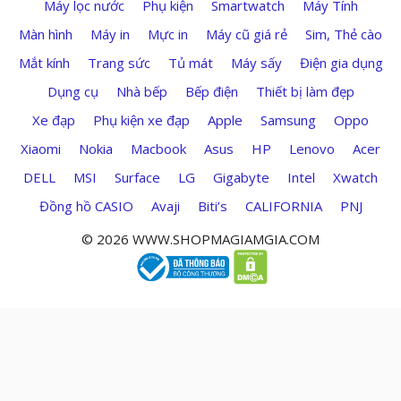
Máy lọc nước
Phụ kiện
Smartwatch
Máy Tính
Màn hình
Máy in
Mực in
Máy cũ giá rẻ
Sim, Thẻ cào
Mắt kính
Trang sức
Tủ mát
Máy sấy
Điện gia dụng
Dụng cụ
Nhà bếp
Bếp điện
Thiết bị làm đẹp
Xe đạp
Phụ kiện xe đạp
Apple
Samsung
Oppo
Xiaomi
Nokia
Macbook
Asus
HP
Lenovo
Acer
DELL
MSI
Surface
LG
Gigabyte
Intel
Xwatch
Đồng hồ CASIO
Avaji
Biti’s
CALIFORNIA
PNJ
© 2026 WWW.SHOPMAGIAMGIA.COM