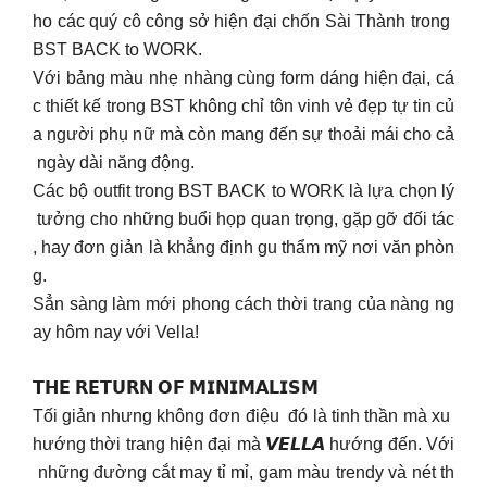
ho các quý cô công sở hiện đại chốn Sài Thành trong
BST BACK to WORK.
Với bảng màu nhẹ nhàng cùng form dáng hiện đại, cá
c thiết kế trong BST không chỉ tôn vinh vẻ đẹp tự tin củ
a người phụ nữ mà còn mang đến sự thoải mái cho cả
ngày dài năng động.
Các bộ outfit trong BST BACK to WORK là lựa chọn lý
tưởng cho những buổi họp quan trọng, gặp gỡ đối tác
, hay đơn giản là khẳng định gu thẩm mỹ nơi văn phòn
g.
Sẳn sàng làm mới phong cách thời trang của nàng ng
ay hôm nay với Vella!
𝗧𝗛𝗘 𝗥𝗘𝗧𝗨𝗥𝗡 𝗢𝗙 𝗠𝗜𝗡𝗜𝗠𝗔𝗟𝗜𝗦𝗠
Tối giản nhưng không đơn điệu đó là tinh thần mà xu
hướng thời trang hiện đại mà 𝙑𝙀𝙇𝙇𝘼 hướng đến. Với
những đường cắt may tỉ mỉ, gam màu trendy và nét th