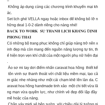
–
Không áp dụng cùng các chương trình khuyến mại kh
ác.
Set lịch ghé VELLA ngay hoặc inbox để không bỏ lỡ n
hững deal 1-0-2 dành riêng cho nàng nhé!
𝐁𝐀𝐂𝐊 𝐓𝐎 𝐖𝐎𝐑𝐊 𝐒𝐔̛̣ 𝐓𝐇𝐀𝐍𝐇 𝐋𝐈̣𝐂𝐇 𝐊𝐇𝐀̆̉𝐍𝐆 Đ𝐈̣𝐍𝐇
𝐏𝐇𝐎𝐍𝐆 𝐓𝐇𝐀́𝐈
Có những bộ trang phục không chỉ giúp nàng trở nên x
inh đẹp mà còn mang đến nguồn năng lượng tự tin, th
ể hiện trọn vẹn khí chất của một người phụ nữ hiện đại
.
Áo sơ mi tay dơi điểm nhấn caravat hoa hồng thiết kế
tôn vinh sự thanh thoát với chất liệu mềm mại, tạo cả
m giác nhẹ nhàng như một cái chạm khẽ lên làn da. C
aravat hoa hồng handmade tinh xảo một chi tiết vừa lã
ng mạn vừa quyền lực, như chính vẻ đẹp đối lập đầy
mê hoặc của nàng.
Chân váy midi xẻ bên sườn với chiều dài lý tưởng gi