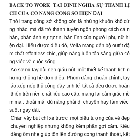
𝐁𝐀𝐂𝐊 𝐓𝐎 𝐖𝐎𝐑𝐊 𝐓𝐀́𝐈 Đ𝐈̣𝐍𝐇 𝐍𝐆𝐇𝐈̃𝐀 𝐒𝐔̛̣ 𝐓𝐇𝐀𝐍𝐇 𝐋𝐈̣
𝐂𝐇 𝐂𝐔̉𝐀 𝐂𝐎̂ 𝐍𝐀̀𝐍𝐆 𝐂𝐎̂𝐍𝐆 𝐒𝐎̛̉ 𝐇𝐈𝐄̣̂𝐍 Đ𝐀̣𝐈
Thời trang công sở không còn là những khuôn khổ cứ
ng nhắc, mà đã trở thành tuyên ngôn phong cách cá n
hân, phản ánh sự tự tin, bản lĩnh của người phụ nữ hi
ện đại. Hiểu được điều đó, Vella mang đến bộ outfit đậ
m chất effortless chic, giúp nàng luôn tỏa sáng giữa cô
ng việc và cuộc sống.
Áo sơ mi tay dài nẹp giấu nút một thiết kế thanh lịch n
hưng không hề đơn điệu. Phom dáng chuẩn chỉnh, tay
áo xếp nếp thủ công đầy tinh tế tất cả đều được hoàn
thiện trên nền chất liệu cao cấp, mang lại cảm giác mề
m mại, thoải mái dù nàng phải di chuyển hay làm việc
suốt ngày dài.
Chân váy bút chì xẻ trước một biểu tượng của vẻ đẹp
chuyên nghiệp nhưng không kém phần gợi cảm. Kiểu
dáng ôm nhẹ giúp tôn lên đường cong thanh thoát, kết