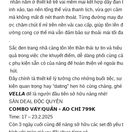
nhấn nằm ở thiết kế trễ vai mềm mại kết hợp dây đan t
inh xảo, tạo nên tổng thể vừa thanh lịch, vừa gợi cảm
mà không mất đi nét thanh thoát. Từng đường may đư
ợc chăm chút tỉ mỉ trên nền vải cao cấp, giúp tôn lên đ
ường cong cơ thể mà vẫn đảm bảo sự thoải mái tối đa
.
Sắc đen trang nhã càng tôn lên thần thái tự tin và hiệu
quả trong việc che khuyết điểm, dễ dàng phối cùng cá
c phụ kiện sẵn có của nàng để hoàn thiện vẻ ngoài thu
hút.
Đây chính là thiết kế lý tưởng cho những buổi tiệc, sự
kiện quan trọng hay “dating” hẹn hò cùng chàng, ghé
𝙑𝙀𝙇𝙇𝘼 để là người đầu tiên sở hữu nàng nhé!
SĂN DEAL ĐỘC QUYỀN
𝗖𝗢𝗠𝗕𝗢 𝗩𝗔́𝗬/𝗤𝗨𝗔̂̀𝗡 + 𝗔́𝗢 𝗖𝗛𝗜̉ 𝟳𝟵𝟵𝗞
Time: 17 – 23.2.2025
Còn 3 ngày cuối cùng để nàng sở hữu các set đồ yêu t