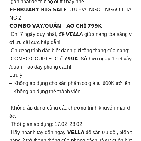
gần nhất để thử bộ outfit này nhé
𝗙𝗘𝗕𝗥𝗨𝗔𝗥𝗬 𝗕𝗜𝗚 𝗦𝗔𝗟𝗘 ƯU ĐÃI NGỌT NGÀO THÁ
NG 2
𝗖𝗢𝗠𝗕𝗢 𝗩𝗔́𝗬/𝗤𝗨𝗔̂̀𝗡 + 𝗔́𝗢 𝗖𝗛𝗜̉ 𝟳𝟵𝟵𝗞
Chỉ 7 ngày duy nhất, để 𝙑𝙀𝙇𝙇𝘼 giúp nàng tỏa sáng v
ới ưu đãi cực hấp dẫn!
Chương trình đặc biệt dành gửi tặng tháng của nàng:
COMBO COUPLE: Chỉ 𝟳𝟵𝟵𝗞 Sở hữu ngay 1 set váy
/quần + áo đầy phong cách!
Lưu ý:
– Không áp dụng cho sản phẩm có giá từ 600K trở lên.
– Không áp dụng thẻ thành viên.
–
Không áp dụng cùng các chương trình khuyến mại kh
ác.
Thời gian áp dụng: 17.02 23.02
Hãy nhanh tay đến ngay 𝙑𝙀𝙇𝙇𝘼 để săn ưu đãi, biến t
háng 2 trở thành tháng của phong cách và sự cuốn hút