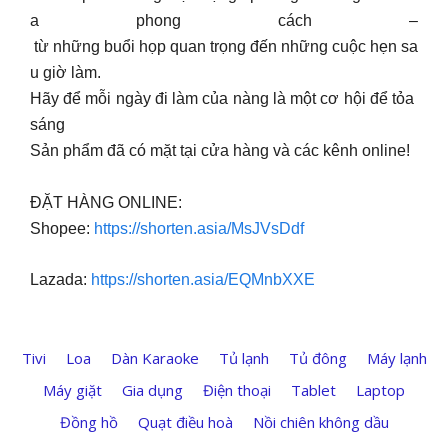
a phong cách –
từ những buổi họp quan trọng đến những cuộc hẹn sa
u giờ làm.
Hãy để mỗi ngày đi làm của nàng là một cơ hội để tỏa
sáng
Sản phẩm đã có mặt tại cửa hàng và các kênh online!
ĐẶT HÀNG ONLINE:
Shopee:
https://shorten.asia/MsJVsDdf
Lazada:
https://shorten.asia/EQMnbXXE
Tivi
Loa
Dàn Karaoke
Tủ lạnh
Tủ đông
Máy lạnh
Máy giặt
Gia dụng
Điện thoại
Tablet
Laptop
Đồng hồ
Quạt điều hoà
Nồi chiên không dầu