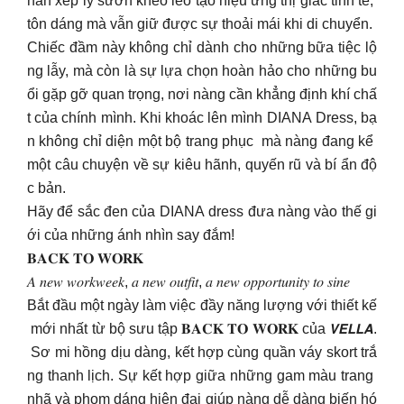
hần xếp ly sườn khéo léo tạo hiệu ứng thị giác tinh tế,
tôn dáng mà vẫn giữ được sự thoải mái khi di chuyển.
Chiếc đầm này không chỉ dành cho những bữa tiệc lộ
ng lẫy, mà còn là sự lựa chọn hoàn hảo cho những bu
ổi gặp gỡ quan trọng, nơi nàng cần khẳng định khí chấ
t của chính mình. Khi khoác lên mình DIANA Dress, bạ
n không chỉ diện một bộ trang phục mà nàng đang kể
một câu chuyện về sự kiêu hãnh, quyến rũ và bí ẩn độ
c bản.
Hãy để sắc đen của DIANA dress đưa nàng vào thế gi
ới của những ánh nhìn say đắm!
𝐁𝐀𝐂𝐊 𝐓𝐎 𝐖𝐎𝐑𝐊
𝐴 𝑛𝑒𝑤 𝑤𝑜𝑟𝑘𝑤𝑒𝑒𝑘, 𝑎 𝑛𝑒𝑤 𝑜𝑢𝑡𝑓𝑖𝑡, 𝑎 𝑛𝑒𝑤 𝑜𝑝𝑝𝑜𝑟𝑡𝑢𝑛𝑖𝑡𝑦 𝑡𝑜 𝑠𝑖𝑛𝑒
Bắt đầu một ngày làm việc đầy năng lượng với thiết kế
mới nhất từ bộ sưu tập 𝐁𝐀𝐂𝐊 𝐓𝐎 𝐖𝐎𝐑𝐊 của 𝙑𝙀𝙇𝙇𝘼.
Sơ mi hồng dịu dàng, kết hợp cùng quần váy skort trắ
ng thanh lịch. Sự kết hợp giữa những gam màu trang
nhã và phom dáng hiện đại giúp nàng dễ dàng biến hó