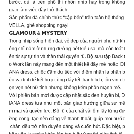
bước, dù là trên phố thị nhộn nhịp hay trong không
gian làm việc đầy thử thách.
Sản phẩm đã chính thức “cập bến” trên toàn hệ thống
VELLA, ghé shopping ngay!
𝗚𝗟𝗔𝗠𝗢𝗨𝗥 & 𝗠𝗬𝗦𝗧𝗘𝗥𝗬
Trong nhịp sống hiện đại, vẻ đẹp của người phụ nữ kh
ông chỉ nằm ở những đường nét kiêu sa, mà còn toát l
ên từ sự tự tin và thần thái quyến rũ. Bộ sưu tập Back t
o Work lần này mang đến một thiết kế đầy mê hoặc DI
ANA dress, chiếc đầm dự tiệc với điểm nhấn là phần b
èo vai tinh tế kết hợp cùng dây tết thanh lịch, tôn vinh tr
ọn vẹn nét nữ tính nhưng không kém phần mạnh mẽ.
Với phiên bản mới được cập nhật sắc đen huyền bí, D
IANA dress tựa như một bản giao hưởng giữa sự mề
m mại và quyền lực. Độ rũ của chất vải ôm lấy từng đư
ờng cong, tạo nên dáng vẻ thanh thoát, giúp mỗi bước
chân đều trở nên duyên dáng và cuốn hút. Đặc biệt, p