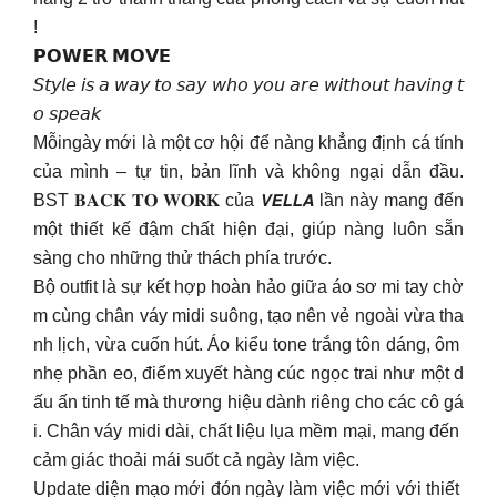
!
𝗣𝗢𝗪𝗘𝗥 𝗠𝗢𝗩𝗘
𝘚𝘵𝘺𝘭𝘦 𝘪𝘴 𝘢 𝘸𝘢𝘺 𝘵𝘰 𝘴𝘢𝘺 𝘸𝘩𝘰 𝘺𝘰𝘶 𝘢𝘳𝘦 𝘸𝘪𝘵𝘩𝘰𝘶𝘵 𝘩𝘢𝘷𝘪𝘯𝘨 𝘵
𝘰 𝘴𝘱𝘦𝘢𝘬
Mỗingày mới là một cơ hội để nàng khẳng định cá tính
của mình – tự tin, bản lĩnh và không ngại dẫn đầu.
BST 𝐁𝐀𝐂𝐊 𝐓𝐎 𝐖𝐎𝐑𝐊 của 𝙑𝙀𝙇𝙇𝘼 lần này mang đến
một thiết kế đậm chất hiện đại, giúp nàng luôn sẵn
sàng cho những thử thách phía trước.
Bộ outfit là sự kết hợp hoàn hảo giữa áo sơ mi tay chờ
m cùng chân váy midi suông, tạo nên vẻ ngoài vừa tha
nh lịch, vừa cuốn hút. Áo kiểu tone trắng tôn dáng, ôm
nhẹ phần eo, điểm xuyết hàng cúc ngọc trai như một d
ấu ấn tinh tế mà thương hiệu dành riêng cho các cô gá
i. Chân váy midi dài, chất liệu lụa mềm mại, mang đến
cảm giác thoải mái suốt cả ngày làm việc.
Update diện mạo mới đón ngày làm việc mới với thiết