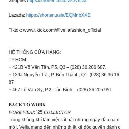
Shopee:
https://shorten.asia/MsJVsDdf
Lazada:
https://shorten.asia/EQMnbXXE
Tiktok: www.tiktok.com/@vellafashion_official
__
HỆ THỐNG CỬA HÀNG:
TP.HCM:
+ 421B Võ Văn Tần, P5, Q3 – (028) 36 206 687.
+ 139J Nguyễn Trãi, P. Bến Thành, Q1 (028) 36 36 16
87
+ 467 Lê Văn Sỹ, P.2, Tân Bình – (028) 36 205 951
𝐁𝐀𝐂𝐊 𝐓𝐎 𝐖𝐎𝐑𝐊
𝑊𝑂𝑅𝐾 𝑊𝐸𝐴𝑅 ’25 𝐶𝑂𝐿𝐿𝐸𝐶𝑇𝑂𝑁
Trong không khí làm việc tất bật những ngày đầu năm
mới, Vella mang đến những thiết kế độc quyền dành c