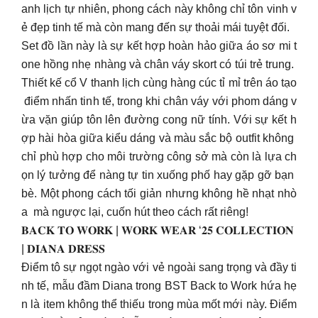
anh lịch tự nhiên, phong cách này không chỉ tôn vinh v
ẻ đẹp tinh tế mà còn mang đến sự thoải mái tuyệt đối.
Set đồ lần này là sự kết hợp hoàn hảo giữa áo sơ mi t
one hồng nhẹ nhàng và chân váy skort có túi trẻ trung.
Thiết kế cổ V thanh lịch cùng hàng cúc tỉ mỉ trên áo tạo
điểm nhấn tinh tế, trong khi chân váy với phom dáng v
ừa vặn giúp tôn lên đường cong nữ tính. Với sự kết h
ợp hài hòa giữa kiểu dáng và màu sắc bộ outfit không
chỉ phù hợp cho môi trường công sở mà còn là lựa ch
ọn lý tưởng để nàng tự tin xuống phố hay gặp gỡ bạn
bè. Một phong cách tối giản nhưng không hề nhạt nhò
a mà ngược lại, cuốn hút theo cách rất riêng!
𝐁𝐀𝐂𝐊 𝐓𝐎 𝐖𝐎𝐑𝐊 | 𝐖𝐎𝐑𝐊 𝐖𝐄𝐀𝐑 ‘𝟐𝟓 𝐂𝐎𝐋𝐋𝐄𝐂𝐓𝐈𝐎𝐍
| 𝐃𝐈𝐀𝐍𝐀 𝐃𝐑𝐄𝐒𝐒
Điểm tô sự ngọt ngào với vẻ ngoài sang trọng và đầy ti
nh tế, mẫu đầm Diana trong BST Back to Work hứa hẹ
n là item không thể thiếu trong mùa mốt mới này. Điểm