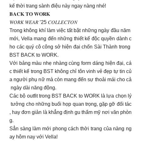
kế thời trang sành điệu này ngay nàng nhé!
𝐁𝐀𝐂𝐊 𝐓𝐎 𝐖𝐎𝐑𝐊
𝑊𝑂𝑅𝐾 𝑊𝐸𝐴𝑅 ’25 𝐶𝑂𝐿𝐿𝐸𝐶𝑇𝑂𝑁
Trong không khí làm việc tất bật những ngày đầu năm
mới, Vella mang đến những thiết kế độc quyền dành c
ho các quý cô công sở hiện đại chốn Sài Thành trong
BST BACK to WORK.
Với bảng màu nhẹ nhàng cùng form dáng hiện đại, cá
c thiết kế trong BST không chỉ tôn vinh vẻ đẹp tự tin củ
a người phụ nữ mà còn mang đến sự thoải mái cho cả
ngày dài năng động.
Các bộ outfit trong BST BACK to WORK là lựa chọn lý
tưởng cho những buổi họp quan trọng, gặp gỡ đối tác
, hay đơn giản là khẳng định gu thẩm mỹ nơi văn phòn
g.
Sẳn sàng làm mới phong cách thời trang của nàng ng
ay hôm nay với Vella!