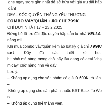
ghé ngay store gần nhất để sở hữu với giá ưu đãi hấp
dẫn!
DEAL ĐỘC QUYỀN THÁNG YÊU THƯƠNG
𝗖𝗢𝗠𝗕𝗢 𝗩𝗔́𝗬/𝗤𝗨𝗔̂̀𝗡 + 𝗔́𝗢 𝗖𝗛𝗜̉ 𝟳𝟵𝟵𝗞
CHỈ DUY NHẤT 17 – 23.2.2025
Đừng bỏ lỡ ưu đãi độc quyền hấp dẫn từ nhà 𝙑𝙀𝙇𝙇𝘼
nàng ơi!
Khi mua combo váy/quần kèm áo bất kỳ giá chỉ 𝟳𝟵𝟵𝗞/
𝘀𝗲𝘁. Đầy đủ các thiết kế hot-
hit nhất mà nàng mong chờ bấy lâu đang có deal “chạ
m đáy” chờ nàng rinh về đấy!
Lưu ý:
– Không áp dụng cho sản phẩm có giá từ 600K trở lên.
–
Không áp dụng cho sản phẩm thuộc BST Back To Wo
rk.
– Không áp dụng thẻ thành viên.