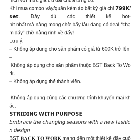
hích với mức giá ưu đãi chưa từng có.
Khi mua combo váy/quần kèm áo bất kỳ giá chỉ 𝟳𝟵𝟵𝗞/
𝘀𝗲𝘁. Đầy đủ các thiết kế hot-
hit nhất mà nàng mong chờ bấy lâu đang có deal “chạ
m đáy” chờ nàng rinh về đấy!
Lưu ý:
– Không áp dụng cho sản phẩm có giá từ 600K trở lên.
–
Không áp dụng cho sản phẩm thuộc BST Back To Wo
rk.
– Không áp dụng thẻ thành viên.
–
Không áp dụng cùng các chương trình khuyến mại kh
ác.
𝗦𝗧𝗥𝗜𝗗𝗜𝗡𝗚 𝗪𝗜𝗧𝗛 𝗣𝗨𝗥𝗣𝗢𝗦𝗘
𝘌𝘮𝘣𝘳𝘢𝘤𝘦 𝘵𝘩𝘦 𝘤𝘩𝘢𝘯𝘨𝘪𝘯𝘨 𝘴𝘦𝘢𝘴𝘰𝘯𝘴 𝘸𝘪𝘵𝘩 𝘢 𝘯𝘦𝘸 𝘧𝘢𝘴𝘩𝘪𝘰
𝘯 𝘥𝘦𝘴𝘪𝘨𝘯
BST 𝐁𝐀𝐂𝐊 𝐓𝐎 𝐖𝐎𝐑𝐊 mang đến một thiết kế đầy cuố