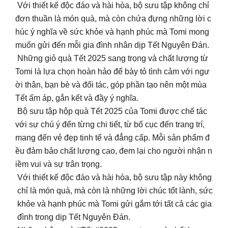
Với thiết kế độc đáo và hài hòa, bộ sưu tập không chỉ
đơn thuần là món quà, mà còn chứa đựng những lời c
húc ý nghĩa về sức khỏe và hạnh phúc mà Tomi mong
muốn gửi đến mỗi gia đình nhân dịp Tết Nguyên Đán.
Những giỏ quà Tết 2025 sang trọng và chất lượng từ
Tomi là lựa chọn hoàn hảo để bày tỏ tình cảm với ngư
ời thân, bạn bè và đối tác, góp phần tạo nên một mùa
Tết ấm áp, gắn kết và đầy ý nghĩa.
Bộ sưu tập hộp quà Tết 2025 của Tomi được chế tác
với sự chú ý đến từng chi tiết, từ bố cục đến trang trí,
mang đến vẻ đẹp tinh tế và đẳng cấp. Mỗi sản phẩm đ
ều đảm bảo chất lượng cao, đem lại cho người nhận n
iềm vui và sự trân trọng.
Với thiết kế độc đáo và hài hòa, bộ sưu tập này không
chỉ là món quà, mà còn là những lời chúc tốt lành, sức
khỏe và hạnh phúc mà Tomi gửi gắm tới tất cả các gia
đình trong dịp Tết Nguyên Đán.