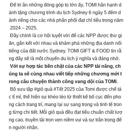
Để tri ân những đóng góp to lớn ấy, TOMI hân hạnh d
ành tặng chương trình du lịch Sydney 6 ngày 5 đêm d
ành riêng cho các nhà phân phối đạt chỉ tiêu trong năm
2024 – 2025.
Đây chính là cơ hội tuyệt vời để các NPP được thư gi
ãn, gắn kết với nhau và khám phá những địa danh nổi
tiếng của đất nước Sydney. TOMI GIFT & FOOD tin rằ
ng đây sẽ là một chuyến du lịch ý nghĩa và đáng nhớ.
Với sự hợp tác bền chặt của các NPP tài năng, ch
úng ta sẽ cùng nhau viết tiếp những chương mới t
rong câu chuyện thành công vang dội của TOMI.
Bộ sưu tập #giỏ quà #Tết 2025 của Tomi được chế tá
c tỉ mỉ, thể hiện sự khéo léo từ thiết kế bố cục đến pho
ng cách trang trí, mang lại sự sang trọng và tinh tế tron
g từng chi tiết. Mỗi giỏ quà đều đạt tiêu chuẩn chất lượ
ng cao, truyền tải trọn vẹn niềm vui và sự trân trọng đế
n người nhận.