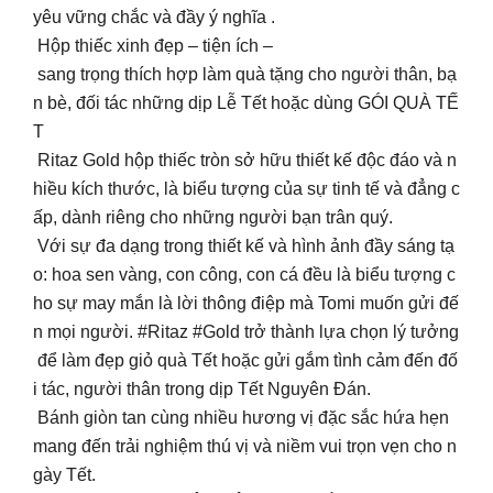
yêu vững chắc và đầy ý nghĩa .
Hộp thiếc xinh đẹp – tiện ích –
sang trọng thích hợp làm quà tặng cho người thân, bạ
n bè, đối tác những dịp Lễ Tết hoặc dùng GÓI QUÀ TẾ
T
Ritaz Gold hộp thiếc tròn sở hữu thiết kế độc đáo và n
hiều kích thước, là biểu tượng của sự tinh tế và đẳng c
ấp, dành riêng cho những người bạn trân quý.
Với sự đa dạng trong thiết kế và hình ảnh đầy sáng tạ
o: hoa sen vàng, con công, con cá đều là biểu tượng c
ho sự may mắn là lời thông điệp mà Tomi muốn gửi đế
n mọi người. #Ritaz #Gold trở thành lựa chọn lý tưởng
để làm đẹp giỏ quà Tết hoặc gửi gắm tình cảm đến đố
i tác, người thân trong dịp Tết Nguyên Đán.
Bánh giòn tan cùng nhiều hương vị đặc sắc hứa hẹn
mang đến trải nghiệm thú vị và niềm vui trọn vẹn cho n
gày Tết.