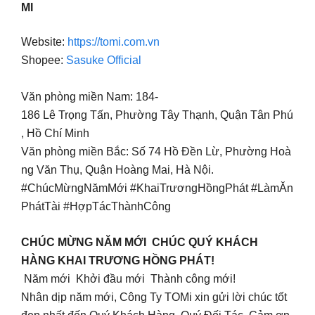
MI
Website:
https://tomi.com.vn
Shopee:
Sasuke Official
Văn phòng miền Nam: 184-
186 Lê Trọng Tấn, Phường Tây Thạnh, Quận Tân Phú
, Hồ Chí Minh
Văn phòng miền Bắc: Số 74 Hồ Đền Lừ, Phường Hoà
ng Văn Thụ, Quận Hoàng Mai, Hà Nội.
#ChúcMừngNămMới #KhaiTrươngHồngPhát #LàmĂn
PhátTài #HợpTácThànhCông
CHÚC MỪNG NĂM MỚI CHÚC QUÝ KHÁCH
HÀNG KHAI TRƯƠNG HỒNG PHÁT!
Năm mới Khởi đầu mới Thành công mới!
Nhân dịp năm mới, Công Ty TOMi xin gửi lời chúc tốt