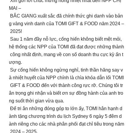
Xin gửi lời chúc mừng nồng nhiệt nhất đến NPP CHỊ
MAI –
BẮC GIANG xuất sắc đã chính thức ghi danh vào bản
g vàng vinh danh của TOMI GIFT & FOOD năm 2024 –
2025!
Sau 1 năm đầy nỗ lực, cống hiến không biết mệt mỏi,
hệ thống các NPP của TOMI đã đạt được những thành
công nhất định, mang về con số doanh thu cực kỳ ấn t
ượng.
Sự cống hiến không ngừng nghỉ, tinh thần hăng say v
à nhiệt huyết của NPP chính là chìa khóa dẫn lối TOMI
GIFT & FOOD đến với thành công rực rỡ. Chúng tôi tr
ân trọng ghi nhận và biết ơn sự đồng hành của anh tro
ng suốt thời gian vừa qua.
Để tri ân những đóng góp to lớn ấy, TOMI hân hạnh d
ành tặng chương trình du lịch Sydney 6 ngày 5 đêm d
ành riêng cho các nhà phân phối đạt chỉ tiêu trong năm
2024 – 2025.