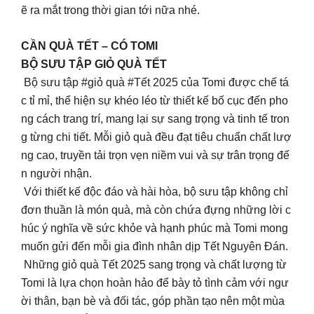
ẽ ra mắt trong thời gian tới nữa nhé.
CẦN QUÀ TẾT – CÓ TOMI
BỘ SƯU TẬP GIỎ QUÀ TẾT
Bộ sưu tập #giỏ quà #Tết 2025 của Tomi được chế tá
c tỉ mỉ, thể hiện sự khéo léo từ thiết kế bố cục đến pho
ng cách trang trí, mang lại sự sang trọng và tinh tế tron
g từng chi tiết. Mỗi giỏ quà đều đạt tiêu chuẩn chất lượ
ng cao, truyền tải trọn vẹn niềm vui và sự trân trọng đế
n người nhận.
Với thiết kế độc đáo và hài hòa, bộ sưu tập không chỉ
đơn thuần là món quà, mà còn chứa đựng những lời c
húc ý nghĩa về sức khỏe và hạnh phúc mà Tomi mong
muốn gửi đến mỗi gia đình nhân dịp Tết Nguyên Đán.
Những giỏ quà Tết 2025 sang trọng và chất lượng từ
Tomi là lựa chọn hoàn hảo để bày tỏ tình cảm với ngư
ời thân, bạn bè và đối tác, góp phần tạo nên một mùa