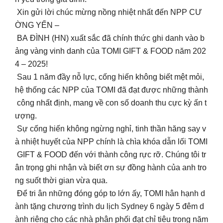
Xin gửi lời chúc mừng nồng nhiệt nhất đến NPP CƯ
ỜNG YẾN –
BA ĐÌNH (HN) xuất sắc đã chính thức ghi danh vào b
ảng vàng vinh danh của TOMI GIFT & FOOD năm 202
4 – 2025!
Sau 1 năm đầy nỗ lực, cống hiến không biết mệt mỏi,
hệ thống các NPP của TOMI đã đạt được những thành
công nhất định, mang về con số doanh thu cực kỳ ấn t
ượng.
Sự cống hiến không ngừng nghỉ, tinh thần hăng say v
à nhiệt huyết của NPP chính là chìa khóa dẫn lối TOMI
GIFT & FOOD đến với thành công rực rỡ. Chúng tôi tr
ân trọng ghi nhận và biết ơn sự đồng hành của anh tro
ng suốt thời gian vừa qua.
Để tri ân những đóng góp to lớn ấy, TOMI hân hạnh d
ành tặng chương trình du lịch Sydney 6 ngày 5 đêm d
ành riêng cho các nhà phân phối đạt chỉ tiêu trong năm