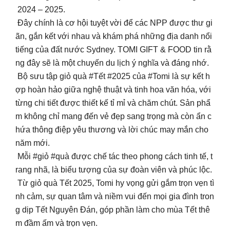
2024 – 2025.
Đây chính là cơ hội tuyệt vời để các NPP được thư gi
ãn, gắn kết với nhau và khám phá những địa danh nổi
tiếng của đất nước Sydney. TOMI GIFT & FOOD tin rằ
ng đây sẽ là một chuyến du lịch ý nghĩa và đáng nhớ.
Bộ sưu tập giỏ quà #Tết #2025 của #Tomi là sự kết h
ợp hoàn hảo giữa nghệ thuật và tinh hoa văn hóa, với
từng chi tiết được thiết kế tỉ mỉ và chăm chút. Sản phẩ
m không chỉ mang đến vẻ đẹp sang trọng mà còn ẩn c
hứa thông điệp yêu thương và lời chúc may mắn cho
năm mới.
Mỗi #giỏ #quà được chế tác theo phong cách tinh tế, t
rang nhã, là biểu tượng của sự đoàn viên và phúc lộc.
Từ giỏ quà Tết 2025, Tomi hy vọng gửi gắm trọn vẹn tì
nh cảm, sự quan tâm và niềm vui đến mọi gia đình tron
g dịp Tết Nguyên Đán, góp phần làm cho mùa Tết thê
m đầm ấm và trọn vẹn.