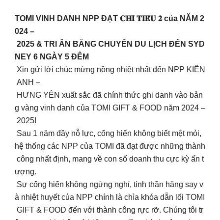
TOMI VINH DANH NPP ĐẠT 𝐂𝐇𝐈̉ 𝐓𝐈𝐄̂𝐔 𝟐 của NĂM 2
024 –
2025 & TRI ÂN BẰNG CHUYẾN DU LỊCH ĐẾN SYD
NEY 6 NGÀY 5 ĐÊM
Xin gửi lời chúc mừng nồng nhiệt nhất đến NPP KIÊN
ANH –
HƯNG YÊN xuất sắc đã chính thức ghi danh vào bản
g vàng vinh danh của TOMI GIFT & FOOD năm 2024 –
2025!
Sau 1 năm đầy nỗ lực, cống hiến không biết mệt mỏi,
hệ thống các NPP của TOMI đã đạt được những thành
công nhất định, mang về con số doanh thu cực kỳ ấn t
ượng.
Sự cống hiến không ngừng nghỉ, tinh thần hăng say v
à nhiệt huyết của NPP chính là chìa khóa dẫn lối TOMI
GIFT & FOOD đến với thành công rực rỡ. Chúng tôi tr