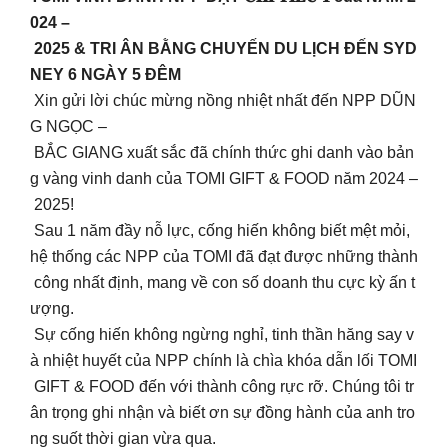
024 –
2025 & TRI ÂN BẰNG CHUYẾN DU LỊCH ĐẾN SYD
NEY 6 NGÀY 5 ĐÊM
Xin gửi lời chúc mừng nồng nhiệt nhất đến NPP DŨN
G NGỌC –
BẮC GIANG xuất sắc đã chính thức ghi danh vào bản
g vàng vinh danh của TOMI GIFT & FOOD năm 2024 –
2025!
Sau 1 năm đầy nỗ lực, cống hiến không biết mệt mỏi,
hệ thống các NPP của TOMI đã đạt được những thành
công nhất định, mang về con số doanh thu cực kỳ ấn t
ượng.
Sự cống hiến không ngừng nghỉ, tinh thần hăng say v
à nhiệt huyết của NPP chính là chìa khóa dẫn lối TOMI
GIFT & FOOD đến với thành công rực rỡ. Chúng tôi tr
ân trọng ghi nhận và biết ơn sự đồng hành của anh tro
ng suốt thời gian vừa qua.