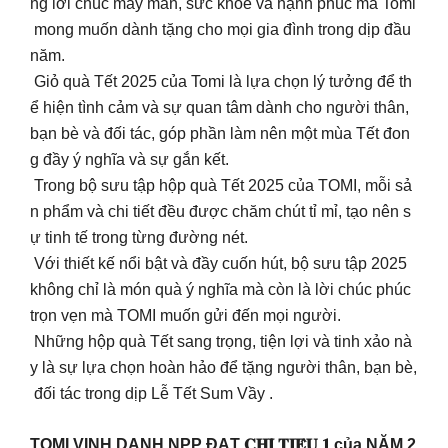
ng lời chúc may mắn, sức khỏe và hạnh phúc mà Tomi
mong muốn dành tặng cho mọi gia đình trong dịp đầu
năm.
Giỏ quà Tết 2025 của Tomi là lựa chọn lý tưởng để th
ể hiện tình cảm và sự quan tâm dành cho người thân,
bạn bè và đối tác, góp phần làm nên một mùa Tết đon
g đầy ý nghĩa và sự gắn kết.
Trong bộ sưu tập hộp quà Tết 2025 của TOMI, mỗi sả
n phẩm và chi tiết đều được chăm chút tỉ mỉ, tạo nên s
ự tinh tế trong từng đường nét.
Với thiết kế nổi bật và đầy cuốn hút, bộ sưu tập 2025
không chỉ là món quà ý nghĩa mà còn là lời chúc phúc
trọn vẹn mà TOMI muốn gửi đến mọi người.
Những hộp quà Tết sang trọng, tiện lợi và tinh xảo nà
y là sự lựa chọn hoàn hảo để tặng người thân, bạn bè,
đối tác trong dịp Lễ Tết Sum Vầy .
TOMI VINH DANH NPP ĐẠT 𝐂𝐇𝐈̉ 𝐓𝐈𝐄̂𝐔 𝟏 của NĂM 2