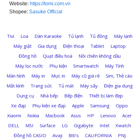
Website:
https://tomi.com.vn
Shopee:
Sasuke Official
Tivi
Loa
Dàn Karaoke
Tủ lạnh
Tủ đông
Máy lạnh
Máy giặt
Gia dụng
Điện thoại
Tablet
Laptop
Đồng hồ
Quạt điều hoà
Nồi chiên không dầu
Máy lọc nước
Phụ kiện
Smartwatch
Máy Tính
Màn hình
Máy in
Mực in
Máy cũ giá rẻ
Sim, Thẻ cào
Mắt kính
Trang sức
Tủ mát
Máy sấy
Điện gia dụng
Dụng cụ
Nhà bếp
Bếp điện
Thiết bị làm đẹp
Xe đạp
Phụ kiện xe đạp
Apple
Samsung
Oppo
Xiaomi
Nokia
Macbook
Asus
HP
Lenovo
Acer
DELL
MSI
Surface
LG
Gigabyte
Intel
Xwatch
Đồng hồ CASIO
Avaji
Biti’s
CALIFORNIA
PNJ