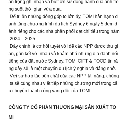
ân trọng ghi nhận và biết ơn sự đồng hành của anh tro
ng suốt thời gian vừa qua.
Để tri ân những đóng góp to lớn ấy, TOMI hân hạnh d
ành tặng chương trình du lịch Sydney 6 ngày 5 đêm d
ành riêng cho các nhà phân phối đạt chỉ tiêu trong năm
2024 – 2025.
Đây chính là cơ hội tuyệt vời để các NPP được thư gi
ãn, gắn kết với nhau và khám phá những địa danh nổi
tiếng của đất nước Sydney. TOMI GIFT & FOOD tin rằ
ng đây sẽ là một chuyến du lịch ý nghĩa và đáng nhớ.
Với sự hợp tác bền chặt của các NPP tài năng, chúng
ta sẽ cùng nhau viết tiếp những chương mới trong câ
u chuyện thành công vang dội của TOMI.
CÔNG TY CỔ PHẦN THƯƠNG MẠI SẢN XUẤT TO
MI