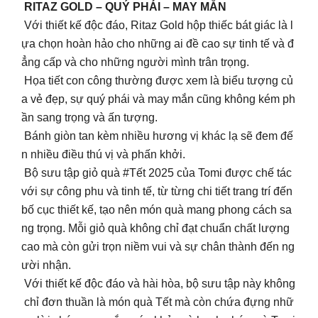
RITAZ GOLD – QUÝ PHÁI – MAY MẮN
Với thiết kế độc đáo, Ritaz Gold hộp thiếc bát giác là l
ựa chọn hoàn hảo cho những ai đề cao sự tinh tế và đ
ẳng cấp và cho những người mình trân trọng.
Họa tiết con công thường được xem là biểu tượng củ
a vẻ đẹp, sự quý phái và may mắn cũng không kém ph
ần sang trọng và ấn tượng.
Bánh giòn tan kèm nhiều hương vị khác lạ sẽ đem đế
n nhiều điều thú vị và phấn khởi.
Bộ sưu tập giỏ quà #Tết 2025 của Tomi được chế tác
với sự công phu và tinh tế, từ từng chi tiết trang trí đến
bố cục thiết kế, tạo nên món quà mang phong cách sa
ng trọng. Mỗi giỏ quà không chỉ đạt chuẩn chất lượng
cao mà còn gửi trọn niềm vui và sự chân thành đến ng
ười nhận.
Với thiết kế độc đáo và hài hòa, bộ sưu tập này không
chỉ đơn thuần là món quà Tết mà còn chứa đựng nhữ