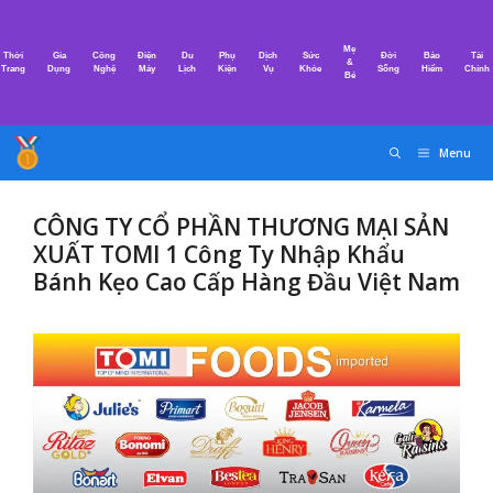
Chuyển
đến
Mẹ
Thời
Gia
Công
Điện
Du
Phụ
Dịch
Sức
Đời
Bảo
Tài
nội
&
Trang
Dụng
Nghệ
Máy
Lịch
Kiện
Vụ
Khỏe
Sống
Hiểm
Chính
Bé
dung
Menu
CÔNG TY CỔ PHẦN THƯƠNG MẠI SẢN
XUẤT TOMI 1 Công Ty Nhập Khẩu
Bánh Kẹo Cao Cấp Hàng Đầu Việt Nam