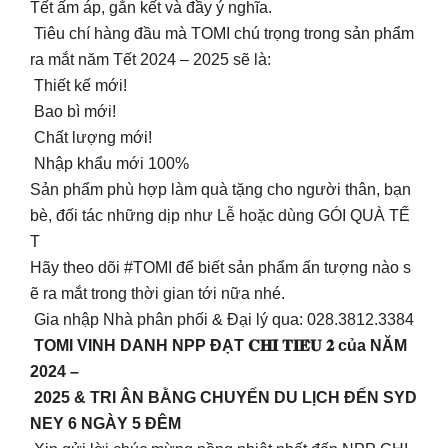
Tết ấm áp, gắn kết và đầy ý nghĩa.
Tiêu chí hàng đầu mà TOMI chú trọng trong sản phẩm
ra mắt năm Tết 2024 – 2025 sẽ là:
Thiết kế mới!
Bao bì mới!
Chất lượng mới!
Nhập khẩu mới 100%
Sản phẩm phù hợp làm quà tặng cho người thân, bạn
bè, đối tác những dịp như Lễ hoặc dùng GÓI QUÀ TẾ
T
Hãy theo dõi #TOMI để biết sản phẩm ấn tượng nào s
ẽ ra mắt trong thời gian tới nữa nhé.
Gia nhập Nhà phân phối & Đại lý qua: 028.3812.3384
TOMI VINH DANH NPP ĐẠT 𝐂𝐇𝐈̉ 𝐓𝐈𝐄̂𝐔 𝟐 của NĂM
2024 –
2025 & TRI ÂN BẰNG CHUYẾN DU LỊCH ĐẾN SYD
NEY 6 NGÀY 5 ĐÊM