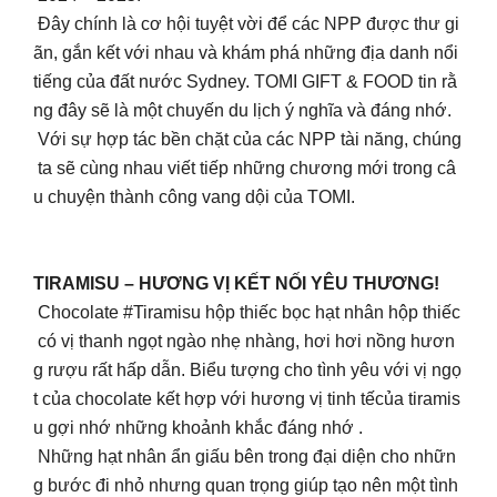
Đây chính là cơ hội tuyệt vời để các NPP được thư gi
ãn, gắn kết với nhau và khám phá những địa danh nổi
tiếng của đất nước Sydney. TOMI GIFT & FOOD tin rằ
ng đây sẽ là một chuyến du lịch ý nghĩa và đáng nhớ.
Với sự hợp tác bền chặt của các NPP tài năng, chúng
ta sẽ cùng nhau viết tiếp những chương mới trong câ
u chuyện thành công vang dội của TOMI.
TIRAMISU – HƯƠNG VỊ KẾT NỐI YÊU THƯƠNG!
Chocolate #Tiramisu hộp thiếc bọc hạt nhân hộp thiếc
có vị thanh ngọt ngào nhẹ nhàng, hơi hơi nồng hươn
g rượu rất hấp dẫn. Biểu tượng cho tình yêu với vị ngọ
t của chocolate kết hợp với hương vị tinh tếcủa tiramis
u gợi nhớ những khoảnh khắc đáng nhớ .
Những hạt nhân ẩn giấu bên trong đại diện cho nhữn
g bước đi nhỏ nhưng quan trọng giúp tạo nên một tình