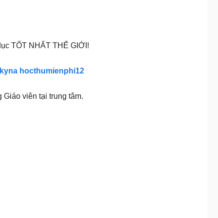
o dục TỐT NHẤT THẾ GIỚI!
kyna hocthumienphi12
iáo viên tại trung tâm.