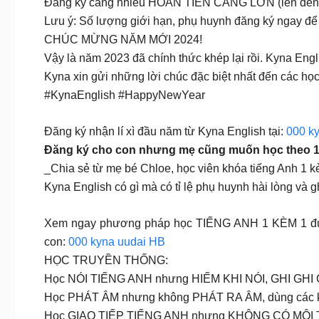
Đăng ký càng nhiều HOÀN TIỀN CÀNG LỚN (lên đế
Lưu ý: Số lượng giới hạn, phụ huynh đăng ký ngay đ
CHÚC MỪNG NĂM MỚI 2024!
Vậy là năm 2023 đã chính thức khép lại rồi. Kyna Engl
Kyna xin gửi những lời chúc đặc biệt nhất đến các họ
#KynaEnglish #HappyNewYear
Đăng ký nhận lí xì đầu năm từ Kyna English tại:
000 ky
Đăng ký cho con nhưng mẹ cũng muốn học theo 
_Chia sẻ từ mẹ bé Chloe, học viên khóa tiếng Anh 1 k
Kyna English có gì mà có tỉ lệ phụ huynh hài lòng và 
Xem ngay phương pháp học TIẾNG ANH 1 KÈM 1 đư
con:
000 kyna uudai HB
HỌC TRUYỀN THỐNG:
Học NÓI TIẾNG ANH nhưng HIẾM KHI NÓI, GHI GH
Học PHÁT ÂM nhưng không PHÁT RA ÂM, dùng các 
Học GIAO TIẾP TIẾNG ANH nhưng KHÔNG CÓ MÔI 