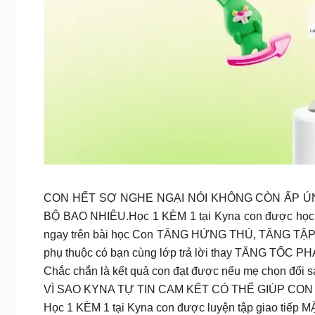
CON HẾT SỢ NGHE NGẠI NÓI KHÔNG CÒN ẤP ÚN
BỘ BAO NHIÊU.Học 1 KÈM 1 tại Kyna con được học trê
ngay trên bài học Con TĂNG HỨNG THÚ, TĂNG TẬP T
phụ thuộc có bạn cùng lớp trả lời thay TĂNG TỐ
Chắc chắn là kết quả con đạt được nếu mẹ chọn đổi 
VÌ SAO KYNA TỰ TIN CAM KẾT CÓ THỂ GIÚP C
Học 1 KÈM 1 tại Kyna con được luyện tập giao tiế