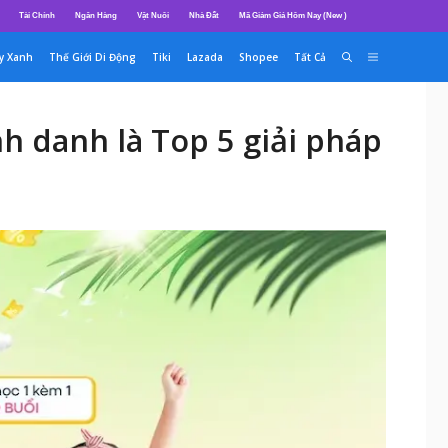
Tài Chính
Ngân Hàng
Vật Nuôi
Nhà Đất
Mã Giảm Giá Hôm Nay (New )
y Xanh
Thế Giới Di Động
Tiki
Lazada
Shopee
Tất Cả
h danh là Top 5 giải pháp