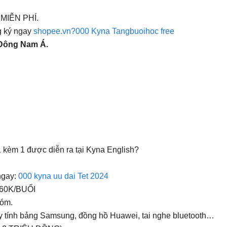
h MIỄN PHÍ.
g ký ngay
shopee.vn?000 Kyna Tangbuoihoc free
 Đông Nam Á.
 kèm 1 được diễn ra tại Kyna English?
ngay:
000 kyna uu dai Tet 2024
 60K/BUỔI
hóm.
 tính bảng Samsung, đồng hồ Huawei, tai nghe bluetooth…