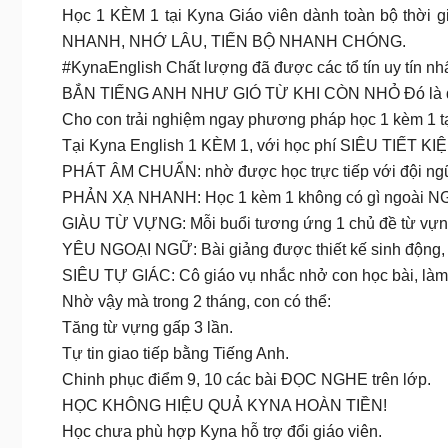
Học 1 KÈM 1 tại Kyna Giáo viên dành toàn bộ thời g
NHANH, NHỚ LÂU, TIẾN BỘ NHANH CHÓNG.
#KynaEnglish Chất lượng đã được các tổ tín uy tín nh
BẮN TIẾNG ANH NHƯ GIÓ TỪ KHI CÒN NHỎ Đó là đi
Cho con trải nghiệm ngay phương pháp học 1 kèm 1 
Tại Kyna English 1 KÈM 1, với học phí SIÊU TIẾT KIỆM
PHÁT ÂM CHUẨN: nhờ được học trực tiếp với đội ngũ
PHẢN XẠ NHANH: Học 1 kèm 1 không có gì ngoài NGHE 
GIÀU TỪ VỰNG: Mỗi buổi tương ứng 1 chủ đề từ vựng.
YÊU NGOẠI NGỮ: Bài giảng được thiết kế sinh động, 
SIÊU TỰ GIÁC: Cô giáo vụ nhắc nhở con học bài, làm b
Nhờ vậy mà trong 2 tháng, con có thể:
Tăng từ vựng gấp 3 lần.
Tự tin giao tiếp bằng Tiếng Anh.
Chinh phục điểm 9, 10 các bài ĐỌC NGHE trên lớp.
HỌC KHÔNG HIỆU QUẢ KYNA HOÀN TIỀN!
Học chưa phù hợp Kyna hỗ trợ đổi giáo viên.