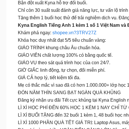
Bận đột xuất Kyna hỗ trợ đổi buổi.
Chỉ còn 30 suất suất đánh giá năng lực, tư vấn lộ trìn
Tặng thêm 1 buổi học thử để trải nghiệm dịch vụ. Đăn
Kyna English Tiếng Anh 1 kèm 1 số 1 Việt Nam và
Khám phá ngay:
shopee.vn?3TRV27Z
Khóa học duy nhất đạt 5/5 tiêu chuẩn vàng:
GIÁO TRÌNH khung châu Âu chuẩn hóa.
GIÁO VIÊN chất lượng 100% có bằng quốc tế.
GIÁO VỤ theo sát quá trình học của con 24/7.
GIỜ GIẤC linh động, tự chọn, đổi miễn phí.
GIÁ CẢ hợp lý, tiết kiệm tối đa.
Mẹ có thắc mắc vì sao đã có hơn 1.000.000+ lớp học 1
ĐÓN NĂM THÌN SANG BẠT NGÀN QUÀ KHỦNG
Đăng ký nhận ưu đãi Tết cực khủng tại Kyna English 
LÌ XÌ HỌC PHÍ ĐẾN 60% HỌC 1 KÈM 1 NAY CHỈ TỪ
LÌ XÌ BUỔI TẶNG đến 32 buổi 1 kèm 1, 48 buổi học n
LÌ XÌ 1000 PHẦN QUÀ TẾT GIÁ TRỊ: Laptop Asus, máy