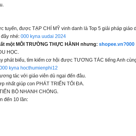
u.
rực tuyến, được TẠP CHÍ MỸ vinh danh là Top 5 giải pháp giá
i đây nhé:
000 kyna uudai 2024
 nhất một MÔI TRƯỜNG THỰC HÀNH nhưng:
shopee.vn?000 
 DU HỌC.
 phát biểu, tìm kiếm cơ hội được TƯƠNG TÁC tiếng Anh cùng G
000 kyna hocthumienphi12
ơng tác với giáo viên dù ngại đến đâu.
 hợp nhất giúp con PHÁT TRIỂN TỐI ĐA.
 con TIẾN BỘ NHANH CHÓNG.
ơn đến 10 lần: