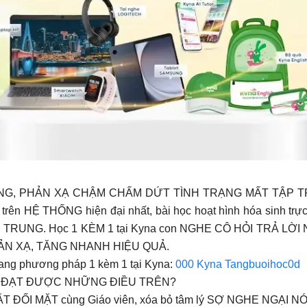
G, PHẢN XẠ CHẬM CHẤM DỨT TÌNH TRẠNG MẤT TẬP TR
n HỆ THỐNG hiện đại nhất, bài học hoạt hình hóa sinh trực q
RUNG. Học 1 KÈM 1 tại Kyna con NGHE CÔ HỎI TRẢ LỜI NGAY,
C PHẢN XẠ, TĂNG NHANH HIỆU QUẢ.
sang phương pháp 1 kèm 1 tại Kyna:
000 Kyna Tangbuoihoc0d
ON ĐẠT ĐƯỢC NHỮNG ĐIỀU TRÊN?
p MẶT ĐỐI MẶT cùng Giáo viên, xóa bỏ tâm lý SỢ NGHE NGẠI