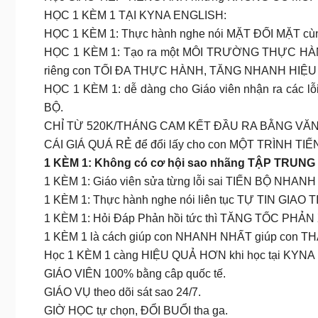
HỌC 1 KÈM 1 TẠI KYNA ENGLISH:
HỌC 1 KÈM 1: Thực hành nghe nói MẶT ĐỐI MẶT cùng
HỌC 1 KÈM 1: Tạo ra một MÔI TRƯỜNG THỰC HÀNH LÝ 
riêng con TỐI ĐA THỰC HÀNH, TĂNG NHANH HIỆU
HỌC 1 KÈM 1: dễ dàng cho Giáo viên nhận ra cá
BỘ.
CHỈ TỪ 520K/THÁNG CAM KẾT ĐẦU RA BẰNG VĂ
CÁI GIÁ QUÁ RẺ để đổi lấy cho con MỘT TRÌNH TIẾN
1 KÈM 1: Không có cơ hội sao nhãng TẬP TRUNG
1 KÈM 1: Giáo viên sửa từng lỗi sai TIẾN BỘ NHA
1 KÈM 1: Thực hành nghe nói liên tục TỰ TIN GIAO T
1 KÈM 1: Hỏi Đáp Phản hồi tức thì TĂNG TỐC PHẢN
1 KÈM 1 là cách giúp con NHANH NHẤT giúp con 
Học 1 KÈM 1 càng HIỆU QUẢ HƠN khi học tại KYN
GIÁO VIÊN 100% bằng câp quốc tế.
GIÁO VỤ theo dõi sát sao 24/7.
GIỜ HỌC tự chọn, ĐỔI BUỔI tha ga.