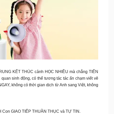
UNG KẾT THÚC cảnh HỌC NHIỀU mà chẳng TIẾN
uan sinh động, có thể tương tác tác ấn chạm viết vẽ
 không có thời gian dịch từ Anh sang Việt, không
 NÓI Con GIAO TIẾP THUẦN THỤC và TỰ TIN.