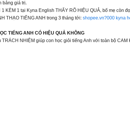
 bảng giá trị.
KÈM 1 tại Kyna English THẤY RÕ HIỆU QUẢ, bố mẹ còn đợi
H THẠO TIẾNG ANH trong 3 tháng tới:
shopee.vn?000 kyna h
 HỌC TIẾNG ANH CÓ HIỆU QUẢ KHÔNG
 TRÁCH NHIỆM giúp con học giỏi tiếng Anh với toàn bộ CAM