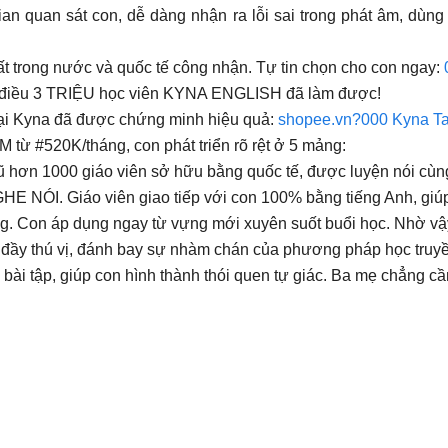
ian quan sát con, dễ dàng nhận ra lỗi sai trong phát âm, dùn
ất trong nước và quốc tế công nhận. Tự tin chọn cho con ngay:
ều 3 TRIỆU học viên KYNA ENGLISH đã làm được!
tại Kyna đã được chứng minh hiệu quả:
shopee.vn?000 Kyna T
 từ #520K/tháng, con phát triển rõ rệt ở 5 mảng:
 hơn 1000 giáo viên sở hữu bằng quốc tế, được luyện nói cù
NÓI. Giáo viên giao tiếp với con 100% bằng tiếng Anh, giúp
 Con áp dụng ngay từ vựng mới xuyên suốt buổi học. Nhờ vậy
đầy thú vị, đánh bay sự nhàm chán của phương pháp học truyề
ài tập, giúp con hình thành thói quen tự giác. Ba mẹ chẳng cầ