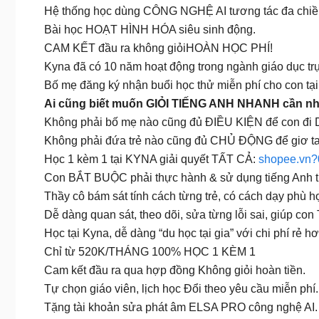
Hệ thống học dùng CÔNG NGHỆ AI tương tác đa chiề
Bài học HOẠT HÌNH HÓA siêu sinh động.
CAM KẾT đầu ra không giỏiHOÀN HỌC PHÍ!
Kyna đã có 10 năm hoạt động trong ngành giáo dục t
Bố mẹ đăng ký nhận buổi học thử miễn phí cho con tạ
Ai cũng biết muốn GIỎI TIẾNG ANH NHANH cần
Không phải bố mẹ nào cũng đủ ĐIỀU KIỆN để con đi
Không phải đứa trẻ nào cũng đủ CHỦ ĐỘNG để giơ tay
Học 1 kèm 1 tại KYNA giải quyết TẤT CẢ:
shopee.vn?
Con BẮT BUỘC phải thực hành & sử dụng tiếng Anh tư
Thầy cô bám sát tính cách từng trẻ, có cách dạy phù
Dễ dàng quan sát, theo dõi, sửa từng lỗi sai, giúp
Học tại Kyna, dễ dàng “du học tại gia” với chi phí rẻ h
Chỉ từ 520K/THÁNG 100% HỌC 1 KÈM 1
Cam kết đầu ra qua hợp đồng Không giỏi hoàn tiền.
Tự chọn giáo viên, lịch học Đổi theo yêu cầu miễn phí.
Tặng tài khoản sửa phát âm ELSA PRO công nghệ AI.