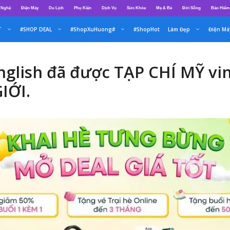
 Nghệ
Điện Máy
Du Lịch
Phụ Kiện
Dịch Vụ
Sức Khỏe
Mẹ & Bé
Đời Sống
Bảo Hiểm
T
#SHOP DEAL
#ShopXuHuong#
#ShopHot
Làm Đẹp
Điện Má
glish đã được TẠP CHÍ MỸ vin
IỚI.