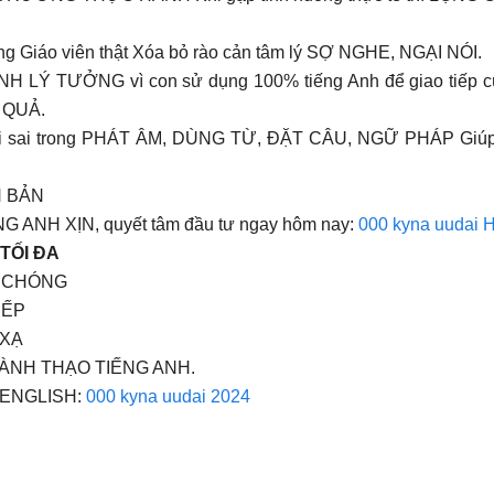
 Giáo viên thật Xóa bỏ rào cản tâm lý SỢ NGHE, NGẠI NÓI.
TƯỞNG vì con sử dụng 100% tiếng Anh để giao tiếp cùng G
 QUẢ.
c lỗi sai trong PHÁT ÂM, DÙNG TỪ, ĐẶT CÂU, NGỮ PHÁP 
N BẢN
G ANH XỊN, quyết tâm đầu tư ngay hôm nay:
000 kyna uudai 
 TỐI ĐA
NH CHÓNG
IẾP
 XẠ
THÀNH THẠO TIẾNG ANH.
A ENGLISH:
000 kyna uudai 2024