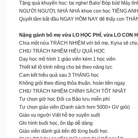
Tặng quà khuyến học: tai nghe/ Balo/ Bóp bút/ Máy tính
NGƯỜI NGƯỜI, NHÀ NHÀ khoe con học TIẾNG ANH 1 
Quyết tâm bắt đầu NGAY HÔM NAY để thấy con THÀN
Nặng gánh bố mẹ vừa LO HỌC PHÍ, vừa LO CON
Chia một nửa TRÁCH NHIỆM với bố mẹ, Kyna sẽ chịu
CHỊU TRÁCH NHIỆM HIỆU QUẢ HỌC
Dạy học mô hình 1 giáo viên kèm 1 học viên
Thiết kế lộ trình riêng cho bé theo năng lực
Cam kết hiệu quả sau 3 THÁNG học
Không giỏi theo đúng thỏa thuận, hoàn tiền ngay
CHỊU TRÁCH NHIỆM CHÍNH SÁCH TỐT NHẤT
Tự chọn giờ học Đổi ca Bảo lưu miễn phí
Tự chọn giáo viên (Danh sách hơn 5000+ GV giỏi)
Giáo vụ người Việt hỗ trợ xuyên suốt
Ghi hình buổi học, ôn tập dễ dàng
Giáo viên đánh giá tiến độ từng buổi học