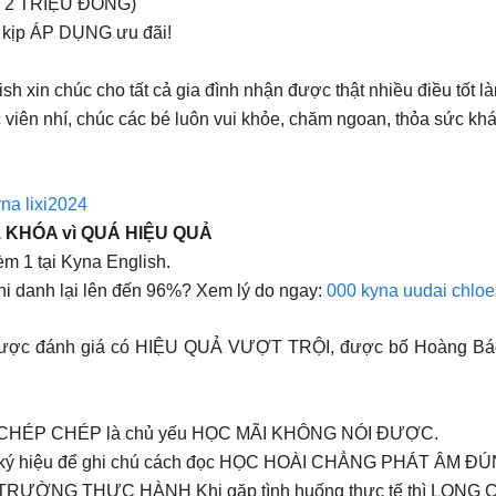
n 2 TRIỆU ĐỒNG)
ể kịp ÁP DỤNG ưu đãi!
ish xin chúc cho tất cả gia đình nhận được thật nhiều điều tốt 
c viên nhí, chúc các bé luôn vui khỏe, chăm ngoan, thỏa sức k
na lixi2024
1 KHÓA vì QUÁ HIỆU QUẢ
èm 1 tại Kyna English.
ghi danh lại lên đến 96%? Xem lý do ngay:
000 kyna uudai chloe
ợc đánh giá có HIỆU QUẢ VƯỢT TRỘI, được bố Hoàng Bách 
I CHÉP CHÉP là chủ yếu HỌC MÃI KHÔNG NÓI ĐƯỢC.
ký hiệu để ghi chú cách đọc HỌC HOÀI CHẲNG PHÁT ÂM ĐÚ
TRƯỜNG THỰC HÀNH Khi gặp tình huống thực tế thì LỌN