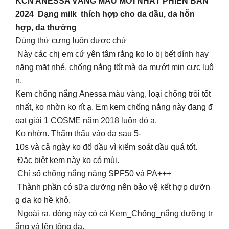
KCN ANESSA VÀNG MẪU MỚI NHẤT PHIÊN BẢN
2024 Dạng milk thích hợp cho da dầu, da hỗn
hợp, da thường
Dùng thử cưng luôn được chứ
Này các chị em cứ yên tâm rằng ko lo bị bết dính hay
nặng mặt nhé, chống nắng tốt mà da mướt mịn cực luô
n.
Kem chống nắng Anessa màu vàng, loại chống trôi tốt
nhất, ko nhờn ko rít ạ. Em kem chống nắng này đang đ
oạt giải 1 COSME năm 2018 luôn đó ạ.
Ko nhờn. Thẩm thấu vào da sau 5-
10s và cả ngày ko đổ dầu vì kiểm soát dầu quá tốt.
Đặc biệt kem này ko có mùi.
Chỉ số chống nắng năng SPF50 và PA+++
Thành phần có sữa dưỡng nên bảo vệ kết hợp dưỡn
g da ko hề khô.
Ngoài ra, dòng này có cả Kem_Chống_nắng dưỡng tr
ắng và lên tông da.