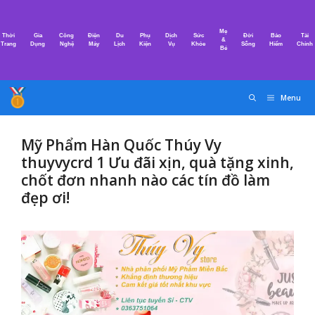
Chuyển
đến
Mẹ
Thời
Gia
Công
Điện
Du
Phụ
Dịch
Sức
Đời
Bảo
Tài
nội
&
Trang
Dụng
Nghệ
Máy
Lịch
Kiện
Vụ
Khỏe
Sống
Hiểm
Chính
Bé
dung
Menu
Mỹ Phẩm Hàn Quốc Thúy Vy
thuyvycrd 1 Ưu đãi xịn, quà tặng xinh,
chốt đơn nhanh nào các tín đồ làm
đẹp ơi!