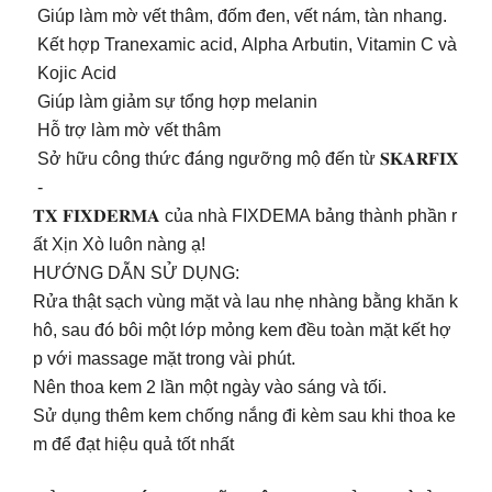
Giúp làm mờ vết thâm, đốm đen, vết nám, tàn nhang.
Kết hợp Tranexamic acid, Alpha Arbutin, Vitamin C và
Kojic Acid
Giúp làm giảm sự tổng hợp melanin
Hỗ trợ làm mờ vết thâm
Sở hữu công thức đáng ngưỡng mộ đến từ 𝐒𝐊𝐀𝐑𝐅𝐈𝐗
-
𝐓𝐗 𝐅𝐈𝐗𝐃𝐄𝐑𝐌𝐀 của nhà FIXDEMA bảng thành phần r
ất Xịn Xò luôn nàng ạ!
HƯỚNG DẪN SỬ DỤNG:
Rửa thật sạch vùng mặt và lau nhẹ nhàng bằng khăn k
hô, sau đó bôi một lớp mỏng kem đều toàn mặt kết hợ
p với massage mặt trong vài phút.
Nên thoa kem 2 lần một ngày vào sáng và tối.
Sử dụng thêm kem chống nắng đi kèm sau khi thoa ke
m để đạt hiệu quả tốt nhất