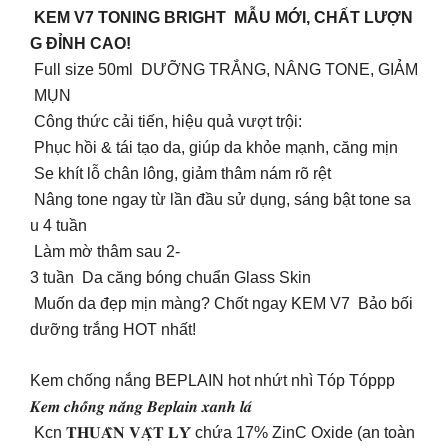
KEM V7 TONING BRIGHT MẪU MỚI, CHẤT LƯỢN
G ĐỈNH CAO!
Full size 50ml DƯỠNG TRẮNG, NÂNG TONE, GIẢM
MỤN
Công thức cải tiến, hiệu quả vượt trội:
Phục hồi & tái tạo da, giúp da khỏe mạnh, căng mịn
Se khít lỗ chân lông, giảm thâm nám rõ rệt
Nâng tone ngay từ lần đầu sử dụng, sáng bật tone sa
u 4 tuần
Làm mờ thâm sau 2-
3 tuần Da căng bóng chuẩn Glass Skin
Muốn da đẹp mịn màng? Chốt ngay KEM V7 Bảo bối
dưỡng trắng HOT nhất!
Kem chống nắng BEPLAIN hot nhứt nhì Tóp Tóppp
𝑲𝒆𝒎 𝒄𝒉𝒐̂́𝒏𝒈 𝒏𝒂̆́𝒏𝒈 𝑩𝒆𝒑𝒍𝒂𝒊𝒏 𝒙𝒂𝒏𝒉 𝒍𝒂́
Kcn 𝐓𝐇𝐔𝐀̂̀𝐍 𝐕𝐀̣̂𝐓 𝐋𝐘́ chứa 17% ZinC Oxide (an toàn