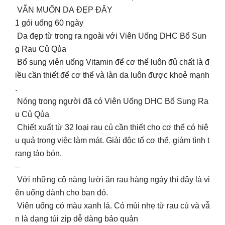
VẪN MUỐN DA ĐẸP ĐÂY
1 gói uống 60 ngày
Da đẹp từ trong ra ngoài với Viên Uống DHC Bổ Sun
g Rau Củ Qủa
Bổ sung viên uống Vitamin để cơ thể luôn đủ chất là đ
iều cần thiết để cơ thể và làn da luôn được khoẻ mạnh
.
Nóng trong người đã có Viên Uống DHC Bổ Sung Ra
u Củ Qủa
Chiết xuất từ 32 loại rau củ cần thiết cho cơ thể có hiệ
u quả trong việc làm mát. Giải độc tố cơ thể, giảm tình t
rạng táo bón.
–
Với những cô nàng lười ăn rau hàng ngày thì đây là vi
ên uống dành cho bạn đó.
Viên uống có màu xanh lá. Có mùi nhẹ từ rau củ và vẫ
n là dạng túi zip dễ dàng bảo quản