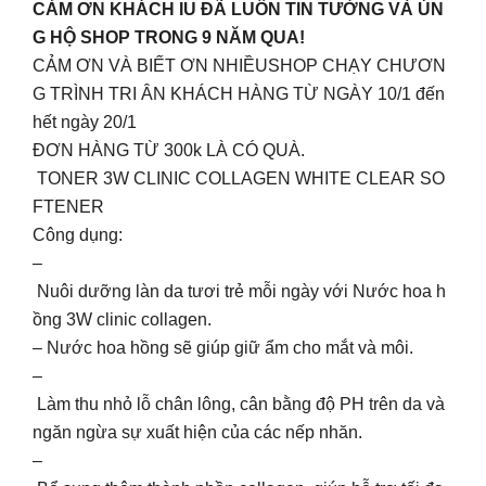
CẢM ƠN KHÁCH IU ĐÃ LUÔN TIN TƯỞNG VÀ ỦN
G HỘ SHOP TRONG 9 NĂM QUA!
CẢM ƠN VÀ BIẾT ƠN NHIỀUSHOP CHẠY CHƯƠN
G TRÌNH TRI ÂN KHÁCH HÀNG TỪ NGÀY 10/1 đến
hết ngày 20/1
ĐƠN HÀNG TỪ 300k LÀ CÓ QUÀ.
TONER 3W CLINIC COLLAGEN WHITE CLEAR SO
FTENER
Công dụng:
–
Nuôi dưỡng làn da tươi trẻ mỗi ngày với Nước hoa h
ồng 3W clinic collagen.
– Nước hoa hồng sẽ giúp giữ ẩm cho mắt và môi.
–
Làm thu nhỏ lỗ chân lông, cân bằng độ PH trên da và
ngăn ngừa sự xuất hiện của các nếp nhăn.
–