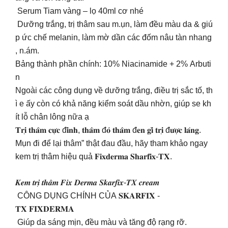
Serum Tiam vàng – lọ 40ml cơ nhé
Dưỡng trắng, trị thâm sau m.ụn, làm đều màu da & giú
p ức chế melanin, làm mờ dần các đốm nâu tàn nhang
, n.ám.
Bảng thành phần chính: 10% Niacinamide + 2% Arbuti
n
Ngoài các công dụng về dưỡng trắng, điều trị sắc tố, th
ì e ấy còn có khả năng kiểm soát dầu nhờn, giúp se kh
ít lỗ chân lông nữa ạ
𝐓𝐫𝐢̣ 𝐭𝐡𝐚̂𝐦 𝐜𝐮̛̣𝐜 đ𝐢̉𝐧𝐡, 𝐭𝐡𝐚̂𝐦 đ𝐨̉ 𝐭𝐡𝐚̂𝐦 đ𝐞𝐧 𝐠𝐢̀ 𝐭𝐫𝐢̣ đ𝐮̛𝐨̛̣𝐜 𝐥𝐚́𝐧𝐠.
Mụn đi để lại thâm” thật đau đầu, hãy tham khảo ngay
kem trị thâm hiệu quả 𝐅𝐢𝐱𝐝𝐞𝐫𝐦𝐚 𝐒𝐡𝐚𝐫𝐟𝐢𝐱-𝐓𝐗.
𝑲𝒆𝒎 𝒕𝒓𝒊̣ 𝒕𝒉𝒂̂𝒎 𝑭𝒊𝒙 𝑫𝒆𝒓𝒎𝒂 𝑺𝒌𝒂𝒓𝒇𝒊𝒙-𝑻𝑿 𝒄𝒓𝒆𝒂𝒎
CÔNG DỤNG CHÍNH CỦA 𝐒𝐊𝐀𝐑𝐅𝐈𝐗 -
𝐓𝐗 𝐅𝐈𝐗𝐃𝐄𝐑𝐌𝐀
Giúp da sáng mịn, đều màu và tăng độ rạng rỡ.