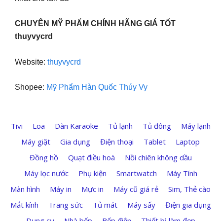
CHUYÊN MỸ PHẨM CHÍNH HÃNG GIÁ TỐT
thuyvycrd
Website:
thuyvycrd
Shopee:
Mỹ Phẩm Hàn Quốc Thúy Vy
Tivi
Loa
Dàn Karaoke
Tủ lạnh
Tủ đông
Máy lạnh
Máy giặt
Gia dụng
Điện thoại
Tablet
Laptop
Đồng hồ
Quạt điều hoà
Nồi chiên không dầu
Máy lọc nước
Phụ kiện
Smartwatch
Máy Tính
Màn hình
Máy in
Mực in
Máy cũ giá rẻ
Sim, Thẻ cào
Mắt kính
Trang sức
Tủ mát
Máy sấy
Điện gia dụng
Dụng cụ
Nhà bếp
Bếp điện
Thiết bị làm đẹp