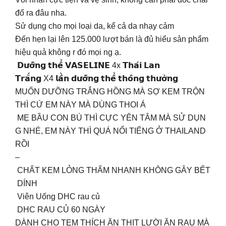
đổ ra đâu nha.
Sử dụng cho mọi loại da, kể cả da nhạy cảm
Đến hẹn lại lên 125.000 lượt bán là đủ hiểu sản phẩm
hiệu quả không r đó mọi ng ạ.
𝗗𝘂̛𝗼̛̃𝗻𝗴 𝘁𝗵𝗲̂̉ 𝗩𝗔𝗦𝗘𝗟𝗜𝗡𝗘 4x 𝗧𝗵𝗮́𝗶 𝗟𝗮𝗻
𝗧𝗿𝗮̆́𝗻𝗴 X4 𝗹𝗮̂̀𝗻 𝗱𝘂̛𝗼̛̃𝗻𝗴 𝘁𝗵𝗲̂̉ 𝘁𝗵𝗼̂𝗻𝗴 𝘁𝗵𝘂̛𝗼̛̀𝗻𝗴
MUỐN DƯỠNG TRẮNG HỒNG MÀ SỢ KEM TRỘN
THÌ CỨ EM NÀY MÀ DÙNG THOI Á
MẸ BẦU CON BÚ THÌ CỰC YÊN TÂM MÀ SỬ DỤN
G NHÉ, EM NÀY THÌ QUÁ NỔI TIẾNG Ở THAILAND
RỒI
–
CHẤT KEM LỎNG THẤM NHANH KHÔNG GÂY BẾT
DÍNH
Viên Uống DHC rau củ
DHC RAU CỦ 60 NGÀY
DÀNH CHO TEM THÍCH ĂN THỊT LƯỜI ĂN RAU MÀ