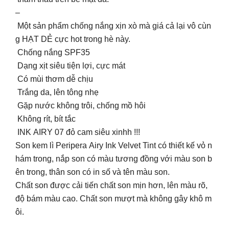
–
Một sản phẩm chống nắng xịn xò mà giá cả lại vô cùn
g HẠT DẺ cực hot trong hè này.
Chống nắng SPF35
Dạng xịt siêu tiện lợi, cực mát
Có mùi thơm dễ chịu
Trắng da, lên tông nhẹ
Gặp nước không trôi, chống mồ hôi
Không rít, bít tắc
INK AIRY 07 đỏ cam siêu xinhh !!!
Son kem lì Peripera Airy Ink Velvet Tint có thiết kế vỏ n
hám trong, nắp son có màu tương đồng với màu son b
ên trong, thân son có in số và tên màu son.
Chất son được cải tiến chất son mịn hơn, lên màu rõ,
độ bám màu cao. Chất son mượt mà không gây khô m
ôi.