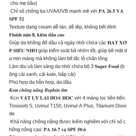
cho mẹ bầu)
Chỉ số chống tia UVA/UVB mạnh mẽ với 𝐏𝐀 𝟐𝟔.𝟓 𝐕𝐀̀
𝐒𝐏𝐅 𝟓𝟐
Texture dạng cream dễ tán, dễ tệp, không bết dính
𝐅𝐢𝐧𝐢𝐬𝐡 𝐦𝐢̣𝐧 𝐥𝐢̀, 𝐤𝐢𝐞̂̀𝐦 𝐝𝐚̂̀𝐮 𝐜𝐚𝐨
Giúp da không đổ dầu cả ngày nhờ chứa các 𝐇𝐀̣𝐓 𝐗𝐎̂́
𝐏 𝐒𝐈𝐄̂𝐔 𝐍𝐇𝐎̉ giúp kiểm soát bã nhờn tốt, giúp bề mặt d
a mịn màng mà không làm bít tắc lỗ chân lông
Làm dịu và làm sáng da nhờ chứa bộ 3 𝐒𝐮𝐩𝐞𝐫 𝐅𝐨𝐨𝐝 (b
ông cải xanh, cải kale, bắp cải)
Phù hợp da hỗn hợp, da dầu
𝑲𝒆𝒎 𝒄𝒉𝒐̂́𝒏𝒈 𝒏𝒂̆́𝒏𝒈 𝑩𝒆𝒑𝒍𝒂𝒊𝒏 𝒕𝒊́𝒎
Kcn 𝐕𝐀̣̂𝐓 𝐋𝐘́ 𝐋𝐀𝐈 𝐇𝐎𝐀́ 𝐇𝐎̣𝐂 với 4 màng lọc tiên tiến:
Tinosorb S, Uvinul T150, Uvinul A Plus, Titanium Dioxi
de
Khả năng chống nắng được kiểm nghiệm với chỉ số c
hống nắng cao: 𝐏𝐀 𝟏𝟔.𝟕 𝐯𝐚̀ 𝐒𝐏𝐅 𝟓𝟎.𝟔