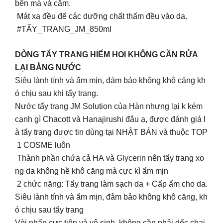
bên má và cằm.
Mát xa đều để các dưỡng chất thấm đều vào da.
#TẨY_TRANG_JM_850ml
DÒNG TẨY TRANG HIẾM HOI KHÔNG CẦN RỬA
LẠI BẰNG NƯỚC
Siêu lành tính và ẩm mịn, đảm bảo không khô căng kh
ó chịu sau khi tẩy trang.
Nước tẩy trang JM Solution của Hàn nhưng lại k kém
cạnh gì Chacott và Hanajirushi đâu ạ, được đánh giá l
à tẩy trang được tin dùng tại NHẬT BẢN và thuộc TOP
1 COSME luôn
Thành phần chứa cả HA và Glycerin nên tẩy trang xo
ng da không hề khô căng mà cực kì ẩm mịn
2 chức năng: Tẩy trang làm sạch da + Cấp ẩm cho da.
Siêu lành tính và ẩm mịn, đảm bảo không khô căng, kh
ó chịu sau tẩy trang
Vòi nhấn cực tiện và vệ sinh, không cần phải dốc chai