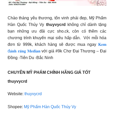
Chào tháng yêu thương, tôn vinh phái đẹp, Mỹ Phẩm
Hàn Quốc Thúy Vy
thuyvycrd
không chỉ dành tặng
bạn những ưu đãi cực sho.ck, còn có thêm các
chương trình khuyến mại siêu hấp dẫn. Với mỗi hóa
đơn từ 999k, khách hàng sẽ được mua ngay
𝐊𝐞𝐦
đ𝐚́𝐧𝐡 𝐫𝐚̆𝐧𝐠 𝐌𝐞𝐝𝐢𝐚𝐧
với giá #9k Chợ Đại Thượng – Đại
Đồng -Tiên Du -Bắc Ninh
CHUYÊN MỸ PHẨM CHÍNH HÃNG GIÁ TỐT
thuyvycrd
Website:
thuyvycrd
Shopee:
Mỹ Phẩm Hàn Quốc Thúy Vy