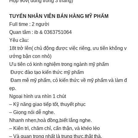
Hộp 90v( dùng trong 3 tháng)
TUYỂN NHÂN VIÊN BÁN HÀNG MỸ PHẨM
Full time : 2 người
Quan tâm : ib & 0363751064
Yêu cầu:
18t trở lên( chủ động được việc riêng, ưu tiên không v
ướng bận con nhỏ)
Ưu tiên có kinh nghiệm trong ngành mỹ phẩm
Được đào tạo kiến thức mỹ phẩm
Đam mê mỹ phẩm, có kiến thức về mỹ phẩm và làm đ
ẹp.
Ngoại hình ưa nhìn 1 chút
– Kỹ năng giao tiếp tốt, thuyết phục
– Giọng nói dễ nghe.
Nhanh nhẹn,hoà đồng,biết lắng nghe.
– Kiên trì, chăm chỉ, cẩn thận, và khéo léo
– Và quan trọng nhất là trung thực,thật thà.