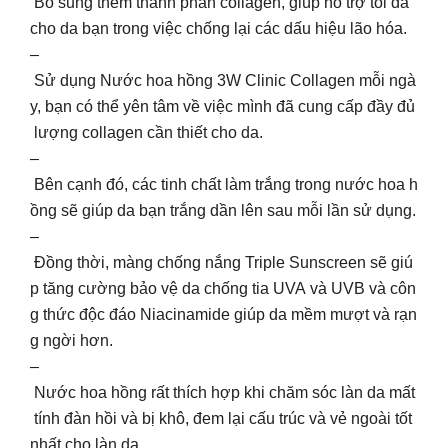
Bổ sung thêm thành phần collagen, giúp hỗ trợ tối đa
cho da bạn trong việc chống lại các dấu hiệu lão hóa.
–
Sử dụng Nước hoa hồng 3W Clinic Collagen mỗi ngà
y, bạn có thể yên tâm về việc mình đã cung cấp đầy đủ
lượng collagen cần thiết cho da.
–
Bên cạnh đó, các tinh chất làm trắng trong nước hoa h
ồng sẽ giúp da bạn trắng dần lên sau mỗi lần sử dụng.
–
Đồng thời, màng chống nắng Triple Sunscreen sẽ giú
p tăng cường bảo vệ da chống tia UVA và UVB và côn
g thức độc đáo Niacinamide giúp da mềm mượt và rạn
g ngời hơn.
–
Nước hoa hồng rất thích hợp khi chăm sóc làn da mất
tính đàn hồi và bị khô, đem lại cấu trúc và vẻ ngoài tốt
nhất cho làn da