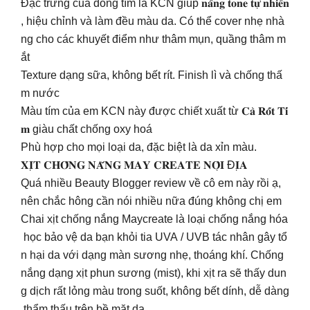
Đặc trưng của dòng tím là KCN giúp 𝐧𝐚̂𝐧𝐠 𝐭𝐨𝐧𝐞 𝐭𝐮̛̣ 𝐧𝐡𝐢𝐞̂𝐧
, hiệu chỉnh và làm đều màu da. Có thể cover nhẹ nhà
ng cho các khuyết điểm như thâm mụn, quầng thâm m
ắt
Texture dạng sữa, không bết rít. Finish lì và chống thấ
m nước
Màu tím của em KCN này được chiết xuất từ 𝐂𝐚̀ 𝐑𝐨̂́𝐭 𝐓𝐢́
𝐦 giàu chất chống oxy hoá
Phù hợp cho mọi loại da, đặc biệt là da xỉn màu.
𝐗𝐈̣𝐓 𝐂𝐇𝐎̂́𝐍𝐆 𝐍𝐀̆́𝐍𝐆 𝐌𝐀𝐘 𝐂𝐑𝐄𝐀𝐓𝐄 𝐍𝐎̣̂𝐈 Đ𝐈̣𝐀
Quá nhiều Beauty Blogger review về cô em này rồi ạ,
nên chắc hông cần nói nhiều nữa đúng không chị em
Chai xịt chống nắng Maycreate là loại chống nắng hóa
học bảo vệ da bạn khỏi tia UVA / UVB tác nhân gây tổ
n hại da với dạng màn sương nhẹ, thoáng khí. Chống
nắng dạng xịt phun sương (mist), khi xịt ra sẽ thấy dun
g dịch rất lỏng màu trong suốt, không bết dính, dễ dàng
thẩm thấu trên bề mặt da.