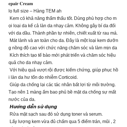
𝐞𝐩𝐚𝐢𝐫 𝐂𝐫𝐞𝐚𝐦
lọ full size – Hàng TEM ah
Kem có khả năng thẩm thấu tốt. Dùng phù hợp cho m
ọi loại da kể cả làn da nhạy cảm. Không gây bí da đối
với da dầu. Thành phần tự nhiên, chiết xuất từ rau má.
Mát lành và an toàn cho da. Đây là một loại kem dưỡn
g nồng độ cao với chức năng chăm sóc và làm mịn da
Kích thích tạo tế bào mới phát triển và chăm sóc hiệu
quả cho da nhạy cảm.
Với hiệu quả vượt rội được kiểm chứng, giúp phục hồ
i làn da hư tổn do nhiễm Corticoid.
Giúp da chống lại các tác nhân bất lợi từ môi trường.
Tạo nên 1 màng ẩm bao phủ bề mặt da chống sự mất
nước của da.
𝙃𝙪̛𝙤̛́𝙣𝙜 𝙙𝙖̂̃𝙣 𝙨𝙪̛̉ 𝙙𝙪̣𝙣𝙜
Rửa mặt sạch sau đó sử dụng toner và serum.
Lấy lượng kem vừa đủ chấm qua 5 điểm trán, mũi , 2