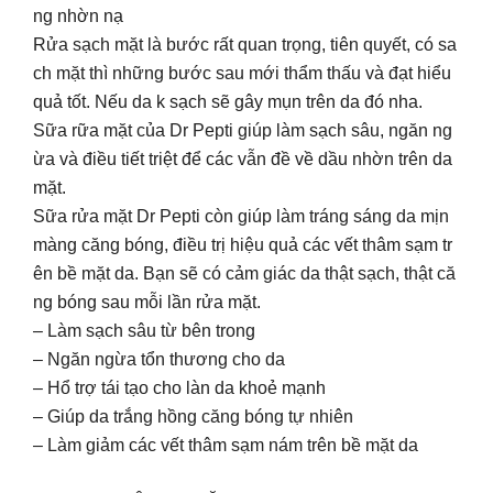
ng nhờn nạ
Rửa sạch mặt là bước rất quan trọng, tiên quyết, có sa
ch mặt thì những bước sau mới thẩm thấu và đạt hiểu
quả tốt. Nếu da k sạch sẽ gây mụn trên da đó nha.
Sữa rữa mặt của Dr Pepti giúp làm sạch sâu, ngăn ng
ừa và điều tiết triệt để các vẫn đề về dầu nhờn trên da
mặt.
Sữa rửa mặt Dr Pepti còn giúp làm tráng sáng da mịn
màng căng bóng, điều trị hiệu quả các vết thâm sạm tr
ên bề mặt da. Bạn sẽ có cảm giác da thật sạch, thật că
ng bóng sau mỗi lần rửa mặt.
– Làm sạch sâu từ bên trong
– Ngăn ngừa tổn thương cho da
– Hổ trợ tái tạo cho làn da khoẻ mạnh
– Giúp da trắng hồng căng bóng tự nhiên
– Làm giảm các vết thâm sạm nám trên bề mặt da