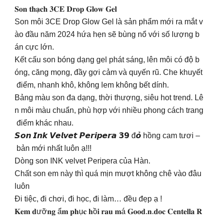
𝐒𝐨𝐧 𝐭𝐡𝐚̣𝐜𝐡 𝟑𝐂𝐄 𝐃𝐫𝐨𝐩 𝐆𝐥𝐨𝐰 𝐆𝐞𝐥
Son môi 3CE Drop Glow Gel là sản phẩm mới ra mắt v
ào đầu năm 2024 hứa hẹn sẽ bùng nổ với số lượng b
án cực lớn.
Kết cấu son bóng dạng gel phát sáng, lên môi có độ b
óng, căng mọng, đầy gợi cảm và quyến rũ. Che khuyết
điểm, nhanh khô, không lem không bết dính.
Bảng màu son đa dạng, thời thượng, siêu hot trend. Lê
n môi màu chuẩn, phù hợp với nhiều phong cách trang
điểm khác nhau.
𝙎𝙤𝙣 𝙄𝙣𝙠 𝙑𝙚𝙡𝙫𝙚𝙩 𝙋𝙚𝙧𝙞𝙥𝙚𝙧𝙖 𝟯𝟵 đ𝙤̉ hồng cam tươi –
bản mới nhất luôn ạ!!!
Dòng son INK velvet Peripera của Hàn.
Chất son em này thì quá mịn mượt không chê vào đâu
luôn
Đi tiệc, đi chơi, đi học, đi làm… đều đẹp ạ !
𝐊𝐞𝐦 𝐝ưỡ𝐧𝐠 ẩ𝐦 𝐩𝐡ụ𝐜 𝐡ồ𝐢 𝐫𝐚𝐮 𝐦á 𝐆𝐨𝐨𝐝.𝐧.𝐝𝐨𝐜 𝐂𝐞𝐧𝐭𝐞𝐥𝐥𝐚 𝐑