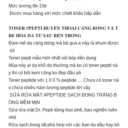
Mức lương 8tr-15tr
Được mua hàng với mức chiết khấu hấp dẫn
𝐓𝐎𝐍𝐄𝐑 #𝐏𝐄𝐏𝐓𝐈 𝐇𝐔𝐘𝐄̂̀𝐍 𝐓𝐇𝐎𝐀̣𝐈 𝐂𝐀̆𝐍𝐆 𝐁𝐎́𝐍𝐆 𝐕𝐀̀ 𝐓
𝐑𝐄̉ 𝐇𝐎𝐀́ 𝐃𝐀 𝐓𝐔̛̀ 𝐒𝐀̂𝐔 𝐁𝐄̂𝐍 𝐓𝐑𝐎𝐍𝐆
Đam mê da căng bóng mà bỏ qua e này là khum được
rùi
Toner pepti mẫu mới nhất vòi bóp tiện dụng
Mùa này ai da khô da thường mà ko có toner peptit nà
y thì có bôi kem cũng ko đẹp đâu ạh
Toner peptide với 1 0 0 % peptide … Chưa có toner nà
o chứa nhiều hàm lượng peptide tới vậy.
SỮA RỬA MẶT #PEPTIDE SẠCH BONG TRẮNG B
ÓNG MỀM MỊN
Sửa rửa mặt Dr. Pepti dùng bao phê, bao nghiện luôn
nhé
Rửa sạch bong rất phù hợp với các bạn da dầu hay bó