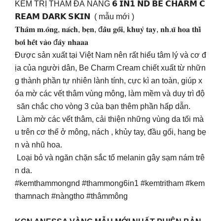
KEM TRỊ THÂM ĐA NĂNG 𝟲 𝗜𝗡𝟭 𝗡𝗗 𝗕𝗘 𝗖𝗛𝗔𝗥𝗠 𝗖
𝗥𝗘𝗔𝗠 𝗗𝗔𝗥𝗞 𝗦𝗞𝗜𝗡 ( mẫu mới )
𝐓𝐡𝐚̂𝐦 𝐦.𝐨̂𝐧𝐠, 𝐧𝐚́𝐜𝐡, 𝐛𝐞̣𝐧, đ𝐚̂̀𝐮 𝐠𝐨̂́𝐢, 𝐤𝐡𝐮𝐲̉ 𝐭𝐚𝐲, 𝐧𝐡.𝐮̃ 𝐡𝐨𝐚 𝐭𝐡𝐢̀
𝐛𝐨̛𝐢 𝐡𝐞̂́𝐭 𝐯𝐚̀𝐨 đ𝐚̂𝐲 𝐧𝐡𝐚𝐚𝐚
Được sản xuất tại Việt Nam nên rất hiểu tâm lý và cơ đ
ịa của người dân, Be Charm Cream chiết xuất từ nhữn
g thành phần tự nhiên lành tính, cực kì an toàn, giúp x
óa mờ các vết thâm vùng mông, làm mềm và duy trì độ
săn chắc cho vòng 3 của bạn thêm phần hấp dẫn.
Làm mờ các vết thâm, cải thiện những vùng da tối mà
u trên cơ thể ở mông, nách , khủy tay, đầu gối, hang bẹ
n và nhũ hoa.
Loại bỏ và ngăn chặn sắc tố melanin gây sạm nám trê
n da.
#kemthammongnd #thammong6in1 #kemtritham #kem
thamnach #nàngtho #thâmmông