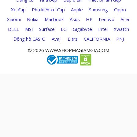
Xe đạp
Phụ kiện xe đạp
Apple
Samsung
Oppo
Xiaomi
Nokia
Macbook
Asus
HP
Lenovo
Acer
DELL
MSI
Surface
LG
Gigabyte
Intel
Xwatch
Đồng hồ CASIO
Avaji
Biti’s
CALIFORNIA
PNJ
© 2026 WWW.SHOPMAGIAMGIA.COM