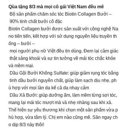
Qùa tặng 8/3 mà mọi cô gái Việt Nam đều mê
Bộ sản phẩm chăm sóc tóc Biotin Collagen Bưởi –
90% tinh chất bưởi cô đặc
Biotin Collagen bưởi được sản xuất với công nghệ Na
no tiên tiến, kết hợp với sử dụng nguyên liệu truyền th
ống – bưởi –
mọi người phụ nữ Việt đều tin dùng. Đem lại cảm giác
thật sảng khoái và sự tin tưởng về mái tóc chắc khỏe
và mềm mại.
Dầu Gội Bưởi Không Sulfate: giúp giảm rụng tóc bằng
tinh dầu bưởi nguyên chất, giúp làm sạch dịu nhẹ, ph
ù hợp với mọi làn da kể cả da nhạy cảm
Dầu Xả Bưởi: giúp dưỡng ẩm, làm mềm từng sợi tóc,
mang lại mái tóc mượt mà và nhẹ nhàng sau khi xả.
Thể hiện sự yêu thương khi chọn một sản phẩm vừa p
hù hợp, vừa tâm lý. Chị em nào cũng mê. Săn ngay ch
o dịp 8/3 này thôi!