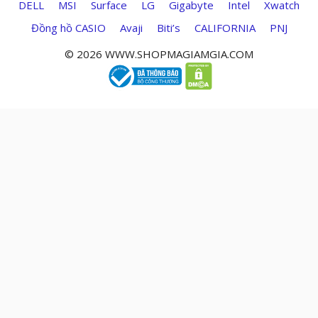
DELL
MSI
Surface
LG
Gigabyte
Intel
Xwatch
Đồng hồ CASIO
Avaji
Biti’s
CALIFORNIA
PNJ
© 2026 WWW.SHOPMAGIAMGIA.COM