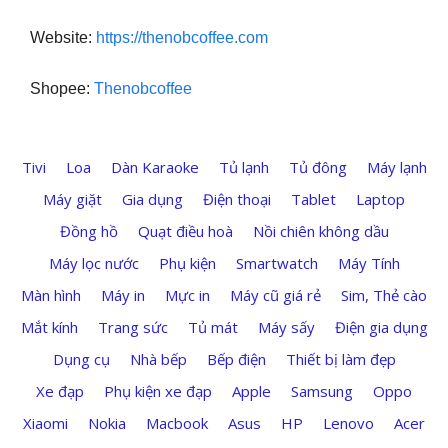
Website:
https://thenobcoffee.com
Shopee:
Thenobcoffee
Tivi
Loa
Dàn Karaoke
Tủ lạnh
Tủ đông
Máy lạnh
Máy giặt
Gia dụng
Điện thoại
Tablet
Laptop
Đồng hồ
Quạt điều hoà
Nồi chiên không dầu
Máy lọc nước
Phụ kiện
Smartwatch
Máy Tính
Màn hình
Máy in
Mực in
Máy cũ giá rẻ
Sim, Thẻ cào
Mắt kính
Trang sức
Tủ mát
Máy sấy
Điện gia dụng
Dụng cụ
Nhà bếp
Bếp điện
Thiết bị làm đẹp
Xe đạp
Phụ kiện xe đạp
Apple
Samsung
Oppo
Xiaomi
Nokia
Macbook
Asus
HP
Lenovo
Acer