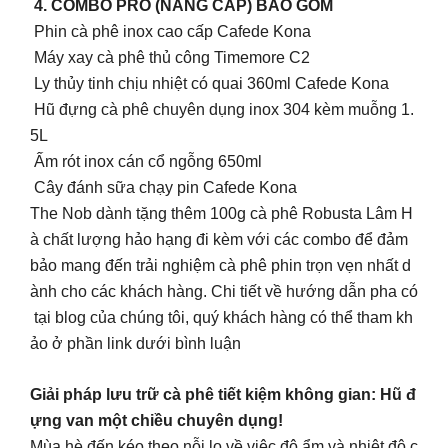
4. COMBO PRO (NÂNG CẤP) BAO GỒM
Phin cà phê inox cao cấp Cafede Kona
Máy xay cà phê thủ công Timemore C2
Ly thủy tinh chịu nhiệt có quai 360ml Cafede Kona
Hũ đựng cà phê chuyên dụng inox 304 kèm muỗng 1.
5L
Ấm rót inox cán cổ ngỗng 650ml
Cây đánh sữa chạy pin Cafede Kona
The Nob dành tặng thêm 100g cà phê Robusta Lâm H
à chất lượng hảo hạng đi kèm với các combo để đảm
bảo mang đến trải nghiệm cà phê phin trọn vẹn nhất d
ành cho các khách hàng. Chi tiết về hướng dẫn pha có
tại blog của chúng tôi, quý khách hàng có thể tham kh
ảo ở phần link dưới bình luận
Giải pháp lưu trữ cà phê tiết kiệm không gian: Hũ đ
ựng van một chiều chuyên dụng!
Mùa hè đến kéo theo nỗi lo về việc độ ẩm và nhiệt độ c