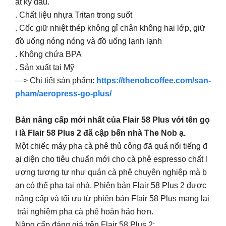
ất kỳ đâu.
. Chất liệu nhựa Tritan trong suốt
. Cốc giữ nhiệt thép không gỉ chân không hai lớp, giữ
đồ uống nóng nóng và đồ uống lạnh lạnh
. Không chứa BPA
. Sản xuất tại Mỹ
—> Chi tiết sản phẩm:
https://thenobcoffee.com/san-
pham/aeropress-go-plus/
Bản nâng cấp mới nhất của Flair 58 Plus với tên gọ
i là Flair 58 Plus 2 đã cập bến nhà The Nob ạ.
Một chiếc máy pha cà phê thủ công đã quá nổi tiếng đ
ại diện cho tiêu chuẩn mới cho cà phê espresso chất l
ượng tương tự như quán cà phê chuyên nghiệp mà b
ạn có thể pha tại nhà. Phiên bản Flair 58 Plus 2 được
nâng cấp và tối ưu từ phiên bản Flair 58 Plus mang lại
trải nghiệm pha cà phê hoàn hảo hơn.
Nâng cấp đáng giá trên Flair 58 Plus 2: