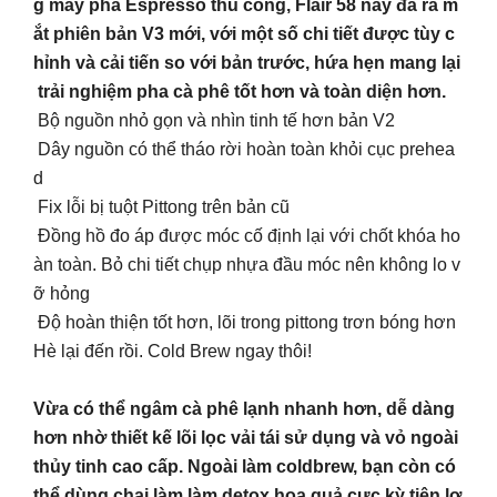
g máy pha Espresso thủ công, Flair 58 nay đã ra m
ắt phiên bản V3 mới, với một số chi tiết được tùy c
hỉnh và cải tiến so với bản trước, hứa hẹn mang lại
trải nghiệm pha cà phê tốt hơn và toàn diện hơn.
Bộ nguồn nhỏ gọn và nhìn tinh tế hơn bản V2
Dây nguồn có thể tháo rời hoàn toàn khỏi cục prehea
d
Fix lỗi bị tuột Pittong trên bản cũ
Đồng hồ đo áp được móc cố định lại với chốt khóa ho
àn toàn. Bỏ chi tiết chụp nhựa đầu móc nên không lo v
ỡ hỏng
Độ hoàn thiện tốt hơn, lõi trong pittong trơn bóng hơn
Hè lại đến rồi. Cold Brew ngay thôi!
Vừa có thể ngâm cà phê lạnh nhanh hơn, dễ dàng
hơn nhờ thiết kế lõi lọc vải tái sử dụng và vỏ ngoài
thủy tinh cao cấp. Ngoài làm coldbrew, bạn còn có
thể dùng chai làm làm detox hoa quả cực kỳ tiện lợ