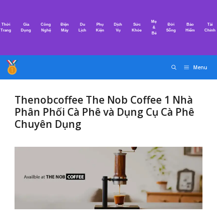
Chuyển
đến
Mẹ
Thời
Gia
Công
Điện
Du
Phụ
Dịch
Sức
Đời
Bảo
Tài
nội
&
Trang
Dụng
Nghệ
Máy
Lịch
Kiện
Vụ
Khỏe
Sống
Hiểm
Chính
Bé
dung
Menu
Thenobcoffee The Nob Coffee 1 Nhà
Phân Phối Cà Phê và Dụng Cụ Cà Phê
Chuyên Dụng