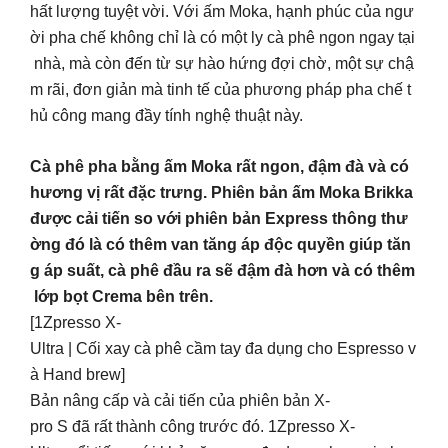
hất lượng tuyệt vời. Với ấm Moka, hạnh phúc của ngư
ời pha chế không chỉ là có một ly cà phê ngon ngay tại
nhà, mà còn đến từ sự hào hứng đợi chờ, một sự chậ
m rãi, đơn giản mà tinh tế của phương pháp pha chế t
hủ công mang đầy tính nghệ thuật này.
Cà phê pha bằng ấm Moka rất ngon, đậm đà và có
hương vị rất đặc trưng. Phiên bản ấm Moka Brikka
được cải tiến so với phiên bản Express thông thư
ờng đó là có thêm van tăng áp độc quyền giúp tăn
g áp suất, cà phê đầu ra sẽ đậm đà hơn và có thêm
lớp bọt Crema bên trên.
[1Zpresso X-
Ultra | Cối xay cà phê cầm tay đa dụng cho Espresso v
à Hand brew]
Bản nâng cấp và cải tiến của phiên bản X-
pro S đã rất thành công trước đó. 1Zpresso X-