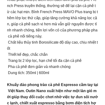
nch Press truyền thống, thường sẽ để lại cặn cà phê t
ừ các hạt mịn. Bình French Press MAVO Plus trang bị t
hêm lớp lọc thứ cấp, giúp tăng cường khả năng lọc cặ
n, giúp cà phê sạch vị hơn mà vẫn giữ nguyên được tí
nh nhanh chóng, tiện lợi vốn có của phương pháp pha
cà phê nổi tiếng này.
Chất liệu thủy tinh Borosilicate độ dày cao, chịu nhiệt t
ốt
Thiết kế đẹp, chắc chắn
Trang bị 2 lớp lọc, hạn chế tối đa cặn cà phê
Pha cà phê đơn giản và nhanh chóng
Dung tích: 350ml | 600ml
Khuấy đảo phong trào cà phê Espresso cầm tay tại
Việt Nam. Outin Nano xuất hiện như một làn gió m
ới giúp thay đổi cuộc chơi nhờ việc tự đun sôi nướ
c lạnh, chiết xuất espresso bằng bơm điện tích hợ