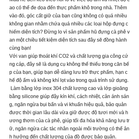
ao có thể đe dọa đến thực phẩm khô trong nhà. Thêm
vào đó, góc cất giữ của bạn cũng không có quá nhiều
không gian nhằm chứa quá nhiều các loại hộp đựng c
hiếm diện tích? Đừng lo vì sản phẩm hũ đựng cà phê v
an một chiều tiết kiệm diện tích sau đây sẽ đồng hành
cùng bạn!
Với van giúp thoát khí CO2 và chất lượng gia công cứ
ng cáp, đây sẽ là dụng cụ không thể thiếu trong căn bế
p của bạn, giúp bạn dễ dàng lưu trữ thực phẩm, hạn c
hế độ ẩm và không khí lọt vào trong quá trình sử dụng.
Làm bằng lớp inox 304 chất lượng cao và lớp gioăng
bằng silicone giúp đậy kín khí, cách nhiệt, cản ánh sán
g, ngăn ngừa bụi bẩn và vi khuẩn hiệu quả, bảo quản
được thời gian lâu dài vừa giữ được độ tươi mới và h
ương thơm của cà phê, giúp tối đa hóa khả năng lưu tr
ữ, ngăn ngừa các tác nhân ngoài môi trường có thể ản
h hưởng đến chất lượng của đồ được bảo quản.