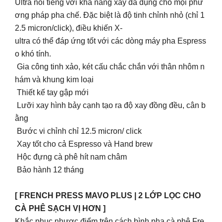
Ultra nổi tiếng với khả năng xay đa dụng cho mọi phư
ơng pháp pha chế. Đặc biệt là độ tinh chỉnh nhỏ (chỉ 1
2.5 micron/click), điều khiến X-
ultra có thể đáp ứng tốt với các dòng máy pha Espress
o khó tính.
Gia công tinh xảo, két cấu chắc chắn với thân nhôm n
hám và khung kim loại
Thiết kế tay gập mới
Lưỡi xay hình bảy cạnh tạo ra độ xay đồng đều, cân b
ằng
Bước vi chỉnh chỉ 12.5 micron/ click
Xay tốt cho cả Espresso và Hand brew
Hộc đựng cà phê hít nam châm
Bảo hành 12 tháng
[ FRENCH PRESS MAVO PLUS | 2 LỚP LỌC CHO
CÀ PHÊ SẠCH VỊ HƠN ]
Khắc phục nhược điểm trên cách bình pha cà phê Fre