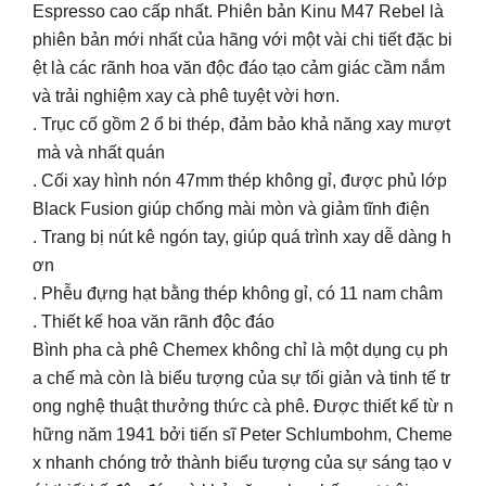
Espresso cao cấp nhất. Phiên bản Kinu M47 Rebel là
phiên bản mới nhất của hãng với một vài chi tiết đặc bi
ệt là các rãnh hoa văn độc đáo tạo cảm giác cầm nắm
và trải nghiệm xay cà phê tuyệt vời hơn.
. Trục cố gồm 2 ổ bi thép, đảm bảo khả năng xay mượt
mà và nhất quán
. Cối xay hình nón 47mm thép không gỉ, được phủ lớp
Black Fusion giúp chống mài mòn và giảm tĩnh điện
. Trang bị nút kê ngón tay, giúp quá trình xay dễ dàng h
ơn
. Phễu đựng hạt bằng thép không gỉ, có 11 nam châm
. Thiết kế hoa văn rãnh độc đáo
Bình pha cà phê Chemex không chỉ là một dụng cụ ph
a chế mà còn là biểu tượng của sự tối giản và tinh tế tr
ong nghệ thuật thưởng thức cà phê. Được thiết kế từ n
hững năm 1941 bởi tiến sĩ Peter Schlumbohm, Cheme
x nhanh chóng trở thành biểu tượng của sự sáng tạo v