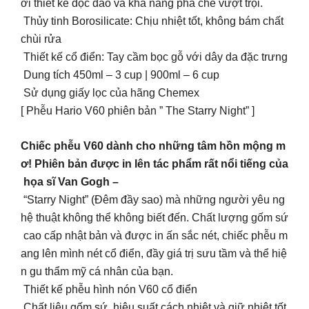
ới thiết kế độc đáo và khả năng pha chế vượt trội.
Thủy tinh Borosilicate: Chịu nhiệt tốt, không bám chất
chùi rửa
Thiết kế cổ điển: Tay cầm bọc gỗ với dây da đặc trưng
Dung tích 450ml – 3 cup | 900ml – 6 cup
Sử dụng giấy lọc của hãng Chemex
[ Phễu Hario V60 phiên bản ” The Starry Night” ]
Chiếc phễu V60 dành cho những tâm hồn mộng m
ơ! Phiên bản được in lên tác phẩm rất nổi tiếng của
họa sĩ Van Gogh –
“Starry Night” (Đêm đầy sao) mà những người yêu ng
hệ thuật không thể không biết đến. Chất lượng gốm sứ
cao cấp nhật bản và được in ấn sắc nét, chiếc phễu m
ang lên mình nét cổ điển, đầy giá trị sưu tầm và thể hiệ
n gu thẩm mỹ cá nhân của bạn.
Thiết kế phễu hình nón V60 cổ điển
Chất liệu gốm sứ, hiệu suất cách nhiệt và giữ nhiệt tốt