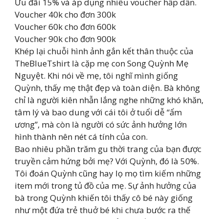
Ưu đãi 15% và áp dụng nhiều voucher hấp dẫn.
Voucher 40k cho đơn 300k
Voucher 60k cho đơn 600k
Voucher 90k cho đơn 900k
Khép lại chuỗi hình ảnh gắn kết thân thuộc của
TheBlueTshirt là cặp mẹ con Song Quỳnh Mẹ
Nguyệt. Khi nói về mẹ, tôi nghĩ mình giống
Quỳnh, thấy mẹ thật đẹp và toàn diện. Bà không
chỉ là người kiên nhẫn lắng nghe những khó khăn,
tâm lý và bao dung với cái tôi ở tuổi dễ “ẩm
ương”, mà còn là người có sức ảnh hưởng lớn
hình thành nên nét cá tính của con.
Bao nhiêu phần trăm gu thời trang của bạn được
truyền cảm hứng bởi mẹ? Với Quỳnh, đó là 50%.
Tôi đoán Quỳnh cũng hay lọ mọ tìm kiếm những
item mới trong tủ đồ của mẹ. Sự ảnh hưởng của
bà trong Quỳnh khiến tôi thấy cô bé này giống
như một đứa trẻ thuở bé khi chưa bước ra thế