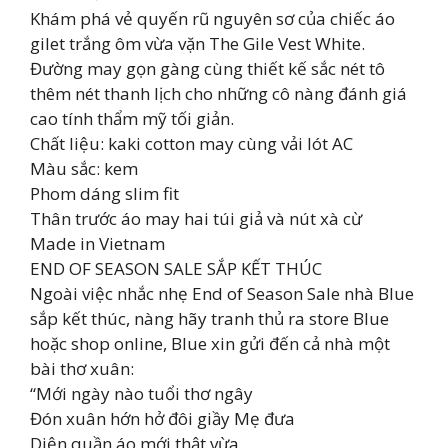
Khám phá vẻ quyến rũ nguyên sơ của chiếc áo
gilet trắng ôm vừa vặn The Gile Vest White.
Đường may gọn gàng cùng thiết kế sắc nét tô
thêm nét thanh lịch cho những cô nàng đánh giá
cao tính thẩm mỹ tối giản.
Chất liệu: kaki cotton may cùng vải lót AC
Màu sắc: kem
Phom dáng slim fit
Thân trước áo may hai túi giả và nút xà cừ
Made in Vietnam
END OF SEASON SALE SẮP KẾT THÚC
Ngoài việc nhắc nhẹ End of Season Sale nhà Blue
sắp kết thúc, nàng hãy tranh thủ ra store Blue
hoặc shop online, Blue xin gửi đến cả nhà một
bài thơ xuân:
“Mới ngày nào tuổi thơ ngây
Đón xuân hớn hở đôi giầy Mẹ đưa
Diện quần áo mới thật vừa