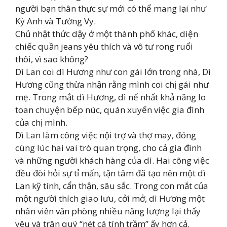
người bạn thân thực sự mới có thể mang lại như
Kỳ Anh và Tường Vy.
Chủ nhật thức dậy ở một thành phố khác, diện
chiếc quần jeans yêu thích và vô tư rong ruổi
thôi, vì sao không?
Dì Lan coi dì Hương như con gái lớn trong nhà, Dì
Hương cũng thừa nhận rằng mình coi chị gái như
mẹ. Trong mắt dì Hương, dì nể nhất khả năng lo
toan chuyện bếp núc, quán xuyến việc gia đình
của chị mình.
Dì Lan làm công việc nội trợ và thợ may, đóng
cùng lúc hai vai trò quan trọng, cho cả gia đình
và những người khách hàng của dì. Hai công việc
đều đòi hỏi sự tỉ mẩn, tận tâm đã tạo nên một dì
Lan kỹ tính, cẩn thận, sâu sắc. Trong con mắt của
một người thích giao lưu, cởi mở, dì Hương một
nhân viên văn phòng nhiều năng lượng lại thấy
yêu và trân quý “nét cá tính trầm” ấy hơn cả.