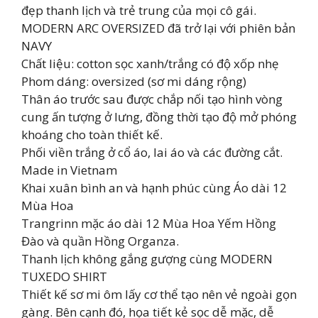
đẹp thanh lịch và trẻ trung của mọi cô gái.
MODERN ARC OVERSIZED đã trở lại với phiên bản
NAVY
Chất liệu: cotton sọc xanh/trắng có độ xốp nhẹ
Phom dáng: oversized (sơ mi dáng rộng)
Thân áo trước sau được chắp nối tạo hình vòng
cung ấn tượng ở lưng, đồng thời tạo độ mở phóng
khoáng cho toàn thiết kế.
Phối viền trắng ở cổ áo, lai áo và các đường cắt.
Made in Vietnam
Khai xuân bình an và hạnh phúc cùng Áo dài 12
Mùa Hoa
Trangrinn mặc áo dài 12 Mùa Hoa Yếm Hồng
Đào và quần Hồng Organza.
Thanh lịch không gắng gượng cùng MODERN
TUXEDO SHIRT
Thiết kế sơ mi ôm lấy cơ thể tạo nên vẻ ngoài gọn
gàng. Bên cạnh đó, họa tiết kẻ sọc dễ mặc, dễ