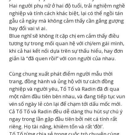
Hai người phụ nữ ở hai độ tuổi, trải nghiệm nghề
nghiệp và tính cách khác biệt, lại có thể ngồi tán
gẫu cả ngày mà không cảm thấy cần gắng gượng
hay đổi vai vì ai.
Blue nghĩ sẽ không ít cặp chị em cảm thấy điều
tương tự trong mối quan hệ với chị/em gái mình,
khi cả hai kết nối dựa trên sự thấu hiểu, hay đơn
giản là “đã quen rồi!” với con người của nhau.
Cùng chung xuất phát điểm người mẫu thời
trang, đồng hành và ủng hộ với tư cách đồng
nghiệp và người yêu, Tố Tố và Radin đã đi qua
một năm đầu tiên bên nhau, và đang tiếp tục vun
vén số ngày lẻ còn lại để chạm tới dấu mốc mới.
Cả Tố Tố và Radin đều dễ dàng thu hút sự chú ý
ngay trong lần gặp đầu tiên bởi nét cá tính rất
riêng. Họ tài năng, khiêm tốn và rất ‘đời’.
Tố Tố từng chia sẻ trong cuộc trò chuyện cùng