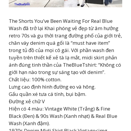
The Shorts You’ve Been Waiting For Real Blue
Wash đã trở lại Khai phóng vẻ đẹp từ âm hưởng
retro 70s và gu thời trang đường phố của giới trẻ,
chân váy denim quá gối là “must have item”
trong tủ đồ của mọi cô gái. Với phần wash đen
tuyền trên thiết kế xẻ tà lạ mắt, midi skirt phản
ánh đúng tinh thần của TheBlueTshirt: “Không có
giới hạn nào trong sự sáng tạo với denim”.
Chất liệu: 100% cotton.
Lưng cao định hình đường eo và hông.
Gấu quần xé tưa cá tính, bụi bặm.
Đường xẻ chữ V
Hiện có 4 màu: Vintage White (Trắng) & Fine
Black (Đen) & 90s Wash (Xanh nhạt) & Real Blue
Wash (Xanh đậm).
1970s Denim Midi Skirt Black Vintage<img