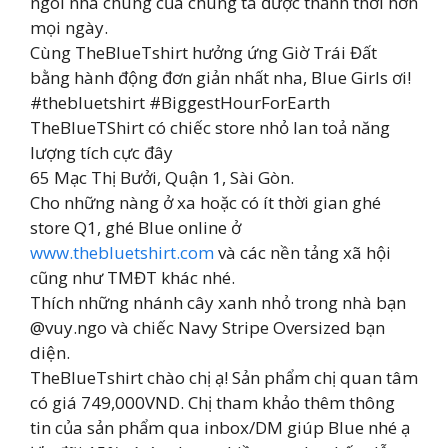
ngôi nhà chung của chúng ta được thảnh thơi hơn
mọi ngày.
Cùng TheBlueTshirt hưởng ứng Giờ Trái Đất
bằng hành động đơn giản nhất nha, Blue Girls ơi!
#thebluetshirt #BiggestHourForEarth
TheBlueTShirt có chiếc store nhỏ lan toả năng
lượng tích cực đây
65 Mạc Thị Bưởi, Quận 1, Sài Gòn.
Cho những nàng ở xa hoặc có ít thời gian ghé
store Q1, ghé Blue online ở
www.thebluetshirt.com
và các nền tảng xã hội
cũng như TMĐT khác nhé.
Thích những nhánh cây xanh nhỏ trong nhà bạn
@vuy.ngo và chiếc Navy Stripe Oversized bạn
diện.
TheBlueTshirt chào chị ạ! Sản phẩm chị quan tâm
có giá 749,000VND. Chị tham khảo thêm thông
tin của sản phẩm qua inbox/DM giúp Blue nhé ạ