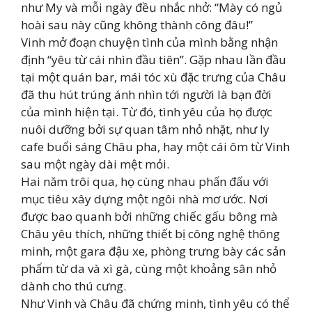
như My và mỗi ngày đều nhắc nhở: “Mày có ngủ
hoài sau này cũng không thành công đâu!”
Vinh mở đoạn chuyện tình của mình bằng nhận
định “yêu từ cái nhìn đầu tiên”. Gặp nhau lần đầu
tại một quán bar, mái tóc xù đặc trưng của Châu
đã thu hút trúng ánh nhìn tới người là bạn đời
của mình hiện tại. Từ đó, tình yêu của họ được
nuôi dưỡng bởi sự quan tâm nhỏ nhặt, như ly
cafe buổi sáng Châu pha, hay một cái ôm từ Vinh
sau một ngày dài mệt mỏi.
Hai năm trôi qua, họ cùng nhau phấn đấu với
mục tiêu xây dựng một ngôi nhà mơ ước. Nơi
được bao quanh bởi những chiếc gấu bông mà
Châu yêu thích, những thiết bị công nghệ thông
minh, một gara đậu xe, phòng trưng bày các sản
phẩm từ da và xì gà, cùng một khoảng sân nhỏ
dành cho thú cưng.
Như Vinh và Châu đã chứng minh, tình yêu có thể