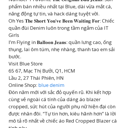
phẩm bán nhiều nhất tại Blue, dài vừa mắt cá,
năng động tự tin, và hack dáng tuyệt vời.
Oh Yes 𝐓𝐡𝐞 𝐒𝐡𝐨𝐫𝐭 𝐘𝐨𝐮’𝐯𝐞 𝐁𝐞𝐞𝐧 𝐖𝐚𝐢𝐭𝐢𝐧𝐠 𝐅𝐨𝐫: Chiếc
quần đùi Denim luôn trong tầm ngắm của IT
Girls
I’m Flying in 𝐁𝐚𝐥𝐥𝐨𝐨𝐧 𝐉𝐞𝐚𝐧𝐬: quần lưng cao, ống
thụng, lai ôm túm, nhẹ nhàng, thanh tao em sải
bước.
Visit Blue Store
65 67, Mạc Thị Bưởi, Q1, HCM
Lầu 2, 27 Thái Phiên, HN
Online Shop:
blue denim
Đón năm mới với sắc đỏ quyến rũ. Khi kết hợp
cùng vẻ ngoài cá tính của dáng áo blazer
cropped, sức hút của người phụ nữ hiện đại còn
được nhân đôi. “Tự tin hơn, kiêu hãnh hơn” là lời
mô tả rõ nhất về chiếc áo Red Cropped Blazer cá
tính này.