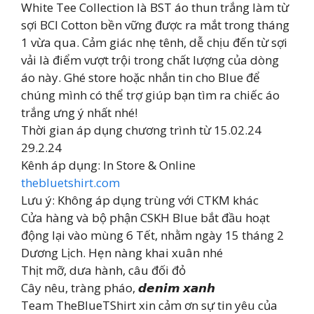
White Tee Collection là BST áo thun trắng làm từ
sợi BCI Cotton bền vững được ra mắt trong tháng
1 vừa qua. Cảm giác nhẹ tênh, dễ chịu đến từ sợi
vải là điểm vượt trội trong chất lượng của dòng
áo này. Ghé store hoặc nhắn tin cho Blue để
chúng mình có thể trợ giúp bạn tìm ra chiếc áo
trắng ưng ý nhất nhé!
Thời gian áp dụng chương trình từ 15.02.24
29.2.24
Kênh áp dụng: In Store & Online
thebluetshirt.com
Lưu ý: Không áp dụng trùng với CTKM khác
Cửa hàng và bộ phận CSKH Blue bắt đầu hoạt
động lại vào mùng 6 Tết, nhằm ngày 15 tháng 2
Dương Lịch. Hẹn nàng khai xuân nhé
Thịt mỡ, dưa hành, câu đối đỏ
Cây nêu, tràng pháo, 𝙙𝙚𝙣𝙞𝙢 𝙭𝙖𝙣𝙝
Team TheBlueTShirt xin cảm ơn sự tin yêu của