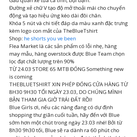
Gấu quần xé tưa cá tính, bụi bặm.
Đường xẻ chữ V tạo độ mở thoải mái cho chuyển
động và tạo hiệu ứng kéo dài đôi chân.
Khóa 5 nút và chi tiết đáp da màu xanh đặc trưng
kèm logo con mắt của TheBlueTshirt
Shop:
he shorts you ve been
Flea Market là các sản phẩm có lỗi nhẹ, hàng
may mẫu, hàng overstock được Blue Team chọn
lọc đạt chất lượng trên 90%
TỪ 24.03 STORE 65 MTB ĐÓNG Something new
is coming
THEBLUETSHIRT XIN PHÉP ĐÓNG CỬA HÀNG TỪ
8H30 9H30 TỐI NGÀY 23.03, DO CHÚNG MÌNH
BẬN THAM GIA GIỜ TRÁI ĐẤT RỒI!
Blue Girls ơi, nếu các nàng đang có dự định
shopping thư giãn cuối tuần, hãy đến với Blue
sớm hơn một chút trong ngày 23.03 nhé! Bởi từ
8h30 9h30 tối, Blue sẽ ra dành ra 60 phút cho