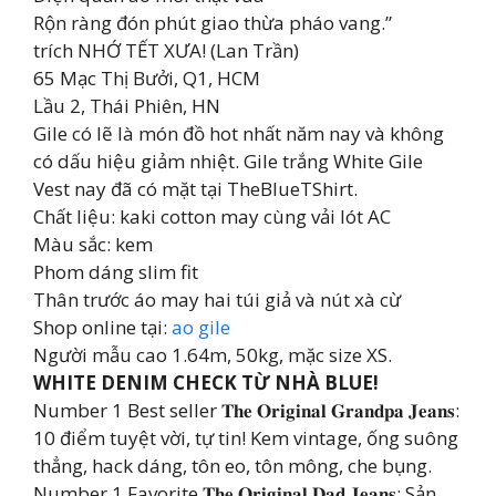
Rộn ràng đón phút giao thừa pháo vang.”
trích NHỚ TẾT XƯA! (Lan Trần)
65 Mạc Thị Bưởi, Q1, HCM
Lầu 2, Thái Phiên, HN
Gile có lẽ là món đồ hot nhất năm nay và không
có dấu hiệu giảm nhiệt. Gile trắng White Gile
Vest nay đã có mặt tại TheBlueTShirt.
Chất liệu: kaki cotton may cùng vải lót AC
Màu sắc: kem
Phom dáng slim fit
Thân trước áo may hai túi giả và nút xà cừ
Shop online tại:
ao gile
Người mẫu cao 1.64m, 50kg, mặc size XS.
WHITE DENIM CHECK TỪ NHÀ BLUE!
Number 1 Best seller 𝐓𝐡𝐞 𝐎𝐫𝐢𝐠𝐢𝐧𝐚𝐥 𝐆𝐫𝐚𝐧𝐝𝐩𝐚 𝐉𝐞𝐚𝐧𝐬:
10 điểm tuyệt vời, tự tin! Kem vintage, ống suông
thẳng, hack dáng, tôn eo, tôn mông, che bụng.
Number 1 Favorite 𝐓𝐡𝐞 𝐎𝐫𝐢𝐠𝐢𝐧𝐚𝐥 𝐃𝐚𝐝 𝐉𝐞𝐚𝐧𝐬: Sản