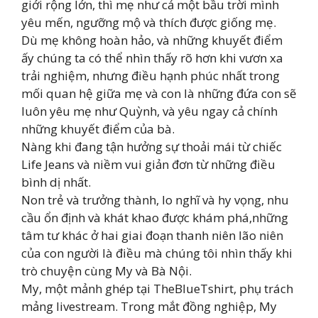
giới rộng lớn, thì mẹ như cả một bầu trời mình
yêu mến, ngưỡng mộ và thích được giống mẹ.
Dù mẹ không hoàn hảo, và những khuyết điểm
ấy chúng ta có thể nhìn thấy rõ hơn khi vươn xa
trải nghiệm, nhưng điều hạnh phúc nhất trong
mối quan hệ giữa mẹ và con là những đứa con sẽ
luôn yêu mẹ như Quỳnh, và yêu ngay cả chính
những khuyết điểm của bà.
Nàng khi đang tận hưởng sự thoải mái từ chiếc
Life Jeans và niềm vui giản đơn từ những điều
bình dị nhất.
Non trẻ và trưởng thành, lo nghĩ và hy vọng, nhu
cầu ổn định và khát khao được khám phá,những
tâm tư khác ở hai giai đoạn thanh niên lão niên
của con người là điều mà chúng tôi nhìn thấy khi
trò chuyện cùng My và Bà Nội.
My, một mảnh ghép tại TheBlueTshirt, phụ trách
mảng livestream. Trong mắt đồng nghiệp, My