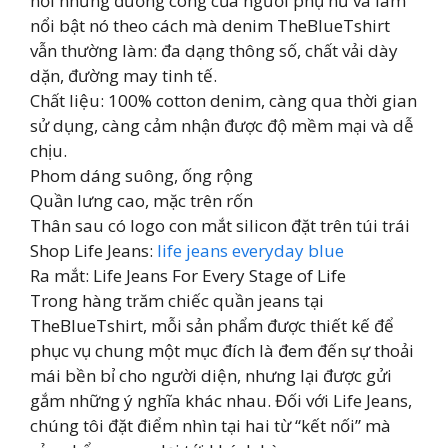
nối những đường cong của người phụ nữ và làm
nổi bật nó theo cách mà denim TheBlueTshirt
vẫn thường làm: đa dạng thông số, chất vải dày
dặn, đường may tinh tế.
Chất liệu: 100% cotton denim, càng qua thời gian
sử dụng, càng cảm nhận được độ mềm mại và dễ
chịu.
Phom dáng suông, ống rộng
Quần lưng cao, mặc trên rốn
Thân sau có logo con mắt silicon đặt trên túi trái
Shop Life Jeans:
life jeans everyday blue
Ra mắt: Life Jeans For Every Stage of Life
Trong hàng trăm chiếc quần jeans tại
TheBlueTshirt, mỗi sản phẩm được thiết kế để
phục vụ chung một mục đích là đem đến sự thoải
mái bền bỉ cho người diện, nhưng lại được gửi
gắm những ý nghĩa khác nhau. Đối với Life Jeans,
chúng tôi đặt điểm nhìn tại hai từ “kết nối” mà