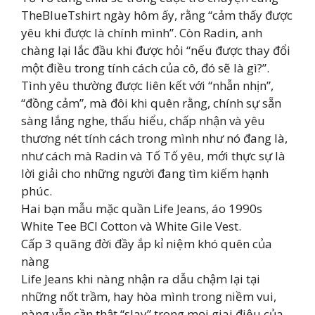
TheBlueTshirt ngày hôm ấy, rằng “cảm thấy được
yêu khi được là chính mình”. Còn Radin, anh
chàng lại lắc đầu khi được hỏi “nếu được thay đổi
một điều trong tính cách của cô, đó sẽ là gì?”.
Tình yêu thường được liên kết với “nhẫn nhịn”,
“đồng cảm”, mà đôi khi quên rằng, chính sự sẵn
sàng lắng nghe, thấu hiểu, chấp nhận và yêu
thương nét tính cách trong mình như nó đang là,
như cách mà Radin và Tố Tố yêu, mới thực sự là
lời giải cho những người đang tìm kiếm hạnh
phúc.
Hai bạn mẫu mặc quần Life Jeans, áo 1990s
White Tee BCI Cotton và White Gile Vest.
Cấp 3 quãng đời đầy ắp kỉ niệm khó quên của
nàng
Life Jeans khi nàng nhận ra dẫu chậm lại tại
những nốt trầm, hay hòa mình trong niềm vui,
nàng vẫn cần thật “slay” trong mọi giai điệu của