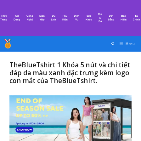
Chuyển
đến
Mẹ
Thời
Gia
Công
Điện
Du
Phụ
Dịch
Sức
Đời
Bảo
Tài
nội
&
Trang
Dụng
Nghệ
Máy
Lịch
Kiện
Vụ
Khỏe
Sống
Hiểm
Chính
Bé
dung
Menu
TheBlueTshirt 1 Khóa 5 nút và chi tiết
đáp da màu xanh đặc trưng kèm logo
con mắt của TheBlueTshirt.