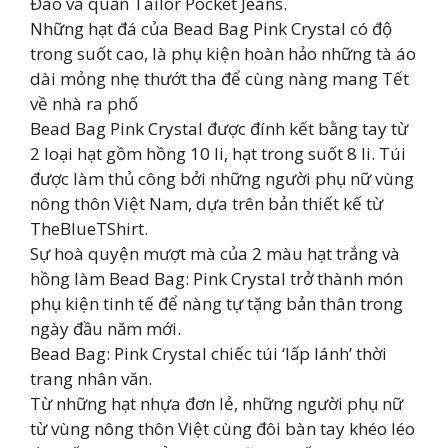
Đào và quần Tailor Pocket Jeans.
Những hạt đá của Bead Bag Pink Crystal có độ
trong suốt cao, là phụ kiện hoàn hảo những tà áo
dài mỏng nhẹ thướt tha để cùng nàng mang Tết
về nhà ra phố
Bead Bag Pink Crystal được đính kết bằng tay từ
2 loại hạt gồm hồng 10 li, hạt trong suốt 8 li. Túi
được làm thủ công bởi những người phụ nữ vùng
nông thôn Việt Nam, dựa trên bản thiết kế từ
TheBlueTShirt.
Sự hoà quyện mượt mà của 2 màu hạt trắng và
hồng làm Bead Bag: Pink Crystal trở thành món
phụ kiện tinh tế để nàng tự tặng bản thân trong
ngày đầu năm mới.
Bead Bag: Pink Crystal chiếc túi ‘lấp lánh’ thời
trang nhân văn.
Từ những hạt nhựa đơn lẻ, những người phụ nữ
từ vùng nông thôn Việt cùng đôi bàn tay khéo léo