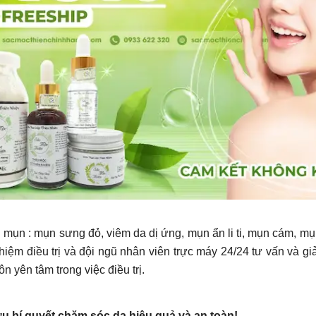
ại mụn : mụn sưng đỏ, viêm da dị ứng, mụn ẩn li ti, mụn cám, mụ
iệm điều trị và đội ngũ nhân viên trực máy 24/24 tư vấn và gi
n yên tâm trong việc điều trị.
 bí quyết chăm sóc da hiệu quả và an toàn!