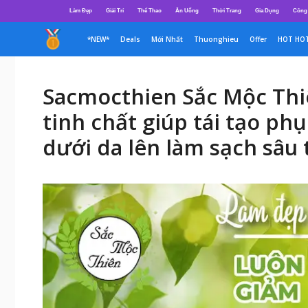
Chuyển
Làm Đẹp
Giải Trí
Thể Thao
Ăn Uống
Thời Trang
Gia Dụng
Công
đến
nội
*NEW*
Deals
Mới Nhất
Thuonghieu
Offer
HOT HO
dung
Sacmocthien Sắc Mộc Thiê
tinh chất giúp tái tạo ph
dưới da lên làm sạch sâu 