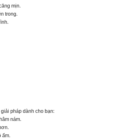
 căng mịn.
n trong.
rình.
 giải pháp dành cho bạn:
thâm nám.
hơn.
ộ ẩm.