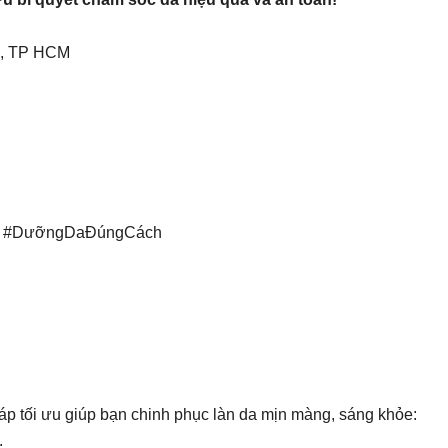
c, TP HCM
ng #DưỡngDaĐúngCách
p tối ưu giúp bạn chinh phục làn da mịn màng, sáng khỏe:
.