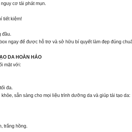
nguy cơ tái phát mụn.
 tiết kiệm!
g đầu.
nbox ngay để được hỗ trợ và sở hữu bí quyết làm đẹp đúng chu
TẠO DA HOÀN HẢO
i mặt với:
ối đa.
hỏe, sẵn sàng cho mọi liệu trình dưỡng da và giúp tái tạo da:
n, trắng hồng.