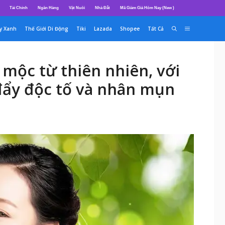
Tài Chính
Ngân Hàng
Vật Nuôi
Nhà Đất
Mã Giảm Giá Hôm Nay (New )
y Xanh
Thế Giới Di Động
Tiki
Lazada
Shopee
Tất Cả
mộc từ thiên nhiên, với
 đẩy độc tố và nhân mụn