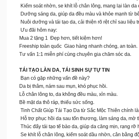
Kiểm soát nhờn, se khít lỗ chân lông, mang lại làn da
Dưỡng sáng da, giúp da đều màu và khỏe mạnh từ bê
Nuôi dưỡng và tái tạo da, cải thiện rõ rệt chỉ sau liệu t
Ưu đãi hôm nay:
Mua 2 tặng 1 Đẹp hơn, tiết kiệm hơn!
Freeship toàn quốc Giao hàng nhanh chóng, an toàn.
Tư vấn 1:1 miễn phí cùng chuyên gia chăm sóc da.
TÁI TẠO LÀN DA, TÁI SINH SỰ TỰ TIN
Bạn có gặp những vấn đề này?
Da bị thâm, nám sau mụn, khó phục hồi.
Lỗ chân lông to, da không đều màu, xỉn màu.
Bề mặt da thô ráp, thiếu sức sống.
Tinh Chất Giúp Tái Tạo Da từ Sắc Mộc Thiên chính là
Hỗ trợ phục hồi da sau tổn thương, làm sáng da, mờ 
Thúc đẩy tái tạo tế bào da, giúp da căng mịn, rạng rỡ 
Se khít lỗ chân lông, kiểm soát dầu nhờn, cân bằng đ