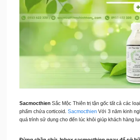
Sacmocthien
Sắc Mộc Thiên trị tận gốc tất cả các lo
phẩm chứa corticoid.
Sacmocthien
Với 3 năm kinh ngh
quá trình sử dụng cho đến lúc khỏi giúp khách hàng luô
Đừng chần chừ Inbox sacmocthien ngay để sở hữu