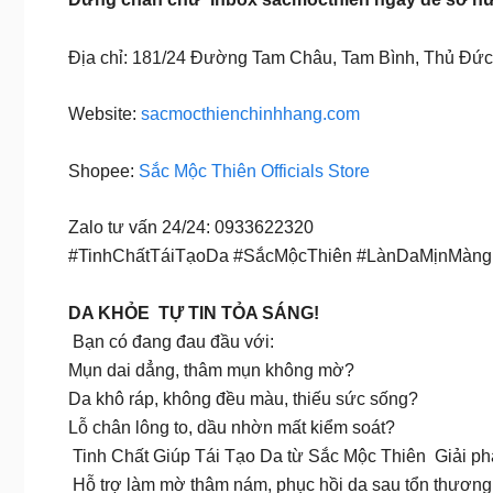
Địa chỉ: 181/24 Đường Tam Châu, Tam Bình, Thủ Đứ
Website:
sacmocthienchinhhang.com
Shopee:
Sắc Mộc Thiên Officials Store
Zalo tư vấn 24/24: 0933622320
#TinhChấtTáiTạoDa #SắcMộcThiên #LànDaMịnMà
DA KHỎE TỰ TIN TỎA SÁNG!
Bạn có đang đau đầu với:
Mụn dai dẳng, thâm mụn không mờ?
Da khô ráp, không đều màu, thiếu sức sống?
Lỗ chân lông to, dầu nhờn mất kiểm soát?
Tinh Chất Giúp Tái Tạo Da từ Sắc Mộc Thiên Giải phá
Hỗ trợ làm mờ thâm nám, phục hồi da sau tổn thương