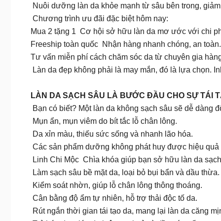
Nuôi dưỡng làn da khỏe mạnh từ sâu bên trong, giảm 
Chương trình ưu đãi đặc biệt hôm nay:
Mua 2 tặng 1 Cơ hội sở hữu làn da mơ ước với chi phí
Freeship toàn quốc Nhận hàng nhanh chóng, an toàn.
Tư vấn miễn phí cách chăm sóc da từ chuyên gia hàn
Làn da đẹp không phải là may mắn, đó là lựa chọn. I
LÀN DA SẠCH SÂU LÀ BƯỚC ĐẦU CHO SỰ TÁI 
Bạn có biết? Một làn da không sạch sâu sẽ dễ dàng đố
Mụn ẩn, mụn viêm do bít tắc lỗ chân lông.
Da xỉn màu, thiếu sức sống và nhanh lão hóa.
Các sản phẩm dưỡng không phát huy được hiệu quả t
Linh Chi Mộc Chìa khóa giúp bạn sở hữu làn da sạch k
Làm sạch sâu bề mặt da, loại bỏ bụi bẩn và dầu thừa.
Kiểm soát nhờn, giúp lỗ chân lông thông thoáng.
Cân bằng độ ẩm tự nhiên, hỗ trợ thải độc tố da.
Rút ngắn thời gian tái tạo da, mang lại làn da căng mị