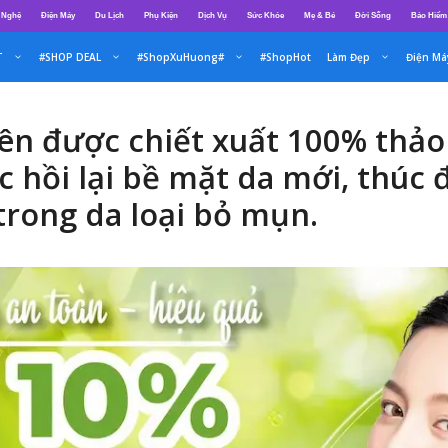
 Nghệ
Điện Máy
Du Lịch
Phụ Kiện
Dịch Vụ
Sức Khỏe
Mẹ & Bé
Đời Sống
Bảo Hiểm
T
#SHOP DEAL
#ShopXuHuong#
#ShopHot
Làm Đẹp
Điện Má
n được chiết xuất 100% thảo 
ục hồi lại bề mặt da mới, thúc
trong da loại bỏ mụn.