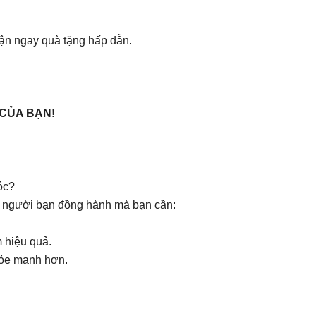
ận ngay quà tặng hấp dẫn.
 CỦA BẠN!
óc?
à người bạn đồng hành mà bạn cần:
 hiệu quả.
hỏe mạnh hơn.