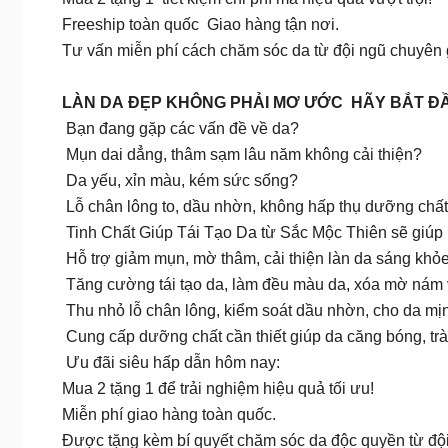
Freeship toàn quốc Giao hàng tận nơi.
Tư vấn miễn phí cách chăm sóc da từ đội ngũ chuyên g
LÀN DA ĐẸP KHÔNG PHẢI MƠ ƯỚC HÃY BẮT Đ
Bạn đang gặp các vấn đề về da?
Mụn dai dẳng, thâm sạm lâu năm không cải thiện?
Da yếu, xỉn màu, kém sức sống?
Lỗ chân lông to, dầu nhờn, không hấp thụ dưỡng chấ
Tinh Chất Giúp Tái Tạo Da từ Sắc Mộc Thiên sẽ giúp 
Hỗ trợ giảm mụn, mờ thâm, cải thiện làn da sáng khỏe
Tăng cường tái tạo da, làm đều màu da, xóa mờ nám 
Thu nhỏ lỗ chân lông, kiểm soát dầu nhờn, cho da m
Cung cấp dưỡng chất cần thiết giúp da căng bóng, tr
Ưu đãi siêu hấp dẫn hôm nay:
Mua 2 tặng 1 để trải nghiệm hiệu quả tối ưu!
Miễn phí giao hàng toàn quốc.
Được tặng kèm bí quyết chăm sóc da độc quyền từ đội