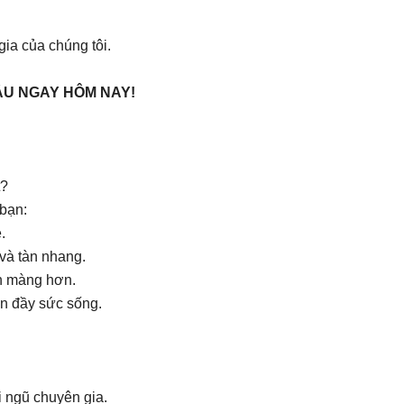
ia của chúng tôi.
ẦU NGAY HÔM NAY!
t?
bạn:
.
và tàn nhang.
ịn màng hơn.
àn đầy sức sống.
 ngũ chuyên gia.