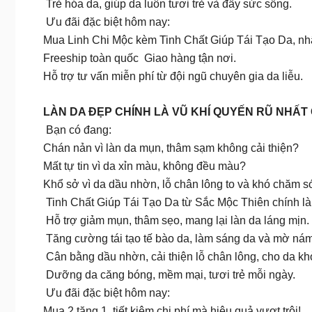
Trẻ hóa da, giúp da luôn tươi trẻ và đầy sức sống.
Ưu đãi đặc biệt hôm nay:
Mua Linh Chi Mộc kèm Tinh Chất Giúp Tái Tạo Da, nh
Freeship toàn quốc Giao hàng tận nơi.
Hỗ trợ tư vấn miễn phí từ đội ngũ chuyên gia da liễu.
LÀN DA ĐẸP CHÍNH LÀ VŨ KHÍ QUYẾN RŨ NHẤT
Bạn có đang:
Chán nản vì làn da mụn, thâm sạm không cải thiện?
Mất tự tin vì da xỉn màu, không đều màu?
Khổ sở vì da dầu nhờn, lỗ chân lông to và khó chăm s
Tinh Chất Giúp Tái Tạo Da từ Sắc Mộc Thiên chính l
Hỗ trợ giảm mụn, thâm sẹo, mang lại làn da láng mịn.
Tăng cường tái tạo tế bào da, làm sáng da và mờ nám
Cân bằng dầu nhờn, cải thiện lỗ chân lông, cho da k
Dưỡng da căng bóng, mềm mại, tươi trẻ mỗi ngày.
Ưu đãi đặc biệt hôm nay:
Mua 2 tặng 1 tiết kiệm chi phí mà hiệu quả vượt trội!