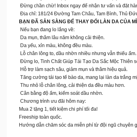
Đừng chần chừ! Inbox ngay để nhận tư vấn và đặt hà
Địa chỉ: 181/24 Đường Tam Châu, Tam Bình, Thủ Đ
BẠN ĐÃ SẴN SÀNG ĐỂ THAY ĐỔI LÀN DA CỦA 
Nếu bạn đang lo lắng về:
Da mụn, thâm lâu năm không cải thiện.
Da yếu, xỉn màu, không đều màu.
Lỗ chân lông to, dầu nhờn nhiều nhưng vẫn thiếu ẩm.
Đừng lo, Tinh Chất Giúp Tái Tạo Da Sắc Mộc Thiên s
Hỗ trợ làm sạch sâu, giảm mụn và thâm hiệu quả.
Tăng cường tái tạo tế bào da, mang lại làn da trắng m
Thu nhỏ lỗ chân lông, cải thiện da đều màu hơn.
Cân bằng độ ẩm, kiểm soát dầu nhờn.
Chương trình ưu đãi hôm nay:
Mua 2 tặng 1, tiết kiệm chi phí tối đa!
Freeship toàn quốc.
Hướng dẫn chăm sóc da miễn phí từ đội ngũ chuyên g