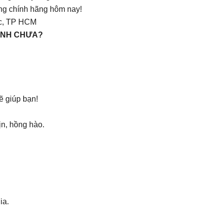
ng chính hãng hôm nay!
ức, TP HCM
MÌNH CHƯA?
ẽ giúp bạn!
ịn, hồng hào.
ia.