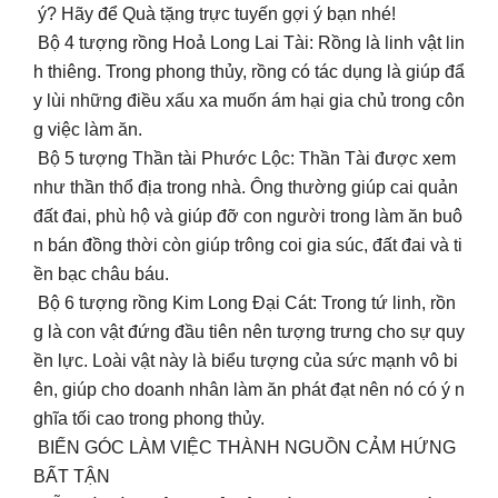
ý? Hãy để Quà tặng trực tuyến gợi ý bạn nhé!
Bộ 4 tượng rồng Hoả Long Lai Tài: Rồng là linh vật lin
h thiêng. Trong phong thủy, rồng có tác dụng là giúp đẩ
y lùi những điều xấu xa muốn ám hại gia chủ trong côn
g việc làm ăn.
Bộ 5 tượng Thần tài Phước Lộc: Thần Tài được xem
như thần thổ địa trong nhà. Ông thường giúp cai quản
đất đai, phù hộ và giúp đỡ con người trong làm ăn buô
n bán đồng thời còn giúp trông coi gia súc, đất đai và ti
ền bạc châu báu.
Bộ 6 tượng rồng Kim Long Đại Cát: Trong tứ linh, rồn
g là con vật đứng đầu tiên nên tượng trưng cho sự quy
ền lực. Loài vật này là biểu tượng của sức mạnh vô bi
ên, giúp cho doanh nhân làm ăn phát đạt nên nó có ý n
ghĩa tối cao trong phong thủy.
BIẾN GÓC LÀM VIỆC THÀNH NGUỒN CẢM HỨNG
BẤT TẬN