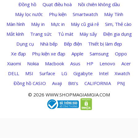
Đồng hồ
Quạt điều hoà
Nồi chiên không dầu
Máy lọc nước
Phụ kiện
Smartwatch
Máy Tính
Màn hình
Máy in
Mực in
Máy cũ giá rẻ
Sim, Thẻ cào
Mắt kính
Trang sức
Tủ mát
Máy sấy
Điện gia dụng
Dụng cụ
Nhà bếp
Bếp điện
Thiết bị làm đẹp
Xe đạp
Phụ kiện xe đạp
Apple
Samsung
Oppo
Xiaomi
Nokia
Macbook
Asus
HP
Lenovo
Acer
DELL
MSI
Surface
LG
Gigabyte
Intel
Xwatch
Đồng hồ CASIO
Avaji
Biti’s
CALIFORNIA
PNJ
© 2026 WWW.SHOPMAGIAMGIA.COM