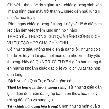
Chỉ với 1 thao tác đơn giản, từ 1 chiếc gương xinh xắn
mang hình đám mây trở thành 1 chiếc đèn ngủ lung li
nh sắc hoa tuylip
Rinh ngay chiếc gương 2 trong 1 này về để tô điểm ch
iếc bàn làm việc thêm lung linh hơn nào!
TRAO YÊU THƯƠNG, GỬI QUÀ TẶNG CÙNG DỊCH
VỤ TỰ TẠO HỘP QUÀ CHỈN CHU
Có những điều không thể diễn tả bằng lời, nhưng có t
hể được truyền tải qua một món quà nhỏ xinh đầy yêu
thương. Hãy để QUÀ TRỰC TUYẾN giúp bạn mang đ
ến những khoảnh khắc đặc biệt với dịch vụ tự tạo hộp
quà tặng.
Dịch vụ của Quà Trực Tuyến gồm có:
𝐓𝐡𝐢𝐞̂́𝐭 𝐤𝐞̂́ 𝐡𝐨̣̂𝐩 𝐪𝐮𝐚̀ 𝐭𝐡𝐞𝐨 𝐲́ 𝐭𝐮̛𝐨̛̉𝐧𝐠 𝐫𝐢𝐞̂𝐧𝐠: Từ những kiểu dán
g cổ điển đến hiện đại, giúp bạn hiện thực hóa mọi ý t
ưởng độc đáo và sáng tạo.
𝐓𝐮̀𝐲 𝐜𝐡𝐢̉𝐧𝐡 𝐧𝐨̣̂𝐢 𝐝𝐮𝐧𝐠 𝐛𝐞̂𝐧 𝐭𝐫𝐨𝐧𝐠: Chọn những món quà đ