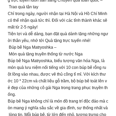
g trực tuyến luôn sẵn sàng Chuyển quà toàn quốc –
Trao quà tận tay
Chỉ trong ngày, người nhận tại Hà Nội và Hồ Chí Minh
có thể nhận quà tức thì. Đối với các tỉnh thành khác sẽ
mất từ 2-5 ngày!
Tiện lợi và dễ dàng, bạn đặt quà dành tặng những ngư
ời thân yêu, nhớ tới Quà tặng trực tuyến nhé!
Búp bê Nga Matryoshka –
Món quà tặng truyền thống từ nước Nga
Búp bê Nga Matryoshka, biểu tượng văn hóa Nga, là
món quà lưu niệm nổi tiếng với 10 con búp bê rỗng ru
ột lồng vào nhau, được vẽ thủ công tỉ mỉ. Với kích thư
ớc 10 * 22cm và chất liệu gỗ trầm, bộ búp bê toát lên v
ẻ đẹp của những cô gái Nga trong trang phục truyền th
ống.
Búp bê Nga không chỉ là món đồ trang trí độc đáo mà c
òn mang ý nghĩa sâu sắc về gia đình, sự thống nhất và
lòng tin. Mỗi búp bê, từ lớn đến nhỏ, tượng trưng cho