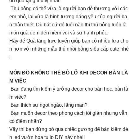
ón quà tặng thú vị nhất.
Thú bông có thể vừa là người bạn dễ thương với các
em nhỏ, lại vừa là hình tượng đáng yêu của người bạ
n thân thiết. Dù bất cứ độ tuổi nào thì thú bông luôn là
món quà đem đến niềm vui và sự hạnh phúc.
Hãy để Quà tặng trực tuyến giúp bạn có nhiều lựa chọ
n hơn với những mẫu thú nhồi bông siêu cấp cute nhé
!
MÓN ĐỒ KHÔNG THỂ BỎ LỠ KHI DECOR BÀN LÀ
M VIỆC
Bạn đang tìm kiếm ý tưởng decor cho bàn học, bàn là
m việc?
Bạn thích sự ngọt ngào, lãng mạn?
Bạn muốn decor theo phong cách tối giản nhưng vẫn
có điểm nhấn?
Vậy thì bạn đừng bỏ qua chiếc gương để bàn kiêm đè
n led vườn hoa tulip DIY này nhé!!