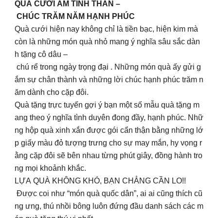
QUÀ CƯỚI ẤM TÌNH THÂN –
CHÚC TRĂM NĂM HẠNH PHÚC
Quà cưới hiện nay không chỉ là tiền bạc, hiện kim mà
còn là những món quà nhỏ mang ý nghĩa sâu sắc dàn
h tặng cô dâu –
chú rể trong ngày trọng đại . Những món quà ấy gửi g
ắm sự chân thành và những lời chúc hạnh phúc trăm n
ăm dành cho cặp đôi.
Quà tặng trực tuyến gợi ý bạn một số mẫu quà tặng m
ang theo ý nghĩa tình duyên đong đầy, hạnh phúc. Nhữ
ng hộp quà xinh xắn được gói cẩn thận bằng những lớ
p giấy màu đỏ tượng trưng cho sự may mắn, hy vọng r
ằng cặp đôi sẽ bên nhau từng phút giây, đồng hành tro
ng mọi khoảnh khắc.
LỰA QUÀ KHÔNG KHÓ, BẠN CHẲNG CẦN LO!!
Được coi như “món quà quốc dân”, ai ai cũng thích cũ
ng ưng, thú nhồi bông luôn đứng đầu danh sách các m