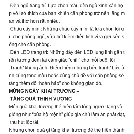
Đèn ngủ trang trí: Lựa chọn mẫu đèn ngủ xinh xắn hợ
p với sở thích của bạn khiến căn phòng trở nên lãng m
ạn và thơ hơn rất nhiều.
Chậu cây mini: Những chậu cây mini là lựa chọn tối ư
u cho phòng ngủ, vừa tiết kiệm diện tích vừa gợi sức s
ống cho căn phòng.
Đèn LED trang trí: Những dây đèn LED lung linh gắn t
rên tường đem lại cảm giác “chill” cho mỗi buổi tối
Tranh/ khung ảnh: Điểm thêm những bức tranh/ bức ả
nh cùng tone màu hoặc cùng chủ đề với căn phòng sẽ
tăng thêm độ “hoàn hảo” cho không gian đó.
MỪNG NGÀY KHAI TRƯƠNG –
TẶNG QUÀ THỊNH VƯỢNG
Món quà khai trương thể hiện tấm lòng người tặng và
giống như “bùa hộ mệnh” giúp gia chủ làm ăn phát đạt,
thu hút lộc tài.
Nhưng chọn quà gì tặng khai trương để thể hiện thành