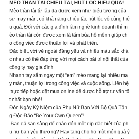
MÈO THẦN TÀI CHIÊU TÀI, HÚT LỘC HIỆU QUẢ!
Mèo thần tài từ lâu đã được xem như biểu tượng của
sự may mắn, có khả năng chiêu tài, hút lộc vô cùng hiệ
u quả. Đối với các gia đình làm nghề kinh doanh thì m
èo thần tài còn được xem là tấm bùa hộ mệnh giúp ch
o công việc được thuận lợi và phát triển.
Đặc biệt, với vẻ ngoài đáng yêu và nhiều màu sắc khá
c nhau có thể đáp ứng với mọi cách bài trí nội thất của
công ty hay gia đình.
Nhanh tay sắm ngay một “em” mèo mang lại nhiều ma
y mắn, thuận lợi trong công việc và cuộc sống. Liên hệ
trực tiếp hoặc đặt mua online để được hỗ trợ tư vấn tố
t nhất bạn nhé!
Đón Ngày Kỷ Niệm của Phụ Nữ Bạn Với Bộ Quà Tặn
g Độc Đáo “Be Your Own Queen”!
Bạn đã sẵn sàng để chào đón một dịp đặc biệt của ph
ụ nữ bạn yêu thương? Hãy tặng cho họ một món quà ý