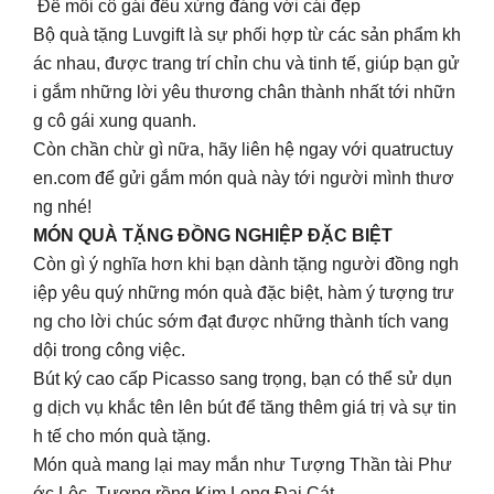
Để mỗi cô gái đều xứng đáng với cái đẹp
Bộ quà tặng Luvgift là sự phối hợp từ các sản phẩm kh
ác nhau, được trang trí chỉn chu và tinh tế, giúp bạn gử
i gắm những lời yêu thương chân thành nhất tới nhữn
g cô gái xung quanh.
Còn chần chừ gì nữa, hãy liên hệ ngay với quatructuy
en.com để gửi gắm món quà này tới người mình thươ
ng nhé!
MÓN QUÀ TẶNG ĐỒNG NGHIỆP ĐẶC BIỆT
Còn gì ý nghĩa hơn khi bạn dành tặng người đồng ngh
iệp yêu quý những món quà đặc biệt, hàm ý tượng trư
ng cho lời chúc sớm đạt được những thành tích vang
dội trong công việc.
Bút ký cao cấp Picasso sang trọng, bạn có thể sử dụn
g dịch vụ khắc tên lên bút để tăng thêm giá trị và sự tin
h tế cho món quà tặng.
Món quà mang lại may mắn như Tượng Thần tài Phư
ớc Lộc, Tượng rồng Kim Long Đại Cát,…