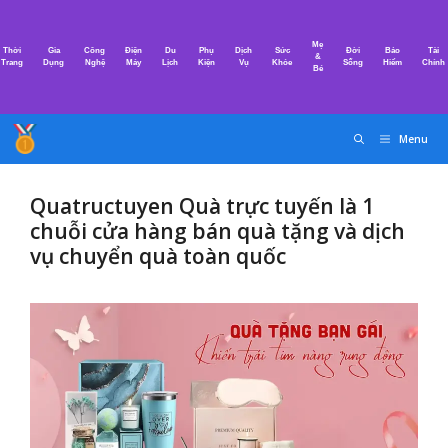
Chuyển
đến
Mẹ
Thời
Gia
Công
Điện
Du
Phụ
Dịch
Sức
Đời
Bảo
Tài
nội
&
Trang
Dụng
Nghệ
Máy
Lịch
Kiện
Vụ
Khỏe
Sống
Hiểm
Chính
Bé
dung
Menu
Quatructuyen Quà trực tuyến là 1
chuỗi cửa hàng bán quà tặng và dịch
vụ chuyển quà toàn quốc