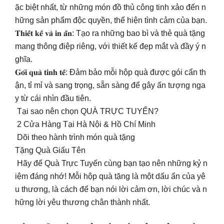
ặc biệt nhất, từ những món đồ thủ công tinh xảo đến n
hững sản phẩm độc quyền, thể hiện tình cảm của bạn.
𝐓𝐡𝐢𝐞̂́𝐭 𝐤𝐞̂́ 𝐯𝐚̀ 𝐢𝐧 𝐚̂́𝐧: Tạo ra những bao bì và thẻ quà tặng
mang thông điệp riêng, với thiết kế đẹp mắt và đầy ý n
ghĩa.
𝐆𝐨́𝐢 𝐪𝐮𝐚̀ 𝐭𝐢𝐧𝐡 𝐭𝐞̂́: Đảm bảo mỗi hộp quà được gói cẩn th
ận, tỉ mỉ và sang trọng, sẵn sàng để gây ấn tượng nga
y từ cái nhìn đầu tiên.
Tại sao nên chọn QUÀ TRỰC TUYẾN?
2 Cửa Hàng Tại Hà Nội & Hồ Chí Minh
Dõi theo hành trình món quà tặng
Tặng Quà Giấu Tên
Hãy để Quà Trực Tuyến cùng bạn tạo nên những kỷ n
iệm đáng nhớ! Mỗi hộp quà tặng là một dấu ấn của yê
u thương, là cách để bạn nói lời cảm ơn, lời chúc và n
hững lời yêu thương chân thành nhất.