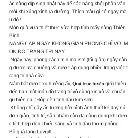
ác nàng dịp sinh nhật này để các nàng khỏi phân vân
mỗi khi xúng xính ra đường. Thích màu gì có ngay mà
u đó !
Món quà vừa thiết thực vừa hợp tính mấy nàng Thiên
Bình.
NÂNG CẤP NGAY KHÔNG GIAN PHÒNG CHỈ VỚI M
ÓN ĐỒ TRANG TRÍ NÀY
Ngày nay, phong cách minimalism (tối giản) ngày càn
g được ưa chuộng và được áp dụng nhiều trong việc t
rang trí nhà cửa.
Nắm bắt được xu hướng ấy, 𝐐𝐮𝐚̀ 𝐭𝐫𝐮̛̣𝐜 𝐭𝐮𝐲𝐞̂́𝐧 giới thiệu
đến bạn một món đồ trang trí vô cùng xịn xò và chuẩn
gu hiện đại “Hộp đèn tinh dầu kim sơn”.
Không chỉ gây ấn tượng bởi hình ảnh thiết kế dãy núi
đơn giản, tinh tế, sản phẩm còn đa công dụng khi đượ
c tích hợp đèn chiếu sáng và tinh dầu thơm phòng .
Bộ quà tặng Luvgift –