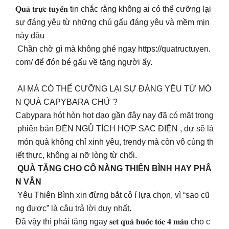
𝐐𝐮𝐚̀ 𝐭𝐫𝐮̛̣𝐜 𝐭𝐮𝐲𝐞̂́𝐧 tin chắc rằng không ai có thể cưỡng lại
sự đáng yêu từ những chú gấu đáng yêu và mềm mịn
này đâu
Chần chờ gì mà không ghé ngay https://quatructuyen.
com/ để đón bé gấu về tặng người ấy.
AI MÀ CÓ THỂ CƯỠNG LẠI SỰ ĐÁNG YÊU TỪ MÓ
N QUÀ CAPYBARA CHỨ ?
Cabypara hót hòn họt dạo gần đây nay đã có mặt trong
phiên bản ĐÈN NGỦ TÍCH HỢP SẠC ĐIỆN , dự sẽ là
món quà không chỉ xinh yêu, trendy mà còn vô cùng th
iết thực, không ai nỡ lòng từ chối.
QUÀ TẶNG CHO CÔ NÀNG THIÊN BÌNH HAY PHÂ
N VÂN
Yêu Thiên Bình xin đừng bắt cô í lựa chọn, vì “sao cũ
ng được” là câu trả lời duy nhất.
Đã vậy thì phải tặng ngay 𝐬𝐞𝐭 𝐪𝐮𝐚̀ 𝐛𝐮𝐨̣̂𝐜 𝐭𝐨́𝐜 𝟒 𝐦𝐚̀𝐮 cho c