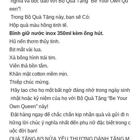
nghĩa và độc đáo với Bộ Quà Tặng “Be Your Own Qu
een”!
Trong Bộ Quà Tặng này, bạn sẽ Có:
Hộp quà màu hồng tinh tế.
Bình giữ nước inox 350ml kèm ống hút.
Hũ nến thơm thủy tinh.
Bịt mắt vài lụa.
Xà bông hình trái tim.
Viên thả bồn tắm.
Khăn mặt cotton mềm mịn.
Thiệp chúc mừng.
Hãy tạo cho họ một bất ngờ đáng nhớ trong ngày sinh
nhật hoặc kỷ niệm của họ với Bộ Quà Tặng “Be Your
Own Queen” này!
Đặt hàng ngay để chắc chắn kịp nhận quà và gửi đi n
hững lời chúc ý nghĩa nhất đến phụ nữ đặc biệt trong c
uộc đời bạn!
QUÀ TẶNG 8/3 NỬA YÊU THƯƠNG DÀNH TẶNG M