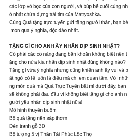
các lớp vỏ bọc của con người, và búp bê cuối cùng nh
ỏ nhất chứa đựng trái tim của Matryoshka.
Cùng Quà tặng trực tuyến gửi tặng người thân, bạn bè
món quà ý nghĩa, độc đáo nhất.
TẶNG GÌ CHO ANH ẤY NHÂN DỊP SINH NHẬT?
Có phải các cô nàng đang băn khoăn không biết nên t
ặng cho nửa kia nhân dịp sinh nhật đúng không nào?
Tặng gì vừa ý nghĩa nhưng cũng khiến anh ấy vui và b
ất ngờ có lẽ luôn là điều mà chị em quan tâm. Với nhữ
ng món quà mà Quà Trực Tuyến bật mí dưới đây, bạn
sẽ không phải đau đầu vì không biết tặng gì cho anh n
gười yêu nhân dịp sinh nhật nữa!
Mô hình thuyền buồm
Bộ quà tặng nến sáp thơm
Đèn tranh gỗ 3D
Bộ tượng 5 vị Thần Tài Phúc Lộc Thọ