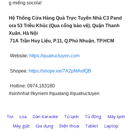
g miếng socola!
Hệ Thống Cửa Hàng Quà Trực Tuyến Nhà C3 Pand
ora 53 Triều Khúc (Qua cổng bảo vệ), Quận Thanh
Xuân, Hà Nội
71A Trần Huy Liệu, P.11, Q.Phú Nhuận, TP.HCM
Website:
https://quatructuyen.com
Shopee:
https://shope.ee/7A2pMAofQB
Hotline: 0974.183180
#sinhnhat #kyniem #quatang #quatructuyen
Tivi
Loa
Dàn Karaoke
Tủ lạnh
Tủ đông
Máy lạnh
Máy giặt
Gia dụng
Điện thoại
Tablet
Laptop