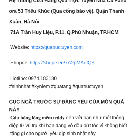
Hệ Thống Cửa Hàng Quà Trực Tuyến Nhà C3 Pand
ora 53 Triều Khúc (Qua cổng bảo vệ), Quận Thanh
Xuân, Hà Nội
71A Trần Huy Liệu, P.11, Q.Phú Nhuận, TP.HCM
Website:
https://quatructuyen.com
Shopee:
https://shope.ee/7A2pMAofQB
Hotline: 0974.183180
#sinhnhat #kyniem #quatang #quatructuyen
GỤC NGÃ TRƯỚC SỰ ĐÁNG YÊU CỦA MÓN QUÀ
NÀY
𝐆𝐚̂́𝐮 𝐛𝐨̂𝐧𝐠 𝐥𝐨̂𝐧𝐠 𝐦𝐞̂̀𝐦 𝐭𝐞𝐝𝐝𝐲 đến với bạn như một thông
điệp từ vũ trụ khi bạn đang vò đầu bứt tóc vì không biết
tặng gì cho người yêu dịp sinh nhật này.