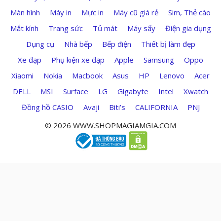
Màn hình
Máy in
Mực in
Máy cũ giá rẻ
Sim, Thẻ cào
Mắt kính
Trang sức
Tủ mát
Máy sấy
Điện gia dụng
Dụng cụ
Nhà bếp
Bếp điện
Thiết bị làm đẹp
Xe đạp
Phụ kiện xe đạp
Apple
Samsung
Oppo
Xiaomi
Nokia
Macbook
Asus
HP
Lenovo
Acer
DELL
MSI
Surface
LG
Gigabyte
Intel
Xwatch
Đồng hồ CASIO
Avaji
Biti’s
CALIFORNIA
PNJ
© 2026 WWW.SHOPMAGIAMGIA.COM