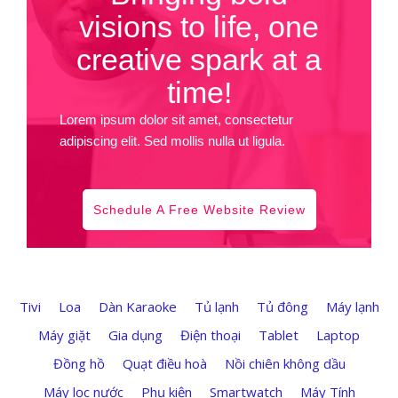
visions to life, one
creative spark at a
time!
Lorem ipsum dolor sit amet, consectetur
adipiscing elit. Sed mollis nulla ut ligula.
Schedule A Free Website Review
Tivi
Loa
Dàn Karaoke
Tủ lạnh
Tủ đông
Máy lạnh
Máy giặt
Gia dụng
Điện thoại
Tablet
Laptop
Đồng hồ
Quạt điều hoà
Nồi chiên không dầu
Máy lọc nước
Phụ kiện
Smartwatch
Máy Tính