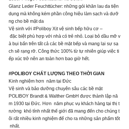
Glanz Leder Feuchttücher: những gói khăn lau da tiện
dụng mà không kém phần công hiệu làm sạch và dưỡ
ng cho bề mặt da
Vệ sinh với #Poliboy Xịt vệ sinh bếp hữu cơ –
đặc biệt phù hợp với nhà có trẻ nhỏ. Loại bỏ dầu mỡ v
à bụi bẩn trên tất cả các bề mặt bếp và mang lại sự sạ
ch sẽ rạng rỡ. Công thức 100% từ tự nhiên giúp việc ti
ếp xúc trở nên an toàn hơn bao giờ hết.
#POLIBOY CHẤT LƯỢNG THEO THỜI GIAN
Kinh nghiệm hơn năm tại Đức
Vệ sinh và bảo dưỡng chuyên sâu các bề mặt
POLIBOY Brandt & Walther GmbH được thành lập nă
m 1930 tại Đức. Hơn năm phục vụ khách hàng tại thị t
rường khó tính nhất thế giới đã mang đến cho chúng t
ôi rất nhiều kinh nghiệm để cho ra những sản phẩm tốt
nhất.