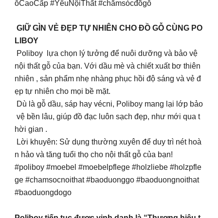
ỗCaoCấp #YêuNộiThất #chămsócđồgỗ
GIỮ GÌN VẺ ĐẸP TỰ NHIÊN CHO ĐỒ GỖ CÙNG PO
LIBOY
Poliboy lựa chọn lý tưởng để nuôi dưỡng và bảo vệ
nội thất gỗ của bạn. Với dầu mè và chiết xuất bơ thiên
nhiên , sản phẩm nhẹ nhàng phục hồi độ sáng và vẻ đ
ẹp tự nhiên cho mọi bề mặt.
Dù là gỗ dầu, sáp hay vécni, Poliboy mang lại lớp bảo
vệ bền lâu, giúp đồ đạc luôn sạch đẹp, như mới qua t
hời gian .
Lời khuyên: Sử dụng thường xuyên để duy trì nét hoà
n hảo và tăng tuổi thọ cho nội thất gỗ của bạn!
#poliboy #moebel #moebelpflege #holzliebe #holzpfle
ge #chamsocnoithat #baoduonggo #baoduongnoithat
#baoduongdogo
Poliboy tiếp tục được vinh danh là “Thương hiệu t