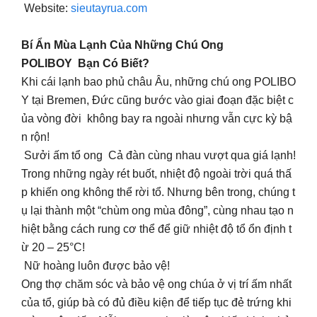
Website:
sieutayrua.com
Bí Ẩn Mùa Lạnh Của Những Chú Ong
POLIBOY Bạn Có Biết?
Khi cái lạnh bao phủ châu Âu, những chú ong POLIBO
Y tại Bremen, Đức cũng bước vào giai đoạn đặc biệt c
ủa vòng đời không bay ra ngoài nhưng vẫn cực kỳ bậ
n rộn!
Sưởi ấm tổ ong Cả đàn cùng nhau vượt qua giá lạnh!
Trong những ngày rét buốt, nhiệt độ ngoài trời quá thấ
p khiến ong không thể rời tổ. Nhưng bên trong, chúng t
ụ lại thành một “chùm ong mùa đông”, cùng nhau tạo n
hiệt bằng cách rung cơ thể để giữ nhiệt độ tổ ổn định t
ừ 20 – 25°C!
Nữ hoàng luôn được bảo vệ!
Ong thợ chăm sóc và bảo vệ ong chúa ở vị trí ấm nhất
của tổ, giúp bà có đủ điều kiện để tiếp tục đẻ trứng khi