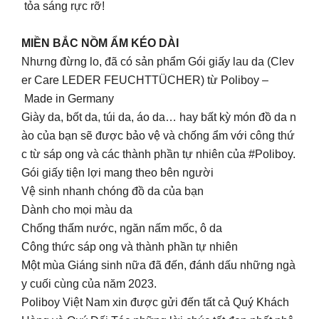
tỏa sáng rực rỡ!
MIỀN BẮC NỒM ẨM KÉO DÀI
Nhưng đừng lo, đã có sản phẩm Gói giấy lau da (Clev
er Care LEDER FEUCHTTÜCHER) từ Poliboy –
Made in Germany
Giày da, bốt da, túi da, áo da… hay bất kỳ món đồ da n
ào của bạn sẽ được bảo vệ và chống ẩm với công thứ
c từ sáp ong và các thành phần tự nhiên của #Poliboy.
Gói giấy tiện lợi mang theo bên người
Vệ sinh nhanh chóng đồ da của bạn
Dành cho mọi màu da
Chống thấm nước, ngăn nấm mốc, ô da
Công thức sáp ong và thành phần tự nhiên
Một mùa Giáng sinh nữa đã đến, đánh dấu những ngà
y cuối cùng của năm 2023.
Poliboy Việt Nam xin được gửi đến tất cả Quý Khách