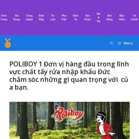
Chuyển
đến
Mẹ
Thời
Gia
Công
Điện
Du
Phụ
Dịch
Sức
Đời
Bảo
Tài
nội
&
Trang
Dụng
Nghệ
Máy
Lịch
Kiện
Vụ
Khỏe
Sống
Hiểm
Chính
Bé
dung
Menu
POLIBOY 1 Đơn vị hàng đầu trong lĩnh
vực chất tẩy rửa nhập khẩu Đức
chăm sóc những gì quan trọng với củ
a bạn.