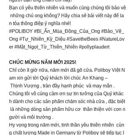
Bạn có yêu thiên nhiên và muốn cùng chúng tôi bảo vệ
những chú ong không? Hãy chia sẻ bài viết này để la
n tỏa thông điệp ý nghĩa nhé!
#POLIBOY #Bí_Ẩn_Mùa_Đông_Của_Ong #Bảo_Vệ_
Ong #Tự_Nhiên_Kỳ_Diệu #SavetheBees #NatureLov
er #Mật_Ngọt_Từ_Thiên_Nhiên #pollyplaudert
CHÚC MỪNG NĂM MỚI 2025!
Chỉ còn ít giờ nữa, năm mới đã gõ cửa. Poliboy Việt N
am xin gửi tới Quý khách lời chúc An Khang –
Thịnh Vượng , tràn đầy hạnh phúc và may mắn .
Chúng tôi vô cùng cảm ơn sự tin tưởng của Quý khác
h dành cho các sản phẩm chăm sóc nhà cửa , đặc biệt
là những dòng sản phẩm hữu cơ thân thiện với con n
gười và môi trường .
Hy vọng trong năm mới, tinh thần yêu thiên nhiên cùn
g chất lượng Made in Germany từ Poliboy sẽ tiếp tục l