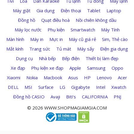
Tivi
Loa
Dàn Karaoke
Tủ lạnh
Tủ đông
Máy lạnh
Máy giặt
Gia dụng
Điện thoại
Tablet
Laptop
Đồng hồ
Quạt điều hoà
Nồi chiên không dầu
Máy lọc nước
Phụ kiện
Smartwatch
Máy Tính
Màn hình
Máy in
Mực in
Máy cũ giá rẻ
Sim, Thẻ cào
Mắt kính
Trang sức
Tủ mát
Máy sấy
Điện gia dụng
Dụng cụ
Nhà bếp
Bếp điện
Thiết bị làm đẹp
Xe đạp
Phụ kiện xe đạp
Apple
Samsung
Oppo
Xiaomi
Nokia
Macbook
Asus
HP
Lenovo
Acer
DELL
MSI
Surface
LG
Gigabyte
Intel
Xwatch
Đồng hồ CASIO
Avaji
Biti’s
CALIFORNIA
PNJ
© 2026 WWW.SHOPMAGIAMGIA.COM