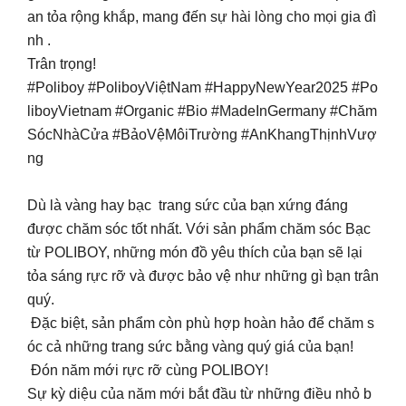
an tỏa rộng khắp, mang đến sự hài lòng cho mọi gia đì
nh .
Trân trọng!
#Poliboy #PoliboyViệtNam #HappyNewYear2025 #Po
liboyVietnam #Organic #Bio #MadeInGermany #Chăm
SócNhàCửa #BảoVệMôiTrường #AnKhangThịnhVượ
ng
Dù là vàng hay bạc trang sức của bạn xứng đáng
được chăm sóc tốt nhất. Với sản phẩm chăm sóc Bạc
từ POLIBOY, những món đồ yêu thích của bạn sẽ lại
tỏa sáng rực rỡ và được bảo vệ như những gì bạn trân
quý.
Đặc biệt, sản phẩm còn phù hợp hoàn hảo để chăm s
óc cả những trang sức bằng vàng quý giá của bạn!
Đón năm mới rực rỡ cùng POLIBOY!
Sự kỳ diệu của năm mới bắt đầu từ những điều nhỏ b