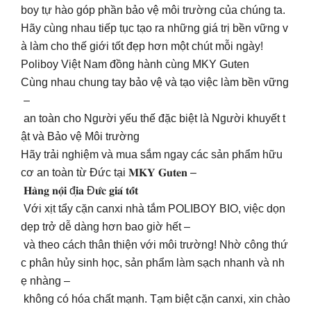
boy tự hào góp phần bảo vệ môi trường của chúng ta.
Hãy cùng nhau tiếp tục tạo ra những giá trị bền vững v
à làm cho thế giới tốt đẹp hơn một chút mỗi ngày!
Poliboy Việt Nam đồng hành cùng MKY Guten
Cùng nhau chung tay bảo vệ và tạo việc làm bền vững
–
an toàn cho Người yếu thế đặc biệt là Người khuyết t
ật và Bảo vệ Môi trường
Hãy trải nghiệm và mua sắm ngay các sản phẩm hữu
cơ an toàn từ Đức tại 𝐌𝐊𝐘 𝐆𝐮𝐭𝐞𝐧 –
𝐇𝐚̀𝐧𝐠 𝐧𝐨̣̂𝐢 đ𝐢̣𝐚 Đ𝐮̛́𝐜 𝐠𝐢𝐚́ 𝐭𝐨̂́𝐭
Với xịt tẩy cặn canxi nhà tắm POLIBOY BIO, việc dọn
dẹp trở dễ dàng hơn bao giờ hết –
và theo cách thân thiện với môi trường! Nhờ công thứ
c phân hủy sinh học, sản phẩm làm sạch nhanh và nh
ẹ nhàng –
không có hóa chất mạnh. Tạm biệt cặn canxi, xin chào