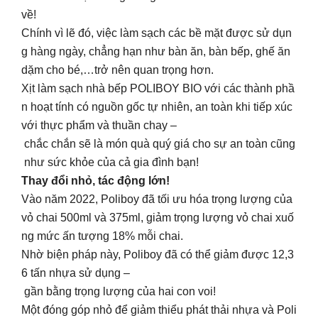
về!
Chính vì lẽ đó, việc làm sạch các bề mặt được sử dụn
g hàng ngày, chẳng hạn như bàn ăn, bàn bếp, ghế ăn
dặm cho bé,…trở nên quan trọng hơn.
Xịt làm sạch nhà bếp POLIBOY BIO với các thành phầ
n hoạt tính có nguồn gốc tự nhiên, an toàn khi tiếp xúc
với thực phẩm và thuần chay –
chắc chắn sẽ là món quà quý giá cho sự an toàn cũng
như sức khỏe của cả gia đình bạn!
Thay đổi nhỏ, tác động lớn!
Vào năm 2022, Poliboy đã tối ưu hóa trọng lượng của
vỏ chai 500ml và 375ml, giảm trọng lượng vỏ chai xuố
ng mức ấn tượng 18% mỗi chai.
Nhờ biện pháp này, Poliboy đã có thể giảm được 12,3
6 tấn nhựa sử dụng –
gần bằng trọng lượng của hai con voi!
Một đóng góp nhỏ để giảm thiểu phát thải nhựa và Poli