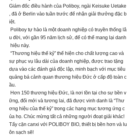
Giám đốc điều hành của Poliboy, ngài Keisuke Uetake
, đã ở Berlin vào tuần trước để nhận giải thưởng đặc b
iệt.
Poliboy tự hào là một doanh nghiệp có truyền thống lâ
u đời, với gần 95 năm lịch sử, để có thể mang lại danh
hiệu này.
“Thương hiệu thế kỷ” thể hiện cho chất lượng cao và
sự phục vụ lâu dài của doanh nghiệp, được trao tặng
dựa vào các đánh giá độc lập, minh bạch với mục tiêu
quảng bá cảnh quan thương hiệu Đức ở cấp độ toàn c
ầu.
Hơn 150 thương hiệu Đức, là nơi tồn tại cho sự bền v
ững, đổi mới và tương lai, đã được vinh danh là “Thư
ơng hiệu của thế kỷ” trong các hạng mục tương ứng c
ủa họ. Chúc mừng tất cả những người đoạt giải khác!
Tẩy cặn canxi với POLIBOY BIO, thiết bị bền hơn và lu
ôn sạch sẽ!