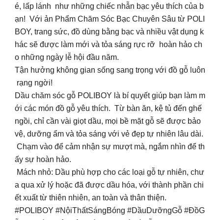
é, lấp lánh như những chiếc nhẫn bạc yêu thích của b
ạn! Với ản Phẩm Chăm Sóc Bạc Chuyên Sâu từ POLI
BOY, trang sức, đồ dùng bằng bạc và nhiều vật dụng k
hác sẽ được làm mới và tỏa sáng rực rỡ hoàn hảo ch
o những ngày lễ hội đầu năm.
Tận hưởng không gian sống sang trọng với đồ gỗ luôn
rạng ngời!
Dầu chăm sóc gỗ POLIBOY là bí quyết giúp bạn làm m
ới các món đồ gỗ yêu thích. Từ bàn ăn, kệ tủ đến ghế
ngồi, chỉ cần vài giọt dầu, mọi bề mặt gỗ sẽ được bảo
vệ, dưỡng ẩm và tỏa sáng với vẻ đẹp tự nhiên lâu dài.
Chạm vào để cảm nhận sự mượt mà, ngắm nhìn để th
ấy sự hoàn hảo.
Mách nhỏ: Dầu phù hợp cho các loại gỗ tự nhiên, chư
a qua xử lý hoặc đã được dầu hóa, với thành phần chi
ết xuất từ thiên nhiên, an toàn và thân thiện.
#POLIBOY #NộiThấtSángBóng #DầuDưỡngGỗ #ĐồG