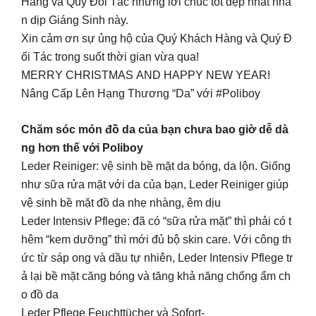
Hàng và Quý Đối Tác những lời chúc tốt đẹp nhất nhâ
n dịp Giáng Sinh này.
Xin cảm ơn sự ủng hộ của Quý Khách Hàng và Quý Đ
ối Tác trong suốt thời gian vừa qua!
MERRY CHRISTMAS AND HAPPY NEW YEAR!
Nâng Cấp Lên Hạng Thương “Da” với #Poliboy
Chăm sóc món đồ da của bạn chưa bao giờ dễ dà
ng hơn thế với Poliboy
Leder Reiniger: vệ sinh bề mặt da bóng, da lộn. Giống
như sữa rửa mặt với da của bạn, Leder Reiniger giúp
vệ sinh bề mặt đồ da nhẹ nhàng, êm dịu
Leder Intensiv Pflege: đã có “sữa rửa mặt” thì phải có t
hêm “kem dưỡng” thì mới đủ bộ skin care. Với công th
ức từ sáp ong và dầu tự nhiên, Leder Intensiv Pflege tr
ả lại bề mặt căng bóng và tăng khả năng chống ẩm ch
o đồ da
Leder Pflege Feuchttücher và Sofort-