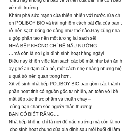
điều này không chỉ bảo vệ ví tiền của bạn mà còn bảo
vệ môi trường.
Khám phá sức mạnh của thiên nhiên với nước rửa ch
én POLIBOY BIO và trải nghiệm cách bát đĩa của bạn t
rở nên sạch bóng dễ dàng như thế nào.Hãy cùng nha
u góp phần tạo nên một tương lai sạch sẽ!
NHÀ BẾP KHÔNG CHỈ ĐỂ NẤU NƯỚNG
…mà còn là nơi gia đình sinh hoạt hàng ngày!
Điều này khiến việc làm sạch các bề mặt như bàn ăn h
ay ghế ăn dặm của bé, một cách nhẹ nhàng nhưng hiệ
u quả trở nên quan trọng hơn.
Xịt vệ sinh nhà bếp POLIBOY BIO bao gồm các thành
phần hoạt tính có nguồn gốc tự nhiên, an toàn với bề
mặt tiếp xúc thực phẩm và thuần chay –
cùng bạn chăm sóc người thân thương!
BẠN CÓ BIẾT RẰNG….
Nhà bếp không chỉ là nơi để nấu nướng mà còn là nơi
cho sinh hoạt chung của gia đình sau mỗi buổi đi làm