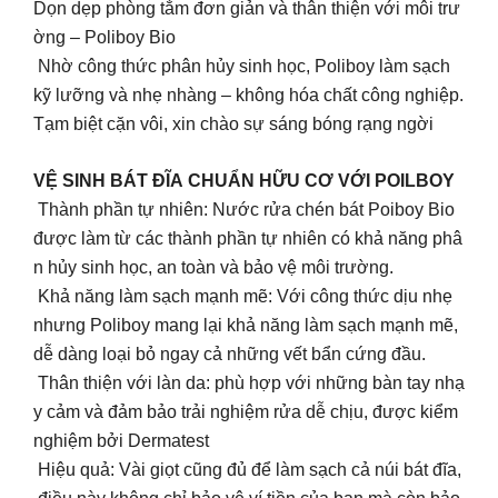
Dọn dẹp phòng tắm đơn giản và thân thiện với môi trư
ờng – Poliboy Bio
Nhờ công thức phân hủy sinh học, Poliboy làm sạch
kỹ lưỡng và nhẹ nhàng – không hóa chất công nghiệp.
Tạm biệt cặn vôi, xin chào sự sáng bóng rạng ngời
VỆ SINH BÁT ĐĨA CHUẨN HỮU CƠ VỚI POILBOY
Thành phần tự nhiên: Nước rửa chén bát Poiboy Bio
được làm từ các thành phần tự nhiên có khả năng phâ
n hủy sinh học, an toàn và bảo vệ môi trường.
Khả năng làm sạch mạnh mẽ: Với công thức dịu nhẹ
nhưng Poliboy mang lại khả năng làm sạch mạnh mẽ,
dễ dàng loại bỏ ngay cả những vết bẩn cứng đầu.
Thân thiện với làn da: phù hợp với những bàn tay nhạ
y cảm và đảm bảo trải nghiệm rửa dễ chịu, được kiểm
nghiệm bởi Dermatest
Hiệu quả: Vài giọt cũng đủ để làm sạch cả núi bát đĩa,