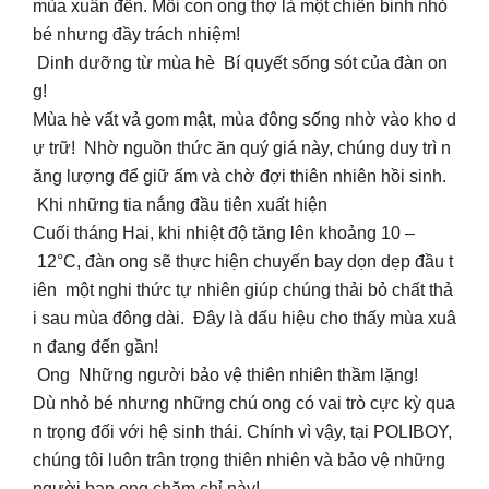
mùa xuân đến. Mỗi con ong thợ là một chiến binh nhỏ
bé nhưng đầy trách nhiệm!
Dinh dưỡng từ mùa hè Bí quyết sống sót của đàn on
g!
Mùa hè vất vả gom mật, mùa đông sống nhờ vào kho d
ự trữ! Nhờ nguồn thức ăn quý giá này, chúng duy trì n
ăng lượng để giữ ấm và chờ đợi thiên nhiên hồi sinh.
Khi những tia nắng đầu tiên xuất hiện
Cuối tháng Hai, khi nhiệt độ tăng lên khoảng 10 –
12°C, đàn ong sẽ thực hiện chuyến bay dọn dẹp đầu t
iên một nghi thức tự nhiên giúp chúng thải bỏ chất thả
i sau mùa đông dài. Đây là dấu hiệu cho thấy mùa xuâ
n đang đến gần!
Ong Những người bảo vệ thiên nhiên thầm lặng!
Dù nhỏ bé nhưng những chú ong có vai trò cực kỳ qua
n trọng đối với hệ sinh thái. Chính vì vậy, tại POLIBOY,
chúng tôi luôn trân trọng thiên nhiên và bảo vệ những
người bạn ong chăm chỉ này!