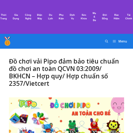
Chuyển
đến
Mẹ
Thời
Gia
Công
Điện
Du
Phụ
Dịch
Sức
Đời
Bảo
Tài
nội
&
Trang
Dụng
Nghệ
Máy
Lịch
Kiện
Vụ
Khỏe
Sống
Hiểm
Chính
Bé
dung
Menu
Đồ chơi vải Pipo đảm bảo tiêu chuẩn
đồ chơi an toàn QCVN 03:2009/
BKHCN – Hợp quy/ Hợp chuẩn số
2357/Vietcert