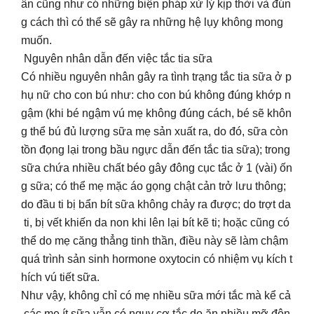
ân cũng như có những biện pháp xử lý kịp thời và đún
g cách thì có thể sẽ gây ra những hệ lụy không mong
muốn.
Nguyên nhân dẫn đến việc tắc tia sữa
Có nhiều nguyên nhân gây ra tình trạng tắc tia sữa ở p
hụ nữ cho con bú như: cho con bú không đúng khớp n
gậm (khi bé ngậm vú mẹ không đúng cách, bé sẽ khôn
g thể bú đủ lượng sữa mẹ sản xuất ra, do đó, sữa còn
tồn đọng lại trong bầu ngực dẫn đến tắc tia sữa); trong
sữa chứa nhiều chất béo gây đông cục tắc ở 1 (vài) ốn
g sữa; có thể mẹ mặc áo gọng chật cản trở lưu thông;
do đầu ti bị bẩn bít sữa không chảy ra được; do trợt da
ti, bị vết khiến da non khi lên lại bít kẽ ti; hoặc cũng có
thể do mẹ căng thẳng tinh thần, điều này sẽ làm chậm
quá trình sản sinh hormone oxytocin có nhiệm vụ kích t
hích vú tiết sữa.
Như vậy, không chỉ có mẹ nhiều sữa mới tắc mà kể cả
các mẹ ít sữa vẫn có nguy cơ tắc do ăn nhiều mỡ độn