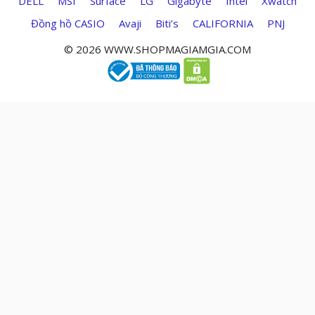
DELL
MSI
Surface
LG
Gigabyte
Intel
Xwatch
Đồng hồ CASIO
Avaji
Biti’s
CALIFORNIA
PNJ
© 2026 WWW.SHOPMAGIAMGIA.COM