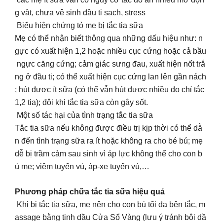
g vật, chưa vệ sinh đầu ti sạch, stress
Biểu hiện chứng tỏ mẹ bị tắc tia sữa
Mẹ có thể nhận biết thông qua những dấu hiệu như: n
gực có xuất hiện 1,2 hoặc nhiều cục cứng hoặc cả bầu
ngực căng cứng; cảm giác sưng đau, xuất hiện nốt trắ
ng ở đầu ti; có thể xuất hiện cục cứng lan lên gần nách
; hút được ít sữa (có thể vẫn hút được nhiều do chỉ tắc
1,2 tia); đôi khi tắc tia sữa còn gây sốt.
Một số tác hại của tình trạng tắc tia sữa
Tắc tia sữa nếu không được điều trị kịp thời có thể dẫ
n đến tình trạng sữa ra ít hoặc không ra cho bé bú; mẹ
dễ bị trầm cảm sau sinh vì áp lực không thể cho con b
ú mẹ; viêm tuyến vú, áp-xe tuyến vú,…
Phương pháp chữa tắc tia sữa hiệu quả
Khi bị tắc tia sữa, mẹ nên cho con bú tối đa bên tắc, m
assage bằng tinh dầu Cửa Sổ Vàng (lưu ý tránh bôi dầ