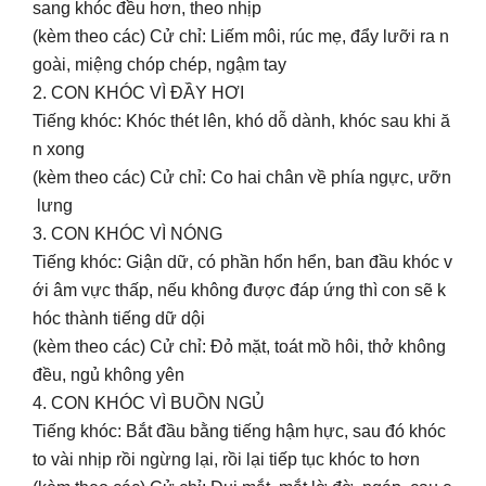
sang khóc đều hơn, theo nhịp
(kèm theo các) Cử chỉ: Liếm môi, rúc mẹ, đẩy lưỡi ra n
goài, miệng chóp chép, ngậm tay
2. CON KHÓC VÌ ĐẦY HƠI
Tiếng khóc: Khóc thét lên, khó dỗ dành, khóc sau khi ă
n xong
(kèm theo các) Cử chỉ: Co hai chân về phía ngực, ưỡn
lưng
3. CON KHÓC VÌ NÓNG
Tiếng khóc: Giận dữ, có phần hổn hển, ban đầu khóc v
ới âm vực thấp, nếu không được đáp ứng thì con sẽ k
hóc thành tiếng dữ dội
(kèm theo các) Cử chỉ: Đỏ mặt, toát mồ hôi, thở không
đều, ngủ không yên
4. CON KHÓC VÌ BUỒN NGỦ
Tiếng khóc: Bắt đầu bằng tiếng hậm hực, sau đó khóc
to vài nhịp rồi ngừng lại, rồi lại tiếp tục khóc to hơn