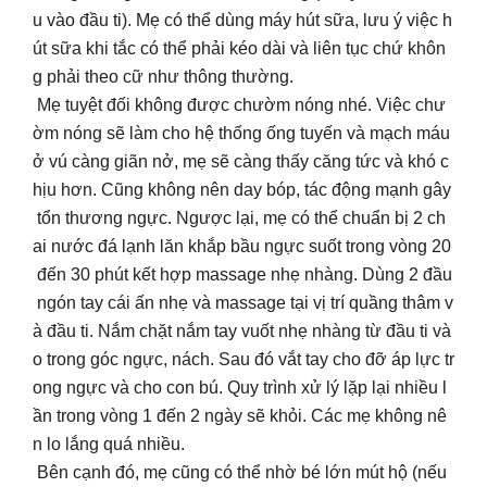
u vào đầu ti). Mẹ có thể dùng máy hút sữa, lưu ý việc h
út sữa khi tắc có thể phải kéo dài và liên tục chứ khôn
g phải theo cữ như thông thường.
Mẹ tuyệt đối không được chườm nóng nhé. Việc chư
ờm nóng sẽ làm cho hệ thống ống tuyến và mạch máu
ở vú càng giãn nở, mẹ sẽ càng thấy căng tức và khó c
hịu hơn. Cũng không nên day bóp, tác động mạnh gây
tổn thương ngực. Ngược lại, mẹ có thể chuẩn bị 2 ch
ai nước đá lạnh lăn khắp bầu ngực suốt trong vòng 20
đến 30 phút kết hợp massage nhẹ nhàng. Dùng 2 đầu
ngón tay cái ấn nhẹ và massage tại vị trí quầng thâm v
à đầu ti. Nắm chặt nắm tay vuốt nhẹ nhàng từ đầu ti và
o trong góc ngực, nách. Sau đó vắt tay cho đỡ áp lực tr
ong ngực và cho con bú. Quy trình xử lý lặp lại nhiều l
ần trong vòng 1 đến 2 ngày sẽ khỏi. Các mẹ không nê
n lo lắng quá nhiều.
Bên cạnh đó, mẹ cũng có thể nhờ bé lớn mút hộ (nếu