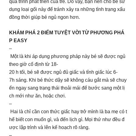
quá trình phát triển của trẻ. Do vậy, bạn nên cho bé sử
dụng loại gối này để tránh xảy ra những tình trạng xấu
đồng thời giúp bé ngủ ngon hơn.
KHÁM PHÁ 2 ĐIỂM TUYỆT VỜI TỪ PHƯƠNG PHÁ
P EASY
–
Một là khi áp dụng phương pháp này bé sẽ được ngủ
theo giờ cố định từ 18-
20 h tối, bé sẽ được ngủ đủ giấc và tỉnh giấc lúc 6-
7h sáng. Khi bé thức dậy sẽ không cáu gắt mà sẽ chuy
ển ngay sang trạng thái thoải mái để bước sang một lị
ch mới như ăn, hoặc chơi.
–
Hai là chỉ cần con thức giấc hay trở mình là ba mẹ có t
hể biết con muốn gì, và đến lịch gì. Mọi thứ như đều đ
ược lập trình và lên kế hoạch rõ ràng.
–