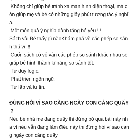
Không chỉ giúp bé tránh xa màn hình điện thoại, mà c
òn giúp mẹ và bé có những giây phút tương tác ý nghĩ
a.
Một món quà ý nghĩa dành tặng bé yêu !!!
Sách vải Bé thấy gì nàoKhám phá về các phép so sán
h thú vị !!!
Cuốn sách có vô vàn các phép so sánh khác nhau sẽ
giúp bé hình thành kĩ năng so sánh tốt.
Tư duy logic.
Phát triển ngôn ngữ.
Tự lập và tự tin.
ĐỪNG HỎI VÌ SAO CÀNG NGÀY CON CÀNG QUẤY
?
Nếu bé nhà mẹ đang quấy thì đừng bỏ qua bài này nh
a vì nếu vẫn đang làm điều này thì đừng hỏi vì sao càn
g ngày con càng quấy.