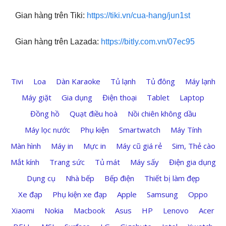
Gian hàng trên Tiki:
https://tiki.vn/cua-hang/jun1st
Gian hàng trên Lazada:
https://bitly.com.vn/07ec95
Tivi
Loa
Dàn Karaoke
Tủ lạnh
Tủ đông
Máy lạnh
Máy giặt
Gia dụng
Điện thoại
Tablet
Laptop
Đồng hồ
Quạt điều hoà
Nồi chiên không dầu
Máy lọc nước
Phụ kiện
Smartwatch
Máy Tính
Màn hình
Máy in
Mực in
Máy cũ giá rẻ
Sim, Thẻ cào
Mắt kính
Trang sức
Tủ mát
Máy sấy
Điện gia dụng
Dụng cụ
Nhà bếp
Bếp điện
Thiết bị làm đẹp
Xe đạp
Phụ kiện xe đạp
Apple
Samsung
Oppo
Xiaomi
Nokia
Macbook
Asus
HP
Lenovo
Acer