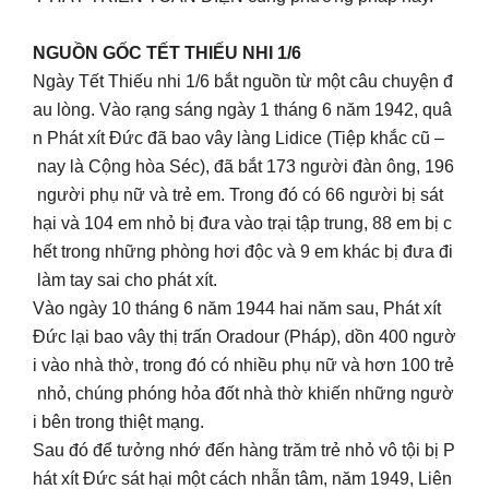
NGUỒN GỐC TẾT THIẾU NHI 1/6
Ngày Tết Thiếu nhi 1/6 bắt nguồn từ một câu chuyện đ
au lòng. Vào rạng sáng ngày 1 tháng 6 năm 1942, quâ
n Phát xít Đức đã bao vây làng Lidice (Tiệp khắc cũ –
nay là Cộng hòa Séc), đã bắt 173 người đàn ông, 196
người phụ nữ và trẻ em. Trong đó có 66 người bị sát
hại và 104 em nhỏ bị đưa vào trại tập trung, 88 em bị c
hết trong những phòng hơi độc và 9 em khác bị đưa đi
làm tay sai cho phát xít.
Vào ngày 10 tháng 6 năm 1944 hai năm sau, Phát xít
Đức lại bao vây thị trấn Oradour (Pháp), dồn 400 ngườ
i vào nhà thờ, trong đó có nhiều phụ nữ và hơn 100 trẻ
nhỏ, chúng phóng hỏa đốt nhà thờ khiến những ngườ
i bên trong thiệt mạng.
Sau đó để tưởng nhớ đến hàng trăm trẻ nhỏ vô tội bị P
hát xít Đức sát hại một cách nhẫn tâm, năm 1949, Liên