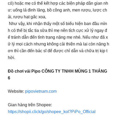
có) hoặc mẹ có thể kết hợp các biện pháp dân gian nh
ư: uống lá đinh lăng, bồ công anh, men rượu, lược ch
ải, rượu hạt gấc xoa,
Như vậy, khi nhận thấy một số biểu hiện ban đầu mìn
h có thể bị tắc tia sữa thì mẹ nên tích cực xử lý ngay đ
ể tránh dẫn đến tình trạng nặng mẹ nhé. Nếu như đã x
ử lý mọi cách nhưng không cải thiện mà lại còn nặng h
ơn thì cần đến bác sĩ để được chỉ dẫn và chữa trị kịp t
hời.
Đồ chơi vải Pipo CÔNG TY TNHH MÙNG 1 THÁNG
6
Website:
pipovietnam.com
Gian hàng trên Shopee:
https://shopii.click/go/shopee_kol?PiPo_Official