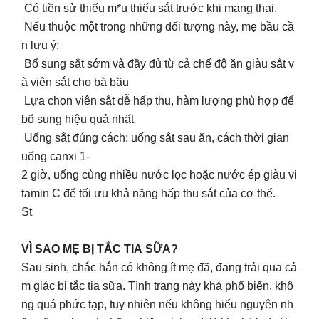
Có tiền sử thiếu m*u thiếu sắt trước khi mang thai.
Nếu thuộc một trong những đối tượng này, mẹ bầu cầ
n lưu ý:
Bổ sung sắt sớm và đầy đủ từ cả chế độ ăn giàu sắt v
à viên sắt cho bà bầu
Lựa chọn viên sắt dễ hấp thu, hàm lượng phù hợp để
bổ sung hiệu quả nhất
Uống sắt đúng cách: uống sắt sau ăn, cách thời gian
uống canxi 1-
2 giờ, uống cùng nhiều nước lọc hoặc nước ép giàu vi
tamin C để tối ưu khả năng hấp thu sắt của cơ thể.
St
VÌ SAO MẸ BỊ TẮC TIA SỮA?
Sau sinh, chắc hẳn có không ít mẹ đã, đang trải qua cả
m giác bị tắc tia sữa. Tình trạng này khá phổ biến, khô
ng quá phức tạp, tuy nhiên nếu không hiểu nguyên nh