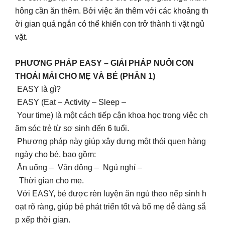
hông cần ăn thêm. Bởi việc ăn thêm với các khoảng th
ời gian quá ngắn có thể khiến con trở thành ti vặt ngủ
vặt.
PHƯƠNG PHÁP EASY – GIẢI PHÁP NUÔI CON
THOẢI MÁI CHO MẸ VÀ BÉ (PHẦN 1)
EASY là gì?
EASY (Eat – Activity – Sleep –
Your time) là một cách tiếp cận khoa học trong việc ch
ăm sóc trẻ từ sơ sinh đến 6 tuổi.
Phương pháp này giúp xây dựng một thói quen hàng
ngày cho bé, bao gồm:
Ăn uống – Vận động – Ngủ nghỉ –
Thời gian cho mẹ.
Với EASY, bé được rèn luyện ăn ngủ theo nếp sinh h
oạt rõ ràng, giúp bé phát triển tốt và bố mẹ dễ dàng sắ
p xếp thời gian.