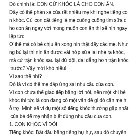
Đó chính là: CON CỨ KHÓC LÀ CHO CON ĂN.
Đây có thể phản xạ của rất nhiều mẹ khi nghe tiếng co
n khóc. Cứ con cất tiếng là mẹ cuống cuồng tìm sữa c
ho con ăn ngay với mong muốn con ăn thì sẽ nín ngay
lập tức.
Ơ thế mà có bé chịu ăn xong nín thật đấy các mẹ. Như
ng bù lại thì nín ăn được vài hớp sữa lại nhè ra khóc,
mà cứ trận khóc sau lại dữ dội, dai dẳng hơn trận khóc
trước? Vậy mới khó hiểu!
Vì sao thế nhỉ?
Đó là vì có thể mẹ đáp ứng sai nhu cầu của con.
Vì con chưa thể giao tiếp bằng lời nói, nên một khi bé
khóc thì tức là con đang có một vấn đề gì đó cần mẹ h
ỗ trợ. Mình sẽ ví dụ một số tiếng khóc thường gặp nhất
của bé để mẹ nhận biết đúng nhu cầu của con.
1. CON KHÓC VÌ ĐÓI
Tiếng khóc: Bắt đầu bằng tiếng hự hự, sau đó chuyển