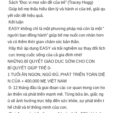
Sách “Đọc vị mọi vấn đề của trẻ” (Tracey Hogg)
Giúp bố mẹ thấu hiểu tâm lý và hành vi của trẻ, giải qu
yết vấn đề hiệu quả.
Kết luận
EASY không chỉ là một phương pháp mà còn là một “
người bạn đồng hành” giúp bố mẹ nuôi con nhàn hơn
và có thêm thời gian chăm sóc bản thân.
Hãy thử áp dụng EASY và trải nghiệm sự thay đổi tích
cực trong cuộc sống của cả gia đình nhé!
NHỮNG BÍ QUYẾT GIÁO DỤC SỚM CHO CON
BÍ QUYẾT GIÚP TRẺ 0-
1 TUỔI ĂN NGON, NGỦ ĐỦ, PHÁT TRIỂN TOÀN DIỆ
N CỦA + 400.000 MẸ VIỆT NAM
0- 12 tháng đầu là giai đoạn các cơ quan trong con ho
àn thiện và phát triển mạnh mẽ. Từng bữa ăn, giấc ng
ủ sẽ ảnh hưởng trực tiếp đến sức khỏe, sự phát triển t
hể chất và trí thông minh của con.