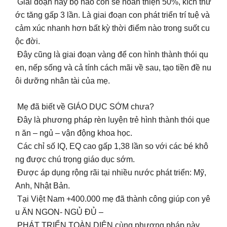
Giai đoạn này bộ não con sẽ hoàn thiện 50%, kích thư
ớc tăng gấp 3 lần. Là giai đoạn con phát triển trí tuệ và
cảm xúc nhanh hơn bất kỳ thời điểm nào trong suốt cu
ộc đời.
Đây cũng là giai đoạn vàng để con hình thành thói qu
en, nếp sống và cả tính cách mãi về sau, tạo tiền đề nu
ôi dưỡng nhân tài của mẹ.
Mẹ đã biết về GIÁO DỤC SỚM chưa?
Đây là phương pháp rèn luyện trẻ hình thành thói que
n ăn – ngủ – vận động khoa học.
Các chỉ số IQ, EQ cao gấp 1,38 lần so với các bé khô
ng được chú trọng giáo dục sớm.
Được áp dụng rộng rãi tại nhiều nước phát triển: Mỹ,
Anh, Nhật Bản.
Tại Việt Nam +400.000 mẹ đã thành công giúp con yê
u ĂN NGON- NGỦ ĐỦ –
PHÁT TRIỂN TOÀN DIỆN cùng phương pháp này.