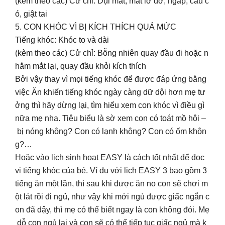
(kèm theo các) Cử chỉ: Dụi mắt, mắt lờ đờ, ngáp, cau c
ó, giật tai
5. CON KHÓC VÌ BỊ KÍCH THÍCH QUÁ MỨC
Tiếng khóc: Khóc to và dài
(kèm theo các) Cử chỉ: Bỗng nhiên quay đầu đi hoặc n
hắm mắt lại, quay đầu khỏi kích thích
Bởi vậy thay vì mọi tiếng khóc để được đáp ứng bằng
việc Ăn khiến tiếng khóc ngày càng dữ dội hơn mẹ tư
ởng thì hãy dừng lại, tìm hiểu xem con khóc vì điều gì
nữa mẹ nha. Tiêu biểu là sờ xem con có toát mồ hôi –
bị nóng không? Con có lạnh không? Con có ốm khôn
g?…
Hoặc vào lịch sinh hoạt EASY là cách tốt nhất để đọc
vị tiếng khóc của bé. Ví dụ với lịch EASY 3 bao gồm 3
tiếng ăn một lần, thì sau khi được ăn no con sẽ chơi m
ột lát rồi đi ngủ, như vậy khi mới ngủ được giấc ngắn c
on đã dậy, thì mẹ có thể biết ngay là con không đói. Mẹ
dỗ con ngủ lại và con sẽ có thể tiếp tục giấc ngủ mà k