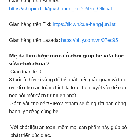
Gian hàng trên Shopee:
https://shopii.click/go/shopee_kol?PiPo_Official
Gian hàng trên Tiki:
https://tiki.vn/cua-hang/jun1st
Gian hàng trên Lazada:
https://bitly.com.vn/07ec95
𝗠𝗲̣ đ𝗮̃ 𝘁𝗶̀𝗺 đ𝘂̛𝗼̛̣𝗰 𝗺𝗼́𝗻 đ𝗼̂̀ 𝗰𝗵𝗼̛𝗶 𝗴𝗶𝘂́𝗽 𝗯𝗲́ 𝘃𝘂̛̀𝗮 𝗵𝗼̣𝗰
𝘃𝘂̛̀𝗮 𝗰𝗵𝗼̛𝗶 𝗰𝗵𝘂̛𝗮 ?
️ Giai đoạn từ 0-
3 tuổi là thời kì vàng để bé phát triển giác quan và tư d
uy. Đồ chơi an toàn chính là lựa chọn tuyệt vời để con
học hỏi một cách tự nhiên nhất.
Sách vải cho bé #PiPoVietnam sẽ là người bạn đồng
hành lý tưởng cùng bé
Với chất liệu an toàn, mềm mại sản phẩm này giúp bé
phát triển xúc giác.