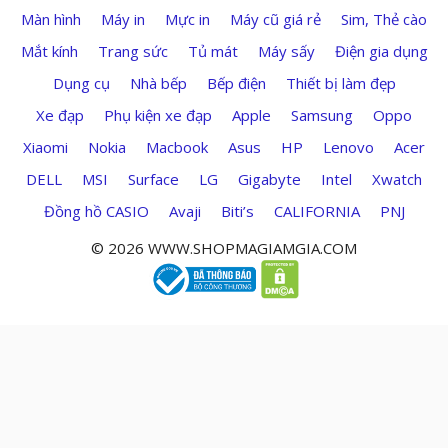
Màn hình
Máy in
Mực in
Máy cũ giá rẻ
Sim, Thẻ cào
Mắt kính
Trang sức
Tủ mát
Máy sấy
Điện gia dụng
Dụng cụ
Nhà bếp
Bếp điện
Thiết bị làm đẹp
Xe đạp
Phụ kiện xe đạp
Apple
Samsung
Oppo
Xiaomi
Nokia
Macbook
Asus
HP
Lenovo
Acer
DELL
MSI
Surface
LG
Gigabyte
Intel
Xwatch
Đồng hồ CASIO
Avaji
Biti’s
CALIFORNIA
PNJ
© 2026 WWW.SHOPMAGIAMGIA.COM