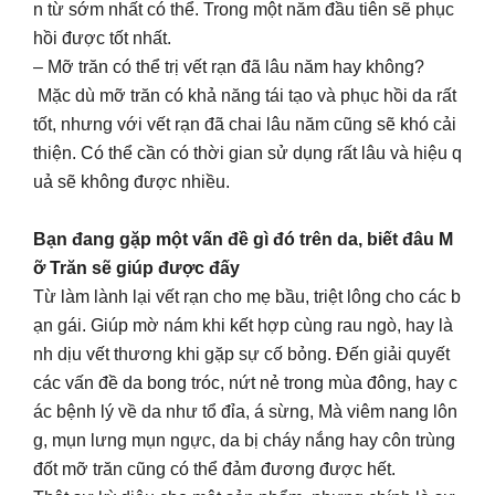
n từ sớm nhất có thể. Trong một năm đầu tiên sẽ phục
hồi được tốt nhất.
– Mỡ trăn có thể trị vết rạn đã lâu năm hay không?
Mặc dù mỡ trăn có khả năng tái tạo và phục hồi da rất
tốt, nhưng với vết rạn đã chai lâu năm cũng sẽ khó cải
thiện. Có thể cần có thời gian sử dụng rất lâu và hiệu q
uả sẽ không được nhiều.
Bạn đang gặp một vấn đề gì đó trên da, biết đâu M
ỡ Trăn sẽ giúp được đấy
Từ làm lành lại vết rạn cho mẹ bầu, triệt lông cho các b
ạn gái. Giúp mờ nám khi kết hợp cùng rau ngò, hay là
nh dịu vết thương khi gặp sự cố bỏng. Đến giải quyết
các vấn đề da bong tróc, nứt nẻ trong mùa đông, hay c
ác bệnh lý về da như tổ đỉa, á sừng, Mà viêm nang lôn
g, mụn lưng mụn ngực, da bị cháy nắng hay côn trùng
đốt mỡ trăn cũng có thể đảm đương được hết.