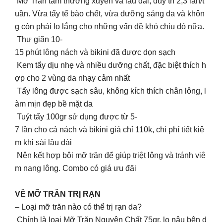
Mỡ Trăn tắm thường xuyên và lâu dài, duy trì 2,3 lần/t
uần. Vừa tẩy tế bào chết, vừa dưỡng sáng da và khôn
g còn phải lo lắng cho những vấn đề khó chịu đó nữa.
Thư giãn 10-
15 phút lông nách và bikini đã được dọn sạch
Kem tẩy dịu nhẹ và nhiều dưỡng chất, đặc biệt thích h
ợp cho 2 vùng da nhạy cảm nhất
Tẩy lông được sạch sâu, không kích thích chân lông, l
àm mịn đẹp bề mặt da
Tuýt tẩy 100gr sử dụng được từ 5-
7 lần cho cả nách và bikini giá chỉ 110k, chi phí tiết kiệ
m khi sài lâu dài
Nên kết hợp bôi mỡ trăn để giúp triệt lông và tránh viê
m nang lông. Combo có giá ưu đãi
VỀ MỠ TRĂN TRỊ RẠN
– Loại mỡ trăn nào có thể trị rạn da?
Chính là loại Mỡ Trăn Nguyên Chất 75gr, lọ nâu bên d