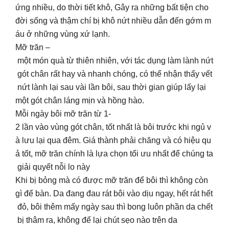
ứng nhiều, do thời tiết khô, Gây ra những bất tiện cho
đời sống và thậm chí bị khô nứt nhiều dẫn đến gớm m
áu ở những vùng xứ lạnh.
Mỡ trăn –
một món quà từ thiên nhiên, với tác dụng làm lành nứt
gót chân rất hay và nhanh chóng, có thể nhận thấy vết
nứt lành lại sau vài lần bôi, sau thời gian giúp lấy lại
một gót chân láng mịn và hồng hào.
Mỗi ngày bôi mỡ trăn từ 1-
2 lần vào vùng gót chân, tốt nhất là bôi trước khi ngủ v
à lưu lại qua đêm. Giá thành phải chăng và có hiệu qu
ả tốt, mỡ trăn chính là lựa chọn tối ưu nhất để chúng ta
giải quyết nỗi lo này
Khi bị bỏng mà có được mỡ trăn để bôi thì không còn
gì để bàn. Da đang đau rát bôi vào dịu ngay, hết rát hết
đỏ, bôi thêm mấy ngày sau thì bong luôn phần da chết
bị thâm ra, không để lại chút sẹo nào trên da