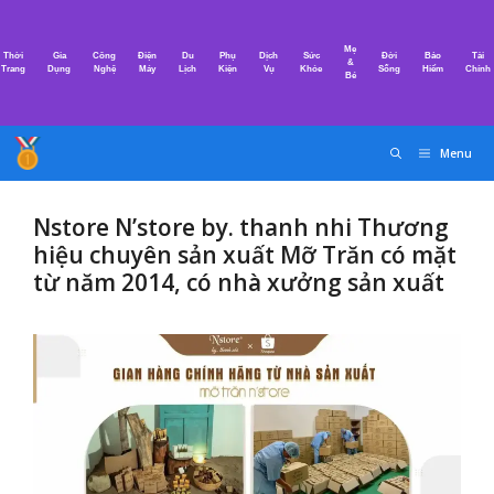
Chuyển
đến
Mẹ
Thời
Gia
Công
Điện
Du
Phụ
Dịch
Sức
Đời
Bảo
Tài
nội
&
Trang
Dụng
Nghệ
Máy
Lịch
Kiện
Vụ
Khỏe
Sống
Hiểm
Chính
Bé
dung
Menu
Nstore N’store by. thanh nhi Thương
hiệu chuyên sản xuất Mỡ Trăn có mặt
từ năm 2014, có nhà xưởng sản xuất