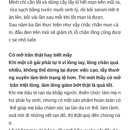
Mình chỉ cần lột và dùng cây lấy kĩ hết mụn trên mũi ra,
rửa sạch bằng nước muối sinh lý, rồi bôi serum mỡ tr
ăn lên, bôi vài lần sau mỗi khi lột mụn là được.
Sau năm ba lần thực hiện như vậy chắc chắn mụn cá
m, đầu đen trên mũi sẽ giảm rõ, lỗ chân lông cũng đượ
c se nhỏ luôn
Có mỡ trăn thật hay biết mấy
Khi một cô gái phải tự ti vì lông tay, lông chân quá
nhiều, không thể dừng lại được việc cạo, tẩy thườ
ng xuyên làm tình trạng tệ hơn. Thì mới thấy có mỡ
trăn triệt lông, làm lông giảm bớt thật là quá tốt.
Khi mẹ bầu bị rạn da khắp người, thiên chức làm mẹ n
hư phải hy sinh, nhưng có một sản phẩm hoàn toàn có
thể giúp mẹ bầu chăm sóc lại làn da cơ thể, làm lành,
xoá mờ đi những vết rạn đó, thì thật quý đến chừng nà
o.