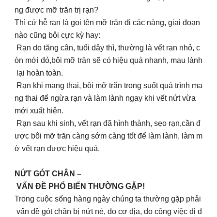
ng được mỡ trăn trị rạn?
Thì cứ hễ rạn là gọi tên mỡ trăn đi các nàng, giai đoạn
nào cũng bôi cực kỳ hay:
Rạn do tăng cân, tuổi dậy thì, thường là vết rạn nhỏ, c
òn mới đỏ,bôi mỡ trăn sẽ có hiệu quả nhanh, mau lành
lại hoàn toàn.
Rạn khi mang thai, bôi mỡ trăn trong suốt quá trình ma
ng thai để ngừa rạn và làm lành ngay khi vết nứt vừa
mới xuất hiện.
Rạn sau khi sinh, vết rạn đã hình thành, sẹo rạn,cần đ
ược bôi mỡ trăn càng sớm càng tốt để làm lành, làm m
ờ vết rạn được hiệu quả.
NỨT GÓT CHÂN –
VẤN ĐỀ PHỔ BIẾN THƯỜNG GẶP!
Trong cuộc sống hàng ngày chúng ta thường gặp phải
vấn đề gót chân bị nứt nẻ, do cơ địa, do công việc đi đ