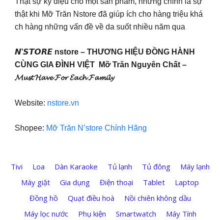
Thật sự kỳ diệu cho một sản phẩm, nhưng chính là sự
thật khi Mỡ Trăn Nstore đã giúp ích cho hàng triệu khá
ch hàng những vấn đề về da suốt nhiều năm qua
𝙉’𝙎𝙏𝙊𝙍𝙀 nstore – THƯƠNG HIỆU ĐỒNG HÀNH
CÙNG GIA ĐÌNH VIỆT Mỡ Trăn Nguyên Chất –
𝓜𝓾𝓼𝓽 𝓗𝓪𝓿𝓮 𝓕𝓸𝓻 𝓔𝓪𝓬𝓱 𝓕𝓪𝓶𝓲𝓵𝔂
Website:
nstore.vn
Shopee:
Mỡ Trăn N’store Chính Hãng
Tivi
Loa
Dàn Karaoke
Tủ lạnh
Tủ đông
Máy lạnh
Máy giặt
Gia dụng
Điện thoại
Tablet
Laptop
Đồng hồ
Quạt điều hoà
Nồi chiên không dầu
Máy lọc nước
Phụ kiện
Smartwatch
Máy Tính