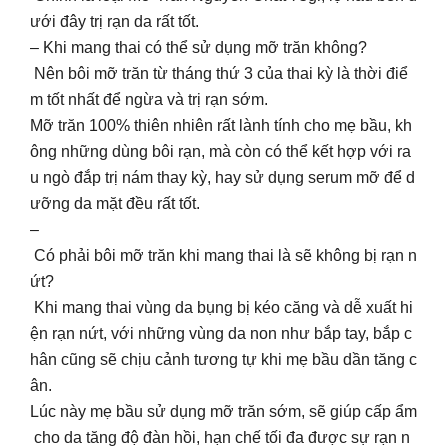
ưới đây trị rạn da rất tốt.
– Khi mang thai có thể sử dụng mỡ trăn không?
Nên bôi mỡ trăn từ tháng thứ 3 của thai kỳ là thời điể
m tốt nhất để ngừa và trị rạn sớm.
Mỡ trăn 100% thiên nhiên rất lành tính cho mẹ bầu, kh
ông những dùng bôi rạn, mà còn có thể kết hợp với ra
u ngò đắp trị nám thay kỳ, hay sử dụng serum mỡ để d
ưỡng da mặt đều rất tốt.
–
Có phải bôi mỡ trăn khi mang thai là sẽ không bị rạn n
ứt?
Khi mang thai vùng da bụng bị kéo căng và dễ xuất hi
ện rạn nứt, với những vùng da non như bắp tay, bắp c
hân cũng sẽ chịu cảnh tương tự khi mẹ bầu dần tăng c
ân.
Lúc này mẹ bầu sử dụng mỡ trăn sớm, sẽ giúp cấp ẩm
cho da tăng độ đàn hồi, hạn chế tối đa được sự rạn n