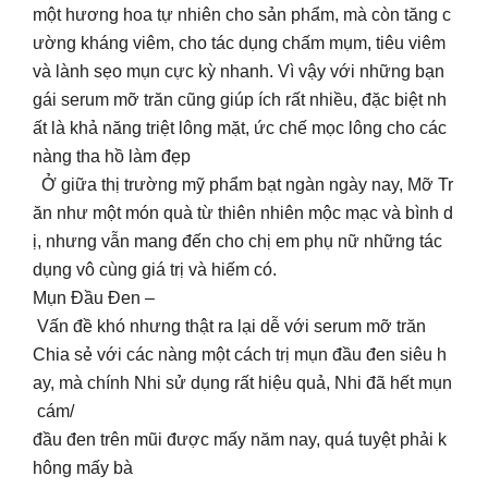
một hương hoa tự nhiên cho sản phẩm, mà còn tăng c
ường kháng viêm, cho tác dụng chấm mụm, tiêu viêm
và lành sẹo mụn cực kỳ nhanh. Vì vậy với những bạn
gái serum mỡ trăn cũng giúp ích rất nhiều, đặc biệt nh
ất là khả năng triệt lông mặt, ức chế mọc lông cho các
nàng tha hồ làm đẹp
Ở giữa thị trường mỹ phẩm bạt ngàn ngày nay, Mỡ Tr
ăn như một món quà từ thiên nhiên mộc mạc và bình d
ị, nhưng vẫn mang đến cho chị em phụ nữ những tác
dụng vô cùng giá trị và hiếm có.
Mụn Đầu Đen –
Vấn đề khó nhưng thật ra lại dễ với serum mỡ trăn
Chia sẻ với các nàng một cách trị mụn đầu đen siêu h
ay, mà chính Nhi sử dụng rất hiệu quả, Nhi đã hết mụn
cám/
đầu đen trên mũi được mấy năm nay, quá tuyệt phải k
hông mấy bà