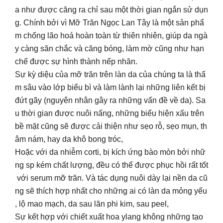
a như được căng ra chỉ sau một thời gian ngắn sử dụn
g. Chính bởi vì Mỡ Trăn Ngọc Lan Tây là một sản phẩ
m chống lão hoá hoàn toàn từ thiên nhiên, giúp da ngà
y càng săn chắc và căng bóng, làm mờ cũng như hạn
chế được sự hình thành nếp nhăn.
Sự kỳ diệu của mỡ trăn trên làn da của chúng ta là thấ
m sâu vào lớp biểu bì và làm lành lại những liên kết bị
đứt gãy (nguyên nhân gây ra những vấn đề về da). Sa
u thời gian được nuôi nấng, những biểu hiện xấu trên
bề mặt cũng sẽ được cải thiện như sẹo rỗ, sẹo mụn, th
âm nám, hay da khô bong tróc,
Hoặc với da nhiễm corti, bị kích ứng bào mòn bởi nhữ
ng sp kém chất lượng, đều có thể được phục hồi rất tốt
với serum mỡ trăn. Và tác dụng nuôi dày lại nền da cũ
ng sẽ thích hợp nhất cho những ai có làn da mỏng yếu
, lộ mao mạch, da sau lăn phi kim, sau peel,
Sự kết hợp với chiết xuất hoa ylang không những tạo