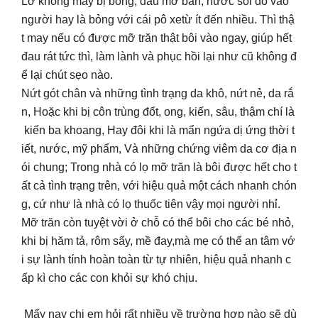
Lỡ không may bị bỏng, dầu mỡ bắn, nước sôi đổ vào
người hay là bỏng với cái pô xetừ ít đến nhiều. Thì thậ
t may nếu có được mỡ trăn thật bôi vào ngay, giúp hết
đau rát tức thì, làm lành và phục hồi lại như cũ không đ
ể lại chút sẹo nào.
Nứt gót chân và những tình trạng da khô, nứt nẻ, da rắ
n, Hoặc khi bị côn trùng đốt, ong, kiến, sâu, thậm chí là
kiến ba khoang, Hay đôi khi là mẩn ngứa dị ứng thời t
iết, nước, mỹ phẩm, Và những chứng viêm da cơ địa n
ói chung; Trong nhà có lọ mỡ trăn là bôi được hết cho t
ất cả tình trạng trên, với hiệu quả một cách nhanh chón
g, cứ như là nhà có lọ thuốc tiên vậy mọi người nhỉ.
Mỡ trăn còn tuyệt vời ở chỗ có thể bôi cho các bé nhỏ,
khi bị hăm tả, rôm sẩy, mề đay,mà mẹ có thể an tâm vớ
i sự lành tính hoàn toàn từ tự nhiên, hiệu quả nhanh c
ấp kì cho các con khỏi sự khó chịu.
Mấy nay chị em hỏi rất nhiều về trường hợp nào sẽ dù