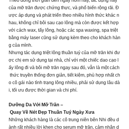
Theo dòng thời gian đến ngày hôm nay, tác dụng này
của mỡ trăn được chứng thực, và phổ biến rộng rãi. Đ
ược áp dụng và phát triển theo nhiều hình thức khác n
hau, không chỉ bôi sau cạo lông mà còn được kết hợp
với cách wax, tẩy lông, hoặc các spa waxing, spa triệt
bằng máy laser cũng sử dụng kèm theo cho khách hàn
g của mình.
Nhưng tác dụng triệt lông thuần tuý của mỡ trăn khi đư
ợc chị em sử dụng tại nhà, chỉ với một chiếc dao cạo l
ấy lông đi và bôi mỡ trăn ngay sau đó, vẫn là một cách
thức truyền thống đơn giản, tiết kiệm, phù hợp nhất ch
o cô gái nào tình trạng lông nhiều, phải sử dụng lâu dà
i, tối ưu được thời gian và chi phí.
Dưỡng Da Với Mỡ Trăn –
Quay Về Nét Đẹp Thuần Tuý Ngày Xưa
Những khách hàng là các cô trung niên bên Nhi đều d
ành rất nhiều lời khen cho serum mỡ trăn, cảm nhận d