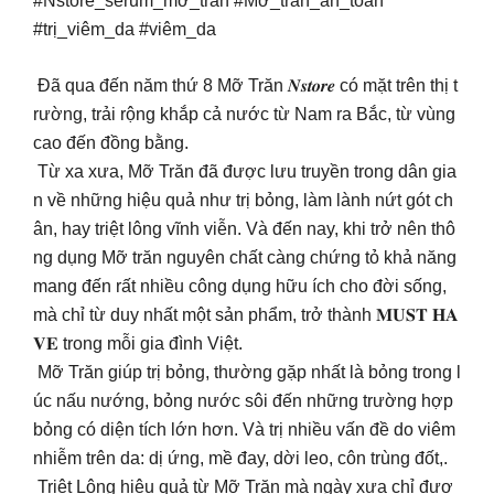
#Nstore_serum_mỡ_trăn #Mỡ_trăn_an_toàn
#trị_viêm_da #viêm_da
Đã qua đến năm thứ 8 Mỡ Trăn 𝑵𝒔𝒕𝒐𝒓𝒆 có mặt trên thị t
rường, trải rộng khắp cả nước từ Nam ra Bắc, từ vùng
cao đến đồng bằng.
Từ xa xưa, Mỡ Trăn đã được lưu truyền trong dân gia
n về những hiệu quả như trị bỏng, làm lành nứt gót ch
ân, hay triệt lông vĩnh viễn. Và đến nay, khi trở nên thô
ng dụng Mỡ trăn nguyên chất càng chứng tỏ khả năng
mang đến rất nhiều công dụng hữu ích cho đời sống,
mà chỉ từ duy nhất một sản phẩm, trở thành 𝐌𝐔𝐒𝐓 𝐇𝐀
𝐕𝐄 trong mỗi gia đình Việt.
Mỡ Trăn giúp trị bỏng, thường gặp nhất là bỏng trong l
úc nấu nướng, bỏng nước sôi đến những trường hợp
bỏng có diện tích lớn hơn. Và trị nhiều vấn đề do viêm
nhiễm trên da: dị ứng, mề đay, dời leo, côn trùng đốt,.
Triệt Lông hiệu quả từ Mỡ Trăn mà ngày xưa chỉ đượ