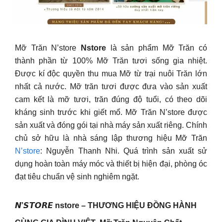
Mỡ Trăn N’store
Nstore
là sản phẩm Mỡ Trăn có
thành phần từ 100% Mỡ Trăn tươi sống gia nhiệt.
Được kí độc quyền thu mua Mỡ từ trại nuôi Trăn lớn
nhất cả nước. Mỡ trăn tươi được đưa vào sản xuất
cam kết là mỡ tươi, trăn đúng độ tuổi, có theo dõi
kháng sinh trước khi giết mổ. Mỡ Trăn N’store được
sản xuất và đóng gói tại nhà máy sản xuất riêng. Chính
chủ sở hữu là nhà sáng lập thương hiệu Mỡ Trăn
N’store
: Nguyễn Thanh Nhi. Quá trình sản xuất sử
dụng hoàn toàn máy móc và thiết bị hiện đại, phòng óc
đạt tiêu chuẩn vệ sinh nghiêm ngặt.
𝙉’𝙎𝙏𝙊𝙍𝙀 nstore – THƯƠNG HIỆU ĐỒNG HÀNH