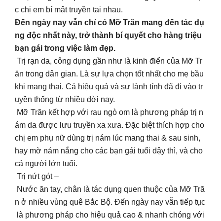
c chị em bí mật truyền tai nhau.
Đến ngày nay vẫn chỉ có Mỡ Trăn mang đến tác dụ
ng độc nhất này, trở thành bí quyết cho hàng triệu
bạn gái trong việc làm đẹp.
Trị rạn da, công dụng gần như là kinh điển của Mỡ Tr
ăn trong dân gian. Là sự lựa chọn tốt nhất cho mẹ bầu
khi mang thai. Cả hiệu quả và sự lành tính đã đi vào tr
uyền thống từ nhiều đời nay.
Mỡ Trăn kết hợp với rau ngò om là phương pháp trị n
ám da được lưu truyền xa xưa. Đặc biệt thích hợp cho
chị em phụ nữ dùng trị nám lúc mang thai & sau sinh,
hay mờ nám nắng cho các bạn gái tuổi dậy thì, và cho
cả người lớn tuổi.
Trị nứt gót –
Nước ăn tay, chân là tác dụng quen thuộc của Mỡ Tră
n ở nhiều vùng quê Bắc Bộ. Đến ngày nay vẫn tiếp tục
là phương pháp cho hiệu quả cao & nhanh chóng với