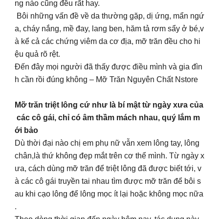
ng nào cũng đều rất hay.
Bôi những vấn đề về da thường gặp, dị ứng, mẩn ngứ
a, cháy nắng, mề đay, lang ben, hăm tả rơm sẩy ở bé,v
à kể cả các chứng viêm da cơ địa, mỡ trăn đều cho hi
ệu quả rõ rệt.
Đến đây mọi người đã thấy được điều mình và gia đìn
h cần rồi đúng không – Mỡ Trăn Nguyên Chất Nstore
Mỡ trăn triệt lông cứ như là bí mật từ ngày xưa của
các cô gái, chỉ có âm thầm mách nhau, quý lắm m
ới bảo
Dù thời đại nào chị em phụ nữ vẫn xem lông tay, lông
chân,là thứ không đẹp mắt trên cơ thể mình. Từ ngày x
ưa, cách dùng mỡ trăn để triệt lông đã được biết tới, v
à các cô gái truyền tai nhau tìm được mỡ trăn để bôi s
au khi cạo lông để lông mọc ít lại hoặc không mọc nữa
.