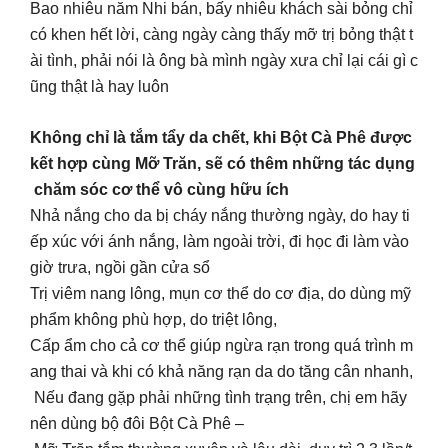
Bao nhiêu năm Nhi bán, bấy nhiêu khách sài bỏng chỉ
có khen hết lời, càng ngày càng thấy mỡ trị bỏng thật t
ài tình, phải nói là ông bà mình ngày xưa chỉ lại cái gì c
ũng thật là hay luôn
Không chỉ là tắm tẩy da chết, khi Bột Cà Phê được
kết hợp cùng Mỡ Trăn, sẽ có thêm những tác dụng
chăm sóc cơ thể vô cùng hữu ích
Nhả nắng cho da bị cháy nắng thường ngày, do hay ti
ếp xúc với ánh nắng, làm ngoài trời, đi học đi làm vào
giờ trưa, ngồi gần cửa sổ
Trị viêm nang lông, mụn cơ thể do cơ địa, do dùng mỹ
phẩm không phù hợp, do triệt lông,
Cấp ẩm cho cả cơ thể giúp ngừa rạn trong quá trình m
ang thai và khi có khả năng rạn da do tăng cân nhanh,
Nếu đang gặp phải những tình trạng trên, chị em hãy
nên dùng bộ đôi Bột Cà Phê –