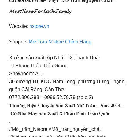
CÙNG GIA ĐÌNH VIỆT Mỡ Trăn Nguyên Chất –
𝓜𝓾𝓼𝓽 𝓗𝓪𝓿𝓮 𝓕𝓸𝓻 𝓔𝓪𝓬𝓱 𝓕𝓪𝓶𝓲𝓵𝔂
Website:
nstore.vn
Shopee:
Mỡ Trăn N’store Chính Hãng
Xưởng sản xuất: Ấp Nhất – X.Thạnh Hoà –
H.Phụng Hiệp -Hậu Giang
Showroom: A1-
30 đường 1B, KDC Nam Long, phương Hưng Thạnh,
quận Cái Răng, Cần Thơ
0772.896.298 – 0996.52.79.79 (zalo 2)
𝐓𝐡𝐮̛𝐨̛𝐧𝐠 𝐇𝐢𝐞̣̂𝐮 𝐂𝐡𝐮𝐲𝐞̂𝐧 𝐒𝐚̉𝐧 𝐗𝐮𝐚̂́𝐭 𝐌𝐨̛̃ 𝐓𝐫𝐚̆𝐧 – 𝐒𝐢𝐧𝐞 𝟐𝟎𝟏𝟒 –
𝐂𝐨́ 𝐍𝐡𝐚̀ 𝐌𝐚́𝐲 𝐒𝐚̉𝐧 𝐗𝐮𝐚̂́𝐭 & 𝐏𝐡𝐚̂𝐧 𝐏𝐡𝐨̂́𝐢 𝐓𝐨𝐚̀𝐧 𝐐𝐮𝐨̂́𝐜
.
#Mỡ_trăn_Nstore #Mỡ_trăn_nguyên_chất