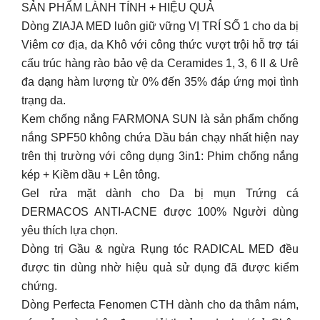
SẢN PHẨM LÀNH TÍNH + HIỆU QUẢ
Dòng ZIAJA MED luôn giữ vững VỊ TRÍ SỐ 1 cho da bị
Viêm cơ địa, da Khô với công thức vượt trội hỗ trợ tái
cấu trúc hàng rào bảo vệ da Ceramides 1, 3, 6 II & Urê
đa dạng hàm lượng từ 0% đến 35% đáp ứng mọi tình
trạng da.
Kem chống nắng FARMONA SUN là sản phẩm chống
nắng SPF50 không chứa Dầu bán chạy nhất hiện nay
trên thị trường với công dụng 3in1: Phim chống nắng
kép + Kiềm dầu + Lên tông.
Gel rửa mặt dành cho Da bị mụn Trứng cá
DERMACOS ANTI-ACNE được 100% Người dùng
yêu thích lựa chọn.
Dòng trị Gầu & ngừa Rụng tóc RADICAL MED đều
được tin dùng nhờ hiệu quả sử dụng đã được kiểm
chứng.
Dòng Perfecta Fenomen CTH dành cho da thâm nám,