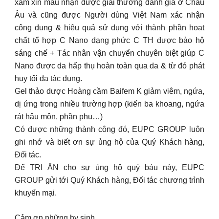
xám xỉn màu nhận được giải thưởng danh giá ở Châu
Âu và cũng được Người dùng Việt Nam xác nhận
công dụng & hiệu quả sử dụng với thành phần hoạt
chất tổ hợp C Nano dạng phức C TH được bảo hộ
sáng chế + Tác nhân vận chuyển chuyên biệt giúp C
Nano được da hấp thụ hoàn toàn qua da & từ đó phát
huy tối đa tác dụng.
Gel thảo dược Hoàng cầm Baifem K giảm viêm, ngứa,
dị ứng trong nhiều trường hợp (kiến ba khoang, ngứa
rát hậu môn, phần phụ…)
Có được những thành công đó, EUPC GROUP luôn
ghi nhớ và biết ơn sự ủng hộ của Quý Khách hàng,
Đối tác.
Để TRI ÂN cho sự ủng hộ quý báu này, EUPC
GROUP gửi tới Quý Khách hàng, Đối tác chương trình
khuyến mại.
Cảm ơn những hy sinh