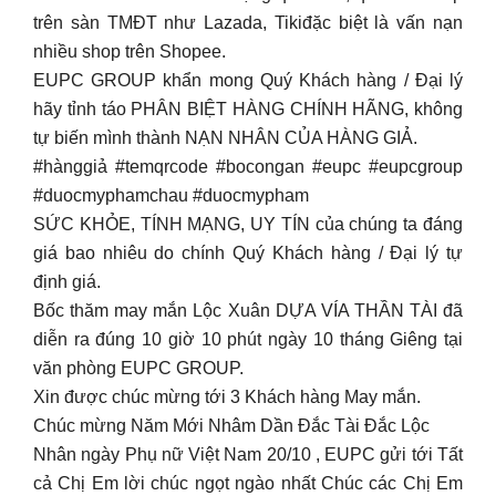
trên sàn TMĐT như Lazada, Tikiđặc biệt là vấn nạn
nhiều shop trên Shopee.
EUPC GROUP khẩn mong Quý Khách hàng / Đại lý
hãy tỉnh táo PHÂN BIỆT HÀNG CHÍNH HÃNG, không
tự biến mình thành NẠN NHÂN CỦA HÀNG GIẢ.
#hànggiả #temqrcode #bocongan #eupc #eupcgroup
#duocmyphamchau #duocmypham
SỨC KHỎE, TÍNH MẠNG, UY TÍN của chúng ta đáng
giá bao nhiêu do chính Quý Khách hàng / Đại lý tự
định giá.
Bốc thăm may mắn Lộc Xuân DỰA VÍA THẦN TÀI đã
diễn ra đúng 10 giờ 10 phút ngày 10 tháng Giêng tại
văn phòng EUPC GROUP.
Xin được chúc mừng tới 3 Khách hàng May mắn.
Chúc mừng Năm Mới Nhâm Dần Đắc Tài Đắc Lộc
Nhân ngày Phụ nữ Việt Nam 20/10 , EUPC gửi tới Tất
cả Chị Em lời chúc ngọt ngào nhất Chúc các Chị Em