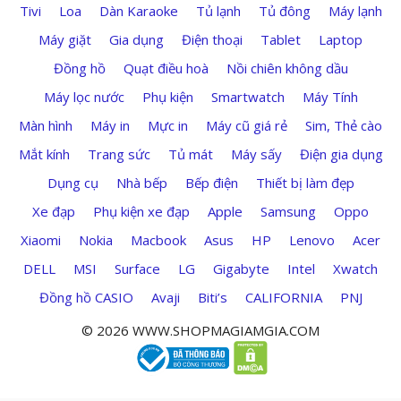
Tivi
Loa
Dàn Karaoke
Tủ lạnh
Tủ đông
Máy lạnh
Máy giặt
Gia dụng
Điện thoại
Tablet
Laptop
Đồng hồ
Quạt điều hoà
Nồi chiên không dầu
Máy lọc nước
Phụ kiện
Smartwatch
Máy Tính
Màn hình
Máy in
Mực in
Máy cũ giá rẻ
Sim, Thẻ cào
Mắt kính
Trang sức
Tủ mát
Máy sấy
Điện gia dụng
Dụng cụ
Nhà bếp
Bếp điện
Thiết bị làm đẹp
Xe đạp
Phụ kiện xe đạp
Apple
Samsung
Oppo
Xiaomi
Nokia
Macbook
Asus
HP
Lenovo
Acer
DELL
MSI
Surface
LG
Gigabyte
Intel
Xwatch
Đồng hồ CASIO
Avaji
Biti’s
CALIFORNIA
PNJ
© 2026 WWW.SHOPMAGIAMGIA.COM