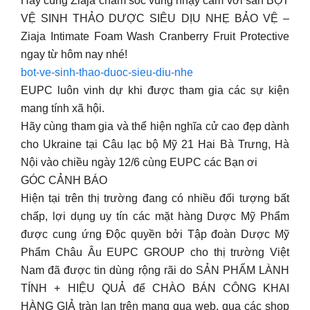
Hãy cùng Ziaja chăm sóc vùng nhạy cảm với sản BỌT
VỆ SINH THẢO DƯỢC SIÊU DỊU NHẸ BẢO VỆ –
Ziaja Intimate Foam Wash Cranberry Fruit Protective
ngay từ hôm nay nhé!
bot-ve-sinh-thao-duoc-sieu-diu-nhe
EUPC luôn vinh dự khi được tham gia các sự kiện
mang tính xã hội.
Hãy cùng tham gia và thể hiện nghĩa cử cao đẹp dành
cho Ukraine tại Câu lạc bộ Mỹ 21 Hai Bà Trưng, Hà
Nội vào chiều ngày 12/6 cùng EUPC các Bạn ơi
GÓC CẢNH BÁO
Hiện tại trên thị trường đang có nhiều đối tượng bất
chấp, lợi dụng uy tín các mặt hàng Dược Mỹ Phẩm
được cung ứng Độc quyền bởi Tập đoàn Dược Mỹ
Phẩm Châu Âu EUPC GROUP cho thị trường Việt
Nam đã được tin dùng rộng rãi do SẢN PHẨM LÀNH
TÍNH + HIỆU QUẢ để CHÀO BÁN CÔNG KHAI
HÀNG GIẢ tràn lan trên mạng qua web, qua các shop