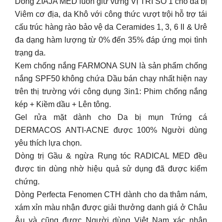
Dòng ZIAJA MED luôn giữ vững VỊ TRÍ SỐ 1 cho da bị
Viêm cơ địa, da Khô với công thức vượt trội hỗ trợ tái
cấu trúc hàng rào bảo vệ da Ceramides 1, 3, 6 II & Urê
đa dạng hàm lượng từ 0% đến 35% đáp ứng mọi tình
trạng da.
Kem chống nắng FARMONA SUN là sản phẩm chống
nắng SPF50 không chứa Dầu bán chạy nhất hiện nay
trên thị trường với công dụng 3in1: Phim chống nắng
kép + Kiềm dầu + Lên tông.
Gel rửa mặt dành cho Da bị mụn Trứng cá
DERMACOS ANTI-ACNE được 100% Người dùng
yêu thích lựa chọn.
Dòng trị Gầu & ngừa Rụng tóc RADICAL MED đều
được tin dùng nhờ hiệu quả sử dụng đã được kiểm
chứng.
Dòng Perfecta Fenomen CTH dành cho da thâm nám,
xám xỉn màu nhận được giải thưởng danh giá ở Châu
Âu và cũng được Người dùng Việt Nam xác nhận