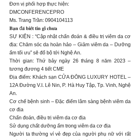
Đơn vị phối hợp thực hiện:
DMCONFERENCEPRO
Ms. Trang Trần: 0904104113
𝐁𝐚̣𝐧 đ𝐚̃ 𝐛𝐢𝐞̂́𝐭 𝐭𝐢𝐧 𝐠𝐢̀ 𝐜𝐡𝐮̛𝐚
SỰ KIỆN : “Cập nhật chẩn đoán & điều trị viêm da cơ
địa: Chăm sóc da hoàn hảo – Giảm viêm da – Dưỡng
ẩm tối ưu” sẽ đổ bộ tới Nghệ An.
Thời gian: Thứ bảy ngày 26 tháng 8 năm 2023 –
tương đương 4 tiết CME
Địa điểm: Khách sạn CỬA ĐÔNG LUXURY HOTEL –
12A Đường V.I. Lê Nin, P. Hà Huy Tập, Tp. Vinh, Nghệ
An.
Cơ chế bệnh sinh – Đặc điểm lâm sàng bệnh viêm da
cơ địa
Chẩn đoán, điều trị viêm da cơ địa
Sử dụng chất dưỡng ẩm trong viêm da cơ địa
Người ta thường ví vẻ đẹp của người phụ nữ với rất