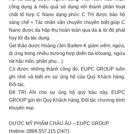
công dụng & hiệu quả sử dụng với thành phần hoạt
chất tổ hợp C Nano dạng phức C TH được bảo hộ
sáng chế + Tác nhân vận chuyển chuyên biệt giúp C
Nano được da hấp thụ hoàn toàn qua da & từ đó phát
huy tối đa tác dụng.
Gel thảo dược Hoàng cầm Baifem K giảm viêm, ngứa,
dị ứng trong nhiều trường hợp (kiến ba khoang, ngứa
rát hậu môn, phần phụ…)
Có được những thành công đó, EUPC GROUP luôn
ghi nhớ và biết ơn sự ủng hộ của Quý Khách hàng,
Đối tác.
Để TRI ÂN cho sự ủng hộ quý báu này, EUPC
GROUP gửi tới Quý Khách hàng, Đối tác chương trình
khuyến mại.
DƯỢC MỸ PHẨM CHÂU ÂU – EUPC GROUP
Hotline: 0868.557.115 (24/7)