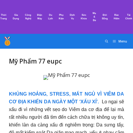
Chuyển
đến
Mẹ
Thời
Gia
Công
Điện
Du
Phụ
Dịch
Sức
Đời
Bảo
Tài
nội
&
Trang
Dụng
Nghệ
Máy
Lịch
Kiện
Vụ
Khỏe
Sống
Hiểm
Chính
Bé
dung
Menu
Mỹ Phẩm 77 eupc
KHỦNG HOẢNG, STRESS, MẤT NGỦ VÌ VIÊM DA
CƠ ĐỊA KHIẾN DA NGÀY MỘT ‘XẤU XÍ’.
Lo ngại sẽ
xấu đi vì những vết sẹo do Viêm da cơ địa để lại mà
rất nhiều người đã tìm đến cách chữa trị không uy tín,
khiến làn da càng xấu đi nghiêm trọng: Da sưng tấy,
đỏ mất kiểm soát Da giãn mao mạch, yếu & nhạy cảm