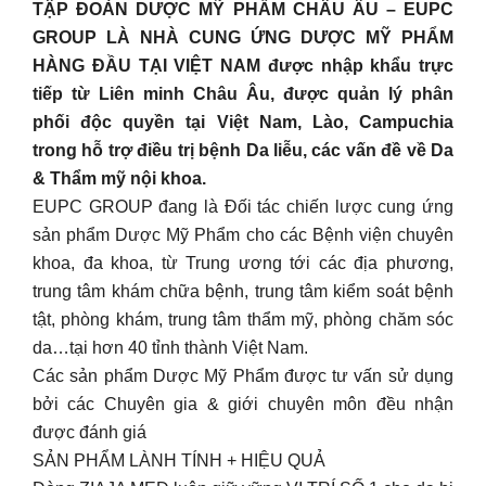
TẬP ĐOÀN DƯỢC MỸ PHẨM CHÂU ÂU – EUPC
GROUP LÀ NHÀ CUNG ỨNG DƯỢC MỸ PHẨM
HÀNG ĐẦU TẠI VIỆT NAM được nhập khẩu trực
tiếp từ Liên minh Châu Âu, được quản lý phân
phối độc quyền tại Việt Nam, Lào, Campuchia
trong hỗ trợ điều trị bệnh Da liễu, các vấn đề về Da
& Thẩm mỹ nội khoa.
EUPC GROUP đang là Đối tác chiến lược cung ứng
sản phẩm Dược Mỹ Phẩm cho các Bệnh viện chuyên
khoa, đa khoa, từ Trung ương tới các địa phương,
trung tâm khám chữa bệnh, trung tâm kiểm soát bệnh
tật, phòng khám, trung tâm thẩm mỹ, phòng chăm sóc
da…tại hơn 40 tỉnh thành Việt Nam.
Các sản phẩm Dược Mỹ Phẩm được tư vấn sử dụng
bởi các Chuyên gia & giới chuyên môn đều nhận
được đánh giá
SẢN PHẨM LÀNH TÍNH + HIỆU QUẢ