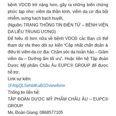
bệnh VDCĐ trở nặng hơn, gây ra những biến chứng
phức tạp như: viêm da thần kinh, viêm da cơ địa bội
nhiễm, sưng hạch bạch huyết,
(Nguồn: TRANG THÔNG TIN ĐIỆN TỬ – BỆNH VIỆN
DA LIỄU TRUNG ƯƠNG)
Để hiểu rõ hơn nữa về bệnh VDCĐ các Bạn có thể
tham dự vfa theo dõi sự kiện “Cập nhật chẩn đoán &
điều trị viêm da cơ địa: Chăm sóc da hoàn hảo – Giảm
viêm da – Dưỡng ẩm tối ưu”. Hoặc liên hệ Tập đoàn
Dược Mỹ phẩm Châu Âu EUPC® GROUP để được
hỗ trợ.
Link sự kiện:
1FAIpQLSehbIKaB1Dviewform
Thông tin liên hệ:
TẬP ĐOÀN DƯỢC MỸ PHẨM CHÂU ÂU – EUPC®
GROUP
Ms. Đoàn Giang: 0868577105