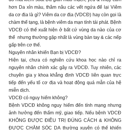
hơn Da xỉn màu, thâm nâu các vết ngứa để lại Viêm
da cơ địa là gì? Viêm da cơ địa (VDCĐ) hay còn gọi là
chàm thể tạng, là bệnh viêm da mạn tính tái phát. Bệnh
VDCĐ có thể xuất hiện ở bất cứ vùng da nào của cơ
thể nhưng thường gặp nhất là vùng bàn tay & các nếp
gấp trên cơ thể.
Nguyên nhân khiến Bạn bị VDCĐ?
Hiện tại, chưa có nghiên cứu khoa học nào chỉ ra
nguyên nhân chính xác gây ra VDCĐ. Tuy nhiên, các
chuyên gia y khoa khẳng định VDCĐ liên quan trực
tiếp đến yếu tố cơ địa và hoạt động quá mẫn của hệ
miễn dịch.
VDCĐ có nguy hiểm không?
Bệnh VDCĐ không nguy hiểm đến tính mạng nhưng
ảnh hưởng đến thẩm mỹ, giao tiếp. Nếu bệnh VDCĐ
KHÔNG ĐƯỢC ĐIỀU TRỊ ĐÚNG CÁCH & KHÔNG
ĐƯỢC CHĂM SÓC DA thường xuyên có thể khiến