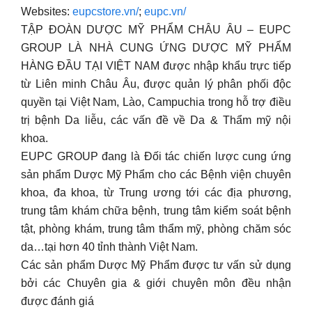
Websites:
eupcstore.vn/
;
eupc.vn/
TẬP ĐOÀN DƯỢC MỸ PHẨM CHÂU ÂU – EUPC
GROUP LÀ NHÀ CUNG ỨNG DƯỢC MỸ PHẨM
HÀNG ĐẦU TẠI VIỆT NAM được nhập khẩu trực tiếp
từ Liên minh Châu Âu, được quản lý phân phối độc
quyền tại Việt Nam, Lào, Campuchia trong hỗ trợ điều
trị bệnh Da liễu, các vấn đề về Da & Thẩm mỹ nội
khoa.
EUPC GROUP đang là Đối tác chiến lược cung ứng
sản phẩm Dược Mỹ Phẩm cho các Bệnh viện chuyên
khoa, đa khoa, từ Trung ương tới các địa phương,
trung tâm khám chữa bệnh, trung tâm kiểm soát bệnh
tật, phòng khám, trung tâm thẩm mỹ, phòng chăm sóc
da…tại hơn 40 tỉnh thành Việt Nam.
Các sản phẩm Dược Mỹ Phẩm được tư vấn sử dụng
bởi các Chuyên gia & giới chuyên môn đều nhận
được đánh giá