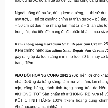
nạp đủ nước, độ ẩm để da dẻ lúc nào cũng căng mọng
Ngoài uống đủ nước, dùng kem dưỡng, … thì sử dụng x
mặt trời, … thì xịt khoáng chính là thần dược – bù ẩm
– 30 cm xịt đều nhẹ nhàng lên mặt từ 2 – 3 lần cho t
trong túi, nhỏ tiện để mang đi, đa phần khách mua siz
𝐊𝐞𝐦 𝐜𝐡𝐨̂́𝐧𝐠 𝐧𝐚̆́𝐧𝐠 𝐊𝐚𝐫𝐚𝐝𝐢𝐮𝐦 𝐒𝐧𝐚𝐢𝐥 𝐑𝐞
Kem chống nắng 𝐊𝐚𝐫𝐚𝐝𝐢𝐮𝐦 𝐒𝐧𝐚𝐢𝐥 𝐑𝐞𝐩𝐚𝐢𝐫 𝐒𝐮
gây ra, giúp da luôn căng mịn như tuổi 20 Em này có 
trang điểm
#BỘ ĐÔI HOÀNG CUNG 2IN1 270k
Tiện lợi cho khác
nhất Dưỡng da trắng sáng, làm mờ vết nám, tàn nha
mịn, căng bóng, tránh tình trạng bong tróc da 
#KHÔNG_TỐT Sản phẩm tốt #KHÔNG_RẺ. vừa rẻ vừa tốt
KẾT CHÍNH HÃNG 100% #kem hoàng cung chính 
#hoàngcungcamchínhhãng