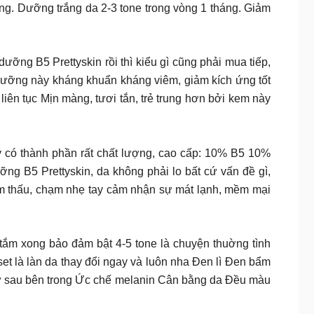
. Dưỡng trắng da 2-3 tone trong vòng 1 tháng. Giảm
 ai đã mua kem dưỡng B5 Prettyskin rồi thì kiểu gì cũng phải mua tiếp,
dưỡng này kháng khuẩn kháng viêm, giảm kích ứng tốt
ên tục Mịn màng, tươi tắn, trẻ trung hơn bởi kem này
y có thành phần rất chất lượng, cao cấp: 10% B5 10%
ng B5 Prettyskin, da không phải lo bất cứ vấn đề gì,
hẩm thấu, chạm nhẹ tay cảm nhận sự mát lạnh, mềm mại
ắm xong bảo đảm bật 4-5 tone là chuyện thuờng tình
set là làn da thay đổi ngay và luôn nha Đen lì Đen bẩm
 từ sau bên trong Ức chế melanin Cân bằng da Đều màu