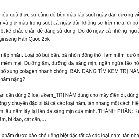
iệu quả thực sự cùng độ bền màu lâu suốt ngày dài, đường viề
i và giữ màu trong suốt cả ngày dài, không sợ trời mưa, đi bơ
hiết kế chắc chắn dễ dàng sử dụng. Do đó ngay cả những người
m ginseng Hàn Quốc 25k
nếp nhăn. Loại bỏ bụi bẩn, bã nhờn đồng thời làm mềm, dưỡng
a mềm mại. Dưỡng ẩm, dưỡng da sáng mịn, ngăn ngừa lão hóa
p da bổ sung colagen nhanh chóng. BAN ĐANG TÌM KEM TRỊ 
 nám nặng?
ần dùng 2 loại #kem_TRỊ NÁM dùng cho máy điện di, dùng th
g y chuyên đặc trị tất cả các loại nám, tàn nhang một cách h
nám lâu năm lấy lại làn da sáng mịn của mình. THÀNH PHẦN: K
m, bí đao, cát căn,…
ẩm được bào chế riêng biệt đặc tất cả các loại nám, tàn nha