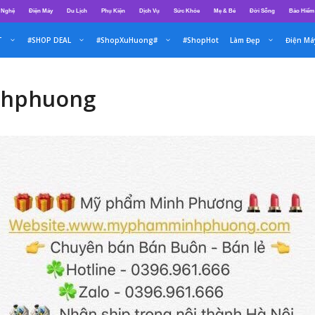
 Nghệ
Điện Máy
Du Lịch
Phụ Kiện
Dịch Vụ
Sức Khỏe
Mẹ & Bé
Đời Sống
Bảo Hiểm
T
#SHOP DEAL
#ShopXuHuong#
#ShopHot
Làm Đẹp
Điện Má
nhphuong