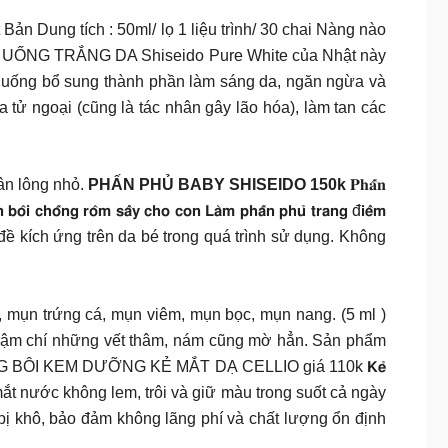
ật Bản Dung tích : 50ml/ lọ 1 liệu trình/ 30 chai Nàng nào
ƯỚC UỐNG TRẮNG DA Shiseido Pure White của Nhật này
c uống bổ sung thành phần làm sáng da, ngăn ngừa và
a tử ngoại (cũng là tác nhân gây lão hóa), làm tan các
ân lông nhỏ.
PHẤN PHỦ BABY SHISEIDO 150k
𝐏𝐡𝐚̂́𝐧
𝗶 𝗰𝗵𝗼̂́𝗻𝗴 𝗿𝗼̂𝗺 𝘀𝗮̂̉𝘆 𝗰𝗵𝗼 𝗰𝗼𝗻 𝗟𝗮̀𝗺 𝗽𝗵𝗮̂́𝗻 𝗽𝗵𝘂̉ 𝘁𝗿𝗮𝗻𝗴 đ𝗶𝗲̂̉𝗺
 đề kích ứng trên da bé trong quá trình sử dụng. Không
 đen, mụn trứng cá, mụn viêm, mụn bọc, mụn nang. (5 ml )
 Thậm chí những vết thâm, nám cũng mờ hẳn. Sản phẩm
HÁNG BÔI KEM DƯỠNG KẺ MẮT DẠ CELLIO giá 110k 𝗞𝗲̉
 Bút dạ kẻ mắt nước không lem, trôi và giữ màu trong suốt cả ngày
 bị khô, bảo đảm không lãng phí và chất lượng ổn định