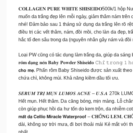
𝐂𝐎𝐋𝐋𝐀𝐆𝐄𝐍 𝐏𝐔𝐑𝐄 𝐖𝐇𝐈𝐓𝐄 𝐒𝐇𝐈𝐒𝐄𝐈𝐃𝐎500k
muốn da trắng đẹp lên mỗi ngày, giảm thâm nám trê
nhé! Đảm bảo sau 1 tháng sử dụng da trắng lên rõ r
điều trị các vết thâm, nám, đồi mồi, cho làn da đẹp, 
hắc tố đen sâu trong da (nguyên nhân gây nám và đồi 
Loại PW cũng có tác dụng làm trắng da, giúp da sáng
𝐫𝐨̂𝐦 𝐝𝐚̣𝐧𝐠 𝐧𝐞́𝐧 𝐁𝐚𝐛𝐲 𝐏𝐨𝐰𝐝𝐞𝐫 𝐒𝐡𝐢𝐬𝐞𝐢𝐝𝐨 𝙲𝚑𝚒̉ 𝚝𝚛𝚘𝚗𝚐 𝟷 𝚑𝚘̣̂
𝗰𝗵𝗼 𝗺𝗲̣. Phấn rôm Baby Shiseido được sản xuất th
chứa chì, không mùi. Khả năng kiềm dầu tối ưu.
𝑺𝑬𝑹𝑼𝑴 𝑻𝑹𝑰̣ 𝑴𝑼̣𝑵 𝑳𝑼𝑴𝑶𝑺 𝑨𝑪𝑵𝑬 – 𝑼.𝑺.
Hết mụn. Hết thâm. Da căng bóng, mịn màng. Lỗ chân
còn giúp phục hồi da hư tổn do kem trộn, da nhiễm
𝗺𝗮̆́𝘁 𝗱𝗮̣ 𝗖𝗲𝗹𝗹𝗶𝗼 𝗠𝗶𝗿𝗮𝗰𝗹𝗲 𝗪𝗮𝘁𝗲𝗿𝗽𝗿𝗼𝗼𝗳 
dài, không sợ trời mưa, đi bơi thoải mái Kẻ mắt với 
nhất.