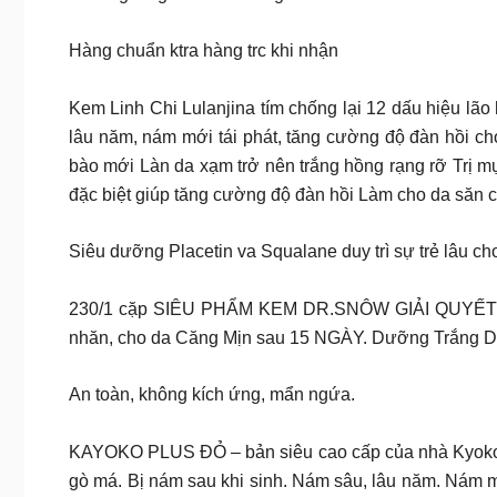
Hàng chuẩn ktra hàng trc khi nhận
Kem Linh Chi Lulanjina tím chống lại 12 dấu hiệu lão
lâu năm, nám mới tái phát, tăng cường độ đàn hồi cho
bào mới Làn da xạm trở nên trắng hồng rạng rỡ Trị m
đặc biệt giúp tăng cường độ đàn hồi Làm cho da săn c
Siêu dưỡng Placetin va Squalane duy trì sự trẻ lâu ch
230/1 cặp SIÊU PHẨM KEM DR.SNÔW GIẢI QUYẾT
nhăn, cho da Căng Mịn sau 15 NGÀY. Dưỡng Trắng D
An toàn, không kích ứng, mẩn ngứa.
KAYOKO PLUS ĐỎ – bản siêu cao cấp của nhà Kyoko
gò má. Bị nám sau khi sinh. Nám sâu, lâu năm. Nám 