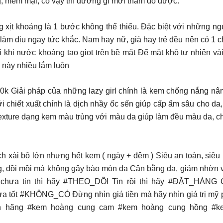
, mềm mại, có vậy thì dưỡng gì mới thấm đó được.
ịt khoáng là 1 bước không thể thiếu. Đặc biệt với những ngườ
, làm dịu ngay tức khắc. Nam hay nữ, già hay trẻ đều nên có 1
ới khi nước khoáng tạo giọt trên bề mặt Để mặt khô tự nhiên và
e này nhiều lắm luôn
𝐚𝐢𝐫 𝐒𝐮𝐧 𝐂𝐫𝐞𝐚𝐦 250k Giải pháp của những lazy girl chính là kem c
𝐧 𝐂𝐫𝐞𝐚𝐦 với chiết xuất chính là dịch nhầy ốc sến giúp cấp ẩm sâ
texture dạng kem màu trùng với màu da giúp làm đều màu da, c
h xài bộ lớn nhưng hết kem ( ngày + đêm ) Siêu an toàn, siêu 
ng, đồi mồi mà không gây bào mòn da Cân bằng da, giảm nhờn
Nếu chưa tin thì hãy #THEO_DÕI Tin rồi thì hãy #ĐẶT_HÀN
 #KHÔNG_CÓ Đừng nhìn giá tiền mà hãy nhìn giá trị mỹ phẩm c
hãng #kem hoàng cung cam #kem hoàng cung hồng #k