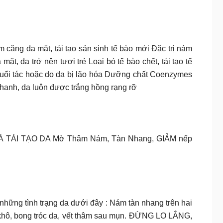
 căng da mặt, tái tạo sản sinh tế bào mới Đặc trị nám
, da trở nên tươi trẻ Loại bỏ tế bào chết, tái tạo tế
 tuổi tác hoặc do da bị lão hóa Dưỡng chất Coenzymes
nhanh, da luôn được trắng hồng rạng rỡ
TÁI TẠO DA Mờ Thâm Nám, Tàn Nhang, GIẢM nếp
 tình trạng da dưới đây : Nám tàn nhang trên hai
 khô, bong tróc da, vết thâm sau mụn. ĐỪNG LO LẮNG,