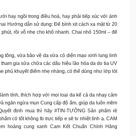
i hay ngồi trong điều hoà, hay phải tiếp xúc với ánh
 chai Hướng dẫn sử dụng: Để bình xịt cách xa mặt từ 20
i phút, rồi vỗ nhẹ cho khô nhanh. Chai nhỏ 150ml – để
hống nắng nâng tông, vừa bảo vệ da vừa có diện mạo xinh lung linh
u cho da, tham gia sửa chữa các dấu hiệu lão hóa da do tia UV
he phủ khuyết điểm nhẹ nhàng, có thể dùng như lớp lót
lành tính, thích hợp với mọi loại da kể cả da nhạy cảm
 và ngăn ngừa mụn Cung cấp độ ẩm, giúp da luôn mềm
G Quyết định mua thì hãy #TIN-TƯỞNG Sản phẩm rẻ
ó tốt không Ib trực tiếp e sẽ tv nhiệt tình ạ. CAM
em hoàng cung xanh Cam Kết Chuẩn Chính Hãng