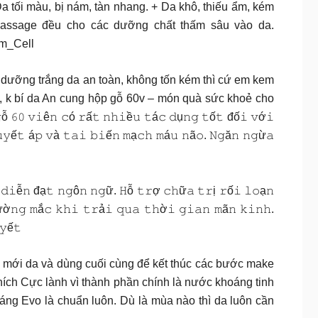
 Da tối màu, bị nám, tàn nhang. + Da khô, thiếu ẩm, kém
assage đều cho các dưỡng chất thấm sâu vào da.
m_Cell
́𝐜 Ce nào muốn dưỡng trắng da an toàn, không tốn kém thì cứ em kem
, k bí da An cung hộp gỗ 60v – món quà sức khoẻ cho
𝟼𝟶 𝚟𝚒ê𝚗 𝚌ó 𝚛ấ𝚝 𝚗𝚑𝚒ề𝚞 𝚝á𝚌 𝚍ụ𝚗𝚐 𝚝ố𝚝 đố𝚒 𝚟ớ𝚒
𝚢ế𝚝 á𝚙 𝚟à 𝚝𝚊𝚒 𝚋𝚒ế𝚗 𝚖ạ𝚌𝚑 𝚖á𝚞 𝚗ã𝚘. 𝙽𝚐ă𝚗 𝚗𝚐ừ𝚊
𝚍𝚒ễ𝚗 đạ𝚝 𝚗𝚐ô𝚗 𝚗𝚐ữ. 𝙷ỗ 𝚝𝚛ợ 𝚌𝚑ữ𝚊 𝚝𝚛ị 𝚛ố𝚒 𝚕𝚘ạ𝚗
ờ𝚗𝚐 𝚖ắ𝚌 𝚔𝚑𝚒 𝚝𝚛ả𝚒 𝚚𝚞𝚊 𝚝𝚑ờ𝚒 𝚐𝚒𝚊𝚗 𝚖ã𝚗 𝚔𝚒𝚗𝚑.
𝚢ế𝚝
 tươi mới da và dùng cuối cùng để kết thúc các bước make
hích Cực lành vì thành phần chính là nước khoáng tinh
áng Evo là chuẩn luôn. Dù là mùa nào thì da luôn cần