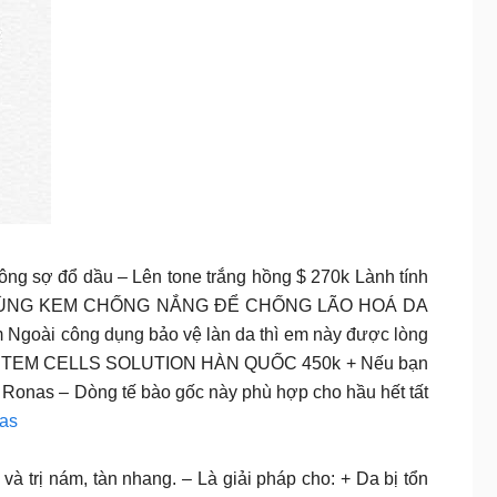
ng sợ đổ dầu – Lên tone trắng hồng $ 270k Lành tính
NÊN DÙNG KEM CHỐNG NẮNG ĐỂ CHỐNG LÃO HOÁ DA
Ngoài công dụng bảo vệ làn da thì em này được lòng
ONAS STEM CELLS SOLUTION HÀN QUỐC 450k + Nếu bạn
c Ronas – Dòng tế bào gốc này phù hợp cho hầu hết tất
as
à trị nám, tàn nhang. – Là giải pháp cho: + Da bị tổn