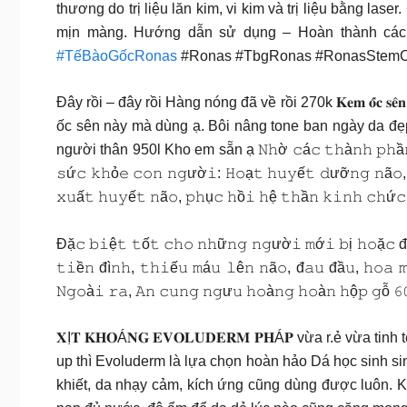
thương do trị liệu lăn kim, vi kim và trị liệu bằng la
mịn màng. Hướng dẫn sử dụng – Hoàn thành các 
#TếBàoGốcRonas
#Ronas #TbgRonas #RonasStemCel
Đây rồi – đây rồi Hàng nóng đã về rồi 270k 𝐊𝐞𝐦 𝐨̂́𝐜 𝐬𝐞̂𝐧 
ốc sên này mà dùng ạ. Bôi nâng tone ban ngày da đẹ
người thân 950l Kho em sẵn ạ 𝙽𝚑ờ 𝚌á𝚌 𝚝𝚑à𝚗𝚑 𝚙𝚑ầ𝚗 𝚝
𝚜ứ𝚌 𝚔𝚑ỏ𝚎 𝚌𝚘𝚗 𝚗𝚐ườ𝚒: 𝙷𝚘ạ𝚝 𝚑𝚞𝚢ế𝚝 𝚍ưỡ𝚗𝚐 𝚗ã𝚘, 
𝚡𝚞ấ𝚝 𝚑𝚞𝚢ế𝚝 𝚗ã𝚘, 𝚙𝚑ụ𝚌 𝚑ồ𝚒 𝚑ệ 𝚝𝚑ầ𝚗 𝚔𝚒𝚗𝚑 𝚌𝚑ứ
Đặ𝚌 𝚋𝚒ệ𝚝 𝚝ố𝚝 𝚌𝚑𝚘 𝚗𝚑ữ𝚗𝚐 𝚗𝚐ườ𝚒 𝚖ớ𝚒 𝚋ị 𝚑𝚘ặ𝚌 đ
𝚝𝚒ề𝚗 đì𝚗𝚑, 𝚝𝚑𝚒ế𝚞 𝚖á𝚞 𝚕ê𝚗 𝚗ã𝚘, đ𝚊𝚞 đầ𝚞, 𝚑𝚘𝚊 
𝙽𝚐𝚘à𝚒 𝚛𝚊, 𝙰𝚗 𝚌𝚞𝚗𝚐 𝚗𝚐ư𝚞 𝚑𝚘à𝚗𝚐 𝚑𝚘à𝚗 𝚑ộ𝚙 𝚐ỗ 𝟼
𝐗Ị𝐓 𝐊𝐇𝐎Á𝐍𝐆 𝐄𝐕𝐎𝐋𝐔𝐃𝐄𝐑𝐌 𝐏𝐇Á𝐏 vừa r.ẻ vừ
up thì Evoluderm là lựa chọn hoàn hảo Dá học sinh si
khiết, da nhạy cảm, kích ứng cũng dùng được luôn. K