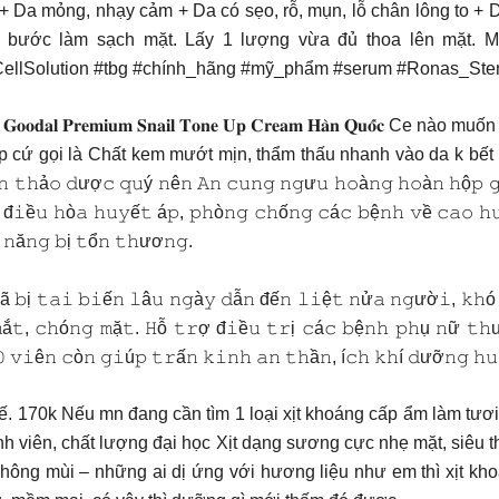
ser. + Da mỏng, nhạy cảm + Da có sẹo, rỗ, mụn, lỗ chân lông to +
bước làm sạch mặt. Lấy 1 lượng vừa đủ thoa lên mặt. M
lSolution #tbg #chính_hãng #mỹ_phẩm #serum #Ronas_Ste
𝐨𝐨𝐝𝐚𝐥 𝐏𝐫𝐞𝐦𝐢𝐮𝐦 𝐒𝐧𝐚𝐢𝐥 𝐓𝐨𝐧𝐞 𝐔𝐩 𝐂𝐫𝐞𝐚𝐦 𝐇𝐚̀𝐧 𝐐𝐮𝐨̂
p cứ gọi là Chất kem mướt mịn, thẩm thấu nhanh vào da k bết 
ả𝚘 𝚍ượ𝚌 𝚚𝚞ý 𝚗ê𝚗 𝙰𝚗 𝚌𝚞𝚗𝚐 𝚗𝚐ư𝚞 𝚑𝚘à𝚗𝚐 𝚑𝚘à𝚗 𝚑ộ𝚙 𝚐ỗ 
đ𝚒ề𝚞 𝚑ò𝚊 𝚑𝚞𝚢ế𝚝 á𝚙, 𝚙𝚑ò𝚗𝚐 𝚌𝚑ố𝚗𝚐 𝚌á𝚌 𝚋ệ𝚗𝚑 𝚟ề 𝚌𝚊𝚘 𝚑
 𝚗ă𝚗𝚐 𝚋ị 𝚝ổ𝚗 𝚝𝚑ươ𝚗𝚐.
ã 𝚋ị 𝚝𝚊𝚒 𝚋𝚒ế𝚗 𝚕â𝚞 𝚗𝚐à𝚢 𝚍ẫ𝚗 đế𝚗 𝚕𝚒ệ𝚝 𝚗ử𝚊 𝚗𝚐ườ𝚒, 𝚔𝚑ó 
ắ𝚝, 𝚌𝚑ó𝚗𝚐 𝚖ặ𝚝. 𝙷ỗ 𝚝𝚛ợ đ𝚒ề𝚞 𝚝𝚛ị 𝚌á𝚌 𝚋ệ𝚗𝚑 𝚙𝚑ụ 𝚗ữ 𝚝𝚑ư
𝟶 𝚟𝚒ê𝚗 𝚌ò𝚗 𝚐𝚒ú𝚙 𝚝𝚛ấ𝚗 𝚔𝚒𝚗𝚑 𝚊𝚗 𝚝𝚑ầ𝚗, í𝚌𝚑 𝚔𝚑í 𝚍ưỡ𝚗𝚐 𝚑
a tinh tế. 170k Nếu mn đang cần tìm 1 loại xịt khoáng cấp ẩm làm
nh viên, chất lượng đại học Xịt dạng sương cực nhẹ mặt, siêu t
hông mùi – những ai dị ứng với hương liệu như em thì xịt kho