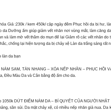
 hóa Giá :230k / kem 450k/ cặp ngày đêm Phục hồi da bị hư, làm
 da Dưỡng ẩm giúp giảm vết nhăn nơi vùng mắt, làm căng da mặt
ụn và làm mờ vết thâm do mụn để lại Giảm rõ các vết nhăn do
hắc, chống lại hiện tượng da bị chảy xệ Làn da trắng sáng rất 
o làn da bạn
 NÁM SẠM, TÀN NHANG – XÓA NẾP NHĂN – PHỤC HỒI VÀ 
a, Đều Màu Da và Cân bằng độ ẩm cho da.
 1050k DỨT ĐIỂM NÁM DA – BÍ QUYẾT CỦA NGƯỜI NHẬT những
mảng, sần sùi. Da mặt chảy xệ, có nhiều nếp nhăn già nua. Da