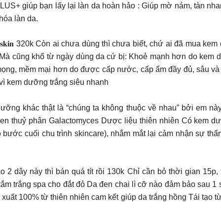
iúp bạn lấy lại làn da hoàn hảo : Giúp mờ nám, tàn nhang
hóa làn da.
𝐝𝐚 𝐇𝐲𝐝𝐫𝐚 𝐁𝟓 𝐏𝐫𝐞𝐭𝐭𝐲𝐬𝐤𝐢𝐧 320k Còn ai chưa dùng thì chưa biết, chứ
c Mà cũng khổ từ ngày dùng da cứ bị: Khoẻ mạnh hơn do kem 
mọng, mềm mại hơn do được cấp nước, cấp ẩm đầy đủ, sâu và li
n vì kem dưỡng trắng siêu nhanh
dưỡng khác thật là “chúng ta không thuộc về nhau” bởi em nà
gen thuỷ phân Galactomyces Dược liệu thiên nhiên Có kem dưỡ
vào bước cuối chu trình skincare), nhắm mắt lại cảm nhận sự t
ây này thì bán quá tít rồi 130k Chỉ cần bỏ thời gian 15p, t
 tắm trắng spa cho đắt đỏ Da đen chai lì cỡ nào đảm bảo sau 1 
t xuất 100% từ thiên nhiên cam kết giúp da trắng hồng Tái tạo