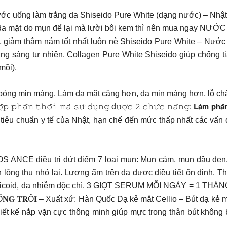
/1 hộp Nước uống làm trắng da Shiseido Pure White (dạng nước) – Nh
n da mặt do mụn để lại mà lười bôi kem thì nên mua ngay N
ệt, giảm thâm nám tốt nhất luôn nè Shiseido Pure White – Nướ
trắng sáng tự nhiên. Collagen Pure White Shiseido giúp chống ti
mồi).
 bóng mịn màng. Làm da mặt căng hơn, da mịn màng hơn, lỗ ch
𝚙 𝚙𝚑𝚊̂́𝚗 𝚝𝚑𝚘̂𝚒 𝚖𝚊̀ 𝚜𝚞̛̉ 𝚍𝚞̣𝚗𝚐 đ𝚞̛𝚘̛̣𝚌 𝟸 𝚌𝚑𝚞̛́𝚌 𝚗𝚊̆𝚗𝚐: 𝗟𝗮̀𝗺 𝗽𝗵𝗮̂́𝗻 𝗯𝗼̂
eo tiêu chuẩn y tế của Nhật, hạn chế đến mức thấp nhất các vấn
𝑨 270k LUMOS ANCE điều trị dứt điểm 7 loại mụn: Mụn cám, mụn đầu
 lông thu nhỏ lại. Lượng ẩm trên da được điều tiết ổn định.
 coticoid, da nhiễm độc chì. 3 GIỌT SERUM MỖI NGÀY = 1 T
– 𝐂𝐇Ố𝐍𝐆 𝐋𝐄𝐌, 𝐂𝐇Ố𝐍𝐆 𝐓𝐑Ô𝐈 – Xuất xứ: Hàn Quốc Dạ kẻ mắt Cellio –
thiết kế nắp vặn cực thông minh giúp mực trong thân bút không