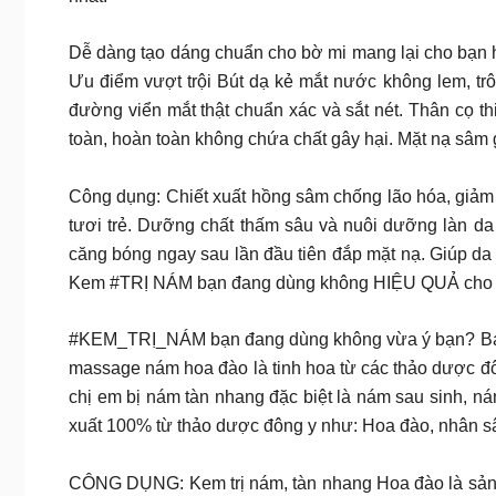
Dễ dàng tạo dáng chuẩn cho bờ mi mang lại cho bạn h
Ưu điểm vượt trội Bút dạ kẻ mắt nước không lem, trô
đường viển mắt thật chuẩn xác và sắt nét. Thân cọ t
toàn, hoàn toàn không chứa chất gây hại. Mặt nạ sâ
Công dụng: Chiết xuất hồng sâm chống lão hóa, giảm 
tươi trẻ. Dưỡng chất thấm sâu và nuôi dưỡng làn d
căng bóng ngay sau lần đầu tiên đắp mặt nạ. Giú
Kem #TRỊ NÁM bạn đang dùng không HIỆU QUẢ cho
#KEM_TRỊ_NÁM bạn đang dùng không vừa ý bạn? Bạn c
massage nám hoa đào là tinh hoa từ các thảo dược đôn
chị em bị nám tàn nhang đặc biệt là nám sau sinh, 
xuất 100% từ thảo dược đông y như: Hoa đào, nhân sâ
CÔNG DỤNG: Kem trị nám, tàn nhang Hoa đào là sản ph