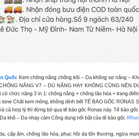
àn Quốc
Kem chống nắng chống trôi – Da không sợ nắng – Khô
cảm. XỊT CHỐNG NẮNG V7 – DÙ NẮNG HAY KHÔNG CŨNG 
 chức năng 3 in 1: chống nắng + chống lão hóa + trang điểm 
ị xuống tone Chất kem mỏng, không dính bết TẾ BÀO GỐC R
 giá cả hợp lý thì đừng bỏ qua tế bào gốc Ronas này. Tế bào gố
 Da khô – Da nhạy cảm Công dụng nổi bật của tế bào gốc
#Ron
 da, cấp ẩm, chống lão hóa, phục hồi da tổn thương, ngừa mụn v