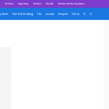
Tài Chính
Ngân Hàng
Vật Nuôi
Nhà Đất
Mã Giảm Giá Hôm Nay (New )
y Xanh
Thế Giới Di Động
Tiki
Lazada
Shopee
Tất Cả