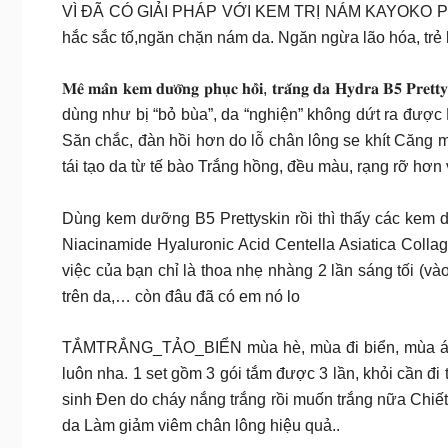
VÌ ĐÃ CÓ GIẢI PHÁP VỚI KEM TRỊ NÁM KAYOKO PLUS+ g
hắc sắc tố,ngăn chặn nám da. Ngăn ngừa lão hóa, trẻ 
𝐌𝐞̂ 𝐦𝐚̂̉𝐧 𝐤𝐞𝐦 𝐝𝐮̛𝐨̛̃𝐧𝐠 𝐩𝐡𝐮̣𝐜 𝐡𝐨̂̀𝐢, 𝐭𝐫𝐚̆́𝐧𝐠 
dùng như bị “bỏ bùa”, da “nghiện” không dứt ra đượ
Săn chắc, đàn hồi hơn do lỗ chân lông se khít Căng 
tái tạo da từ tế bào Trắng hồng, đều màu, rạng rỡ hơ
Dùng kem dưỡng B5 Prettyskin rồi thì thấy các kem 
Niacinamide Hyaluronic Acid Centella Asiatica Colla
việc của bạn chỉ là thoa nhẹ nhàng 2 lần sáng tối (
trên da,… còn đâu đã có em nó lo
TẮMTRẮNG_TẢO_BIỂN mùa hè, mùa đi biển, mùa áo 2 d
luôn nha. 1 set gồm 3 gói tắm được 3 lần, khỏi cần đi
sinh Đen do cháy nắng trắng rồi muốn trắng nữa Chiế
da Làm giảm viêm chân lông hiệu quả..