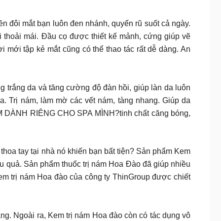
n đôi mắt bạn luôn đen nhánh, quyến rũ suốt cả ngày.
i thoải mái. Đầu cọ được thiết kế mảnh, cứng giúp vẽ
 mới tập kẻ mắt cũng có thể thao tác rất dễ dàng. An
 trắng da và tăng cường độ đàn hồi, giúp làn da luôn
. Trị nám, làm mờ các vết nám, tàng nhang. Giúp da
NÁM DÀNH RIÊNG CHO SPA MÌNH?tinh chất căng bóng,
oa tay tại nhà nó khiến bạn bất tiện? Sản phẩm Kem
iệu quả. Sản phẩm thuốc trị nám Hoa Đào đã giúp nhiều
em trị nám Hoa đào của công ty ThinGroup được chiết
ng. Ngoài ra, Kem trị nám Hoa đào còn có tác dụng vô