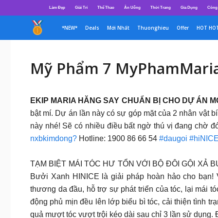
Chuyển
Làm Đẹp
Giải Trí
Thể Thao
Ăn Uống
Thời Trang
Gia Dụng
Công
đến
nội
*NEW*
Deals
Mới Nhất
Thuonghieu
Offer
HOT HO
dung
Mỹ Phẩm 7 MyPhamMari
EKIP MARIA HĂNG SAY CHUẨN BỊ CHO DỰ ÁN M
bật mí. Dự án lần này có sự góp mặt của 2 nhân vật 
này nhé! Sẽ có nhiều điều bất ngờ thú vị đang c
nxbkimdong?
Hotline: 1900 86 66 54
#daugoi
#hiNIC
TẠM BIỆT MÁI TÓC HƯ TỔN VỚI BỘ ĐÔI GỘI XẢ BƯỞI 
Bưởi Xanh HINICE là giải pháp hoàn hảo cho bạn! Vớ
thương da đầu, hỗ trợ sự phát triển của tóc, lại mái
động phủ mịn đều lên lớp biểu bì tóc, cải thiện tình 
quả mượt tóc vượt trội kéo dài sau chỉ 3 lần sử dụng