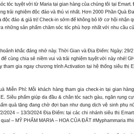
tóc tuyệt vời từ Maria tại gian hàng của chúng tôi tại Emart. 
những trải nghiệm độc đáo và thú vị nhất. Hơn 2000 Phần Quà
 độc đáo & giá trị! Check-in sớm để không bỏ lỡ cơ hội nhận 
 lựa những sản phẩm chăm sóc tóc phù hợp nhất với nhu cầu củ
hoảnh khắc đáng nhớ này. Thời Gian và Địa Điểm: Ngày: 29/2 –
a để cùng chia sẻ niềm vui và trải nghiệm tuyệt vời này n
 tham gia ngay chương trình Activation tại hệ thống siêu th
uà Miễn Phí: Mỗi khách hàng tham gia check-in tại gian hà
u phẩm giúp da đầu & chân tóc sạch gàu, ngăn rụng cực
hẩm quà tặng đang chờ đợi bạn như dung dịch vệ sinh phụ nữ 
9/2/2024 – 13/3/2024 Địa Điểm: tại các chi nhánh siêu thị Em
 quà qua! – MỸ PHẨM MARIA – HOA CỦA ĐẤT #Myphammaria #hini