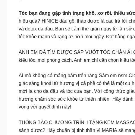
Tóc bạn đang gặp tình trạng khô, xơ rối, thiếu sứ
hiệu quả? HINICE dầu gội thảo dược là câu trả lời cho
và detox da đầu. Bạn sẽ cảm thư giãn ngay từ lần sử 
tóc khỏe mạnh và rạng rỡ hơn mỗi ngày. Đặt hàng ng
ANH EM ĐÃ TÌM ĐƯỢC SÁP VUỐT TÓC CHÂN ÁI CHƯA? Đà
kiểu tóc, mọi phong cách. Anh em chỉ cần chọn kiểu tó
Ai mà không có mảng bám trên răng Sắm em nsm Clori
giác sảng khoái từ hương vị cà phê có thể là một cú
mới lạ cho da đầu và tóc của bạn. Với công thức già
hướng chăm sóc sức khỏe từ thiên nhiên. Hãy dành 
vọng với quyết định này!
THÔNG BÁO CHƯƠNG TRÌNH TẶNG KEM MASSAGE DA Đ
sánh được? Hãy chuẩn bị tinh thần vì MARIA sẽ man