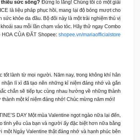
à thiếu sức sống?
Đừng lo lắng! Chúng tôi có một giải
NICE là liệu pháp phục hồi, mang lại độ bóng mượt cho
 sức khỏe da đầu. Bộ đôi này là một trải nghiệm thú vị
 khoái sau mỗi lần chạm vào tóc. Hãy thử ngay Combo
A – HOA CỦA ĐẤT Shopee:
shopee.vn/mariaofficialstore
tốt lành từ mọi người. Năm nay, trong không khí hân
 nhận lì xì đã tạo nên những kỉ niệm đáng nhớ và gắn
 chắc chắn sẽ tiếp tục cùng nhau hướng về những thành
rở thành một kỉ niệm đáng nhớ! Chúc mừng năm mới!
E’S DAY Một mùa Valentine ngọt ngào nữa lại đến,
ho tình yêu của bạn và người ấy đặc biệt hơn nữa bằng
i một Ngày Valentine thật đáng nhớ và hạnh phúc bên