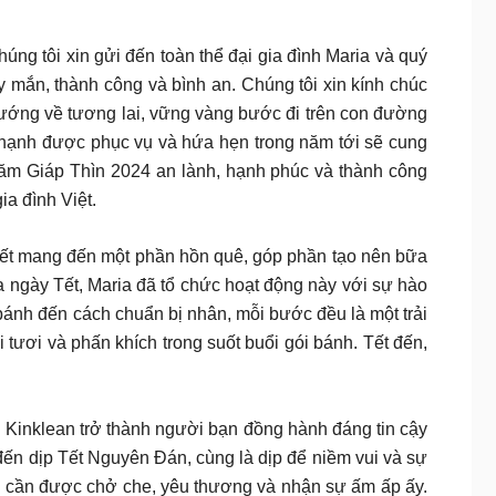
úng tôi xin gửi đến toàn thể đại gia đình Maria và quý
mắn, thành công và bình an. Chúng tôi xin kính chúc
 hướng về tương lai, vững vàng bước đi trên con đường
n hạnh được phục vụ và hứa hẹn trong năm tới sẽ cung
năm Giáp Thìn 2024 an lành, hạnh phúc và thành công
ia đình Việt.
Tết mang đến một phần hồn quê, góp phần tạo nên bữa
 ngày Tết, Maria đã tổ chức hoạt động này với sự hào
bánh đến cách chuẩn bị nhân, mỗi bước đều là một trải
tươi và phấn khích trong suốt buổi gói bánh. Tết đến,
Kinklean trở thành người bạn đồng hành đáng tin cậy
 đến dịp Tết Nguyên Đán, cùng là dịp để niềm vui và sự
ng cần được chở che, yêu thương và nhận sự ấm ấp ấy.