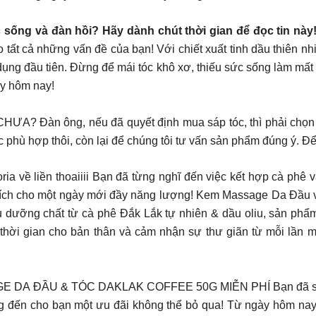
c sống và đàn hồi? Hãy dành chút thời gian để đọc tin này
 tất cả những vấn đề của bạn! Với chiết xuất tinh dầu thiên n
dụng đầu tiên. Đừng để mái tóc khô xơ, thiếu sức sống làm mấ
ay hôm nay!
n ông, nếu đã quyết định mua sáp tóc, thì phải chọn thi
c phù hợp thôi, còn lại để chúng tôi tư vấn sản phẩm đúng ý. Đ
a về liền thoaiiii Bạn đã từng nghĩ đến việc kết hợp cà phê
 hích cho một ngày mới đầy năng lượng! Kem Massage Da Đầu v
u dưỡng chất từ cà phê Đắk Lắk tự nhiên & dầu oliu, sản phẩ
thời gian cho bản thân và cảm nhận sự thư giãn từ mỗi lần m
ẦU & TÓC DAKLAK COFFEE 50G MIỄN PHÍ Bạn đã sẵn sàng 
g đến cho bạn một ưu đãi không thể bỏ qua! Từ ngày hôm nay