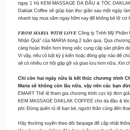
ngay 1 hũ KEM MASSAGE DA ĐẦU & TÓC DAKLAK COFF
Daklak Coffee sẽ giúp bạn thư giãn sau một ngày là
nhanh tay mua sắm ngay hôm nay để không bỏ lỡ cơ h
𝑭𝑹𝑶𝑴 𝑴𝑨𝑹𝑰𝑨 𝑾𝑰𝑻𝑯 𝑳𝑶𝑽𝑬 Công ty Tnhh Mỹ
Nhận Quà” của MARIA trong 2 tuần qua. Qua chương 
càng hoàn thiện hơn trong việc cung cấp sản phẩm dịch
Vì vậy, nếu có bất kỳ ý kiến hoặc đóng góp nào để chún
sẽ có nhiều cơ hội gặp gỡ và giao lưu hơn nữa. Xin 
Chỉ còn hai ngày nữa là kết thúc chương trìn
Maria sẽ không còn lâu nữa, vậy nên các bạn đừn
EMART Thể lệ tham gia chương trình cực kỳ đơn giản
KEM MASSAGE DAKLAK COFFEE cho da đầu & tóc, đến
phí. Đừng quên rủ rê bạn bè, người thân cùng đến th
Hãy thường xuyên theo dõi fanpage để cập nhật thôn