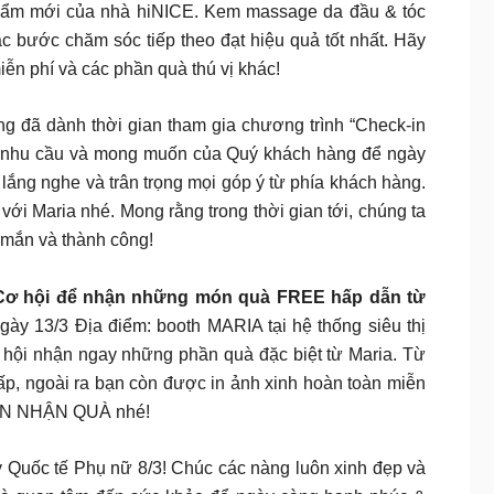
ẩm mới của nhà hiNICE. Kem massage da đầu & tóc
 bước chăm sóc tiếp theo đạt hiệu quả tốt nhất. Hãy
n phí và các phần quà thú vị khác!
hàng đã dành thời gian tham gia chương trình “Check-in
h, nhu cầu và mong muốn của Quý khách hàng để ngày
 lắng nghe và trân trọng mọi góp ý từ phía khách hàng.
 với Maria nhé. Mong rằng trong thời gian tới, chúng ta
 mắn và thành công!
 Cơ hội để nhận những món quà FREE hấp dẫn từ
ày 13/3 Địa điểm: booth MARIA tại hệ thống siêu thị
 hội nhận ngay những phần quà đặc biệt từ Maria. Từ
ngoài ra bạn còn được in ảnh xinh hoàn toàn miễn
CK-IN NHẬN QUÀ nhé!
 Quốc tế Phụ nữ 8/3! Chúc các nàng luôn xinh đẹp và