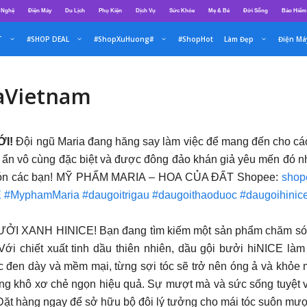
 Nghệ
Điện Máy
Du Lịch
Phụ Kiện
Dịch Vụ
Sức Khỏe
Mẹ & Bé
Đời Sống
Bảo Hiểm
T
#SHOP DEAL
#ShopXuHuong#
#ShopHot
Làm Đẹp
Điện Má
aVietnam
ỚI!
Đội ngũ Maria đang hăng say làm việc để mang đến cho c
bí ẩn vô cùng đặc biệt và được đông đảo khán giả yêu mến đó
hờ đón các bạn! MỸ PHẨM MARIA – HOA CỦA ĐẤT Shopee:
shope
E
#MyphamMaria
#daugoitrigau
#daugoithaoduoc
#daugoihinic
XANH HINICE! Bạn đang tìm kiếm một sản phẩm chăm sóc tó
i chiết xuất tinh dầu thiên nhiên, dầu gội bưởi hiNICE làm
 tóc đen dày và mềm mại, từng sợi tóc sẽ trở nên óng ả và khỏe
trạng khô xơ chẻ ngọn hiệu quả. Sự mượt mà và sức sống tuyệt 
. Đặt hàng ngay để sở hữu bộ đôi lý tưởng cho mái tóc suôn mượ