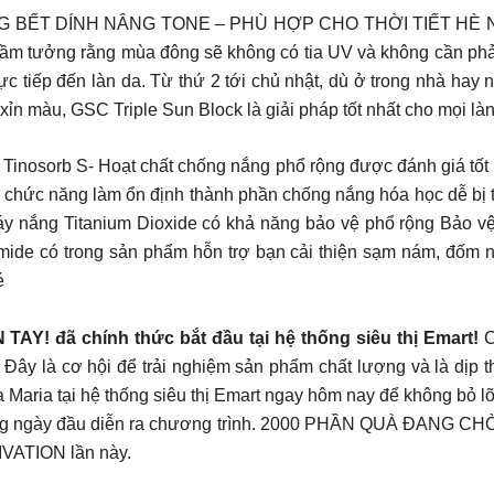
ẾT DÍNH NÂNG TONE – PHÙ HỢP CHO THỜI TIẾT HÈ NÓN
lầm tưởng rằng mùa đông sẽ không có tia UV và không cần phả
trực tiếp đến làn da. Từ thứ 2 tới chủ nhật, dù ở trong nhà ha
n màu, GSC Triple Sun Block là giải pháp tốt nhất cho mọi làn d
 Tinosorb S- Hoạt chất chống nắng phổ rộng được đánh giá tốt
i chức năng làm ổn định thành phần chống nắng hóa học dễ bị 
cháy nắng Titanium Dioxide có khả năng bảo vệ phổ rộng Bảo 
inamide có trong sản phẩm hỗn trợ bạn cải thiện sạm nám, đốm
é
Y! đã chính thức bắt đầu tại hệ thống siêu thị Emart!
C
ơ hội để trải nghiệm sản phẩm chất lượng và là dịp thỏa
a Maria tại hệ thống siêu thị Emart ngay hôm nay để không bỏ l
áng ngày đầu diễn ra chương trình. 2000 PHẦN QUÀ ĐANG C
TIVATION lần này.