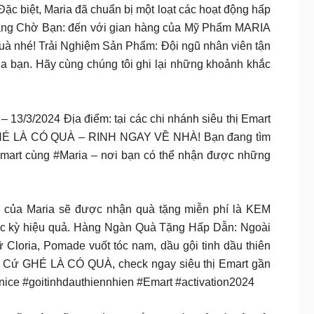
Đặc biệt, Maria đã chuẩn bị một loạt các hoạt động hấp
 Đang Chờ Bạn: đến với gian hàng của Mỹ Phẩm MARIA
quà nhé! Trải Nghiệm Sản Phẩm: Đội ngũ nhân viên tận
a bạn. Hãy cùng chúng tôi ghi lại những khoảnh khắc
 13/3/2024 Địa điểm: tại các chi nhánh siêu thị Emart
hé! GHÉ LÀ CÓ QUÀ – RINH NGAY VỀ NHÀ! Bạn đang tìm
ị Emart cùng #Maria – nơi bạn có thể nhận được những
ng của Maria sẽ được nhận quà tặng miễn phí là KEM
 kỳ hiệu quả. Hàng Ngàn Quà Tặng Hấp Dẫn: Ngoài
Cloria, Pomade vuốt tóc nam, dầu gội tinh dầu thiên
art Cứ GHÉ LÀ CÓ QUÀ, check ngay siêu thị Emart gần
ce #goitinhdauthiennhien #Emart #activation2024