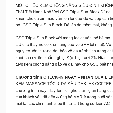
MỘT CHIẾC KEM CHỐNG NẮNG SIÊU ĐỈNH KHÔNG B
Thời Tiết Hanh Khô Với GSC Triple Sun Block Đừng 
khiến cho da xỉn màu vẫn len lỏi đâu đó và tiếp cận 
bởi GSC Triple Sun Block. Để làn da mềm mại, không xỉ
GSC Triple Sun Block với màng lọc chuẩn thế hệ mới:
EU cho thấy nó có khả năng bảo vệ SPF tốt nhất). Vớ
nguy cơ tổn thương da, bảo vệ da tránh tình trạng 
khỏi tia cực tím khắc nghiệt Đặc biệt, với 2% Niac
tuýp kem chống nắng bảo vệ da, hãy cho GSC biết nh
Chương trình CHECK-IN NGAY – NHẬN QUÀ LIỀN TA
KEM MASSAGE TÓC & DA ĐẦU DAKLAK COFFEE. Đây là c
chương trình này! Hãy lên lịch ghé thăm gian hàng củ
của khách yêu đã đến & ủng hộ MARIA trong buổi s
mặt tại các chi nhánh siêu thị Emart trong sự kiện AC