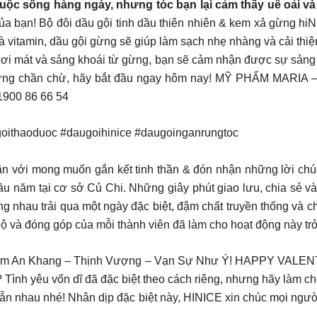
 cuộc sống hàng ngày, nhưng tóc bạn lại cảm thấy uể oải v
của bạn! Bộ đôi dầu gội tinh dầu thiên nhiên & kem xả gừng hi
à vitamin, dầu gội gừng sẽ giúp làm sạch nhẹ nhàng và cải thiện
ươi mát và sảng khoái từ gừng, bạn sẽ cảm nhận được sự sảng
. Đừng chần chừ, hãy bắt đầu ngay hôm nay! MỸ PHẨM MARI
1900 86 66 54
oithaoduoc #daugoihinice #daugoinganrungtoc
n với mong muốn gắn kết tinh thần & đón nhận những lời chúc 
u năm tại cơ sở Củ Chi. Những giây phút giao lưu, chia sẻ và
ng nhau trải qua một ngày đặc biệt, đậm chất truyền thống và
hộ và đóng góp của mỗi thành viên đã làm cho hoạt động này t
ăm An Khang – Thịnh Vượng – Vạn Sự Như Ý! HAPPY VALENTIN
 Tình yêu vốn dĩ đã đặc biệt theo cách riêng, nhưng hãy làm c
n nhau nhé! Nhân dịp đặc biệt này, HINICE xin chúc mọi ngườ