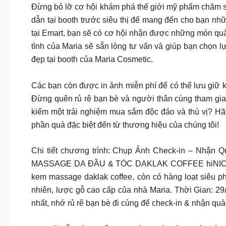
Đừng bỏ lỡ cơ hội khám phá thế giới mỹ phẩm chăm sóc 
dẫn tại booth trước siêu thị để mang đến cho bạn 
tại Emart, bạn sẽ có cơ hội nhận được những món quà
tình của Maria sẽ sẵn lòng tư vấn và giúp bạn chọn
đẹp tại booth của Maria Cosmetic.
Các bạn còn được in ảnh miễn phí để có thể lưu giữ k
Đừng quên rủ rê bạn bè và người thân cùng tham gi
kiếm một trải nghiệm mua sắm độc đáo và thú vị? Hãy
phần quà đặc biệt đến từ thương hiệu của chúng tôi!
Chi tiết chương trình: Chụp Ảnh Check-in – Nhận Q
MASSAGE DA ĐẦU & TÓC DAKLAK COFFEE hiNICE. Siê
kem massage daklak coffee, còn có hàng loạt siêu p
nhiên, lược gỗ cao cấp của nhà Maria. Thời Gian: 2
nhất, nhớ rủ rê bạn bè đi cùng để check-in & nhận