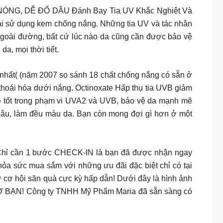
G, DỄ ĐỔ DẦU Đánh Bay Tia UV Khắc Nghiệt Và
i sử dụng kem chống nắng. Những tia UV và tác nhân
y ngoài đường, bất cứ lúc nào da cũng cần được bảo vệ
a, mọi thời tiết.
 nhất( (năm 2007 so sánh 18 chất chống nắng có sẵn ở
thoái hóa dưới nắng. Octinoxate Hấp thụ tia UVB giảm
vệ tốt trong phạm vi UVA2 và UVB, bảo vệ da mạnh mẽ
 nâu, làm đều màu da. Bạn còn mong đợi gì hơn ở một
hỉ cần 1 bước CHECK-IN là bạn đã được nhận ngay
 sức mua sắm với những ưu đãi đặc biệt chỉ có tại
ỡ cơ hội săn quà cực kỳ hấp dẫn! Dưới đây là hình ảnh
HỜ BẠN! Công ty TNHH Mỹ Phẩm Maria đã sẵn sàng có