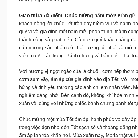
Giao thừa đã điểm. Chúc mừng năm mới!
Kính gửi 
khách hàng lời chúc Tết tràn đầy niềm vui và hạnh 
quý vị và gia đình một năm mới phồn thịnh, thành côn
thành công và phát triển. Cảm ơn quý khách hàng đã 
cấp những sản phẩm có chất lượng tốt nhất và mới n
viên mãn! Trân trọng. Bánh chưng và bánh tét – hai loạ
Với hương vị ngọt ngào của lá chuối, cơm nếp thơm 
cơm sum vầy, ấm áp của gia đình vào dịp Tết. Với mo
hứng và tình yêu thương các anh chị em nhân viên. Mọ
nghiệm đáng nhớ. Bên cạnh đó, không khí hòa mình vào
xuân về, cùng với những chiếc bánh chưng bánh tét tự
Chúc mừng một mùa Tết ấm áp, hạnh phúc và đầy ắp n
trong việc dọn nhà đón Tết sạch sẽ và thoáng đãng nhấ
ấm áp lan tỏa khắp nơi. Mùa xuân này, Maria thật vu