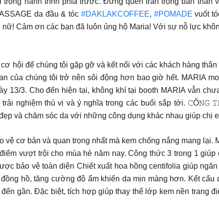
 trong hành trình phía trước. Đừng quên trân trọng bản thâ
SSAGE da đầu & tóc
#DAKLAKCOFFEE
,
#POMADE
vuốt t
nữ! Cảm ơn các bạn đã luôn ủng hộ Maria! Với sự nỗ lực không
i để chúng tôi gặp gỡ và kết nối với các khách hàng thân yêu
n của chúng tôi trở nên sôi động hơn bao giờ hết. MARIA mong
ày 13/3. Cho đến hiện tại, không khí tại booth MARIA vẫn ch
nghiệm thú vị và ý nghĩa trong các buổi sắp tới. 𝙲Ô𝙽𝙶 𝚃𝙷Ứ𝙲 
 làm đẹp và chăm sóc da với những công dụng khác nhau giúp chị
ảo vệ cơ bản và quan trọng nhất mà kem chống nắng mang lại. M
điểm vượt trội cho mùa hè năm nay. Công thức 3 trong 1 giúp
được bảo vệ toàn diện Chiết xuất hoa hồng centifolia giúp ngăn
ng đồng hồ, tăng cường độ ẩm khiến da mịn màng hơn. Kết cấu
 đến gần. Đặc biệt, tích hợp giúp thay thế lớp kem nền trang 