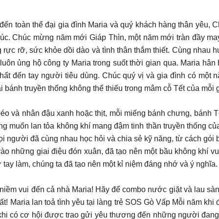
đến toàn thể đại gia đình Maria và quý khách hàng thân yêu, Ch
phúc. Chúc mừng năm mới Giáp Thìn, một năm mới tràn đầy may 
g rực rỡ, sức khỏe dồi dào và tình thân thắm thiết. Cùng nhau
luôn ủng hộ công ty Maria trong suốt thời gian qua. Maria hâ
hất đến tay người tiêu dùng. Chúc quý vị và gia đình có một 
i bánh truyền thống không thể thiếu trong mâm cỗ Tết của mỗi g
béo và nhân đậu xanh hoặc thịt, mỗi miếng bánh chưng, bánh 
ng muốn lan tỏa không khí mang đậm tinh thần truyền thống của
i người đã cùng nhau học hỏi và chia sẻ kỹ năng, từ cách gói 
 những giai điệu đón xuân, đã tạo nên một bầu không khí vui 
 tay làm, chúng ta đã tạo nên một kỉ niệm đáng nhớ và ý nghĩa.
iềm vui đến cả nhà Maria! Hãy để combo nước giặt và lau sàn 
t! Maria lan toả tình yêu tại làng trẻ SOS Gò Vấp Mỗi năm khi
i khi có cơ hội được trao gửi yêu thương đến những người đa