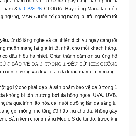
n và quan tâm đến sức khỏe để ngày càng hạnh phúc &
óc nam &
#DDVSPN
CLORIA. Hãy cùng Maria tạo nên
 ngừng, MARIA luôn cố gắng mang lại trải nghiệm tốt
, từ đó lắng nghe và cải thiện dịch vụ ngày càng tốt
 muốn mang lại giá trị tốt nhất cho mỗi khách hàng.
ưa có dấu hiệu hạ nhiệt. Chân thành cảm ơn sự ủng hộ
𝙱Ả𝙾 𝚅Ệ 𝙳𝙰 𝟹 𝚃𝚁𝙾𝙽𝙶 𝟷 ĐẾ𝙽 𝚃Ừ 𝙺𝙴𝙼 𝙲𝙷Ố𝙽𝙶
 em nuôi dưỡng và duy trì làn da khỏe mạnh, mịn màng.
ột gợi ý cho phái đẹp là sản phẩm bảo vệ da 3 trong 1
 da không bị tổn thương bởi tia hồng ngoại UVA, UVB,
 ngừa quá trình lão hóa da, nuôi dưỡng làn da sáng tự
 dạng gel mỏng nhẹ tăng độ hấp thụ cho da, không gây
điểm. Sắm kem chống nắng Medic S để túi đồ, trước khi