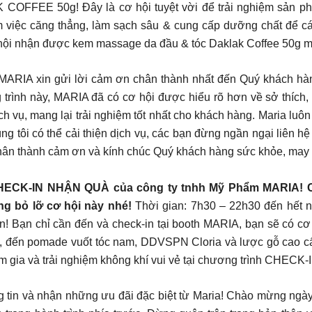
EE 50g! Đây là cơ hội tuyệt vời để trải nghiệm sản ph
m việc căng thẳng, làm sạch sâu & cung cấp dưỡng chất để các
ội nhận được kem massage da đầu & tóc Daklak Coffee 50g miễ
 Phẩm MARIA xin gửi lời cảm ơn chân thành nhất đến Quý khách 
trình này, MARIA đã có cơ hội được hiểu rõ hơn về sở thíc
 vụ, mang lại trải nghiệm tốt nhất cho khách hàng. Maria luôn
g tôi có thể cải thiện dịch vụ, các bạn đừng ngần ngại liên hệ
chân thành cảm ơn và kính chúc Quý khách hàng sức khỏe, may
h CHECK-IN NHẬN QUÀ của công ty tnhh Mỹ Phẩm MARIA!
g bỏ lỡ cơ hội này nhé!
Thời gian: 7h30 – 22h30 đến hết ng
! Bạn chỉ cần đến và check-in tại booth MARIA, bạn sẽ có cơ
 pomade vuốt tóc nam, DDVSPN Cloria và lược gỗ cao cấp, 
am gia và trải nghiệm không khí vui vẻ tại chương trình CHE
g tin và nhận những ưu đãi đặc biệt từ Maria! Chào mừng ngày