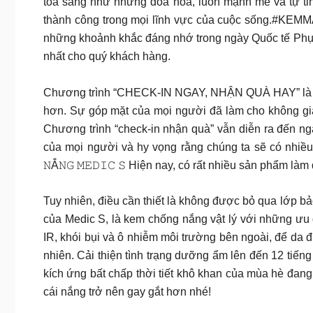
tỏa sáng như những đóa hoa, luôn mạnh mẽ và tự tin
thành công trong mọi lĩnh vực của cuộc sống.
#KEMMA
những khoảnh khắc đáng nhớ trong ngày Quốc tế Phụ 
nhất cho quý khách hàng.
Chương trình “CHECK-IN NGAY, NHẬN QUÀ HAY” là cơ hộ
hơn. Sự góp mặt của mọi người đã làm cho không gia
Chương trình “check-in nhận quà” vẫn diễn ra đến ng
của mọi người và hy vọng rằng chúng ta sẽ có nhiều trải 
𝙽Ắ𝙽𝙶 𝙼𝙴𝙳𝙸𝙲 𝚂 Hiện nay, có rất nhiều sản phẩm
Tuy nhiên, điều cần thiết là không được bỏ qua lớp b
của Medic S, là kem chống nắng vật lý với những ưu 
IR, khói bụi và ô nhiễm môi trường bên ngoài, để da 
nhiên. Cải thiện tình trạng dưỡng ẩm lên đến 12 tiế
kích ứng bất chấp thời tiết khô khan của mùa hè đang
cái nắng trở nên gay gắt hơn nhé!