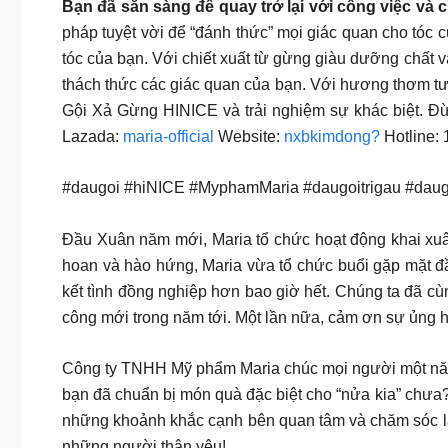
Bạn đã sẵn sàng để quay trở lại với công việc và
pháp tuyệt vời để “đánh thức” mọi giác quan cho tóc 
tóc của bạn. Với chiết xuất từ gừng giàu dưỡng chất v
thách thức các giác quan của bạn. Với hương thơm t
Gội Xả Gừng HINICE và trải nghiệm sự khác biệt
Lazada:
maria-official
Website:
nxbkimdong?
Hotline: 
#daugoi #hiNICE #MyphamMaria #daugoitrigau #daug
Đầu Xuân năm mới, Maria tổ chức hoạt động khai xuâ
hoan và hào hứng, Maria vừa tổ chức buổi gặp mặt đầ
kết tình đồng nghiệp hơn bao giờ hết. Chúng ta đã cù
công mới trong năm tới. Một lần nữa, cảm ơn sự ủng 
Công ty TNHH Mỹ phẩm Maria chúc mọi người một n
bạn đã chuẩn bị món quà đặc biệt cho “nửa kia” chưa?
những khoảnh khắc cạnh bên quan tâm và chăm sóc lẫ
những người thân yêu!