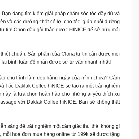
!
Bạn đang tìm kiếm giải pháp chăm sóc tóc đầy đủ và
hiên và các dưỡng chất có lợi cho tóc, giúp nuôi dưỡng
t tự tin! Chọn dầu gội thảo dược HINICE để sở hữu mái
ệt chuẩn. Sản phẩm của Cloria tự tin cân được mọi
ể lại bình luận để nhận được sự tư vấn nhanh nhất!
 vào chu trình làm đẹp hàng ngày của mình chưa? Cảm
à Tóc Daklak Coffee hiNICE sẽ tạo ra một trải nghiệm
m này là lựa chọn hoàn hảo cho những ai yêu thích xu
assage với Daklak Coffee hiNICE. Bạn sẽ không thất
để trải nghiệm một cảm giác thư thái không gì
, mỗi hoá đơn mua hàng online từ 199k sẽ được tặng