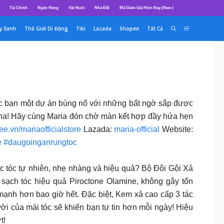
Tài Chính
Ngân Hàng
Vật Nuôi
Nhà Đất
Mã Giảm Giá Hôm Nay (New )
y Xanh
Thế Giới Di Động
Tiki
Lazada
Shopee
Tất Cả
ác bạn một dự án bùng nổ với những bất ngờ sắp được
 nha! Hãy cùng Maria đón chờ màn kết hợp đầy hứa hẹn
e.vn/mariaofficialstore
Lazada:
maria-official
Website:
e
#daugoinganrungtoc
c tự nhiên, nhẹ nhàng và hiệu quả? Bộ Đôi Gội Xả
 sạch tóc hiệu quả Piroctone Olamine, không gây tổn
 mạnh hơn bao giờ hết. Đặc biệt, Kem xả cao cấp 3 tác
vời của mái tóc sẽ khiến bạn tự tin hơn mỗi ngày! Hiệu
t!