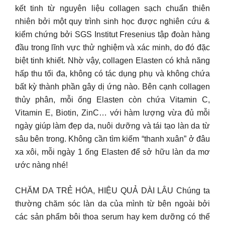
kết tinh từ nguyên liệu collagen sạch chuẩn thiên
nhiên bởi một quy trình sinh học được nghiên cứu &
kiểm chứng bởi SGS Institut Fresenius tập đoàn hàng
đầu trong lĩnh vực thử nghiệm và xác minh, do đó đặc
biệt tinh khiết. Nhờ vậy, collagen Elasten có khả năng
hấp thu tối đa, không có tác dụng phụ và không chứa
bất kỳ thành phần gây dị ứng nào. Bên cạnh collagen
thủy phân, mỗi ống Elasten còn chứa Vitamin C,
Vitamin E, Biotin, ZinC… với hàm lượng vừa đủ mỗi
ngày giúp làm đẹp da, nuôi dưỡng và tái tạo làn da từ
sâu bên trong. Không cần tìm kiếm “thanh xuân” ở đâu
xa xôi, mỗi ngày 1 ống Elasten để sở hữu làn da mơ
ước nàng nhé!
CHĂM DA TRẺ HÓA, HIỆU QUẢ DÀI LÂU Chúng ta
thường chăm sóc làn da của mình từ bên ngoài bởi
các sản phẩm bôi thoa serum hay kem dưỡng có thể