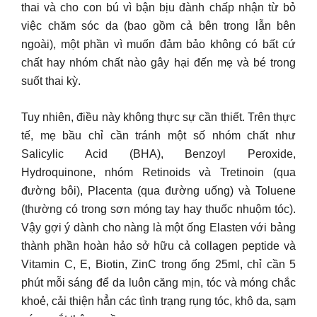
thai và cho con bú vì bận bịu đành chấp nhận từ bỏ
việc chăm sóc da (bao gồm cả bên trong lẫn bên
ngoài), một phần vì muốn đảm bảo không có bất cứ
chất hay nhóm chất nào gây hại đến mẹ và bé trong
suốt thai kỳ.
Tuy nhiên, điều này không thực sự cần thiết. Trên thực
tế, mẹ bầu chỉ cần tránh một số nhóm chất như
Salicylic Acid (BHA), Benzoyl Peroxide,
Hydroquinone, nhóm Retinoids và Tretinoin (qua
đường bôi), Placenta (qua đường uống) và Toluene
(thường có trong sơn móng tay hay thuốc nhuộm tóc).
Vậy gợi ý dành cho nàng là một ống Elasten với bảng
thành phần hoàn hảo sở hữu cả collagen peptide và
Vitamin C, E, Biotin, ZinC trong ống 25ml, chỉ cần 5
phút mỗi sáng để da luôn căng mịn, tóc và móng chắc
khoẻ, cải thiện hẳn các tình trạng rụng tóc, khô da, sạm