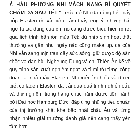
Á HẬU PHƯƠNG NHI MÁCH NÀNG BÍ QUYẾT
CHĂM DA SAU TẾT
“Trước đó Nhi đã dùng hết mấy
hộp Elasten rồi và luôn cảm thấy ưng ý, nhưng bất
ngờ là tác dụng của em nó càng được biểu hiện rõ rệt
qua lịch trình bận rộn mùa Tết: dù nhịp sinh hoạt thất
thường và gần như ngày nào cũng make up, da của
Nhi vẫn sáng mịn tràn đầy sức sống, giữ được độ săn
chắc và đàn hồi. Nghe mẹ Dung và chị Thiên Ân kể về
quy trình sản xuất nghiêm ngặt và tỉ mỉ tới từng công
đoạn tại nhà máy Elasten, Nhi mới tìm hiểu và được
biết collagen Elasten đã trải qua quá trình nghiên cứu
và thử nghiệm trong hàng chục năm được tiến hành
bởi Đại học Hamburg Đức, đáp ứng những tiêu chuẩn
của thị trường khắt khe bậc nhất châu Âu và từng
nhận nhiều giải thưởng danh giá nên càng thấy yên
tâm hơn.