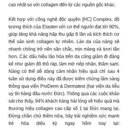
cao nhất so với collagen đến từ các nguồn gốc khác.
Kết hợp với công nghệ độc quyền [HC] Complex, độ
tương thích của Elasten với cơ thể người đạt tới 90%,
giúp tăng khả năng hấp thu gấp 8 lần và kích thích cơ
thể sản sinh collagen tự nhiên. Làn da của nàng sẽ
nhanh chóng trở nên săn chắc, mịn màng và tươi tắn
hơn. Các dấu hiệu lão hóa trên da cũng giảm đi đáng
kể như giảm độ thô ráp, làm mờ nếp nhăn, thâm sạm.
Nàng có thể dễ dàng cảm nhận hiệu quả chỉ sau 4
tuần sử dụng điều này đã được kiểm chứng lâm sàng
thông qua viện ProDerm & Dermatest (hai viện da liễu
uy tín hàng đầu nước Đức). Thông qua các cuộc khảo
sát cho thấy, 94% khách hàng hài lòng về hiệu quả mà
thương hiệu collagen cao cấp số 1 tại Đức mang lại.
Đừng chần chừ thêm nữa, hãy trải nghiệm sức mạnh
trẻ hóa diệu kỳ ngay hôm nay tại: