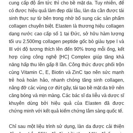
cung cấp độ ẩm tức thì cho bề mặt da. Tuy nhiên, để
có được hiệu quả làm đẹp dài lâu, làn da cần được tái
sinh thực sự từ bên trong nhờ bổ sung các sản phẩm
collagen chuyên biệt. Elasten là thương hiệu collagen
dạng nước cao cấp số 1 tại Đức, sở hữu hàm lượng
tối ưu 2.500mg collagen peptide gốc bò giàu type I và
III với độ tương thích lên đến 90% trong mỗi ống, kết
hợp cùng công nghệ [HC] Complex giúp tăng khả
năng hấp thu lên gấp 8 lần. Công thức được phối trộn
cùng Vitamin C, E, Biotin và ZinC tạo nên sức mạnh
trẻ hoá hoàn hảo, nhanh chóng tăng sinh collagen,
nâng đỡ các vùng cơ đứt gãy, tái tạo bề mặt da trở nên
căng bóng và mịn màng. Các bác sĩ da liễu và dược sĩ
khuyên dùng bởi hiệu quả của Elasten đã được
chứng minh với kết quả kiểm chứng lâm sàng quốc tế.
Chỉ sau một liệu trình sử dụng, làn da được cải thiện