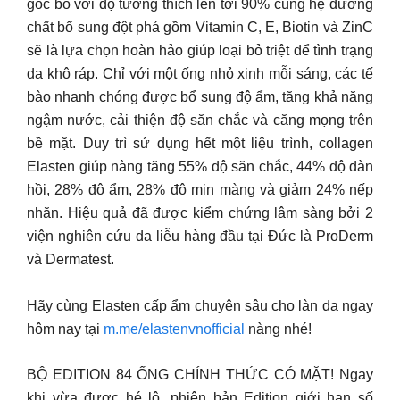
gốc bò với độ tương thích lên tới 90% cùng hệ dưỡng
chất bổ sung đột phá gồm Vitamin C, E, Biotin và ZinC
sẽ là lựa chọn hoàn hảo giúp loại bỏ triệt để tình trạng
da khô ráp. Chỉ với một ống nhỏ xinh mỗi sáng, các tế
bào nhanh chóng được bổ sung độ ẩm, tăng khả năng
ngậm nước, cải thiện độ săn chắc và căng mọng trên
bề mặt. Duy trì sử dụng hết một liệu trình, collagen
Elasten giúp nàng tăng 55% độ săn chắc, 44% độ đàn
hồi, 28% độ ẩm, 28% độ mịn màng và giảm 24% nếp
nhăn. Hiệu quả đã được kiểm chứng lâm sàng bởi 2
viện nghiên cứu da liễu hàng đầu tại Đức là ProDerm
và Dermatest.
Hãy cùng Elasten cấp ẩm chuyên sâu cho làn da ngay
hôm nay tại
m.me/elastenvnofficial
nàng nhé!
BỘ EDITION 84 ỐNG CHÍNH THỨC CÓ MẶT! Ngay
khi vừa được hé lộ, phiên bản Edition giới hạn số