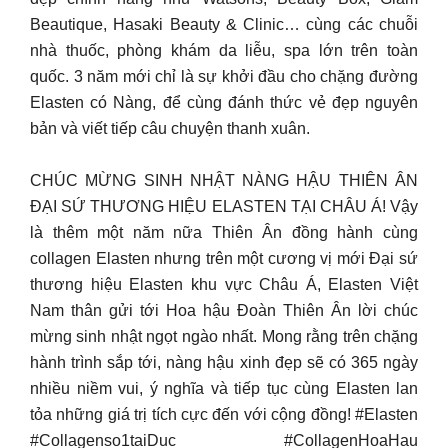
Beautique, Hasaki Beauty & Clinic… cùng các chuỗi
nhà thuốc, phòng khám da liễu, spa lớn trên toàn
quốc. 3 năm mới chỉ là sự khởi đầu cho chặng đường
Elasten có Nàng, để cùng đánh thức vẻ đẹp nguyên
bản và viết tiếp câu chuyện thanh xuân.
CHÚC MỪNG SINH NHẬT NÀNG HẬU THIÊN ÂN
ĐẠI SỨ THƯƠNG HIỆU ELASTEN TẠI CHÂU Á! Vậy
là thêm một năm nữa Thiên Ân đồng hành cùng
collagen Elasten nhưng trên một cương vị mới Đại sứ
thương hiệu Elasten khu vực Châu Á, Elasten Việt
Nam thân gửi tới Hoa hậu Đoàn Thiên Ân lời chúc
mừng sinh nhật ngọt ngào nhất. Mong rằng trên chặng
hành trình sắp tới, nàng hậu xinh đẹp sẽ có 365 ngày
nhiều niềm vui, ý nghĩa và tiếp tục cùng Elasten lan
tỏa những giá trị tích cực đến với cộng đồng! #Elasten
#Collagenso1taiDuc #CollagenHoaHau