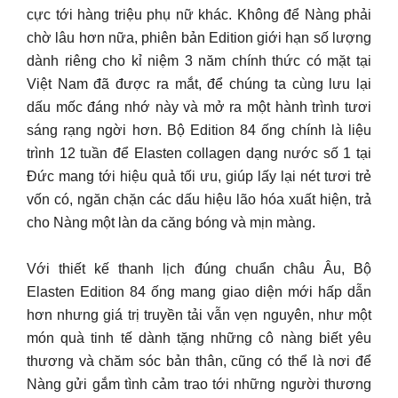
cực tới hàng triệu phụ nữ khác. Không để Nàng phải
chờ lâu hơn nữa, phiên bản Edition giới hạn số lượng
dành riêng cho kỉ niệm 3 năm chính thức có mặt tại
Việt Nam đã được ra mắt, để chúng ta cùng lưu lại
dấu mốc đáng nhớ này và mở ra một hành trình tươi
sáng rạng ngời hơn. Bộ Edition 84 ống chính là liệu
trình 12 tuần để Elasten collagen dạng nước số 1 tại
Đức mang tới hiệu quả tối ưu, giúp lấy lại nét tươi trẻ
vốn có, ngăn chặn các dấu hiệu lão hóa xuất hiện, trả
cho Nàng một làn da căng bóng và mịn màng.
Với thiết kế thanh lịch đúng chuẩn châu Âu, Bộ
Elasten Edition 84 ống mang giao diện mới hấp dẫn
hơn nhưng giá trị truyền tải vẫn vẹn nguyên, như một
món quà tinh tế dành tặng những cô nàng biết yêu
thương và chăm sóc bản thân, cũng có thể là nơi để
Nàng gửi gắm tình cảm trao tới những người thương