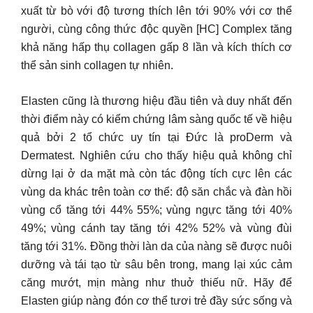
xuất từ bò với độ tương thích lên tới 90% với cơ thể
người, cùng công thức độc quyền [HC] Complex tăng
khả năng hấp thụ collagen gấp 8 lần và kích thích cơ
thể sản sinh collagen tự nhiên.
Elasten cũng là thương hiệu đầu tiên và duy nhất đến
thời điểm này có kiểm chứng lâm sàng quốc tế về hiệu
quả bởi 2 tổ chức uy tín tại Đức là proDerm và
Dermatest. Nghiên cứu cho thấy hiệu quả không chỉ
dừng lại ở da mặt mà còn tác động tích cực lên các
vùng da khác trên toàn cơ thể: độ săn chắc và đàn hồi
vùng cổ tăng tới 44% 55%; vùng ngực tăng tới 40%
49%; vùng cánh tay tăng tới 42% 52% và vùng đùi
tăng tới 31%. Đồng thời làn da của nàng sẽ được nuôi
dưỡng và tái tạo từ sâu bên trong, mang lại xúc cảm
căng mướt, mịn màng như thuở thiếu nữ. Hãy để
Elasten giúp nàng đón cơ thể tươi trẻ đầy sức sống và