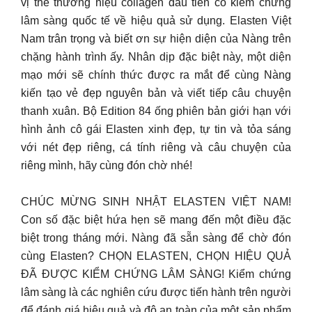
vị thế thương hiệu collagen đầu tiên có kiểm chứng
lâm sàng quốc tế về hiệu quả sử dụng. Elasten Việt
Nam trân trọng và biết ơn sự hiện diện của Nàng trên
chặng hành trình ấy. Nhân dịp đặc biệt này, một diện
mạo mới sẽ chính thức được ra mắt để cùng Nàng
kiến tạo vẻ đẹp nguyên bản và viết tiếp câu chuyện
thanh xuân. Bộ Edition 84 ống phiên bản giới hạn với
hình ảnh cô gái Elasten xinh đẹp, tự tin và tỏa sáng
với nét đẹp riêng, cá tính riêng và câu chuyện của
riêng mình, hãy cùng đón chờ nhé!
CHÚC MỪNG SINH NHẬT ELASTEN VIỆT NAM!
Con số đặc biệt hứa hẹn sẽ mang đến một điều đặc
biệt trong tháng mới. Nàng đã sẵn sàng để chờ đón
cùng Elasten? CHỌN ELASTEN, CHỌN HIỆU QUẢ
ĐÃ ĐƯỢC KIỂM CHỨNG LÂM SÀNG! Kiểm chứng
lâm sàng là các nghiên cứu được tiến hành trên người
để đánh giá hiệu quả và độ an toàn của một sản phẩm