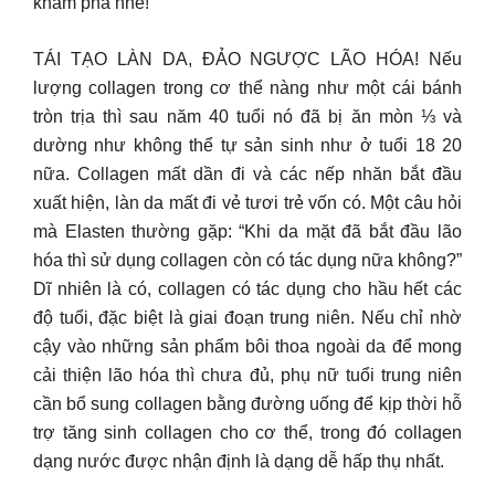
khám phá nhé!
TÁI TẠO LÀN DA, ĐẢO NGƯỢC LÃO HÓA! Nếu
lượng collagen trong cơ thể nàng như một cái bánh
tròn trịa thì sau năm 40 tuổi nó đã bị ăn mòn ⅓ và
dường như không thể tự sản sinh như ở tuổi 18 20
nữa. Collagen mất dần đi và các nếp nhăn bắt đầu
xuất hiện, làn da mất đi vẻ tươi trẻ vốn có. Một câu hỏi
mà Elasten thường gặp: “Khi da mặt đã bắt đầu lão
hóa thì sử dụng collagen còn có tác dụng nữa không?”
Dĩ nhiên là có, collagen có tác dụng cho hầu hết các
độ tuổi, đặc biệt là giai đoạn trung niên. Nếu chỉ nhờ
cậy vào những sản phẩm bôi thoa ngoài da để mong
cải thiện lão hóa thì chưa đủ, phụ nữ tuổi trung niên
cần bổ sung collagen bằng đường uống để kịp thời hỗ
trợ tăng sinh collagen cho cơ thể, trong đó collagen
dạng nước được nhận định là dạng dễ hấp thụ nhất.