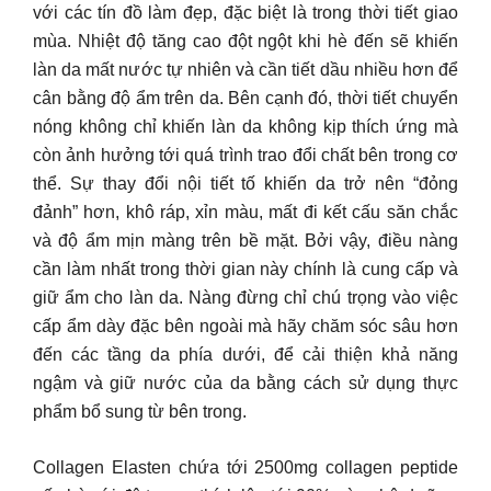
với các tín đồ làm đẹp, đặc biệt là trong thời tiết giao
mùa. Nhiệt độ tăng cao đột ngột khi hè đến sẽ khiến
làn da mất nước tự nhiên và cần tiết dầu nhiều hơn để
cân bằng độ ẩm trên da. Bên cạnh đó, thời tiết chuyển
nóng không chỉ khiến làn da không kịp thích ứng mà
còn ảnh hưởng tới quá trình trao đổi chất bên trong cơ
thể. Sự thay đổi nội tiết tố khiến da trở nên “đỏng
đảnh” hơn, khô ráp, xỉn màu, mất đi kết cấu săn chắc
và độ ẩm mịn màng trên bề mặt. Bởi vậy, điều nàng
cần làm nhất trong thời gian này chính là cung cấp và
giữ ẩm cho làn da. Nàng đừng chỉ chú trọng vào việc
cấp ẩm dày đặc bên ngoài mà hãy chăm sóc sâu hơn
đến các tầng da phía dưới, để cải thiện khả năng
ngậm và giữ nước của da bằng cách sử dụng thực
phẩm bổ sung từ bên trong.
Collagen Elasten chứa tới 2500mg collagen peptide