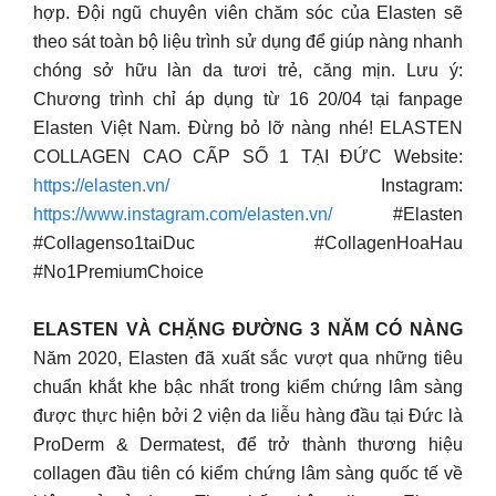
hợp. Đội ngũ chuyên viên chăm sóc của Elasten sẽ
theo sát toàn bộ liệu trình sử dụng để giúp nàng nhanh
chóng sở hữu làn da tươi trẻ, căng mịn. Lưu ý:
Chương trình chỉ áp dụng từ 16 20/04 tại fanpage
Elasten Việt Nam. Đừng bỏ lỡ nàng nhé! ELASTEN
COLLAGEN CAO CẤP SỐ 1 TẠI ĐỨC Website:
https://elasten.vn/
Instagram:
https://www.instagram.com/elasten.vn/
#Elasten
#Collagenso1taiDuc #CollagenHoaHau
#No1PremiumChoice
ELASTEN VÀ CHẶNG ĐƯỜNG 3 NĂM CÓ NÀNG
Năm 2020, Elasten đã xuất sắc vượt qua những tiêu
chuẩn khắt khe bậc nhất trong kiểm chứng lâm sàng
được thực hiện bởi 2 viện da liễu hàng đầu tại Đức là
ProDerm & Dermatest, để trở thành thương hiệu
collagen đầu tiên có kiểm chứng lâm sàng quốc tế về