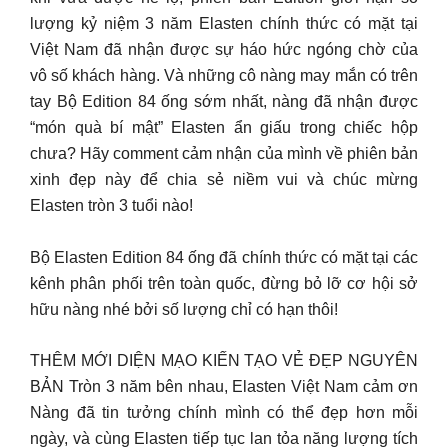
lượng kỷ niệm 3 năm Elasten chính thức có mặt tại
Việt Nam đã nhận được sự háo hức ngóng chờ của
vô số khách hàng. Và những cô nàng may mắn có trên
tay Bộ Edition 84 ống sớm nhất, nàng đã nhận được
“món quà bí mật” Elasten ẩn giấu trong chiếc hộp
chưa? Hãy comment cảm nhận của mình về phiên bản
xinh đẹp này để chia sẻ niềm vui và chúc mừng
Elasten tròn 3 tuổi nào!
Bộ Elasten Edition 84 ống đã chính thức có mặt tại các
kênh phân phối trên toàn quốc, đừng bỏ lỡ cơ hội sở
hữu nàng nhé bởi số lượng chỉ có hạn thôi!
THÊM MỚI DIỆN MẠO KIẾN TẠO VẺ ĐẸP NGUYÊN
BẢN Tròn 3 năm bên nhau, Elasten Việt Nam cảm ơn
Nàng đã tin tưởng chính mình có thể đẹp hơn mỗi
ngày, và cùng Elasten tiếp tục lan tỏa năng lượng tích