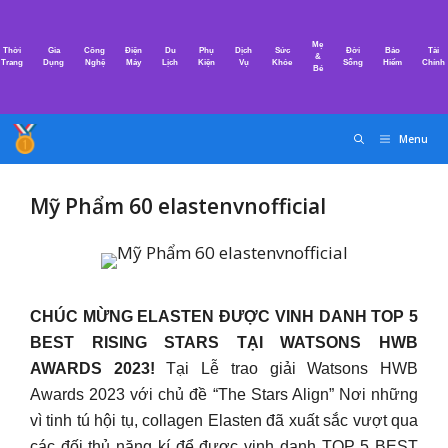
Chuyển
đến
Mẹ
Thời
Gia
Công
Điện
Du
Phụ
Dịch
Sức
Đời
Bảo
Tài
nội
&
Trang
Dụng
Nghệ
Máy
Lịch
Kiện
Vụ
Khỏe
Sống
Hiểm
Chính
Bé
dung
Menu
Mỹ Phẩm 60 elastenvnofficial
CHÚC MỪNG ELASTEN ĐƯỢC VINH DANH TOP 5
BEST RISING STARS TẠI WATSONS HWB
AWARDS 2023!
Tại Lễ trao giải Watsons HWB
Awards 2023 với chủ đề “The Stars Align” Nơi những
vì tinh tú hội tụ, collagen Elasten đã xuất sắc vượt qua
các đối thủ nặng kí để được vinh danh TOP 5 BEST