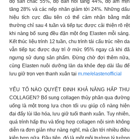
độ săn chắc 55%, độ đàn hồi tăng 44%, độ ẩm mịn
tăng 28% và các nếp nhăn giảm tới 24%. Những dấu
hiệu tích cực đầu tiên có thể cảm nhận bằng mắt
thường chỉ sau 4 tuần và tiếp tục được cải thiện rõ rệt
khi nàng bổ sung đều đặn một ống Elasten mỗi sáng.
Kết thúc liệu trình 12 tuần, chu trình tái cấu trúc nền da
vẫn tiếp tục được duy trì ở mức 95% ngay cả khi đã
ngưng sử dụng sản phẩm. Đừng chờ đợi thêm nữa,
cùng Elasten nuôi dưỡng làn da khỏe đẹp dài lâu để
lưu giữ trọn vẹn thanh xuân tại
m.me/elastenofficial
YẾU TỐ NÀO QUYẾT ĐỊNH KHẢ NĂNG HẤP THU
COLLAGEN? Bổ sung collagen thủy phân qua đường
uống là một trong lựa chọn tối ưu giúp cô nàng hiện
đại đẩy lùi lão hóa, lưu giữ tuổi thanh xuân. Tuy nhiên,
quá trình hấp thu và tổng hợp collagen nội sinh không
diễn ra đơn giản như nàng nghĩ, mà cần tới nhiều điều
kiện hơn nữa. Đầu tiên, đó là một môi trường lý tưởng