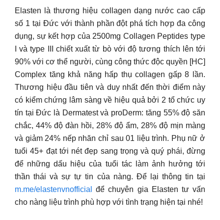
Elasten là thương hiệu collagen dạng nước cao cấp
số 1 tại Đức với thành phần đột phá tích hợp đa công
dụng, sự kết hợp của 2500mg Collagen Peptides type
I và type III chiết xuất từ bò với độ tương thích lên tới
90% với cơ thể người, cùng công thức độc quyền [HC]
Complex tăng khả năng hấp thụ collagen gấp 8 lần.
Thương hiệu đầu tiên và duy nhất đến thời điểm này
có kiểm chứng lâm sàng về hiệu quả bởi 2 tổ chức uy
tín tại Đức là Dermatest và proDerm: tăng 55% độ săn
chắc, 44% độ đàn hồi, 28% độ ẩm, 28% độ mịn màng
và giảm 24% nếp nhăn chỉ sau 01 liệu trình. Phụ nữ ở
tuổi 45+ đạt tới nét đẹp sang trọng và quý phái, đừng
để những dấu hiệu của tuổi tác làm ảnh hưởng tới
thần thái và sự tự tin của nàng. Để lại thông tin tại
m.me/elastenvnofficial
để chuyên gia Elasten tư vấn
cho nàng liệu trình phù hợp với tình trạng hiện tại nhé!