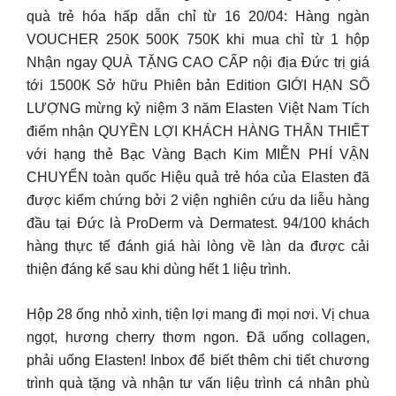
quà trẻ hóa hấp dẫn chỉ từ 16 20/04: Hàng ngàn
VOUCHER 250K 500K 750K khi mua chỉ từ 1 hộp
Nhận ngay QUÀ TẶNG CAO CẤP nội địa Đức trị giá
tới 1500K Sở hữu Phiên bản Edition GIỚI HẠN SỐ
LƯỢNG mừng kỷ niệm 3 năm Elasten Việt Nam Tích
điểm nhận QUYỀN LỢI KHÁCH HÀNG THÂN THIẾT
với hạng thẻ Bạc Vàng Bạch Kim MIỄN PHÍ VẬN
CHUYỂN toàn quốc Hiệu quả trẻ hóa của Elasten đã
được kiểm chứng bởi 2 viện nghiên cứu da liễu hàng
đầu tại Đức là ProDerm và Dermatest. 94/100 khách
hàng thực tế đánh giá hài lòng về làn da được cải
thiện đáng kể sau khi dùng hết 1 liệu trình.
Hộp 28 ống nhỏ xinh, tiện lợi mang đi mọi nơi. Vị chua
ngọt, hương cherry thơm ngon. Đã uống collagen,
phải uống Elasten! Inbox để biết thêm chi tiết chương
trình quà tặng và nhận tư vấn liệu trình cá nhân phù