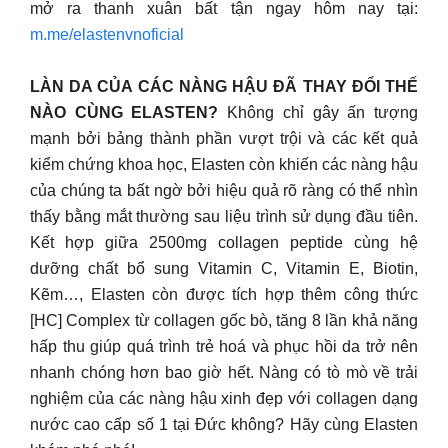
mở ra thanh xuân bất tận ngay hôm nay tại:
m.me/elastenvnoficial
LÀN DA CỦA CÁC NÀNG HẬU ĐÃ THAY ĐỔI THẾ
NÀO CÙNG ELASTEN?
Không chỉ gây ấn tượng
mạnh bởi bảng thành phần vượt trội và các kết quả
kiểm chứng khoa học, Elasten còn khiến các nàng hậu
của chúng ta bất ngờ bởi hiệu quả rõ ràng có thể nhìn
thấy bằng mắt thường sau liệu trình sử dụng đầu tiên.
Kết hợp giữa 2500mg collagen peptide cùng hệ
dưỡng chất bổ sung Vitamin C, Vitamin E, Biotin,
Kẽm…, Elasten còn được tích hợp thêm công thức
[HC] Complex từ collagen gốc bò, tăng 8 lần khả năng
hấp thu giúp quá trình trẻ hoá và phục hồi da trở nên
nhanh chóng hơn bao giờ hết. Nàng có tò mò về trải
nghiệm của các nàng hậu xinh đẹp với collagen dạng
nước cao cấp số 1 tại Đức không? Hãy cùng Elasten