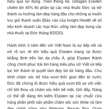
hiệu quả sử dụng. Theo thống kê, collagen Elasten
chiếm tới 45% thị phần tại các nhà thuốc Đức và trở
thành xu hướng làm đẹp hàng đầu cho những ai muốn
lưu giữ thanh xuân (Báo cáo của Insight Health về số
liệu kinh doanh các loại thức uống làm đẹp trong các
nhà thuốc tại Đức tháng 8/2020).
Hành trình 3 năm đến với Việt Nam là sự tiếp nối và
nở rộ rực rỡ khi hiệu quả Elasten mang lại được
khẳng định trên làn da châu Á, giúp Elasten thành
công chinh phục trái tim hàng triệu phụ nữ Việt và tiếp
tục trở thành bí quyết làm đẹp bỏ túi hàng đầu. Chu
trình chăm sóc trẻ hóa vượt thời gian đến từ nước
Đức đã chứng tỏ được hiệu quả vượt trội so với việc
chỉ bôi thoa và chăm sóc trên bề mặt. Giờ đây, Nàng
có thể dễ dàng tìm kiếm Elasten tại các chuỗi cửa
hàng phân phối sản phẩm chăm sóc sức khỏe và làm
đẹp chính hãng như Watsons, Beauty Box, Glam