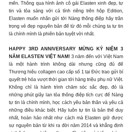
mến. Thông qua hình ảnh cô gái Elasten xinh đẹp, tự
tin và tỏa sáng với cá tính riêng trên hộp Edition,
Elasten muốn nhắn gửi tới Nàng thông điệp hãy trân
trọng vẻ đẹp nguyên bản để từ đó mỗi chúng ta tự tin
là chính mình là phiên bản tuyệt vời nhất.
HAPPY 3RD ANNIVERSARY MỪNG KỶ NIỆM 3
NĂM ELASTEN VIỆT NAM!
3 năm đến với Việt Nam
là một hành trình không dài nhưng cũng đủ để
Thương hiệu collagen cao cấp số 1 tại Đức trao gửi bí
quyết trẻ hóa vượt thời gian tới hàng triệu phụ nữ Việt.
Không chỉ là hành trình chăm sóc sắc đẹp, đó là
những phút giây lan tỏa thông điệp tích cực để Nàng
tự tin là chính mình, học cách yêu bản thân và yêu cả
những điều khác biệt. Hãy luôn tự tin là bản thể duy
nhất, hoàn hảo nhất như cách mà Elasten giữ được
sự nguyên bản từ khi ra đời năm 2014 và khẳng định