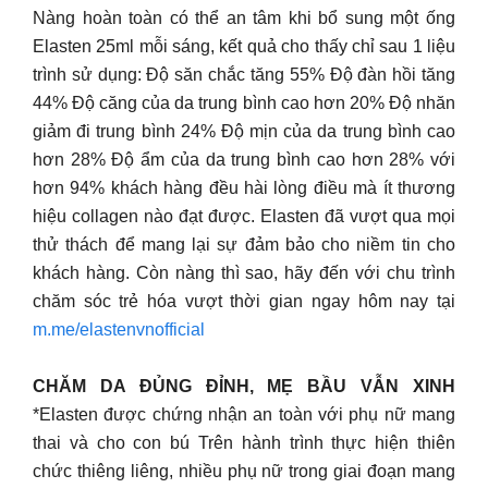
Nàng hoàn toàn có thể an tâm khi bổ sung một ống
Elasten 25ml mỗi sáng, kết quả cho thấy chỉ sau 1 liệu
trình sử dụng: Độ săn chắc tăng 55% Độ đàn hồi tăng
44% Độ căng của da trung bình cao hơn 20% Độ nhăn
giảm đi trung bình 24% Độ mịn của da trung bình cao
hơn 28% Độ ẩm của da trung bình cao hơn 28% với
hơn 94% khách hàng đều hài lòng điều mà ít thương
hiệu collagen nào đạt được. Elasten đã vượt qua mọi
thử thách để mang lại sự đảm bảo cho niềm tin cho
khách hàng. Còn nàng thì sao, hãy đến với chu trình
chăm sóc trẻ hóa vượt thời gian ngay hôm nay tại
m.me/elastenvnofficial
CHĂM DA ĐỦNG ĐỈNH, MẸ BẦU VẪN XINH
*Elasten được chứng nhận an toàn với phụ nữ mang
thai và cho con bú Trên hành trình thực hiện thiên
chức thiêng liêng, nhiều phụ nữ trong giai đoạn mang