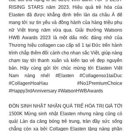
RISING STARS năm 2023. Hiệu quả trẻ hóa của
Elasten đã được khẳng định trên làn da châu Á để
mang tới sự tin yêu và đồng hành của hàng triệu phụ
nữ Việt trong năm vừa qua. Giải thưởng Watsons
HWB Awards 2023 là một dấu mốc đáng nhớ của
Thương hiệu collagen cao cấp số 1 tại Đức trên hành
trình chắp thêm đôi cánh cho nhan sắc Việt, giúp nàng
chạm tay tới thanh xuân và kiến tạo vẻ đẹp nguyên
bản. Hãy cùng gửi lời chúc mừng tới Elasten Việt
Nam nàng nhé! #Elasten #Collagenso1taiDuc
#CollagenHoaHau #No1PremiumChoice
#Happy3rdAnniversary #WatsonHWBAwards
ĐÓN SINH NHẬT NHẬN QUÀ TRẺ HÓA TRỊ GIÁ TỚI
1500K Mừng sinh nhật Elasten nhưng nàng cũng có
quà! Làn da căng bóng trẻ trung, tràn đầy sức sống
chẳng còn xa bởi Collagen Elasten tặng nàng phần