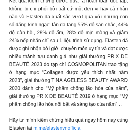
Kết quả kiểm chứng được đưa ra hoàn toàn độc lập,
không bị chi phối bởi bất cứ một đơn vị hay cá nhân
nào và Elasten đã xuất sắc vượt qua với những con
số đáng kinh ngạc: làn da tăng 55% độ săn chắc, 44%
độ đàn hồi, 28% độ ẩm, 28% độ mịn màng và giảm
24% nếp nhăn chỉ sau 1 liệu trình sử dụng. Elasten đã
được ghi nhận bởi giới chuyên môn uy tín và đạt được
nhiều thành tựu danh giá như giải thưởng PRIX DE
BEAUTÉ 2023 do tạp chí COSMOPOLITAN trao tặng
ở hạng mục “Collagen được yêu thích nhất năm
2023”, giải thưởng TINA AGELESS BEAUTY AWARD
2020 dành cho “Mỹ phẩm chống lão hóa của năm”,
giải thưởng PRIX DE BEAUTÉ 2019 ở hạng mục “Mỹ
phẩm chống lão hóa nổi bật và sáng tạo của năm”…
Hãy tự mình kiểm chứng hiệu quả ngay hôm nay cùng
Elasten tại
m.me/elastenvnofficial