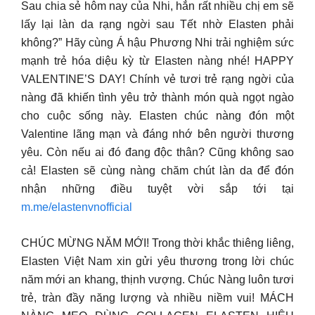
Sau chia sẻ hôm nay của Nhi, hẳn rất nhiều chị em sẽ
lấy lại làn da rạng ngời sau Tết nhờ Elasten phải
không?” Hãy cùng Á hậu Phương Nhi trải nghiệm sức
mạnh trẻ hóa diệu kỳ từ Elasten nàng nhé! HAPPY
VALENTINE’S DAY! Chính vẻ tươi trẻ rạng ngời của
nàng đã khiến tình yêu trở thành món quà ngọt ngào
cho cuộc sống này. Elasten chúc nàng đón một
Valentine lãng mạn và đáng nhớ bên người thương
yêu. Còn nếu ai đó đang độc thân? Cũng không sao
cả! Elasten sẽ cùng nàng chăm chút làn da để đón
nhận những điều tuyệt vời sắp tới tại
m.me/elastenvnofficial
CHÚC MỪNG NĂM MỚI! Trong thời khắc thiêng liêng,
Elasten Việt Nam xin gửi yêu thương trong lời chúc
năm mới an khang, thịnh vượng. Chúc Nàng luôn tươi
trẻ, tràn đầy năng lượng và nhiều niềm vui! MÁCH