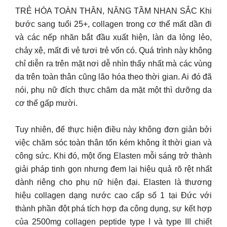
TRẺ HÓA TOÀN THÂN, NÂNG TẦM NHAN SẮC Khi
bước sang tuổi 25+, collagen trong cơ thể mất dần đi
và các nếp nhăn bắt đầu xuất hiện, làn da lỏng lẻo,
chảy xệ, mất đi vẻ tươi trẻ vốn có. Quá trình này không
chỉ diễn ra trên mặt nơi dễ nhìn thấy nhất mà các vùng
da trên toàn thân cũng lão hóa theo thời gian. Ai đó đã
nói, phụ nữ đích thực chăm da mặt một thì dưỡng da
cơ thể gấp mười.
Tuy nhiên, để thực hiện điều này không đơn giản bởi
việc chăm sóc toàn thân tốn kém không ít thời gian và
công sức. Khi đó, một ống Elasten mỗi sáng trở thành
giải pháp tinh gọn nhưng đem lại hiệu quả rõ rệt nhất
dành riêng cho phụ nữ hiện đại. Elasten là thương
hiệu collagen dạng nước cao cấp số 1 tại Đức với
thành phần đột phá tích hợp đa công dụng, sự kết hợp
của 2500mg collagen peptide type I và type III chiết