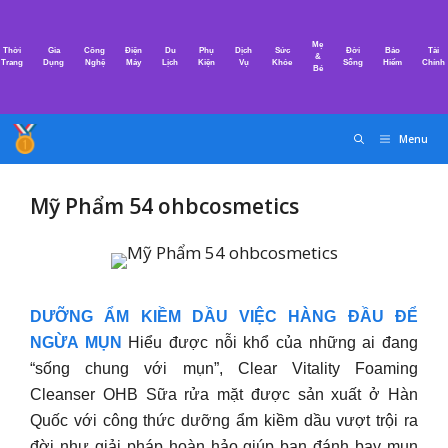
Chuyển
đến
Mẹ
Thời
Gia
Công
Điện
Du
Phụ
Dịch
Sức
Đời
Bảo
Tài
nội
&
Trang
Dụng
Nghệ
Máy
Lịch
Kiện
Vụ
Khỏe
Sống
Hiểm
Chính
Bé
dung
Menu
Mỹ Phẩm 54 ohbcosmetics
DƯỠNG ẨM KIỀM DẦU VIỆC HÀNG ĐẦU ĐỂ
NGỪA MỤN
Hiểu được nỗi khổ của những ai đang
“sống chung với mụn”, Clear Vitality Foaming
Cleanser OHB Sữa rửa mặt được sản xuất ở Hàn
Quốc với công thức dưỡng ẩm kiềm dầu vượt trội ra
đời như giải pháp hoàn hảo giúp bạn đánh bay mụn