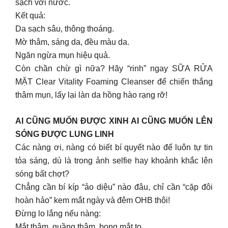
sạch với nước.
Kết quả:
Da sạch sâu, thông thoáng.
Mờ thâm, sáng da, đều màu da.
Ngăn ngừa mụn hiệu quả.
Còn chần chừ gì nữa? Hãy “rinh” ngay SỮA RỬA
MẶT Clear Vitality Foaming Cleanser để chiến thắng
thâm mụn, lấy lại làn da hồng hào rạng rỡ!
AI CŨNG MUỐN ĐƯỢC XINH AI CŨNG MUỐN LÊN
SÓNG ĐƯỢC LUNG LINH
Các nàng ơi, nàng có biết bí quyết nào để luôn tự tin
tỏa sáng, dù là trong ảnh selfie hay khoảnh khắc lên
sóng bất chợt?
Chẳng cần bí kíp “ảo diệu” nào đâu, chỉ cần “cặp đôi
hoàn hảo” kem mắt ngày và đêm OHB thôi!
Đừng lo lắng nếu nàng:
Mắt thâm, quầng thâm, bọng mắt to