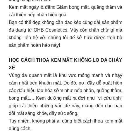
Kem mắt ngày & đêm: Giảm bọng mắt, quầng thâm và
cải thiện nếp nhăn hiệu quả.
Bạn có thể đẹp không cần dao kéo cùng dải sản phẩm
đa dạng từ OHB Cosmetics. Vậy còn chần chừ gì mà
không liên hệ với chúng tôi để sở hữu được trọn bộ
sản phẩm hoàn hảo này!
HỌC CÁCH THOA KEM MẮT KHÔNG LO DA CHẢY
XỆ
Vùng da quanh mắt là khu vực mỏng manh và nhạy
cảm nhất trên khuôn mặt. Do đó, nơi đây dễ xuất hiện
các dấu hiệu lão hóa sớm như nếp nhăn, quầng thâm,
bọng mắt,… Kem dưỡng mắt ra đời như “vị cứu tinh”
giúp cải thiện những vấn đề này, mang đến cho bạn
đôi mắt sáng khỏe, đầy sức sống.
Tuy nhiên, không phải ai cũng biết cách thoa kem mắt
đúng cách.