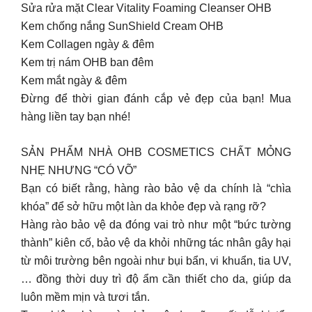
Sửa rửa mặt Clear Vitality Foaming Cleanser OHB
Kem chống nắng SunShield Cream OHB
Kem Collagen ngày & đêm
Kem trị nám OHB ban đêm
Kem mắt ngày & đêm
Đừng để thời gian đánh cắp vẻ đẹp của bạn! Mua
hàng liền tay bạn nhé!
SẢN PHẨM NHÀ OHB COSMETICS CHẤT MỎNG
NHẸ NHƯNG “CÓ VÕ”
Bạn có biết rằng, hàng rào bảo vệ da chính là “chìa
khóa” để sở hữu một làn da khỏe đẹp và rạng rỡ?
Hàng rào bảo vệ da đóng vai trò như một “bức tường
thành” kiên cố, bảo vệ da khỏi những tác nhân gây hại
từ môi trường bên ngoài như bụi bẩn, vi khuẩn, tia UV,
… đồng thời duy trì độ ẩm cần thiết cho da, giúp da
luôn mềm mịn và tươi tắn.