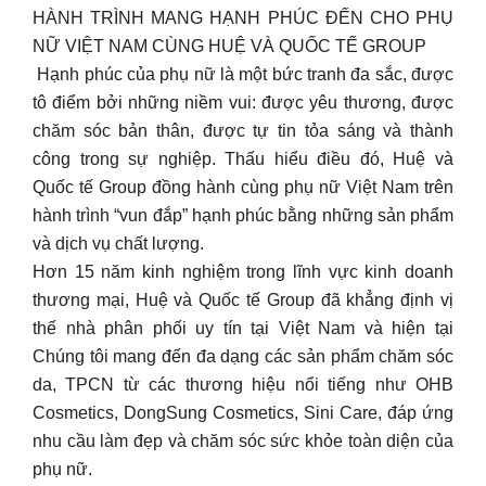
HÀNH TRÌNH MANG HẠNH PHÚC ĐẾN CHO PHỤ
NỮ VIỆT NAM CÙNG HUỆ VÀ QUỐC TẾ GROUP
️ Hạnh phúc của phụ nữ là một bức tranh đa sắc, được
tô điểm bởi những niềm vui: được yêu thương, được
chăm sóc bản thân, được tự tin tỏa sáng và thành
công trong sự nghiệp. Thấu hiểu điều đó, Huệ và
Quốc tế Group đồng hành cùng phụ nữ Việt Nam trên
hành trình “vun đắp” hạnh phúc bằng những sản phẩm
và dịch vụ chất lượng.
Hơn 15 năm kinh nghiệm trong lĩnh vực kinh doanh
thương mại, Huệ và Quốc tế Group đã khẳng định vị
thế nhà phân phối uy tín tại Việt Nam và hiện tại
Chúng tôi mang đến đa dạng các sản phẩm chăm sóc
da, TPCN từ các thương hiệu nổi tiếng như OHB
Cosmetics, DongSung Cosmetics, Sini Care, đáp ứng
nhu cầu làm đẹp và chăm sóc sức khỏe toàn diện của
phụ nữ.