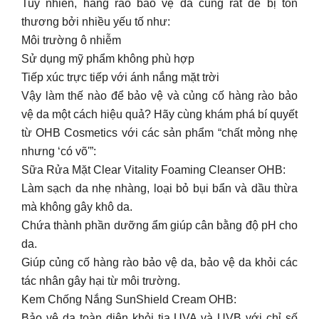
Tuy nhiên, hàng rào bảo vệ da cũng rất dễ bị tổn
thương bởi nhiều yếu tố như:
Môi trường ô nhiễm
Sử dụng mỹ phẩm không phù hợp
Tiếp xúc trực tiếp với ánh nắng mặt trời
Vậy làm thế nào để bảo vệ và củng cố hàng rào bảo
vệ da một cách hiệu quả? Hãy cùng khám phá bí quyết
từ OHB Cosmetics với các sản phẩm “chất mỏng nhẹ
nhưng ‘có võ'”:
Sữa Rửa Mặt Clear Vitality Foaming Cleanser OHB:
Làm sạch da nhẹ nhàng, loại bỏ bụi bẩn và dầu thừa
mà không gây khô da.
Chứa thành phần dưỡng ẩm giúp cân bằng độ pH cho
da.
Giúp củng cố hàng rào bảo vệ da, bảo vệ da khỏi các
tác nhân gây hại từ môi trường.
Kem Chống Nắng SunShield Cream OHB:
Bảo vệ da toàn diện khỏi tia UVA và UVB với chỉ số