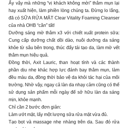
Ấy vậy mà những “vị khách không mời” thâm mụn lại
hay xuất hiện, làm phiền lòng chúng ta. Đừng lo lắng,
đã có SỮA RỬA MẶT Clear Vitality Foaming Cleanser
của nhà OHB “cân” tất!
Dưỡng sáng mờ thâm x3 với chiết xuất protein sữa:
Cung cấp dưỡng chất dồi dào, nuôi dưỡng da sáng
khỏe từ sâu bên trong, thúc đẩy tái tạo da, làm mờ vết
thâm mụn hiệu quả.
Đồng thời, Axit Lauric, than hoạt tính và các thành
phần dịu nhẹ khác hợp lực đánh bay thâm mụn, làm
đều màu da, đồng thời bảo vệ da khỏi tác hại của môi
trường. Nhờ vậy, ngay cả làn da nhạy cảm cũng có thể
sử dụng sản phẩm mỗi ngày để sở hữu làn da sáng
mịn, khỏe mạnh.
Chỉ cần 2 bước đơn giản:
Làm ướt mặt, lấy một lượng sữa rửa mặt vừa đủ.
Tạo bọt và massage nhẹ nhàng trên da. Sau đó rửa