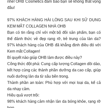
nhé! OHB Cosmetics đảm bảo bạn sẽ không thất vọng
đâu!
97% KHÁCH HÀNG HÀI LÒNG SAU KHI SỬ DỤNG
KEM MẮT COLLAGEN NHÀ OHB
Bạn có tin rằng chỉ với một bộ đôi sản phẩm, bạn có
thể đánh thức vẻ đẹp rạng rỡ, trẻ trung của làn da?
97% khách hàng của OHB đã khẳng định điều đó với
Kem mắt Collagen!
Bí quyết nào giúp OHB làm được điều này?
Công thức đột phá: Cung cấp lượng Collagen dồi dào,
kết hợp cùng các thành phần dưỡng da cao cấp, giúp
nuôi dưỡng làn da từ sâu bên trong.
Thành phần an toàn: Phù hợp với mọi loại da, kể cả
da nhạy cảm.
Hiệu quả vượt trội:
98% khách hàng cảm nhận làn da bóng khỏe, rạng rỡ
hơn.