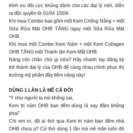
trình ưu đãi cực khủng dành cho các đại lý mới, diễn
ra độc quyền từ 01/04 10/04:
Khi mua Combo bao gồm một Kem Chống Nắng + một
Sữa Rửa Mặt OHB TẶNG ngay một Sữa Rửa Mặt
OHB
Khi mua một Combo Kem Nám + một Kem Collagen
OHB TẶNG một Thanh lăn Kem Mắt OHB
Nàng còn chần chừ gì nữa? Hãy nhanh tay đăng ký
trở thành đại lý của OHB để cùng nhau chinh phục thị
trường mỹ phẩm đầy tiềm năng này!
DÙNG 1 LẦN LÀ MÊ CẢ ĐỜI
“Y như người ta nói không sai,
Kem trị nám OHB ban đêm dùng là say đắm không
phai”
Chị em ơi, đã ai thử qua Kem trị nám ban đêm nhà
OHB chưa ạ? Cứ thử dùng 1 lần mà mê mẩn luôn đó