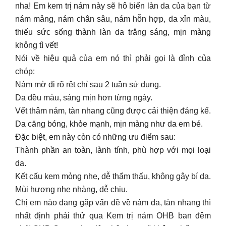
nha! Em kem trị nám này sẽ hô biến làn da của bạn từ
nám mảng, nám chân sâu, nám hỗn hợp, da xỉn màu,
thiếu sức sống thành làn da trắng sáng, mịn màng
không tì vết!
Nói về hiệu quả của em nó thì phải gọi là đỉnh của
chóp:
Nám mờ đi rõ rệt chỉ sau 2 tuần sử dụng.
Da đều màu, sáng mịn hơn từng ngày.
Vết thâm nám, tàn nhang cũng được cải thiện đáng kể.
Da căng bóng, khỏe mạnh, mịn màng như da em bé.
Đặc biệt, em này còn có những ưu điểm sau:
Thành phần an toàn, lành tính, phù hợp với mọi loại
da.
Kết cấu kem mỏng nhẹ, dễ thẩm thấu, không gây bí da.
Mùi hương nhẹ nhàng, dễ chịu.
Chị em nào đang gặp vấn đề về nám da, tàn nhang thì
nhất định phải thử qua Kem trị nám OHB ban đêm