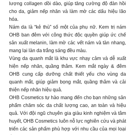
lượng collagen dồi dào, giúp tăng cường độ đàn hồi
cho da, giảm nếp nhăn và làm mờ các dấu hiệu lão
hóa.
Nám da là “kẻ thù” số một của phụ nữ. Kem trị nám
OHB ban đêm với công thức độc quyền giúp ức chế
sản xuất melanin, làm mờ các vết nám và tàn nhang,
mang lại làn da trắng sáng đều màu.
Vùng da quanh mắt là khu vực nhạy cảm và dễ xuất
hiện nếp nhăn, quầng thâm. Kem mắt ngày & đêm
OHB cung cấp dưỡng chất thiết yếu cho vùng da
quanh mắt, giúp giảm bọng mắt, quầng thâm và cải
thiện nếp nhăn hiệu quả.
OHB Cosmetics tự hào mang đến cho bạn những sản
phẩm chăm sóc da chất lượng cao, an toàn và hiệu
quả. Với đội ngũ chuyên gia giàu kinh nghiệm và tâm
huyết, OHB Cosmetics luôn nỗ lực nghiên cứu và phát
triển các sản phẩm phù hợp với nhu cầu của mọi loại