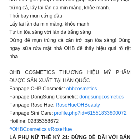
trứng cá, lấy lại làn da mịn màng, khỏe mạnh.
Thổi bay mụn cứng đầu
Lấy lại làn da mịn màng, khỏe mạnh
Tự tin tỏa sáng với làn da trắng sáng
Đừng để mụn trứng cá cản trở bạn tỏa sáng! Dùng
ngay sữa rửa mặt nhà OHB để thấy hiệu quả rõ rệt
nha
OHB COSMETICS THƯƠNG HIỆU MỸ PHẨM
ĐƯỢC SẢN XUẤT TẠI HÀN QUỐC
Fanpage OHB Cosmetic:
ohbcosmetics
Fanpage DongSung Cosmetic:
dongsungcosmetics
Fanpage Rose Hue:
RoseHueOHBeauty
Fanpage Sini Care:
profile.php?id=61551833800072
Hotline: 02835358672
#OHBCosmetics
#RoseHue
LÀ PHỤ NỮ THẾ KỶ 21: ĐỪNG DỄ DÃI VỚI BẢN