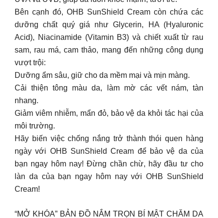
Bên cạnh đó, OHB SunShield Cream còn chứa các
dưỡng chất quý giá như Glycerin, HA (Hyaluronic
Acid), Niacinamide (Vitamin B3) và chiết xuất từ rau
sam, rau má, cam thảo, mang đến những công dụng
vượt trội:
Dưỡng ẩm sâu, giữ cho da mềm mại và mịn màng.
Cải thiện tông màu da, làm mờ các vết nám, tàn
nhang.
Giảm viêm nhiễm, mẩn đỏ, bảo vệ da khỏi tác hại của
môi trường.
Hãy biến việc chống nắng trở thành thói quen hàng
ngày với OHB SunShield Cream để bảo vệ da của
bạn ngay hôm nay! Đừng chần chừ, hãy đầu tư cho
làn da của bạn ngay hôm nay với OHB SunShield
Cream!
“MỞ KHÓA” BẢN ĐỒ NẮM TRỌN BÍ MẬT CHĂM DA