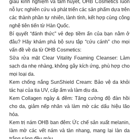
giàu kinh nghiệm và tâm huyết, OHB Cosmetics luôn
nỗ lực nghiên cứu và phát triển các sản phẩm dựa trên
các thành phần tự nhiên, lành tính, kết hợp cùng công
nghệ tiên tiến từ Hàn Quốc.
Bí quyết “đánh thức” vẻ đẹp tiềm ẩn của bạn nằm ở
đâu? Hãy khám phá bộ sưu tập “cứu cánh” cho mọi
vấn đề về da từ OHB Cosmetics:
Sữa rửa mặt Clear Vitality Foaming Cleanser: Làm
sạch da nhẹ nhàng, không gây kích ứng, phù hợp cho
mọi loại da.
Kem chống nắng SunShield Cream: Bảo vệ da khỏi
tác hại của tia UV, cấp ẩm và làm dịu da.
Kem Collagen ngày & đêm: Tăng cường độ đàn hồi
cho da, giảm nếp nhăn và làm mờ các dấu hiệu lão
hóa.
Kem trị nám OHB ban đêm: Ức chế sản xuất melanin,
làm mờ các vết nám và tàn nhang, mang lại làn da
trắng sáng đều màu.