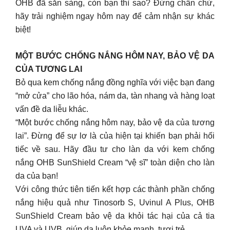
OHB đã sẵn sàng, còn bạn thì sao? Đừng chần chừ,
hãy trải nghiệm ngay hôm nay để cảm nhận sự khác
biệt!
MỘT BƯỚC CHỐNG NẮNG HÔM NAY, BẢO VỆ DA
CỦA TƯƠNG LAI
Bỏ qua kem chống nắng đồng nghĩa với việc bạn đang
“mở cửa” cho lão hóa, nám da, tàn nhang và hàng loạt
vấn đề da liễu khác.
“Một bước chống nắng hôm nay, bảo vệ da của tương
lai”. Đừng để sự lơ là của hiện tại khiến bạn phải hối
tiếc về sau. Hãy đầu tư cho làn da với kem chống
nắng OHB SunShield Cream “vệ sĩ” toàn diện cho làn
da của bạn!
Với công thức tiên tiến kết hợp các thành phần chống
nắng hiệu quả như Tinosorb S, Uvinul A Plus, OHB
SunShield Cream bảo vệ da khỏi tác hại của cả tia
UVA và UVB, giúp da luôn khỏe mạnh, tươi trẻ.