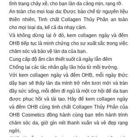
tình trạng chảy xệ, cho bạn làn da căng mịn, rạng rỡ.
An toàn cho mọi loại da: Được bào chế từ nguyên liệu
thiên nhiên, Tinh chất Collagen Thủy Phân an toàn
cho mọi loại da, kể cả da nhạy cảm.
Và không dừng lại ở đó, kem collagen ngày và đêm
OHB tiếp tục là minh chứng cho sự xuất sắc trong việc
chăm sóc và bảo vệ làn da của bạn.
Cung cấp độ ẩm cần thiết suốt cả ngày lẫn đêm
Chống lại các tác nhân gây lão hóa từ môi trường.
Với kem collagen ngày và đêm OHB, mỗi ngày thức
dậy bạn sẽ thấy làn da mình trở nên tươi mới và tràn
đầy sức sống, mỗi đêm đi ngủ là một cơ hội để da bạn
được phục hồi và tái tạo. Hãy để kem collagen ngày
và đêm OHB cùng tinh chất Collagen Thủy Phân của
OHB Cosmetics đồng hành cùng bạn trên hành trình
chăm sóc da, giữ gìn nét thanh xuân và vẻ đẹp rạng
ngời.