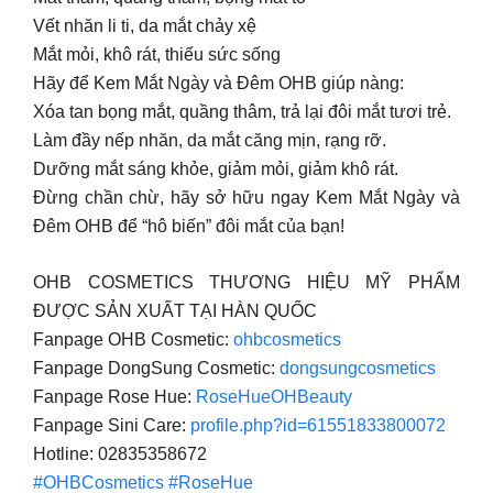
Vết nhăn li ti, da mắt chảy xệ
Mắt mỏi, khô rát, thiếu sức sống
Hãy để Kem Mắt Ngày và Đêm OHB giúp nàng:
Xóa tan bọng mắt, quầng thâm, trả lại đôi mắt tươi trẻ.
Làm đầy nếp nhăn, da mắt căng mịn, rạng rỡ.
Dưỡng mắt sáng khỏe, giảm mỏi, giảm khô rát.
Đừng chần chừ, hãy sở hữu ngay Kem Mắt Ngày và
Đêm OHB để “hô biến” đôi mắt của bạn!
OHB COSMETICS THƯƠNG HIỆU MỸ PHẨM
ĐƯỢC SẢN XUẤT TẠI HÀN QUỐC
Fanpage OHB Cosmetic:
ohbcosmetics
Fanpage DongSung Cosmetic:
dongsungcosmetics
Fanpage Rose Hue:
RoseHueOHBeauty
Fanpage Sini Care:
profile.php?id=61551833800072
Hotline: 02835358672
#OHBCosmetics
#RoseHue