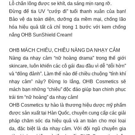
Lỗ chân lông được se khít, da sáng mịn rạng rỡ.
Đừng để tia UV “cướp đi” tuổi thanh xuân của bạn!
Bảo vệ da toàn diện, dưỡng da mềm mại, chống lão
hóa hiệu quả tất cả chỉ trong 1 bước với kem chống
nắng OHB SunShield Cream!
OHB MÁCH CHIÊU, CHIỀU NÀNG DA NHẠY CẢM
Nàng da nhạy cảm “nữ hoàng drama” trong thế giới
skincare, luôn khiến các cô gái đau đầu vì dễ “dỗi hờn”
và “đỏng đảnh”. Làm thế nào để chiều chuộng “tính khí
nhạy cảm” này? Đừng lo lắng, OHB Cosmetics sẽ
mách bạn những “chiêu” độc đáo giúp bạn chinh phục
trái tim “nữ hoàng” da nhạy cảm!
OHB Cosmetics tự hào là thương hiệu dược mỹ phẩm
được sản xuất tại Hàn Quốc, chuyên cung cấp các giải
pháp chăm sóc da hiệu quả và an toàn cho mọi loại
da, đặc biệt là da nhạy cảm. Với đội ngũ chuyên gia