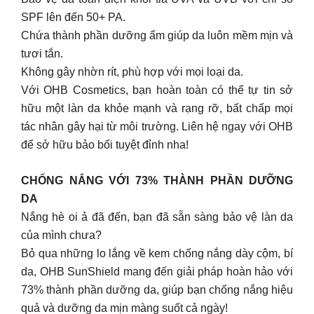
SPF lên đến 50+ PA.
Chứa thành phần dưỡng ẩm giúp da luôn mềm mịn và
tươi tắn.
Không gây nhờn rít, phù hợp với mọi loại da.
Với OHB Cosmetics, bạn hoàn toàn có thể tự tin sở
hữu một làn da khỏe mạnh và rạng rỡ, bất chấp mọi
tác nhân gây hại từ môi trường. Liên hệ ngay với OHB
để sở hữu bảo bối tuyệt đỉnh nha!
CHỐNG NẮNG VỚI 73% THÀNH PHẦN DƯỠNG
DA
Nắng hè oi ả đã đến, bạn đã sẵn sàng bảo vệ làn da
của mình chưa?
Bỏ qua những lo lắng về kem chống nắng dày cộm, bí
da, OHB SunShield mang đến giải pháp hoàn hảo với
73% thành phần dưỡng da, giúp bạn chống nắng hiệu
quả và dưỡng da mịn màng suốt cả ngày!