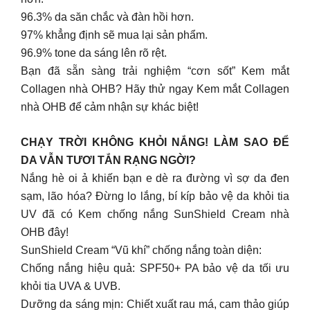
96.3% da săn chắc và đàn hồi hơn.
97% khẳng định sẽ mua lại sản phẩm.
96.9% tone da sáng lên rõ rệt.
Bạn đã sẵn sàng trải nghiệm “cơn sốt” Kem mắt
Collagen nhà OHB? Hãy thử ngay Kem mắt Collagen
nhà OHB để cảm nhận sự khác biệt!
CHẠY TRỜI KHÔNG KHỎI NẮNG! LÀM SAO ĐỂ
DA VẪN TƯƠI TẮN RẠNG NGỜI?
Nắng hè oi ả khiến bạn e dè ra đường vì sợ da đen
sạm, lão hóa? Đừng lo lắng, bí kíp bảo vệ da khỏi tia
UV đã có Kem chống nắng SunShield Cream nhà
OHB đây!
SunShield Cream “Vũ khí” chống nắng toàn diện:
Chống nắng hiệu quả: SPF50+ PA bảo vệ da tối ưu
khỏi tia UVA & UVB.
Dưỡng da sáng mịn: Chiết xuất rau má, cam thảo giúp