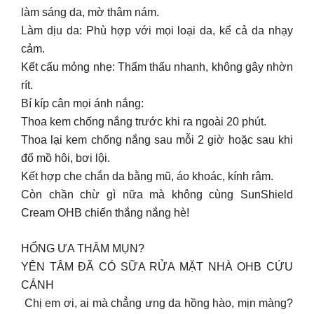
làm sáng da, mờ thâm nám.
Làm dịu da: Phù hợp với mọi loại da, kể cả da nhạy
cảm.
Kết cấu mỏng nhẹ: Thẩm thấu nhanh, không gây nhờn
rít.
Bí kíp cân mọi ánh nắng:
Thoa kem chống nắng trước khi ra ngoài 20 phút.
Thoa lại kem chống nắng sau mỗi 2 giờ hoặc sau khi
đổ mồ hôi, bơi lội.
Kết hợp che chắn da bằng mũ, áo khoác, kính râm.
Còn chần chừ gì nữa mà không cùng SunShield
Cream OHB chiến thắng nắng hè!
HỔNG ƯA THÂM MỤN?
YÊN TÂM ĐÃ CÓ SỮA RỬA MẶT NHÀ OHB CỨU
CÁNH
️ Chị em ơi, ai mà chẳng ưng da hồng hào, mịn màng?