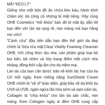
MÃI “KEO LỲ”
Giống như một bản đồ ẩn chứa kho báu, hành trình
chăm sóc da cũng có những bí mật riêng. Hãy cùng
OHB Cosmetics “mở khóa” bản đồ bí mật ấy, dẫn lối
bạn đến với làn da rạng rỡ, mịn màng mà bạn hằng
mơ ước!
“Cánh cửa” đầu tiên dẫn bạn đến thế giới da đẹp
chính là Sửa rửa mặt Clear Vitality Foaming Cleanser
OHB. Với công thức dịu nhẹ, sản phẩm giúp loại bỏ
bụi bẩn, bã nhờn và lớp trang điểm một cách nhẹ
nhàng, đồng thời cấp ẩm cho da mềm mại.
Làn da của bạn cần được bảo vệ khỏi tác hại của tia
UV mỗi ngày. Kem chống nắng SunShield Cream
OHB chính là “vệ sĩ” toàn diện, giúp bảo vệ da khỏi tia
UVA và UVB, ngăn ngừa lão hóa sớm và sạm nám da.
Collagen là “chìa khóa” cho làn da săn chắc, mịn
màng. Kem Collagen ngày & đêm OHB cung cấp