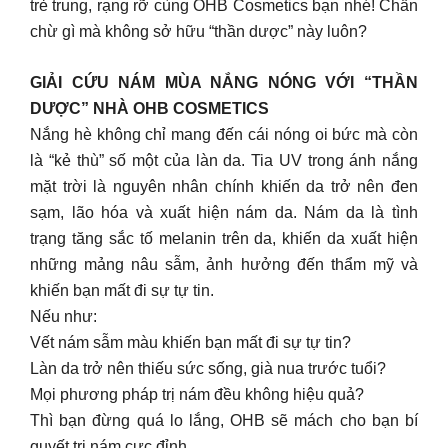
trẻ trung, rạng rỡ cùng OHB Cosmetics bạn nhé! Chần
chừ gì mà không sở hữu “thần dược” này luôn?
GIẢI CỨU NÁM MÙA NẮNG NÓNG VỚI “THẦN
DƯỢC” NHÀ OHB COSMETICS
Nắng hè không chỉ mang đến cái nóng oi bức mà còn
là “kẻ thù” số một của làn da. Tia UV trong ánh nắng
mặt trời là nguyên nhân chính khiến da trở nên đen
sạm, lão hóa và xuất hiện nám da. Nám da là tình
trạng tăng sắc tố melanin trên da, khiến da xuất hiện
những mảng nâu sẫm, ảnh hưởng đến thẩm mỹ và
khiến bạn mất đi sự tự tin.
Nếu như:
Vết nám sẫm màu khiến bạn mất đi sự tự tin?
Làn da trở nên thiếu sức sống, già nua trước tuổi?
Mọi phương pháp trị nám đều không hiệu quả?
Thì bạn đừng quá lo lắng, OHB sẽ mách cho bạn bí
quyết trị nám cực đỉnh.