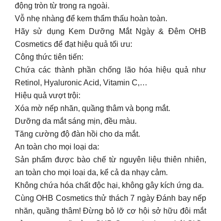
động tròn từ trong ra ngoài.
Vỗ nhẹ nhàng để kem thẩm thấu hoàn toàn.
Hãy sử dụng Kem Dưỡng Mắt Ngày & Đêm OHB
Cosmetics để đạt hiệu quả tối ưu:
Công thức tiên tiến:
Chứa các thành phần chống lão hóa hiệu quả như
Retinol, Hyaluronic Acid, Vitamin C,…
Hiệu quả vượt trội:
Xóa mờ nếp nhăn, quầng thâm và bọng mắt.
Dưỡng da mắt sáng mịn, đều màu.
Tăng cường độ đàn hồi cho da mắt.
An toàn cho mọi loại da:
Sản phẩm được bào chế từ nguyên liệu thiên nhiên,
an toàn cho mọi loại da, kể cả da nhạy cảm.
Không chứa hóa chất độc hại, không gây kích ứng da.
Cùng OHB Cosmetics thử thách 7 ngày Đánh bay nếp
nhăn, quầng thâm! Đừng bỏ lỡ cơ hội sở hữu đôi mắt