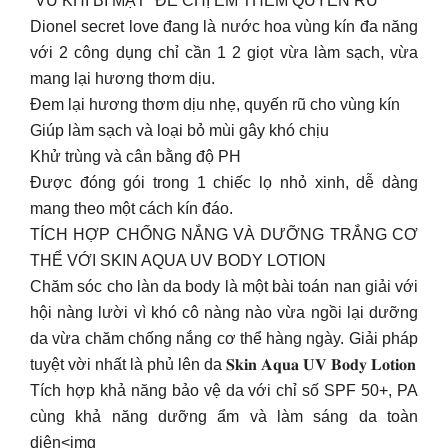
“VŨ KHÍ BÍ MẬT” ĐỂ CHỊ EM THÊM QUYẾN RŨ
Dionel secret love đang là nước hoa vùng kín đa năng
với 2 công dụng chỉ cần 1 2 giọt vừa làm sạch, vừa
mang lại hương thơm dịu.
Đem lại hương thơm dịu nhẹ, quyến rũ cho vùng kín
Giúp làm sạch và loại bỏ mùi gây khó chịu
Khử trùng và cân bằng độ PH
Được đóng gói trong 1 chiếc lọ nhỏ xinh, dễ dàng
mang theo một cách kín đáo.
TÍCH HỢP CHỐNG NẮNG VÀ DƯỠNG TRẮNG CƠ
THỂ VỚI SKIN AQUA UV BODY LOTION
Chăm sóc cho làn da body là một bài toán nan giải với
hội nàng lười vì khó cô nàng nào vừa ngồi lại dưỡng
da vừa chăm chống nắng cơ thể hàng ngày. Giải pháp
tuyệt vời nhất là phủ lên da 𝐒𝐤𝐢𝐧 𝐀𝐪𝐮𝐚 𝐔𝐕 𝐁𝐨𝐝𝐲 𝐋𝐨𝐭𝐢𝐨𝐧
Tích hợp khả năng bảo vệ da với chỉ số SPF 50+, PA
cùng khả năng dưỡng ẩm và làm sáng da toàn
diện<img