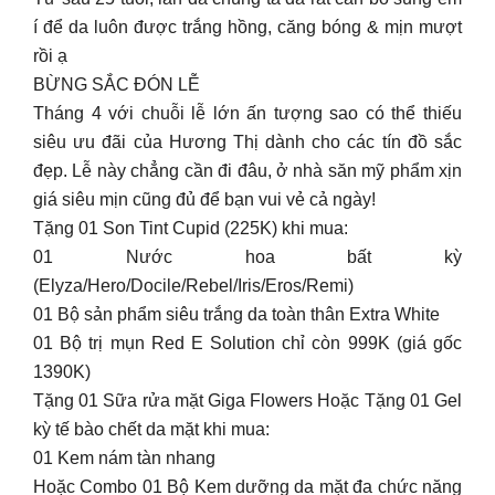
í để da luôn được trắng hồng, căng bóng & mịn mượt
rồi ạ
BỪNG SẮC ĐÓN LỄ️
Tháng 4 với chuỗi lễ lớn ấn tượng sao có thể thiếu
siêu ưu đãi của Hương Thị dành cho các tín đồ sắc
đẹp. Lễ này chẳng cần đi đâu, ở nhà săn mỹ phẩm xịn
giá siêu mịn cũng đủ để bạn vui vẻ cả ngày!
Tặng 01 Son Tint Cupid (225K) khi mua:
01 Nước hoa bất kỳ
(Elyza/Hero/Docile/Rebel/Iris/Eros/Remi)
01 Bộ sản phẩm siêu trắng da toàn thân Extra White
01 Bộ trị mụn Red E Solution chỉ còn 999K (giá gốc
1390K)
Tặng 01 Sữa rửa mặt Giga Flowers Hoặc Tặng 01 Gel
kỳ tế bào chết da mặt khi mua:
01 Kem nám tàn nhang
Hoặc Combo 01 Bộ Kem dưỡng da mặt đa chức năng