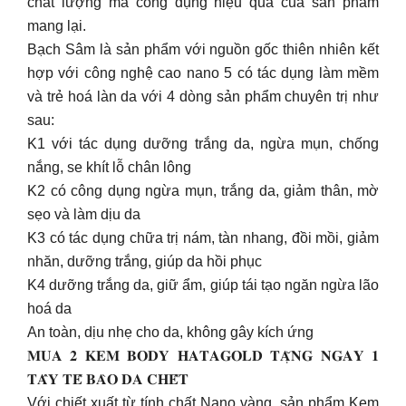
chất lượng mà công dụng hiệu quả của sản phẩm
mang lại.
Bạch Sâm là sản phẩm với nguồn gốc thiên nhiên kết
hợp với công nghệ cao nano 5 có tác dụng làm mềm
và trẻ hoá làn da với 4 dòng sản phẩm chuyên trị như
sau:
K1 với tác dụng dưỡng trắng da, ngừa mụn, chống
nắng, se khít lỗ chân lông
K2 có công dụng ngừa mụn, trắng da, giảm thân, mờ
sẹo và làm dịu da
K3 có tác dụng chữa trị nám, tàn nhang, đồi mồi, giảm
nhăn, dưỡng trắng, giúp da hồi phục
K4 dưỡng trắng da, giữ ẩm, giúp tái tạo ngăn ngừa lão
hoá da
An toàn, dịu nhẹ cho da, không gây kích ứng
𝐌𝐔𝐀 𝟐 𝐊𝐄𝐌 𝐁𝐎𝐃𝐘 𝐇𝐀𝐓𝐀𝐆𝐎𝐋𝐃 𝐓𝐀̣̆𝐍𝐆 𝐍𝐆𝐀𝐘 𝟏
𝐓𝐀̂̉𝐘 𝐓𝐄̂́ 𝐁𝐀̀𝐎 𝐃𝐀 𝐂𝐇𝐄̂́𝐓
Với chiết xuất từ tính chất Nano vàng, sản phẩm Kem