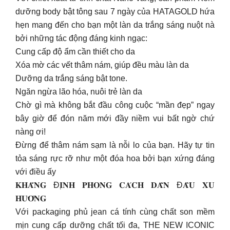
dưỡng body bật tông sau 7 ngày của HATAGOLD hứa
hẹn mang đến cho bạn một làn da trắng sáng nuột nà
bởi những tác động đáng kinh ngạc:
Cung cấp độ ẩm cần thiết cho da
Xóa mờ các vết thâm nám, giúp đều màu làn da
Dưỡng da trắng sáng bật tone.
Ngăn ngừa lão hóa, nuôi trẻ làn da
Chờ gì mà không bắt đầu công cuộc “mần đẹp” ngay
bây giờ để đón năm mới đầy niềm vui bất ngờ chứ
nàng ơi!
Đừng để thâm nám sạm là nỗi lo của bạn. Hãy tự tin
tỏa sáng rực rỡ như một đóa hoa bởi bạn xứng đáng
với điều ấy
𝐊𝐇𝐀̆̉𝐍𝐆 Đ𝐈̣𝐍𝐇 𝐏𝐇𝐎𝐍𝐆 𝐂𝐀́𝐂𝐇 𝐃𝐀̂̃𝐍 Đ𝐀̂̀𝐔 𝐗𝐔
𝐇𝐔̛𝐎̛́𝐍𝐆
Với packaging phủ jean cá tính cùng chất son mềm
mịn cung cấp dưỡng chất tối đa, THE NEW ICONIC