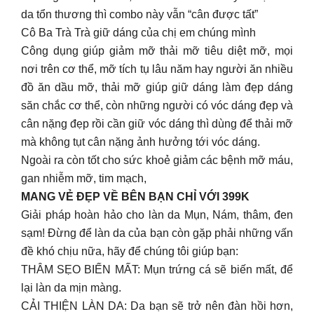
da tổn thương thì combo này vẫn “cân được tất”
Cô Ba Trà Trà giữ dáng của chị em chúng mình
Công dụng giúp giảm mỡ thải mỡ tiêu diệt mỡ, mọi
nơi trên cơ thể, mỡ tích tụ lâu năm hay người ăn nhiều
đồ ăn dầu mỡ, thải mỡ giúp giữ dáng làm đẹp dáng
săn chắc cơ thể, còn những người có vóc dáng đẹp và
cân nặng đẹp rồi cần giữ vóc dáng thì dùng để thải mỡ
mà không tụt cân nặng ảnh hưởng tới vóc dáng.
Ngoài ra còn tốt cho sức khoẻ giảm các bệnh mỡ máu,
gan nhiễm mỡ, tim mạch,
MANG VẺ ĐẸP VỀ BÊN BẠN CHỈ VỚI 399K
Giải pháp hoàn hảo cho làn da Mụn, Nám, thâm, đen
sạm! Đừng để làn da của bạn còn gặp phải những vấn
đề khó chịu nữa, hãy để chúng tôi giúp bạn:
THÂM SẸO BIẾN MẤT: Mụn trứng cá sẽ biến mất, để
lại làn da mịn màng.
CẢI THIỆN LÀN DA: Da bạn sẽ trở nên đàn hồi hơn,