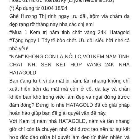
Hoặc 01 Nước hoa bất kỳ (Elyza/Hero/Iris/Eros)
(*) Áp dụng từ 01/04 18/04
Ghé Hương Thị rinh ngay ưu đãi, trộm vía chăm da
đẹp rạng rỡ tháng này nha các chị em!
#Mua 1 Kem trị nám tinh chất vàng 24K Hatagold
#Tặng ngay 1 Tẩy tế bào chết. Ưu đãi siêu hời nhé cả
nhà yêu!
“NÁM” KHÔNG CÒN LÀ NỖI LO VỚI KEM NÁM TINH
CHẤT NHỊ SEN KẾT HỢP VÀNG 24K NHÀ
HATAGOLD
Bạn đang tự ti vì da mặt bị nám, tàn nhang không chỉ
xuất hiện trên da mặt mà còn ở cổ, da tay và chân
khiến bạn khó trong việc làm đẹp và ngại đứng trước
đám đông? Đừng lo nhé HATAGOLD đã có giải pháp
hoàn hảo giúp bạn để giải quyết vấn đề này.
Với Kem trị nám nhà HATAGOLD, nám và tàn nhang
giờ chỉ còn là chuyện nhỏ khi được tạo nên từ sự kết
hợp độc đáo giữa bí quyết làm đẹp từ thiên nhiên và