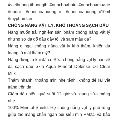
#viethuong #huongthi #nuochoabotui #nuochoamuahe
#uudai #nuochoahuongthi #nuochoahuongthi10ml
#myphamlan
CHỐNG NẮNG VẬT LÝ, KHÔ THOÁNG SẠCH DẦU
Nàng muốn trải nghiệm sản phẩm chống nắng vật lý
nhưng sợ da đổ dầu gây tối và sạm màu da?
Nàng e ngại chống nắng vật lý khó thấm, khiến da
loang lổ mất thẩm mỹ?
Nàng đừng lo khi đã có Sữa chống nắng vật lý bảo vệ
da sạch dầu Skin Aqua Mineral Defense Oil Clear
Milk:
Thấm nhanh, thoáng mịn nhẹ tênh, không để lại vệt
trắng trên da.
Giảm dầu hiệu quả suốt 12 giờ với dạng sữa mỏng
nhẹ.
100% Mineral Shield: Hệ chống nắng vật lý phổ rộng
giúp tạo màng chắn ngăn bụi siêu mịn PM2.5 và bảo