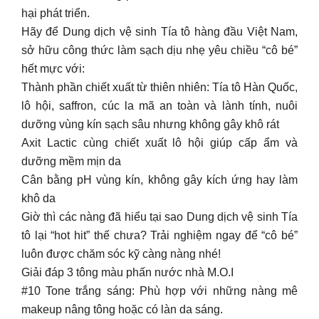
hại phát triển.
Hãy để Dung dịch vệ sinh Tía tô hàng đầu Việt Nam,
sở hữu công thức làm sạch dịu nhẹ yêu chiều “cô bé”
hết mực với:
Thành phần chiết xuất từ thiên nhiên: Tía tô Hàn Quốc,
lô hội, saffron, cúc la mã an toàn và lành tính, nuôi
dưỡng vùng kín sạch sâu nhưng không gây khô rát
Axit Lactic cùng chiết xuất lô hội giúp cấp ẩm và
dưỡng mềm mịn da
Cân bằng pH vùng kín, không gây kích ứng hay làm
khô da
Giờ thì các nàng đã hiểu tại sao Dung dịch vệ sinh Tía
tô lại “hot hit” thế chưa? Trải nghiệm ngay để “cô bé”
luôn được chăm sóc kỹ càng nàng nhé!
Giải đáp 3 tông màu phấn nước nhà M.O.I
#10 Tone trắng sáng: Phù hợp với những nàng mê
makeup nâng tông hoặc có làn da sáng.