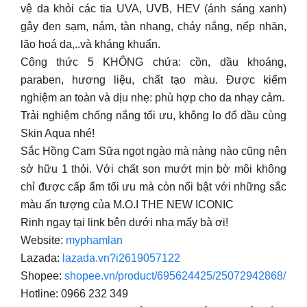
vệ da khỏi các tia UVA, UVB, HEV (ánh sáng xanh)
gây đen sạm, nám, tàn nhang, cháy nắng, nếp nhăn,
lão hoá da,..và kháng khuẩn.
Công thức 5 KHÔNG chứa: cồn, dầu khoáng,
paraben, hương liệu, chất tạo màu. Được kiểm
nghiệm an toàn và dịu nhẹ: phù hợp cho da nhạy cảm.
Trải nghiệm chống nắng tối ưu, không lo đổ dầu cùng
Skin Aqua nhé!
Sắc Hồng Cam Sữa ngọt ngào mà nàng nào cũng nên
sở hữu 1 thỏi. Với chất son mướt mịn bờ môi không
chỉ được cấp ẩm tối ưu mà còn nổi bật với những sắc
màu ấn tượng của M.O.I THE NEW ICONIC
Rinh ngay tại link bên dưới nha mấy bà ơi!
Website:
myphamlan
Lazada:
lazada.vn?i2619057122
Shopee:
shopee.vn/product/695624425/25072942868/
Hotline: 0966 232 349