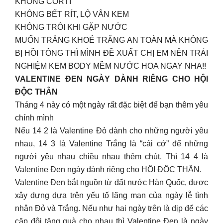
KHÔNG CORTI
KHÔNG BẾT RÍT, LỘ VÂN KEM
KHÔNG TRÔI KHI GẶP NƯỚC
MUỐN TRẮNG KHOẺ TRẮNG AN TOÀN MÀ KHÔNG
BỊ HỒI TÔNG THÌ MÌNH ĐỀ XUẤT CHỊ EM NÊN TRẢI
NGHIỆM KEM BODY MỀM NƯỚC HOA NGAY NHA!!
VALENTINE ĐEN NGÀY DÀNH RIÊNG CHO HỘI
ĐỘC THÂN
Tháng 4 này có một ngày rất đặc biệt để bạn thêm yêu
chính mình
Nếu 14 2 là Valentine Đỏ dành cho những người yêu
nhau, 14 3 là Valentine Trắng là “cái cớ” để những
người yêu nhau chiều nhau thêm chút. Thì 14 4 là
Valentine Đen ngày dành riêng cho HỘI ĐỘC THÂN.
Valentine Đen bắt nguồn từ đất nước Hàn Quốc, được
xây dựng dựa trên yếu tố lãng mạn của ngày lễ tình
nhân Đỏ và Trắng. Nếu như hai ngày trên là dịp để các
cặp đôi tặng quà cho nhau thì Valentine Đen là ngày