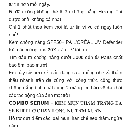
tự tin hơn mỗi ngày.
Đi đâu cũng không thể thiếu chống nắng Hương Thị
được phải không cả nhà!
Chỉ 1 phút thoa kem thôi là tự tin vi vu cả ngày luôn
nhé!
Kem chống nắng SPF50+ PA L’ORÉAL UV Defender
Kết cấu mỏng nhẹ 20X, cản UV tối ưu
Tìm đâu ra chống nắng dưới 300k đến từ Paris chất
bao êm, bao mướt
Em này sở hữu kết cấu dạng sữa, mỏng nhẹ và thẩm
thấu nhanh trên da cùng với công thức công thức
chống nắng tinh chất cùng 2 màng lọc bảo vệ da khỏi
các tác động của ánh mặt trời
𝗖𝗢𝗠𝗕𝗢 𝗦𝗘𝗥𝗨𝗠 + 𝐊𝐄𝐌 𝐌𝐔̣𝐍 𝐓𝐇𝐀̂𝐌 𝐓𝐑𝐀̆́𝐍𝐆 𝐃𝐀
𝐒𝐄 𝐊𝐇𝐈́𝐓 𝐋𝐎̂̃ 𝐂𝐇𝐀̂𝐍 𝐋𝐎̂𝐍𝐆 𝐍𝐔̣ 𝐓𝐀̂̀𝐌 𝐗𝐔𝐀̂𝐍
Hỗ trợ dứt điểm các loại mụn, hạn chế sẹo thâm, ngừa
nám.