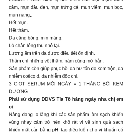
cám, mụn đầu đen, mụn trứng cá, mụn viêm, mụn bọc,
mụn nang,.
Hết mụn.
Hết thâm.
Da căng bóng, mịn màng.
Lỗ chân lông thu nhỏ lại.
Lượng ẩm trên da được điều tiết ổn định.
Thậm chí những vết thâm, nám cũng mờ hẳn.
Sản phẩm còn giúp phục hồi da hư tổn do kem trộn, da
nhiễm coticoid, da nhiễm độc chì.
3 GIỌT SERUM MỖI NGÀY = 1 THÁNG BÔI KEM
DƯỠNG
Phải sử dụng DDVS Tía Tô hàng ngày nha chị em
ơi
Nàng đang lo lắng khi các sản phẩm làm sạch khiến
vùng nhạy cảm trở nên khô rát vì vệ sinh quá sạch
khiến mất cân bằng pH, tạo điều kiện cho vi khuẩn có