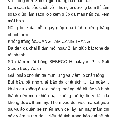
Với công thức 3plus+ giúp trắng da hoàn hảo
Làm sạch tế bào chết, với những ai dưỡng kem thì tắm
soap giúp làm sạch lớp kem giúp da mau hấp thụ kem
mới hơn
Nâng tone da mỗi ngày giúp quá trình dưỡng trắng
nhanh hơn
Không trắng ảo//CÀNG TẮM CÀNG TRẮNG
Da đen da chai lì tắm mỗi ngày 2 lần giúp bật tone da
rất nhanh
Sữa tắm muối hồng BEBECO Himalayan Pink Salt
Scrub Body Wash
Giải pháp cho làn da mụn lưng và viêm lỗ chân lông
Bụi bẩn, bã nhờn, tế bào da chết tích tụ lâu ngày…
khiến da không được thông thoáng, dễ bít tắc và hình
thành nên mụn khiến bạn không thể tự tin vì làn da
không được thẩm mỹ. Thêm vào đó, việc ma sát giữa
da và áo quần sẽ khiến mụn dễ lây lan hay thậm chí
gây viêm, sưng đau. Nếu để tình trạng kéo dài sẽ rất