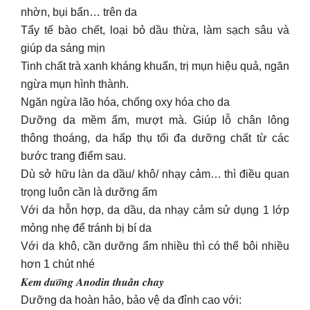
nhờn, bụi bẩn… trên da
Tẩy tế bào chết, loại bỏ dầu thừa, làm sạch sâu và
giúp da sáng mịn
Tinh chất trà xanh kháng khuẩn, trị mụn hiệu quả, ngăn
ngừa mụn hình thành.
Ngăn ngừa lão hóa, chống oxy hóa cho da
Dưỡng da mềm ẩm, mượt mà. Giúp lỗ chân lông
thông thoáng, da hấp thụ tối đa dưỡng chất từ các
bước trang điểm sau.
Dù sở hữu làn da dầu/ khô/ nhạy cảm… thì điều quan
trọng luôn cần là dưỡng ẩm
Với da hỗn hợp, da dầu, da nhạy cảm sử dụng 1 lớp
mỏng nhẹ để tránh bị bí da
Với da khô, cần dưỡng ẩm nhiều thì có thể bôi nhiều
hơn 1 chút nhé
𝑲𝒆𝒎 𝒅𝒖̛𝒐̛̃𝒏𝒈 𝑨𝒏𝒐𝒅𝒊𝒏 𝒕𝒉𝒖𝒂̂̀𝒏 𝒄𝒉𝒂𝒚
Dưỡng da hoàn hảo, bảo vệ da đỉnh cao với: