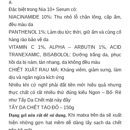
ạ.
Đặc biệt trong Nia 10+ Serum có:
NIACINAMIDE 10%: Thu nhỏ lỗ chân lông, cấp ẩm,
đều màu da
PANTHENOL 1%: Làm dịu tức thời, giữ ẩm và củng cố
hàng rào bảo vệ da
VITAMIN C 1%, ALPHA – ARBUTIN 1%, ACID
TRANEXAMIC, BISABOLOL: Dưỡng trắng da, phục
hồi da bị nám, tàn nhang, da không đều màu
CHIẾT XUẤT RAU MÁ: Kháng viêm, giảm sưng, làm
dịu và ngăn ngừa kích ứng
Nhiều khi cứ nghĩ phải đắt tiền mới hiệu quả nhưng
thực chất có rất nhiều thứ đúng kiểu Ngon – Bổ- Rẻ
như Tẩy Da Chết mặt này đây
TẨY DA CHẾT TÁO ĐỎ – 150g
𝐃𝐚̣𝐧𝐠 𝐠𝐞𝐥 𝐧𝐞̂𝐧 𝐫𝐚̂́𝐭 𝐝𝐞̂̃ 𝐬𝐮̛̉ 𝐝𝐮̣𝐧𝐠. Khi matxa trên da sẽ xuất
hiện những gợn hạt mềm dễ dàng lấy sạch da chết