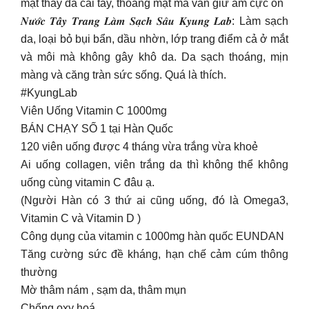
mặt thấy đã cái tay, thoáng mặt mà vẫn giữ ẩm cực ổn
𝑵𝒖̛𝒐̛́𝒄 𝑻𝒂̂̉𝒚 𝑻𝒓𝒂𝒏𝒈 𝑳𝒂̀𝒎 𝑺𝒂̣𝒄𝒉 𝑺𝒂̂𝒖 𝑲𝒚𝒖𝒏𝒈 𝑳𝒂𝒃: Làm sạch
da, loại bỏ bụi bẩn, dầu nhờn, lớp trang điểm cả ở mắt
và môi mà không gây khô da. Da sạch thoáng, mịn
màng và căng tràn sức sống. Quá là thích.
#KyungLab
Viên Uống Vitamin C 1000mg
BÁN CHẠY SỐ 1 tại Hàn Quốc
120 viên uống được 4 tháng vừa trắng vừa khoẻ
Ai uống collagen, viên trắng da thì không thể không
uống cùng vitamin C đâu ạ.
(Người Hàn có 3 thứ ai cũng uống, đó là Omega3,
Vitamin C và Vitamin D )
Công dụng của vitamin c 1000mg hàn quốc EUNDAN
Tăng cường sức đề kháng, hạn chế cảm cúm thông
thường
Mờ thâm nám , sạm da, thâm mụn
Chống oxy hoá