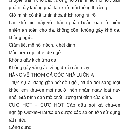
chuyên dành cho các trường hợp ra nhiều mồ hôi. Sản
phẩm này không phải lăn khử mùi thông thường.
Giờ mình có thể tự tin thỏa thích rong rủi rồi
Lăn khử mùi này với thành phần hoàn toàn từ thiên
nhiên an toàn cho da, không cồn, không gây khô da,
không ngứa.
Giảm tiết mồ hôi nách, k bết dính
Mùi thơm dịu nhẹ, dễ ngửi.
Không gây kích ứng da
Không gây vàng áo vùng dưới cánh tay.
HÀNG VỀ THƠM CẢ GÓC NHÀ LUÔN Ạ
Thực sự ai đang gần hết dầu gội, muốn đổi sang loại
khác, em khuyên mọi người nên nhắm ngay loại này
nhé. Giá bình dân mà chất lượng thì đỉnh của đỉnh.
CỰC HOT – CỰC HOT Cặp dầu gội xả chuyên
nghiệp Olexrs+Hairsalon được các salon lớn sử dụng
rất nhiều
Công dụng :