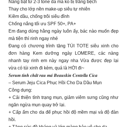
Nâng bật từ 2-3 tone da mà ko bị trắng bệch
Thay cho lớp nền make-up siêu tự nhiên
Kiềm dầu, chống trôi siêu đỉnh
Chống nắng tối ưu SPF 50+, PA+
Em đang dùng hằng ngày luôn ấy, bác nào muốn đẹp
mà tiện thì rinh ngay nhé
Đang có chương trình tặng TÚI TOTE siêu xinh cho
đơn hàng Kem dưỡng ngày LOMERE, các nàng
nhanh tay rinh em này ngay nha Vừa được đẹp lại
vừa có túi xinh đi kèm, quá là HỜI đi~
𝑺𝒆𝒓𝒖𝒎 𝒕𝒊𝒏𝒉 𝒄𝒉𝒂̂́𝒕 𝒓𝒂𝒖 𝒎𝒂́ 𝑩𝒆𝒂𝒖𝒔𝒌𝒊𝒏 𝑪𝒆𝒏𝒕𝒆𝒍𝒍𝒂 𝑪𝒊𝒄𝒂
– Serum Jeju Cica Phục Hồi Cho Da Dầu Mụn
Công dụng:
+ Cải thiện tình trạng mụn, giảm viêm sưng cũng như
ngăn ngừa mụn quay trở lại.
+ Cấp ẩm cho da để phục hồi độ mềm mại và độ đàn
hồi.
+ Tăng sức đề kháng và lớp màng bảo vệ cho da