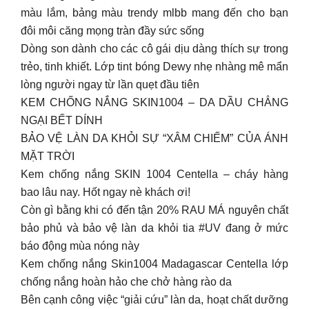
màu lắm, bảng màu trendy mlbb mang đến cho bạn
đôi môi căng mọng tràn đầy sức sống
Dòng son dành cho các cô gái dịu dàng thích sự trong
trẻo, tinh khiết. Lớp tint bóng Dewy nhẹ nhàng mê mẩn
lòng người ngay từ lần quẹt đầu tiên
KEM CHỐNG NẮNG SKIN1004 – DA DẦU CHẲNG
NGẠI BẾT DÍNH
BẢO VỆ LÀN DA KHỎI SỰ “XÂM CHIẾM” CỦA ÁNH
MẶT TRỜI
Kem chống nắng SKIN 1004 Centella – cháy hàng
bao lâu nay. Hốt ngay nè khách ơi!
Còn gì bằng khi có đến tận 20% RAU MÁ nguyên chất
bảo phủ và bảo vệ làn da khỏi tia #UV đang ở mức
báo động mùa nóng này
Kem chống nắng Skin1004 Madagascar Centella lớp
chống nắng hoàn hảo che chở hàng rào da
Bên cạnh công việc “giải cứu” làn da, hoạt chất dưỡng