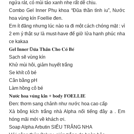
ngứa rát, có mùi táo xanh nhẹ rất dễ chịu.
Combo Gel Inner Phụ khoa “Đũa thần tình iu”, Nước
hoa vùng kín Foellie đen.
Em ít đăng nhưng lúc nào ra đi một cách chóng mặt : vì
2 em ý thật sự là must-have để giữ lửa hạnh phúc nha
ce kakaa
𝐆𝐞𝐥 𝐈𝐧𝐧𝐞𝐫 Đ𝐮̃𝐚 𝐓𝐡𝐚̂̀𝐧 𝐂𝐡𝐨 𝐂𝐨̂ 𝐁𝐞́
Sạch sẽ vùng kín
Khử mùi hôi, giảm huyết trắng
Se khít cô bé
Cân bằng pH
Làm hồng cô bé
𝐍𝐮̛𝐨̛́𝐜 𝐡𝐨𝐚 𝐯𝐮̀𝐧𝐠 𝐤𝐢́𝐧 + 𝐛𝐨𝐝𝐲 𝐅𝐎𝐄𝐋𝐋𝐈𝐄
Đen: thơm sang chảnh như nước hoa cao cấp
Xà bông kích trắng nhà Alpha nổi tiếng đây ạ . Em
hóng mãi mới về khách ơi.
Soap Alpha Arbutin SIÊU TRẮNG NHA