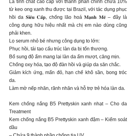
Là tinh chất cao cấp với thành phần chính chứa 10%
từ keo ong xanh thu được tại Brazil, với tác dụng phục
hồi da 𝐒𝐢𝐞̂𝐮 𝐂𝐚̂́𝐩, chống lão hoá 𝐌𝐚̣𝐧𝐡 𝐌𝐞̃ – đây là
công dụng hữu hiệu nhất mà chị em nào dùng cũng
phải khen.
Lọ serum nhỏ bé nhưng công dụng to lớn:
Phục hồi, tái tạo cấu trúc làn da bị tổn thương.
Bổ sung độ ẩm mang lại làn da ẩm mượt, căng mịn.
Chống oxy hóa, tạo độ đàn hồi và giúp da săn chắc.
Giảm kích ứng, mẩn đỏ, hạn chế khô sần, bong tróc
da.
Làm mờ nếp nhăn, rãnh nhăn và hỗ trợ trẻ hóa làn da.
Kem chống nắng B5 Prettyskin xanh nhạt – Cho da
Treatment
Kem chống nắng B5 Prettyskin xanh đậm – Kiểm soát
dầu
– Chứa 9 thành phần chống tia UV