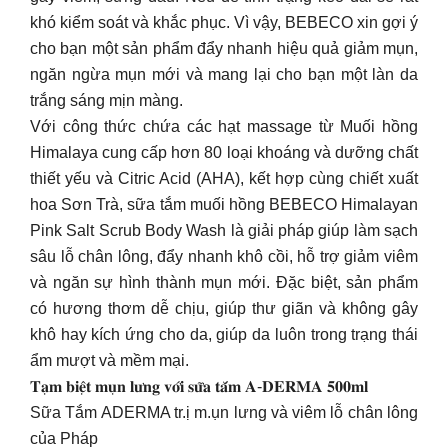
khó kiểm soát và khắc phục. Vì vậy, BEBECO xin gợi ý
cho bạn một sản phẩm đẩy nhanh hiệu quả giảm mụn,
ngăn ngừa mụn mới và mang lại cho bạn một làn da
trắng sáng mịn màng.
Với công thức chứa các hạt massage từ Muối hồng
Himalaya cung cấp hơn 80 loại khoáng và dưỡng chất
thiết yếu và Citric Acid (AHA), kết hợp cùng chiết xuất
hoa Sơn Trà, sữa tắm muối hồng BEBECO Himalayan
Pink Salt Scrub Body Wash là giải pháp giúp làm sạch
sâu lỗ chân lông, đẩy nhanh khô cồi, hỗ trợ giảm viêm
và ngăn sự hình thành mụn mới. Đặc biệt, sản phẩm
có hương thơm dễ chịu, giúp thư giãn và không gây
khô hay kích ứng cho da, giúp da luôn trong trạng thái
ẩm mượt và mềm mại.
𝐓𝐚̣𝐦 𝐛𝐢𝐞̣̂𝐭 𝐦𝐮̣𝐧 𝐥𝐮̛𝐧𝐠 𝐯𝐨̛́𝐢 𝐬𝐮̛̃𝐚 𝐭𝐚̆́𝐦 𝐀-𝐃𝐄𝐑𝐌𝐀 𝟓𝟎𝟎𝐦𝐥
Sữa Tắm ADERMA tr.ị m.ụn lưng và viêm lỗ chân lông
của Pháp