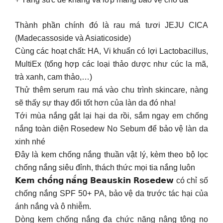
Thành phần chính đó là rau má tươi JEJU CICA
(Madecassoside và Asiaticoside)
Cùng các hoạt chất: HA, Vi khuẩn có lợi Lactobacillus,
MultiEx (tổng hợp các loại thảo dược như cúc la mã,
trà xanh, cam thảo,…)
Thử thêm serum rau má vào chu trình skincare, nàng
sẽ thấy sự thay đổi tốt hơn của làn da đó nha!
Tới mùa nắng gắt lại hại da rồi, sắm ngay em chống
nắng toàn diện Rosedew No Sebum để bảo vệ làn da
xinh nhé
Đây là kem chống nắng thuần vật lý, kèm theo bộ lọc
chống nắng siêu đỉnh, thách thức mọi tia nắng luôn
𝗞𝗲𝗺 𝗰𝗵𝗼̂́𝗻𝗴 𝗻𝗮̆́𝗻𝗴 𝗕𝗲𝗮𝘂𝘀𝗸𝗶𝗻 𝗥𝗼𝘀𝗲𝗱𝗲𝘄 có chỉ số
chống nắng SPF 50+ PA, bảo vệ da trước tác hại của
ánh nắng và ô nhiễm.
Dòng kem chống nắng đa chức năng nâng tông no