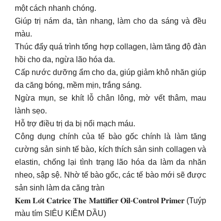
một cách nhanh chóng.
Giúp trị nám da, tàn nhang, làm cho da sáng và đều
màu.
Thúc đẩy quá trình tổng hợp collagen, làm tăng độ đàn
hồi cho da, ngừa lão hóa da.
Cấp nước dưỡng ẩm cho da, giúp giảm khô nhăn giúp
da căng bóng, mềm mịn, trắng sáng.
Ngừa mụn, se khít lỗ chân lông, mờ vết thâm, mau
lành sẹo.
Hỗ trợ điều trị da bị nổi mạch máu.
Công dụng chính của tế bào gốc chính là làm tăng
cường sản sinh tế bào, kích thích sản sinh collagen và
elastin, chống lại tình trạng lão hóa da làm da nhăn
nheo, sập sệ. Nhờ tế bào gốc, các tế bào mới sẽ được
sản sinh làm da căng tràn
𝐊𝐞𝐦 𝐋𝐨́𝐭 𝐂𝐚𝐭𝐫𝐢𝐜𝐞 𝐓𝐡𝐞 𝐌𝐚𝐭𝐭𝐢𝐟𝐢𝐞𝐫 𝐎𝐢𝐥-𝐂𝐨𝐧𝐭𝐫𝐨𝐥 𝐏𝐫𝐢𝐦𝐞𝐫 (Tuýp
màu tím SIÊU KIỀM DẦU)