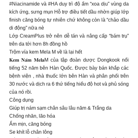
#Niacinamide và #HA duy trì độ ẩm “xoa dịu” vùng da
kích ứng, sưng mụn Hỗ trợ điều tiết dầu nhờn giúp lớp
finish căng bóng tự nhiên chứ không còn là “chảo dầu
di động” nữa nè
Lớp CreamPlus trở nên dễ tán và nâng cấp “bám trụ”
trên da tới hơn 8h đồng hồ
Trộm vía kem Mela M về là lại hết
𝐊𝐞𝐦 𝐍𝐚́𝐦 𝐌𝐞𝐥𝐚M của tập đoàn dược Dongkook nổi
tiếng 52 năm bên Hàn Quốc. Được bày bán khắp các
bệnh viện , nhà thuốc lớn bên Hàn và phân phối trên
30 nước và dịch ra 6 thứ tiếng hiểu độ hot và phủ sóng
của nó rồi.
Công dụng
Giúp trị nám sạm chân sâu lâu năm & Trắng da
Chống nhăn, lão hóa
Ẩm mịn, căng bóng
Se khít lỗ chân lông