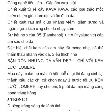
Công nghệ tiên tiến – Cấp ẩm vượt trội
Chiết xuất từ rễ cây KAVA KAVA, các loại thảo mộc
thiên nhiên giúp làm dịu và ổn định da
Chiết xuất rau má giúp kháng viêm, giảm sưng và
ngăn ngừa kích ứng cho da nhạy cảm
Sự kết hợp của B5 (Panthenol) + HA (Hyaluronic) cấp
ẩm sâu cho da
Đặc biệt chất kem của em này rất mỏng nhẹ, có thể
thẩm thấu nhanh vào da. Siêu thích nha
BẬN RỘN NHƯNG DA VẪN ĐẸP – CHỈ VỚI KEM
LƯỜI LOMERE
Mùa này make-up mà mồ hôi nhễ nhại thì đang xinh lại
thành xấu, các chị cứ chọn ngay 1 bước tối ưu KEM
LƯỜI LOMERE này cho em, 5 phút da mịn màng căng
bóng trắng hồng
𝟓 𝐓𝐑𝐎𝐍𝐆 𝟏
Dưỡng trắng sáng da lành tính