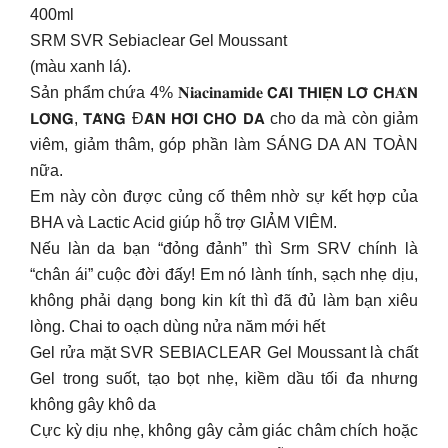
400ml
SRM SVR Sebiaclear Gel Moussant
(màu xanh lá).
Sản phẩm chứa 4% 𝐍𝐢𝐚𝐜𝐢𝐧𝐚𝐦𝐢𝐝𝐞 𝗖𝗔̉𝗜 𝗧𝗛𝗜𝗘̣̂𝗡 𝗟𝗢̂̃ 𝗖𝗛𝐀̂𝗡
𝗟𝗢̂𝗡𝗚, 𝗧𝗔̆𝗡𝗚 Đ𝗔̀𝗡 𝗛𝗢̂̀𝗜 𝗖𝗛𝗢 𝗗𝗔 cho da mà còn giảm
viêm, giảm thâm, góp phần làm SÁNG DA AN TOÀN
nữa.
Em này còn được củng cố thêm nhờ sự kết hợp của
BHA và Lactic Acid giúp hỗ trợ GIẢM VIÊM.
Nếu làn da bạn “đỏng đảnh” thì Srm SRV chính là
“chân ái” cuộc đời đấy! Em nó lành tính, sạch nhẹ dịu,
không phải dạng bong kin kít thì đã đủ làm bạn xiêu
lòng. Chai to oạch dùng nửa năm mới hết
Gel rửa mặt SVR SEBIACLEAR Gel Moussant là chất
Gel trong suốt, tạo bọt nhẹ, kiềm dầu tối đa nhưng
không gây khô da
Cực kỳ dịu nhẹ, không gây cảm giác châm chích hoặc