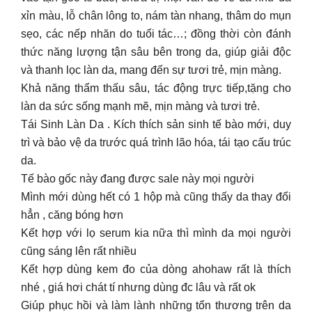
xỉn màu, lỗ chân lông to, nám tàn nhang, thâm do mụn
sẹo, các nếp nhăn do tuổi tác…; đồng thời còn đánh
thức năng lượng tận sâu bên trong da, giúp giải độc
và thanh lọc làn da, mang đến sự tươi trẻ, mịn màng.
Khả năng thẩm thấu sâu, tác động trực tiếp,tặng cho
làn da sức sống mạnh mẽ, mịn màng và tươi trẻ.
Tái Sinh Làn Da . Kích thích sản sinh tế bào mới, duy
trì và bảo vệ da trước quá trình lão hóa, tái tạo cấu trúc
da.
Tế bào gốc này đang được sale này mọi người
Mình mới dùng hết có 1 hộp mà cũng thấy da thay đổi
hẳn , căng bóng hơn
Kết hợp với lọ serum kia nữa thì mình da mọi người
cũng sáng lên rất nhiều
Kết hợp dùng kem đo của dòng ahohaw rất là thích
nhé , giá hơi chát tí nhưng dùng đc lâu và rất ok
Giúp phục hồi và làm lành những tổn thương trên da