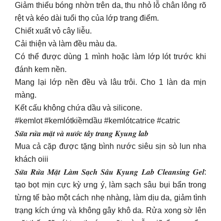
Giảm thiểu bóng nhờn trên da, thu nhỏ lỗ chân lông rõ
rệt và kéo dài tuổi thọ của lớp trang điểm.
Chiết xuất vỏ cây liễu.
Cải thiện và làm đều màu da.
Có thể được dùng 1 mình hoặc làm lớp lót trước khi
đánh kem nền.
Mang lại lớp nền đều và lâu trôi. Cho 1 làn da mịn
màng.
Kết cấu không chứa dầu và silicone.
#kemlot #kemlótkiềmdầu #kemlótcatrice #catric
𝑺𝒖̛̃𝒂 𝒓𝒖̛̉𝒂 𝒎𝒂̣̆𝒕 𝒗𝒂̀ 𝒏𝒖̛𝒐̛́𝒄 𝒕𝒂̂̉𝒚 𝒕𝒓𝒂𝒏𝒈 𝑲𝒚𝒖𝒏𝒈 𝒍𝒂𝒃
Mua cả cặp được tặng bình nước siêu sịn sò lun nha
khách oiii
𝑺𝒖̛̃𝒂 𝑹𝒖̛̉𝒂 𝑴𝒂̣̆𝒕 𝑳𝒂̀𝒎 𝑺𝒂̣𝒄𝒉 𝑺𝒂̂𝒖 𝑲𝒚𝒖𝒏𝒈 𝑳𝒂𝒃 𝑪𝒍𝒆𝒂𝒏𝒔𝒊𝒏𝒈 𝑮𝒆𝒍:
tạo bọt mịn cực kỳ ưng ý, làm sạch sâu bụi bẩn trong
từng tế bào một cách nhẹ nhàng, làm dịu da, giảm tình
trạng kích ứng và không gây khô da. Rửa xong sờ lên