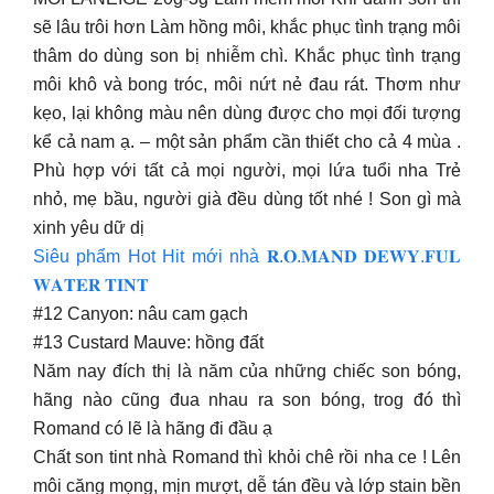
sẽ lâu trôi hơn Làm hồng môi, khắc phục tình trạng môi
thâm do dùng son bị nhiễm chì. Khắc phục tình trạng
môi khô và bong tróc, môi nứt nẻ đau rát. Thơm như
kẹo, lại không màu nên dùng được cho mọi đối tượng
kể cả nam ạ. – một sản phẩm cần thiết cho cả 4 mùa .
Phù hợp với tất cả mọi người, mọi lứa tuổi nha Trẻ
nhỏ, mẹ bầu, người già đều dùng tốt nhé ! Son gì mà
xinh yêu dữ dị
Siêu phẩm Hot Hit mới nhà 𝐑.𝐎.𝐌𝐀𝐍𝐃 𝐃𝐄𝐖𝐘.𝐅𝐔𝐋
𝐖𝐀𝐓𝐄𝐑 𝐓𝐈𝐍𝐓
#12 Canyon: nâu cam gạch
#13 Custard Mauve: hồng đất
Năm nay đích thị là năm của những chiếc son bóng,
hãng nào cũng đua nhau ra son bóng, trog đó thì
Romand có lẽ là hãng đi đầu ạ
Chất son tint nhà Romand thì khỏi chê rồi nha ce ! Lên
môi căng mọng, mịn mượt, dễ tán đều và lớp stain bền