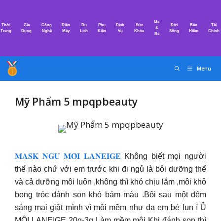
Chuyển
đến
Mẹ
Thời
Gia
Công
Điện
Du
Phụ
Dịch
Sức
Đời
Bảo
Tài
nội
&
Trang
Dụng
Nghệ
Máy
Lịch
Kiện
Vụ
Khỏe
Sống
Hiểm
Chính
Bé
dung
Menu
Mỹ Phẩm 5 mpqpbeauty
𝐌𝐀𝐒𝐊 𝐍𝐆𝐔̉ 𝐌𝐎̂𝐈 𝐋𝐀𝐍𝐄𝐈𝐆𝐄
Không biết mọi người
thế nào chứ với em trước khi đi ngủ là bôi dưỡng thể
và cả dưỡng môi luôn ,không thì khó chịu lắm ,môi khô
bong tróc đánh son khó bám màu .Bôi sau một đêm
sáng mai giật mình vì môi mềm như da em bé lun í Ủ
MÔI LANEIGE 20g-3g Làm mềm môi Khi đánh son thì