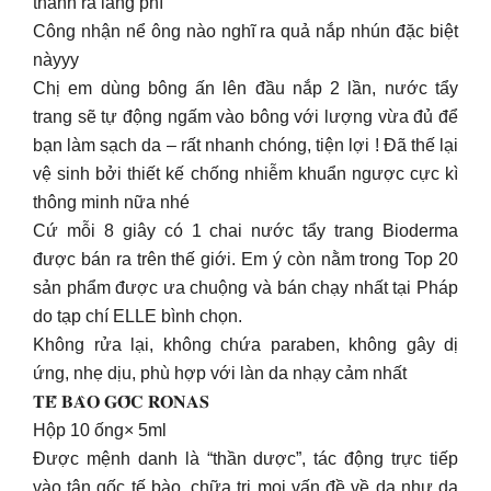
thành ra lãng phí
Công nhận nể ông nào nghĩ ra quả nắp nhún đặc biệt
nàyyy
Chị em dùng bông ấn lên đầu nắp 2 lần, nước tẩy
trang sẽ tự động ngấm vào bông với lượng vừa đủ để
bạn làm sạch da – rất nhanh chóng, tiện lợi ! Đã thế lại
vệ sinh bởi thiết kế chống nhiễm khuẩn ngược cực kì
thông minh nữa nhé
Cứ mỗi 8 giây có 1 chai nước tẩy trang Bioderma
được bán ra trên thế giới. Em ý còn nằm trong Top 20
sản phẩm được ưa chuộng và bán chạy nhất tại Pháp
do tạp chí ELLE bình chọn.
Không rửa lại, không chứa paraben, không gây dị
ứng, nhẹ dịu, phù hợp với làn da nhạy cảm nhất
𝐓𝐄̂́ 𝐁𝐀̀𝐎 𝐆𝐎̂́𝐂 𝐑𝐎𝐍𝐀𝐒
Hộp 10 ống× 5ml
Được mệnh danh là “thần dược”, tác động trực tiếp
vào tận gốc tế bào, chữa trị mọi vấn đề về da như da