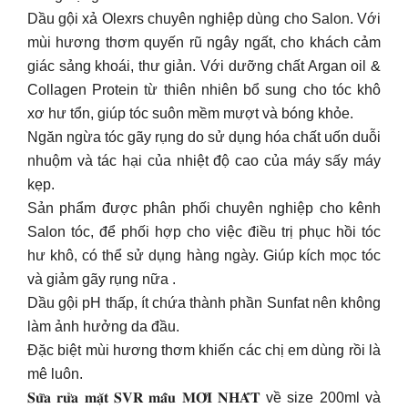
Dầu gội xả Olexrs chuyên nghiệp dùng cho Salon. Với
mùi hương thơm quyến rũ ngây ngất, cho khách cảm
giác sảng khoái, thư giản. Với dưỡng chất Argan oil &
Collagen Protein từ thiên nhiên bổ sung cho tóc khô
xơ hư tổn, giúp tóc suôn mềm mượt và bóng khỏe.
Ngăn ngừa tóc gãy rụng do sử dụng hóa chất uốn duỗi
nhuộm và tác hại của nhiệt độ cao của máy sấy máy
kẹp.
Sản phẩm được phân phối chuyên nghiệp cho kênh
Salon tóc, để phối hợp cho việc điều trị phục hồi tóc
hư khô, có thể sử dụng hàng ngày. Giúp kích mọc tóc
và giảm gãy rụng nữa .
Dầu gội pH thấp, ít chứa thành phần Sunfat nên không
làm ảnh hưởng da đầu.
Đặc biệt mùi hương thơm khiến các chị em dùng rồi là
mê luôn.
𝐒𝐮̛̃𝐚 𝐫𝐮̛̉𝐚 𝐦𝐚̣̆𝐭 𝐒𝐕𝐑 𝐦𝐚̂̃𝐮 𝐌𝐎̛́𝐈 𝐍𝐇𝐀̂́𝐓 về size 200ml và