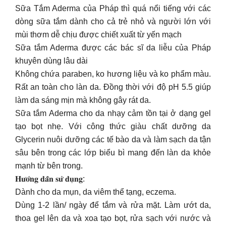
Sữa Tắm Aderma của Pháp thì quá nổi tiếng với các
dòng sữa tắm dành cho cả trẻ nhỏ và người lớn với
mùi thơm dễ chịu được chiết xuất từ yến mạch
Sữa tắm Aderma được các bác sĩ da liễu của Pháp
khuyên dùng lâu dài
Không chứa paraben, ko hương liệu và ko phẩm màu.
Rất an toàn cho làn da. Đồng thời với độ pH 5.5 giúp
làm da sáng mịn mà không gây rát da.
Sữa tắm Aderma cho da nhạy cảm tồn tại ở dạng gel
tạo bọt nhẹ. Với công thức giàu chất dưỡng da
Glycerin nuôi dưỡng các tế bào da và làm sạch da tận
sâu bên trong các lớp biểu bì mang đến làn da khỏe
mạnh từ bên trong.
𝐇𝐮̛𝐨̛́𝐧𝐠 𝐝𝐚̂̃𝐧 𝐬𝐮̛̉ 𝐝𝐮̣𝐧𝐠:
Dành cho da mụn, da viêm thể tạng, eczema.
Dùng 1-2 lần/ ngày để tắm và rửa mặt. Làm ướt da,
thoa gel lên da và xoa tạo bọt, rửa sạch với nước và