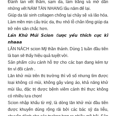
Đánh tan vết thâm, sạm da, làm trắng và mờ dần
những vết NÁM TÀN NHANG lâu năm để lại.
Giúp da tái sinh collagen chống lại chảy sệ và lão hóa.
Làm mền mịn cấu trúc da, thu nhỏ lỗ chân lông giúp da
trở nên săn chắc hơn.
𝙇𝙖̆𝙣 𝙆𝙝𝙪̛̉ 𝙈𝙪̀𝙞 𝙎𝙘𝙞𝙤𝙣 đ𝙪̛𝙤̛̣𝙘 𝙮𝙚̂𝙪 𝙩𝙝𝙞́𝙘𝙝 𝙘𝙪̛̣𝙘 𝙠𝙞̀
𝙣𝙝𝙖𝙖𝙖
LĂN NÁCH scion Mỹ thần thánh. Dùng 1 tuần đầu tiên
là bạn sẽ thấy hiệu quả tuyệt vời.
Sản phẩm cứu cánh hỗ trợ cho các bạn đang kém tự
tin vì đôi cánh .
Lăn khử mùi trên thị trường thì vô số nhưng tìm được
loại không có mùi, không gây vàng áo, khả năng khử
mùi lâu, đặc trị được bệnh viêm cánh thì thực không
có nhiều lựa chọn!
Scion nhập khẩu từ mỹ, là dòng lăn khử mùi đầu tiên
được khuyên dùng rộng rãi bởi các bác sỹ da liễu,