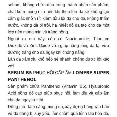
sebum, không chứa dầu trong thành phần sản phẩm,
chất kem mỏng mịn nên khi thoa lên da sẽ không tạo
cảm giác nhờn rít, kiềm dầu tối đa cho da, không thấm
nước, không dễ bị trôi, hạ nhiệt độ da tạo cho da một
lớp nền mỏng mịn và trắng hồng.
Ngoài ra em này còn có Niacinamide, Titanium
Dioxide và Zinc Oxide vừa giúp nâng tông da lại vừa
dưỡng trắng cho da ngay khi chống nắng.
Làn da xám xịt, khô héo sẽ nhanh chóng được lột xác
với
𝗦𝗘𝗥𝗨𝗠 𝗕𝟱 PHỤC HỒI CẤP ẨM 𝗟𝗢𝗠𝗘𝗥𝗘 𝗦𝗨𝗣𝗘𝗥
𝗣𝗔𝗡𝗧𝗛𝗘𝗡𝗢𝗟
Sản phẩm chứa Panthenol (Vitamin B5), Hyaluronic
Acid nồng độ cao giúp phục hồi, làm dịu và cấp ẩm
cho da ngay tức thì.
Đồng thời làm căng mọng da, xây dựng hàng rào bảo
vệ da đang bị suy yếu, làm chậm quá trình lão hóa da,