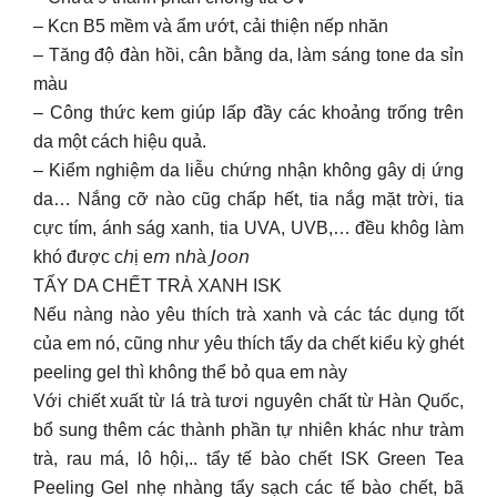
– Kcn B5 mềm và ẩm ướt, cải thiện nếp nhăn
– Tăng độ đàn hồi, cân bằng da, làm sáng tone da sỉn
màu
– Công thức kem giúp lấp đầy các khoảng trống trên
da một cách hiệu quả.
– Kiểm nghiệm da liễu chứng nhận không gây dị ứng
da… Nắng cỡ nào cũg chấp hết, tia nắg mặt trời, tia
cực tím, ánh ság xanh, tia UVA, UVB,… đều khôg làm
khó được c𝘩ị e𝘮 n𝘩à 𝘑𝘰𝘰𝘯
TẨY DA CHẾT TRÀ XANH ISK
Nếu nàng nào yêu thích trà xanh và các tác dụng tốt
của em nó, cũng như yêu thích tẩy da chết kiểu kỳ ghét
peeling gel thì không thể bỏ qua em này
Với chiết xuất từ lá trà tươi nguyên chất từ Hàn Quốc,
bổ sung thêm các thành phần tự nhiên khác như tràm
trà, rau má, lô hội,.. tẩy tế bào chết ISK Green Tea
Peeling Gel nhẹ nhàng tẩy sạch các tế bào chết, bã