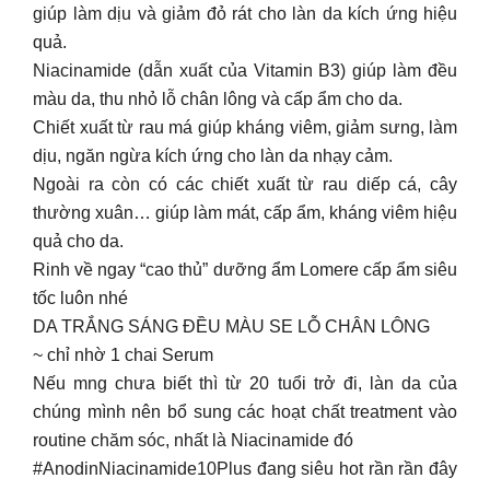
giúp làm dịu và giảm đỏ rát cho làn da kích ứng hiệu
quả.
Niacinamide (dẫn xuất của Vitamin B3) giúp làm đều
màu da, thu nhỏ lỗ chân lông và cấp ẩm cho da.
Chiết xuất từ rau má giúp kháng viêm, giảm sưng, làm
dịu, ngăn ngừa kích ứng cho làn da nhạy cảm.
Ngoài ra còn có các chiết xuất từ rau diếp cá, cây
thường xuân… giúp làm mát, cấp ẩm, kháng viêm hiệu
quả cho da.
Rinh về ngay “cao thủ” dưỡng ẩm Lomere cấp ẩm siêu
tốc luôn nhé
DA TRẮNG SÁNG ĐỀU MÀU SE LỖ CHÂN LÔNG
~ chỉ nhờ 1 chai Serum
Nếu mng chưa biết thì từ 20 tuổi trở đi, làn da của
chúng mình nên bổ sung các hoạt chất treatment vào
routine chăm sóc, nhất là Niacinamide đó
#AnodinNiacinamide10Plus đang siêu hot rần rần đây