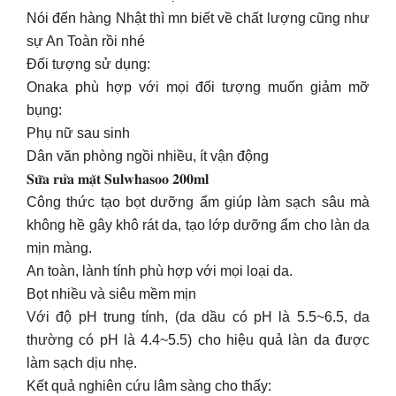
Nói đến hàng Nhật thì mn biết về chất lượng cũng như
sự An Toàn rồi nhé
Đối tượng sử dụng:
Onaka phù hợp với mọi đối tượng muốn giảm mỡ
bụng:
Phụ nữ sau sinh
Dân văn phòng ngồi nhiều, ít vận động
𝐒𝐮̛̃𝐚 𝐫𝐮̛̉𝐚 𝐦𝐚̣̆𝐭 𝐒𝐮𝐥𝐰𝐡𝐚𝐬𝐨𝐨 𝟐𝟎𝟎𝐦𝐥
Công thức tạo bọt dưỡng ẩm giúp làm sạch sâu mà
không hề gây khô rát da, tạo lớp dưỡng ẩm cho làn da
mịn màng.
An toàn, lành tính phù hợp với mọi loại da.
Bọt nhiều và siêu mềm mịn
Với độ pH trung tính, (da dầu có pH là 5.5~6.5, da
thường có pH là 4.4~5.5) cho hiệu quả làn da được
làm sạch dịu nhẹ.
Kết quả nghiên cứu lâm sàng cho thấy: