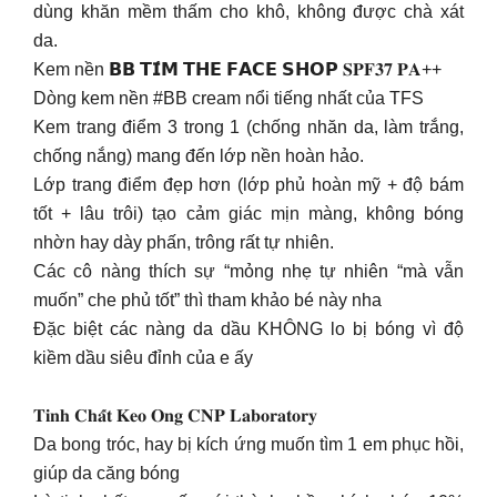
dùng khăn mềm thấm cho khô, không được chà xát
da.
Kem nền 𝗕𝗕 𝗧𝗜́𝗠 𝗧𝗛𝗘 𝗙𝗔𝗖𝗘 𝗦𝗛𝗢𝗣 𝐒𝐏𝐅𝟑𝟕 𝐏𝐀++
Dòng kem nền #BB cream nổi tiếng nhất của TFS
Kem trang điểm 3 trong 1 (chống nhăn da, làm trắng,
chống nắng) mang đến lớp nền hoàn hảo.
Lớp trang điểm đẹp hơn (lớp phủ hoàn mỹ + độ bám
tốt + lâu trôi) tạo cảm giác mịn màng, không bóng
nhờn hay dày phấn, trông rất tự nhiên.
Các cô nàng thích sự “mỏng nhẹ tự nhiên “mà vẫn
muốn” che phủ tốt” thì tham khảo bé này nha
Đặc biệt các nàng da dầu KHÔNG lo bị bóng vì độ
kiềm dầu siêu đỉnh của e ấy
𝐓𝐢𝐧𝐡 𝐂𝐡𝐚̂́𝐭 𝐊𝐞𝐨 𝐎𝐧𝐠 𝐂𝐍𝐏 𝐋𝐚𝐛𝐨𝐫𝐚𝐭𝐨𝐫𝐲
Da bong tróc, hay bị kích ứng muốn tìm 1 em phục hồi,
giúp da căng bóng