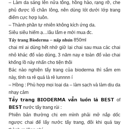
– Làm da sáng lên nửa tông, hồng hào, rạng rỡ, che
phủ được lỗ chân lông, nên dùng lót dưới lớp trang
điểm cực hợp luôn.
– Thành phần tự nhiên không kích ứng da.
Siêu siêu hiếm ạ…lâu lắm e mới mua đc.
𝐓𝐚̂̉𝐲 𝐭𝐫𝐚𝐧𝐠 𝐁𝐢𝐨𝐝𝐞𝐫𝐦𝐚 – 𝐧𝐚̆́𝐩 𝐧𝐡𝐮́𝐧 850ml
chai ml ai dùng hết nhớ giữ lại chai sau mua các chai
nhỏ khác đổ vào dùng, 3 năm nay e toàn đổ vào chai
khổng lồ này nhấn cho tiện thôi
Bác nào nghiện tẩy trang của bioderma thì sắm em
này, tính ra rẻ quá là rẻ lunnnn í
– Hồng : Phù hợp mọi loại da – làm sạch và làm dịu da
nhạy cảm
𝗧𝗮̂̉𝘆 𝘁𝗿𝗮𝗻𝗴 𝗕𝗜𝗢𝗗𝗘𝗥𝗠𝗔 𝘃𝗮̂̃𝗻 𝗹𝘂𝗼̂𝗻 𝗹𝗮̀ 𝗕𝗘𝗦𝗧 of
𝗕𝗘𝗦𝗧 nước tẩy trang rùi :
Phiên bản thường chị em mình phải mở nắp dốc
ngược chai để lấy nước tẩy trang, đôi khi quá tay