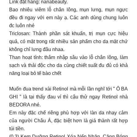
Link đặt hàng: nanabeauty.
Bao nhiêu viêm lỗ chân lông, mụn lưng, mụn ngực
đều đi ngay với em này ạ. Các anh dùng chung luôn
đc luôn nhé
Triclosan: Thành phần sát khuẩn, trị mụn cực hiệu
quả, có mặt trong rất nhiều sản phẩm cho da mặt chứ
không chỉ lưng đâu nhaa.
Than hoạt tính: thâm nhập sâu vào lỗ chân lông, làm
sạch và thải độc cho da cùng chiết suất đu đủ có khả
năng loại bỏ tế bào chết
Muốn đua trend xài Retinol mà mỗi lần nghĩ tới ” Ô BA
GHI ” là tại thấy đau ví thì cậu thử ngay Retinol nhà
BEDORA nhé.
Em này đặc chế riêng phù hợp với làn da nhạy cảm
của người Châu Á, đặc biệt hơn là giá thành rất hợp
túi tiền.
(0.3) Kem Dưỡng Retinol Xóa Nếp Nhăn, Căng Bóng