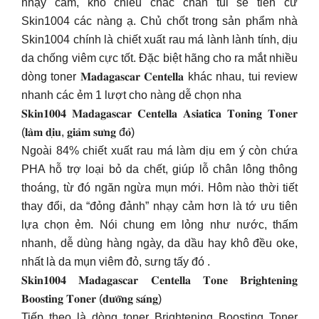
nhạy cảm, khó chiều chắc chắn tui sẽ tiến cử
Skin1004 các nàng ạ. Chủ chốt trong sản phẩm nhà
Skin1004 chính là chiết xuất rau má lành lành tính, dịu
da chống viêm cực tốt. Đặc biệt hãng cho ra mắt nhiều
dòng toner 𝐌𝐚𝐝𝐚𝐠𝐚𝐬𝐜𝐚𝐫 𝐂𝐞𝐧𝐭𝐞𝐥𝐥𝐚 khác nhau, tui review
nhanh các ẻm 1 lượt cho nàng dễ chọn nha
𝐒𝐤𝐢𝐧𝟏𝟎𝟎𝟒 𝐌𝐚𝐝𝐚𝐠𝐚𝐬𝐜𝐚𝐫 𝐂𝐞𝐧𝐭𝐞𝐥𝐥𝐚 𝐀𝐬𝐢𝐚𝐭𝐢𝐜𝐚 𝐓𝐨𝐧𝐢𝐧𝐠 𝐓𝐨𝐧𝐞𝐫
(𝐥𝐚̀𝐦 𝐝𝐢̣𝐮, 𝐠𝐢𝐚̉𝐦 𝐬𝐮̛𝐧𝐠 đ𝐨̉)
Ngoài 84% chiết xuất rau má làm dịu em ý còn chứa
PHA hỗ trợ loại bỏ da chết, giúp lỗ chân lông thông
thoáng, từ đó ngăn ngừa mụn mới. Hôm nào thời tiết
thay đổi, da “đỏng đảnh” nhạy cảm hơn là tớ ưu tiên
lựa chọn ẻm. Nói chung em lỏng như nước, thấm
nhanh, dễ dùng hàng ngày, da dầu hay khô đều oke,
nhất là da mụn viêm đỏ, sưng tấy đó .
𝐒𝐤𝐢𝐧𝟏𝟎𝟎𝟒 𝐌𝐚𝐝𝐚𝐠𝐚𝐬𝐜𝐚𝐫 𝐂𝐞𝐧𝐭𝐞𝐥𝐥𝐚 𝐓𝐨𝐧𝐞 𝐁𝐫𝐢𝐠𝐡𝐭𝐞𝐧𝐢𝐧𝐠
𝐁𝐨𝐨𝐬𝐭𝐢𝐧𝐠 𝐓𝐨𝐧𝐞𝐫 (𝐝𝐮̛𝐨̛̃𝐧𝐠 𝐬𝐚́𝐧𝐠)
Tiếp theo là dòng toner Brightening Boosting Toner