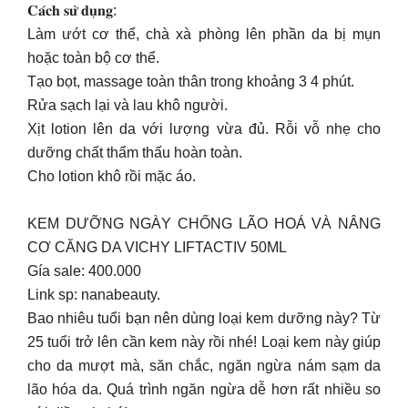
𝐂𝐚́𝐜𝐡 𝐬𝐮̛̉ 𝐝𝐮̣𝐧𝐠:
Làm ướt cơ thể, chà xà phòng lên phần da bị mụn
hoặc toàn bộ cơ thể.
Tạo bọt, massage toàn thân trong khoảng 3 4 phút.
Rửa sạch lại và lau khô người.
Xịt lotion lên da với lượng vừa đủ. Rỗi vỗ nhẹ cho
dưỡng chất thẩm thấu hoàn toàn.
Cho lotion khô rồi mặc áo.
KEM DƯỠNG NGÀY CHỐNG LÃO HOÁ VÀ NÂNG
CƠ CĂNG DA VICHY LIFTACTIV 50ML
Gía sale: 400.000
Link sp: nanabeauty.
Bao nhiêu tuổi bạn nên dùng loại kem dưỡng này? Từ
25 tuổi trở lên cần kem này rồi nhé! Loại kem này giúp
cho da mượt mà, săn chắc, ngăn ngừa nám sạm da
lão hóa da. Quá trình ngăn ngừa dễ hơn rất nhiều so