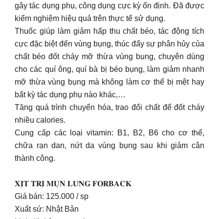
gây tác dụng phụ, công dụng cực kỳ ổn định. Đã được
kiểm nghiệm hiệu quả trên thực tế sử dụng.
Thuốc giúp làm giảm hấp thu chất béo, tác động tích
cực đặc biệt đến vùng bụng, thúc đẩy sự phân hủy của
chất béo đốt cháy mỡ thừa vùng bụng, chuyên dùng
cho các quí ông, quí bà bị béo bụng, làm giảm nhanh
mỡ thừa vùng bụng mà không làm cơ thể bị mệt hay
bất kỳ tác dụng phụ nào khác,…
Tăng quá trình chuyển hóa, trao đổi chất để đốt cháy
nhiều calories.
Cung cấp các loại vitamin: B1, B2, B6 cho cơ thể,
chữa rạn dan, nứt da vùng bụng sau khi giảm cân
thành công.
𝐗𝐈̣𝐓 𝐓𝐑𝐈̣ 𝐌𝐔̣𝐍 𝐋𝐔̛𝐍𝐆 𝐅𝐎𝐑𝐁𝐀𝐂𝐊
Giá bán: 125.000 / sp
Xuất sứ: Nhật Bản