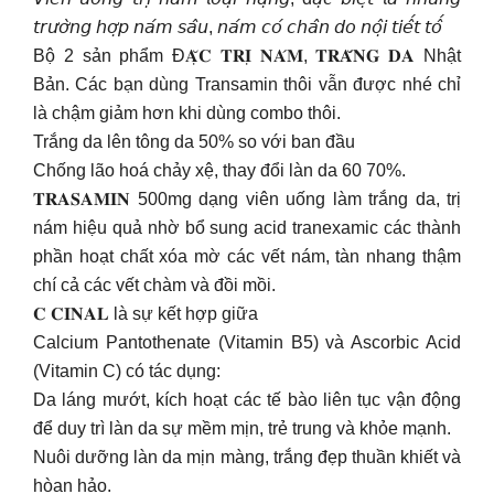
𝘵𝘳𝘶̛𝘰̛̀𝘯𝘨 𝘩𝘰̛̣𝘱 𝘯𝘢́𝘮 𝘴𝘢̂𝘶, 𝘯𝘢́𝘮 𝘤𝘰́ 𝘤𝘩𝘢̂𝘯 𝘥𝘰 𝘯𝘰̣̂𝘪 𝘵𝘪𝘦̂́𝘵 𝘵𝘰̂́
Bộ 2 sản phẩm Đ𝐀̣̆𝐂 𝐓𝐑𝐈̣ 𝐍𝐀́𝐌, 𝐓𝐑𝐀̆́𝐍𝐆 𝐃𝐀 Nhật
Bản. Các bạn dùng Transamin thôi vẫn được nhé chỉ
là chậm giảm hơn khi dùng combo thôi.
Trắng da lên tông da 50% so với ban đầu
Chống lão hoá chảy xệ, thay đổi làn da 60 70%.
𝐓𝐑𝐀𝐒𝐀𝐌𝐈𝐍 500mg dạng viên uống làm trắng da, trị
nám hiệu quả nhờ bổ sung acid tranexamic các thành
phần hoạt chất xóa mờ các vết nám, tàn nhang thậm
chí cả các vết chàm và đồi mồi.
𝐂 𝐂𝐈𝐍𝐀𝐋 là sự kết hợp giữa
Calcium Pantothenate (Vitamin B5) và Ascorbic Acid
(Vitamin C) có tác dụng:
Da láng mướt, kích hoạt các tế bào liên tục vận động
để duy trì làn da sự mềm mịn, trẻ trung và khỏe mạnh.
Nuôi dưỡng làn da mịn màng, trắng đẹp thuần khiết và
hòan hảo.