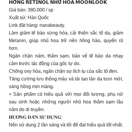
𝗛𝗢̂̀𝗡𝗚 𝗥𝗘𝗧𝗜𝗡𝗢𝗟 𝗡𝗛𝗨̃ 𝗛𝗢𝗔 𝗠𝗢𝗢𝗡𝗟𝗢𝗢𝗞
Giá bán: 380.000 / sp
Xuất sứ: Hàn Quốc
Link đặt hàng: nanabeauty.
Làm giảm tế bào sừng hóa, cải thiện sắc tố da, giảm
Melanin, giúp nhũ hoa trở nên hồng hào, quyến rũ
hơn.
Ngăn chặn nám, thâm sạm, bảo vệ tế bào da nhạy
cảm trước tác động của gốc tự do.
Chống oxy hóa, ngăn chặn sự tích tụ của sắc tố đen.
Tăng cường lưu thông máu và tái tạo làn da tươi mới,
sáng hồng mịn màng.
= Sản phẩm có hiệu quả với mọi đối tượng, phụ nữ
sau sinh hoặc những người nhũ hoa thâm sạm lâu
năm do di truyền.
𝐇𝐔̛𝐎̛́𝐍𝐆 𝐃𝐀̂̃𝐍 𝐒𝐔̛̉ 𝐃𝐔̣𝐍𝐆:
Nên sử dụng 2 lần sáng và tối để đạt hiệu quả tốt nhất.