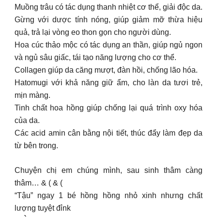
Muồng trâu có tác dụng thanh nhiệt cơ thể, giải độc da.
Gừng với dược tính nóng, giúp giảm mỡ thừa hiệu
quả, trả lại vòng eo thon gọn cho người dùng.
Hoa cúc thảo mộc có tác dụng an thần, giúp ngủ ngon
và ngủ sâu giấc, tái tạo năng lượng cho cơ thể.
Collagen giúp da căng mượt, đàn hồi, chống lão hóa.
Hatomugi với khả năng giữ ẩm, cho làn da tươi trẻ,
mịn màng.
Tinh chất hoa hồng giúp chống lại quá trình oxy hóa
của da.
Các acid amin cân bằng nội tiết, thúc đẩy làm đẹp da
từ bên trong.
Chuyện chị em chúng mình, sau sinh thâm càng
thâm… & ( & (
“Tậu” ngay 1 bé hồng hồng nhỏ xinh nhưng chất
lượng tuyệt đỉnk