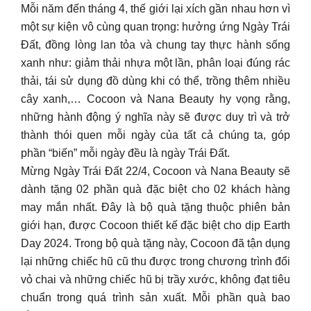
Mỗi năm đến tháng 4, thế giới lại xích gần nhau hơn vì
một sự kiện vô cùng quan trọng: hưởng ứng Ngày Trái
Đất, đồng lòng lan tỏa và chung tay thực hành sống
xanh như: giảm thải nhựa một lần, phân loại đúng rác
thải, tái sử dụng đồ dùng khi có thể, trồng thêm nhiều
cây xanh,… Cocoon và Nana Beauty hy vọng rằng,
những hành động ý nghĩa này sẽ được duy trì và trở
thành thói quen mỗi ngày của tất cả chúng ta, góp
phần “biến” mỗi ngày đều là ngày Trái Đất.
Mừng Ngày Trái Đất 22/4, Cocoon và Nana Beauty sẽ
dành tặng 02 phần quà đặc biệt cho 02 khách hàng
may mắn nhất. Đây là bộ quà tặng thuộc phiên bản
giới hạn, được Cocoon thiết kế đặc biệt cho dịp Earth
Day 2024. Trong bộ quà tặng này, Cocoon đã tận dụng
lại những chiếc hũ cũ thu được trong chương trình đổi
vỏ chai và những chiếc hũ bị trầy xước, không đạt tiêu
chuẩn trong quá trình sản xuất. Mỗi phần quà bao