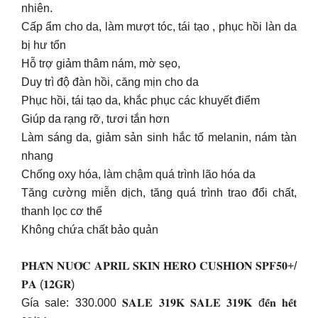
nhiên.
Cấp ẩm cho da, làm mượt tóc, tái tạo , phục hồi làn da
bị hư tổn
Hỗ trợ giảm thâm nám, mờ sẹo,
Duy trì độ đàn hồi, căng mịn cho da
Phục hồi, tái tạo da, khắc phục các khuyết điểm
Giúp da rạng rỡ, tươi tắn hơn
Làm sáng da, giảm sản sinh hắc tố melanin, nám tàn
nhang
Chống oxy hóa, làm chậm quá trình lão hóa da
Tăng cường miễn dịch, tăng quá trình trao đổi chất,
thanh lọc cơ thể
Không chứa chất bảo quản
𝐏𝐇𝐀̂́𝐍 𝐍𝐔̛𝐎̛́𝐂 𝐀𝐏𝐑𝐈𝐋 𝐒𝐊𝐈𝐍 𝐇𝐄𝐑𝐎 𝐂𝐔𝐒𝐇𝐈𝐎𝐍 𝐒𝐏𝐅𝟓𝟎+/
𝐏𝐀 (𝟏𝟐𝐆𝐑)
Gía sale: 330.000 𝐒𝐀𝐋𝐄 𝟑𝟏𝟗𝐊 𝐒𝐀𝐋𝐄 𝟑𝟏𝟗𝐊 đ𝐞̂́𝐧 𝐡𝐞̂́𝐭