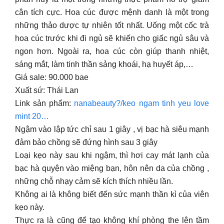
cân tích cực. Hoa cúc được mệnh danh là một trong
những thảo dược tự nhiên tốt nhất. Uống một cốc trà
hoa cúc trước khi đi ngủ sẽ khiến cho giấc ngủ sâu và
ngon hơn. Ngoài ra, hoa cúc còn giúp thanh nhiệt,
sáng mắt, làm tinh thần sảng khoái, hạ huyết áp,…
Giá sale: 90.000 bae
Xuất sứ: Thái Lan
Link sản phẩm:
nanabeauty?/keo ngam tinh yeu love
mint 20…
Ngậm vào lập tức chỉ sau 1 giây , vị bạc hà siêu mạnh
đảm bảo chồng sẽ đứng hình sau 3 giây
Loại kẹo này sau khi ngậm, thì hơi cay mát lạnh của
bạc hà quyện vào miệng bạn, hôn nên da của chồng ,
những chỗ nhạy cảm sẽ kích thích nhiều lần.
Không ai là không biết đến sức mạnh thần kì của viên
kẹo này.
Thực ra là cũng để tạo không khí phòng the lên tầm