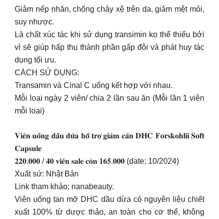
Giảm nếp nhăn, chống chảy xệ trên da, giảm mệt mỏi,
suy nhược.
Là chất xúc tác khi sử dụng transimin ko thể thiếu bởi
vì sẽ giúp hấp thụ thành phần gấp đôi và phát huy tác
dụng tối ưu.
CÁCH SỬ DỤNG:
Transamin và Cinal C uống kết hợp với nhau.
Mỗi loại ngày 2 viên/ chia 2 lần sau ăn (Mỗi lần 1 viên
mỗi loại)
𝐕𝐢𝐞̂𝐧 𝐮𝐨̂́𝐧𝐠 𝐝𝐚̂̀𝐮 𝐝𝐮̛̀𝐚 𝐡𝐨̂̃ 𝐭𝐫𝐨̛̣ 𝐠𝐢𝐚̉𝐦 𝐜𝐚̂𝐧 𝐃𝐇𝐂 𝐅𝐨𝐫𝐬𝐤𝐨𝐡𝐥𝐢𝐢 𝐒𝐨𝐟𝐭
𝐂𝐚𝐩𝐬𝐮𝐥𝐞
𝟐𝟐𝟎.𝟎𝟎𝟎 / 𝟒𝟎 𝐯𝐢𝐞̂𝐧 𝐬𝐚𝐥𝐞 𝐜𝐨̀𝐧 𝟏𝟔𝟓.𝟎𝟎𝟎 (date: 10/2024)
Xuất sứ: Nhật Bản
Link tham khảo: nanabeauty.
Viên uống tan mỡ DHC dầu dừa có nguyên liệu chiết
xuất 100% từ dược thảo, an toàn cho cơ thể, không