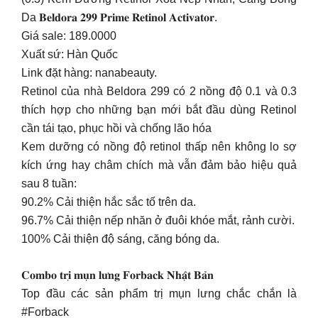
Da 𝐁𝐞𝐥𝐝𝐨𝐫𝐚 𝟐𝟗𝟗 𝐏𝐫𝐢𝐦𝐞 𝐑𝐞𝐭𝐢𝐧𝐨𝐥 𝐀𝐜𝐭𝐢𝐯𝐚𝐭𝐨𝐫.
Giá sale: 189.0000
Xuất sứ: Hàn Quốc
Link đặt hàng: nanabeauty.
Retinol của nhà Beldora 299 có 2 nồng độ 0.1 và 0.3
thích hợp cho những bạn mới bắt đầu dùng Retinol
cần tái tạo, phục hồi và chống lão hóa
Kem dưỡng có nồng độ retinol thấp nên không lo sợ
kích ứng hay châm chích mà vẫn đảm bảo hiệu quả
sau 8 tuần:
90.2% Cải thiện hắc sắc tố trên da.
96.7% Cải thiện nếp nhăn ở đuôi khóe mắt, rảnh cười.
100% Cải thiện độ sáng, căng bóng da.
𝐂𝐨𝐦𝐛𝐨 𝐭𝐫𝐢̣ 𝐦𝐮̣𝐧 𝐥𝐮̛𝐧𝐠 𝐅𝐨𝐫𝐛𝐚𝐜𝐤 𝐍𝐡𝐚̣̂𝐭 𝐁𝐚̉𝐧
Top đầu các sản phẩm trị mụn lưng chắc chắn là
#Forback