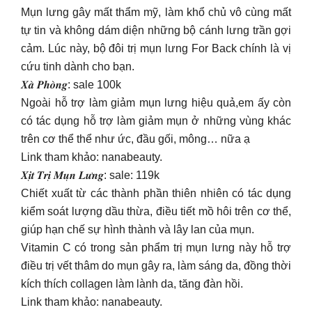
Mụn lưng gây mất thẩm mỹ, làm khổ chủ vô cùng mất
tự tin và không dám diện những bộ cánh lưng trần gợi
cảm. Lúc này, bộ đôi trị mụn lưng For Back chính là vị
cứu tinh dành cho bạn.
𝑿𝒂̀ 𝑷𝒉𝒐̀𝒏𝒈: sale 100k
Ngoài hỗ trợ làm giảm mụn lưng hiệu quả,em ấy còn
có tác dụng hỗ trợ làm giảm mụn ở những vùng khác
trên cơ thể thể như ức, đầu gối, mông… nữa ạ
Link tham khảo: nanabeauty.
𝑿𝒊̣𝒕 𝑻𝒓𝒊̣ 𝑴𝒖̣𝒏 𝑳𝒖̛𝒏𝒈: sale: 119k
Chiết xuất từ các thành phần thiên nhiên có tác dụng
kiểm soát lượng dầu thừa, điều tiết mồ hôi trên cơ thể,
giúp hạn chế sự hình thành và lây lan của mụn.
Vitamin C có trong sản phẩm trị mụn lưng này hỗ trợ
điều trị vết thâm do mụn gây ra, làm sáng da, đồng thời
kích thích collagen làm lành da, tăng đàn hồi.
Link tham khảo: nanabeauty.