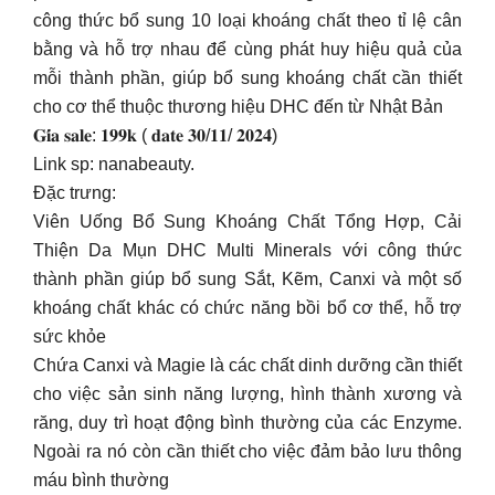
công thức bổ sung 10 loại khoáng chất theo tỉ lệ cân
bằng và hỗ trợ nhau để cùng phát huy hiệu quả của
mỗi thành phần, giúp bổ sung khoáng chất cần thiết
cho cơ thể thuộc thương hiệu DHC đến từ Nhật Bản
𝐆𝐢́𝐚 𝐬𝐚𝐥𝐞: 𝟏𝟗𝟗𝐤 ( 𝐝𝐚𝐭𝐞 𝟑𝟎/𝟏𝟏/ 𝟐𝟎𝟐𝟒)
Link sp: nanabeauty.
Đặc trưng:
Viên Uống Bổ Sung Khoáng Chất Tổng Hợp, Cải
Thiện Da Mụn DHC Multi Minerals với công thức
thành phần giúp bổ sung Sắt, Kẽm, Canxi và một số
khoáng chất khác có chức năng bồi bổ cơ thể, hỗ trợ
sức khỏe
Chứa Canxi và Magie là các chất dinh dưỡng cần thiết
cho việc sản sinh năng lượng, hình thành xương và
răng, duy trì hoạt động bình thường của các Enzyme.
Ngoài ra nó còn cần thiết cho việc đảm bảo lưu thông
máu bình thường