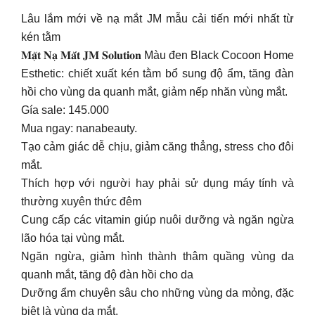
Lâu lắm mới về nạ mắt JM mẫu cải tiến mới nhất từ
kén tằm
𝐌𝐚̣̆𝐭 𝐍𝐚̣ 𝐌𝐚̆́𝐭 𝐉𝐌 𝐒𝐨𝐥𝐮𝐭𝐢𝐨𝐧 Màu đen Black Cocoon Home
Esthetic: chiết xuất kén tằm bổ sung độ ẩm, tăng đàn
hồi cho vùng da quanh mắt, giảm nếp nhăn vùng mắt.
Gía sale: 145.000
Mua ngay: nanabeauty.
Tạo cảm giác dễ chịu, giảm căng thẳng, stress cho đôi
mắt.
Thích hợp với người hay phải sử dụng máy tính và
thường xuyên thức đêm
Cung cấp các vitamin giúp nuôi dưỡng và ngăn ngừa
lão hóa tại vùng mắt.
Ngăn ngừa, giảm hình thành thâm quầng vùng da
quanh mắt, tăng độ đàn hồi cho da
Dưỡng ẩm chuyên sâu cho những vùng da mỏng, đặc
biệt là vùng da mắt.