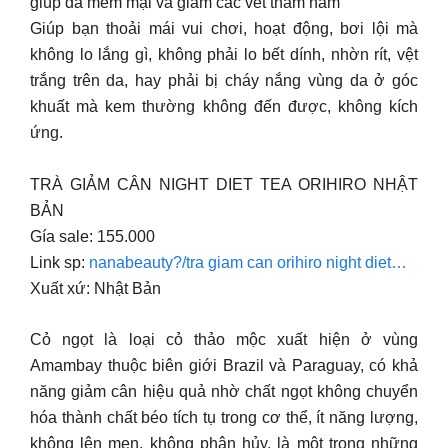
giúp da mềm mại và giảm các vết thâm nám
Giúp bạn thoải mái vui chơi, hoạt động, bơi lội mà
không lo lắng gì, không phải lo bết dính, nhờn rít, vệt
trắng trên da, hay phải bị cháy nắng vùng da ở góc
khuất mà kem thường không đến được, không kích
ứng.
TRÀ GIẢM CÂN NIGHT DIET TEA ORIHIRO NHẬT
BẢN
Gía sale: 155.000
Link sp:
nanabeauty?/tra giam can orihiro night diet…
Xuất xứ: Nhật Bản
Cỏ ngọt là loại cỏ thảo mộc xuất hiện ở vùng
Amambay thuộc biên giới Brazil và Paraguay, có khả
năng giảm cân hiệu quả nhờ chất ngọt không chuyển
hóa thành chất béo tích tụ trong cơ thể, ít năng lượng,
không lên men, không phân hủy, là một trong những