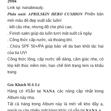
𝟐𝟗/𝟎𝟒
Link sp: nanabeauty.
𝑷𝒉𝒂̂́𝒏 𝒏𝒖̛𝒐̛́𝒄 𝑨𝑷𝑹𝑰𝑳𝑺𝑲𝑰𝑵 𝑯𝑬𝑹𝑶 𝑪𝑼𝑺𝑯𝑰𝑶𝑵 Phiên bản
mới màu đỏ đẹp xuất sắc luôn!
. kết cấu nhẹ, nhưng độ che phủ cao.
. Finish satin giúp da luôn tươi mát suốt cả ngày.
. Công thức cấp nước, và thoáng khí.
. Chứa SPF 50+/PA giúp bảo vệ da bạn khỏi tác hại
của tia UV!
Công thức lỏng, cấp nước dễ dàng, cảm giác nhẹ, có
lớp kết thúc mềm mịn, hạn chế tình trạng lem ra khẩu
trang
𝐆𝐨́𝐜 𝐊𝐡𝐚́𝐜𝐡 𝐒𝐢̉ & 𝐋𝐞̉
Hàng có #Sẵn tại 𝐍𝐀𝐍𝐀 các nàng cập nhật trong
Album này nha.
Tất cả hàng trong Album này là mới về kho đây ạ,
ngoài ra còn nhiều mặt hàng khác có sẵn tại 𝐍𝐀𝐍𝐀 ạ