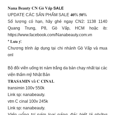
𝐍𝐚𝐧𝐚 𝐁𝐞𝐚𝐮𝐭𝐲 𝐂𝐍 𝐆𝐨̀ 𝐕𝐚̂́𝐩 𝗦𝗔𝗟𝗘
UPDATE CÁC SẢN PHẨM SALE 𝟒𝟎% 𝟓𝟎%
Số lượng có hạn, hãy ghé ngay CN2: 1138 1140
Quang Trung, P8, Gò Vấp, HCM hoặc ib:
https://www.facebook.com/Nanabeauty.com.vn
* 𝐋𝐮̛𝐮 𝐲́:
Chương trình áp dụng tại chi nhánh Gò Vấp và mua
onl
Bộ đôi viên uống trị nám trắng da bán chạy nhất tại các
viện thẩm mỹ Nhật Bản
𝐓𝐑𝐀𝐒𝐀𝐌𝐈𝐍 và 𝐂 𝐂𝐈𝐍𝐀𝐋
transimin 100v 550k
Link sp: nanabeauty.
vtm C cinal 100v 245k
Link sp: nanabeauty.
𝘝𝘪𝘦̂𝘯 𝘶𝘰̂́𝘯𝘨 𝘵𝘳𝘪̣ 𝘯𝘢́𝘮 𝘭𝘰𝘢̣𝘪 𝘯𝘢̣̆𝘯𝘨, đ𝘢̣̆𝘤 𝘣𝘪𝘦̣̂𝘵 𝘭𝘢̀ 𝘯𝘩𝘶̛̃𝘯𝘨