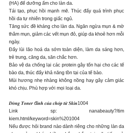
(HA) để dưỡng ẩm cho làn da.
Tái tạo, phục hồi mạnh mẽ. Thúc đẩy quá trình phục
hồi da tự nhiên trong giấc ngủ.
Tăng sức đề kháng cho làn da. Ngăn ngừa mụn & mờ
thâm mụn, giảm các vết mụn đỏ, giúp da khoẻ hơn mỗi
ngày.
Đẩy lùi lão hoá da sớm toàn diện, làm da sáng hơn,
trẻ trung, căng da, săn chắc hơn.
Bảo vệ da chống lại các protein gây tổn hại cho các tế
bào da, thúc đẩy khả năng tồn tại của tế bào.
Mùi hương nhẹ nhàng không nồng hay gây cảm giác
khó chịu. Phù hợp với mọi loại da.
𝑫𝒐̀𝒏𝒈 𝑻𝒐𝒏𝒆𝒓 đ𝒊̉𝒏𝒉 𝒄𝒖̉𝒂 𝒄𝒉𝒐́𝒑 𝒕𝒖̛̀ 𝑺𝒌𝒊𝒏1004
Link sp: nanabeauty?/tim
kiem.html/keyword=skin%201004
Nếu được hỏi brand nào dành riêng cho những làn da