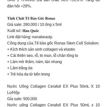
đàn hồi +29%.
𝐓𝐢𝐧𝐡 𝐂𝐡𝐚̂́𝐭 𝐓𝐞̂́ 𝐁𝐚̀𝐨 𝐆𝐨̂́𝐜 𝐑𝐨𝐧𝐚𝐬
Giá sale: 260.000 / 10 ống x 5ml
Xuất xứ: 𝐇𝐚̀𝐧 𝐐𝐮𝐨̂́𝐜
Link đặt hàng: nanabeauty.
Công dụng của Tế bào gốc Ronas Stem Cell Solution:
+ Kích thích sản sinh collagen và elastin
+ Cải thiện sẹo, rỗ, trị mụn, lỗ chân lông to
+ Làm mờ thâm, nám, tàn nhang
+ Làm trắng da
+ Trẻ hóa da từ bên trong
Nước Uống Collagen Cerafull EX Plus 50mL X 10
Lọ/Hộp
Gía sale: 500.000
Nước uống Collagen Cerafull EX Plus 50mL x 10