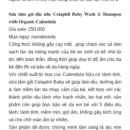
𝐒𝐮̛̃𝐚 𝐭𝐚̆́𝐦 𝐠𝐨̣̂𝐢 𝐝𝐢̣𝐮 𝐧𝐡𝐞̣ 𝐂𝐞𝐭𝐚𝐩𝐡𝐢𝐥 𝐁𝐚𝐛𝐲 𝐖𝐚𝐬𝐡 & 𝐒𝐡𝐚𝐦𝐩𝐨𝐨
𝐰𝐢𝐭𝐡 𝐎𝐫𝐠𝐚𝐧𝐢𝐜 𝐂𝐚𝐥𝐞𝐧𝐝𝐮𝐥𝐚
Gía sale: 250.000
Mua ngay: nanabeauty.
Công thức không gây cay mắt , giúp chăm sóc và làm
sạch làn da mỏng manh của trẻ sơ sinh và trẻ nhỏ từ
tóc đến toàn thân, đồng thời giúp duy trì độ ẩm cho da
bé đến 8h và bảo vệ da hàng ngày.
Với chiết xuất từ hoa cúc Calendula hữu cơ lành tính,
sữa tắm gội Cetaphil Baby sẽ giúp làm dịu, dưỡng ẩm
& làm mềm làn da nhạy cảm của bé, kết hợp với các
thành phần dịu lành như hạnh nhân, bơ hạt mỡ, sản
phẩm còn giúp bạn bảo vệ da em bé với 5 điều dịu
lành: lành tính, mềm mịn, giữ ẩm, không gây kích ứng
và che chở màn ẩm tự nhiên.
Sản phẩm đã được chứng minh lâm sàng là dịu nhẹ