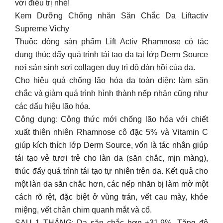
với điều trị nhé!
Kem Dưỡng Chống nhăn Săn Chắc Da Liftactiv
Supreme Vichy
Thuộc dòng sản phẩm Lift Activ Rhamnose có tác
dụng thúc đẩy quá trình tái tạo da tại lớp Derm Source
nơi sản sinh sợi collagen duy trì độ dàn hồi của da.
Cho hiệu quả chống lão hóa da toàn diện: làm săn
chắc và giảm quá trình hình thành nếp nhăn cũng như
các dấu hiệu lão hóa.
Công dụng: Công thức mới chống lão hóa với chiết
xuất thiên nhiên Rhamnose cô đặc 5% và Vitamin C
giúp kích thích lớp Derm Source, vốn là tác nhân giúp
tái tạo vẻ tươi trẻ cho làn da (săn chắc, mịn màng),
thúc đẩy quá trình tái tạo tự nhiên trên da. Kết quả cho
một làn da săn chắc hơn, các nếp nhăn bị làm mờ một
cách rõ rệt, đặc biệt ở vùng trán, vết cau mày, khóe
miệng, vết chân chim quanh mắt và cổ.
SAU 1 THÁNG: Da săn chắc hơn +31.9%. Tăng độ