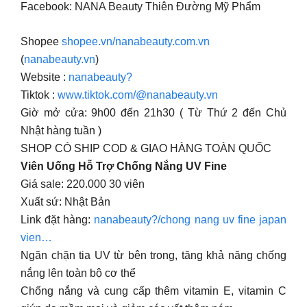
Facebook: NANA Beauty Thiên Đường Mỹ Phẩm
Shopee
shopee.vn/nanabeauty.com.vn
(
nanabeauty.vn
)
Website :
nanabeauty?
Tiktok :
www.tiktok.com/@nanabeauty.vn
Giờ mở cửa: 9h00 đến 21h30 ( Từ Thứ 2 đến Chủ
Nhật hàng tuần )
SHOP CÓ SHIP COD & GIAO HÀNG TOÀN QUỐC
Viên Uống Hỗ Trợ Chống Nắng UV Fine
Giá sale: 220.000 30 viên
Xuất sứ: Nhật Bản
Link đặt hàng:
nanabeauty?/chong nang uv fine japan
vien…
Ngăn chặn tia UV từ bên trong, tăng khả năng chống
nắng lên toàn bộ cơ thể
Chống nắng và cung cấp thêm vitamin E, vitamin C