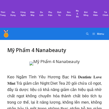
Chuyển
đến
Mẹ
Thời
Gia
Công
Điện
Du
Phụ
Dịch
Sức
Đời
Bảo
Tài
nội
&
Trang
Dụng
Nghệ
Máy
Lịch
Kiện
Vụ
Khỏe
Sống
Hiểm
Chính
Bé
dung
Menu
Mỹ Phẩm 4 Nanabeauty
Kẹo Ngậm Tình Yêu Hương Bạc Hà 𝐃𝐞𝐧𝐭𝐢𝐬𝐭𝐞 𝐋𝐨𝐯𝐞
𝐌𝐢𝐧𝐭 Trà giảm cân Night Diet Tea 20 gói chứa cỏ ngọt,
đây là dược liệu có khả năng giảm cân hiệu quả nhờ
chất ngọt không chuyển hóa thành chất béo tích tụ
trong cơ thể, lại ít năng lượng, không lên men, không
phân hủy là một trong những thực phẩm hỗ trợ giảm