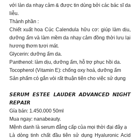
với làn da nhạy cảm & được tin dùng bởi các bác sĩ da
liễu.
Thành phần :
Chiết xuất hoa Cúc Calendula hữu cơ: giúp làm dịu,
dưỡng ẩm và làm mềm da nhạy cảm đồng thời lưu lại
hương thơm tươi mát.
Glycerin: dưỡng ẩm da.
Panthenol: làm dịu, dưỡng ẩm, hỗ trợ phục hồi da.
Tocopherol (Vitamin E): chống oxy hoá, dưỡng ẩm
Sản phẩm có gắn vòi rất thuận tiện cho việc sử dụng
𝙎𝙀𝙍𝙐𝙈 𝙀𝙎𝙏𝙀𝙀 𝙇𝘼𝙐𝘿𝙀𝙍 𝘼𝘿𝙑𝘼𝙉𝘾𝙀𝘿 𝙉𝙄𝙂𝙃𝙏
𝙍𝙀𝙋𝘼𝙄𝙍
Gía bán: 1.450.000 50ml
Mua ngay: nanabeauty.
Mệnh danh là serum đẳng cấp của mọi thời đại đây ạ
Là dòng tinh chất đầu tiên sử dụng Hyaluronic Acid