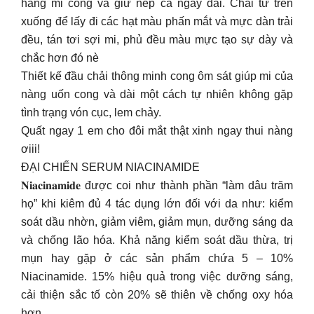
hàng mi cong và giữ nếp cả ngày dài. Chải từ trên
xuống để lấy đi các hạt màu phấn mắt và mực dàn trải
đều, tán tơi sợi mi, phủ đều màu mực tạo sự dày và
chắc hơn đó nè
Thiết kế đầu chải thông minh cong ôm sát giúp mi của
nàng uốn cong và dài một cách tự nhiên không gặp
tình trạng vón cục, lem chảy.
Quất ngay 1 em cho đôi mắt thật xinh ngay thui nàng
ơiii!
ĐẠI CHIẾN SERUM NIACINAMIDE
𝐍𝐢𝐚𝐜𝐢𝐧𝐚𝐦𝐢𝐝𝐞 được coi như thành phần “làm dâu trăm
họ” khi kiêm đủ 4 tác dụng lớn đối với da như: kiểm
soát dầu nhờn, giảm viêm, giảm mụn, dưỡng sáng da
và chống lão hóa. Khả năng kiểm soát dầu thừa, trị
mụn hay gặp ở các sản phẩm chứa 5 – 10%
Niacinamide. 15% hiệu quả trong việc dưỡng sáng,
cải thiện sắc tố còn 20% sẽ thiên về chống oxy hóa
hơn.