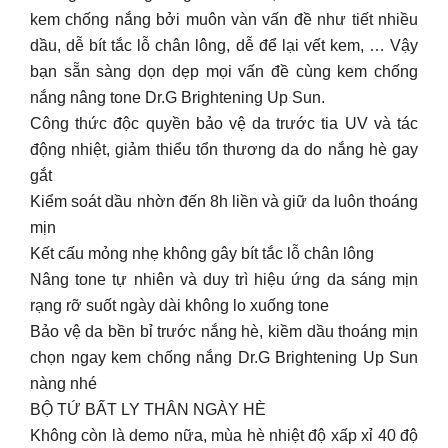
kem chống nắng bởi muôn vàn vấn đề như tiết nhiều
dầu, dễ bít tắc lỗ chân lông, dễ để lại vết kem, … Vậy
bạn sẵn sàng dọn dẹp mọi vấn đề cùng kem chống
nắng nâng tone Dr.G Brightening Up Sun.
Công thức độc quyền bảo vệ da trước tia UV và tác
động nhiệt, giảm thiểu tổn thương da do nắng hè gay
gắt
Kiểm soát dầu nhờn đến 8h liền và giữ da luôn thoáng
mịn
Kết cấu mỏng nhẹ không gây bít tắc lỗ chân lông
Nâng tone tự nhiên và duy trì hiệu ứng da sáng mịn
rạng rỡ suốt ngày dài không lo xuống tone
Bảo vệ da bền bỉ trước nắng hè, kiềm dầu thoáng mịn
chọn ngay kem chống nắng Dr.G Brightening Up Sun
nàng nhé
BỘ TỨ BẤT LY THÂN NGÀY HÈ
Không còn là demo nữa, mùa hè nhiệt độ xấp xỉ 40 độ