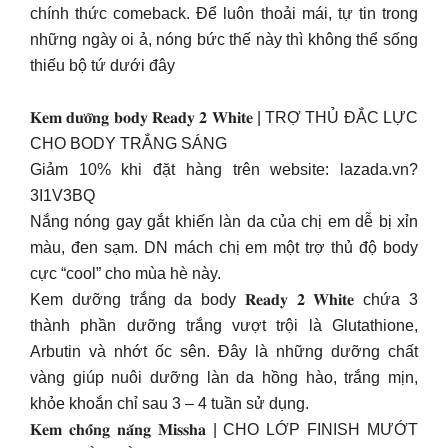
chính thức comeback. Để luôn thoải mái, tự tin trong
những ngày oi ả, nóng bức thế này thì không thể sống
thiếu bộ tứ dưới đây
𝐊𝐞𝐦 𝐝𝐮̛𝐨̛̃𝐧𝐠 𝐛𝐨𝐝𝐲 𝐑𝐞𝐚𝐝𝐲 𝟐 𝐖𝐡𝐢𝐭𝐞 | TRỢ THỦ ĐẮC LỰC
CHO BODY TRẮNG SÁNG
Giảm 10% khi đặt hàng trên website: lazada.vn?
3I1V3BQ
Nắng nóng gay gắt khiến làn da của chị em dễ bị xỉn
màu, đen sạm. DN mách chị em một trợ thủ độ body
cực “cool” cho mùa hè này.
Kem dưỡng trắng da body 𝐑𝐞𝐚𝐝𝐲 𝟐 𝐖𝐡𝐢𝐭𝐞 chứa 3
thành phần dưỡng trắng vượt trội là Glutathione,
Arbutin và nhớt ốc sên. Đây là những dưỡng chất
vàng giúp nuôi dưỡng làn da hồng hào, trắng mịn,
khỏe khoắn chỉ sau 3 – 4 tuần sử dụng.
𝐊𝐞𝐦 𝐜𝐡𝐨̂́𝐧𝐠 𝐧𝐚̆́𝐧𝐠 𝐌𝐢𝐬𝐬𝐡𝐚 | CHO LỚP FINISH MƯỚT