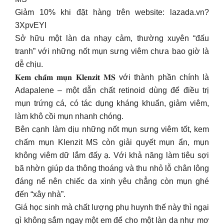
Giảm 10% khi đặt hàng trên website: lazada.vn?
3XpvEYI
️Sở hữu một làn da nhạy cảm, thường xuyên “đấu
tranh” với những nốt mụn sưng viêm chưa bao giờ là
dễ chịu.
𝐊𝐞𝐦 𝐜𝐡𝐚̂́𝐦 𝐦𝐮̣𝐧 𝐊𝐥𝐞𝐧𝐳𝐢𝐭 𝐌𝐒 với thành phần chính là
Adapalene – một dẫn chất retinoid dùng để điều trị
mụn trứng cá, có tác dụng kháng khuẩn, giảm viêm,
làm khô cồi mụn nhanh chóng.
Bên cạnh làm dịu những nốt mụn sưng viêm tốt, kem
chấm mụn Klenzit MS còn giải quyết mụn ẩn, mụn
không viêm dữ lắm đấy ạ. Với khả năng làm tiêu sợi
bã nhờn giúp da thông thoáng và thu nhỏ lỗ chân lông
đáng nể nên chiếc da xinh yêu chẳng còn mụn ghé
đến “xây nhà”.
Giá học sinh mà chất lượng phụ huynh thế này thì ngại
gì không sắm ngay một em để cho một làn da như mơ