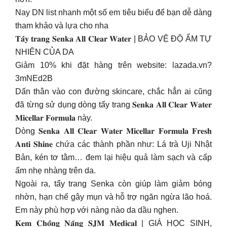
Nay DN list nhanh một số em tiêu biểu để bạn dễ dàng
tham khảo và lựa cho nha
𝐓𝐚̂̉𝐲 𝐭𝐫𝐚𝐧𝐠 𝐒𝐞𝐧𝐤𝐚 𝐀𝐥𝐥 𝐂𝐥𝐞𝐚𝐫 𝐖𝐚𝐭𝐞𝐫 | BẢO VỆ ĐỘ ẨM TỰ
NHIÊN CỦA DA
Giảm 10% khi đặt hàng trên website: lazada.vn?
3mNEd2B
Dấn thân vào con đường skincare, chắc hẳn ai cũng
đã từng sử dụng dòng tẩy trang 𝐒𝐞𝐧𝐤𝐚 𝐀𝐥𝐥 𝐂𝐥𝐞𝐚𝐫 𝐖𝐚𝐭𝐞𝐫
𝐌𝐢𝐜𝐞𝐥𝐥𝐚𝐫 𝐅𝐨𝐫𝐦𝐮𝐥𝐚 này.
Dòng 𝐒𝐞𝐧𝐤𝐚 𝐀𝐥𝐥 𝐂𝐥𝐞𝐚𝐫 𝐖𝐚𝐭𝐞𝐫 𝐌𝐢𝐜𝐞𝐥𝐥𝐚𝐫 𝐅𝐨𝐫𝐦𝐮𝐥𝐚 𝐅𝐫𝐞𝐬𝐡
𝐀𝐧𝐭𝐢 𝐒𝐡𝐢𝐧𝐞 chứa các thành phần như: Lá trà Uji Nhật
Bản, kén tơ tằm… đem lại hiệu quả làm sạch và cấp
ẩm nhẹ nhàng trên da.
Ngoài ra, tẩy trang Senka còn giúp làm giảm bóng
nhờn, hạn chế gây mụn và hỗ trợ ngăn ngừa lão hoá.
Em này phù hợp với nàng nào da dầu nghen.
𝐊𝐞𝐦 𝐂𝐡𝐨̂́𝐧𝐠 𝐍𝐚̆́𝐧𝐠 𝐒𝐉𝐌 𝐌𝐞𝐝𝐢𝐜𝐚𝐥 | GIÁ HỌC SINH,