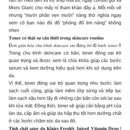
Gửi tín hiệu đến vũ trụ ship hỏa tốc ngay combo gội xả
Mixrs Glaric cho mấy ní tham khảo đây ạ. Mỗi mỗi vẻ
nhưng “mười phân vẹn mười” nàng thử nghía ngay
xem có bạn nào đủ đô “phóng đổ tim nàng” không
nhen
𝐓𝐨𝐧𝐞𝐫 𝐜𝐨́ 𝐭𝐡𝐚̣̂𝐭 𝐬𝐮̛̣ 𝐜𝐚̂̀𝐧 𝐭𝐡𝐢𝐞̂́𝐭 𝐭𝐫𝐨𝐧𝐠 𝐬𝐤𝐢𝐧𝐜𝐚𝐫𝐞 𝐫𝐨𝐮𝐭𝐢𝐧𝐞
Đ𝑜̛𝑛 𝑔𝑖𝑎̉𝑛 ℎ𝑜́𝑎 𝑐ℎ𝑢 𝑡𝑟𝑖̀𝑛ℎ 𝑠𝑘𝑖𝑛𝑐𝑎𝑟𝑒 𝑥𝑖𝑛 đ𝑢̛̀𝑛𝑔 𝑏𝑜̉ đ𝑖 𝑏𝑢̛𝑜̛́𝑐 𝑡𝑜𝑛𝑒𝑟 !!
Trong chu trình skincare cơ bản, toner đóng vai trò
quan trọng và được xem là chìa khóa giúp các bước
serum và kem dưỡng hiệu quả hơn khi sử dụng trên
da.
Vì thế, toner đóng vai trò quan trọng như bước làm
sạch cuối cùng, giúp làm mềm lớp sừng và tiếp tục
làm sạch sâu hơn lấy đi những cặn bẩn còn sót lại sau
khi rửa mặt. Đồng thời, toner sẽ giúp cân bằng pH của
làn da, cấp ẩm và giúp da hấp thụ tốt hơn dưỡng chất
ở các bước chăm sóc da sau đó.
𝐓𝐢𝐧𝐡 𝐜𝐡𝐚̂́𝐭 𝐬𝐚́𝐧𝐠 𝐝𝐚 𝐊𝐥𝐚𝐢𝐫𝐬 𝐅𝐫𝐞𝐬𝐡𝐥𝐲 𝐉𝐮𝐢𝐜𝐞𝐝 𝐕𝐢𝐭𝐚𝐦𝐢𝐧 𝐃𝐫𝐨𝐩 |