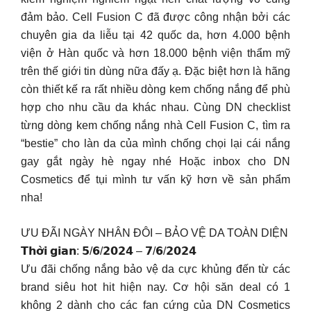
đảm bảo. Cell Fusion C đã được công nhận bởi các
chuyên gia da liễu tại 42 quốc da, hơn 4.000 bệnh
viện ở Hàn quốc và hơn 18.000 bệnh viện thẩm mỹ
trên thế giới tin dùng nữa đấy ạ. Đặc biệt hơn là hãng
còn thiết kế ra rất nhiều dòng kem chống nắng để phù
hợp cho nhu cầu da khác nhau. Cùng DN checklist
từng dòng kem chống nắng nhà Cell Fusion C, tìm ra
“bestie” cho làn da của mình chống chọi lại cái nắng
gay gắt ngày hè ngay nhé Hoặc inbox cho DN
Cosmetics để tụi mình tư vấn kỹ hơn về sản phẩm
nha!
ƯU ĐÃI NGÀY NHÂN ĐÔI – BẢO VỆ DA TOÀN DIỆN
𝗧𝗵𝗼̛̀𝗶 𝗴𝗶𝗮𝗻: 𝟱/𝟲/𝟮𝟬𝟮𝟰 – 𝟳/𝟲/𝟮𝟬𝟮𝟰
Ưu đãi chống nắng bảo vệ da cực khủng đến từ các
brand siêu hot hit hiện nay. Cơ hội săn deal có 1
không 2 dành cho các fan cứng của DN Cosmetics