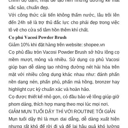
chỉnh độ đậm, nhạt để tạo nên những đường kẻ mắt
sắc sảo, chuẩn đẹp.
Với công thức cải tiến không thấm nước, lâu trôi lên
đến 24h sẽ là trợ thủ đắc lực cho phái đẹp trong việc
tô vẽ cho cửa sổ tâm hồn thêm khí chất.
𝐂𝐨̣ 𝐩𝐡𝐮̉ 𝐕𝐚𝐜𝐨𝐬𝐢 𝐏𝐨𝐰𝐝𝐞𝐫 𝐁𝐫𝐮𝐬𝐡
Giảm 10% khi đặt hàng trên website: shopee.vn
Cọ phủ đầu tròn Vacosi Powder Brush sở hữu lông cọ
mềm mượt, mỏng và nhiều. Sử dụng cọ phủ Vacosi
giúp bạn dễ dàng tạo những đường nét hài hòa trên
mặt với nhiều công dụng khác nhau như: đánh phấn
nền dạng nén, phấn phủ, phấn má hồng, bronzer hay
highlight cực kỳ chuẩn xác và hoàn hảo.
Cọ được thiết kế nhỏ gọn, có đầu bảo vệ lông giúp giữ
phom dáng, thích hợp mang theo mọi lúc mọi nơi.
GIẢM MỤN TUỔI DẬY THÌ VỚI ROUTINE TỐI GIẢN
Mụn tuổi dậy thì là mụn dai dẳng, dễ dàng xuất hiện
nhưng rất khó để rời đi và để lại hậu quả khó lường