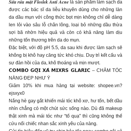
𝑺𝒖̛̃𝒂 𝒓𝒖̛̉𝒂 𝒎𝒂̣̆𝒕 𝑭𝒍𝒐𝒔𝒍𝒆𝒌 𝑨𝒏𝒕𝒊 𝑨𝒄𝒏𝒆 là sản phẩm làm sạch da
được các bác sĩ da liễu khuyên dùng cho những làn
da dầu mụn với công thức bọt mịn không chỉ dễ dàng
len lỏi vào sâu lỗ chân lông, loại bỏ những dầu thừa
sợi bã nhờn hiệu quả và còn có khả năng làm dịu
những tổn thương trên da do mụn.
Đặc biệt, với độ pH 5.5, da sau khi được làm sạch sẽ
không bị khô hay căng tức khó chịu. Duy trì kết cấu và
sự đàn hồi của da, khô thoáng và mịn mượt.
𝗖𝗢𝗠𝗕𝗢 𝗚𝗢̣̂𝗜 𝗫𝗔̉ 𝗠𝗜𝗫𝗥𝗦 𝗚𝗟𝗔𝗥𝗜𝗖 – CHĂM TÓC
NÀNG ĐẸP NHƯ Ý
Giảm 10% khi mua hàng tại website: shopee.vn?
ejsxyx0
Nắng hè gay gắt khiến mái tóc khô xơ, hư tổn, bết dầu
nhìn chẳng có một chút sức sống nào. Dù đã makeup
thật xinh mà mái tóc như “tổ quạ” thì cũng không thể
cứu nổi chiếc nhan sắc xinh yêu của nàng.