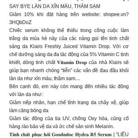
SAY BYE LÀN DA XỈN MÀU, THÂM SẠM
Giảm 10% khi đặt hàng trên website: shopee.vn?
3HQbDoZ
Chiếc serum không thể thiếu trong công cuộc làm
trắng da mùa hè này của các nàng gọi tên tinh chất
sáng da Klairs Freshly Juiced Vitamin Drop. Với cơ
chế dưỡng sáng da đa tác động của 5% Vitamin C tinh
khiết, dòng tinh chất 𝐕𝐢𝐭𝐚𝐦𝐢𝐧 𝐃𝐫𝐨𝐩 của nhà Klairs sẽ
giúp bạn nhanh chóng “tiễn” các vấn đề đau đầu khỏi
làn da như xỉn màu, thâm sạm…
Bên cạnh đó, em này còn mang đến nhiều tác động
với làn da như:
Giảm nếp nhăn, hạn chế tình trạng da chảy xệ, giúp
làm căng bóng da
Giảm tác động của tia UV, chống Oxy hóa, củng cố
hàng rào bảo vệ da và ức chế sản sinh Melanin.
𝐓𝐢𝐧𝐡 𝐜𝐡𝐚̂́𝐭 𝐩𝐡𝐮̣𝐜 𝐡𝐨̂̀𝐢 𝐆𝐨𝐨𝐝𝐧𝐝𝐨𝐜 𝐇𝐲𝐝𝐫𝐚 𝐁𝟓 𝐒𝐞𝐫𝐮𝐦 | “LIỀU