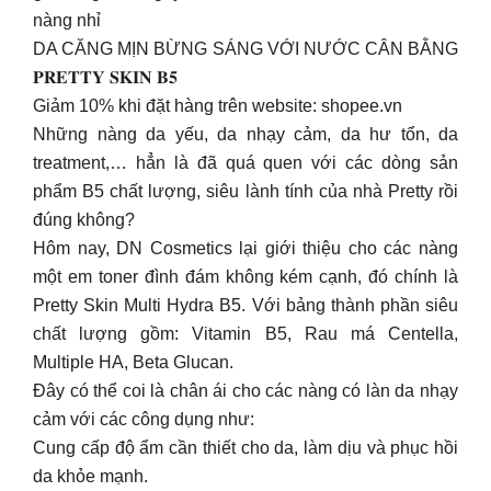
nàng nhỉ
DA CĂNG MỊN BỪNG SÁNG VỚI NƯỚC CÂN BẰNG
𝐏𝐑𝐄𝐓𝐓𝐘 𝐒𝐊𝐈𝐍 𝐁𝟓
Giảm 10% khi đặt hàng trên website: shopee.vn
Những nàng da yếu, da nhạy cảm, da hư tổn, da
treatment,… hẳn là đã quá quen với các dòng sản
phẩm B5 chất lượng, siêu lành tính của nhà Pretty rồi
đúng không?
Hôm nay, DN Cosmetics lại giới thiệu cho các nàng
một em toner đình đám không kém cạnh, đó chính là
Pretty Skin Multi Hydra B5. Với bảng thành phần siêu
chất lượng gồm: Vitamin B5, Rau má Centella,
Multiple HA, Beta Glucan.
Đây có thể coi là chân ái cho các nàng có làn da nhạy
cảm với các công dụng như:
️Cung cấp độ ẩm cần thiết cho da, làm dịu và phục hồi
da khỏe mạnh.