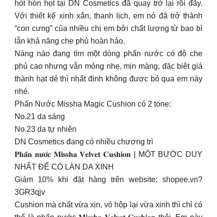
hót hòn họt tại DN Cosmetics đã quay trở lại rồi đây.
Với thiết kế xinh xắn, thanh lịch, em nó đã trở thành
“con cưng” của nhiều chị em bởi chất lượng từ bao bì
lẫn khả năng che phủ hoàn hảo.
Nàng nào đang tìm một dòng phấn nước có độ che
phủ cao nhưng vẫn mỏng nhẹ, mịn màng, đặc biệt giá
thành hạt dẻ thì nhất định không được bỏ qua em này
nhé.
Phấn Nước Missha Magic Cushion có 2 tone:
️No.21 da sáng
️No.23 da tự nhiên
DN Cosmetics đang có nhiều chương trì
𝐏𝐡𝐚̂́𝐧 𝐧𝐮̛𝐨̛́𝐜 𝐌𝐢𝐬𝐬𝐡𝐚 𝐕𝐞𝐥𝐯𝐞𝐭 𝐂𝐮𝐬𝐡𝐢𝐨𝐧 | MỘT BƯỚC DUY
NHẤT ĐỂ CÓ LÀN DA XINH
Giảm 10% khi đặt hàng trên website: shopee.vn?
3GR3qjv
Cushion mà chất vừa xịn, vỏ hộp lại vừa xinh thì chỉ có