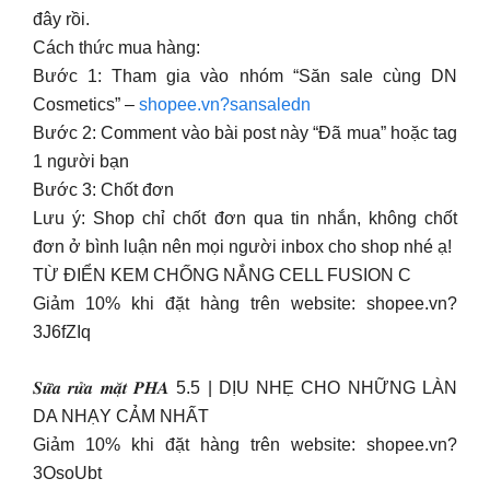
đây rồi.
Cách thức mua hàng:
Bước 1: Tham gia vào nhóm “Săn sale cùng DN
Cosmetics” –
shopee.vn?sansaledn
Bước 2: Comment vào bài post này “Đã mua” hoặc tag
1 người bạn
Bước 3: Chốt đơn
Lưu ý: Shop chỉ chốt đơn qua tin nhắn, không chốt
đơn ở bình luận nên mọi người inbox cho shop nhé ạ!
TỪ ĐIỂN KEM CHỐNG NẮNG CELL FUSION C
Giảm 10% khi đặt hàng trên website: shopee.vn?
3J6fZIq
𝑺𝒖̛̃𝒂 𝒓𝒖̛̉𝒂 𝒎𝒂̣̆𝒕 𝑷𝑯𝑨 5.5 | DỊU NHẸ CHO NHỮNG LÀN
DA NHẠY CẢM NHẤT
Giảm 10% khi đặt hàng trên website: shopee.vn?
3OsoUbt