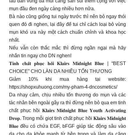
lâu dần vùng da mùi càng sần sùi thêm cộng với việc
mụn đầu đen ngày càng nhiều hơn nữa.
Bà nào cũng giống tui ngày trước thì nên bỏ ngay thói
quen đó đi nghen, lại đây để tui chỉ cách loại bỏ vùng
mụn khó ưa này một cách chuẩn chỉnh và khoa học
nhất.
Nếu vẫn còn thắc mắc thì đừng ngần ngại mà hãy
nhắn tin ngay cho DN nghen!
𝐓𝐢𝐧𝐡 𝐜𝐡𝐚̂́𝐭 𝐩𝐡𝐮̣𝐜 𝐡𝐨̂̀𝐢 𝐊𝐥𝐚𝐢𝐫𝐬 𝐌𝐢𝐝𝐧𝐢𝐠𝐡𝐭 𝐁𝐥𝐮𝐞 | “BEST
CHOICE” CHO LÀN DA NHIỀU TỔN THƯƠNG
Giảm 10% khi mua hàng tại website:
https://shopxuhuong.com/my-pham-4-dncosmetics/
Da nhạy cảm, chịu nhiều tổn thương do mụn và các
tác nhân bên ngoài gây ra thì đừng nên bỏ qua em tinh
chất phục hồi 𝐊𝐥𝐚𝐢𝐫𝐬 𝐌𝐢𝐝𝐧𝐢𝐠𝐡𝐭 𝐁𝐥𝐮𝐞 𝐘𝐨𝐮𝐭𝐡 𝐀𝐜𝐭𝐢𝐯𝐚𝐭𝐢𝐧𝐠
𝐃𝐫𝐨𝐩. Trong mỗi giọt tinh chất phục hồi 𝐊𝐥𝐚𝐢𝐫𝐬 𝐌𝐢𝐝𝐧𝐢𝐠𝐡𝐭
𝐁𝐥𝐮𝐞 đều có chứa EGF, bFGF giúp tác động sâu vào
da cho da khỏe mạnh từ bên trong và làm da căng