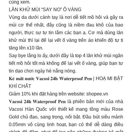
cùng xem.
LĂN KHỬ MÙI “SAY NO” Ố VÀNG
Vùng da dưới cánh tay là nơi dễ tiết mồ hôi và gây ra
mùi cơ thể nhất, đây cũng là niềm đau khô của bao
người, thực sự tự tin lắm các bạn ạ. Cơ mà dùng lăn
khử mùi thì lại để lại vết ố vàng trên áo khiến độ tự ti
tăng lên x10 lần.
Say bye lắng lo ấy, dưới đây là top 4 lăn khử mùi ngăn
tiết mồ hôi tốt mà không để lại vết ố vàng, giúp bạn tự
tin dạo chơi ngày hè nắng nóng.
𝐊𝐞̉ 𝐦𝐚̆́𝐭 𝐧𝐮̛𝐨̛́𝐜 𝐕𝐚𝐜𝐨𝐬𝐢 𝟐𝟒𝐡 𝐖𝐚𝐭𝐞𝐫𝐩𝐫𝐨𝐨𝐟 𝐏𝐞𝐧 | HOẠ MI BẬT
KHÍ CHẤT
Giảm 10% khi đặt hàng trên website: shopee.vn
𝐕𝐚𝐜𝐨𝐬𝐢 𝟐𝟒𝐡 𝐖𝐚𝐭𝐞𝐫𝐩𝐫𝐨𝐨𝐟 𝐏𝐞𝐧 là phiên bản mới của nhà
Vacosi Hàn Quốc với thiết kế mang tông màu Rose
Gold chủ đạo, sang trọng, nổi bật. Đầu bút siêu mảnh
0.05mm vô cùng linh hoạt, bạn có thể dễ dàng điều