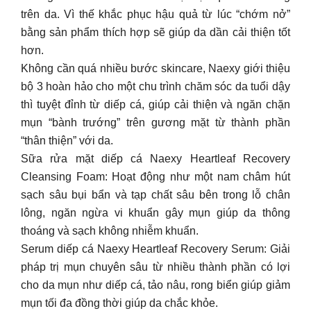
trên da. Vì thế khắc phục hậu quả từ lúc “chớm nở”
bằng sản phẩm thích hợp sẽ giúp da dần cải thiện tốt
hơn.
Không cần quá nhiều bước skincare, Naexy giới thiệu
bộ 3 hoàn hảo cho một chu trình chăm sóc da tuổi dậy
thì tuyệt đỉnh từ diếp cá, giúp cải thiện và ngăn chặn
mụn “bành trướng” trên gương mặt từ thành phần
“thân thiện” với da.
Sữa rửa mặt diếp cá Naexy Heartleaf Recovery
Cleansing Foam: Hoạt động như một nam châm hút
sạch sâu bụi bẩn và tạp chất sâu bên trong lỗ chân
lông, ngăn ngừa vi khuẩn gây mụn giúp da thông
thoáng và sạch không nhiễm khuẩn.
Serum diếp cá Naexy Heartleaf Recovery Serum: Giải
pháp trị mụn chuyên sâu từ nhiều thành phần có lợi
cho da mụn như diếp cá, tảo nâu, rong biển giúp giảm
mụn tối đa đồng thời giúp da chắc khỏe.