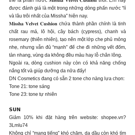
thể là phấn nước 𝐌𝐢𝐬𝐬𝐡𝐚 𝐕𝐞𝐥𝐯𝐞𝐭 𝐂𝐮𝐬𝐡𝐢𝐨𝐧 thôi. Em này
được đánh giá là một trong những dòng phấn nước “lì
và lâu trôi nhất của Missha” hiện nay.
𝐌𝐢𝐬𝐬𝐡𝐚 𝐕𝐞𝐥𝐯𝐞𝐭 𝐂𝐮𝐬𝐡𝐢𝐨𝐧 chứa thành phần chính là tinh
chất rau má, lô hội, cây bách (cypress), chanh và
rosemary (thiên nhiên), tạo nên một lớp che phủ mỏng
nhẹ, nhưng vẫn đủ “mạnh” để che đi những ​​vết đốm,
tàn nhang, vùng da không đều màu hay lỗ chân lông.
Ngoài ra, dòng cushion này còn có khả năng chống
nắng tốt và giúp dưỡng da nữa đấy!
DN Cosmetics đang có sẵn 2 tone cho nàng lựa chọn:
Tone 21: tone sáng
Tone 23: tone tự nhiên
𝗦𝗨𝗡
Giảm 10% khi đặt hàng trên website: shopee.vn?
3LmIu74
Không chỉ “mang tiếng” khó chăm, da dầu còn khó tìm