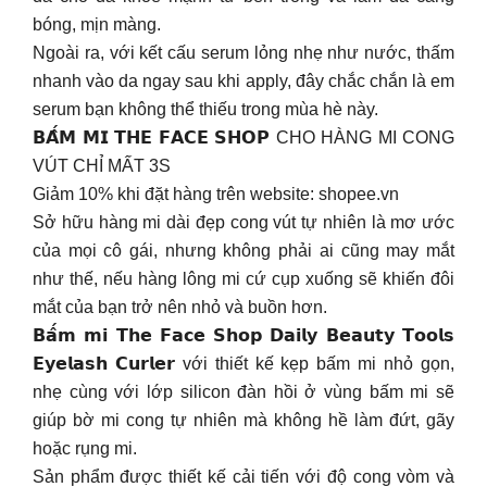
bóng, mịn màng.
Ngoài ra, với kết cấu serum lỏng nhẹ như nước, thấm
nhanh vào da ngay sau khi apply, đây chắc chắn là em
serum bạn không thể thiếu trong mùa hè này.
𝗕𝗔̂́𝗠 𝗠𝗜 𝗧𝗛𝗘 𝗙𝗔𝗖𝗘 𝗦𝗛𝗢𝗣 CHO HÀNG MI CONG
VÚT CHỈ MẤT 3S
Giảm 10% khi đặt hàng trên website: shopee.vn
Sở hữu hàng mi dài đẹp cong vút tự nhiên là mơ ước
của mọi cô gái, nhưng không phải ai cũng may mắt
như thế, nếu hàng lông mi cứ cụp xuống sẽ khiến đôi
mắt của bạn trở nên nhỏ và buồn hơn.
𝗕𝗮̂́𝗺 𝗺𝗶 𝗧𝗵𝗲 𝗙𝗮𝗰𝗲 𝗦𝗵𝗼𝗽 𝗗𝗮𝗶𝗹𝘆 𝗕𝗲𝗮𝘂𝘁𝘆 𝗧𝗼𝗼𝗹𝘀
𝗘𝘆𝗲𝗹𝗮𝘀𝗵 𝗖𝘂𝗿𝗹𝗲𝗿 với thiết kế kẹp bấm mi nhỏ gọn,
nhẹ cùng với lớp silicon đàn hồi ở vùng bấm mi sẽ
giúp bờ mi cong tự nhiên mà không hề làm đứt, gãy
hoặc rụng mi.
Sản phẩm được thiết kế cải tiến với độ cong vòm và