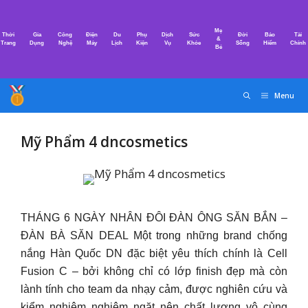
Chuyển
đến
Mẹ
Thời
Gia
Công
Điện
Du
Phụ
Dịch
Sức
Đời
Bảo
Tài
nội
&
Trang
Dụng
Nghệ
Máy
Lịch
Kiện
Vụ
Khỏe
Sống
Hiểm
Chính
Bé
dung
Menu
Mỹ Phẩm 4 dncosmetics
THÁNG 6 NGÀY NHÂN ĐÔI ĐÀN ÔNG SĂN BẮN –
ĐÀN BÀ SĂN DEAL Một trong những brand chống
nắng Hàn Quốc DN đặc biệt yêu thích chính là Cell
Fusion C – bởi không chỉ có lớp finish đẹp mà còn
lành tính cho team da nhạy cảm, được nghiên cứu và
kiểm nghiệm nghiêm ngặt nên chất lượng vô cùng