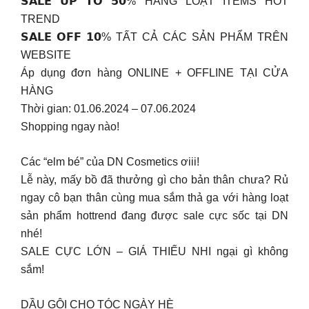
𝗦𝗔𝗟𝗘 𝗨𝗣 𝗧𝗢 𝟱𝟬% HÀNG LOẠT ITEMS HOT
TREND
𝗦𝗔𝗟𝗘 𝗢𝗙𝗙 𝟭𝟬% TẤT CẢ CÁC SẢN PHẨM TRÊN
WEBSITE
Áp dụng đơn hàng ONLINE + OFFLINE TẠI CỬA
HÀNG
Thời gian: 01.06.2024 – 07.06.2024
Shopping ngay nào!
Các “elm bé” của DN Cosmetics ơiii!
Lễ này, mấy bồ đã thưởng gì cho bản thân chưa? Rủ
ngay cô bạn thân cùng mua sắm thả ga với hàng loạt
sản phẩm hottrend đang được sale cực sốc tại DN
nhé!
SALE CỰC LỚN – GIÁ THIẾU NHI ngại gì không
sắm!
DẦU GỘI CHO TÓC NGÀY HÈ