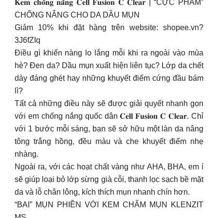
𝐊𝐞𝐦 𝐜𝐡𝐨̂́𝐧𝐠 𝐧𝐚̆́𝐧𝐠 𝐂𝐞𝐥𝐥 𝐅𝐮𝐬𝐢𝐨𝐧 𝐂 𝐂𝐥𝐞𝐚𝐫 | “CỰC PHẨM”
CHỐNG NẮNG CHO DA DẦU MỤN
Giảm 10% khi đặt hàng trên website: shopee.vn?
3J6fZIq
Điều gì khiến nàng lo lắng mỗi khi ra ngoài vào mùa
hè? Đen da? Dầu mụn xuất hiện liên tục? Lớp da chết
dày đáng ghét hay những khuyết điểm cứng đầu bám
lì?
Tất cả những điều này sẽ được giải quyết nhanh gọn
với em chống nắng quốc dân 𝐂𝐞𝐥𝐥 𝐅𝐮𝐬𝐢𝐨𝐧 𝐂 𝐂𝐥𝐞𝐚𝐫. Chỉ
với 1 bước mỗi sáng, bạn sẽ sở hữu một làn da nâng
tông trắng hồng, đều màu và che khuyết điểm nhẹ
nhàng.
Ngoài ra, với các hoạt chất vàng như AHA, BHA, em í
sẽ giúp loại bỏ lớp sừng già cỗi, thanh lọc sạch bề mặt
da và lỗ chân lông, kích thích mụn nhanh chín hơn.
“BAI” MỤN PHIỀN VỚI KEM CHẤM MỤN KLENZIT
MS