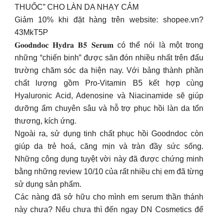
THUỐC” CHO LÀN DA NHẠY CẢM
Giảm 10% khi đặt hàng trên website: shopee.vn?
43MkT5P
𝐆𝐨𝐨𝐝𝐧𝐝𝐨𝐜 𝐇𝐲𝐝𝐫𝐚 𝐁𝟓 𝐒𝐞𝐫𝐮𝐦 có thể nói là một trong
những “chiến binh” được săn đón nhiều nhất trên đấu
trường chăm sóc da hiện nay. Với bảng thành phần
chất lượng gồm Pro-Vitamin B5 kết hợp cùng
Hyaluronic Acid, Adenosine và Niacinamide sẽ giúp
dưỡng ẩm chuyên sâu và hỗ trợ phục hồi làn da tổn
thương, kích ứng.
Ngoài ra, sử dụng tinh chất phục hồi Goodndoc còn
giúp da trẻ hoá, căng mịn và tràn đầy sức sống.
Những công dụng tuyệt vời này đã được chứng minh
bằng những review 10/10 của rất nhiều chị em đã từng
sử dụng sản phẩm.
Các nàng đã sở hữu cho mình em serum thần thánh
này chưa? Nếu chưa thì đến ngay DN Cosmetics để