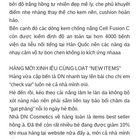
bởi độ trắng hồng tự nhiên đẹp mê ly, che phủ khuyết
điểm nhẹ nhàng thay thế cho kem nền, cushion hoàn
hảo.
Bên cạnh đó các dòng kem chống nắng Cell Fusion C
còn được kiểm định độ an toàn tại hơn 4000 bệnh
viện da liễu nổi tiếng tại Hàn Quốc nên các nàng da
nhạy cảm vô tư bon chen không lo kích ứng nhaaa
HÀNG MỚI XINH IÊU CÙNG LOẠT “NEW ITEMS”
Hàng vừa cập bến là DN nhanh tay lên bài cho chị em
“check var” luôn nè cả nhà mình ơiii.
Hè đến rồi, kéo theo cái nắng lăm le làn da không bỏ
xót nàng nào nên phải sắm liền tay bảo bối chăm da
“gạt phăng” nỗi lo ngày hè thôii.
Nhà DN Cosmetics về hàng toàn là items best seller
hông à. Đã thế còn rất nhiều bé đang được giảm 10%
khi mua hàng tại website nữa đấy ạ, mời cả nhà mình