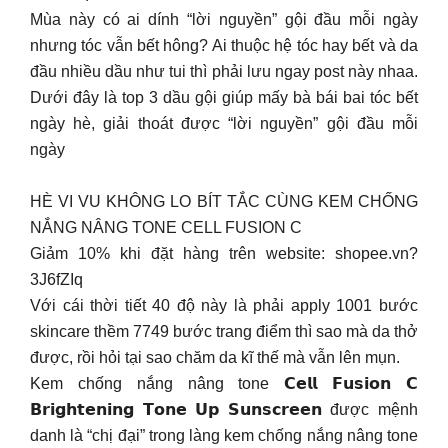
Mùa này có ai dính “lời nguyền” gội đầu mỗi ngày
nhưng tóc vẫn bết hông? Ai thuộc hệ tóc hay bết và da
đầu nhiều dầu như tui thì phải lưu ngay post này nhaa.
Dưới đây là top 3 dầu gội giúp mấy bà bái bai tóc bết
ngày hè, giải thoát được “lời nguyền” gội đầu mỗi
ngày
HÈ VI VU KHÔNG LO BÍT TẮC CÙNG KEM CHỐNG
NẮNG NÂNG TONE CELL FUSION C
Giảm 10% khi đặt hàng trên website: shopee.vn?
3J6fZIq
Với cái thời tiết 40 độ này là phải apply 1001 bước
skincare thềm 7749 bước trang điểm thì sao mà da thở
được, rồi hỏi tại sao chăm da kĩ thế mà vẫn lên mụn.
Kem chống nắng nâng tone 𝗖𝗲𝗹𝗹 𝗙𝘂𝘀𝗶𝗼𝗻 𝗖
𝗕𝗿𝗶𝗴𝗵𝘁𝗲𝗻𝗶𝗻𝗴 𝗧𝗼𝗻𝗲 𝗨𝗽 𝗦𝘂𝗻𝘀𝗰𝗿𝗲𝗲𝗻 được mệnh
danh là “chị đại” trong làng kem chống nắng nâng tone