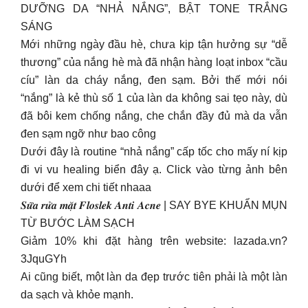
DƯỠNG DA “NHẢ NẮNG”, BẬT TONE TRẮNG
SÁNG
Mới những ngày đầu hè, chưa kịp tận hưởng sự “dễ
thương” của nắng hè mà đã nhận hàng loạt inbox “cầu
cíu” làn da cháy nắng, đen sạm. Bởi thế mới nói
“nắng” là kẻ thù số 1 của làn da không sai tẹo này, dù
đã bôi kem chống nắng, che chắn đầy đủ mà da vẫn
đen sạm ngỡ như bao công
Dưới đây là routine “nhả nắng” cấp tốc cho mấy ní kịp
đi vi vu healing biển đây ạ. Click vào từng ảnh bên
dưới để xem chi tiết nhaaa
𝑺𝒖̛̃𝒂 𝒓𝒖̛̉𝒂 𝒎𝒂̣̆𝒕 𝑭𝒍𝒐𝒔𝒍𝒆𝒌 𝑨𝒏𝒕𝒊 𝑨𝒄𝒏𝒆 | SAY BYE KHUẨN MỤN
TỪ BƯỚC LÀM SẠCH
Giảm 10% khi đặt hàng trên website: lazada.vn?
3JquGYh
️Ai cũng biết, một làn da đẹp trước tiên phải là một làn
da sạch và khỏe mạnh.