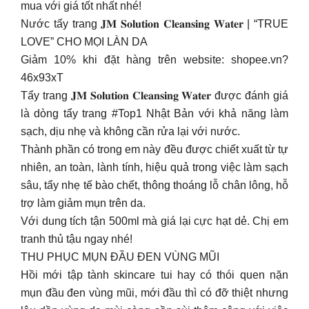
mua với giá tốt nhất nhé!
Nước tẩy trang 𝐉𝐌 𝐒𝐨𝐥𝐮𝐭𝐢𝐨𝐧 𝐂𝐥𝐞𝐚𝐧𝐬𝐢𝐧𝐠 𝐖𝐚𝐭𝐞𝐫 | “TRUE
LOVE” CHO MỌI LÀN DA
Giảm 10% khi đặt hàng trên website: shopee.vn?
46x93xT
Tẩy trang 𝐉𝐌 𝐒𝐨𝐥𝐮𝐭𝐢𝐨𝐧 𝐂𝐥𝐞𝐚𝐧𝐬𝐢𝐧𝐠 𝐖𝐚𝐭𝐞𝐫 được đánh giá
là dòng tẩy trang #Top1 Nhật Bản với khả năng làm
sạch, dịu nhẹ và không cần rửa lại với nước.
Thành phần có trong em này đều được chiết xuất từ tự
nhiên, an toàn, lành tính, hiệu quả trong việc làm sạch
sâu, tẩy nhẹ tế bào chết, thông thoáng lỗ chân lông, hỗ
trợ làm giảm mụn trên da.
Với dung tích tận 500ml mà giá lại cực hạt dẻ. Chị em
tranh thủ tậu ngay nhé!
THU PHỤC MỤN ĐẦU ĐEN VÙNG MŨI
Hồi mới tập tành skincare tui hay có thói quen nặn
mụn đầu đen vùng mũi, mới đầu thì có đỡ thiệt nhưng