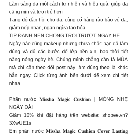
️Làm sáng da một cách tự nhiên và hiệu quả, giúp da
căng mịn và tươi trẻ hơn
️Tăng độ đàn hồi cho da, củng cố hàng rào bảo vệ da,
giảm nếp nhăn, ngăn ngừa lão hóa.
TIP ĐÁNH NỀN CHỐNG TRÔI TRƯỢT NGÀY HÈ
Ngày nào cũng makeup nhưng chưa chắc bạn đã làm
đúng và đủ các bước để lớp nền xịn, bao thời tiết
nắng nóng ngày hè. Chúng mình chẳng cần là MÙA
mà chỉ cần theo dõi post này làm đúng theo là khác
hẳn ngay. Click từng ảnh bên dưới để xem chi tiết
nhaa
Phấn nước 𝐌𝐢𝐬𝐬𝐡𝐚 𝐌𝐚𝐠𝐢𝐜 𝐂𝐮𝐬𝐡𝐢𝐨𝐧 | MỎNG NHẸ
NGÀY DÀI
Giảm 10% khi đặt hàng trên website: shopee.vn?
3XwUE1s
Em phấn nước 𝐌𝐢𝐬𝐬𝐡𝐚 𝐌𝐚𝐠𝐢𝐜 𝐂𝐮𝐬𝐡𝐢𝐨𝐧 𝐂𝐨𝐯𝐞𝐫 𝐋𝐚𝐬𝐭𝐢𝐧𝐠