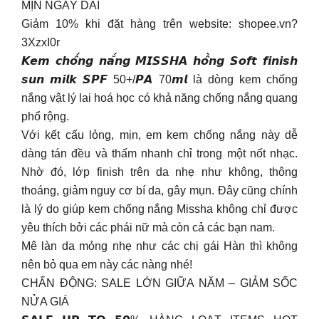
MỊN NGÀY DÀI
Giảm 10% khi đặt hàng trên website: shopee.vn?
3XzxI0r
𝙆𝙚𝙢 𝙘𝙝𝙤̂́𝙣𝙜 𝙣𝙖̆́𝙣𝙜 𝙈𝙄𝙎𝙎𝙃𝘼 𝙝𝙤̂̀𝙣𝙜 𝙎𝙤𝙛𝙩 𝙛𝙞𝙣𝙞𝙨𝙝
𝙨𝙪𝙣 𝙢𝙞𝙡𝙠 𝙎𝙋𝙁 50+/𝙋𝘼 70𝙢𝙡 là dòng kem chống
nắng vật lý lai hoá học có khả năng chống nắng quang
phổ rộng.
Với kết cấu lỏng, mịn, em kem chống nắng này dễ
dàng tán đều và thấm nhanh chỉ trong một nốt nhạc.
Nhờ đó, lớp finish trên da nhẹ như không, thông
thoáng, giảm nguy cơ bí da, gây mụn. Đây cũng chính
là lý do giúp kem chống nắng Missha không chỉ được
yêu thích bởi các phái nữ mà còn cả các bạn nam.
Mê làn da mỏng nhẹ như các chị gái Hàn thì không
nên bỏ qua em này các nàng nhé!
CHẤN ĐỘNG: SALE LỚN GIỮA NĂM – GIẢM SỐC
NỬA GIÁ