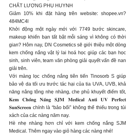
CHẤT LƯỢNG PHỤ HUYNH
Giảm 10% khi đặt hàng trên website: shopee.vn?
484MC4l
Khởi động một ngày mới với 7749 bước skincare,
makeup khiến bạn tất bật mỗi sáng vì không có thời
gian? Hôm nay, DN Cosmetics sẽ giới thiệu một dòng
kem chống nắng vật lý lai hoá học giúp các bạn học
sinh, sinh viên, team văn phòng giải quyết vấn đề nan
giải trên.
Với màng lọc chống nắng tiên tiến Tinosorb S giúp
bảo vệ da tối ưu trước tác hại của tia UVA, UVB, khả
năng nâng tông nhẹ nhàng, che phủ khuyết điểm tốt,
𝐊𝐞𝐦 𝐂𝐡𝐨̂́𝐧𝐠 𝐍𝐚̆́𝐧𝐠 𝐒𝐉𝐌 𝐌𝐞𝐝𝐢𝐜𝐚𝐥 𝐀𝐧𝐭𝐢 𝐔𝐕 𝐏𝐞𝐫𝐟𝐞𝐜𝐭
𝐒𝐮𝐧𝐒𝐜𝐫𝐞𝐞𝐧 chính là “bảo bối” không thể thiếu trong túi
xách của các nàng năm nay.
Hè nhẹ nhàng hơn chỉ với kem chống nắng SJM
Medical. Thêm ngay vào giỏ hàng các nàng nhé!