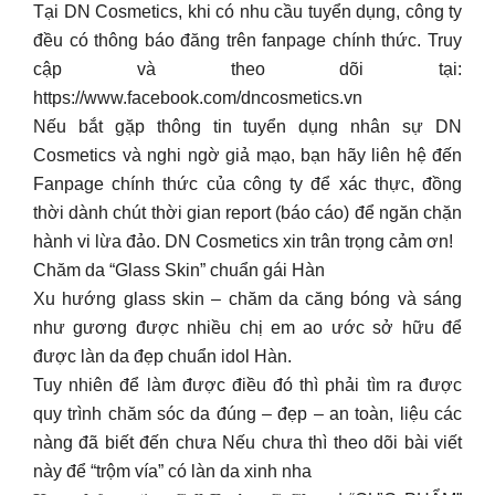
Tại DN Cosmetics, khi có nhu cầu tuyển dụng, công ty
đều có thông báo đăng trên fanpage chính thức. Truy
cập và theo dõi tại:
https://www.facebook.com/dncosmetics.vn
Nếu bắt gặp thông tin tuyển dụng nhân sự DN
Cosmetics và nghi ngờ giả mạo, bạn hãy liên hệ đến
Fanpage chính thức của công ty để xác thực, đồng
thời dành chút thời gian report (báo cáo) để ngăn chặn
hành vi lừa đảo. DN Cosmetics xin trân trọng cảm ơn!
Chăm da “Glass Skin” chuẩn gái Hàn
Xu hướng glass skin – chăm da căng bóng và sáng
như gương được nhiều chị em ao ước sở hữu để
được làn da đẹp chuẩn idol Hàn.
Tuy nhiên để làm được điều đó thì phải tìm ra được
quy trình chăm sóc da đúng – đẹp – an toàn, liệu các
nàng đã biết đến chưa Nếu chưa thì theo dõi bài viết
này để “trộm vía” có làn da xinh nha