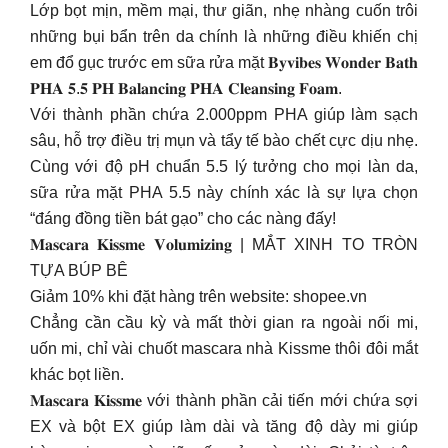
Lớp bọt mịn, mềm mại, thư giãn, nhẹ nhàng cuốn trôi
những bụi bẩn trên da chính là những điều khiến chị
em đổ gục trước em sữa rửa mặt 𝐁𝐲𝐯𝐢𝐛𝐞𝐬 𝐖𝐨𝐧𝐝𝐞𝐫 𝐁𝐚𝐭𝐡
𝐏𝐇𝐀 𝟓.𝟓 𝐏𝐇 𝐁𝐚𝐥𝐚𝐧𝐜𝐢𝐧𝐠 𝐏𝐇𝐀 𝐂𝐥𝐞𝐚𝐧𝐬𝐢𝐧𝐠 𝐅𝐨𝐚𝐦.
Với thành phần chứa 2.000ppm PHA giúp làm sạch
sâu, hỗ trợ điều trị mụn và tẩy tế bào chết cực dịu nhẹ.
Cùng với độ pH chuẩn 5.5 lý tưởng cho mọi làn da,
sữa rửa mặt PHA 5.5 này chính xác là sự lựa chọn
“đáng đồng tiền bát gạo” cho các nàng đấy!
𝐌𝐚𝐬𝐜𝐚𝐫𝐚 𝐊𝐢𝐬𝐬𝐦𝐞 𝐕𝐨𝐥𝐮𝐦𝐢𝐳𝐢𝐧𝐠 | MẮT XINH TO TRÒN
TỰA BÚP BÊ
Giảm 10% khi đặt hàng trên website: shopee.vn
Chẳng cần cầu kỳ và mất thời gian ra ngoài nối mi,
uốn mi, chỉ vài chuốt mascara nhà Kissme thôi đôi mắt
khác bọt liền.
𝐌𝐚𝐬𝐜𝐚𝐫𝐚 𝐊𝐢𝐬𝐬𝐦𝐞 với thành phần cải tiến mới chứa sợi
EX và bột EX giúp làm dài và tăng độ dày mi giúp