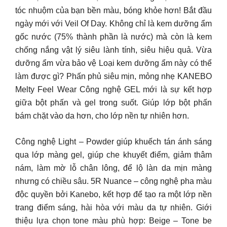
tóc nhuộm của bạn bền màu, bóng khỏe hơn! Bắt đầu
ngày mới với Veil Of Day. Không chỉ là kem dưỡng ẩm
gốc nước (75% thành phần là nước) mà còn là kem
chống nắng vật lý siêu lành tính, siêu hiệu quả. Vừa
dưỡng ẩm vừa bảo vệ Loại kem dưỡng ẩm này có thể
làm được gì?
Phấn phủ siêu mịn, mỏng nhẹ KANEBO
Melty Feel Wear Công nghệ GEL mới là sự kết hợp
giữa bột phấn và gel trong suốt. Giúp lớp bột phấn
bám chặt vào da hơn, cho lớp nền tự nhiên hơn.
Công nghệ Light – Powder giúp khuếch tán ánh sáng
qua lớp màng gel, giúp che khuyết điểm, giảm thâm
nám, làm mờ lỗ chân lông, để lộ làn da mịn màng
nhưng có chiều sâu. 5R Nuance – công nghệ pha màu
độc quyền bởi Kanebo, kết hợp để tạo ra một lớp nền
trang điểm sáng, hài hòa với màu da tự nhiên. Giới
thiệu lựa chọn tone màu phù hợp: Beige – Tone be