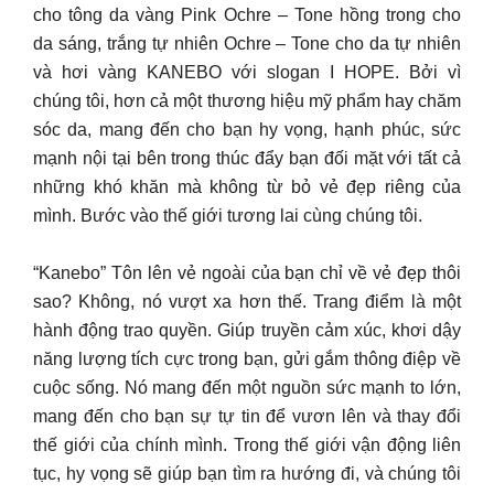
cho tông da vàng Pink Ochre – Tone hồng trong cho
da sáng, trắng tự nhiên Ochre – Tone cho da tự nhiên
và hơi vàng KANEBO với slogan I HOPE. Bởi vì
chúng tôi, hơn cả một thương hiệu mỹ phẩm hay chăm
sóc da, mang đến cho bạn hy vọng, hạnh phúc, sức
mạnh nội tại bên trong thúc đẩy bạn đối mặt với tất cả
những khó khăn mà không từ bỏ vẻ đẹp riêng của
mình. Bước vào thế giới tương lai cùng chúng tôi.
“Kanebo” Tôn lên vẻ ngoài của bạn chỉ về vẻ đẹp thôi
sao? Không, nó vượt xa hơn thế. Trang điểm là một
hành động trao quyền. Giúp truyền cảm xúc, khơi dậy
năng lượng tích cực trong bạn, gửi gắm thông điệp về
cuộc sống. Nó mang đến một nguồn sức mạnh to lớn,
mang đến cho bạn sự tự tin để vươn lên và thay đổi
thế giới của chính mình. Trong thế giới vận động liên
tục, hy vọng sẽ giúp bạn tìm ra hướng đi, và chúng tôi