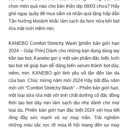
chọn món quà nào cho bản thân dịp 08/03 chưa? Hãy
ghé ngay quầy để mua sắm và nhận quà tặng hấp dẫn
Tận hưởng khoảnh khắc làm sạch da hơn nữa bởi bọt
rửa mặt lưới mềm mịn.
KANEBO Comfort Stretchy Wash [phiên bản giới hạn
2024 – Giáp Thìn] Dành cho những bạn đang dùng tay
trần tạo bọt, Kanebo gợi ý một sản phẩm đặc biệt, lưới
tạo bọt sẽ giúp bạn dễ dàng biến serum thành bọt dày,
mềm, mịn. KANEBO gửi tình yêu vô tận đến làn da
của bạn. Chúc mừng năm mới 2024 Hãy bắt đầu năm
mới với “Comfort Stretchy Wash” – Phiên bản giới hạn,
một loại sữa rửa mặt với tinh chất dưỡng cô đặc đồng
thời tạo bọt dày mịn làm sạch dịu nhẹ dành cho mọi
loại da. Phiên bản giới hạn đặc biệt 2024 với họa tiết
rồng đầy sức mạnh và sự may mắn. Trải nghiệm
những màu sắc rực rỡ mùa lễ hội mang đến sự may