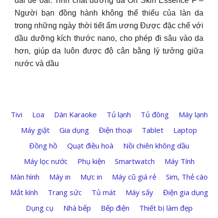
dài uể oải. Tinh chất dưỡng da On Skin Essence F –
Người bạn đồng hành không thể thiếu của làn da
trong những ngày thời tiết ẩm ương Được đặc chế với
dầu dưỡng kích thước nano, cho phép đi sâu vào da
hơn, giúp da luôn được độ cân bằng lý tưởng giữa
nước và dầu
Tivi
Loa
Dàn Karaoke
Tủ lạnh
Tủ đông
Máy lạnh
Máy giặt
Gia dụng
Điện thoại
Tablet
Laptop
Đồng hồ
Quạt điều hoà
Nồi chiên không dầu
Máy lọc nước
Phụ kiện
Smartwatch
Máy Tính
Màn hình
Máy in
Mực in
Máy cũ giá rẻ
Sim, Thẻ cào
Mắt kính
Trang sức
Tủ mát
Máy sấy
Điện gia dụng
Dụng cụ
Nhà bếp
Bếp điện
Thiết bị làm đẹp