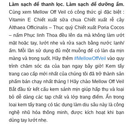
Làm sạch để thanh lọc. Làm sạch để dưỡng ẩm.
Cùng xem Mellow Off Veil có công thức gì đặc biệt :
Vitamin E Chiết xuất sữa chua Chiết xuất rễ cây
Althaea Officinalis – Thục quỳ Chiết xuất Poria Cocos
– nấm Phục linh Thoa đều lên da mà không làm ướt
mặt hoặc tay, lướt nhẹ và rửa sạch bằng nước lạnh/
ấm. Mỗi lần sử dụng đủ một muỗng để có làn da mịn
màng và trong suốt. Hãy thêm
#MellowOffVeil
vào quy
trình chăm sóc da của bạn ngay bây giờ! Kem tẩy
trang cao cấp mới nhất của chúng tôi đã trở thành sản
phẩm bán chạy nhất tháng ! Hãy chào Mellow Off Veil
Bắt đầu từ kết cấu kem sánh mịn giúp hấp thụ và loại
bỏ dễ dàng các tạp chất và lớp trang điểm. Ẩn trong
loại kem tẩy trang có tác dụng làm dịu sâu này là công
nghệ nhũ hóa thông minh, được kích hoạt khi bạn
dùng tay lướt nhẹ.