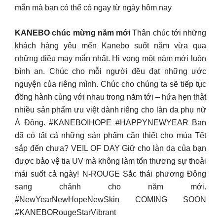
mắn mà bạn có thể có ngay từ ngày hôm nay
KANEBO chúc mừng năm mới
Thân chúc tới những
khách hàng yêu mến Kanebo suốt năm vừa qua
những điều may mắn nhất. Hi vọng một năm mới luôn
bình an. Chúc cho mỗi người đều đạt những ước
nguyện của riêng mình. Chúc cho chúng ta sẽ tiếp tục
đồng hành cùng với nhau trong năm tới – hứa hẹn thật
nhiều sản phẩm ưu việt dành riêng cho làn da phụ nữ
Á Đông. #KANEBOIHOPE #HAPPYNEWYEAR Bạn
đã có tất cả những sản phẩm cần thiết cho mùa Tết
sắp đến chưa? VEIL OF DAY Giữ cho làn da của bạn
được bảo vệ tia UV mà không làm tổn thương sự thoải
mái suốt cả ngày! N-ROUGE Sắc thái phương Đông
sang chảnh cho năm mới.
#NewYearNewHopeNewSkin COMING SOON
#KANEBORougeStarVibrant