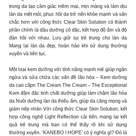
trong da tạo cảm giác mềm mại, mịn màng và làm dịu
làn da mệt mỏi, phục hồi da trở nên khỏe mạnh và săn
chắc hơn với công thức Clear Skin Solution có thành
phần chính là dầu dưỡng cô đặc, kết hợp độ ẩm và độ
đàn hồi với nhau. Lưu giữ sự trẻ trung cho làn da
Mang lại làn da đẹp, hoàn hảo khi sử dụng thường
xuyên và liên tục.
Một loại kem dưỡng với tính năng mạnh mẽ giúp ngăn
ngừa và sửa chữa các vấn đề lão hóa – Kem dưỡng
da cao cấpn The Cream The Cream – The Exceptional
Kem đậm đặc tinh chất dưỡng giúp làm chậm lão hóa
da Nuôi dưỡng làn da thiếu ẩm, giúp da căng mọng và
giảm nếp nhăn Với công thức Clear Skin Solution, kết
hợp công nghệ Light Reflection cải tiến, mang lại kết
quả trẻ trung mà bạn có thể thấy rõ khi sử dụng
thường xuyên. ‘KANEBO I HOPE’ có ý nghĩa gì? Đó là