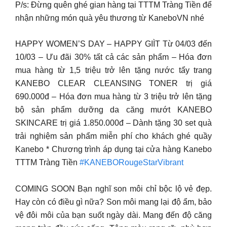
P/s: Đừng quên ghé gian hàng tại TTTM Tràng Tiền để
nhận những món quà yêu thương từ KaneboVN nhé
HAPPY WOMEN’S DAY – HAPPY GIÌT Từ 04/03 đến
10/03 – Ưu đãi 30% tất cả các sản phẩm – Hóa đơn
mua hàng từ 1,5 triệu trở lên tặng nước tẩy trang
KANEBO CLEAR CLEANSING TONER trị giá
690.000đ – Hóa đơn mua hàng từ 3 triệu trở lên tặng
bộ sản phẩm dưỡng da căng mướt KANEBO
SKINCARE trị giá 1.850.000đ – Dành tặng 30 set quà
trải nghiệm sản phẩm miễn phí cho khách ghé quầy
Kanebo * Chương trình áp dụng tại cửa hàng Kanebo
TTTM Tràng Tiền
#KANEBORougeStarVibrant
COMING SOON Bạn nghĩ son môi chỉ bộc lộ vẻ đẹp.
Hay còn có điều gì nữa? Son môi mang lại độ ẩm, bảo
vệ đôi môi của bạn suốt ngày dài. Mang đến độ căng