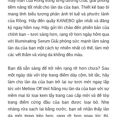
may mắn của Rồng trong từng dưỡng chất, giải phóng
tiềm năng tốt nhất cho làn da của bạn. Thiết kế bao bì
mang tính biểu tượng phản ánh trí tuệ và phước lành
của Rồng. Hãy đến quầy KANEBO gần nhất và đăng
ký ngay hôm nay. Hãy gửi lời chào đến phiên bản của
chính bạn – tươi sáng hơn, rạng rỡ hơn ngày hôm qua
với Illuminating Serum Giải phóng sức mạnh làm sáng
làn da của bạn một cách tự nhiên nhất có thể, làm mờ
các vết thâm và vùng da không đều màu.
Bạn đã sẵn sàng để trở nên rạng rỡ hơn chưa? Sau
một ngày dài với lớp trang điểm dày cộm, bít tắc, hãy
làm cho làn da của bạn trở lại sự tươi mới ngay lập
tức với Mellow Off Veil Nâng niu làn da của bạn với sự
mềm mại từ loại kem tẩy trang cao cấp mới và để lớp
trang điểm cứng đầu của bạn được loại bỏ. Nhẹ
nhàng rửa sạch lại bằng nước, bạn sẽ nhận thấy làn
da mới trong trẻo hơn, rạng rỡ hơn ngay tức thì.