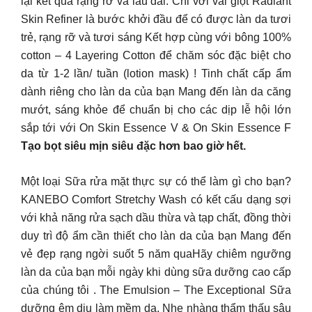
lại kết quả rạng rỡ và lâu dài. Chỉ với vài giọt Radiant
Skin Refiner là bước khởi đầu để có được làn da tươi
trẻ, rạng rỡ và tươi sáng Kết hợp cùng với bông 100%
cotton – 4 Layering Cotton để chăm sóc đặc biệt cho
da từ 1-2 lần/ tuần (lotion mask) ! Tinh chất cấp ẩm
dành riêng cho làn da của bạn Mang đến làn da căng
mướt, sáng khỏe để chuẩn bị cho các dịp lễ hội lớn
sắp tới với On Skin Essence V & On Skin Essence F
Tạo bọt siêu mịn siêu đặc hơn bao giờ hết.
Một loại Sữa rửa mặt thực sự có thể làm gì cho bạn?
KANEBO Comfort Stretchy Wash có kết cấu dạng sợi
với khả năng rửa sạch dầu thừa và tạp chất, đồng thời
duy trì độ ẩm cần thiết cho làn da của bạn Mang đến
vẻ đẹp rạng ngời suốt 5 năm qua
Hãy chiêm ngưỡng
làn da của bạn mỗi ngày khi dùng sữa dưỡng cao cấp
của chúng tôi . The Emulsion – The Exceptional Sữa
dưỡng êm dịu làm mềm da. Nhẹ nhàng thẩm thấu sâu