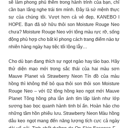
sẽ làm phong phú thêm trong hành trình của bạn, chỉ
cần bạn lắng nghe trái tim mình. Đây là sứ mệnh thực
sự của chúng tôi. Vượt hơn cả vẻ đẹp, KANEBO I
HOPE. Bạn đã sở hữu thỏi son Moisture Rouge Neo
chưa? Moisture Rouge Neo với tông màu rực rỡ, sống
động phù hợp cho bất kì phong cách trang điểm nào tự
nhiên hàng ngày hay tiệc tối lộng lẫy…
Cho dù bạn đang thích sự ngọt ngào hay táo bạo. Hãy
thử diện mạo mới trong sắc thái của hai màu sơn
Mauve Planet và Strawberry Neon Tín đồ của màu
hồng thì không thể bỏ qua thỏi son thỏi son Moisture
Rouge Neo – với 02 tông hồng kẹo ngọt mới Mauve
Planet Tông hồng pha lẫn ánh tím lấp lánh như lớp
sương bao bọc quanh hành tinh bí ẩn. Hoàn hảo cho
những tâm hồn phiêu lưu. Strawberry Neon Màu hồng
dâu kẹo ngọt mang đến năng lượng tích cực cả ngày