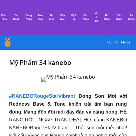
Chuyển
đến
Mẹ
Thời
Gia
Công
Điện
Du
Phụ
Dịch
Sức
Đời
Bảo
Tài
nội
&
Trang
Dụng
Nghệ
Máy
Lịch
Kiện
Vụ
Khỏe
Sống
Hiểm
Chính
Bé
dung
Menu
Mỹ Phẩm 34 kanebo
#KANEBORougeStarVibrant
Dòng Son Mới với
Redness Base & Tone khiến trái tim bạn rung
động. Mang đến đôi môi đầy đặn và căng bóng.
HÈ
RẠNG RỠ – NGẬP TRÀN DEAL HỜI cùng KANEBO
KANEBORougeStarVibrant – Thỏi son môi mới nhất!
Kết cấu Vivacious Rouge chính là định nghĩa mới của