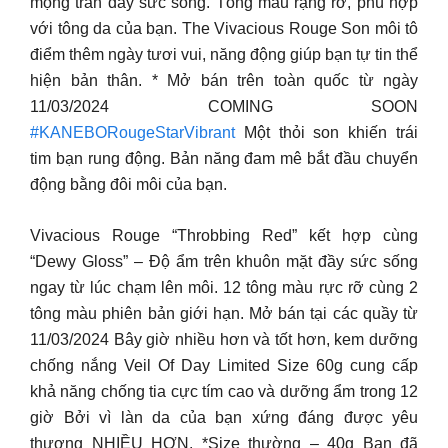
mọng tràn đầy sức sống. Tông màu rạng rỡ, phù hợp
với tông da của bạn. The Vivacious Rouge Son môi tô
điểm thêm ngày tươi vui, năng động giúp bạn tự tin thể
hiện bản thân. * Mở bán trên toàn quốc từ ngày
11/03/2024 COMING SOON
#KANEBORougeStarVibrant
Một thỏi son khiến trái
tim bạn rung động. Bản năng đam mê bắt đầu chuyển
động bằng đôi môi của bạn.
Vivacious Rouge “Throbbing Red” kết hợp cùng
“Dewy Gloss” – Độ ẩm trên khuôn mặt đầy sức sống
ngay từ lúc chạm lên môi. 12 tông màu rực rỡ cùng 2
tông màu phiên bản giới hạn. Mở bán tại các quầy từ
11/03/2024 Bây giờ nhiều hơn và tốt hơn, kem dưỡng
chống nắng Veil Of Day Limited Size 60g cung cấp
khả năng chống tia cực tím cao và dưỡng ẩm trong 12
giờ Bởi vì làn da của bạn xứng đáng được yêu
thương NHIỀU HƠN. *Size thường – 40g Bạn đã