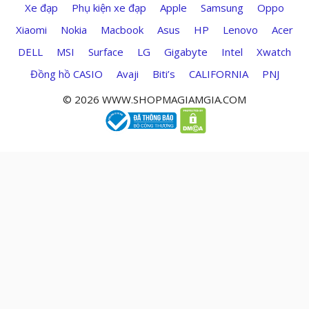
Xe đạp
Phụ kiện xe đạp
Apple
Samsung
Oppo
Xiaomi
Nokia
Macbook
Asus
HP
Lenovo
Acer
DELL
MSI
Surface
LG
Gigabyte
Intel
Xwatch
Đồng hồ CASIO
Avaji
Biti’s
CALIFORNIA
PNJ
© 2026 WWW.SHOPMAGIAMGIA.COM