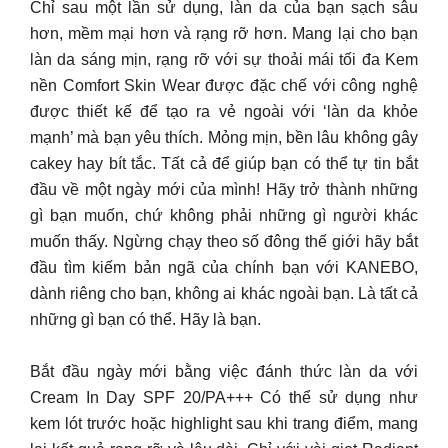
Chỉ sau một lần sử dụng, làn da của bạn sạch sâu
hơn, mềm mại hơn và rạng rỡ hơn. Mang lại cho bạn
làn da sáng mịn, rạng rỡ với sự thoải mái tối đa Kem
nền Comfort Skin Wear được đặc chế với công nghệ
được thiết kế để tạo ra vẻ ngoài với ‘làn da khỏe
mạnh’ mà bạn yêu thích. Mỏng mịn, bền lâu không gây
cakey hay bít tắc. Tất cả để giúp bạn có thể tự tin bắt
đầu về một ngày mới của mình! Hãy trở thành những
gì bạn muốn, chứ không phải những gì người khác
muốn thấy. Ngừng chạy theo số đông thế giới hãy bắt
đầu tìm kiếm bản ngã của chính bạn với KANEBO,
dành riêng cho bạn, không ai khác ngoài bạn. Là tất cả
những gì bạn có thể. Hãy là bạn.
Bắt đầu ngày mới bằng việc đánh thức làn da với
Cream In Day SPF 20/PA+++ Có thể sử dụng như
kem lót trước hoặc highlight sau khi trang điểm, mang