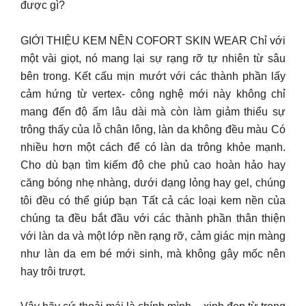
được gì?
GIỚI THIỆU KEM NỀN COFORT SKIN WEAR Chỉ với
một vài giọt, nó mang lại sự rạng rỡ tự nhiên từ sâu
bên trong. Kết cấu mịn mướt với các thành phần lấy
cảm hứng từ vertex- công nghệ mới này không chỉ
mang đến độ ẩm lâu dài mà còn làm giảm thiểu sự
trông thấy của lỗ chân lông, làn da không đều màu Có
nhiều hơn một cách để có làn da trông khỏe mạnh.
Cho dù bạn tìm kiếm độ che phủ cao hoàn hảo hay
căng bóng nhẹ nhàng, dưới dạng lỏng hay gel, chúng
tôi đều có thể giúp bạn Tất cả các loại kem nền của
chúng ta đều bắt đầu với các thành phần thân thiện
với làn da và một lớp nền rạng rỡ, cảm giác mịn màng
như làn da em bé mới sinh, mà không gây mốc nên
hay trôi trượt.