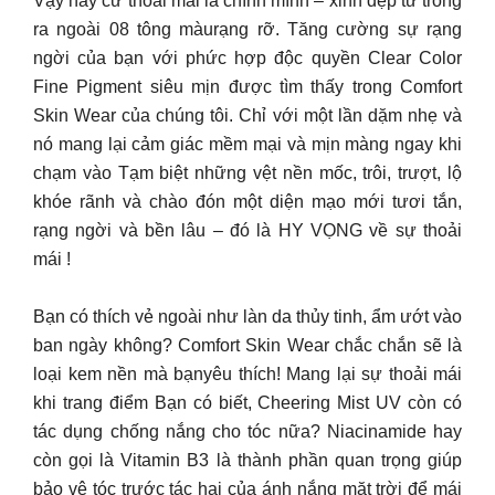
Vậy hãy cứ thoải mái là chính mình – xinh đẹp từ trong
ra ngoài 08 tông màurạng rỡ. Tăng cường sự rạng
ngời của bạn với phức hợp độc quyền Clear Color
Fine Pigment siêu mịn được tìm thấy trong Comfort
Skin Wear của chúng tôi. Chỉ với một lần dặm nhẹ và
nó mang lại cảm giác mềm mại và mịn màng ngay khi
chạm vào Tạm biệt những vệt nền mốc, trôi, trượt, lộ
khóe rãnh và chào đón một diện mạo mới tươi tắn,
rạng ngời và bền lâu – đó là HY VỌNG về sự thoải
mái !
Bạn có thích vẻ ngoài như làn da thủy tinh, ẩm ướt vào
ban ngày không? Comfort Skin Wear chắc chắn sẽ là
loại kem nền mà bạnyêu thích! Mang lại sự thoải mái
khi trang điểm
Bạn có biết, Cheering Mist UV còn có
tác dụng chống nắng cho tóc nữa? Niacinamide hay
còn gọi là Vitamin B3 là thành phần quan trọng giúp
bảo vệ tóc trước tác hại của ánh nắng mặt trời để mái