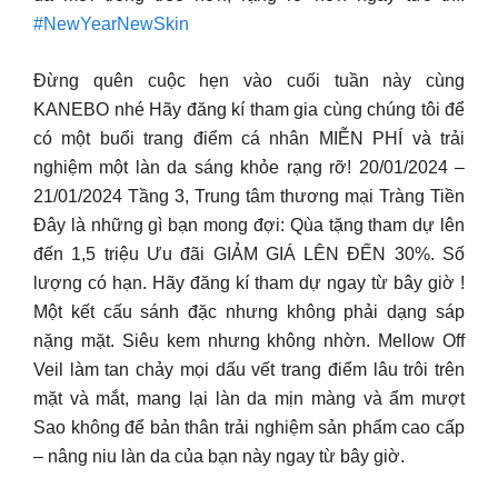
#NewYearNewSkin
Đừng quên cuộc hẹn vào cuối tuần này cùng
KANEBO nhé Hãy đăng kí tham gia cùng chúng tôi để
có một buổi trang điểm cá nhân MIỄN PHÍ và trải
nghiệm một làn da sáng khỏe rạng rỡ! 20/01/2024 –
21/01/2024 Tầng 3, Trung tâm thương mại Tràng Tiền
Đây là những gì bạn mong đợi: Qùa tặng tham dự lên
đến 1,5 triệu Ưu đãi GIẢM GIÁ LÊN ĐẾN 30%. Số
lượng có hạn. Hãy đăng kí tham dự ngay từ bây giờ !
Một kết cấu sánh đặc nhưng không phải dạng sáp
nặng mặt. Siêu kem nhưng không nhờn. Mellow Off
Veil làm tan chảy mọi dấu vết trang điểm lâu trôi trên
mặt và mắt, mang lại làn da mịn màng và ẩm mượt
Sao không để bản thân trải nghiệm sản phẩm cao cấp
– nâng niu làn da của bạn này ngay từ bây giờ.