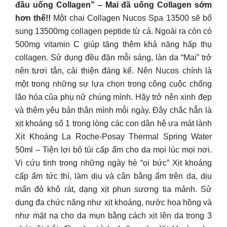
đầu uống Collagen” – Mai đã uống Collagen sớm
hơn thế!!
Một chai Collagen Nucos Spa 13500 sẽ bổ
sung 13500mg collagen peptide từ cá. Ngoài ra còn có
500mg vitamin C giúp tăng thêm khả năng hấp thụ
collagen. Sử dụng đều đặn mỗi sáng, làn da “Mai” trở
nên tươi tắn, cải thiện đáng kể. Nên Nucos chính là
một trong những sự lựa chọn trong công cuộc chống
lão hóa của phụ nữ chúng mình. Hãy trở nên xinh đẹp
và thêm yêu bản thân mình mỗi ngày. Đây chắc hẳn là
xịt khoáng số 1 trong lòng các con dân hệ ưa mát lành
Xịt Khoáng La Roche-Posay Thermal Spring Water
50ml – Tiện lợi bỏ túi cấp ẩm cho da mọi lúc mọi nơi.
Vị cứu tinh trong những ngày hè “oi bức” Xịt khoáng
cấp ẩm tức thì, làm dịu và cân bằng ẩm trên da, dịu
mẩn đỏ khô rát, dạng xịt phun sương tia mảnh. Sử
dụng đa chức năng như xịt khoáng, nước hoa hồng và
như mặt nạ cho da mụn bằng cách xịt lên da trong 3