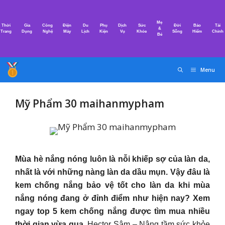
Chuyển
đến
Mẹ
Thời
Gia
Công
Điện
Du
Phụ
Dịch
Sức
Đời
Bảo
Tài
nội
&
Trang
Dụng
Nghệ
Máy
Lịch
Kiện
Vụ
Khỏe
Sống
Hiểm
Chính
Bé
dung
Menu
Mỹ Phẩm 30 maihanmypham
Mùa hè nắng nóng luôn là nỗi khiếp sợ của làn da,
nhất là với những nàng làn da dầu mụn. Vậy đâu là
kem chống nắng bảo vệ tốt cho làn da khi mùa
nắng nóng đang ở đỉnh điểm như hiện nay? Xem
ngay top 5 kem chống nắng được tìm mua nhiều
thời gian vừa qua.
Hector Sâm – Nâng tầm sức khỏe