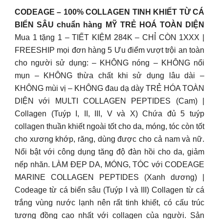
CODEAGE – 100% COLLAGEN TINH KHIẾT TỪ CÁ
BIỂN SÂU chuẩn hàng MỸ TRẺ HOÁ TOÀN DIỆN
Mua 1 tặng 1 – TIẾT KIỆM 284K – CHỈ CÒN 1XXX |
FREESHIP mọi đơn hàng 5 Ưu điểm vượt trội an toàn
cho người sử dụng: – KHÔNG nóng – KHÔNG nổi
mụn – KHÔNG thừa chất khi sử dụng lâu dài –
KHÔNG mùi vị – KHÔNG đau dạ dày TRẺ HÓA TOÀN
DIỆN với MULTI COLLAGEN PEPTIDES (Cam) |
Collagen (Tuýp I, II, III, V và X) Chứa đủ 5 tuýp
collagen thuần khiết ngoài tốt cho da, móng, tóc còn tốt
cho xương khớp, răng, dùng được cho cả nam và nữ.
Nổi bật với công dụng tăng độ đàn hồi cho da, giảm
nếp nhăn. LÀM ĐẸP DA, MÓNG, TÓC với CODEAGE
MARINE COLLAGEN PEPTIDES (Xanh dương) |
Codeage từ cá biển sâu (Tuýp I và III) Collagen từ cá
trắng vùng nước lạnh nên rất tinh khiết, có cấu trúc
tương đồng cao nhất với collagen của người. Sản