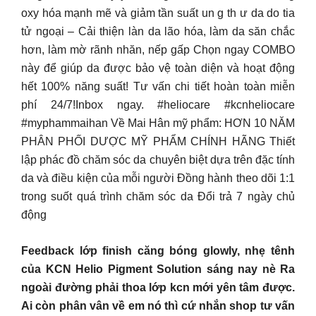
oxy hóa mạnh mẽ và giảm tần suất un g th ư da do tia
tử ngoại – Cải thiện làn da lão hóa, làm da săn chắc
hơn, làm mờ rãnh nhăn, nếp gấp Chọn ngay COMBO
này để giúp da được bảo vệ toàn diện và hoạt động
hết 100% năng suất! Tư vấn chi tiết hoàn toàn miễn
phí 24/7!Inbox ngay. #heliocare #kcnheliocare
#myphammaihan Về Mai Hân mỹ phẩm: HƠN 10 NĂM
PHÂN PHỐI DƯỢC MỸ PHẨM CHÍNH HÃNG Thiết
lập phác đồ chăm sóc da chuyên biệt dựa trên đặc tính
da và điều kiện của mỗi người Đồng hành theo dõi 1:1
trong suốt quá trình chăm sóc da Đổi trả 7 ngày chủ
động
Feedback lớp finish căng bóng glowly, nhẹ tênh
của KCN Helio Pigment Solution sáng nay nè Ra
ngoài đường phải thoa lớp kcn mới yên tâm được.
Ai còn phân vân về em nó thì cứ nhắn shop tư vấn