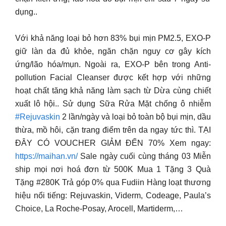
dụng..
Với khả năng loại bỏ hơn 83% bụi mịn PM2.5, EXO-P
giữ làn da đủ khỏe, ngăn chặn nguy cơ gây kích
ứng/lão hóa/mụn. Ngoài ra, EXO-P bên trong Anti-
pollution Facial Cleanser được kết hợp với những
hoạt chất tăng khả năng làm sạch từ Dừa cùng chiết
xuất lô hội.. Sử dụng Sữa Rửa Mặt chống ô nhiễm
#Rejuvaskin
2 lần/ngày và loại bỏ toàn bộ bụi mịn, dầu
thừa, mồ hôi, cặn trang điểm trên da ngay tức thì. TẠI
ĐÂY CÓ VOUCHER GIẢM ĐẾN 70% Xem ngay:
https://maihan.vn/
Sale ngày cuối cùng tháng 03 Miễn
ship mọi nơi hoá đơn từ 500K Mua 1 Tặng 3 Quà
Tặng #280K Trả góp 0% qua Fudiin Hàng loạt thương
hiệu nổi tiếng: Rejuvaskin, Viderm, Codeage, Paula’s
Choice, La Roche-Posay, Arocell, Martiderm,…