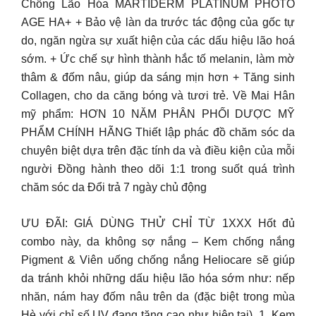
Chống Lão Hóa MARTIDERM PLATINUM PHOTO
AGE HA+ + Bảo vệ làn da trước tác động của gốc tự
do, ngăn ngừa sự xuất hiện của các dấu hiệu lão hoá
sớm. + Ức chế sự hình thành hắc tố melanin, làm mờ
thâm & đốm nâu, giúp da sáng mịn hơn + Tăng sinh
Collagen, cho da căng bóng và tươi trẻ. Về Mai Hân
mỹ phẩm: HƠN 10 NĂM PHÂN PHỐI DƯỢC MỸ
PHẨM CHÍNH HÃNG Thiết lập phác đồ chăm sóc da
chuyên biệt dựa trên đặc tính da và điều kiện của mỗi
người Đồng hành theo dõi 1:1 trong suốt quá trình
chăm sóc da Đổi trả 7 ngày chủ động
ƯU ĐÃI: GIÁ DÙNG THỬ CHỈ TỪ 1XXX Hốt đủ
combo này, da không sợ nắng – Kem chống nắng
Pigment & Viên uống chống nắng Heliocare sẽ giúp
da tránh khỏi những dấu hiệu lão hóa sớm như: nếp
nhăn, nám hay đốm nâu trên da (đặc biệt trong mùa
Hè với chỉ số UV đang tăng cao như hiện tại). 1. Kem