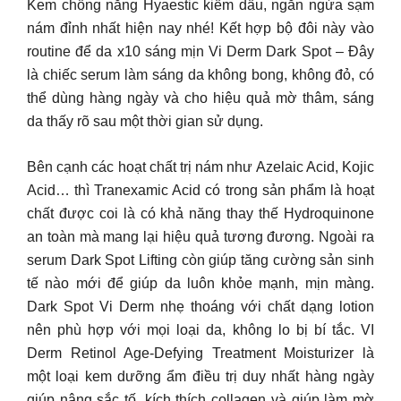
Kem chống nắng Hyaestic kiềm dầu, ngăn ngừa sạm
nám đỉnh nhất hiện nay nhé! Kết hợp bộ đôi này vào
routine để da x10 sáng mịn Vi Derm Dark Spot – Đây
là chiếc serum làm sáng da không bong, không đỏ, có
thể dùng hàng ngày và cho hiệu quả mờ thâm, sáng
da thấy rõ sau một thời gian sử dụng.
Bên cạnh các hoạt chất trị nám như Azelaic Acid, Kojic
Acid… thì Tranexamic Acid có trong sản phẩm là hoạt
chất được coi là có khả năng thay thế Hydroquinone
an toàn mà mang lại hiệu quả tương đương. Ngoài ra
serum Dark Spot Lifting còn giúp tăng cường sản sinh
tế nào mới để giúp da luôn khỏe mạnh, mịn màng.
Dark Spot Vi Derm nhẹ thoáng với chất dạng lotion
nên phù hợp với mọi loại da, không lo bị bí tắc. VI
Derm Retinol Age-Defying Treatment Moisturizer là
một loại kem dưỡng ẩm điều trị duy nhất hàng ngày
giúp nâng sắc tố, kích thích collagen và giúp làm mờ