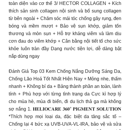
toàn diện vào cơ thể 3/ HECTOR COLLAGEN + Kích
thích sản sinh collagen nội sinh và bổ sung collagen
từ bên ngoài + Chăm sóc mái tóc chống gãy rụng, đen
bóng và mềm mượt + Bảo vệ sụn khớp, giảm tổn
thương và mòn sụn + Hỗ trợ kháng viêm và làm dịu
cơn đau do viêm khớp + Cân bằng nội tiết tố cho sức
khỏe luôn tràn đầy Dạng nước tiện lợi, dễ dàng bật
nắp dùng ngay
Đánh Giá Top 03 Kem Chống Nắng Dưỡng Sáng Da,
Chống Lão Hoá Tốt Nhất Hiện Nay + Mỏng nhẹ, thấm
nhanh + Không bí da + Bảng thành phần an toàn, lành
tính + Phù hợp với từng tình trạng da Cực kì hợp lý
cho mùa hè, mùa đi biển, đi du lịch thả ga mà không
sợ nắng 1. 𝐇𝐄𝐋𝐈𝐎𝐂𝐀𝐑𝐄 𝟑𝟔𝟎° 𝐏𝐈𝐆𝐌𝐄𝐍𝐓 𝐒𝐎𝐋𝐔𝐓𝐈𝐎𝐍
*Thích hợp mọi loại da, đặc biệt da tăng sắc tố –
Chống lại 4 bức xạ UVB-UVA-VL-IRA, bảo vệ và sửa