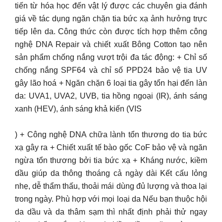
tiến từ hóa học đến vật lý được các chuyên gia đánh
giá về tác dụng ngăn chặn tia bức xạ ảnh hưởng trực
tiếp lên da. Công thức còn được tích hợp thêm công
nghệ DNA Repair và chiết xuất Bông Cotton tạo nên
sản phẩm chống nắng vượt trội đa tác động: + Chỉ số
chống nắng SPF64 và chỉ số PPD24 bảo vệ tia UV
gây lão hoá + Ngăn chặn 6 loại tia gây tổn hại đến làn
da: UVA1, UVA2, UVB, tia hồng ngoại (IR), ánh sáng
xanh (HEV), ánh sáng khả kiến (VIS
) + Công nghệ DNA chữa lành tổn thương do tia bức
xạ gây ra + Chiết xuất tế bào gốc CoF bảo vệ và ngăn
ngừa tổn thương bởi tia bức xạ + Kháng nước, kiềm
dầu giúp da thông thoáng cả ngày dài Kết cấu lỏng
nhẹ, dễ thẩm thấu, thoải mái dùng đủ lượng và thoa lại
trong ngày. Phù hợp với mọi loại da Nếu bạn thuộc hội
da dầu và da thâm sạm thì nhất định phải thử ngay