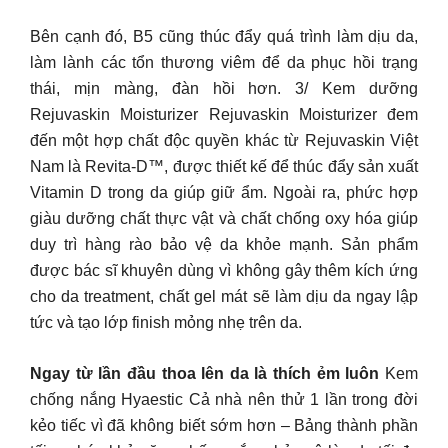
Bên cạnh đó, B5 cũng thúc đẩy quá trình làm dịu da,
làm lành các tổn thương viêm để da phục hồi trạng
thái, mịn màng, đàn hồi hơn. 3/ Kem dưỡng
Rejuvaskin Moisturizer Rejuvaskin Moisturizer đem
đến một hợp chất độc quyền khác từ Rejuvaskin Việt
Nam là Revita-D™, được thiết kế để thúc đẩy sản xuất
Vitamin D trong da giúp giữ ẩm. Ngoài ra, phức hợp
giàu dưỡng chất thực vật và chất chống oxy hóa giúp
duy trì hàng rào bảo vệ da khỏe mạnh. Sản phẩm
được bác sĩ khuyên dùng vì không gây thêm kích ứng
cho da treatment, chất gel mát sẽ làm dịu da ngay lập
tức và tạo lớp finish mỏng nhẹ trên da.
Ngay từ lần đầu thoa lên da là thích ẻm luôn
Kem
chống nắng Hyaestic Cả nhà nên thử 1 lần trong đời
kẻo tiếc vì đã không biết sớm hơn – Bảng thành phần