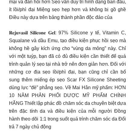
mại và đàn hồi hơn Sẹo vẫn duy trì hình dạng ban đầu,
ít lồi/phì đại Miệng sẹo hẹp hơn và không bị gồ ghề
Điều này dựa trên bảng thành phần độc đáo của
𝐑𝐞𝐣𝐮𝐯𝐚𝐬𝐢𝐥 𝐒𝐢𝐥𝐢𝐜𝐨𝐧𝐞 𝐆𝐞𝐥: 97% Silicone y tế, Vitamin C,
Squalane và dầu Emu, tạo điều kiện phục hồi sẹo mà
không hề gây kích ứng cho “vùng da mỏng” này. Chỉ
với một tuýp, bạn đã có đủ điều kiện cần thiết để quá
trình quản lý sẹo tại nhà trở nên đơn giản hơn. Đối với
những cơ địa sẹo lồi/phì đại, bạn cũng chỉ cần bổ
sung thêm miếng ép sẹo Scar FX Silicone Sheeting
dùng lực “đè” phẳng sẹo. Về Mai Hân mỹ phẩm: HƠN
10 NĂM PHÂN PHỐI DƯỢC MỸ PHẨM CHÍNH
HÃNG Thiết lập phác đồ chăm sóc da chuyên biệt dựa
trên đặc tính da và điều kiện của mỗi người Đồng
hành theo dõi 1:1 trong suốt quá trình chăm sóc da Đổi
trả 7 ngày chủ động