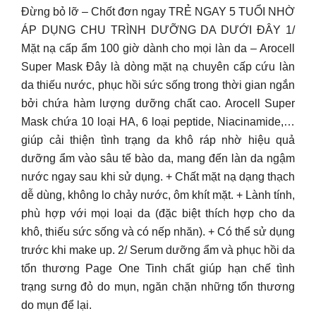
Đừng bỏ lỡ – Chốt đơn ngay TRẺ NGAY 5 TUỔI NHỜ
ÁP DỤNG CHU TRÌNH DƯỠNG DA DƯỚI ĐÂY 1/
Mặt nạ cấp ẩm 100 giờ dành cho mọi làn da – Arocell
Super Mask Đây là dòng mặt nạ chuyên cấp cứu làn
da thiếu nước, phục hồi sức sống trong thời gian ngắn
bởi chứa hàm lượng dưỡng chất cao. Arocell Super
Mask chứa 10 loại HA, 6 loại peptide, Niacinamide,…
giúp cải thiện tình trạng da khô ráp nhờ hiệu quả
dưỡng ẩm vào sâu tế bào da, mang đến làn da ngậm
nước ngay sau khi sử dụng. + Chất mặt nạ dạng thạch
dễ dùng, không lo chảy nước, ôm khít mặt. + Lành tính,
phù hợp với mọi loại da (đặc biệt thích hợp cho da
khô, thiếu sức sống và có nếp nhăn). + Có thể sử dụng
trước khi make up. 2/ Serum dưỡng ẩm và phục hồi da
tổn thương Page One Tinh chất giúp hạn chế tình
trạng sưng đỏ do mụn, ngăn chặn những tổn thương
do mụn để lại.