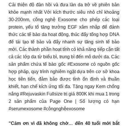
Cải thiện độ đàn hồi và đưa làn da trở về phiên bản
khỏe mạnh nhất Với kích thước siêu nhỏ chỉ khoảng
30-200nm, công nghệ Exosome cho phép các loại
protein, yếu tố tăng trưởng EGF xâm nhập để đánh
thức các tế bào da hoạt động, thúc đẩy tổng hợp DNA
để tái tạo tế bào và đẩy nhanh sự tăng sinh tế bào
mới. Các thành phần hoạt tính có khả năng tiếp cận tất
cả các lớp da từ biểu bì, trung bì đến mô dưới da. Các
sản phẩm chứa tế bào gốc #Exosome có nguồn gốc
hợp pháp, quy trình nghiêm ngặt dựa trên cơ sở khoa
học tiên tiến, đảm bảo được tính ổn định và thuần
khiết, hạn chế kích ứng tối đa. Tặng ngay Kem chống
nắng #Rejuvaskin Fullsize trị giá 800K khi mua 1 trong
2 sản phẩm của Page One | Số lượng có hạn
#serumexosome #côngnghệexosome
“Cảm ơn vì đã không chờ… đến 40 tuổi mới bắt