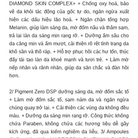
DIAMOND SKIN COMPLEX+ + Chống oxy hoá, bảo
vệ da khỏi tác động của gốc tự do, ngăn ngừa xuất
hiện các dấu hiệu lão hoá. + Ngăn chặn tổng hợp
Melanin, giúp làm sáng da, mờ đốm nâu và thâm sạm,
trả lại làn da sáng mịn rạng rỡ. + Dưỡng ẩm sâu cho
da căng mịn và ẩm mượt, cải thiện rõ rệt tình trạng da
khô sần và thô ráp. + Hỗ trợ phục hồi các hư tổn, thúc
đẩy tái tạo làn da khoẻ mạnh và tươi trẻ. + Làm mờ
nếp nhăn và rãnh nhăn, giúp da săn chắc và đàn hồi
hơn.
2/ Pigment Zero DSP dưỡng sáng da, mờ đốm sắc tố
+ Làm mờ đốm sắc tố, sạm nám da và ngăn ngừa
chúng quay trở lại. + Cải thiện các vùng da không đều
màu. + Dưỡng da sáng mịn rạng rỡ. Công thức không
chứa Paraben, không chứa các hương liệu dễ gây
kích ứng, đã qua kiểm nghiệm da liễu. 3/ Ampoules