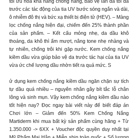
tối ưu hóa khả năng chống nắng, bảo vệ làn da tối đa
trước các tác động của tia UV bước sóng ngắn và dài,
ô nhiễm đô thị và bức xạ thiết bị điện tử (HEV). – Màng
lọc chống nắng hiện đại, chiếm đến 25% thành phần
của sản phẩm. – Kết cấu mỏng nhẹ, da dầu khô
thoáng, da khô thì ẩm mượt, nâng tone nhẹ nhàng và
tự nhiên, chống trôi khi gặp nước. Kem chống nắng
kiềm dầu vừa giúp bảo vệ da trước tác hại của tia UV
vừa ức chế lượng dầu nhờn tiết ra quá mức. S
ử dụng kem chống nắng kiềm dầu ngăn chặn sự tích
tự dầu quá nhiều – nguyên nhân gây bít tắc lỗ chân
lông và sinh mụn. Vậy kem chống nắng kiềm dầu nào
tốt hiện nay? Đọc ngay bài viết này để biết đáp án
Chơi lớn – Giảm đến 50% Kem Chống Nắng
Martiderm khi mua bất kỳ sản phẩm cùng hãng + Từ
1.350.000 -> 6XX + Voucher độc quyền duy nhất tại
Mỹ Phẩm Mai Hân + Miễn ship toàn quốc + Số lượng