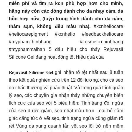
miễn phí và tìm ra kcn phù hợp hơn cho mình,
hãng này còn các dòng dành cho da nhạy cảm, da
hỗn hợp nữa, (tuýp trong hình dành cho da nám,
thâm sạm, không đều màu nha).
#kcnheliocare
#heliocarepigment #kcnhelio #feedbackheliocare
#myphamchinhhang #cosmeticchinhhang
#myphammaihan 5 dấu hiệu cho thấy Rejuvasil
Silicone Gel đang hoạt động tốt Hiệu quả của
𝐑𝐞𝐣𝐮𝐯𝐚𝐬𝐢𝐥 𝐒𝐢𝐥𝐢𝐜𝐨𝐧𝐞 𝐆𝐞𝐥 ghi nhận rõ rệt nhất sau 8 tuần
theo kết quả nghiên cứu trên 12 đối tượng, cho cả sẹo
do chấn thương và phẫu thuật. Và trong quá trình quản
lý sẹo, các chuyên gia nhận thấy những chuyển biến
tích cực của sẹo với 5 biểu hiện: Tình trạng đỏ, ngứa
của sẹo được giảm, sẹo nhạt màu hơn Loại bỏ cảm
giác căng tức ở vết sẹo, tình trạng ngứa cũng giảm rõ
rệt Vùng da xung quanh lẫn vết sẹo lồi trở nên mềm