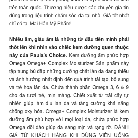
trên toàn quốc. Thương hiệu được các chuyên gia tin
dùng trong liệu trình chăm sóc da tại nhà. Giá tốt nhất
chỉ có tại Mai Hân Mỹ Phẩm!
Nhiều ẩm, giàu ẩm là những từ đầu tiên mình phải
thốt lên khi nhìn vào chiếc kem dưỡng quen thuộc
này của Paula’s Choice.
Kem dưỡng ẩm phức hợp
Omega Omega+ Complex Moisturizer Sản phẩm này
tập trung bù đắp những dưỡng chất làn da đang thiếu
và ảnh hưởng nhất định đến quá trình tái tạo, bổ sung
và trẻ hóa làn da. Chứa thành phần Omega 3, 6 & 9
cho da tươi trẻ, mịn màng. Chiết xuất từ trái cây tự
nhiên giúp làm dịu làn da và tăng cường khả năng
chống oxy hóa. Omega+ Complex Moisturizer là kem
dưỡng ẩm phù hợp với mọi loại da, chứa phức hợp
Omega dồi dào giúp da sáng mịn và rạng rỡ. ĐÁNH
GIÁ TỪ KHÁCH HÀNG KHI DÙNG VIÊN UỐNG