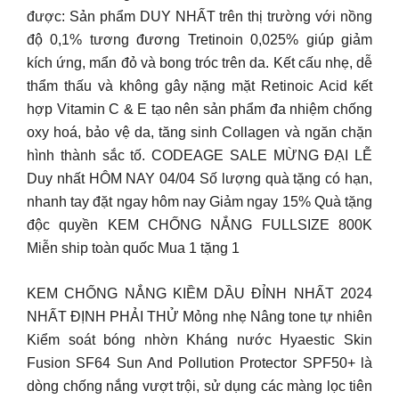
được: Sản phẩm DUY NHẤT trên thị trường với nồng
độ 0,1% tương đương Tretinoin 0,025% giúp giảm
kích ứng, mẩn đỏ và bong tróc trên da. Kết cấu nhẹ, dễ
thẩm thấu và không gây nặng mặt Retinoic Acid kết
hợp Vitamin C & E tạo nên sản phẩm đa nhiệm chống
oxy hoá, bảo vệ da, tăng sinh Collagen và ngăn chặn
hình thành sắc tố. CODEAGE SALE MỪNG ĐẠI LỄ
Duy nhất HÔM NAY 04/04 Số lượng quà tặng có hạn,
nhanh tay đặt ngay hôm nay Giảm ngay 15% Quà tặng
độc quyền KEM CHỐNG NẮNG FULLSIZE 800K
Miễn ship toàn quốc Mua 1 tặng 1
KEM CHỐNG NẮNG KIỀM DẦU ĐỈNH NHẤT 2024
NHẤT ĐỊNH PHẢI THỬ Mỏng nhẹ Nâng tone tự nhiên
Kiểm soát bóng nhờn Kháng nước Hyaestic Skin
Fusion SF64 Sun And Pollution Protector SPF50+ là
dòng chống nắng vượt trội, sử dụng các màng lọc tiên