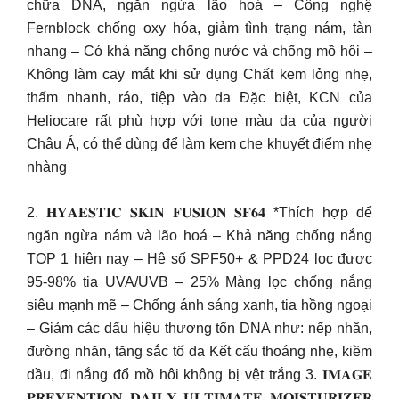
chữa DNA, ngăn ngừa lão hoá – Công nghệ
Fernblock chống oxy hóa, giảm tình trạng nám, tàn
nhang – Có khả năng chống nước và chống mồ hôi –
Không làm cay mắt khi sử dụng Chất kem lỏng nhẹ,
thấm nhanh, ráo, tiệp vào da Đặc biệt, KCN của
Heliocare rất phù hợp với tone màu da của người
Châu Á, có thể dùng để làm kem che khuyết điểm nhẹ
nhàng
2. 𝐇𝐘𝐀𝐄𝐒𝐓𝐈𝐂 𝐒𝐊𝐈𝐍 𝐅𝐔𝐒𝐈𝐎𝐍 𝐒𝐅𝟔𝟒 *Thích hợp để
ngăn ngừa nám và lão hoá – Khả năng chống nắng
TOP 1 hiện nay – Hệ số SPF50+ & PPD24 lọc được
95-98% tia UVA/UVB – 25% Màng lọc chống nắng
siêu mạnh mẽ – Chống ánh sáng xanh, tia hồng ngoại
– Giảm các dấu hiệu thương tổn DNA như: nếp nhăn,
đường nhăn, tăng sắc tố da Kết cấu thoáng nhẹ, kiềm
dầu, đi nắng đổ mồ hôi không bị vệt trắng 3. 𝐈𝐌𝐀𝐆𝐄
𝐏𝐑𝐄𝐕𝐄𝐍𝐓𝐈𝐎𝐍 𝐃𝐀𝐈𝐋𝐘 𝐔𝐋𝐓𝐈𝐌𝐀𝐓𝐄 𝐌𝐎𝐈𝐒𝐓𝐔𝐑𝐈𝐙𝐄𝐑