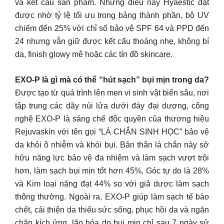
và kết cấu sản phẩm. Những điều này Hyaestic đạt
được nhờ tỷ lệ tối ưu trong bảng thành phần, bộ UV
chiếm đến 25% với chỉ số bảo vệ SPF 64 và PPD đến
24 nhưng vẫn giữ được kết cấu thoáng nhẹ, không bí
da, finish glowy mê hoặc các tín đồ skincare.
EXO-P là gì mà có thể “hút sạch” bụi mịn trong da?
Được tạo từ quá trình lên men vi sinh vật biển sâu, nơi
tập trung các dãy núi lửa dưới đáy đại dương, công
nghệ EXO-P là sáng chế độc quyền của thương hiệu
Rejuvaskin với tên gọi “LÁ CHẮN SINH HỌC” bảo vệ
da khỏi ô nhiễm và khói bụi. Bản thân lá chắn này sở
hữu năng lực bảo vệ đa nhiệm và làm sạch vượt trội
hơn, làm sạch bụi mịn tốt hơn 45%, Góc tự do là 28%
và Kim loại nặng đạt 44% so với giả dược làm sạch
thông thường. Ngoài ra, EXO-P giúp làm sạch tế bào
chết, cải thiện da thiếu sức sống, phục hồi da và ngăn
chặn kích ứng, lão hóa do bụi mịn chỉ sau 7 ngày sử