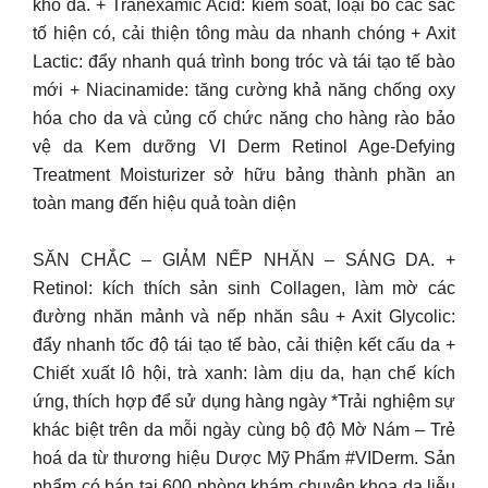
khô da. + Tranexamic Acid: kiểm soát, loại bỏ các sắc
tố hiện có, cải thiện tông màu da nhanh chóng + Axit
Lactic: đẩy nhanh quá trình bong tróc và tái tạo tế bào
mới + Niacinamide: tăng cường khả năng chống oxy
hóa cho da và củng cố chức năng cho hàng rào bảo
vệ da Kem dưỡng VI Derm Retinol Age-Defying
Treatment Moisturizer sở hữu bảng thành phần an
toàn mang đến hiệu quả toàn diện
SĂN CHẮC – GIẢM NẾP NHĂN – SÁNG DA. +
Retinol: kích thích sản sinh Collagen, làm mờ các
đường nhăn mảnh và nếp nhăn sâu + Axit Glycolic:
đẩy nhanh tốc độ tái tạo tế bào, cải thiện kết cấu da +
Chiết xuất lô hội, trà xanh: làm dịu da, hạn chế kích
ứng, thích hợp để sử dụng hàng ngày *Trải nghiệm sự
khác biệt trên da mỗi ngày cùng bộ độ Mờ Nám – Trẻ
hoá da từ thương hiệu Dược Mỹ Phẩm #VIDerm. Sản
phẩm có bán tại 600 phòng khám chuyên khoa da liễu