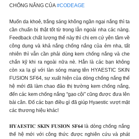
CHỐNG NẮNG CỦA
#CODEAGE
Muốn da khoẻ, trắng sáng không ngần ngại nắng thì ta
cần chuẩn bị thật tốt từ trong lẫn ngoài nha các nàng.
Feedback chất lượng thế này thì chị em cứ yên tâm về
công dụng và khả nắng chống nắng của ẻm nha, tất
nhiên thì vẫn cần phải dùng kem chống nắng và che
chắn kỹ khi ra ngoài nữa nè. Hẳn là các bạn không
còn xa lạ gì với làn sóng mang tên HYAESTIC SKIN
FUSION SF64, sự xuất hiện của dòng chống nắng thế
hệ mới đã làm chao đảo thị trường kem chống nắng,
đến các kem chống nắng “gạo cội” cũng được đưa lên
bài cân. Đố các bạn điều gì đã giúp Hyaestic vượt mặt
các thương hiệu khác!
𝐇𝐘𝐀𝐄𝐒𝐓𝐈𝐂 𝐒𝐊𝐈𝐍 𝐅𝐔𝐒𝐈𝐎𝐍 𝐒𝐅𝟔𝟒 là dòng chống nắng
thế hệ mới với công thức được nghiên cứu và phát