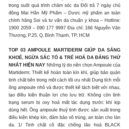
trong suốt quá trình chăm sóc da Đổi trả 7 ngày chủ
động Mai Hân Mỹ Phẩm – Dược mỹ phẩm an toàn
chính hãng Soi và tư vấn da chuẩn y khoa – Hotline:
1900 2059 – 090 177 9997 Địa chỉ: 166 Nguyễn Văn
Thương, P.25, Q. Bình Thạnh, TP. HCM
TOP 03 AMPOULE MARTIDERM GIÚP DA SÁNG
KHOẺ, NGỪA SẮC TỐ & TRẺ HOÁ DA ĐÁNG THỬ
NHẤT HIỆN NAY
Những lý do nên chọn Ampoule của
Martiderm: Thiết kế hoàn toàn kín khí, giúp bảo quản
tinh chất bên trong một cách tối ưu nhất Dung tích mỗi
ống ampoule nhỏ và được thiết kế tách biệt với nhau,
tạo điều kiện thuận lợi cho lưu trữ. Không còn tình
trạng serum bị oxy hoá mất tác dụng trước khi kịp
dùng hết. Ống ampoule thuỷ tinh được sản xuất trong
điều kiện khép kín, đảm bảo vô trùng, an toàn cho làn
da. 1/ Tinh chất cô đặc chống lão hoá BLACK