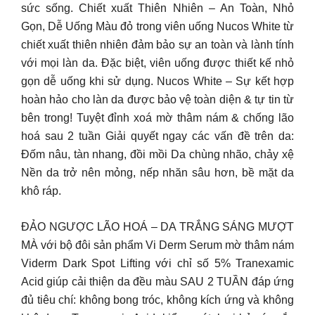
sức sống. Chiết xuất Thiên Nhiên – An Toàn, Nhỏ
Gọn, Dễ Uống Màu đỏ trong viên uống Nucos White từ
chiết xuất thiên nhiên đảm bảo sự an toàn và lành tính
với mọi làn da. Đặc biệt, viên uống được thiết kế nhỏ
gọn dễ uống khi sử dụng. Nucos White – Sự kết hợp
hoàn hảo cho làn da được bảo vệ toàn diện & tự tin từ
bên trong! Tuyệt đỉnh xoá mờ thâm nám & chống lão
hoá sau 2 tuần Giải quyết ngay các vấn đề trên da:
Đốm nâu, tàn nhang, đồi mồi Da chùng nhão, chảy xệ
Nền da trở nên mỏng, nếp nhăn sâu hơn, bề mặt da
khô ráp.
ĐẢO NGƯỢC LÃO HOÁ – DA TRẮNG SÁNG MƯỢT
MÀ với bộ đôi sản phẩm Vi Derm Serum mờ thâm nám
Viderm Dark Spot Lifting với chỉ số 5% Tranexamic
Acid giúp cải thiện da đều màu SAU 2 TUẦN đáp ứng
đủ tiêu chí: không bong tróc, không kích ứng và không