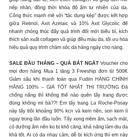
nếp nhăn, đồng thời khóa độ ẩm tự nhiên của da.
Công thức mạnh mẽ với “tác dụng kép” được kết hợp
giữa Retinol, Axit Azelaic và 10% Axit Glycolic để
nhanh chóng thúc đẩy quá trình đổi mới biểu bì, kích
thích sản xuất collagen và giúp đều màu da, tối ưu hóa
hiệu quả quy trình chăm sóc da hàng ngày cho nàng.
SALE ĐẦU THÁNG – QUÀ BÁT NGÁT
Voucher cho
mọi đơn hàng Mua 1 tặng 3 Freeship đơn từ 500K
Giảm sâu khi thanh toán qua Fudiin HÀNG CHÍNH
HÃNG 100% – GIÁ TỐT NHẤT THỊ TRƯỜNG Đã
chống nắng thì không thể nào quên tẩy trang được
đúng không mí bà??! Em tẩy trang La Roche-Posay
này tẩy trôi khoảng 90% kcn và kem nền, son kem lì
ngay trong lần đầu luôn. Tẩy xong mềm ẩm, sạch mát,
có dưỡng ẩm nên ko bị khô căng, khả năng làm dịu da
khá tốt. Ai có da nhạy cảm, dễ bị kích ứng thì em này