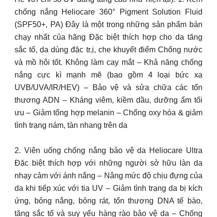
chống nắng Heliocare 360° Pigment Solution Fluid
(SPF50+, PA) Đây là một trong những sản phẩm bán
chạy nhất của hãng Đặc biệt thích hợp cho da tăng
sắc tố, da dùng đặc tr,ị, che khuyết điểm Chống nước
và mồ hôi tốt. Không làm cay mắt – Khả năng chống
nắng cực kì mạnh mẽ (bao gồm 4 loại bức xạ
UVB/UVA/IR/HEV) – Bảo vệ và sửa chữa các tổn
thương ADN – Kháng viêm, kiềm dầu, dưỡng ẩm tối
ưu – Giảm tổng hợp melanin – Chống oxy hóa & giảm
tình trạng nám, tàn nhang trên da
2. Viên uống chống nắng bảo vệ da Heliocare Ultra
Đặc biệt thích hợp với những người sở hữu làn da
nhạy cảm với ánh nắng – Nâng mức độ chịu đựng của
da khi tiếp xúc với tia UV – Giảm tình trạng da bị kích
ứng, bỏng nắng, bỏng rát, tổn thương DNA tế bào,
tăng sắc tố và suy yếu hàng rào bảo vệ da – Chống