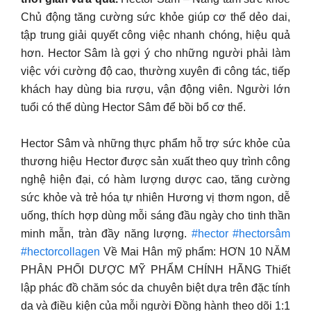
Chủ động tăng cường sức khỏe giúp cơ thể dẻo dai,
tập trung giải quyết công việc nhanh chóng, hiệu quả
hơn. Hector Sâm là gợi ý cho những người phải làm
việc với cường độ cao, thường xuyên đi công tác, tiếp
khách hay dùng bia rượu, vận động viên. Người lớn
tuổi có thể dùng Hector Sâm để bồi bổ cơ thể.
Hector Sâm và những thực phẩm hỗ trợ sức khỏe của
thương hiệu Hector được sản xuất theo quy trình công
nghệ hiện đại, có hàm lượng dược cao, tăng cường
sức khỏe và trẻ hóa tự nhiên Hương vị thơm ngon, dễ
uống, thích hợp dùng mỗi sáng đầu ngày cho tinh thần
minh mẫn, tràn đầy năng lượng.
#hector
#hectorsâm
#hectorcollagen
Về Mai Hân mỹ phẩm: HƠN 10 NĂM
PHÂN PHỐI DƯỢC MỸ PHẨM CHÍNH HÃNG Thiết
lập phác đồ chăm sóc da chuyên biệt dựa trên đặc tính
da và điều kiện của mỗi người Đồng hành theo dõi 1:1