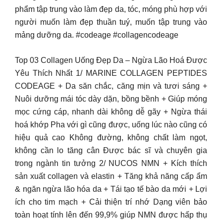
phẩm tập trung vào làm đẹp da, tóc, móng phù hợp với
người muốn làm đẹp thuần tuý, muốn tập trung vào
mảng dưỡng da. #codeage #collagencodeage
Top 03 Collagen Uống Đẹp Da – Ngừa Lão Hoá Được
Yêu Thích Nhất 1/ MARINE COLLAGEN PEPTIDES
CODEAGE + Da săn chắc, căng mịn và tươi sáng +
Nuôi dưỡng mái tóc dày dặn, bồng bềnh + Giúp móng
mọc cứng cáp, nhanh dài không dễ gãy + Ngừa thái
hoá khớp Pha với gì cũng được, uống lúc nào cũng có
hiệu quả cao Không đường, không chất làm ngọt,
không cần lo tăng cân Được bác sĩ và chuyên gia
trong ngành tin tưởng 2/ NUCOS NMN + Kích thích
sản xuất collagen và elastin + Tăng khả năng cấp ẩm
& ngăn ngừa lão hóa da + Tái tạo tế bào da mới + Lợi
ích cho tim mạch + Cải thiện trí nhớ Dạng viên bảo
toàn hoạt tính lên đến 99,9% giúp NMN được hấp thụ