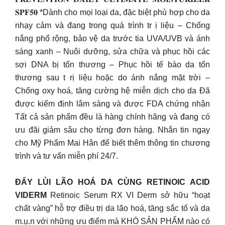
𝐒𝐏𝐅𝟓𝟎 *Dành cho mọi loại da, đặc biệt phù hợp cho da
nhạy cảm và đang trong quá trình tr ị liệu – Chống
nắng phổ rộng, bảo vệ da trước tia UVA/UVB và ánh
sáng xanh – Nuôi dưỡng, sửa chữa và phục hồi các
sợi DNA bị tổn thương – Phục hồi tế bào da tổn
thương sau t rị liệu hoặc do ánh nắng mặt trời –
Chống oxy hoá, tăng cường hệ miễn dịch cho da Đã
được kiểm định lâm sàng và được FDA chứng nhận
Tất cả sản phẩm đều là hàng chính hãng và đang có
ưu đãi giảm sâu cho từng đơn hàng. Nhắn tin ngay
cho Mỹ Phẩm Mai Hân để biết thêm thông tin chương
trình và tư vấn miễn phí 24/7.
ĐẨY LÙI LÃO HOÁ DA CÙNG RETINOIC ACID
VIDERM
Retinoic Serum RX VI Derm sở hữu “hoạt
chất vàng” hỗ trợ điều trị da lão hoá, tăng sắc tố và da
m.ụ.n với những ưu điểm mà KHÓ SẢN PHẨM nào có