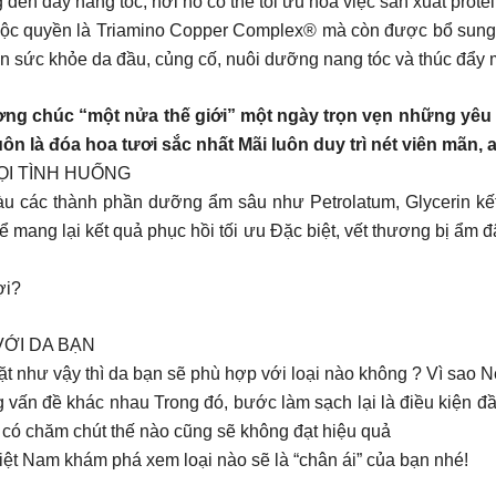
đáy nang tóc, nơi nó có thể tối ưu hóa việc sản xuất protein
 quyền là Triamino Copper Complex® mà còn được bổ sung n
hiện sức khỏe da đầu, củng cố, nuôi dưỡng nang tóc và thúc đẩy
 chúc “một nửa thế giới” một ngày trọn vẹn những yêu t
luôn là đóa hoa tươi sắc nhất Mãi luôn duy trì nét viên mãn,
MỌI TÌNH HUỐNG
u các thành phần dưỡng ẩm sâu như Petrolatum, Glycerin k
 mang lại kết quả phục hồi tối ưu Đặc biệt, vết thương bị ẩm 
ợi?
ỚI DA BẠN
ặt như vậy thì da bạn sẽ phù hợp với loại nào không ? Vì sao 
g vấn đề khác nhau Trong đó, bước làm sạch lại là điều kiện đ
có chăm chút thế nào cũng sẽ không đạt hiệu quả
iệt Nam khám phá xem loại nào sẽ là “chân ái” của bạn nhé!