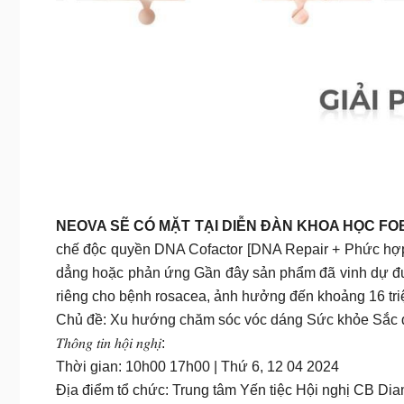
NEOVA SẼ CÓ MẶT TẠI DIỄN ĐÀN KHOA HỌC FO
chế độc quyền DNA Cofactor [DNA Repair + Phức hợp 
dẳng hoặc phản ứng Gần đây sản phẩm đã vinh dự đượ
riêng cho bệnh rosacea, ảnh hưởng đến khoảng 16 tr
Chủ đề: Xu hướng chăm sóc vóc dáng Sức khỏe Sắc 
𝑇ℎ𝑜̂𝑛𝑔 𝑡𝑖𝑛 ℎ𝑜̣̂𝑖 𝑛𝑔ℎ𝑖̣:
Thời gian: 10h00 17h00 | Thứ 6, 12 04 2024
Địa điểm tổ chức: Trung tâm Yến tiệc Hội nghị CB Di