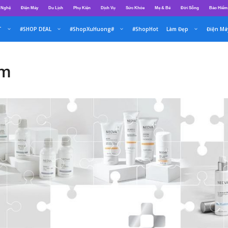
 Nghệ
Điện Máy
Du Lịch
Phụ Kiện
Dịch Vụ
Sức Khỏe
Mẹ & Bé
Đời Sống
Bảo Hiểm
T
#SHOP DEAL
#ShopXuHuong#
#ShopHot
Làm Đẹp
Điện Má
am