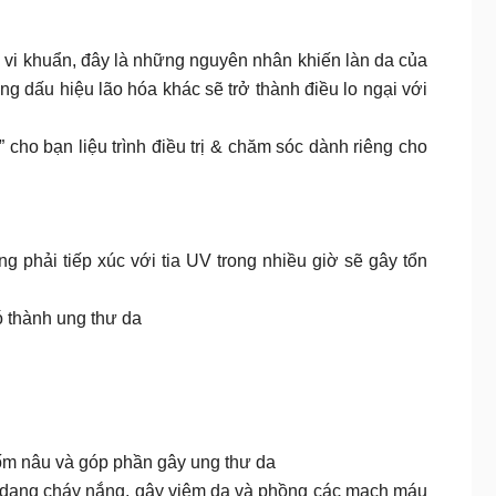
ay vi khuẩn, đây là những nguyên nhân khiến làn da của
g dấu hiệu lão hóa khác sẽ trở thành điều lo ngại với
ho bạn liệu trình điều trị & chăm sóc dành riêng cho
 phải tiếp xúc với tia UV trong nhiều giờ sẽ gây tổn
ó thành ung thư da
đốm nâu và góp phần gây ung thư da
i dạng cháy nắng, gây viêm da và phồng các mạch máu