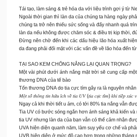
Tái tạo, làm sáng & trẻ hóa da với liệu trình gợi ý từ 
Ngoài thời gian thì làn da của chúng ta hàng ngày phả
chúng ta trở nên thiếu sức sống và đẩy nhanh quá trì
làn da nếu không được chăm sóc & điều trị kịp thời, đ
Đừng nên chờ đến khi các dấu hiệu lão hóa xuất hiện
da đang phải đối mặt với các vấn đề về lão hóa đến 
TẠI SAO KEM CHỐNG NẮNG LẠI QUAN TRỌNG?
Một vài phút dưới ánh nắng mặt trời sẽ cung cấp một
thương DNA của tế bào
Tổn thương DNA do tia cực tím gây ra là nguyên nhân 
𝑀𝑜̣̂𝑡 𝑠𝑜̂́ 𝑡ℎ𝑜̂𝑛𝑔 𝑡𝑖𝑛 ℎ𝑢̛̃𝑢 𝑖́𝑐ℎ 𝑣𝑒̂̀ 𝑡𝑖𝑎 𝑈𝑉 (𝑡𝑖𝑎 𝑐𝑢̛̣𝑐 𝑡𝑖́𝑚) 𝑘ℎ𝑖 𝑡𝑖𝑒̂́𝑝 𝑥𝑢́𝑐 𝑣
Ngay cả khi thời tiết u ám, có tới 80% tia nắng vẫn đ
Tia UV có bước sóng ngắn hơn ánh sáng khả kiến và 
tia UV nhưng làn da của bạn vẫn có thể cảm nhận đư
UVA hiện diện quanh năm, làm suy yếu cơ chế và phản
UVB hiện diện ở mức độ cao hơn trong những tháng m