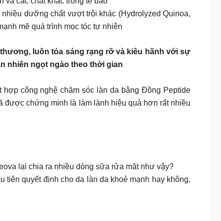
 và các chất khác trong tế bào
hiều dưỡng chất vượt trội khác (Hydrolyzed Quinoa,
 mạnh mẽ quá trình mọc tóc tự nhiên
hương, luôn tỏa sáng rạng rỡ và kiêu hãnh với sự
 an nhiên ngọt ngào theo thời gian
ết hợp công nghệ chăm sóc làn da bằng Đồng Peptide
đã được chứng minh là làm lành hiệu quả hơn rất nhiều
Neova lại chia ra nhiều dòng sữa rửa mặt như vậy?
ầu tiên quyết định cho da làn da khoẻ mạnh hay không,