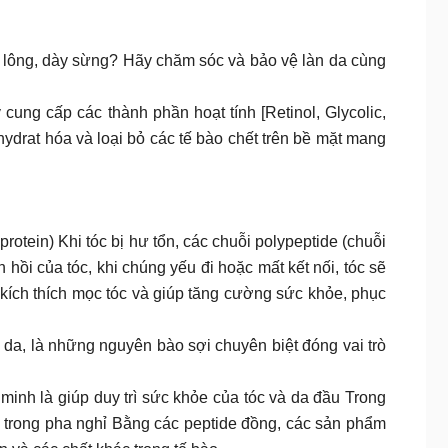
ân lông, dày sừng? Hãy chăm sóc và bảo vệ làn da cùng
cung cấp các thành phần hoạt tính [Retinol, Glycolic,
 hydrat hóa và loại bỏ các tế bào chết trên bề mặt mang
rotein) Khi tóc bị hư tổn, các chuỗi polypeptide (chuỗi
 hồi của tóc, khi chúng yếu đi hoặc mất kết nối, tóc sẽ
, kích thích mọc tóc và giúp tăng cường sức khỏe, phục
ở da, là những nguyên bào sợi chuyên biệt đóng vai trò
nh là giúp duy trì sức khỏe của tóc và da đầu Trong
ó trong pha nghỉ Bằng các peptide đồng, các sản phẩm