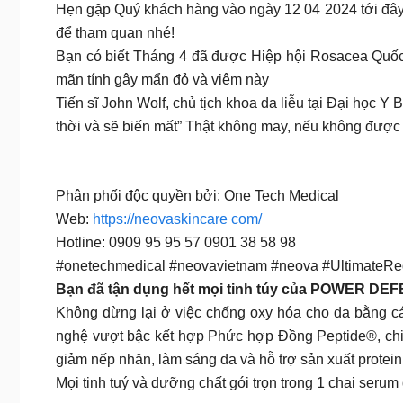
Hẹn gặp Quý khách hàng vào ngày 12 04 2024 tới đây 
để tham quan nhé!
Bạn có biết Tháng 4 đã được Hiệp hội Rosacea Quốc
mãn tính gây mẩn đỏ và viêm này
Tiến sĩ John Wolf, chủ tịch khoa da liễu tại Đại học 
thời và sẽ biến mất” Thật không may, nếu không được 
Phân phối độc quyền bởi: One Tech Medical
Web:
https://neovaskincare com/
Hotline: 0909 95 95 57 0901 38 58 98
#onetechmedical #neovavietnam #neova #UltimateR
Bạn đã tận dụng hết mọi tinh túy của POWER DE
Không dừng lại ở việc chống oxy hóa cho da bằng các
nghệ vượt bậc kết hợp Phức hợp Đồng Peptide®, chiết
giảm nếp nhăn, làm sáng da và hỗ trợ sản xuất prote
Mọi tinh tuý và dưỡng chất gói trọn trong 1 chai serum 