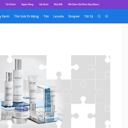
Tài Chính
Ngân Hàng
Vật Nuôi
Nhà Đất
Mã Giảm Giá Hôm Nay (New )
y Xanh
Thế Giới Di Động
Tiki
Lazada
Shopee
Tất Cả