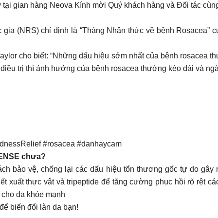
tại gian hàng Neova Kính mời Quý khách hàng và Đối tác cùng
 gia (NRS) chỉ định là “Tháng Nhận thức về bệnh Rosacea” củ
Y Baylor cho biết: “Những dấu hiệu sớm nhất của bệnh rosacea t
điều trị thì ảnh hưởng của bệnh rosacea thường kéo dài và ngà
ednessRelief #rosacea #danhaycam
FENSE chưa?
h bảo vệ, chống lại các dấu hiệu tổn thương gốc tự do gây ra
 xuất thực vật và tripeptide để tăng cường phục hồi rõ rệt c
in cho da khỏe mạnh
để biến đổi làn da bạn!