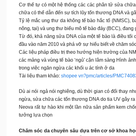
Cơ thể tự có một hệ thống các các phân tử sửa chữa 
chữa có thể dẫn đến sự tích lũy tổn thương DNA và g
Tỷ lệ mắc ung thư da không tế bào hắc tố (NMSC), 
nông, tại) và ung thư biểu mô tế bào đáy (BCC), đang
Từ đó, khả năng sửa DNA của một tế bào là điều tố
đầu vào năm 2010 và phá vỡ sự hiểu biết về chăm só
Các liệu pháp điều trị theo hướng hiện trường của 
các mảng và vùng tế bào ‘ngủ’ cận lâm sàng Hình ản
trong việc ngăn ngừa các khối u ác tính ở da
Tài liệu tham khảo:
shopee vn?pmc/articles/PMC7408
Dù ai nói ngả nói nghiêng, dù thời gian có đổi thay 
ngừa, sửa chữa các tổn thương DNA do tia UV gây r
Neova rất tự hào khi một lần nữa sản phẩm kem chống
tưởng lựa chọn
Chăm sóc da chuyên sâu dựa trên cơ sở khoa họ