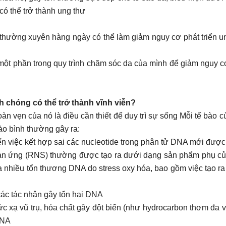
ó thể trở thành ung thư
hường xuyên hàng ngày có thể làm giảm nguy cơ phát triển u
t phần trong quy trình chăm sóc da của mình để giảm nguy cơ
chóng có thể trở thành vĩnh viễn?
 toàn vẹn của nó là điều cần thiết để duy trì sự sống Mỗi tế bà
bào bình thường gây ra:
đến việc kết hợp sai các nucleotide trong phân tử DNA mới đượ
n ứng (RNS) thường được tạo ra dưới dạng sản phẩm phụ của nh
hiều tổn thương DNA do stress oxy hóa, bao gồm việc tạo ra cá
ác tác nhân gây tổn hại DNA
bức xạ vũ trụ, hóa chất gây đột biến (như hydrocarbon thơm đa v
DNA