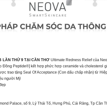
B LẦN THỨ 9 TẠI CẦN THƠ
Ultimate Redness Relief của Neo
Đồng Peptide®] kết hợp phức hợp ceramide và cholesterol giú
c trao tặng Seal Of Acceptance (Con dấu chấp nhận) từ Hiệp 
iệu người Mỹ
đẹp
amond Palace, số 9, Lý Thái Tổ, Hưng Phú, Cái Răng, Tp Cần 