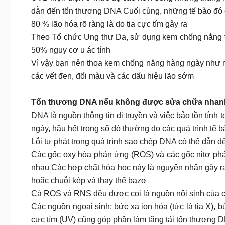
dẫn đến tổn thương DNA Cuối cùng, những tế bào đó c
80 % lão hóa rõ ràng là do tia cực tím gây ra
Theo Tổ chức Ung thư Da, sử dụng kem chống nắng t
50% nguy cơ u ác tính
Vì vậy bạn nên thoa kem chống nắng hàng ngày như mộ
các vết đen, đổi màu và các dấu hiệu lão sớm
Tổn thương DNA nếu không được sửa chữa nhanh 
DNA là nguồn thông tin di truyền và việc bảo tồn tính
ngày, hầu hết trong số đó thường do các quá trình tế 
Lỗi tự phát trong quá trình sao chép DNA có thể dẫn 
Các gốc oxy hóa phản ứng (ROS) và các gốc nitơ phả
nhau Các hợp chất hóa học này là nguyên nhân gây ra n
hoặc chuỗi kép và thay thế bazơ
Cả ROS và RNS đều được coi là nguồn nội sinh của c
Các nguồn ngoại sinh: bức xạ ion hóa (tức là tia X), 
cực tím (UV) cũng góp phần làm tăng tải tổn thương 