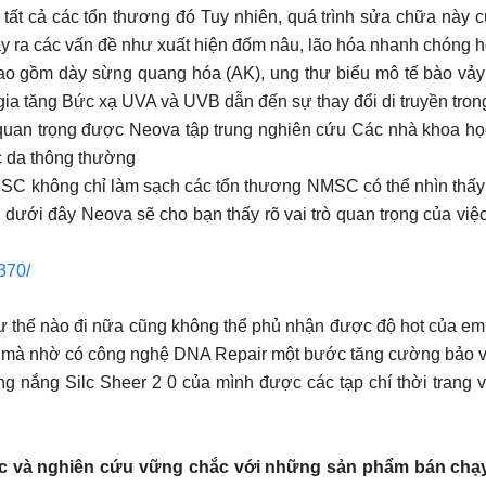
tất cả các tổn thương đó Tuy nhiên, quá trình sửa chữa này cũ
ây ra các vấn đề như xuất hiện đốm nâu, lão hóa nhanh chóng 
bao gồm dày sừng quang hóa (AK), ung thư biểu mô tế bào vả
 gia tăng Bức xạ UVA và UVB dẫn đến sự thay đổi di truyền tron
i quan trọng được Neova tập trung nghiên cứu Các nhà khoa
c da thông thường
NMSC không chỉ làm sạch các tổn thương NMSC có thể nhìn thấy
h dưới đây Neova sẽ cho bạn thấy rõ vai trò quan trọng của
370/
như thế nào đi nữa cũng không thể phủ nhận được độ hot của e
a mà nhờ có công nghệ DNA Repair một bước tăng cường bảo v
 nắng Silc Sheer 2 0 của mình được các tạp chí thời trang và 
c và nghiên cứu vững chắc với những sản phẩm bán chạy