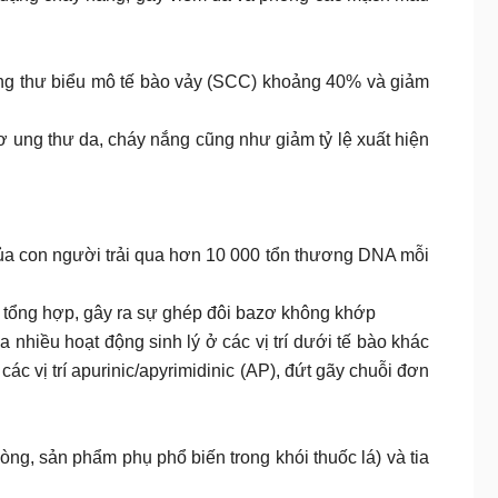
ng thư biểu mô tế bào vảy (SCC) khoảng 40% và giảm
 ung thư da, cháy nắng cũng như giảm tỷ lệ xuất hiện
o của con người trải qua hơn 10 000 tổn thương DNA mỗi
c tổng hợp, gây ra sự ghép đôi bazơ không khớp
iều hoạt động sinh lý ở các vị trí dưới tế bào khác
c vị trí apurinic/apyrimidinic (AP), đứt gãy chuỗi đơn
òng, sản phẩm phụ phổ biến trong khói thuốc lá) và tia