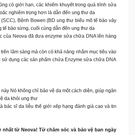
ng có giới hạn, các khiếm khuyết trong quá trình sửa
hoặc nghiêm trọng hơn là dẫn đến ung thư da
y (SCC), Bệnh Bowen (BD ung thư biểu mô tế bào vảy
g tế bào sừng, cuối cùng dẫn đến ung thư da
 học của Neova đã đưa enzyme sửa chữa DNA lên hàng
 trên lâm sàng mà còn có khả năng nhắm mục tiêu vào
 việc sử dụng các sản phẩm chứa Enzyme sửa chữa DNA
m này Nó không chỉ bảo vệ da một cách diện, giúp ngăn
ệ da khỏi ung thư
bác sĩ da liễu thế giới xếp hạng đánh giá cao và tin
 nhất từ Neova! Từ chăm sóc và bảo vệ ban ngày