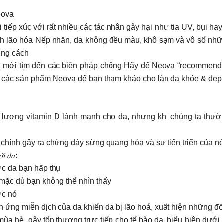
Neova
i tiếp xúc với rất nhiều các tác nhân gây hại như tia UV, bụi h
nh lão hóa Nếp nhăn, da không đều màu, khô sạm và vô số nhữn
úng cách
 mới tìm đến các biện pháp chống Hãy để Neova “recommend” c
từ các sản phẩm Neova để bạn tham khảo cho làn da khỏe & đẹp
 lượng vitamin D lành mạnh cho da, nhưng khi chúng ta thường
chính gây ra chứng dày sừng quang hóa và sự tiến triển của n
𝑜̛́𝑖 𝑑𝑎:
ược da bạn hấp thụ
mặc dù bạn không thể nhìn thấy
ợc nó
 ứng miễn dịch của da khiến da bị lão hoá, xuất hiện những 
ùa hè, gây tổn thương trực tiếp cho tế bào da, biểu hiện dướ