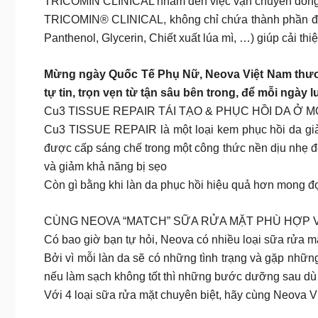
TRICOMIN CLINICAL nhắm đến việc vận chuyển đồng đến 
TRICOMIN® CLINICAL, không chỉ chứa thành phần độc
Panthenol, Glycerin, Chiết xuất lúa mì, …) giúp cải t
Mừng ngày Quốc Tế Phụ Nữ, Neova Việt Nam thương
tự tin, trọn vẹn từ tận sâu bên trong, để mỗi ngày 
Cu3 TISSUE REPAIR TÁI TẠO & PHỤC HỒI DA Ở 
Cu3 TISSUE REPAIR là một loại kem phục hồi da già
được cấp sáng chế trong một công thức nền dịu nhẹ để
và giảm khả năng bị sẹo
Còn gì bằng khi làn da phục hồi hiệu quả hơn mong đ
CÙNG NEOVA “MATCH” SỮA RỬA MẶT PHÙ HỢP V
Có bao giờ bạn tự hỏi, Neova có nhiều loại sữa rửa m
Bởi vì mỗi làn da sẽ có những tình trạng và gặp nhữn
nếu làm sạch không tốt thì những bước dưỡng sau dù 
Với 4 loại sữa rửa mặt chuyên biệt, hãy cùng Neova V