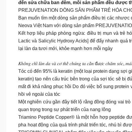
đến sửa chữa ban đêm, mỗi sản phẩm đều được thiế
PREJUVENATION DÒNG SẢN PHẨM TRẺ HÓA CH
Bạn muốn tìm một dòng sản phẩm điều trị các nhược đi
Neova Việt Nam với dòng sản phẩm PREJUVENATION
Kết hợp liệu pháp phòng ngừa: điều trị mụn và trẻ hó
Lactic và Salicylic Hydroxy Acids] để đẩy nhanh quá tr
lại làn da tươi mới, khỏe mạnh hơn mỗi ngày
𝐾ℎ𝑜̂𝑛𝑔 𝑐ℎ𝑖̉ 𝑙𝑎̀𝑛 𝑑𝑎 𝑣𝑎̀ 𝑐𝑜̛ 𝑡ℎ𝑒̂̉ 𝑐ℎ𝑢́𝑛𝑔 𝑡𝑎 𝑐𝑎̂̀𝑛 đ𝑢̛𝑜̛̣𝑐 𝑐ℎ𝑎̆𝑚 𝑠𝑜́𝑐, 𝑚𝑎́𝑖
Tóc có đến 95% là keratin (một loại protein dạng sợi g
keratin) tạo nên cấu trúc bên trong của sợi tóc sẽ bị 
mất đi khả năng phục hồi Do đó việc bổ sung protein v
hồi vẻ ngoài của tóc
Một nghiên cứu gần đây tiết lộ rằng đồng đóng vai trò
quan trọng trong sự phát triển của nang lông
Triamino Peptide Copper® là một hỗn hợp peptide đư
pha hoạt động của quá trình phát triển tóc, nhú bì 