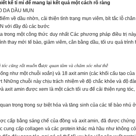
t kế tỉ mỉ để mang lại kết quả một cách rõ ràng
O DA DẦU MỤN
ểm về dầu nhờn, cải thiện tình trạng mụn viêm, bít tắc lỗ ch
 với đầy đủ các bước
a trong một công thức duy nhất Các phương pháp điều trị này 
ình thay mới tế bào, giảm viêm, cân bằng dầu, tối ưu quá trình
 𝑡𝑜́𝑐 𝑐𝑢̃𝑛𝑔 𝑟𝑎̂́𝑡 𝑚𝑢𝑜̂́𝑛 đ𝑢̛𝑜̛̣𝑐 𝑞𝑢𝑎𝑛 𝑡𝑎̂𝑚 𝑣𝑎̀ 𝑐ℎ𝑎̆𝑚 𝑠𝑜́𝑐 𝑛ℎ𝑢̛ 𝑡ℎ𝑒̂́
iống như một chuỗi xoắn) và 18 axit amin (các khối cấu tạo của p
đứt Những chuỗi này chịu trách nhiệm về độ chắc khỏe và độ đàn
à axit amin được xem là một cách tối ưu để cải thiện rụng tóc
 quan trọng trong sự biệt hóa và tăng sinh của các tế bào nhú 
ợc cấp bằng sáng chế của đồng và axit amin, đã được chứng mi
được cung cấp collagen và các protein khác mà hầu như không c