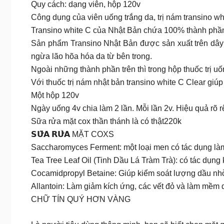
Quy cách: dạng viên, hộp 120v
Công dụng của viên uống trắng da, trị nám transino wh
Transino white C của Nhật Bản chứa 100% thành phần từ
Sản phẩm Transino Nhật Bản được sản xuất trên dây c
ngừa lão hõa hóa da từ bên trong.
Ngoài những thành phần trên thì trong hộp thuốc trị u
Với thuốc trị nám nhật bản transino white C Clear giú
Một hộp 120v
Ngày uống 4v chia làm 2 lần. Mỗi lần 2v. Hiệu quả rõ 
Sữa rửa mặt cox thần thánh là có thật220k
𝗦𝗨̛̃𝗔 𝗥𝗨̛̉𝗔 MẶT COXS
Saccharomyces Ferment: một loại men có tác dụng l
Tea Tree Leaf Oil (Tinh Dầu Lá Tràm Trà): có tác dụng 
Cocamidpropyl Betaine: Giúp kiểm soát lượng dầu nhờn
Allantoin: Làm giảm kích ứng, các vết đỏ và làm mềm 
CHỮ TÍN QUÝ HƠN VÀNG