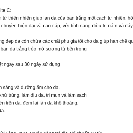
ite C:
 thiên nhiên giúp làn da của bạn trắng một cách tự nhiên, hồn
huyền hiện đại và cao cấp, với tính năng điều trị nám và đẩy 
ống đẹp da còn chứa các chất phụ gia tốt cho da giúp hạn chế q
p bạn da trắng trẻo mờ sương từ bên trong
rệt ngay sau 30 ngày sử dụng
àm sáng và dưỡng ẩm cho da.
khử trùng, làm dịu da, trị mụn và làm sạch
 trên da, đem lại làn da khô thoáng.
da.