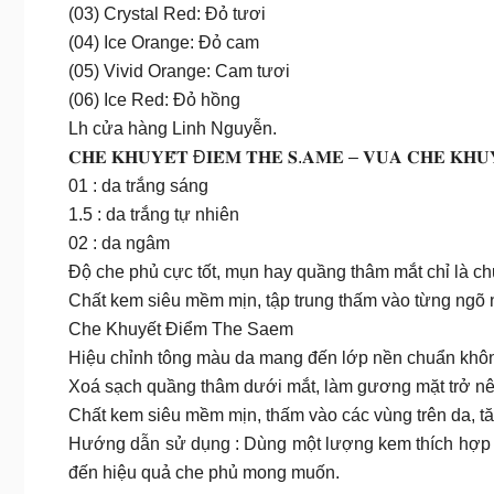
(03) Crystal Red: Đỏ tươi
(04) Ice Orange: Đỏ cam
(05) Vivid Orange: Cam tươi
(06) Ice Red: Đỏ hồng
Lh cửa hàng Linh Nguyễn.
𝐂𝐇𝐄 𝐊𝐇𝐔𝐘𝐄̂́𝐓 Đ𝐈𝐄̂̉𝐌 𝐓𝐇𝐄 𝐒.𝐀𝐌𝐄 – 𝐕𝐔𝐀 𝐂𝐇𝐄 𝐊𝐇𝐔𝐘
01 : da trắng sáng
1.5 : da trắng tự nhiên
02 : da ngâm
Độ che phủ cực tốt, mụn hay quầng thâm mắt chỉ là c
Chất kem siêu mềm mịn, tập trung thấm vào từng ngõ 
Che Khuyết Điểm The Saem
Hiệu chỉnh tông màu da mang đến lớp nền chuẩn không 
Xoá sạch quầng thâm dưới mắt, làm gương mặt trở nên
Chất kem siêu mềm mịn, thấm vào các vùng trên da, tă
Hướng dẫn sử dụng : Dùng một lượng kem thích hợp lê
đến hiệu quả che phủ mong muốn.