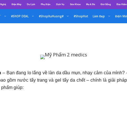
 Nghệ
Điện Máy
Du Lịch
Phụ Kiện
Dịch Vụ
Sức Khỏe
Mẹ & Bé
Đời Sống
Bảo Hiểm
T
#SHOP DEAL
#ShopXuHuong#
#ShopHot
Làm Đẹp
Điện Má
ụn
– Bạn đang lo lắng về làn da dầu mụn, nhạy cảm của mình
ao gồm nước tẩy trang và gel tẩy da chết – chính là giải ph
 phẩm giúp: