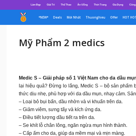
Chuyển
Làm Đẹp
Giải Trí
Thể Thao
Ăn Uống
Thời Trang
Gia Dụng
Công
đến
nội
*NEW*
Deals
Mới Nhất
Thuonghieu
Offer
HOT HO
dung
Mỹ Phẩm 2 medics
Medic S – Giải pháp số 1 Việt Nam cho da dầu m
lại hiệu quả? Đừng lo lắng, Medic S – bộ sản phẩm b
thức dịu nhẹ, phù hợp với da dầu mụn, nhạy cảm. Sản
– Loại bỏ bụi bẩn, dầu nhờn và vi khuẩn trên da.
– Giảm viêm, sưng tấy và kích ứng da.
– Điều tiết lượng dầu tiết ra trên da.
– Se khít lỗ chân lông, ngăn ngừa mụn hình thành.
– Cấp ẩm cho da, giúp da mềm mại và mịn màng.