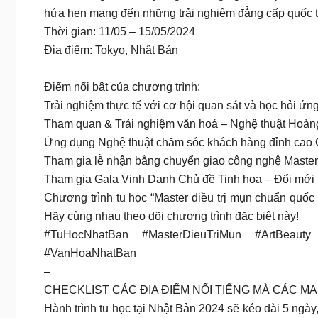
hứa hẹn mang đến những trải nghiệm đẳng cấp quốc tế
Thời gian: 11/05 – 15/05/2024
Địa điểm: Tokyo, Nhật Bản
Điểm nổi bật của chương trình:
Trải nghiệm thực tế với cơ hội quan sát và học hỏi ứng
Tham quan & Trải nghiệm văn hoá – Nghệ thuật Hoàn
Ứng dụng Nghệ thuật chăm sóc khách hàng đỉnh cao 
Tham gia lễ nhận bằng chuyển giao công nghệ Master đ
Tham gia Gala Vinh Danh Chủ đề Tinh hoa – Đổi mới
Chương trình tu học “Master điều trị mụn chuẩn quốc
Hãy cùng nhau theo dõi chương trình đặc biệt này!
#TuHocNhatBan #MasterDieuTriMun #ArtBeaut
#VanHoaNhatBan
–
CHECKLIST CÁC ĐỊA ĐIỂM NỔI TIẾNG MÀ CÁC M
Hành trình tu học tại Nhật Bản 2024 sẽ kéo dài 5 ngà