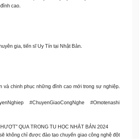
đỉnh cao.
uyên gia, tiến sĩ Uy Tín tại Nhật Bản.
ân và chinh phục những đỉnh cao mới trong sự nghiệp.
uyenNghiep #ChuyenGiaoCongNghe #Omotenashi
“PHƯỢT” QUA TRONG TU HỌC NHẬT BẢN 2024
ế sẽ không chỉ được đào tạo chuyển giao công nghệ đột