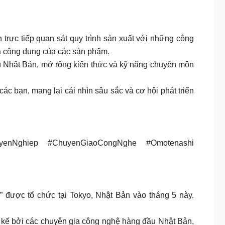
rực tiếp quan sát quy trình sản xuất với những công
và công dụng của các sản phẩm.
ầu Nhật Bản, mở rộng kiến thức và kỹ năng chuyên môn
ác bạn, mang lại cái nhìn sâu sắc và cơ hội phát triển
uyenNghiep #ChuyenGiaoCongNghe #Omotenashi
” được tổ chức tại Tokyo, Nhật Bản vào tháng 5 này.
t kế bởi các chuyên gia công nghệ hàng đầu Nhật Bản,