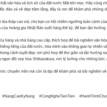
ất văn hóa và lịch sử của đất nước Mặt trời mọc. Hãy cùng ch
độc đáo và vẻ đẹp trầm lắng, đây là nơi để khám phá những d
i tòa tháp cao vút, cho bạn cơ hội chiêm ngưỡng toàn cảnh của
a của hoàng gia Nhật Bản suốt hàng thế kỷ, để bạn tận hưởng 
ửa hàng và nhà hàng cao cấp, thích hợp để trải nghiệm văn h
thiêng liêng của đất nước, hòa mình vào không gian tự nhiên 
phong cảnh tuyệt đẹp, nơi phù hợp để thư giãn và tận hưởng sự
 ngọn đồi rợp hoa Shibazakura, nơi lý tưởng cho những bức ả
n thức chuyên môn mà còn là dịp để khám phá và trải nghiệm v
y #NangCaoKyNang #CongNgheTienTien #HanhTrinhCh