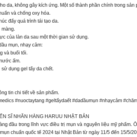
cho da, không gây kích ứng. Một số thành phần chính trong sả
khuẩn và chống oxy hóa.
úc đẩy quá trình tái tạo da.
n màng.
ực của làn da sau một thời gian sử dụng.
 dầu mụn, nhạy cảm:
 và buổi tối.
i nước ấm.
sử dụng gel tẩy da chết.
ng tin chi tiết về sản phẩm.
medics #nuoctaytang #geltẩydaết #dadầumụn #nhạycảm #c
TIẾN SĨ NHÃN HÀNG HARUU NHẬT BẢN
hàng đầu trong lĩnh vực điều trị mụn và nguyên liệu mỹ phẩm. 
ị mụn chuẩn quốc tế 2024 tại Nhật Bản từ ngày 11/5 đến 15/5/20