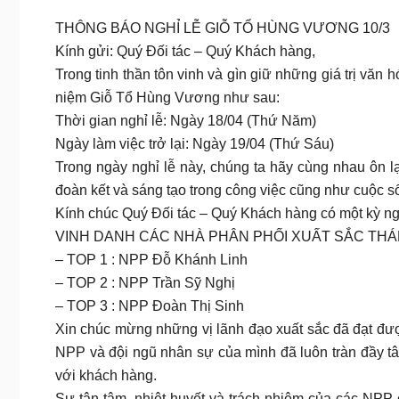
THÔNG BÁO NGHỈ LỄ GIỖ TỔ HÙNG VƯƠNG 10/3
Kính gửi: Quý Đối tác – Quý Khách hàng,
Trong tinh thần tôn vinh và gìn giữ những giá trị văn
niệm Giỗ Tổ Hùng Vương như sau:
Thời gian nghỉ lễ: Ngày 18/04 (Thứ Năm)
Ngày làm việc trở lại: Ngày 19/04 (Thứ Sáu)
Trong ngày nghỉ lễ này, chúng ta hãy cùng nhau ôn lạ
đoàn kết và sáng tạo trong công việc cũng như cuộc s
Kính chúc Quý Đối tác – Quý Khách hàng có một kỳ nghỉ
VINH DANH CÁC NHÀ PHÂN PHỐI XUẤT SẮC THÁN
– TOP 1 : NPP Đỗ Khánh Linh
– TOP 2 : NPP Trần Sỹ Nghị
– TOP 3 : NPP Đoàn Thị Sinh
Xin chúc mừng những vị lãnh đạo xuất sắc đã đạt đượ
NPP và đội ngũ nhân sự của mình đã luôn tràn đầy t
với khách hàng.
Sự tận tâm, nhiệt huyết và trách nhiệm của các NPP