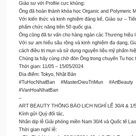
Giáo sư với Profile cực khủng:
Ông đã hoàn thành khóa học Organic and Polymeric Mate
Với kiến thức và kinh nghiệm đáng kể, Giáo sư – Ti
phẩm chức năng trên 50 quốc gia.
Ông cũng đã tư vấn cho hàng ngàn các Thương hiệu 
Với sự am hiểu sâu rộng và kinh nghiệm đa dạng, Gi
cách điều trị mụn và sử dụng nguyên liệu mỹ phẩm hi
Chúng ta hãy cùng chờ đón Ông trong chuyến Tu học t
Thời gian: 11/05 – 15/05/2024
Địa điểm: Tokyo, Nhật Bản
#TuHocNhatBan #MasterDieuTriMun #ArtBeaut
#VanHoaNhatBan
–
ART BEAUTY THÔNG BÁO LỊCH NGHỈ LỄ 30/4 & 1/
Kính gửi Quý đối tác,
Nhân dịp lễ Giải phóng miền Nam 30/4 và Quốc tế Lao đ
Thời gian nghỉ lễ: