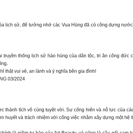
 hóa lịch sử, để tưởng nhớ các Vua Hùng đã có công dựng nước, A
i truyền thống lịch sử hào hùng của dân tộc, tri ân công đức 
ống.
 thật vui vẻ, an lành và ý nghĩa bên gia đình!
G 03/2024
c thành tích vô cùng tuyệt vời. Sự cống hiến và nỗ lực của cá
âm huyết và trách nhiệm với công việc nhằm xây dựng một hệ t
 chính là niềm tự hào của Art Beauty, và cũng là cầu nối cam