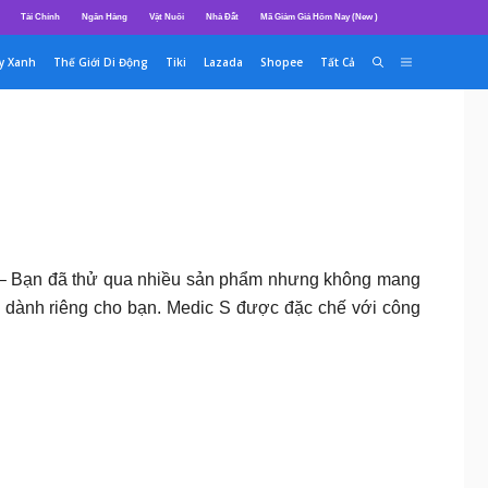
Tài Chính
Ngân Hàng
Vật Nuôi
Nhà Đất
Mã Giảm Giá Hôm Nay (New )
y Xanh
Thế Giới Di Động
Tiki
Lazada
Shopee
Tất Cả
? – Bạn đã thử qua nhiều sản phẩm nhưng không mang
áp dành riêng cho bạn. Medic S được đặc chế với công