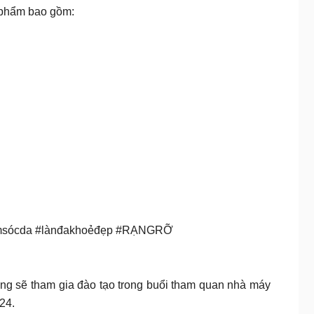
n phẩm bao gồm:
hămsócda #lànđakhoẻđẹp #RẠNGRỠ
Ông sẽ tham gia đào tạo trong buổi tham quan nhà máy
24.