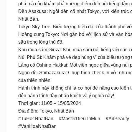
phá mà còn khám phá những điểm đến nổi tiếng đậm ch
Đền Asakusa: Ngôi đền cổ nhất Tokyo, với kiến trúc 
Nhật Bản.
Tokyo Sky Tree: Biểu tượng hiện đại của thành phố vớ
Hoàng cung Tokyo: Nơi gắn bó với lịch sử và văn hó
sâu trong lòng thủ đô.
Khu mua sắm Ginza: Khu mua sắm nổi tiếng với các c
Núi Phú Sĩ: Khám phá vẻ đẹp hùng vĩ của biểu tượng 
Làng cổ Oshino Hakkai: Một viên ngọc giữa vùng núi 
Ngọn đồi Shibazakura: Chụp hình check-in với những
của thiên nhiên.
Hành trình này không chỉ là cơ hội để nâng cao kiế
đón hành trình đầy phấn khích và ý nghĩa này!
Thời gian: 11/05 – 15/05/2024
Địa điểm: Tokyo, Nhật Bản
#TuHocNhatBan #MasterDieuTriMun #ArtBeaut
#VanHoaNhatBan