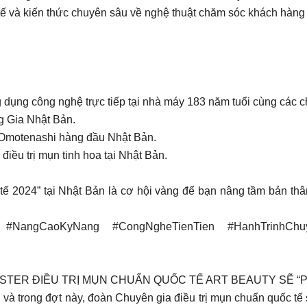
 và kiến thức chuyên sâu về nghệ thuật chăm sóc khách hàng 
 dụng công nghệ trực tiếp tại nhà máy 183 năm tuổi cùng các ch
g Gia Nhật Bản.
Omotenashi hàng đầu Nhật Bản.
iều trị mụn tinh hoa tại Nhật Bản.
 tế 2024” tại Nhật Bản là cơ hội vàng để bạn nâng tầm bản th
y #NangCaoKyNang #CongNgheTienTien #HanhTrinhCh
ASTER ĐIỀU TRỊ MỤN CHUẨN QUỐC TẾ ART BEAUTY SẼ 
y, và trong đợt này, đoàn Chuyên gia điều trị mụn chuẩn quốc t