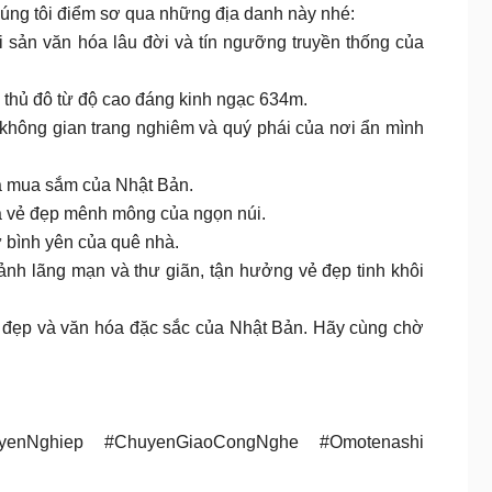
úng tôi điểm sơ qua những địa danh này nhé:
i sản văn hóa lâu đời và tín ngưỡng truyền thống của
 thủ đô từ độ cao đáng kinh ngạc 634m.
không gian trang nghiêm và quý phái của nơi ẩn mình
óa mua sắm của Nhật Bản.
và vẻ đẹp mênh mông của ngọn núi.
 bình yên của quê nhà.
nh lãng mạn và thư giãn, tận hưởng vẻ đẹp tinh khôi
ẻ đẹp và văn hóa đặc sắc của Nhật Bản. Hãy cùng chờ
uyenNghiep #ChuyenGiaoCongNghe #Omotenashi