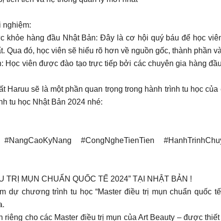
i nghiệm:
hỏe hàng đầu Nhật Bản: Đây là cơ hội quý báu để học viên t
t. Qua đó, học viên sẽ hiểu rõ hơn về nguồn gốc, thành phần 
h: Học viên được đào tạo trực tiếp bởi các chuyên gia hàng đ
 Haruu sẽ là một phần quan trọng trong hành trình tu học của c
h tu học Nhật Bản 2024 nhé:
y #NangCaoKyNang #CongNgheTienTien #HanhTrinhCh
 TRỊ MỤN CHUẨN QUỐC TẾ 2024” TẠI NHẬT BẢN !
am dự chương trình tu học “Master điều trị mụn chuẩn quốc tế
a.
 riêng cho các Master điều trị mụn của Art Beauty – được thiế