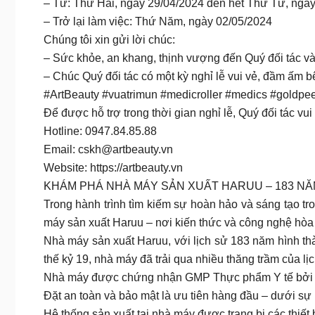
– Từ: Thứ Hai, ngày 29/04/2024 đến hết Thứ Tư, ngày 
– Trở lại làm việc: Thứ Năm, ngày 02/05/2024
Chúng tôi xin gửi lời chúc:
– Sức khỏe, an khang, thịnh vượng đến Quý đối tác và
– Chúc Quý đối tác có một kỳ nghỉ lễ vui vẻ, đầm ấm b
#ArtBeauty #vuatrimun #medicroller #medics #gold
Để được hỗ trợ trong thời gian nghỉ lễ, Quý đối tác vui 
Hotline: 0947.84.85.88
Email:
cskh@artbeauty.vn
Website: https://artbeauty.vn
KHÁM PHÁ NHÀ MÁY SẢN XUẤT HARUU – 183 NĂ
Trong hành trình tìm kiếm sự hoàn hảo và sáng tạo tr
máy sản xuất Haruu – nơi kiến thức và công nghệ hò
Nhà máy sản xuất Haruu, với lịch sử 183 năm hình thà
thế kỷ 19, nhà máy đã trải qua nhiều thăng trầm của l
Nhà máy được chứng nhận GMP Thực phẩm Y tế bởi 
Đặt an toàn và bảo mật là ưu tiên hàng đầu – dưới s
Hệ thống sản xuất tại nhà máy được trang bị các thiết b