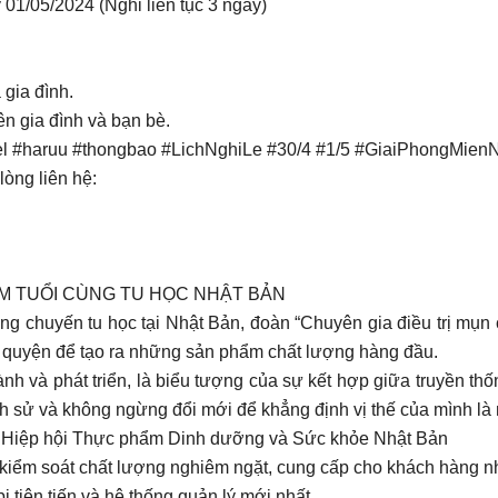
01/05/2024 (Nghỉ liên tục 3 ngày)
 gia đình.
ên gia đình và bạn bè.
peel #haruu #thongbao #LichNghiLe #30/4 #1/5 #GiaiPhongM
lòng liên hệ:
M TUỔI CÙNG TU HỌC NHẬT BẢN
ong chuyến tu học tại Nhật Bản, đoàn “Chuyên gia điều trị mụn
a quyện để tạo ra những sản phẩm chất lượng hàng đầu.
nh và phát triển, là biểu tượng của sự kết hợp giữa truyền t
ịch sử và không ngừng đổi mới để khẳng định vị thế của mình là
Hiệp hội Thực phẩm Dinh dưỡng và Sức khỏe Nhật Bản
ự kiểm soát chất lượng nghiêm ngặt, cung cấp cho khách hàng 
ị tiên tiến và hệ thống quản lý mới nhất