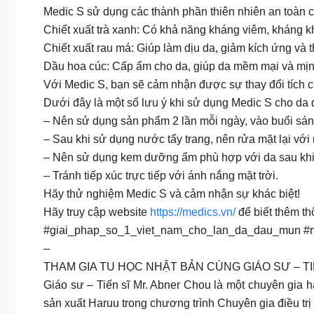
Medic S sử dụng các thành phần thiên nhiên an toàn 
Chiết xuất trà xanh: Có khả năng kháng viêm, kháng 
Chiết xuất rau má: Giúp làm dịu da, giảm kích ứng và th
Dầu hoa cúc: Cấp ẩm cho da, giúp da mềm mại và mị
Với Medic S, bạn sẽ cảm nhận được sự thay đổi tích c
Dưới đây là một số lưu ý khi sử dụng Medic S cho da
– Nên sử dụng sản phẩm 2 lần mỗi ngày, vào buổi sáng
– Sau khi sử dụng nước tẩy trang, nên rửa mặt lại vớ
– Nên sử dụng kem dưỡng ẩm phù hợp với da sau khi 
– Tránh tiếp xúc trực tiếp với ánh nắng mặt trời.
Hãy thử nghiệm Medic S và cảm nhận sự khác biệt!
Hãy truy cập website
https://medics.vn/
để biết thêm thô
#giai_phap_so_1_viet_nam_cho_lan_da_dau_mun #
–
THAM GIA TU HỌC NHẬT BẢN CÙNG GIÁO SƯ – 
Giáo sư – Tiến sĩ Mr. Abner Chou là một chuyên gia 
sản xuất Haruu trong chương trình Chuyên gia điều tr