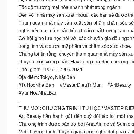
Tốc độ thương mại hóa nhanh nhất trong ngành.
Đến với nhà máy sản xuất Haruu, các bạn sẽ được trả
Tham quan nhà máy sản xuất sản phẩm chăm sóc sức k
nghệ hiện đại, đảm bảo tiêu chuẩn chất lượng cao nhấ
Cơ hội giao lưu học hỏi với các chuyên gia đầu ngàn
trong lĩnh vực dược mỹ phẩm và chăm sóc sức khỏe.
Chúng tôi tin rằng, chuyến tham quan nhà máy sản xuất
chuyên môn vững chắc. Hãy cùng chờ đón chương trìn
Thời gian: 11/05 – 15/05/2024
Địa điểm: Tokyo, Nhật Bản
#TuHocNhatBan #MasterDieuTriMun #ArtBeaut
#VanHoaNhatBan
–
THƯ MỜI: CHƯƠNG TRÌNH TU HỌC “MASTER ĐIỀU
Art Beauty hân hạnh gửi đến quý đối tác lời mời th
Chương trình được bảo trợ bởi Ana Airline và Sumiok
Một chương trình chuyển giao công nghệ đột phá dành