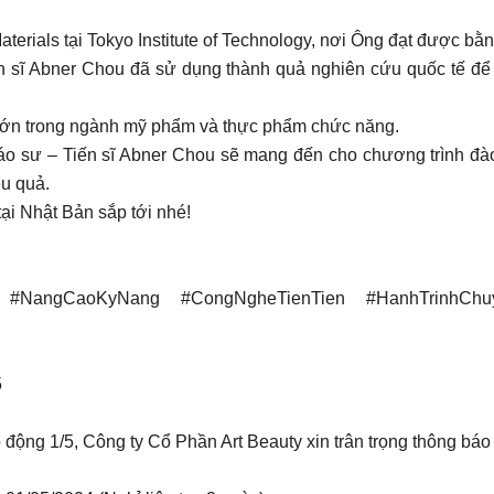
rials tại Tokyo Institute of Technology, nơi Ông đạt được bằng
ến sĩ Abner Chou đã sử dụng thành quả nghiên cứu quốc tế đ
lớn trong ngành mỹ phẩm và thực phẩm chức năng.
áo sư – Tiến sĩ Abner Chou sẽ mang đến cho chương trình đào 
ệu quả.
ại Nhật Bản sắp tới nhé!
y #NangCaoKyNang #CongNgheTienTien #HanhTrinhCh
5
ộng 1/5, Công ty Cổ Phần Art Beauty xin trân trọng thông báo l