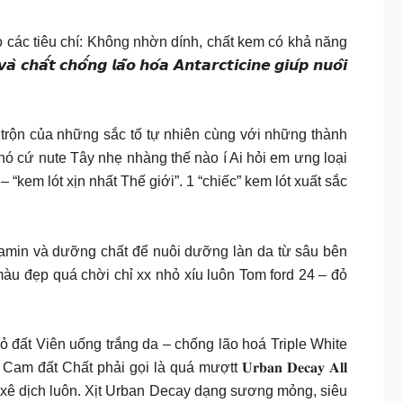
o các tiêu chí: Không nhờn dính, chất kem có khả năng
 𝙘𝙝𝙤̂́𝙣𝙜 𝙡𝙖̃𝙤 𝙝𝙤́𝙖 𝘼𝙣𝙩𝙖𝙧𝙘𝙩𝙞𝙘𝙞𝙣𝙚 𝙜𝙞𝙪́𝙥 𝙣𝙪𝙤̂𝙞
lex là sự pha trộn của những sắc tố tự nhiên cùng với những thành
 cực, nó cứ nute Tây nhẹ nhàng thế nào í Ai hỏi em ưng loại
 “kem lót xịn nhất Thế giới”. 1 “chiếc” kem lót xuất sắc
tamin và dưỡng chất để nuôi dưỡng làn da từ sâu bên
àu đẹp quá chời chỉ xx nhỏ xíu luôn Tom ford 24 – đỏ
đất Viên uống trắng da – chống lão hoá Triple White
 Chất phải gọi là quá mượtt 𝐔𝐫𝐛𝐚𝐧 𝐃𝐞𝐜𝐚𝐲 𝐀𝐥𝐥
ông chút xê dịch luôn. Xịt Urban Decay dạng sương mỏng, siêu