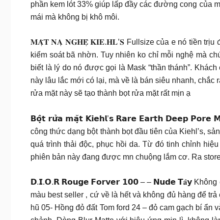
phần kem lót 33% giúp lấp đầy các đường cong của mô
mái mà không bị khô môi.
𝐌𝐀̣̆𝐓 𝐍𝐀̣ 𝐍𝐆𝐇𝐄̣̂ 𝐊𝐈𝐄.𝐇𝐋’𝐒 Fullsize của e nó tiền
kiểm soát bã nhờn. Tuy nhiên ko chỉ mỗi nghệ mà chứa c
biết là lý do nó được gọi là Mask “thần thán
này lâu lắc mới có lại, mà về là bán siêu nhanh, chắc
rửa mặt này sẽ tạo thành bọt rửa mặt rất mịn ạ
𝗕𝗼̣̂𝘁 𝗿𝘂̛̉𝗮 𝗺𝗮̣̆𝘁 𝗞𝗶𝗲𝗵𝗹’𝘀 𝗥𝗮𝗿𝗲 𝗘𝗮𝗿𝘁𝗵 𝗗
công thức dạng bột thành bọt đầu tiên của Kiehl’s, sả
quá trình thải độc, phục hồi da. Từ đó tinh chỉnh hi
phiên bản này đang được mn chuộng lắm cơ. Ra store 
𝗗.𝗜.𝗢.𝗥 𝗥𝗼𝘂𝗴𝗲 𝗙𝗼𝗿𝘃𝗲𝗿 𝟭𝟬𝟬 – – 𝗡𝘂𝗱𝗲 
màu best seller , cứ về là hết và không đủ hàng để 
hũ 05- Hồng đỏ đất Tom ford 24 – đỏ cam gạch bí ẩn v