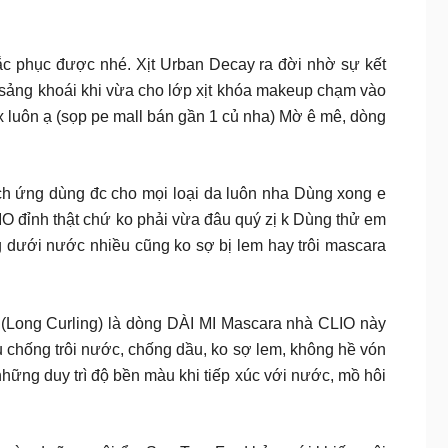
ắc phục được nhé. Xịt Urban Decay ra đời nhờ sự kết
sảng khoái khi vừa cho lớp xịt khóa makeup chạm vào
x luôn ạ (sọp pe mall bán gần 1 củ nha) Mờ ê mê, dòng
ích ứng dùng đc cho mọi loại da luôn nha Dùng xong e
IO đỉnh thật chứ ko phải vừa đâu quý zị k Dùng thử em
g dưới nước nhiều cũng ko sợ bị lem hay trôi mascara
 số 01 (Long Curling) là dòng DÀI MI Mascara nhà CLIO này
 chống trôi nước, chống dầu, ko sợ lem, không hề vón
hững duy trì độ bền màu khi tiếp xúc với nước, mồ hôi