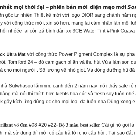
 𝗻𝗵𝗮̂́𝘁 𝗺𝗼̣𝗶 𝘁𝗵𝗼̛̀𝗶 đ𝗮̣𝗶 – 𝗽𝗵𝗶𝗲̂𝗻 𝗯𝗮̉𝗻 𝗺𝗼̛́𝗶, 𝗱𝗶𝗲̣̂𝗻 𝗺𝗮̣𝗼
 gốc tự nhiên Thiết kế mới với logo DIOR sang chảnh nằm ngay
y với công thức mới, xịn sò hơn, mang lại cảm nhận làn môi lu
thôi nhéée lại còn zá bình dân xx 3CE Water Tint #Pink Gua
𝘁𝘁𝗲 𝗟𝗶𝗽𝘀𝘁𝗶𝗰𝗸 𝗨𝗹𝘁𝗿𝗮 𝗠𝗮𝘁 với công thức Power Pigment Comp
ôi. Tom ford 24 – đỏ cam gạch bí ẩn và thu hút Vừa làm son d
ể trả cho mọi người . Số lượng về nhỏ giọt. Và dòng dưỡng hũ đ
 nhà Sulwhasoo lắmmm, canh đến 2 năm nay mới thấy sale rẻ như
ằng mà nói thì thích hơn kiehls hoa cúc và fresh soy luôn nhé 
 k gây kích ứng dùng đc cho mọi loại da luôn nha Dùng xong e
𝐫𝐢𝐥𝐥𝐚𝐧𝐭 𝐯𝐨̉ đ𝐞𝐧 #08 #20 #22- 𝐁𝐨̣̂ 𝟑 𝐦𝐚̀𝐮 𝐛𝐞𝐬𝐭 𝐬𝐞𝐥𝐥𝐞𝐫 
khi mà sử dụng thì mới có câu trả lời cho câu hỏi . Tại sao đắ