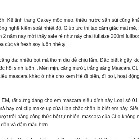
6h. Kể tình trạng Cakey mốc meo, thiếu nước sần sùi cũng kh
 nghệ kiểm soát nhiệt độ. Giúp tức thì tạo cảm giác mát mẻ, 
 2 năm nay mới thấy sale rẻ như này chai fullsize 200ml fullbo
oa cúc và fresh soy luôn nhé ạ
 căng da; nhiều bọt mà thơm dịu dễ chịu lắm. Đặc biệt k gây k
 đc hồi sinh luôn í. Mền mịn, căng mướt, trắng sáng Mascara CL
iểu mascara khác ở nhà cho xem Hè đi biển, đi bơi, hoạt độn
𝐎𝐎𝐅 #2xxk/ EM, rất xứng đáng cho em mascara siêu đỉnh này Loại
à hay coi clip make up của Hàn chắc chắn là biết em này. Siêu
ợt trội bằng công thức bột tự nhiên, mascara của Clio không n
u đặn và đậm màu hơn.