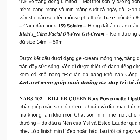
𝐓.𝐅 vỏ trắng dòng Limited – Một thỏi son lý tưởng 
mềm, căng mọng và mịn màng suốt cả ngày dài. Son có finis
vậy khi màu son lên môi sẽ phụ thuộc base môi đến 80%. T
– Cam đào nude 𝟭𝟱𝟵 𝗦𝗼𝗹𝗮𝗶𝗿𝗲 – Hồng đất ánh cam n
𝑲𝒊𝒆𝒉𝒍’𝒔_𝑼𝒍𝒕𝒓𝒂 𝑭𝒂𝒄𝒊𝒂𝒍 𝑶𝒊𝒍-𝑭𝒓𝒆𝒆 𝑮𝒆𝒍-
đủ size 14ml – 50ml
Được kết cấu dưới dạng gel-cream mỏng nhẹ, trắng đụ
tràn đầy sức sống. Vốn dĩ được thiết kế dành riêng ch
kem có khả năng “F5” làn da đang khô hạn Công thức chứa chiết xuấ
𝘼𝙣𝙩𝙖𝙧𝙘𝙩𝙞𝙘𝙞𝙣𝙚 𝙜𝙞𝙪́𝙥 𝙣𝙪𝙤̂𝙞 𝙙𝙪̛𝙤̛̃𝙣𝙜 𝙙𝙖, 𝙙𝙪
𝐍𝐀𝐑𝐒 𝟏𝟎𝟐 – 𝐊𝐈𝐋𝐋𝐄𝐑 𝐐𝐔𝐄𝐄𝐍 𝗡𝗮𝗿𝘀 𝗣𝗼𝘄𝗲𝗿𝗺
phần giúp màu son lên được chuẩn và đều màu trên môi. 𝗠
mà không làm khô môi. Chất son mịn, nhẹ môi, che k
thường – da dầu ạ Nền của Ysl và Estee Lauder quá n
nhẹ. Lớp finish mịn lì đẹp hoàn hảo, lâu trôi cả ngày v