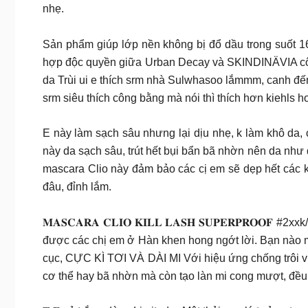
nhẹ.
Sản phẩm giúp lớp nền không bị đổ dầu trong suốt 1
hợp độc quyền giữa Urban Decay và SKINDINÄVIA công
da Trùi ui e thích srm nhà Sulwhasoo lắmmm, canh đến
srm siêu thích công bằng mà nói thì thích hơn kiehls h
E này làm sạch sâu nhưng lại dịu nhẹ, k làm khô da,
này da sạch sâu, trút hết bụi bẩn bã nhờn nên da như
mascara Clio này đảm bảo các cị em sẽ dẹp hết các k
đâu, đỉnh lắm.
𝐌𝐀𝐒𝐂𝐀𝐑𝐀 𝐂𝐋𝐈𝐎 𝐊𝐈𝐋𝐋 𝐋𝐀𝐒𝐇 𝐒𝐔𝐏𝐄𝐑𝐏𝐑
được các chị em ở Hàn khen hong ngớt lời. Bạn nào m
cục, CỰC KÌ TƠI VÀ DÀI MI Với hiệu ứng chống trôi vư
cơ thể hay bã nhờn mà còn tạo làn mi cong mượt, đề