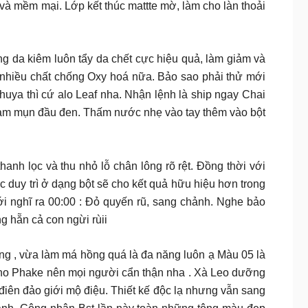
à mềm mại. Lớp kết thúc mattte mờ, làm cho làn thoải
́ng da kiêm luôn tẩy da chết cực hiệu quả, làm giảm và
iều chất chống Oxy hoá nữa. Bảo sao phải thử mới
tối khuya thì cứ alo Leaf nha. Nhận lệnh là ship ngay Chai
g giảm mụn đầu đen. Thấm nước nhẹ vào tay thêm vào bột
ian giúp thanh lọc và thu nhỏ lỗ chân lông rõ rệt. Đồng thời với
c duy trì ở dạng bột sẽ cho kết quả hữu hiệu hơn trong
mới nghĩ ra 00:00 : Đỏ quyến rũ, sang chảnh. Nghe bảo
 hẵn cả con ngừi rùii
n dưỡng , vừa làm má hồng quá là đa năng luôn ạ Màu 05 là
 cho Phake nên mọi người cẩn thận nha . Xà Leo dưỡng
điên đảo giới mộ điệu. Thiết kế độc lạ nhưng vẫn sang