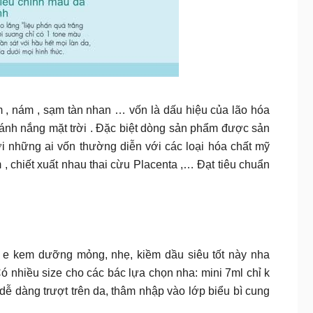
óa mờ các chế thâm , nám , sạm tàn nhan … vốn là dấu hiệu của lão hóa
 ánh nắng mặt trời . Đặc biệt dòng sản phẩm được sản
ới những ai vốn thường diễn với các loại hóa chất mỹ
chiết xuất nhau thai cừu Placenta ,… Đạt tiêu chuẩn
e kem dưỡng mỏng, nhẹ, kiềm dầu siêu tốt này nha
hợp dầu. Có nhiều size cho các bác lựa chọn nha: mini 7ml chỉ k
ễ dàng trượt trên da, thâm nhập vào lớp biểu bì cung