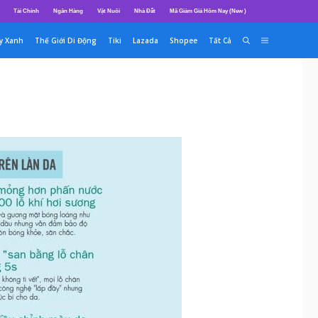
Tài Chính
Ngân Hàng
Vật Nuôi
Nhà Đất
Mã Giảm Giá Hôm Nay (New )
y Xanh
Thế Giới Di Động
Tiki
Lazada
Shopee
Tất Cả