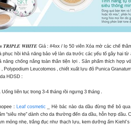
̆́𝒏𝒈 𝑴𝒐̛̀ 𝑻𝒉𝒂̂𝒎 𝑺𝒂̣𝒎 𝑻𝑹𝑰𝑷𝑳𝑬 𝑾𝑯𝑰𝑻𝑬 Giá : #4xx / lọ 50 viên X
à phục hồi khả năng bảo vệ làn da trước các yếu tố gây hại từ
hả năng chống nắng toàn thân tiện lợi . Sản phẩm thích hợp v
Polypodium Leucotomos , chiết xuất lựu đỏ Punica Granatum , 
 da HDSD :
. Uống liên tục trong 3-4 tháng rồi ngưng 3 tháng .
opee :
Leaf cosmetic
_ Hè bác nào da dầu đừng thể bỏ qua 
𝒓𝒆𝒂𝒎 – Kem dưỡng ẩm “siêu nhẹ” dành cho da thường đến da dầu, hỗn 
m mỏng nhẹ, trắng đục như thạch lựu, kem dưỡng ẩm Kiehl’s d