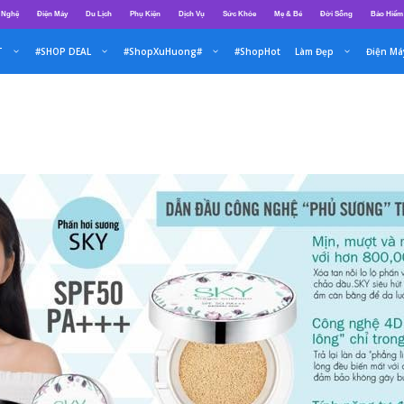
 Nghệ
Điện Máy
Du Lịch
Phụ Kiện
Dịch Vụ
Sức Khỏe
Mẹ & Bé
Đời Sống
Bảo Hiểm
T
#SHOP DEAL
#ShopXuHuong#
#ShopHot
Làm Đẹp
Điện Má