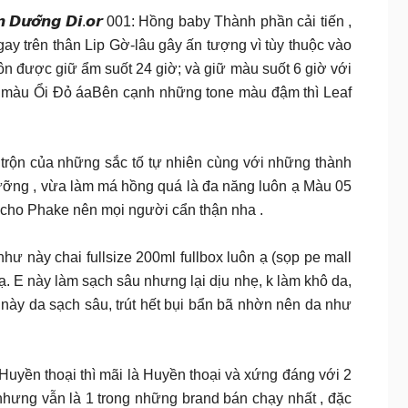
 𝗺𝗼̛́𝗶 𝙎𝙤𝙣 𝘿𝙪̛𝙤̛̃𝙣𝙜 𝘿𝙞.𝙤𝙧 001: Hồng baby Thành phần cải tiến ,
 trên thân Lip Gờ-lâu gây ấn tượng vì tùy thuộc vào
ôn được giữ ẩm suốt 24 giờ; và giữ màu suốt 6 giờ với
va màu Ổi Đỏ áaBên cạnh những tone màu đậm thì Leaf
lex là sự pha trộn của những sắc tố tự nhiên cùng với những thành
ưỡng , vừa làm má hồng quá là đa năng luôn ạ Màu 05
ã cho Phake nên mọi người cẩn thận nha .
 này chai fullsize 200ml fullbox luôn ạ (sọp pe mall
ạ. E này làm sạch sâu nhưng lại dịu nhẹ, k làm khô da,
 này da sạch sâu, trút hết bụi bẩn bã nhờn nên da như
Cái gì nó gọi là Huyền thoại thì mãi là Huyền thoại và xứng đáng với 2
t nhưng vẫn là 1 trong những brand bán chạy nhất , đặc