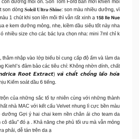
 lại còn dưỡng môi ổn. Son Tom Ford bản mới khiến môi
𝐨𝐥𝐞𝐢𝐥 𝐔𝐥𝐭𝐫𝐚-𝐒𝐡𝐢𝐧𝐞: son màu nhiều dưỡng, vì
t khi son lên môi thì vẫn rất xinh ạ 𝟭𝟱𝟴 𝗜𝗹𝗲 𝗡𝘂𝗲
thể bỏ qua e kem dưỡng mỏng, nhẹ, kiềm dầu siêu tốt này nha
hợp dầu. Có nhiều size cho các bác lựa chọn nha: mini 7ml chỉ k
, thâm nhập vào lớp biểu bì cung cấp độ ẩm và làm da
ng Kiehl’s đảm bảo các tiêu chí: Không nhờn dính, chất
𝙤𝙩 𝙀𝙭𝙩𝙧𝙖𝙘𝙩) 𝙫𝙖̀ 𝙘𝙝𝙖̂́𝙩 𝙘𝙝𝙤̂́𝙣𝙜 𝙡𝙖̃𝙤 𝙝𝙤́𝙖
mẻ dễ chịu Kiểm soát dầu 6 tiếng.
lex là sự pha trộn của những sắc tố tự nhiên cùng với những thành
 mới nhất nhà MAC với kết cấu Velvet nhung lì cực bền màu
ớp dưỡng Gợi ý hai chai kem nền chân ái cho team da
n cô dâu” đó ạ . Khả năng che phủ tối ưu mà vẫn mỏng
a phải, dễ tán trên da ạ