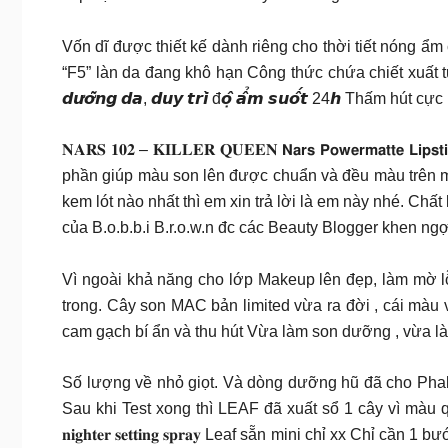
Vốn dĩ được thiết kế dành riêng cho thời tiết nóng ẩ
“F5” làn da đang khô hạn Công thức chứa chiết xuất từ 𝙘𝙖̂𝙮 𝘾.𝙤̉ 𝙩.𝙧
𝙙𝙪̛𝙤̛̃𝙣𝙜 𝙙𝙖, 𝙙𝙪𝙮 𝙩𝙧𝙞̀ đ𝙤̣̂ 𝙖̂̉𝙢 𝙨𝙪𝙤̂́𝙩 24𝙝 
𝐍𝐀𝐑𝐒 𝟏𝟎𝟐 – 𝐊𝐈𝐋𝐋𝐄𝐑 𝐐𝐔𝐄𝐄𝐍 𝗡𝗮𝗿𝘀 𝗣𝗼𝘄𝗲𝗿𝗺
phần giúp màu son lên được chuẩn và đều màu trên môi. 𝗣𝗲
kem lót nào nhất thì em xin trả lời là em này nhé. Chất
của B.o.b.b.i B.r.o.w.n đc các Beauty Blogger khen ng
Vì ngoài khả năng cho lớp Makeup lên đẹp, làm mờ l
trong. Cây son MAC bản limited vừa ra đời , cái màu
cam gạch bí ẩn và thu hút Vừa làm son dưỡng , vừa l
Số lượng về nhỏ giọt. Và dòng dưỡng hũ đã cho Phak
Sau khi Test xong thì LEAF đã xuất sổ 1 cây vì màu quá 
𝐧𝐢𝐠𝐡𝐭𝐞𝐫 𝐬𝐞𝐭𝐭𝐢𝐧𝐠 𝐬𝐩𝐫𝐚𝐲 Leaf sẵn mini chỉ 