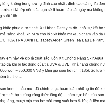
lỏng không trọng lượng đỉnh cao nhất , đỉnh cao cả nghĩa đen lẫn
i chỉ xx Chỉ cần 1 bước xịt là lớp nền của bạn sẽ lì hoàn hảo cả ngày
g suốt 16h.
ũng khắc phục được nhé. Xịt Urban Decay ra đời nhờ sự kết 
mát mẻ, sảng khoái khi vừa cho lớp xịt khóa makeup chạm vào d
ỚC HOA TRÀ XANH Elizabeth Arden Green Tea Eau De Parfum 
i mùa nóng này em này về kịp là xuất sắc luôn Xịt Chống Nắng Skin
 tạo da khi bị tác động của tia UVA & UVB. Khả năng chống nư
40.000 won ~ 850.000 VNĐ ý Mini giá siêu hời chỉ #185k Số lượ
m tí ti thôi ạ
𝐭𝐭𝐞 𝐋𝐢𝐪𝐮𝐢𝐝 chất son kem lì mẫu mới đã chinh phục hoàn toàn nhữ
 được kết hợp cùng công thức tăng độ lì, bám cực bền của son
 nhẹ tâng, mượt mịn cho bờ môi trong suốt hơn 9-10 giờ liền 