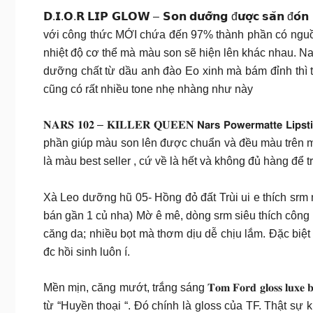
𝗗.𝗜.𝗢.𝗥 𝗟𝗜𝗣 𝗚𝗟𝗢𝗪 – 𝗦𝗼𝗻 𝗱𝘂̛𝗼̛̃𝗻𝗴 đ𝘂̛𝗼̛̣𝗰 𝘀𝗮̆𝗻 đ𝗼́𝗻
với công thức MỚI chứa đến 97% thành phần có nguồn
nhiệt độ cơ thể mà màu son sẽ hiện lên khác nhau. Na
dưỡng chất từ dầu anh đào Eo xinh mà bám đỉnh thì 
cũng có rất nhiều tone nhẹ nhàng như này
𝐍𝐀𝐑𝐒 𝟏𝟎𝟐 – 𝐊𝐈𝐋𝐋𝐄𝐑 𝐐𝐔𝐄𝐄𝐍 𝗡𝗮𝗿𝘀 𝗣𝗼𝘄𝗲𝗿𝗺
phần giúp màu son lên được chuẩn và đều màu trên m
là màu best seller , cứ về là hết và không đủ hàng đ
Xà Leo dưỡng hũ 05- Hồng đỏ đất Trùi ui e thích srm
bán gần 1 củ nha) Mờ ê mê, dòng srm siêu thích công b
căng da; nhiều bọt mà thơm dịu dễ chịu lắm. Đặc biệt
đc hồi sinh luôn í.
Mền mịn, căng mướt, trắng sáng 𝐓𝐨𝐦 𝐅𝐨𝐫𝐝 𝐠𝐥𝐨𝐬𝐬 𝐥𝐮𝐱𝐞 𝐛
từ “Huyền thoại “. Đó chính là gloss của TF. Thật sự 