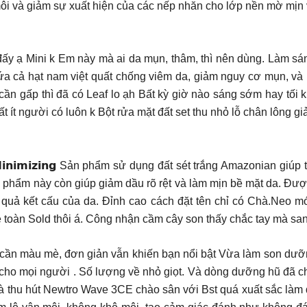
i và giảm sự xuất hiện của các nếp nhăn cho lớp nền mờ mịn v
 trịu đấy ạ Mini k Em này mà ai da mụn, thâm, thì nên dùng. Làm sa
ả hạt nam việt quất chống viêm da, giảm nguy cơ mụn, và nh
h”. Khách cần gấp thì đã có Leaf lo ạh Bất kỳ giờ nào sáng sớm hay 
 rất ít người có luôn k Bột rửa mặt đất set thu nhỏ lỗ chân lôn
𝗲𝗲𝗽 𝗣𝗼𝗿𝗲 𝗠𝗶𝗻𝗶𝗺𝗶𝘇𝗶𝗻𝗴 Sản phẩm sử dụng đất sét trắng Amazon
n phẩm này còn giúp giảm dầu rõ rệt và làm mịn bề mặt da. Đượ
ệu quả kết cấu của da. Đỉnh cao cách đặt tên chỉ có Chà.Neo 
toàn Sold thôi á. Công nhận cầm cây son thấy chắc tay mà sang
𝗧𝐚̂𝘆 Không cần màu mè, đơn giản vẫn khiến bạn nổi bật Vừa làm so
trả cho mọi người . Số lượng về nhỏ giọt. Và dòng dưỡng hũ đã
à thu hút Newtro Wave 3CE chào sân với Bst quá xuất sắc làm 