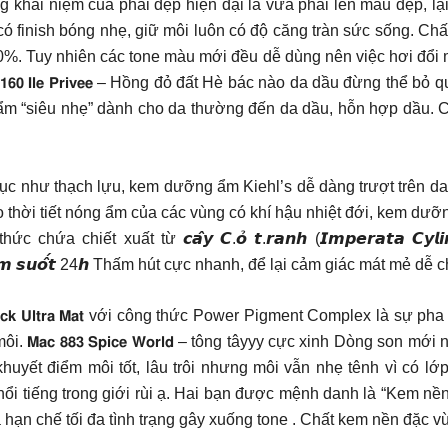
trong khái niệm của phái đẹp hiện đại là vừa phải lên màu đẹp,
h bóng nhẹ, giữ môi luôn có độ căng tràn sức sống. Chất son dòng 
uy nhiên các tone màu mới đều dễ dùng nên việc hơi đổi màu 1 chú
âu 𝟭𝟲𝟬 𝗜𝗹𝗲 𝗣𝗿𝗶𝘃𝗲𝗲 – Hồng đỏ đất Hè bác nào da dầu đừng 
𝒓𝒆𝒂𝒎 – Kem dưỡng ẩm “siêu nhẹ” dành cho da thường đến da dầu, hỗn 
c như thạch lựu, kem dưỡng ẩm Kiehl’s dễ dàng trượt trên da
o thời tiết nóng ẩm của các vùng có khí hậu nhiệt đới, kem dưỡ
t từ 𝙘𝙖̂𝙮 𝘾.𝙤̉ 𝙩.𝙧𝙖𝙣𝙝 (𝙄𝙢𝙥𝙚𝙧𝙖𝙩𝙖 𝘾𝙮𝙡𝙞𝙣𝙙𝙧𝙞𝙘𝙖 𝙍𝙤
𝙮 𝙩𝙧𝙞̀ đ𝙤̣̂ 𝙖̂̉𝙢 𝙨𝙪𝙤̂́𝙩 24𝙝 Thấm hút cực nhanh, để lại cảm giác mát 
𝘁𝘁𝗲 𝗟𝗶𝗽𝘀𝘁𝗶𝗰𝗸 𝗨𝗹𝘁𝗿𝗮 𝗠𝗮𝘁 với công thức Power Pigment Comp
𝗮𝗰 𝟴𝟴𝟯 𝗦𝗽𝗶𝗰𝗲 𝗪𝗼𝗿𝗹𝗱 – tông tâyyy cực xinh Dòng son
huyết điểm môi tốt, lâu trôi nhưng môi vẫn nhẹ tênh vì có l
ổi tiếng trong giới rùi ạ. Hai bạn được mệnh danh là “Kem nề
à hạn chế tối đa tình trạng gây xuống tone . Chất kem nền đặc vừ