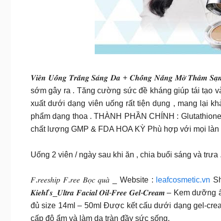
𝑽𝒊𝒆̂𝒏 𝑼𝒐̂́𝒏𝒈 𝑻𝒓𝒂̆́𝒏𝒈 𝑺𝒂́𝒏𝒈 𝑫𝒂 + 𝑪𝒉𝒐̂́𝒏𝒈 𝑵𝒂
sớm gây ra . Tăng cường sức đề kháng giúp tái tạo v
xuất dưới dạng viên uống rất tiện dụng , mang lại k
phẩm dạng thoa . THÀNH PHẦN CHÍNH : Glutathione , 
chất lượng GMP & FDA HOA KỲ Phù hợp với mọi làn
Uống 2 viên / ngày sau khi ăn , chia buổi sáng và trưa 
𝐹.𝑟𝑒𝑒𝑠ℎ𝑖𝑝 𝐹.𝑟𝑒𝑒 𝐵𝑜̣𝑐 𝑞𝑢𝑎̀ _ Website :
leafcosmetic.vn
Sh
𝑲𝒊𝒆𝒉𝒍’𝒔_𝑼𝒍𝒕𝒓𝒂 𝑭𝒂𝒄𝒊𝒂𝒍 𝑶𝒊𝒍-𝑭𝒓𝒆𝒆 𝑮𝒆𝒍-
đủ size 14ml – 50ml Được kết cấu dưới dạng gel-crea
cấp độ ẩm và làm da tràn đầy sức sống.