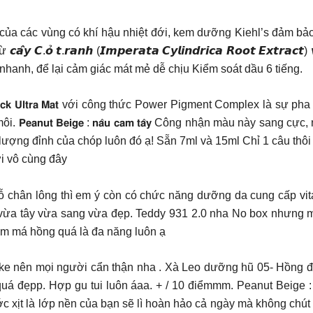
m của các vùng có khí hậu nhiệt đới, kem dưỡng Kiehl’s đảm bả
𝙖𝙣𝙝 (𝙄𝙢𝙥𝙚𝙧𝙖𝙩𝙖 𝘾𝙮𝙡𝙞𝙣𝙙𝙧𝙞𝙘𝙖 𝙍𝙤𝙤𝙩 𝙀𝙭𝙩𝙧𝙖𝙘𝙩) 𝙫𝙖̀ 𝙘𝙝𝙖̂́
Thấm hút cực nhanh, để lại cảm giác mát mẻ dễ chịu Kiểm soát dầu 6 tiếng.
𝘁𝘁𝗲 𝗟𝗶𝗽𝘀𝘁𝗶𝗰𝗸 𝗨𝗹𝘁𝗿𝗮 𝗠𝗮𝘁 với công thức Power Pigment Comp
𝗮𝗻𝘂𝘁 𝗕𝗲𝗶𝗴𝗲 : 𝗻𝗮̂𝘂 𝗰𝗮𝗺 𝘁𝗮̂𝘆 Công nhận màu này sang
 lượng đỉnh của chóp luôn đó ạ! Sẵn 7ml và 15ml Chỉ 1 câu thôi –
ợi vô cùng đây
ỗ chân lông thì em ý còn có chức năng dưỡng da cung cấp vi
 vừa tây vừa sang vừa đẹp. Teddy 931 2.0 nha No box nhưng m
àm má hồng quá là đa năng luôn ạ
e nên mọi người cẩn thận nha . Xà Leo dưỡng hũ 05- Hồng đỏ 
đẹpp. Hợp gu tui luôn áaa. + / 10 điểmmm. Peanut Beige : Cam đất
xx Chỉ cần 1 bước xịt là lớp nền của bạn sẽ lì hoàn hảo cả ngày mà kh