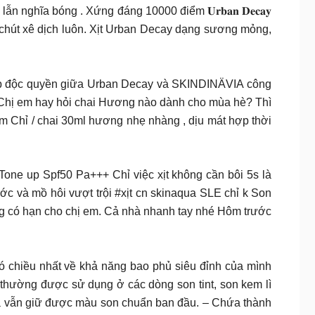
 nghĩa bóng . Xứng đáng 10000 điểm 𝐔𝐫𝐛𝐚𝐧 𝐃𝐞𝐜𝐚𝐲
 mà không chút xê dịch luôn. Xịt Urban Decay dạng sương mỏng,
hợp độc quyền giữa Urban Decay và SKINDINÄVIA công
a Chị em hay hỏi chai Hương nào dành cho mùa hè? Thì
Chỉ / chai 30ml hương nhẹ nhàng , dịu mát hợp thời
Aqua Tone up Spf50 Pa+++ Chỉ việc xịt không cần bôi 5s là
ớc và mồ hôi vượt trội #xịt cn skinaqua SLE chỉ k Son
ng có hạn cho chị em. Cả nhà nhanh tay nhé Hôm trước
ng tín đồ khó chiều nhất về khả năng bao phủ siêu đỉnh của mình
 thường được sử dụng ở các dòng son tint, son kem lì
mà vẫn giữ được màu son chuẩn ban đầu. – Chứa thành