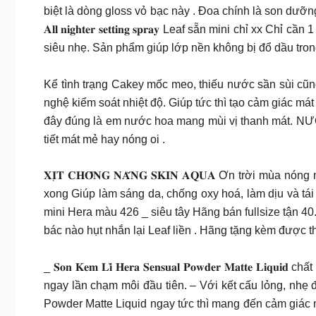
biệt là dòng gloss vỏ bạc này . Đoa chính là son dưỡng 
𝐀𝐥𝐥 𝐧𝐢𝐠𝐡𝐭𝐞𝐫 𝐬𝐞𝐭𝐭𝐢𝐧𝐠 𝐬𝐩𝐫𝐚𝐲 Leaf sẵn min
siêu nhẹ. Sản phẩm giúp lớp nền không bị đổ dầu tron
Kể tình trạng Cakey mốc meo, thiếu nước sần sùi c
nghệ kiểm soát nhiệt độ. Giúp tức thì tạo cảm giác 
đây đúng là em nước hoa mang mùi vị thanh mát. NƯ
tiết mát mẻ hay nóng oi .
𝐗𝐈̣𝐓 𝐂𝐇𝐎̂́𝐍𝐆 𝐍𝐀̆́𝐍𝐆 𝐒𝐊𝐈𝐍 𝐀𝐐𝐔𝐀 Ơn trờ
xong Giúp làm sáng da, chống oxy hoá, làm dịu và tái
mini Hera màu 426 _ siêu tây Hãng bán fullsize tận 
bác nào hụt nhắn lại Leaf liền . Hãng tặng kèm được thê
_ 𝐒𝐨𝐧 𝐊𝐞𝐦 𝐋𝐢̀ 𝐇𝐞𝐫𝐚 𝐒𝐞𝐧𝐬𝐮𝐚𝐥 𝐏𝐨𝐰𝐝𝐞𝐫 𝐌
ngay lần chạm môi đầu tiên. – Với kết cấu lỏng, nhẹ
Powder Matte Liquid ngay tức thì mang đến cảm giác