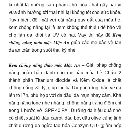
kị nhất là những sản phẩm chứ hóa chất gây hại vì
vừa ảnh hưởng tới thai nhi lại không tốt cho sức khỏe.
Tuy nhiên, đối mặt với cái nắng gay gắt của mùa hè,
kem chống nắng lại là item không thể thiếu để bảo vệ
cho làn da khỏi tia UV có hại. Vậy thì hãy để 𝑲𝒆𝒎
𝒄𝒉𝒐̂́𝒏𝒈 𝒏𝒂̆́𝒏𝒈 𝒕𝒉𝒂̉𝒐 𝒎𝒐̣̂𝒄 𝑴𝒐̣̂𝒄 𝑨𝒏 giúp các mẹ bảo vệ làn
da an toàn trong suốt thai kỳ nhé!
𝑲𝒆𝒎 𝒄𝒉𝒐̂́𝒏𝒈 𝒏𝒂̆́𝒏𝒈 𝒕𝒉𝒂̉𝒐 𝒎𝒐̣̂𝒄 𝑴𝒐̣̂𝒄 𝑨𝒏 – Giải pháp chống
nắng hoàn hảo dành cho mẹ bầu mùa hè Chứa 2
thành phần Titanium dioxide và Kẽm Oxide là chất
chống nắng vật lý, giúp lọc tia UV phổ rộng, bảo vệ da
lên tới 7h, phù hợp với da dầu, da mụn nhạy cảm. Khả
năng nâng tone nhẹ nhàng, chống nắng trang điểm chỉ
trong 1 bước với SPF 40 PA . Dưỡng da hiệu quả nhờ
có chiết xuất từ dầu carrot, dầu bơ, dầu olive cùng tinh
chất dưỡng da ngừa lão hóa Conzym Q10 (giảm nếp