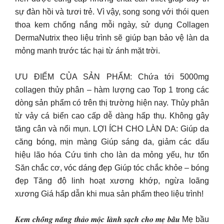
sự đàn hồi và tươi trẻ. Vì vậy, song song với thói quen
thoa kem chống nắng mỗi ngày, sử dụng Collagen
DermaNutrix theo liệu trình sẽ giúp bạn bảo vệ làn da
mỏng manh trước tác hại từ ánh mặt trời.
ƯU ĐIỂM CỦA SẢN PHẨM: Chứa tới 5000mg
collagen thủy phân – hàm lượng cao Top 1 trong các
dòng sản phẩm có trên thị trường hiện nay. Thủy phân
từ vảy cá biển cao cấp dễ dàng hấp thụ. Không gây
tăng cân và nổi mụn. LỢI ÍCH CHO LÀN DA: Giúp da
căng bóng, mịn màng Giúp sáng da, giảm các dấu
hiệu lão hóa Cứu tinh cho làn da mỏng yếu, hư tổn
Săn chắc cơ, vóc dáng đẹp Giúp tóc chắc khỏe – bóng
đẹp Tăng độ linh hoạt xương khớp, ngừa loãng
xương Giá hấp dẫn khi mua sản phẩm theo liệu trình!
𝑲𝒆𝒎 𝒄𝒉𝒐̂́𝒏𝒈 𝒏𝒂̆́𝒏𝒈 𝒕𝒉𝒂̉𝒐 𝒎𝒐̣̂𝒄 𝒍𝒂̀𝒏𝒉 𝒔𝒂̣𝒄𝒉 𝒄𝒉𝒐 𝒎𝒆̣ 𝒃𝒂̂̀𝒖 Mẹ bầu