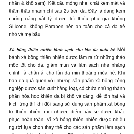
nhăn & khô sạm). Kết cấu mỏng nhẹ, chất kem mát và
thẩm thấu nhanh chỉ sau 2s trên da. Đây là dạng kem
chống nắng vật lý được tối thiểu phụ gia không
Silicone, không Paraben nên an toàn cho cả da trẻ
nhỏ và mẹ bầu!
𝑿𝒂̀ 𝒃𝒐̂𝒏𝒈 𝒕𝒉𝒊𝒆̂𝒏 𝒏𝒉𝒊𝒆̂𝒏 𝒍𝒂̀𝒏𝒉 𝒔𝒂̣𝒄𝒉 𝒄𝒉𝒐 𝒍𝒂̀𝒏 𝒅𝒂 𝒎𝒖̀𝒂 𝒉𝒆̀ Mỗi
bánh xà bông thiên nhiên được làm ra từ những thảo
mộc tốt cho da, giảm mụn và làm sạch nhẹ nhàng
chính là chân ái cho làn da mịn thoáng mùa hè. Khi
bạn đã quá quen với những sản phẩm xà bông công
nghiệp được sản xuất hàng loạt, có chứa những thành
phần hóa học khiến da bị khô và căng, dễ tổn hại và
kích ứng thì khi đổi sang sử dụng sản phẩm xà bông
từ thiên nhiên, mọi nhược điểm này sẽ được khắc
phục hoàn toàn. Vì xà bông thiên nhiên được nhiều
người lựa chọn thay thế cho các sản phẩm làm sạch