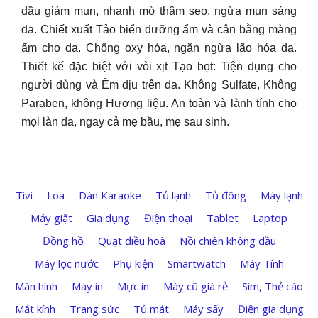
dầu giảm mụn, nhanh mờ thâm sẹo, ngừa mụn sáng
da. Chiết xuất Tảo biển dưỡng ẩm và cân bằng màng
ẩm cho da. Chống oxy hóa, ngăn ngừa lão hóa da.
Thiết kế đặc biệt với vòi xịt Tạo bọt: Tiện dụng cho
người dùng và Êm dịu trên da. Không Sulfate, Không
Paraben, không Hương liệu. An toàn và lành tính cho
mọi làn da, ngay cả mẹ bầu, mẹ sau sinh.
Tivi
Loa
Dàn Karaoke
Tủ lạnh
Tủ đông
Máy lạnh
Máy giặt
Gia dụng
Điện thoại
Tablet
Laptop
Đồng hồ
Quạt điều hoà
Nồi chiên không dầu
Máy lọc nước
Phụ kiện
Smartwatch
Máy Tính
Màn hình
Máy in
Mực in
Máy cũ giá rẻ
Sim, Thẻ cào
Mắt kính
Trang sức
Tủ mát
Máy sấy
Điện gia dụng