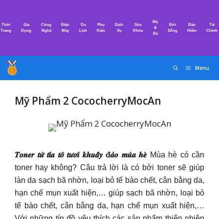
Chuyển
đến
Mẹ
Thời
Gia
Công
Điện
Du
Phụ
Dịch
Sức
Đời
Bảo
Tài
nội
&
Trang
Dụng
Nghệ
Máy
Lịch
Kiện
Vụ
Khỏe
Sống
Hiểm
Chính
Bé
dung
Menu
Mỹ Phẩm 2 CococherryMocAn
𝑻𝒐𝒏𝒆𝒓 𝒕𝒖̛̀ 𝒕𝒊́𝒂 𝒕𝒐̂ 𝒕𝒖̛𝒐̛𝒊 𝒌𝒉𝒖𝒂̂́𝒚 đ𝒂̉𝒐 𝒎𝒖̀𝒂 𝒉𝒆̀
Mùa hè có cần
toner hay không? Câu trả lời là có bởi toner sẽ giúp
làn da sạch bã nhờn, loại bỏ tế bào chết, cân bằng da,
hạn chế mụn xuất hiện,… giúp sạch bã nhờn, loại bỏ
tế bào chết, cân bằng da, hạn chế mụn xuất hiện,…
Với những tín đồ yêu thích các sản phẩm thiên nhiên