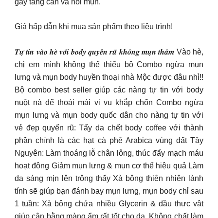
gây tăng cân và nổi mụn.
Giá hấp dẫn khi mua sản phẩm theo liệu trình!
𝑻𝒖̛̣ 𝒕𝒊𝒏 𝒗𝒂̀𝒐 𝒉𝒆̀ 𝒗𝒐̛́𝒊 𝒃𝒐𝒅𝒚 𝒒𝒖𝒚𝒆̂́𝒏 𝒓𝒖̃ 𝒌𝒉𝒐̂𝒏𝒈 𝒎𝒖̣𝒏 𝒕𝒉𝒂̂𝒎 Vào hè,
chị em mình không thể thiếu bộ Combo ngừa mụn
lưng và mụn body huyền thoại nhà Mộc được đâu nhỉ!!
Bộ combo best seller giúp các nàng tự tin với body
nuột nà để thoải mái vi vu khắp chốn Combo ngừa
mụn lưng và mụn body quốc dân cho nàng tự tin với
vẻ đẹp quyến rũ: Tẩy da chết body coffee với thành
phần chính là các hạt cà phê Arabica vùng đất Tây
Nguyên: Làm thoáng lỗ chân lông, thúc đẩy mạch máu
hoạt động Giảm mụn lưng & mụn cơ thể hiệu quả Làm
da sáng mịn lên trông thấy Xà bông thiên nhiên lành
tính sẽ giúp bạn đánh bay mụn lưng, mụn body chỉ sau
1 tuần: Xà bông chứa nhiều Glycerin & dầu thực vật
giúp cân bằng màng ẩm rất tốt cho da. Không chất làm