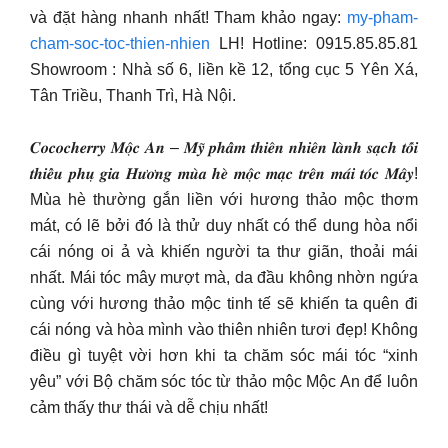
và đặt hàng nhanh nhất! Tham khảo ngay:
my-pham-
cham-soc-toc-thien-nhien
LH! Hotline: 0915.85.85.81
Showroom : Nhà số 6, liền kề 12, tổng cục 5 Yên Xá,
Tân Triều, Thanh Trì, Hà Nội.
𝑪𝒐𝒄𝒐𝒄𝒉𝒆𝒓𝒓𝒚 𝑴𝒐̣̂𝒄 𝑨𝒏 – 𝑴𝒚̃ 𝒑𝒉𝒂̂̉𝒎 𝒕𝒉𝒊𝒆̂𝒏 𝒏𝒉𝒊𝒆̂𝒏 𝒍𝒂̀𝒏𝒉 𝒔𝒂̣𝒄𝒉 𝒕𝒐̂́𝒊
𝒕𝒉𝒊𝒆̂̉𝒖 𝒑𝒉𝒖̣ 𝒈𝒊𝒂 𝑯𝒖̛𝒐̛𝒏𝒈 𝒎𝒖̀𝒂 𝒉𝒆̀ 𝒎𝒐̣̂𝒄 𝒎𝒂̣𝒄 𝒕𝒓𝒆̂𝒏 𝒎𝒂́𝒊 𝒕𝒐́𝒄 𝑴𝒂̂𝒚!
Mùa hè thường gắn liền với hương thảo mộc thơm
mát, có lẽ bởi đó là thử duy nhất có thể dung hòa nổi
cái nóng oi ả và khiến người ta thư giãn, thoải mái
nhất. Mái tóc mây mượt mà, da đầu không nhờn ngứa
cùng với hương thảo mộc tinh tế sẽ khiến ta quên đi
cái nóng và hòa mình vào thiên nhiên tươi đẹp! Không
điều gì tuyệt vời hơn khi ta chăm sóc mái tóc “xinh
yêu” với Bộ chăm sóc tóc từ thảo mộc Mộc An để luôn
cảm thấy thư thái và dễ chịu nhất!