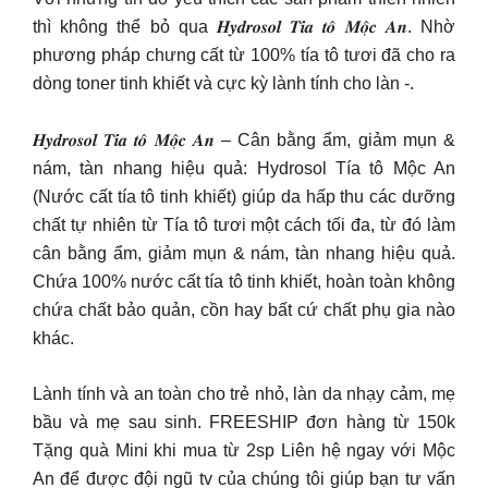
thì không thể bỏ qua 𝑯𝒚𝒅𝒓𝒐𝒔𝒐𝒍 𝑻𝒊́𝒂 𝒕𝒐̂ 𝑴𝒐̣̂𝒄 𝑨𝒏. Nhờ
phương pháp chưng cất từ 100% tía tô tươi đã cho ra
dòng toner tinh khiết và cực kỳ lành tính cho làn -.
𝑯𝒚𝒅𝒓𝒐𝒔𝒐𝒍 𝑻𝒊́𝒂 𝒕𝒐̂ 𝑴𝒐̣̂𝒄 𝑨𝒏 – Cân bằng ẩm, giảm mụn &
nám, tàn nhang hiệu quả: Hydrosol Tía tô Mộc An
(Nước cất tía tô tinh khiết) giúp da hấp thu các dưỡng
chất tự nhiên từ Tía tô tươi một cách tối đa, từ đó làm
cân bằng ẩm, giảm mụn & nám, tàn nhang hiệu quả.
Chứa 100% nước cất tía tô tinh khiết, hoàn toàn không
chứa chất bảo quản, cồn hay bất cứ chất phụ gia nào
khác.
Lành tính và an toàn cho trẻ nhỏ, làn da nhạy cảm, mẹ
bầu và mẹ sau sinh. FREESHIP đơn hàng từ 150k
Tặng quà Mini khi mua từ 2sp Liên hệ ngay với Mộc
An để được đội ngũ tv của chúng tôi giúp bạn tư vấn