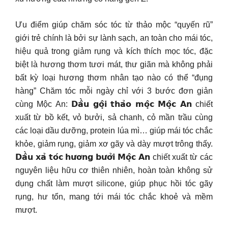
Ưu điểm giúp chăm sóc tóc từ thảo mộc “quyến rũ”
giới trẻ chính là bởi sự lành sạch, an toàn cho mái tóc,
hiệu quả trong giảm rụng và kích thích mọc tóc, đặc
biệt là hương thơm tươi mát, thư giãn mà không phải
bất kỳ loại hương thơm nhân tạo nào có thể “đụng
hàng” Chăm tóc mỗi ngày chỉ với 3 bước đơn giản
cùng Mộc An: 𝗗𝗮̂̀𝘂 𝗴𝗼̣̂𝗶 𝘁𝗵𝗮̉𝗼 𝗺𝗼̣̂𝗰 𝗠𝗼̣̂𝗰 𝗔𝗻 chiết
xuất từ bồ kết, vỏ bưởi, sả chanh, cỏ mần trầu cùng
các loại dầu dưỡng, protein lúa mì… giúp mái tóc chắc
khỏe, giảm rụng, giảm xơ gãy và dày mượt trông thấy.
𝗗𝗮̂̀𝘂 𝘅𝗮̉ 𝘁𝗼́𝗰 𝗵𝘂̛𝗼̛𝗻𝗴 𝗯𝘂̛𝗼̛̉𝗶 𝗠𝗼̣̂𝗰 𝗔𝗻 chiết xuất từ các
nguyên liệu hữu cơ thiên nhiên, hoàn toàn không sử
dụng chất làm mượt silicone, giúp phục hồi tóc gãy
rụng, hư tổn, mang tới mái tóc chắc khoẻ và mềm
mượt.