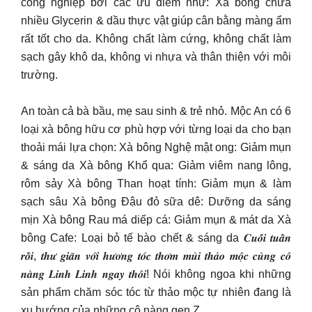
công nghiệp bởi các ưu điểm như: Xà bông chứa
nhiều Glycerin & dầu thực vật giúp cân bằng màng ẩm
rất tốt cho da. Không chất làm cứng, không chất làm
sạch gây khô da, không vi nhựa và thân thiện với môi
trường.
An toàn cả bà bầu, mẹ sau sinh & trẻ nhỏ. Mộc An có 6
loại xà bông hữu cơ phù hợp với từng loại da cho bạn
thoải mái lựa chọn: Xà bông Nghệ mật ong: Giảm mụn
& sáng da Xà bông Khổ qua: Giảm viêm nang lông,
rôm sảy Xà bông Than hoạt tính: Giảm mụn & làm
sạch sâu Xà bông Đậu đỏ sữa dê: Dưỡng da sáng
mịn Xà bông Rau má diếp cá: Giảm mụn & mát da Xà
bông Cafe: Loại bỏ tế bào chết & sáng da 𝑪𝒖𝒐̂́𝒊 𝒕𝒖𝒂̂̀𝒏
𝒓𝒐̂̀𝒊, 𝒕𝒉𝒖̛ 𝒈𝒊𝒂̃𝒏 𝒗𝒐̛́𝒊 𝒉𝒖̛𝒐̛𝒏𝒈 𝒕𝒐́𝒄 𝒕𝒉𝒐̛𝒎 𝒎𝒖̀𝒊 𝒕𝒉𝒂̉𝒐 𝒎𝒐̣̂𝒄 𝒄𝒖̀𝒏𝒈 𝒄𝒐̂
𝒏𝒂̀𝒏𝒈 𝑳𝒊𝒏𝒉 𝑳𝒊𝒏𝒉 𝒏𝒈𝒂𝒚 𝒕𝒉𝒐̂𝒊! Nói không ngoa khi những
sản phẩm chăm sóc tóc từ thảo mộc tự nhiên đang là
xu hướng của những cô nàng gen Z.