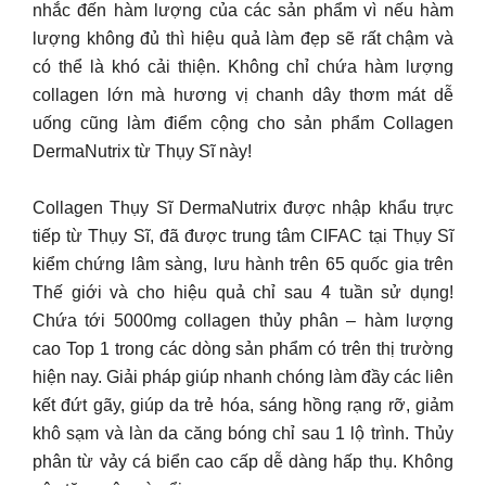
nhắc đến hàm lượng của các sản phẩm vì nếu hàm
lượng không đủ thì hiệu quả làm đẹp sẽ rất chậm và
có thể là khó cải thiện. Không chỉ chứa hàm lượng
collagen lớn mà hương vị chanh dây thơm mát dễ
uống cũng làm điểm cộng cho sản phẩm Collagen
DermaNutrix từ Thụy Sĩ này!
Collagen Thụy Sĩ DermaNutrix được nhập khẩu trực
tiếp từ Thụy Sĩ, đã được trung tâm CIFAC tại Thụy Sĩ
kiểm chứng lâm sàng, lưu hành trên 65 quốc gia trên
Thế giới và cho hiệu quả chỉ sau 4 tuần sử dụng!
Chứa tới 5000mg collagen thủy phân – hàm lượng
cao Top 1 trong các dòng sản phẩm có trên thị trường
hiện nay. Giải pháp giúp nhanh chóng làm đầy các liên
kết đứt gãy, giúp da trẻ hóa, sáng hồng rạng rỡ, giảm
khô sạm và làn da căng bóng chỉ sau 1 lộ trình. Thủy
phân từ vảy cá biển cao cấp dễ dàng hấp thụ. Không