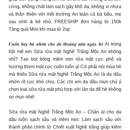
cứng, không chất làm sạch gây khô da, không vi nhựa
và thân thiện với môi trường An toàn cả bà bầu, mẹ
sau sinh & trẻ nhỏ. FREESHIP đơn hàng từ 150k
Tặng quà Mini khi mua từ 2sp
𝑪𝒖𝒐̂́𝒏 𝒃𝒂𝒚 𝒃𝒂̃ 𝒏𝒉𝒐̛̀𝒏 𝒄𝒉𝒐 𝒅𝒂 𝒕𝒉𝒐𝒂́𝒏𝒈 𝒎𝒊̣𝒏 𝒏𝒈𝒂̀𝒚 𝒉𝒆̀ Ai trong
hội mê em Sữa rửa mặt Nghê Trắng Mộc An không
nhỉ? Tạo bọt bông mềm mịn rửa mặt cực phê và
hương thơm mát cực cuốn luôn ạ! Cứ phải nói mùa hè
mà thiếu Sữa rửa mặt Nghệ Trắng Mộc An là da dầu
nhờn rít cực khó chịu. Các chị em da dầu mụn chú ý
chọn loại sữa rửa mặt phù hợp với làn da để hè không
sợ mụn nhé!
Sữa rửa mặt Nghệ Trắng Mộc An – Chân ái cho da
dầu luôn sạch sâu và mềm mịn: Làm sạch sâu với
thành phần chính từ Chiết xuất Nghệ trắng giúp kiềm