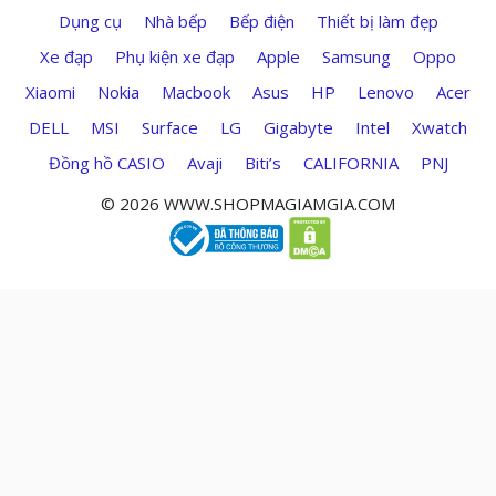
Dụng cụ
Nhà bếp
Bếp điện
Thiết bị làm đẹp
Xe đạp
Phụ kiện xe đạp
Apple
Samsung
Oppo
Xiaomi
Nokia
Macbook
Asus
HP
Lenovo
Acer
DELL
MSI
Surface
LG
Gigabyte
Intel
Xwatch
Đồng hồ CASIO
Avaji
Biti’s
CALIFORNIA
PNJ
© 2026 WWW.SHOPMAGIAMGIA.COM