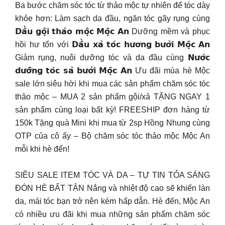
Ba bước chăm sóc tóc từ thảo mộc tự nhiên để tóc dày
khỏe hơn: Làm sạch da đầu, ngăn tóc gãy rụng cùng
𝗗𝗮̂̀𝘂 𝗴𝗼̣̂𝗶 𝘁𝗵𝗮̉𝗼 𝗺𝗼̣̂𝗰 𝗠𝗼̣̂𝗰 𝗔𝗻 Dưỡng mềm và phục
hồi hư tổn với 𝗗𝗮̂̀𝘂 𝘅𝗮̉ 𝘁𝗼́𝗰 𝗵𝘂̛𝗼̛𝗻𝗴 𝗯𝘂̛𝗼̛̉𝗶 𝗠𝗼̣̂𝗰 𝗔𝗻
Giảm rụng, nuôi dưỡng tóc và da đầu cùng 𝗡𝘂̛𝗼̛́𝗰
𝗱𝘂̛𝗼̛̃𝗻𝗴 𝘁𝗼́𝗰 𝘀𝗮̉ 𝗯𝘂̛𝗼̛̉𝗶 𝗠𝗼̣̂𝗰 𝗔𝗻 Ưu đãi mùa hè Mộc
sale lớn siêu hời khi mua các sản phẩm chăm sóc tóc
thảo mộc – MUA 2 sản phẩm gội/xả TẶNG NGAY 1
sản phẩm cùng loại bất kỳ! FREESHIP đơn hàng từ
150k Tặng quà Mini khi mua từ 2sp Hồng Nhung cùng
OTP của cô ấy – Bộ chăm sóc tóc thảo mộc Mộc An
mỗi khi hè đến!
SIÊU SALE ITEM TÓC VÀ DA – TỰ TIN TỎA SÁNG
ĐÓN HÈ BẤT TẬN Nắng và nhiệt độ cao sẽ khiến làn
da, mái tóc bạn trở nên kém hấp dẫn. Hè đến, Mộc An
có nhiều ưu đãi khi mua những sản phẩm chăm sóc