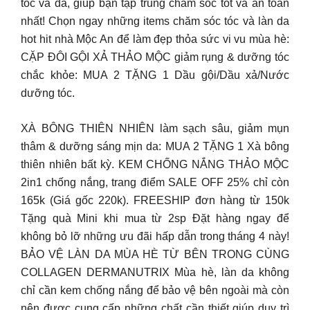
tóc và da, giúp bạn tập trung chăm sóc tốt và an toàn
nhất! Chọn ngay những items chăm sóc tóc và làn da
hot hit nhà Mộc An để làm đẹp thỏa sức vi vu mùa hè:
CẶP ĐÔI GỘI XẢ THẢO MỘC giảm rụng & dưỡng tóc
chắc khỏe: MUA 2 TẶNG 1 Dầu gội/Dầu xả/Nước
dưỡng tóc.
XÀ BÔNG THIÊN NHIÊN làm sạch sâu, giảm mụn
thâm & dưỡng sáng mịn da: MUA 2 TẶNG 1 Xà bông
thiên nhiên bất kỳ. KEM CHỐNG NẮNG THẢO MỘC
2in1 chống nắng, trang điểm SALE OFF 25% chỉ còn
165k (Giá gốc 220k). FREESHIP đơn hàng từ 150k
Tặng quà Mini khi mua từ 2sp Đặt hàng ngay để
không bỏ lỡ những ưu đãi hấp dẫn trong tháng 4 này!
BẢO VỆ LÀN DA MÙA HÈ TỪ BÊN TRONG CÙNG
COLLAGEN DERMANUTRIX Mùa hè, làn da không
chỉ cần kem chống nắng để bảo vệ bên ngoài mà còn
nên được cung cấp những chất cần thiết giúp duy trì