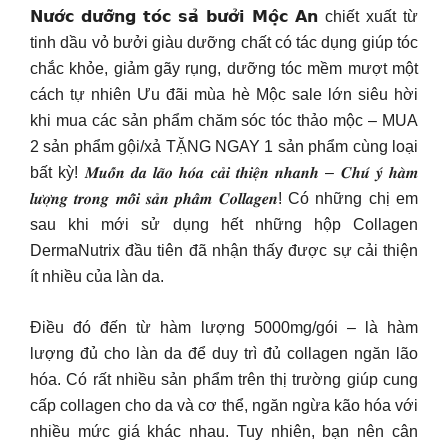
𝗡𝘂̛𝗼̛́𝗰 𝗱𝘂̛𝗼̛̃𝗻𝗴 𝘁𝗼́𝗰 𝘀𝗮̉ 𝗯𝘂̛𝗼̛̉𝗶 𝗠𝗼̣̂𝗰 𝗔𝗻 chiết xuất từ
tinh dầu vỏ bưởi giàu dưỡng chất có tác dụng giúp tóc
chắc khỏe, giảm gãy rụng, dưỡng tóc mềm mượt một
cách tự nhiên Ưu đãi mùa hè Mộc sale lớn siêu hời
khi mua các sản phẩm chăm sóc tóc thảo mộc – MUA
2 sản phẩm gội/xả TẶNG NGAY 1 sản phẩm cùng loại
bất kỳ! 𝑴𝒖𝒐̂́𝒏 𝒅𝒂 𝒍𝒂̃𝒐 𝒉𝒐́𝒂 𝒄𝒂̉𝒊 𝒕𝒉𝒊𝒆̣̂𝒏 𝒏𝒉𝒂𝒏𝒉 – 𝑪𝒉𝒖́ 𝒚́ 𝒉𝒂̀𝒎
𝒍𝒖̛𝒐̛̣𝒏𝒈 𝒕𝒓𝒐𝒏𝒈 𝒎𝒐̂̃𝒊 𝒔𝒂̉𝒏 𝒑𝒉𝒂̂̉𝒎 𝑪𝒐𝒍𝒍𝒂𝒈𝒆𝒏! Có những chị em
sau khi mới sử dụng hết những hộp Collagen
DermaNutrix đầu tiên đã nhận thấy được sự cải thiện
ít nhiều của làn da.
Điều đó đến từ hàm lượng 5000mg/gói – là hàm
lượng đủ cho làn da để duy trì đủ collagen ngăn lão
hóa. Có rất nhiều sản phẩm trên thị trường giúp cung
cấp collagen cho da và cơ thể, ngăn ngừa kão hóa với
nhiều mức giá khác nhau. Tuy nhiên, bạn nên cân