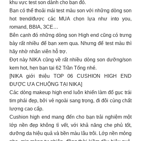
bày rất nhiều để bạn xem qua. Nhưng để test màu thì
hãy nhờ nhân viên hỗ trợ.
Đợt này NIKA cũng về rất nhiều dòng son dưỡng/son
kem hot, hẹn bạn tại 62 Trần Tống nhé.
[NIKA giới thiệu TOP 06 CUSHION HIGH END
ĐƯỢC ƯA CHUỘNG TẠI NIKA]
Các dòng makeup high end luôn khiến làm đổ gục trái
tim phái đẹp, bởi vẻ ngoài sang trọng, đi đôi cùng chất
lượng cao cấp.
Cushion high end mang đến cho bạn trải nghiệm một
lớp nền đẹp không tì vết, với khả năng che phủ tốt,
dưỡng da hiệu quả và bền màu lâu trôi. Lớp nền mỏng
nhẹ, mịn màng tự nhiên, đồng thời kiềm dầu hiệu quả,
cho da luôn khô thoáng suốt cả ngày.
Cùng NIKA khám phá top 6 cushion xa xỉ được khách
hàng NIKA ưa chuộng nhé!
Click vào từng hình để xem chi tiết và ghé ngay 62
Trần Tống hoặc inbox để chúng mình được tư vấn bạn