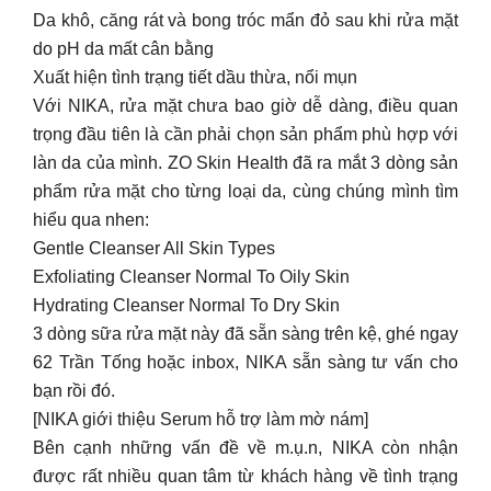
làn da của mình. ZO Skin Health đã ra mắt 3 dòng sản
phẩm rửa mặt cho từng loại da, cùng chúng mình tìm
hiểu qua nhen:
Gentle Cleanser All Skin Types
Exfoliating Cleanser Normal To Oily Skin
Hydrating Cleanser Normal To Dry Skin
3 dòng sữa rửa mặt này đã sẵn sàng trên kệ, ghé ngay
62 Trần Tống hoặc inbox, NIKA sẵn sàng tư vấn cho
bạn rồi đó.
[NIKA giới thiệu Serum hỗ trợ làm mờ nám]
Bên cạnh những vấn đề về m.ụ.n, NIKA còn nhận
được rất nhiều quan tâm từ khách hàng về tình trạng
tăng sắc tố da, nám da.
Nám thường xuất hiện ở các vùng má, trán với nhiều
mức độ khác nhau:
Nám da nhẹ (các đốm nâu nhạt xuất hiện thưa thớt)
Nám trung bình (vết nám đậm hơn, thành mảng)