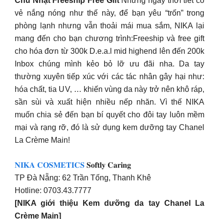
thường xuyên tiếp xúc với các tác nhân gây hại như:
hóa chất, tia UV, … khiến vùng da này trở nên khô ráp,
sần sùi và xuất hiện nhiều nếp nhăn. Vì thế NIKA
muốn chia sẻ đến bạn bí quyết cho đôi tay luôn mềm
mại và rạng rỡ, đó là sử dụng kem dưỡng tay Chanel
La Crème Main!
𝐍𝐈𝐊𝐀 𝐂𝐎𝐒𝐌𝐄𝐓𝐈𝐂𝐒
𝐒𝐨𝐟𝐭𝐥𝐲 𝐂𝐚𝐫𝐢𝐧𝐠
TP Đà Nẵng: 62 Trần Tống, Thanh Khê
Hotline: 0703.43.7777
[NIKA giới thiệu Kem dưỡng da tay Chanel La
Crème Main]
Bạn có biết rằng, đôi bàn tay là nơi dễ tố cáo tuổi tác
nhất?
Công thức độc quyền với 97% thành phần tự nhiên:
hoa diên vỹ, hoa trà, bơ hạt mỡ… từ sản phẩm này sẽ
cung cấp độ ẩm sâu, bổ sung dưỡng chất, làm đều