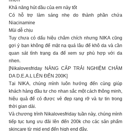
gợi ý bạn không để mặt nạ quá lâu để khô da và cần
quan sát tình trạng da để xem sự phù hợp với da
nhen.
[Nikalovesfriday NÂNG CẤP TRẢI NGHIỆM CHĂM
DA D.E.A.L LÊN ĐẾN 200K]
Tại NIKA, chúng mình luôn hướng đến cùng giúp
khách hàng đầu tư cho nhan sắc một cách thông minh,
hiệu quả để có được vẻ đẹp rạng rỡ và tự tin trong
thời gian dài.
Và chương trình Nikalovesfriday tuần này, chúng mình
tiếp tục tung ưu đãi lên đến 200k cho các sản phẩm
skincare từ mid end đến high end đây.
Sản phẩm tầm trung ưa chuộng tích hợp nhiều chức
năng.Sản phẩm high end lại tập trung giải quyết triệt
để từng vấn đề da, mang đến trải nghiệm chăm sóc da
đẳng cấp.
Thời gian áp dụng: 15.06 18.06.2024