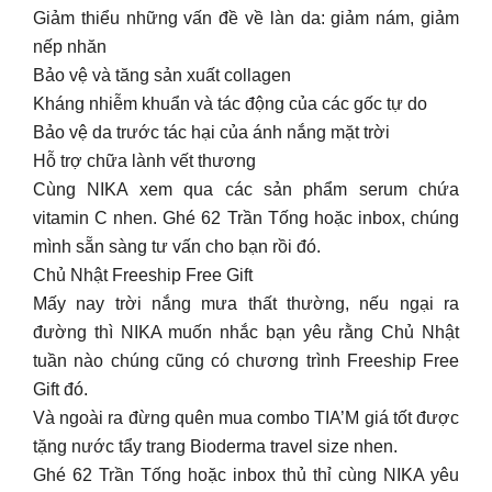
Hỗ trợ chữa lành vết thương
Cùng NIKA xem qua các sản phẩm serum chứa
vitamin C nhen. Ghé 62 Trần Tống hoặc inbox, chúng
mình sẵn sàng tư vấn cho bạn rồi đó.
Chủ Nhật Freeship Free Gift
Mấy nay trời nắng mưa thất thường, nếu ngại ra
đường thì NIKA muốn nhắc bạn yêu rằng Chủ Nhật
tuần nào chúng cũng có chương trình Freeship Free
Gift đó.
Và ngoài ra đừng quên mua combo TIA’M giá tốt được
tặng nước tẩy trang Bioderma travel size nhen.
Ghé 62 Trần Tống hoặc inbox thủ thỉ cùng NIKA yêu
chiều làn da nhé!
[NIKA giới thiệu Tổng hợp mascara: bí quyết cho đôi
mi cong vút]
Nếu bấm mi có tác dụng giúp đôi mi của bạn cong hơn