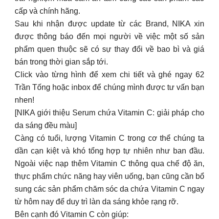
Click vào từng hình để xem chi tiết và ghé ngay 62
Trần Tống hoặc inbox để chúng mình được tư vấn bạn
nhen!
[NIKA giới thiệu Serum chứa Vitamin C: giải pháp cho
da sáng đều màu]
Càng có tuổi, lượng Vitamin C trong cơ thể chúng ta
dần cạn kiệt và khó tổng hợp tự nhiên như ban đầu.
Ngoài việc nạp thêm Vitamin C thông qua chế độ ăn,
thực phẩm chức năng hay viên uống, bạn cũng cần bổ
sung các sản phẩm chăm sóc da chứa Vitamin C ngay
từ hôm nay để duy trì làn da sáng khỏe rạng rỡ.
Bên cạnh đó Vitamin C còn giúp:
Giảm thiểu những vấn đề về làn da: giảm nám, giảm
nếp nhăn
Bảo vệ và tăng sản xuất collagen
Kháng nhiễm khuẩn và tác động của các gốc tự do
Bảo vệ da trước tác hại của ánh nắng mặt trời