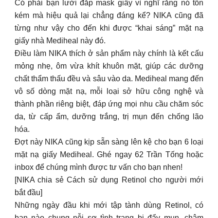
mỏng nhẹ, ôm vừa khít khuôn mặt, giúp các dưỡng
chất thẩm thấu đều và sâu vào da. Mediheal mang đến
vô số dòng mặt nạ, mỗi loại sở hữu công nghệ và
thành phần riêng biệt, đáp ứng mọi nhu cầu chăm sóc
da, từ cấp ẩm, dưỡng trắng, trị mụn đến chống lão
hóa.
Đợt này NIKA cũng kịp sẵn sàng lên kệ cho bạn 6 loại
mặt nạ giấy Mediheal. Ghé ngay 62 Trần Tống hoặc
inbox để chúng mình được tư vấn cho bạn nhen!
[NIKA chia sẻ Cách sử dụng Retinol cho người mới
bắt đầu]
Những ngày đầu khi mới tập tành dùng Retinol, có
bạn nào chung nỗi sợ tình trạng bị đẩy mụn, châm
chích da như NIKA không? Dù bạn đang e dè hay đã
trải nghiệm nhưng vẫn gặp tình trạng kích ứng, thì bài
post này sẽ giúp bạn phần nào tự tin sử dụng hơn đó.
Nếu đang gặp vấn đề về da, đừng ngần ngại ghé 62
Trần Tống hoặc inbox, chúng mình tư vấn và lên