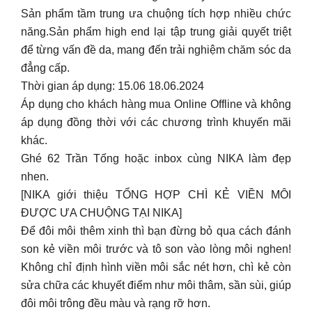
Áp dụng cho khách hàng mua Online Offline và không
áp dụng đồng thời với các chương trình khuyến mãi
khác.
Ghé 62 Trần Tống hoặc inbox cùng NIKA làm đẹp
nhen.
[NIKA giới thiệu TỔNG HỢP CHÌ KẺ VIỀN MÔI
ĐƯỢC ƯA CHUỘNG TẠI NIKA]
Để đôi môi thêm xinh thì bạn đừng bỏ qua cách đánh
son kẻ viền môi trước và tô son vào lòng môi nghen!
Không chỉ định hình viền môi sắc nét hơn, chì kẻ còn
sửa chữa các khuyết điểm như môi thâm, sần sùi, giúp
đôi môi trông đều màu và rạng rỡ hơn.
Lưu ý khi sử dụng chì kẻ viền môi:
Chọn màu chì kẻ viền môi phù hợp với màu son môi:
nên chọn màu chì kẻ viền môi tối hơn hoặc đậm hơn
một tông so với màu son môi để tạo hiệu ứng tự nhiên.
Vẽ đường viền môi vừa phải: Không nên vẽ quá dày