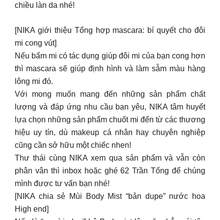
thì mascara sẽ giúp định hình và làm sẫm màu hàng
lông mi đó.
Với mong muốn mang đến những sản phẩm chất
lượng và đáp ứng nhu cầu bạn yêu, NIKA tâm huyết
lựa chọn những sản phẩm chuốt mi đến từ các thương
hiệu uy tín, dù makeup cá nhân hay chuyên nghiệp
cũng cần sở hữu một chiếc nhen!
Thư thái cùng NIKA xem qua sản phẩm và vẫn còn
phân vân thì inbox hoặc ghé 62 Trần Tống để chúng
mình được tư vấn bạn nhé!
[NIKA chia sẻ Mùi Body Mist “bản dupe” nước hoa
High end]
Nếu là “người chơi” hệ Bodymist lâu năm hẳn cái tên
Bath & Body Works không còn xa lạ với bạn nữa. Thế
nhưng bạn có biết những chai Body Mist BBW còn
được yêu thích vì là “bản dupe” của một số dòng nước
hoa nổi tiếng chưa?