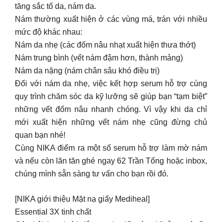
Nám da nặng (nám chân sâu khó điều trị)
Đối với nám da nhẹ, việc kết hợp serum hỗ trợ cùng
quy trình chăm sóc da kỹ lưỡng sẽ giúp bạn “tạm biệt”
những vết đốm nâu nhanh chóng. Vì vậy khi da chỉ
mới xuất hiện những vết nám nhẹ cũng đừng chủ
quan bạn nhé!
Cùng NIKA điểm ra một số serum hỗ trợ làm mờ nám
và nếu còn lăn tăn ghé ngay 62 Trần Tống hoặc inbox,
chúng mình sẵn sàng tư vấn cho bạn rồi đó.
[NIKA giới thiệu Mặt nạ giấy Mediheal]
Essential 3X tinh chất
Có phải bạn lười đắp mask giấy vì nghĩ rằng nó tốn
kém mà hiệu quả lại chẳng đáng kể? NIKA cũng đã
từng như vậy cho đến khi được “khai sáng” mặt nạ
giấy nhà Mediheal này đó.
Điều làm NIKA thích ở sản phẩm này chính là kết cấu