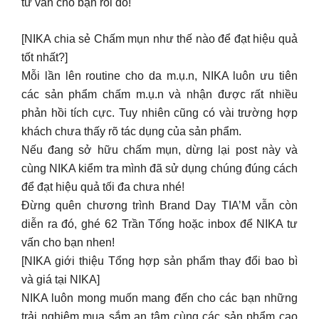
các sản phẩm chấm m.ụ.n và nhận được rất nhiều
phản hồi tích cực. Tuy nhiên cũng có vài trường hợp
khách chưa thấy rõ tác dụng của sản phẩm.
Nếu đang sở hữu chấm mụn, dừng lại post này và
cùng NIKA kiểm tra mình đã sử dụng chúng đúng cách
để đạt hiệu quả tối đa chưa nhé!
Đừng quên chương trình Brand Day TIA’M vẫn còn
diễn ra đó, ghé 62 Trần Tống hoặc inbox để NIKA tư
vấn cho bạn nhen!
[NIKA giới thiệu Tổng hợp sản phẩm thay đổi bao bì
và giá tại NIKA]
NIKA luôn mong muốn mang đến cho các bạn những
trải nghiệm mua sắm an tâm cùng các sản phẩm cao
cấp và chính hãng.
Sau khi nhận được update từ các Brand, NIKA xin
được thông báo đến mọi người về việc một số sản
phẩm quen thuộc sẽ có sự thay đổi về bao bì và giá
bán trong thời gian sắp tới.