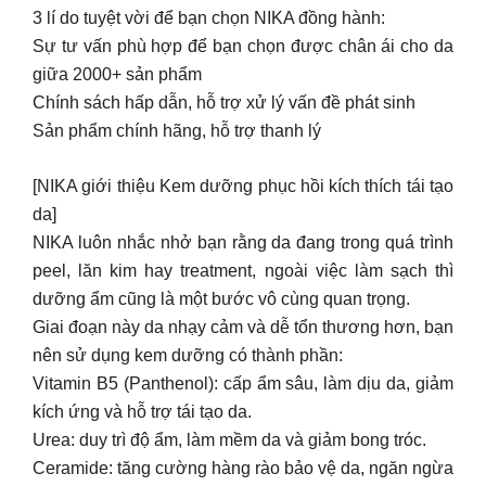
[NIKA giới thiệu Kem dưỡng phục hồi kích thích tái tạo
da]
NIKA luôn nhắc nhở bạn rằng da đang trong quá trình
peel, lăn kim hay treatment, ngoài việc làm sạch thì
dưỡng ẩm cũng là một bước vô cùng quan trọng.
Giai đoạn này da nhạy cảm và dễ tổn thương hơn, bạn
nên sử dụng kem dưỡng có thành phần:
Vitamin B5 (Panthenol): cấp ẩm sâu, làm dịu da, giảm
kích ứng và hỗ trợ tái tạo da.
Urea: duy trì độ ẩm, làm mềm da và giảm bong tróc.
Ceramide: tăng cường hàng rào bảo vệ da, ngăn ngừa
mất nước.
Cùng NIKA tìm hiểu qua các loại kem dưỡng phục hồi
và nếu đang còn phân vân thì inbox hoặc ghé 62 Trần
Tống để chúng mình được tư vấn bạn nhen!
[NIKA giới thiệu Routine skincare theo sản phẩm