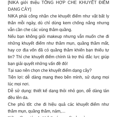
Nếu bạn không giỏi makeup nhưng vẫn muốn che đi
những khuyết điểm như thâm mụn, quầng thâm mắt,
hay cơ địa vốn đã có quầng thâm khiến bạn thiếu tự
tin? Thì che khuyết điểm chính là trợ thủ đắc lực giúp
bạn giải quyết những vấn đề đó!
Tại sao nên chọn che khuyết điểm dạng cây?
Tiện lợi: dễ dàng mang theo bên mình, sử dụng mọi
lúc mọi nơi.
Dễ sử dụng: thiết kế dạng thỏi nhỏ gọn, dễ dàng tán
đều lên da.
Che phủ tốt: che đi hiệu quả các khuyết điểm như
thâm mụn, quầng thâm, nám,…
Kiềm dầu: giúp da khô thoáng suốt cả ngày.
Tạo hiệu ứng căng bóng: mang đến làn da mịn màng,
rạng rỡ.
Nika đang sẵn màu của các dòng, ghé 62 Trần Tống
hoặc inbox để NIKA tư vấn cho bạn nhen!