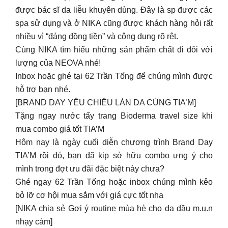
Inbox hoặc ghé tại 62 Trần Tống để chúng mình được
hỗ trợ bạn nhé.
[BRAND DAY YÊU CHIỀU LÀN DA CÙNG TIA’M]
Tặng ngay nước tẩy trang Bioderma travel size khi
mua combo giá tốt TIA’M
Hôm nay là ngày cuối diễn chương trình Brand Day
TIA’M rồi đó, bạn đã kịp sở hữu combo ưng ý cho
mình trong đợt ưu đãi đặc biệt này chưa?
Ghé ngay 62 Trần Tống hoặc inbox chúng mình kẻo
bỏ lỡ cơ hội mua sắm với giá cực tốt nha
[NIKA chia sẻ Gợi ý routine mùa hè cho da dầu m.ụ.n
nhạy cảm]
Chăm da dầu m.ụ.n mùa hè thường khó khăn bỏi
chúng ta khó giữ độ ẩm ổn định, kiểm soát lượng dầu
cho da nhưng không bị thừa dưỡng chất.
Vậy để NIKA gợi ý cho bạn cách chăm da dầu m.ụ.n
mùa hè này nhen!