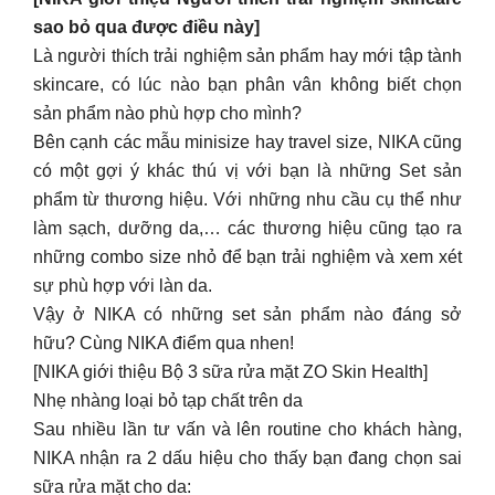
có một gợi ý khác thú vị với bạn là những Set sản
phẩm từ thương hiệu. Với những nhu cầu cụ thể như
làm sạch, dưỡng da,… các thương hiệu cũng tạo ra
những combo size nhỏ để bạn trải nghiệm và xem xét
sự phù hợp với làn da.
Vậy ở NIKA có những set sản phẩm nào đáng sở
hữu? Cùng NIKA điểm qua nhen!
[NIKA giới thiệu Bộ 3 sữa rửa mặt ZO Skin Health]
Nhẹ nhàng loại bỏ tạp chất trên da
Sau nhiều lần tư vấn và lên routine cho khách hàng,
NIKA nhận ra 2 dấu hiệu cho thấy bạn đang chọn sai
sữa rửa mặt cho da:
Da khô, căng rát và bong tróc mẩn đỏ sau khi rửa mặt
do pH da mất cân bằng
Xuất hiện tình trạng tiết dầu thừa, nổi mụn
Với NIKA, rửa mặt chưa bao giờ dễ dàng, điều quan
trọng đầu tiên là cần phải chọn sản phẩm phù hợp với