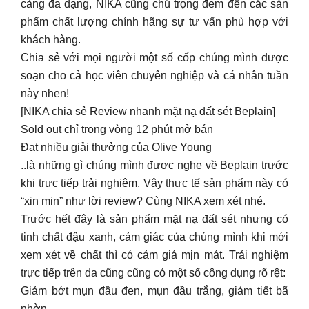
này nhen!
[NIKA chia sẻ Review nhanh mặt nạ đất sét Beplain]
Sold out chỉ trong vòng 12 phút mở bán
Đạt nhiều giải thưởng của Olive Young
..là những gì chúng mình được nghe về Beplain trước
khi trực tiếp trải nghiệm. Vậy thực tế sản phẩm này có
“xịn mịn” như lời review? Cùng NIKA xem xét nhé.
Trước hết đây là sản phẩm mặt nạ đất sét nhưng có
tinh chất đậu xanh, cảm giác của chúng mình khi mới
xem xét về chất thì có cảm giá mịn mát. Trải nghiệm
trực tiếp trên da cũng cũng có một số công dụng rõ rệt:
Giảm bớt mụn đầu đen, mụn đầu trắng, giảm tiết bã
nhờn
Khả năng hút dầu của em này tốt
Có hỗ trợ làm sáng nhẹ do thành phần chứa
Niacinamine
Mùi dễ chịu
Tuy chưa có dấu hiệu châm chích nhưng NIKA cũng