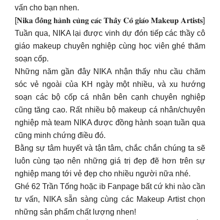
Những năm gần đây NIKA nhận thấy nhu cầu chăm
sóc vẻ ngoài của KH ngày một nhiều, và xu hướng
soạn các bộ cốp cá nhân bên cạnh chuyên nghiệp
cũng tăng cao. Rất nhiều bộ makeup cá nhân/chuyên
nghiệp mà team NIKA được đồng hành soạn tuần qua
cũng minh chứng điều đó.
Bằng sự tâm huyết và tận tâm, chắc chắn chúng ta sẽ
luôn cùng tạo nên những giá trị đẹp đẽ hơn trên sự
nghiệp mang tới vẻ đẹp cho nhiều người nữa nhé.
Ghé 62 Trần Tống hoặc ib Fanpage bất cứ khi nào cần
tư vấn, NIKA sẵn sàng cùng các Makeup Artist chọn
những sản phẩm chất lượng nhen!
[NIKA giới thiệu TỔNG HỢP CHE KHUYẾT ĐIỂM
DẠNG CÂY]
NIKA phải công nhận che khuyết điểm như vật bất ly
thân mỗi ngày, dù chỉ dùng kem chống nắng nhưng
vẫn cần che các vùng thâm quầng.