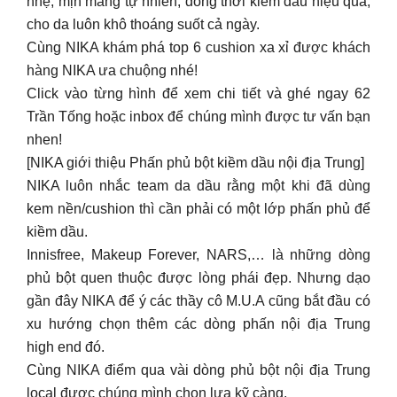
nhen!
[NIKA giới thiệu Phấn phủ bột kiềm dầu nội địa Trung]
NIKA luôn nhắc team da dầu rằng một khi đã dùng
kem nền/cushion thì cần phải có một lớp phấn phủ để
kiềm dầu.
Innisfree, Makeup Forever, NARS,… là những dòng
phủ bột quen thuộc được lòng phái đẹp. Nhưng dạo
gần đây NIKA để ý các thầy cô M.U.A cũng bắt đầu có
xu hướng chọn thêm các dòng phấn nội địa Trung
high end đó.
Cùng NIKA điểm qua vài dòng phủ bột nội địa Trung
local được chúng mình chọn lựa kỹ càng.
Ghé ngay 62 Trần Tống hoặc inbox để chúng mình tư
vấn thêm cho bạn nhen!
[NIKA giới thiệu Gấp đôi hiệu quả làm sáng da với
combo TIA’M]
Nếu skincare lâu bạn sẽ biết, ngoài Vitamin C, các tinh