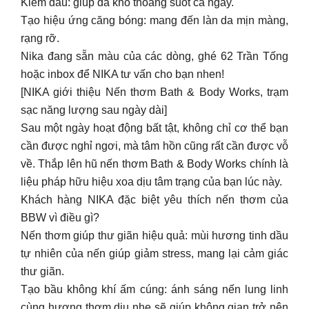
[NIKA giới thiệu Nến thơm Bath & Body Works, trạm
sạc năng lượng sau ngày dài]
Sau một ngày hoạt động bất tật, không chỉ cơ thể bạn
cần được nghỉ ngơi, mà tâm hồn cũng rất cần được vỗ
về. Thắp lên hũ nến thơm Bath & Body Works chính là
liệu pháp hữu hiệu xoa dịu tâm trạng của bạn lúc này.
Khách hàng NIKA đặc biệt yêu thích nến thơm của
BBW vì điều gì?
Nến thơm giúp thư giãn hiệu quả: mùi hương tinh dầu
tự nhiên của nến giúp giảm stress, mang lại cảm giác
thư giãn.
Tạo bầu không khí ấm cúng: ánh sáng nến lung linh
cùng hương thơm dịu nhẹ sẽ giúp không gian trở nên
ấm cúng và dễ chịu.
Món quà tuyệt vời: nến thơm BBW là món quà ý nghĩa
dành cho người thân, bạn bè hay chính bản thân bạn.
Tại cửa hàng 62 Trần Tống, NIKA trưng bày rất nhiều
các em nến thơm, mọi người ghé để dễ dàng lựa chọn