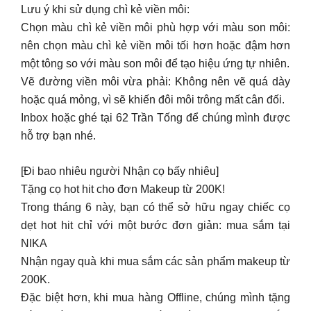
hoặc quá mỏng, vì sẽ khiến đôi môi trông mất cân đối.
Inbox hoặc ghé tại 62 Trần Tống để chúng mình được
hỗ trợ bạn nhé.
[Đi bao nhiêu người Nhận cọ bấy nhiêu]
Tặng cọ hot hit cho đơn Makeup từ 200K!
Trong tháng 6 này, bạn có thể sở hữu ngay chiếc cọ
dẹt hot hit chỉ với một bước đơn giản: mua sắm tại
NIKA
Nhận ngay quà khi mua sắm các sản phẩm makeup từ
200K.
Đặc biệt hơn, khi mua hàng Offline, chúng mình tặng
đúng số lượng cọ theo số người bạn đi mua sắm
cùng.
Đồng hành cùng người yêu làm đẹp, NIKA luôn chọn
lọc các sản phẩm chính hãng kỹ càng, đa dạng mẫu