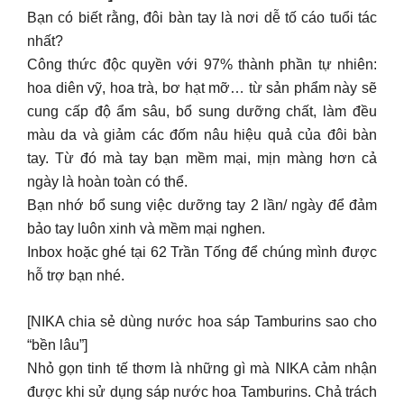
màu da và giảm các đốm nâu hiệu quả của đôi bàn
tay. Từ đó mà tay bạn mềm mại, mịn màng hơn cả
ngày là hoàn toàn có thể.
Bạn nhớ bổ sung việc dưỡng tay 2 lần/ ngày để đảm
bảo tay luôn xinh và mềm mại nghen.
Inbox hoặc ghé tại 62 Trần Tống để chúng mình được
hỗ trợ bạn nhé.
[NIKA chia sẻ dùng nước hoa sáp Tamburins sao cho
“bền lâu”]
Nhỏ gọn tinh tế thơm là những gì mà NIKA cảm nhận
được khi sử dụng sáp nước hoa Tamburins. Chả trách
mà từ idol Jennie cho đến các khách hàng tại NIKA lại
mê mẩn sản phẩm này và hàng về là hết liên tục đến
thế.
Tuy nhiên sử dụng nước hoa sáp này như thế nào cho
“bền lâu”, để NIKA mách bạn một vài bí quyết nhen!