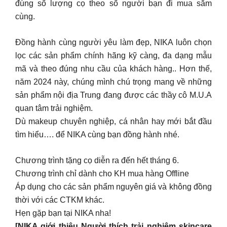
mã và theo đúng nhu cầu của khách hàng.. Hơn thế,
năm 2024 này, chúng mình chú trọng mang về những
sản phẩm nội địa Trung đang được các thầy cô M.U.A
quan tâm trải nghiệm.
Dù makeup chuyên nghiệp, cá nhân hay mới bắt đầu
tìm hiểu…. để NIKA cùng bạn đồng hành nhé.
Chương trình tặng cọ diễn ra đến hết tháng 6.
Chương trình chỉ dành cho KH mua hàng Offline
Áp dụng cho các sản phẩm nguyên giá và không đồng
thời với các CTKM khác.
Hẹn gặp bạn tại NIKA nha!
[NIKA giới thiệu Người thích trải nghiệm skincare
sao bỏ qua được điều này]
Là người thích trải nghiệm sản phẩm hay mới tập tành
skincare, có lúc nào bạn phân vân không biết chọn
sản phẩm nào phù hợp cho mình?
Bên cạnh các mẫu minisize hay travel size, NIKA cũng