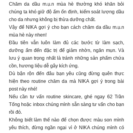
Đầu tiên vẫn luôn làm đủ các bước từ làm sạch,
dưỡng ẩm đến đặc trị để giảm nhờn, ngăn mụn. Và
lưu ý quan trọng nhất là tránh những sản phẩm chứa
cồn, hương liệu dễ gây kích ứng.
Dù bận rộn đến đâu bạn yêu cũng đừng quên thực
hiện theo routine chăm da mà NIKA gợi ý trong bài
post này nhé!
Nếu cần tư vấn routine skincare, ghé ngay 62 Trần
Tống hoặc inbox chúng mình sẵn sàng tư vấn cho bạn
rồi đó.
Không biết làm thế nào để chọn được màu son mình
yêu thích, đừng ngần ngại vì ở NIKA chúng mình có
khu vực test son dành cho bạn đó.
Bạn có thể thoải mái test màu son với những dòng son
hot trend/được các MUA chọn lựa như into you,
romand, BBIA, 3CE…
Bên cạnh đó những dòng son High end cũng có trưng