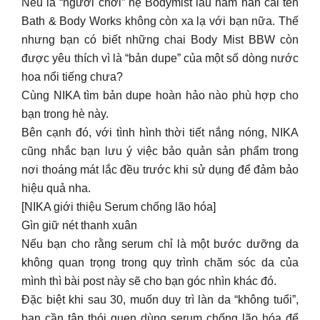
Cùng NIKA tìm bản dupe hoàn hảo nào phù hợp cho
bạn trong hè này.
Bên cạnh đó, với tình hình thời tiết nắng nóng, NIKA
cũng nhắc bạn lưu ý việc bảo quản sản phẩm trong
nơi thoáng mát lắc đều trước khi sử dụng để đảm bảo
hiệu quả nha.
[NIKA giới thiệu Serum chống lão hóa]
Gìn giữ nét thanh xuân
Nếu bạn cho rằng serum chỉ là một bước dưỡng da
không quan trọng trong quy trình chăm sóc da của
mình thì bài post này sẽ cho bạn góc nhìn khác đó.
Đặc biệt khi sau 30, muốn duy trì làn da “không tuổi”,
bạn cần tập thói quen dùng serum chống lão hóa để
ngăn ngừa nếp nhăn, làm sáng và cái thiện độ đều
màu của da.
Nếu đang lăn tăn không biết nên chọn loại serum nào
phù hợp với da, cùng NIKA điểm qua nha:
TIA’M Vita A Bakuchiol Youth: phù hợp với mọi loại da