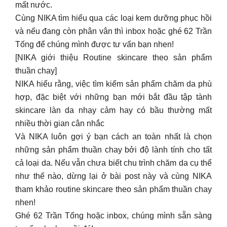
thuần chay]
NIKA hiểu rằng, việc tìm kiếm sản phẩm chăm da phù
hợp, đặc biệt với những bạn mới bắt đầu tập tành
skincare làn da nhạy cảm hay có bầu thường mất
nhiều thời gian cân nhắc
Và NIKA luôn gợi ý bạn cách an toàn nhất là chọn
những sản phẩm thuần chay bởi độ lành tính cho tất
cả loại da. Nếu vẫn chưa biết chu trình chăm da cụ thể
như thế nào, dừng lại ở bài post này và cùng NIKA
tham khảo routine skincare theo sản phẩm thuần chay
nhen!
Ghé 62 Trần Tống hoặc inbox, chúng mình sẵn sàng
tư vấn cho bạn rồi đó!
[NIKA chia sẻ Chấm mụn như thế nào để đạt hiệu quả
tốt nhất?]
Mỗi lần lên routine cho da m.ụ.n, NIKA luôn ưu tiên