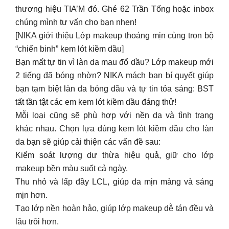
2 tiếng đã bóng nhờn? NIKA mách bạn bí quyết giúp
bạn tạm biệt làn da bóng dầu và tự tin tỏa sáng: BST
tất tần tật các em kem lót kiềm dầu đáng thử!
Mỗi loại cũng sẽ phù hợp với nền da và tình trạng
khác nhau. Chọn lựa đúng kem lót kiềm dầu cho làn
da bạn sẽ giúp cải thiện các vấn đề sau:
Kiểm soát lượng dư thừa hiệu quả, giữ cho lớp
makeup bền màu suốt cả ngày.
Thu nhỏ và lấp đầy LCL, giúp da mịn màng và sáng
mịn hơn.
Tạo lớp nền hoàn hảo, giúp lớp makeup dễ tán đều và
lâu trôi hơn.
Rinh liền tay nếu bạn đã “nhắm” được đối tượng
nhenn. Nhắn tin cho fanpage NIKA hoặc ghé 62 Trần
Tống để chúng mình hỗ trợ nhanh nhất.
[NIKA giới thiệu Tổng hợp chì kẻ chân mày tại NIKA
dành cho Makeup Artist]