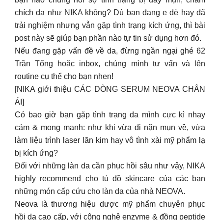
routine cụ thể cho bạn nhen!
[NIKA giới thiệu CÁC DÒNG SERUM NEOVA CHÂN
ÁI]
Có bao giờ bạn gặp tình trạng da mình cực kì nhạy
cảm & mong manh: như khi vừa đi nặn mụn về, vừa
làm liệu trình laser lăn kim hay vô tình xài mỹ phẩm lạ
bị kích ứng?
Đối với những làn da cần phục hồi sâu như vậy, NIKA
highly recommend cho tủ đồ skincare của các bạn
những món cấp cứu cho làn da của nhà NEOVA.
Neova là thương hiệu dược mỹ phẩm chuyên phục
hồi da cao cấp, với công nghệ enzyme & đồng peptide
được bác sĩ da liễu khuyên dùng. Đây là sp được các
spa sử dụng và ở NIKA cũng được khách hàng hỏi rất
nhiều vì “đáng đồng tiền” và công dụng rõ rệt.
Cùng NIKA tìm hiểu những sản phẩm chất đi đôi với
lượng của NEOVA nhé!