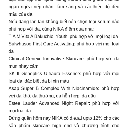
Sulwhasoo First Care Activating: phù hợp với mọi loại
da
Clinical Genexc Innovative Skincare: phù hợp với da
mụn nhạy cảm
SK II Genoptics Ultraura Essence: phù hợp với mọi
loại da, đặc biệt da bị xỉn màu
Asap Super B Complex With Niacinamide: phù hợp
với da khô, da thường, da hỗn hợp, da dầu
Estee Lauder Advanced Night Repair: phù hợp với
mọi loại da
Đừng quên hôm nay NIKA có d.e.a.l upto 12% cho các
sản phẩm skincare high end và chương trình cho
thương hiệu TIA’M đó. Ghé 62 Trần Tống hoặc inbox
chúng mình tư vấn cho bạn nhen!
[NIKA giới thiệu Lớp makeup thoáng mịn cùng trọn bộ
“chiến binh” kem lót kiềm dầu]
Bạn mất tự tin vì làn da mau đổ dầu? Lớp makeup mới