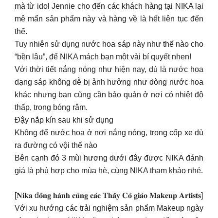
Với thời tiết nắng nóng như hiện nay, dù là nước hoa
dạng sáp không dễ bị ảnh hưởng như dòng nước hoa
khác nhưng bạn cũng cần bảo quản ở nơi có nhiệt độ
thấp, trong bóng râm.
Đậy nắp kín sau khi sử dụng
Không để nước hoa ở nơi nắng nóng, trong cốp xe dù
ra đường có vội thế nào
Bên cạnh đó 3 mùi hương dưới đây được NIKA đánh
giá là phù hợp cho mùa hè, cùng NIKA tham khảo nhé.
[𝐍𝐢𝐤𝐚 đ𝐨̂̀𝐧𝐠 𝐡𝐚̀𝐧𝐡 𝐜𝐮̀𝐧𝐠 𝐜𝐚́𝐜 𝐓𝐡𝐚̂̀𝐲 𝐂𝐨̂ 𝐠𝐢𝐚́𝐨 𝐌𝐚𝐤𝐞𝐮𝐩 𝐀𝐫𝐭𝐢𝐬𝐭𝐬]
Với xu hướng các trải nghiệm sản phẩm Makeup ngày
càng đa dạng, NIKA cũng chú trọng đem đến các sản
phẩm chất lượng chính hãng sự tư vấn phù hợp với
khách hàng.
Chia sẻ với mọi người một số cốp chúng mình được
soạn cho cả học viên chuyên nghiệp và cá nhân tuần